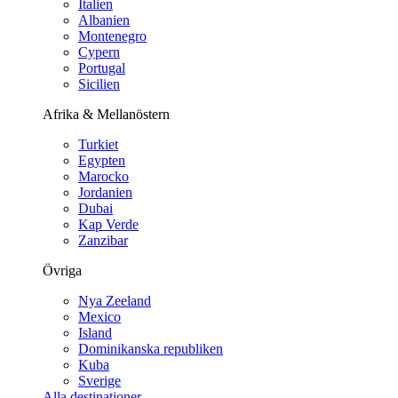
Italien
Albanien
Montenegro
Cypern
Portugal
Sicilien
Afrika & Mellanöstern
Turkiet
Egypten
Marocko
Jordanien
Dubai
Kap Verde
Zanzibar
Övriga
Nya Zeeland
Mexico
Island
Dominikanska republiken
Kuba
Sverige
Alla destinationer