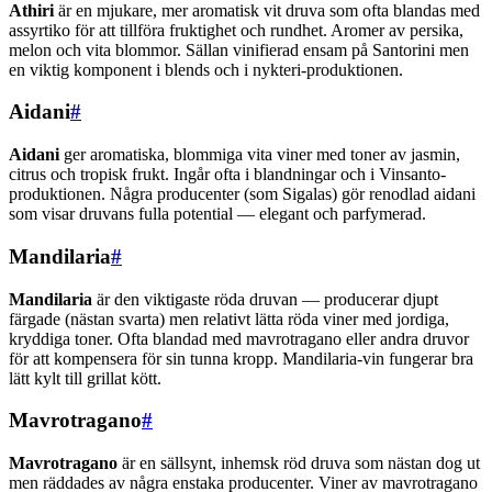
Athiri
är en mjukare, mer aromatisk vit druva som ofta blandas med
assyrtiko för att tillföra fruktighet och rundhet. Aromer av persika,
melon och vita blommor. Sällan vinifierad ensam på Santorini men
en viktig komponent i blends och i nykteri-produktionen.
Aidani
#
Aidani
ger aromatiska, blommiga vita viner med toner av jasmin,
citrus och tropisk frukt. Ingår ofta i blandningar och i Vinsanto-
produktionen. Några producenter (som Sigalas) gör renodlad aidani
som visar druvans fulla potential — elegant och parfymerad.
Mandilaria
#
Mandilaria
är den viktigaste röda druvan — producerar djupt
färgade (nästan svarta) men relativt lätta röda viner med jordiga,
kryddiga toner. Ofta blandad med mavrotragano eller andra druvor
för att kompensera för sin tunna kropp. Mandilaria-vin fungerar bra
lätt kylt till grillat kött.
Mavrotragano
#
Mavrotragano
är en sällsynt, inhemsk röd druva som nästan dog ut
men räddades av några enstaka producenter. Viner av mavrotragano