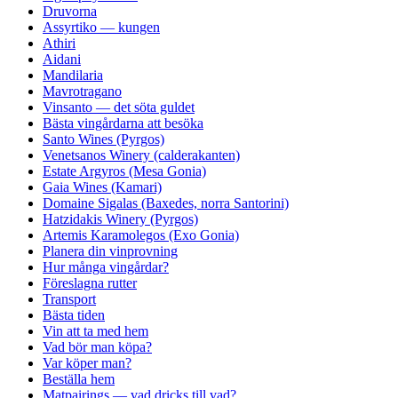
Druvorna
Assyrtiko — kungen
Athiri
Aidani
Mandilaria
Mavrotragano
Vinsanto — det söta guldet
Bästa vingårdarna att besöka
Santo Wines (Pyrgos)
Venetsanos Winery (calderakanten)
Estate Argyros (Mesa Gonia)
Gaia Wines (Kamari)
Domaine Sigalas (Baxedes, norra Santorini)
Hatzidakis Winery (Pyrgos)
Artemis Karamolegos (Exo Gonia)
Planera din vinprovning
Hur många vingårdar?
Föreslagna rutter
Transport
Bästa tiden
Vin att ta med hem
Vad bör man köpa?
Var köper man?
Beställa hem
Matpairings — vad dricks till vad?