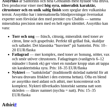
Assyrtiko
är Santorinis och hela Greklands mest hyllade vita druva.
Den producerar viner med
hög syra, mineralisk karaktär,
citrustoner och en unik saltig finish
som speglar den vulkaniska
terroir. Assyrtiko har i internationella blindprovningar överraskat
experter som förväxlat den med premier cru Chablis — samma
mineraliska precision men med en helt egen identitet. Assyrtiko kan
vara:
Torr och ung
— fräsch, citrusig, mineralisk med toner av
citron, lime och grapefrukt. Perfekt till grillad fisk, skaldjur
och sallader. Det klassiska “husvinet” på Santorini. Pris: 10–
20 EUR/flaska
Fatlagrad
— mer komplex, med toner av honung, nötter, vax
och smör utöver citrustonen. Fatlagringen (vanligtvis 6–12
månader i fransk ek) ger vinet en rundare kropp utan att tappa
sin karakteristiska syra. Pris: 18–35 EUR/flaska
Nykteri
— “nattskördat” (traditionellt skördad nattetid för att
bevara druvans friskhet i den extrema hettan). Ofta en blend
av assyrtiko med aidani och athiri, mer koncentrerat och
komplext. Nykteri tillverkades historiskt samma natt som
skörden — därav namnet (nychta = natt). Pris: 15–35
EUR/flaska
Athiri
#