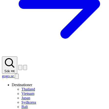
Sök
⌘K
gogo.se
Destinationer
Thailand
Vietnam
Japan
Sydkorea
Bali