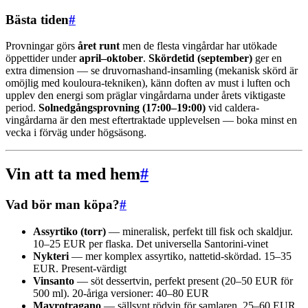
Bästa tiden
#
Provningar görs
året runt
men de flesta vingårdar har utökade
öppettider under
april–oktober
.
Skördetid (september)
ger en
extra dimension — se druvornashand-insamling (mekanisk skörd är
omöjlig med kouloura-tekniken), känn doften av must i luften och
upplev den energi som präglar vingårdarna under årets viktigaste
period.
Solnedgångsprovning (17:00–19:00)
vid caldera-
vingårdarna är den mest eftertraktade upplevelsen — boka minst en
vecka i förväg under högsäsong.
Vin att ta med hem
#
Vad bör man köpa?
#
Assyrtiko (torr)
— mineralisk, perfekt till fisk och skaldjur.
10–25 EUR per flaska. Det universella Santorini-vinet
Nykteri
— mer komplex assyrtiko, nattetid-skördad. 15–35
EUR. Present-värdigt
Vinsanto
— söt dessertvin, perfekt present (20–50 EUR för
500 ml). 20-åriga versioner: 40–80 EUR
Mavrotragano
— sällsynt rödvin för samlaren. 25–60 EUR.