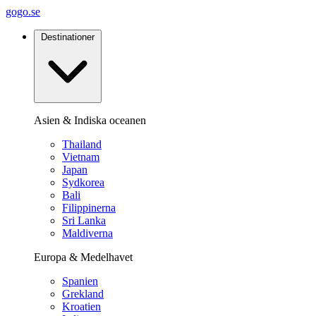
gogo.se
Destinationer
Asien & Indiska oceanen
Thailand
Vietnam
Japan
Sydkorea
Bali
Filippinerna
Sri Lanka
Maldiverna
Europa & Medelhavet
Spanien
Grekland
Kroatien