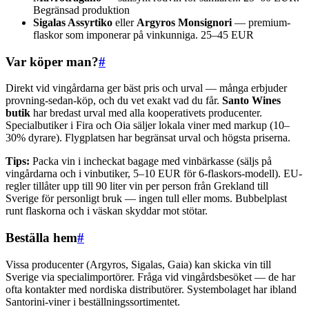
Begränsad produktion
Sigalas Assyrtiko
eller
Argyros Monsignori
— premium-
flaskor som imponerar på vinkunniga. 25–45 EUR
Var köper man?
#
Direkt vid vingårdarna ger bäst pris och urval — många erbjuder
provning-sedan-köp, och du vet exakt vad du får.
Santo Wines
butik
har bredast urval med alla kooperativets producenter.
Specialbutiker i Fira och Oia säljer lokala viner med markup (10–
30% dyrare). Flygplatsen har begränsat urval och högsta priserna.
Tips:
Packa vin i incheckat bagage med vinbärkasse (säljs på
vingårdarna och i vinbutiker, 5–10 EUR för 6-flaskors-modell). EU-
regler tillåter upp till 90 liter vin per person från Grekland till
Sverige för personligt bruk — ingen tull eller moms. Bubbelplast
runt flaskorna och i väskan skyddar mot stötar.
Beställa hem
#
Vissa producenter (Argyros, Sigalas, Gaia) kan skicka vin till
Sverige via specialimportörer. Fråga vid vingårdsbesöket — de har
ofta kontakter med nordiska distributörer. Systembolaget har ibland
Santorini-viner i beställningssortimentet.