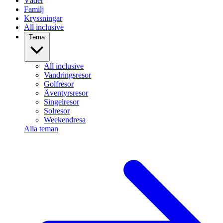
Väder
Familj
Kryssningar
All inclusive
Tema
All inclusive
Vandringsresor
Golfresor
Äventyrsresor
Singelresor
Solresor
Weekendresa
Alla teman