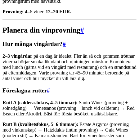
provningsrum med havsutsikt.
Provning:
4–6 viner.
12–20 EUR.
Planera din vinprovning
#
Hur många vingårdar?
#
2–3 vingårdar
på en dag är idealet. Fler än så och gommen tröttnar,
vinerna börjar smaka likadant och njutningen minskar. Kombinera
med lunch (gärna vid en vingård med restaurang) och en strandstund
på eftermiddagen. Varje provning tar 45–90 minuter beroende på
antal viner och hur mycket du vill lära dig.
Föreslagna rutter
#
Rutt A (caldera-fokus, 4–5 timmar):
Santo Wines (provning +
solnedgång) → Venetsanos (provning + lunch vid calderan) → Red
Beach eller Akrotiri. Bäst för: första besöket, utsiktsälskare.
Rutt B (kvalitetsfokus, 5–6 timmar):
Estate Argyros (provning
med vinkunskap) → Hatzidakis (intim provning) → Gaia Wines
(modern stil) → Kamari-stranden. Bäst för: vinentusiaster som