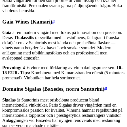
Bästa vingården för den som prioriterar vinkunskap och kvalitet
framför utsikt. Personalen svarar gärna på djupgående frågor. Boka
via deras hemsida.
Gaia Wines (Kamari)
#
Gaia
är en modern vingård med fokus på innovation och precision.
Deras
Thalassitis
(assyrtiko med havsinfluens, fatlagrad i franska
ekfat) är en av Santorinis mest kända och prisbelönta flaskor —
vinets namn betyder “av havet” och smakar som det. Modern
anläggning med utbildningsfokus och en professionell men
avslappnad atmosfär.
Provning:
4–6 viner med förklaring av vinmakningsprocessen.
10–
18 EUR.
Tips:
Kombinera med Kamari-stranden efteråt (5 minuters
promenad). Vinbutiken har hela sortimentet.
Domaine Sigalas (Baxedes, norra Santorini)
#
Sigalas
är Santorinis mest prisbelönta producent bland
internationella vinkritiker. Paris Sigalas driver vingården med en
kompromisslös passion för kvalitet. Vinerna hamnar regelbundet på
internationella topplistor och i prestigefyllda restaurangers vinlistor.
Anläggningen vid Baxedes har nyligen renoverats med restaurang
som serverar matchade maträtter.