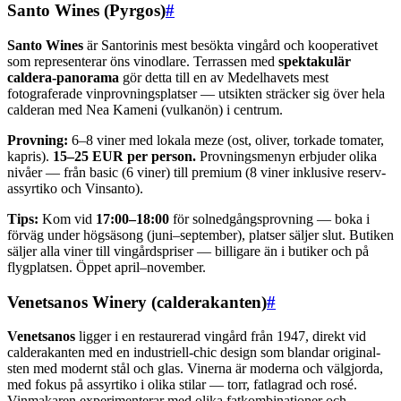
Santo Wines (Pyrgos)
#
Santo Wines
är Santorinis mest besökta vingård och kooperativet
som representerar öns vinodlare. Terrassen med
spektakulär
caldera-panorama
gör detta till en av Medelhavets mest
fotograferade vinprovningsplatser — utsikten sträcker sig över hela
calderan med Nea Kameni (vulkanön) i centrum.
Provning:
6–8 viner med lokala meze (ost, oliver, torkade tomater,
kapris).
15–25 EUR per person.
Provningsmenyn erbjuder olika
nivåer — från basic (6 viner) till premium (8 viner inklusive reserv-
assyrtiko och Vinsanto).
Tips:
Kom vid
17:00–18:00
för solnedgångsprovning — boka i
förväg under högsäsong (juni–september), platser säljer slut. Butiken
säljer alla viner till vingårdspriser — billigare än i butiker och på
flygplatsen. Öppet april–november.
Venetsanos Winery (calderakanten)
#
Venetsanos
ligger i en restaurerad vingård från 1947, direkt vid
calderakanten med en industriell-chic design som blandar original-
sten med modernt stål och glas. Vinerna är moderna och välgjorda,
med fokus på assyrtiko i olika stilar — torr, fatlagrad och rosé.
Vinmakaren experimenterar med olika fatkombinationer och