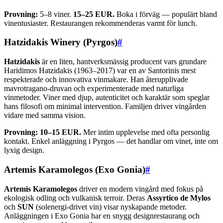
Provning:
5–8 viner.
15–25 EUR.
Boka i förväg — populärt bland
vinentusiaster. Restaurangen rekommenderas varmt för lunch.
Hatzidakis Winery (Pyrgos)
#
Hatzidakis
är en liten, hantverksmässig producent vars grundare
Haridimos Hatzidakis (1963–2017) var en av Santorinis mest
respekterade och innovativa vinmakare. Han återupplivade
mavrotragano-druvan och experimenterade med naturliga
vinmetoder. Viner med djup, autenticitet och karaktär som speglar
hans filosofi om minimal intervention. Familjen driver vingården
vidare med samma vision.
Provning:
10–15 EUR.
Mer intim upplevelse med ofta personlig
kontakt. Enkel anläggning i Pyrgos — det handlar om vinet, inte om
lyxig design.
Artemis Karamolegos (Exo Gonia)
#
Artemis Karamolegos
driver en modern vingård med fokus på
ekologisk odling och vulkanisk terroir. Deras
Assyrtico de Mylos
och
SUN
(solenergi-drivet vin) visar nyskapande metoder.
Anläggningen i Exo Gonia har en snygg designrestaurang och