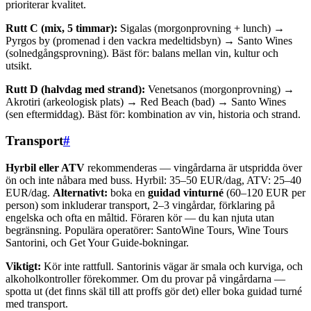
prioriterar kvalitet.
Rutt C (mix, 5 timmar):
Sigalas (morgonprovning + lunch) →
Pyrgos by (promenad i den vackra medeltidsbyn) → Santo Wines
(solnedgångsprovning). Bäst för: balans mellan vin, kultur och
utsikt.
Rutt D (halvdag med strand):
Venetsanos (morgonprovning) →
Akrotiri (arkeologisk plats) → Red Beach (bad) → Santo Wines
(sen eftermiddag). Bäst för: kombination av vin, historia och strand.
Transport
#
Hyrbil eller ATV
rekommenderas — vingårdarna är utspridda över
ön och inte nåbara med buss. Hyrbil: 35–50 EUR/dag, ATV: 25–40
EUR/dag.
Alternativt:
boka en
guidad vinturné
(60–120 EUR per
person) som inkluderar transport, 2–3 vingårdar, förklaring på
engelska och ofta en måltid. Föraren kör — du kan njuta utan
begränsning. Populära operatörer: SantoWine Tours, Wine Tours
Santorini, och Get Your Guide-bokningar.
Viktigt:
Kör inte rattfull. Santorinis vägar är smala och kurviga, och
alkoholkontroller förekommer. Om du provar på vingårdarna —
spotta ut (det finns skäl till att proffs gör det) eller boka guidad turné
med transport.