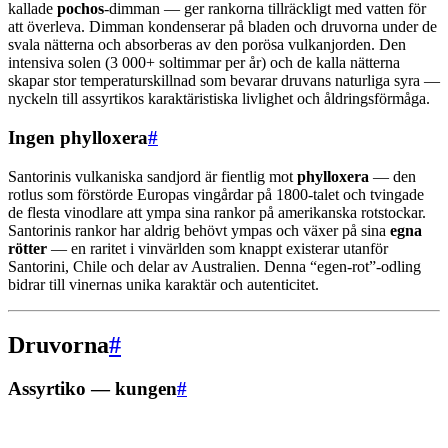
kallade
pochos
-dimman — ger rankorna tillräckligt med vatten för
att överleva. Dimman kondenserar på bladen och druvorna under de
svala nätterna och absorberas av den porösa vulkanjorden. Den
intensiva solen (3 000+ soltimmar per år) och de kalla nätterna
skapar stor temperaturskillnad som bevarar druvans naturliga syra —
nyckeln till assyrtikos karaktäristiska livlighet och åldringsförmåga.
Ingen phylloxera
#
Santorinis vulkaniska sandjord är fientlig mot
phylloxera
— den
rotlus som förstörde Europas vingårdar på 1800-talet och tvingade
de flesta vinodlare att ympa sina rankor på amerikanska rotstockar.
Santorinis rankor har aldrig behövt ympas och växer på sina
egna
rötter
— en raritet i vinvärlden som knappt existerar utanför
Santorini, Chile och delar av Australien. Denna “egen-rot”-odling
bidrar till vinernas unika karaktär och autenticitet.
Druvorna
#
Assyrtiko — kungen
#