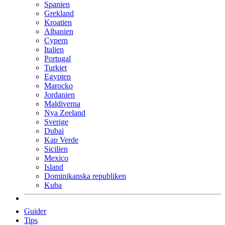
Spanien
Grekland
Kroatien
Albanien
Cypern
Italien
Portugal
Turkiet
Egypten
Marocko
Jordanien
Maldiverna
Nya Zeeland
Sverige
Dubai
Kap Verde
Sicilien
Mexico
Island
Dominikanska republiken
Kuba
Guider
Tips