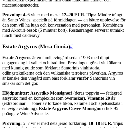
macerationsmetoder.
Provning:
4–6 viner med meze.
12–20 EUR.
Tips:
Mindre trångt
än Santo Wines, speciellt på förmiddagen — en bättre upplevelse för
den som vill ha lugn och konversation med personalen. Kombinera
med Akrotiri-besök (5 minuter bort). Restaurangen serverar utmärkt
lunch med calderavy.
Estate Argyros (Mesa Gonia)
#
Estate Argyros
är en familjevingård sedan 1903 med djupt
engagemang i kvalitet och tradition. Provningen görs i vinkällaren
med kunnig guide som förklarar Santorinis vinhistoria,
odlingsteknikerna och den vulkaniska terroirens påverkan. Argyros
är kanske den vingård som bäst förklarar
varför
Santorinis vin
smakar som det gör.
Höjdpunkter:
Assyrtiko Monsignori
(deras toppvin — fatlagrad
assyrtiko med en komplexitet som överraskar),
Vinsanto 20 år
(extraordinär — toner av torkade fikon, karamell och apelsinskala i
en evig avslutning).
Estate Argyros Cuvée Monsignori
fick 95
poäng av Wine Advocate.
Provning:
5–7 viner med detaljerad förklaring.
10–18 EUR.
Tips: