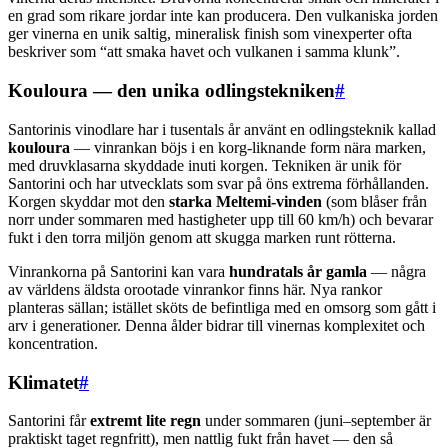
en grad som rikare jordar inte kan producera. Den vulkaniska jorden
ger vinerna en unik saltig, mineralisk finish som vinexperter ofta
beskriver som “att smaka havet och vulkanen i samma klunk”.
Kouloura — den unika odlingstekniken
#
Santorinis vinodlare har i tusentals år använt en odlingsteknik kallad
kouloura
— vinrankan böjs i en korg-liknande form nära marken,
med druvklasarna skyddade inuti korgen. Tekniken är unik för
Santorini och har utvecklats som svar på öns extrema förhållanden.
Korgen skyddar mot den
starka Meltemi-vinden
(som blåser från
norr under sommaren med hastigheter upp till 60 km/h) och bevarar
fukt i den torra miljön genom att skugga marken runt rötterna.
Vinrankorna på Santorini kan vara
hundratals år gamla
— några
av världens äldsta orootade vinrankor finns här. Nya rankor
planteras sällan; istället sköts de befintliga med en omsorg som gått i
arv i generationer. Denna ålder bidrar till vinernas komplexitet och
koncentration.
Klimatet
#
Santorini får
extremt lite regn
under sommaren (juni–september är
praktiskt taget regnfritt), men nattlig fukt från havet — den så