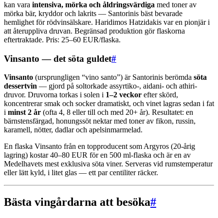
kan vara
intensiva, mörka och åldringsvärdiga
med toner av
mörka bär, kryddor och lakrits — Santorinis bäst bevarade
hemlighet för rödvinsälskare. Haridimos Hatzidakis var en pionjär i
att återuppliva druvan. Begränsad produktion gör flaskorna
eftertraktade. Pris: 25–60 EUR/flaska.
Vinsanto — det söta guldet
#
Vinsanto
(ursprungligen “vino santo”) är Santorinis berömda
söta
dessertvin
— gjord på soltorkade assyrtiko-, aidani- och athiri-
druvor. Druvorna torkas i solen i
1–2 veckor
efter skörd,
koncentrerar smak och socker dramatiskt, och vinet lagras sedan i fat
i
minst 2 år
(ofta 4, 8 eller till och med 20+ år). Resultatet: en
bärnstensfärgad, honungssöt nektar med toner av fikon, russin,
karamell, nötter, dadlar och apelsinmarmelad.
En flaska Vinsanto från en topproducent som Argyros (20-årig
lagring) kostar 40–80 EUR för en 500 ml-flaska och är en av
Medelhavets mest exklusiva söta viner. Serveras vid rumstemperatur
eller lätt kyld, i litet glas — ett par centiliter räcker.
Bästa vingårdarna att besöka
#