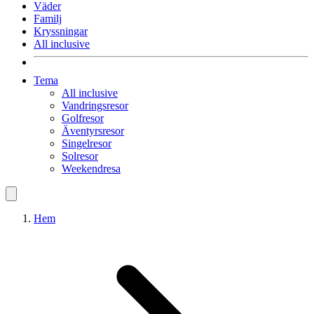
Väder
Familj
Kryssningar
All inclusive
Tema
All inclusive
Vandringsresor
Golfresor
Äventyrsresor
Singelresor
Solresor
Weekendresa
Hem