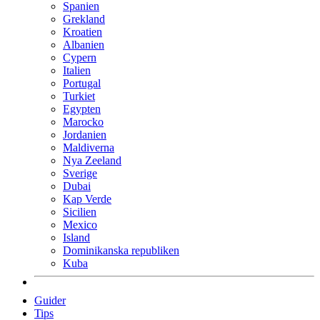
Spanien
Grekland
Kroatien
Albanien
Cypern
Italien
Portugal
Turkiet
Egypten
Marocko
Jordanien
Maldiverna
Nya Zeeland
Sverige
Dubai
Kap Verde
Sicilien
Mexico
Island
Dominikanska republiken
Kuba
Guider
Tips