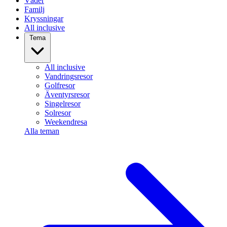
Väder
Familj
Kryssningar
All inclusive
Tema
All inclusive
Vandringsresor
Golfresor
Äventyrsresor
Singelresor
Solresor
Weekendresa
Alla teman