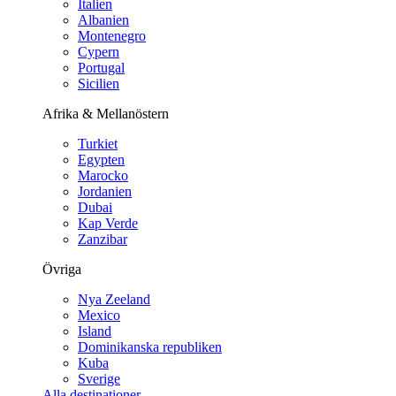
Italien
Albanien
Montenegro
Cypern
Portugal
Sicilien
Afrika & Mellanöstern
Turkiet
Egypten
Marocko
Jordanien
Dubai
Kap Verde
Zanzibar
Övriga
Nya Zeeland
Mexico
Island
Dominikanska republiken
Kuba
Sverige
Alla destinationer