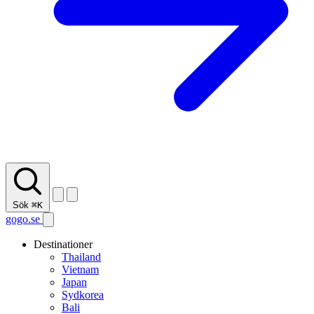
Sök
⌘K
gogo.se
Destinationer
Thailand
Vietnam
Japan
Sydkorea
Bali