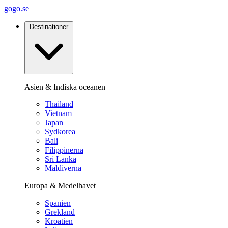
gogo.se
Destinationer
Asien & Indiska oceanen
Thailand
Vietnam
Japan
Sydkorea
Bali
Filippinerna
Sri Lanka
Maldiverna
Europa & Medelhavet
Spanien
Grekland
Kroatien