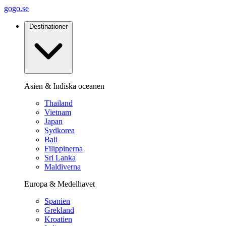
gogo.se
Destinationer
Asien & Indiska oceanen
Thailand
Vietnam
Japan
Sydkorea
Bali
Filippinerna
Sri Lanka
Maldiverna
Europa & Medelhavet
Spanien
Grekland
Kroatien