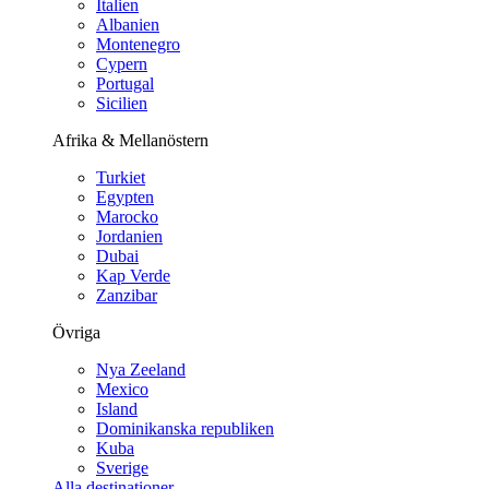
Italien
Albanien
Montenegro
Cypern
Portugal
Sicilien
Afrika & Mellanöstern
Turkiet
Egypten
Marocko
Jordanien
Dubai
Kap Verde
Zanzibar
Övriga
Nya Zeeland
Mexico
Island
Dominikanska republiken
Kuba
Sverige
Alla destinationer