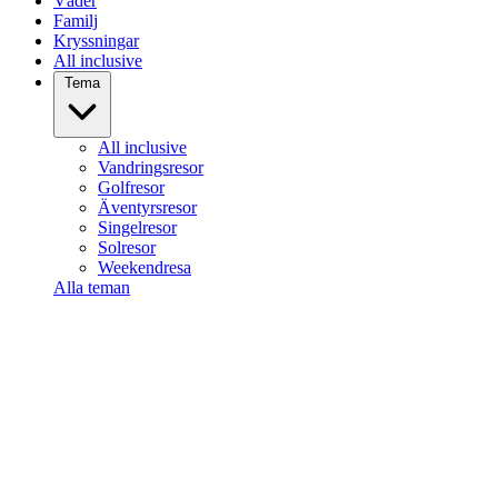
Väder
Familj
Kryssningar
All inclusive
Tema
All inclusive
Vandringsresor
Golfresor
Äventyrsresor
Singelresor
Solresor
Weekendresa
Alla teman