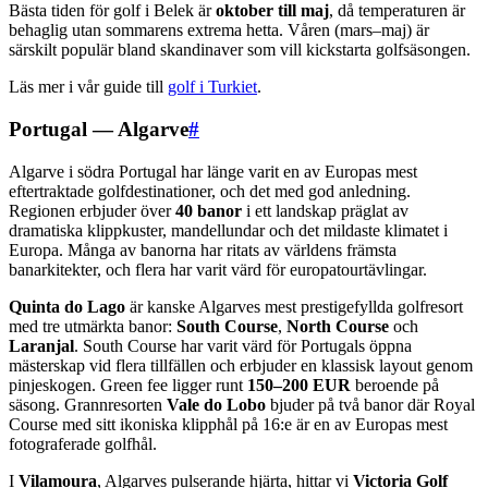
Bästa tiden för golf i Belek är
oktober till maj
, då temperaturen är
behaglig utan sommarens extrema hetta. Våren (mars–maj) är
särskilt populär bland skandinaver som vill kickstarta golfsäsongen.
Läs mer i vår guide till
golf i Turkiet
.
Portugal — Algarve
#
Algarve i södra Portugal har länge varit en av Europas mest
eftertraktade golfdestinationer, och det med god anledning.
Regionen erbjuder över
40 banor
i ett landskap präglat av
dramatiska klippkuster, mandellundar och det mildaste klimatet i
Europa. Många av banorna har ritats av världens främsta
banarkitekter, och flera har varit värd för europatourtävlingar.
Quinta do Lago
är kanske Algarves mest prestigefyllda golfresort
med tre utmärkta banor:
South Course
,
North Course
och
Laranjal
. South Course har varit värd för Portugals öppna
mästerskap vid flera tillfällen och erbjuder en klassisk layout genom
pinjeskogen. Green fee ligger runt
150–200 EUR
beroende på
säsong. Grannresorten
Vale do Lobo
bjuder på två banor där Royal
Course med sitt ikoniska klipphål på 16:e är en av Europas mest
fotograferade golfhål.
I
Vilamoura
, Algarves pulserande hjärta, hittar vi
Victoria Golf