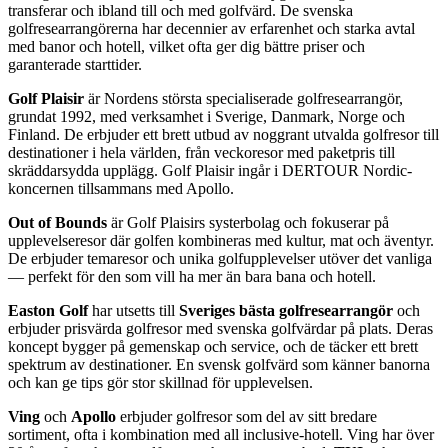
transferar och ibland till och med golfvärd. De svenska
golfresearrangörerna har decennier av erfarenhet och starka avtal
med banor och hotell, vilket ofta ger dig bättre priser och
garanterade starttider.
Golf Plaisir
är Nordens största specialiserade golfresearrangör,
grundat 1992, med verksamhet i Sverige, Danmark, Norge och
Finland. De erbjuder ett brett utbud av noggrant utvalda golfresor till
destinationer i hela världen, från veckoresor med paketpris till
skräddarsydda upplägg. Golf Plaisir ingår i DERTOUR Nordic-
koncernen tillsammans med Apollo.
Out of Bounds
är Golf Plaisirs systerbolag och fokuserar på
upplevelseresor där golfen kombineras med kultur, mat och äventyr.
De erbjuder temaresor och unika golfupplevelser utöver det vanliga
— perfekt för den som vill ha mer än bara bana och hotell.
Easton Golf
har utsetts till
Sveriges bästa golfresearrangör
och
erbjuder prisvärda golfresor med svenska golfvärdar på plats. Deras
koncept bygger på gemenskap och service, och de täcker ett brett
spektrum av destinationer. En svensk golfvärd som känner banorna
och kan ge tips gör stor skillnad för upplevelsen.
Ving
och
Apollo
erbjuder golfresor som del av sitt bredare
sortiment, ofta i kombination med all inclusive-hotell. Ving har över