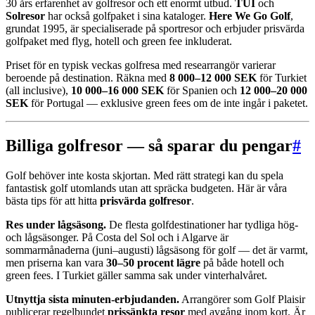
30 års erfarenhet av golfresor och ett enormt utbud.
TUI
och
Solresor
har också golfpaket i sina kataloger.
Here We Go Golf
,
grundat 1995, är specialiserade på sportresor och erbjuder prisvärda
golfpaket med flyg, hotell och green fee inkluderat.
Priset för en typisk veckas golfresa med researrangör varierar
beroende på destination. Räkna med
8 000–12 000 SEK
för Turkiet
(all inclusive),
10 000–16 000 SEK
för Spanien och
12 000–20 000
SEK
för Portugal — exklusive green fees om de inte ingår i paketet.
Billiga golfresor — så sparar du pengar
#
Golf behöver inte kosta skjortan. Med rätt strategi kan du spela
fantastisk golf utomlands utan att spräcka budgeten. Här är våra
bästa tips för att hitta
prisvärda golfresor
.
Res under lågsäsong.
De flesta golfdestinationer har tydliga hög-
och lågsäsonger. På Costa del Sol och i Algarve är
sommarmånaderna (juni–augusti) lågsäsong för golf — det är varmt,
men priserna kan vara
30–50 procent lägre
på både hotell och
green fees. I Turkiet gäller samma sak under vinterhalvåret.
Utnyttja sista minuten-erbjudanden.
Arrangörer som Golf Plaisir
publicerar regelbundet
prissänkta resor
med avgång inom kort. Är