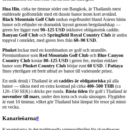
Hua Hin
, cirka tre timmar söder om Bangkok, är Thailands mest
etablerade golfområde med ett dussin banor inom kort avstånd.
Black Mountain Golf Club
rankas regelbundet bland Asiens bästa
banor och erbjuder en dramatisk layout genom bergslandskap —
green fee ligger runt
90–125 USD
inklusive obligatorisk caddie.
Banyan Golf Club
och
Springfield Royal Country Club
är andra
toppval i området, med green fees från
60–90 USD
.
Phuket
lockar med en kombination av golf och strandliv.
Premiumbanor som
Red Mountain Golf Club
och
Blue Canyon
Country Club
kostar
80–125 USD
i green fee, medan enklare
banor som
Phuket Country Club
börjar runt
60 USD
. I
Pattaya
finns ytterligare ett brett utbud av banor till varierande priser.
En unik detalj i Thailand är att
caddies är obligatoriska
på alla
banor — räkna med en extra kostnad på cirka
400–500 THB
(ca
120–150 SEK) i dricks per runda.
Bästa tiden
för golf i Thailand är
november till mars
, under den torra och svala säsongen. Flygtiden
är runt 10 timmar, vilket gör Thailand bäst lämpat för resor på minst
en vecka.
Kanarieöarna
#
Kanarieöarna är det traditionella vintergolfmålet för skandinaver,