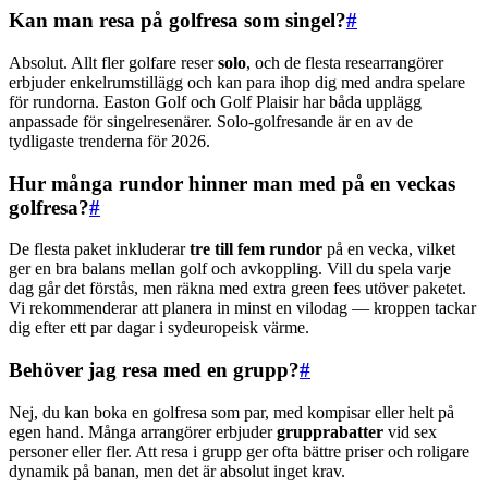
Kan man resa på golfresa som singel?
#
Absolut. Allt fler golfare reser
solo
, och de flesta researrangörer
erbjuder enkelrumstillägg och kan para ihop dig med andra spelare
för rundorna. Easton Golf och Golf Plaisir har båda upplägg
anpassade för singelresenärer. Solo-golfresande är en av de
tydligaste trenderna för 2026.
Hur många rundor hinner man med på en veckas
golfresa?
#
De flesta paket inkluderar
tre till fem rundor
på en vecka, vilket
ger en bra balans mellan golf och avkoppling. Vill du spela varje
dag går det förstås, men räkna med extra green fees utöver paketet.
Vi rekommenderar att planera in minst en vilodag — kroppen tackar
dig efter ett par dagar i sydeuropeisk värme.
Behöver jag resa med en grupp?
#
Nej, du kan boka en golfresa som par, med kompisar eller helt på
egen hand. Många arrangörer erbjuder
grupprabatter
vid sex
personer eller fler. Att resa i grupp ger ofta bättre priser och roligare
dynamik på banan, men det är absolut inget krav.