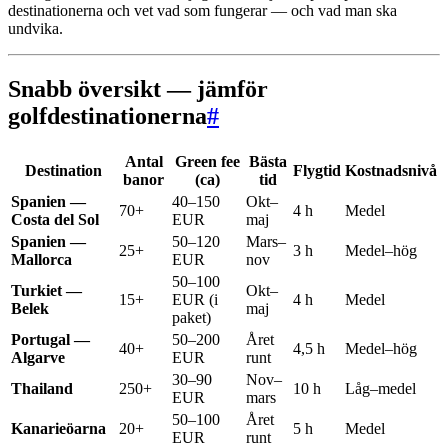
destinationerna och vet vad som fungerar — och vad man ska
undvika.
Snabb översikt — jämför
golfdestinationerna
#
Antal
Green fee
Bästa
Destination
Flygtid
Kostnadsnivå
banor
(ca)
tid
Spanien —
40–150
Okt–
70+
4 h
Medel
Costa del Sol
EUR
maj
Spanien —
50–120
Mars–
25+
3 h
Medel–hög
Mallorca
EUR
nov
50–100
Turkiet —
Okt–
15+
EUR (i
4 h
Medel
Belek
maj
paket)
Portugal —
50–200
Året
40+
4,5 h
Medel–hög
Algarve
EUR
runt
30–90
Nov–
Thailand
250+
10 h
Låg–medel
EUR
mars
50–100
Året
Kanarieöarna
20+
5 h
Medel
EUR
runt