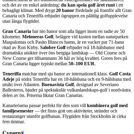
och det av en enkel anledning:
du kan spela golf året runt
i ett
behagligt klimat. Med drygt
20 banor
fördelade på framför allt Gran
Canaria och Teneriffa erbjuder ögruppen en pålitlig golfupplevelse
utan långa flygtider.
Gran Canaria
har nio banor som alla ligger inom en radie av 50
kilometer.
Meloneras Golf
, belägen vid kusten mellan naturparken
Maspalomas och Pasito Blancos hamn, är en vacker par 71-bana
ritad av Ron Kirby.
Salobre Golf
erbjuder två 18-hålsbanor med
dramatiska utsikter över öns bergiga landskap — Old Course och
New Course ger tillsammans 36 hål av hög kvalitet. Green fees på
Gran Canaria ligger typiskt mellan
50–100 EUR
.
Teneriffa
matchar med sju banor av internationell klass.
Golf Costa
Adeje
på södra Teneriffa har en 18-hålsbana och en 9-hålsbana med
utsikt över Atlanten.
Buenavista Golf
, designad av Severiano
Ballesteros, bjuder på spektakulär vulkanlandskaps-golf i nordvästra
delen av ön. Priserna liknar Gran Canarias.
Kanarieöarna passar perfekt för den som vill
kombinera golf med
familjesemester
— det finns gott om aktiviteter, stränder och
restauranger utanför golfbanan. Flygtiden från Stockholm är cirka
fem timmar.
Cypern
#