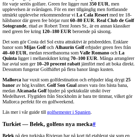
för varje seriös golfare. Green fee ligger runt
350 EUR
, men
upplevelsen är svårslagen. För en mer tillgänglig men fortfarande
utmärkt upplevelse rekommenderar vi
La Cala Resort
med tre 18-
hålsbanor där green fee börjar runt
60–80 EUR
.
Real Club de Golf
Sotogrande
, ritad av Robert Trent Jones Sr., är en annan klassiker
med green fee kring
120–180 EUR
beroende på säsong.
Det som gör Costa del Sol extra attraktivt är prisbredden. Enklare
banor som
Mijas Golf
och
Alhaurín Golf
erbjuder green fees från
40–60 EUR
, medan resortbanorna som
Valle Romano
och
La
Quinta
ligger i mellanskiktet kring
70–100 EUR
. Många arrangörer
har avtal som ger
10–20 procent rabatt
jämfört med att boka direkt.
Dessutom fungerar Golfhäftet på flera banor längs kusten.
Mallorca
har vuxit som golfdestination och erbjuder idag drygt
25
banor
av hög kvalitet.
Golf Son Gual
anses vara öns bästa bana,
medan
Alcanada Golf
bjuder på spektakulär utsikt över
Medelhavet. Flygtiden från Stockholm är bara tre timmar, vilket gör
Mallorca perfekt för en golfweekend.
Läs mer i vår guide till
golfsemester i Spanien
.
Turkiet — Belek, golfens nya mecka
#
Belek
på den turkiska Rivieran har på kort tid etablerat sig som en