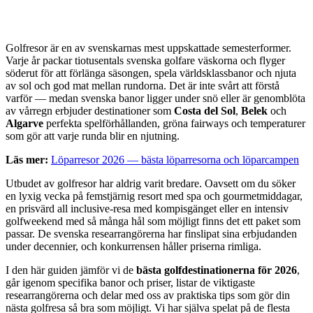
Golfresor är en av svenskarnas mest uppskattade semesterformer.
Varje år packar tiotusentals svenska golfare väskorna och flyger
söderut för att förlänga säsongen, spela världsklassbanor och njuta
av sol och god mat mellan rundorna. Det är inte svårt att förstå
varför — medan svenska banor ligger under snö eller är genomblöta
av vårregn erbjuder destinationer som
Costa del Sol
,
Belek
och
Algarve
perfekta spelförhållanden, gröna fairways och temperaturer
som gör att varje runda blir en njutning.
Läs mer:
Löparresor 2026 — bästa löparresorna och löparcampen
Utbudet av golfresor har aldrig varit bredare. Oavsett om du söker
en lyxig vecka på femstjärnig resort med spa och gourmetmiddagar,
en prisvärd all inclusive-resa med kompisgänget eller en intensiv
golfweekend med så många hål som möjligt finns det ett paket som
passar. De svenska researrangörerna har finslipat sina erbjudanden
under decennier, och konkurrensen håller priserna rimliga.
I den här guiden jämför vi de
bästa golfdestinationerna för 2026
,
går igenom specifika banor och priser, listar de viktigaste
researrangörerna och delar med oss av praktiska tips som gör din
nästa golfresa så bra som möjligt. Vi har själva spelat på de flesta