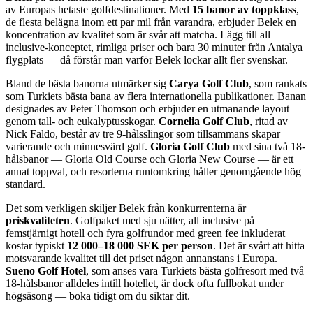
av Europas hetaste golfdestinationer. Med
15 banor av toppklass
,
de flesta belägna inom ett par mil från varandra, erbjuder Belek en
koncentration av kvalitet som är svår att matcha. Lägg till all
inclusive-konceptet, rimliga priser och bara 30 minuter från Antalya
flygplats — då förstår man varför Belek lockar allt fler svenskar.
Bland de bästa banorna utmärker sig
Carya Golf Club
, som rankats
som Turkiets bästa bana av flera internationella publikationer. Banan
designades av Peter Thomson och erbjuder en utmanande layout
genom tall- och eukalyptusskogar.
Cornelia Golf Club
, ritad av
Nick Faldo, består av tre 9-hålsslingor som tillsammans skapar
varierande och minnesvärd golf.
Gloria Golf Club
med sina två 18-
hålsbanor — Gloria Old Course och Gloria New Course — är ett
annat toppval, och resorterna runtomkring håller genomgående hög
standard.
Det som verkligen skiljer Belek från konkurrenterna är
priskvaliteten
. Golfpaket med sju nätter, all inclusive på
femstjärnigt hotell och fyra golfrundor med green fee inkluderat
kostar typiskt
12 000–18 000 SEK per person
. Det är svårt att hitta
motsvarande kvalitet till det priset någon annanstans i Europa.
Sueno Golf Hotel
, som anses vara Turkiets bästa golfresort med två
18-hålsbanor alldeles intill hotellet, är dock ofta fullbokat under
högsäsong — boka tidigt om du siktar dit.