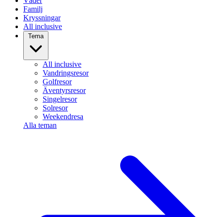
Väder
Familj
Kryssningar
All inclusive
Tema
All inclusive
Vandringsresor
Golfresor
Äventyrsresor
Singelresor
Solresor
Weekendresa
Alla teman