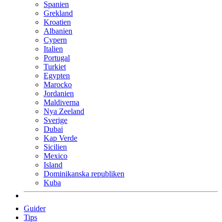
Spanien
Grekland
Kroatien
Albanien
Cypern
Italien
Portugal
Turkiet
Egypten
Marocko
Jordanien
Maldiverna
Nya Zeeland
Sverige
Dubai
Kap Verde
Sicilien
Mexico
Island
Dominikanska republiken
Kuba
Guider
Tips