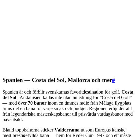
Spanien — Costa del Sol, Mallorca och mer
#
Spanien är och förblir svenskarnas favoritdestination för golf.
Costa
del Sol
i Andalusien kallas inte utan anledning för “Costa del Golf”
— med över
70 banor
inom en timmes radie från Málaga flygplats
finns det en bana för varje smak och budget. Regionen erbjuder allt
från legendariska mästerskapsbanor till prisvärda vardagsbanor med
havsutsikt.
Bland toppbanorna sticker
Valderrama
ut som Europas kanske
mest prestigefyllda bana — hem för Ryder Cup 1997 och ett måste