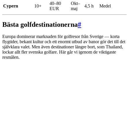
40–80
Okt–
Cypern
10+
4,5 h
Medel
EUR
maj
Bästa golfdestinationerna
#
Europa dominerar marknaden för golfresor från Sverige — korta
flygtider, bekant kultur och ett enormt utbud av banor gör det till det
självklara valet. Men även destinationer längre bort, som Thailand,
lockar allt fler svenska golfare. Här går vi igenom de viktigaste
resmålen.