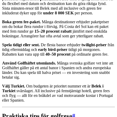
du flexibel med datum och destination kan du göra riktiga fynd.
Sista minuten-resor till Belek med all inclusive och green fee
inkluderat dyker upp för
under 8 000 SEK
per person.
Boka green fee-paket.
Många destinationer erbjuder paketpriser
om du bokar flera rundor i förväg. På Costa del Sol kan ett paket
med fem rundor ge
15–20 procent rabatt
jämfört med enskilda
bokningar. Arrangörer har ofta avtal som ger ytterligare rabatt.
Spela tidigt eller sent.
De flesta banor erbjuder
twilight-priser
från
tidig eftermiddag och
early bird-priser
tidigt på morgonen.
Rabatten kan vara upp till
40–50 procent
på ordinarie green fee.
Använd Golfhäftet utomlands.
Många svenska golfare vet inte att
Golfhäftet gäller på ett antal banor i Spanien och andra europeiska
länder. Du kan spela till halva priset — en investering som snabbt
betalar sig.
Välj Turkiet.
Om budgeten är prioritet nummer ett är
Belek i
Turkiet
svårslaget. All inclusive på femstjärnigt hotell, green fees
och flyg — allt för en bråkdel av vad motsvarande kostar i Portugal
eller Spanien.
Praktiska tips för golfresa
#