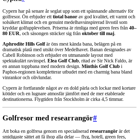
Cypern har på senare år seglat upp som ett spännande alternativ för
golfresor. Ön erbjuder ett
tiotal banor
av god kvalitet, ett varmt och
solsäkert klimat och en genuint medelhavsinspirerad livsstil som
kryddar golfupplevelsen. Priserna är rimliga med green fees från
40–
80 EUR
, och säsongen sträcker sig från
oktober till maj
.
Aphrodite Hills Golf
är öns mest kända bana, belägen på en
dramatisk platå med utsikt över Medelhavet. Banan designades av
Cabell Robinson och erbjuder en utmanande layout med
spektakulärt ravinspel.
Elea Golf Club
, ritad av Sir Nick Faldo, är
en annan toppbana med modern design.
Minthis Golf Club
i
Paphos-regionen kompletterar utbudet med en charmig bana bland
vinrankor och olivlundar.
Cypern är fortfarande något av en dold pärla och lockar med kortare
kötider och en lugnare atmosfär jämfört med de mer etablerade
destinationerna. Flygtiden från Stockholm är cirka 4,5 timmar.
Golfresor med researrangör
#
Att boka en golfresa genom en specialiserad
researrangör
är det
smidigaste sättet att få ihop alla delar — flyg, hotell, green fees,