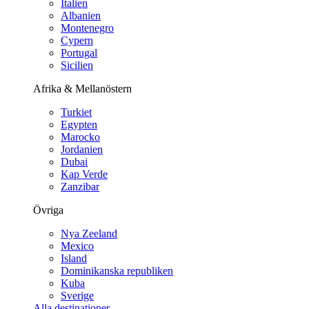
Italien
Albanien
Montenegro
Cypern
Portugal
Sicilien
Afrika & Mellanöstern
Turkiet
Egypten
Marocko
Jordanien
Dubai
Kap Verde
Zanzibar
Övriga
Nya Zeeland
Mexico
Island
Dominikanska republiken
Kuba
Sverige
Alla destinationer