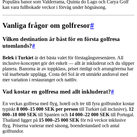
Populära banor som Valderrama, Quinta do Lago och Carya Golf
kan vara fullbokade veckor i förväg under högsäsong.
Vanliga frågor om golfresor
#
Vilken destination är bäst för en första golfresa
utomlands?
#
Belek i Turkiet
är det bästa valet för förstagångsresenären. All
inclusive-konceptet gör det enkelt — allt är inkluderat och du slipper
planera. Banorna är av toppklass, priset rimligt och arrangörerna har
väl inarbetade upplägg. Costa del Sol är ett utmärkt andraval med
mer variation i restauranger och nattliv.
Vad kostar en golfresa med allt inkluderat?
#
En veckas golfresa med flyg, hotell och tre till fyra golfrundor kostar
typiskt
8 000–15 000 SEK per person
till Turkiet (all inclusive),
12
000–18 000 SEK
till Spanien och
14 000–22 000 SEK
till Portugal.
Thailand ligger på
15 000–25 000 SEK
för två veckor inklusive
flyg. Priserna varierar med säsong, boendestandard och antal
golfrundor.