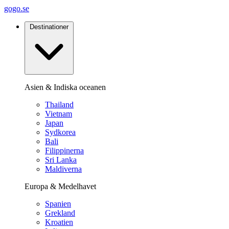
gogo.se
Destinationer
Asien & Indiska oceanen
Thailand
Vietnam
Japan
Sydkorea
Bali
Filippinerna
Sri Lanka
Maldiverna
Europa & Medelhavet
Spanien
Grekland
Kroatien