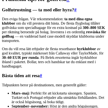
Golfutrustning — ta med eller hyra?
#
Den eviga frågan. Vår rekommendation:
ta med dina egna
klubbor
om du vill prestera ditt bästa. De flesta flygbolag tillåter
golfväska som specialbagage för en extra kostnad på
300–800 SEK
per riktning beroende på bolag. Investera i en ordentlig
resväska för
golfbag
— en vadderad hard case-modell skyddar klubborna under
transporten.
Om du vill resa lätt erbjuder de flesta resortbanor
hyrklubbor
av
god kvalitet, typiskt märkesset från Callaway eller TaylorMade, för
30–60 EUR per runda
. På Belek-resorterna ingår hyrklubbor
ibland i paketet. Bollar, tees och handskar tar du enklast med i
handbagaget.
Bästa tiden att resa
#
Tidpunkten beror på destinationen, men generellt gäller:
Mars–maj:
Perfekt för att kickstarta säsongen. Spanien,
Turkiet och Portugal erbjuder alla utmärkta förhållanden. Det
är också högsäsong, så boka tidigt.
September–november:
Höst är den andra högsäsongen.