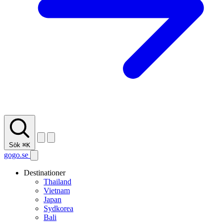
Sök
⌘K
gogo.se
Destinationer
Thailand
Vietnam
Japan
Sydkorea
Bali