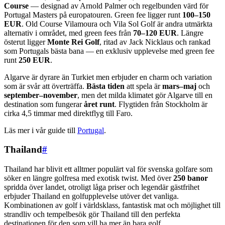
Course
— designad av Arnold Palmer och regelbunden värd för
Portugal Masters på europatouren. Green fee ligger runt
100–150
EUR
. Old Course Vilamoura och Vila Sol Golf är andra utmärkta
alternativ i området, med green fees från
70–120 EUR
. Längre
österut ligger
Monte Rei Golf
, ritad av Jack Nicklaus och rankad
som Portugals bästa bana — en exklusiv upplevelse med green fee
runt
250 EUR
.
Algarve är dyrare än Turkiet men erbjuder en charm och variation
som är svår att överträffa.
Bästa tiden
att spela är
mars–maj
och
september–november
, men det milda klimatet gör Algarve till en
destination som fungerar
året runt
. Flygtiden från Stockholm är
cirka 4,5 timmar med direktflyg till Faro.
Läs mer i vår guide till
Portugal
.
Thailand
#
Thailand har blivit ett alltmer populärt val för svenska golfare som
söker en längre golfresa med exotisk twist. Med över
250 banor
spridda över landet, otroligt låga priser och legendär gästfrihet
erbjuder Thailand en golfupplevelse utöver det vanliga.
Kombinationen av golf i världsklass, fantastisk mat och möjlighet till
strandliv och tempelbesök gör Thailand till den perfekta
destinationen för den som vill ha mer än bara golf.