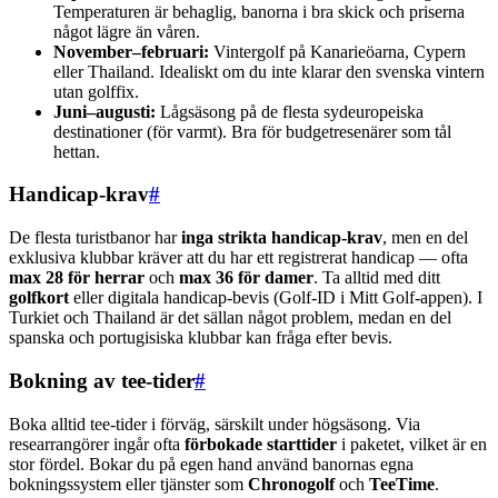
Temperaturen är behaglig, banorna i bra skick och priserna
något lägre än våren.
November–februari:
Vintergolf på Kanarieöarna, Cypern
eller Thailand. Idealiskt om du inte klarar den svenska vintern
utan golffix.
Juni–augusti:
Lågsäsong på de flesta sydeuropeiska
destinationer (för varmt). Bra för budgetresenärer som tål
hettan.
Handicap-krav
#
De flesta turistbanor har
inga strikta handicap-krav
, men en del
exklusiva klubbar kräver att du har ett registrerat handicap — ofta
max 28 för herrar
och
max 36 för damer
. Ta alltid med ditt
golfkort
eller digitala handicap-bevis (Golf-ID i Mitt Golf-appen). I
Turkiet och Thailand är det sällan något problem, medan en del
spanska och portugisiska klubbar kan fråga efter bevis.
Bokning av tee-tider
#
Boka alltid tee-tider i förväg, särskilt under högsäsong. Via
researrangörer ingår ofta
förbokade starttider
i paketet, vilket är en
stor fördel. Bokar du på egen hand använd banornas egna
bokningssystem eller tjänster som
Chronogolf
och
TeeTime
.