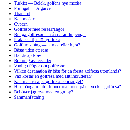
Turkiet — Belek, golfens nya mecka
Portugal — Algarve
Thailand
Kanarieöarna
Cypern
Golfresor med researrangör
Billiga golfresor — så sparar du pengar
Praktiska tips för golfresa
Golfutrustning — ta med eller hyra?
Bästa tiden att resa
Handicap-krav
Bokning av tee-tider
Vanliga frågor om golfresor
Vilken destination är bäst för en första golfresa utomlands?
Vad kostar en golfresa med allt inkluderat?
Kan man resa på golfresa som singel?
Hur många rundor hinner man med på en veckas golfresa?
Behöver jag resa med en grupp?
Sammanfattning