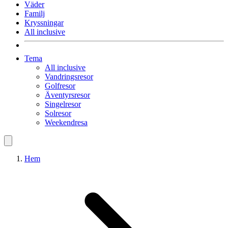
Väder
Familj
Kryssningar
All inclusive
Tema
All inclusive
Vandringsresor
Golfresor
Äventyrsresor
Singelresor
Solresor
Weekendresa
Hem