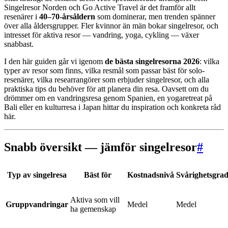
Singelresor Norden och Go Active Travel är det framför allt
resenärer i
40–70-årsåldern
som dominerar, men trenden spänner
över alla åldersgrupper. Fler kvinnor än män bokar singelresor, och
intresset för aktiva resor — vandring, yoga, cykling — växer
snabbast.
I den här guiden går vi igenom
de bästa singelresorna 2026
: vilka
typer av resor som finns, vilka resmål som passar bäst för solo-
resenärer, vilka researrangörer som erbjuder singelresor, och alla
praktiska tips du behöver för att planera din resa. Oavsett om du
drömmer om en vandringsresa genom Spanien, en yogaretreat på
Bali eller en kulturresa i Japan hittar du inspiration och konkreta råd
här.
Snabb översikt — jämför singelresor
#
Typ av singelresa
Bäst för
Kostnadsnivå
Svårighetsgra
Aktiva som vill
Gruppvandringar
Medel
Medel
ha gemenskap