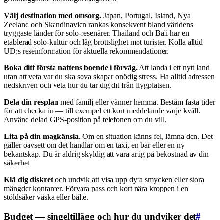
Välj destination med omsorg.
Japan, Portugal, Island, Nya
Zeeland och Skandinavien rankas konsekvent bland världens
tryggaste länder för solo-resenärer. Thailand och Bali har en
etablerad solo-kultur och låg brottslighet mot turister. Kolla alltid
UD:s reseinformation för aktuella rekommendationer.
Boka ditt första nattens boende i förväg.
Att landa i ett nytt land
utan att veta var du ska sova skapar onödig stress. Ha alltid adressen
nedskriven och veta hur du tar dig dit från flygplatsen.
Dela din resplan
med familj eller vänner hemma. Bestäm fasta tider
för att checka in — till exempel ett kort meddelande varje kväll.
Använd delad GPS-position på telefonen om du vill.
Lita på din magkänsla.
Om en situation känns fel, lämna den. Det
gäller oavsett om det handlar om en taxi, en bar eller en ny
bekantskap. Du är aldrig skyldig att vara artig på bekostnad av din
säkerhet.
Klä dig diskret
och undvik att visa upp dyra smycken eller stora
mängder kontanter. Förvara pass och kort nära kroppen i en
stöldsäker väska eller bälte.
Budget — singeltillägg och hur du undviker det
#