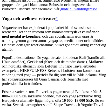
och bagagetransport ingår. Singelresor Norden arrangerar lättare
gruppvandringar i bland annat Bohuslän och längs svenska
kustleder. Utforska fler alternativ i vår
guide till vandringsresor
.
Yoga och wellness-retreater
#
Yogaretreater har exploderat i popularitet bland svenska solo-
resenärer. Det är en resform som kombinerar
fysiskt välmående
med mental avkoppling
, och den sociala samvaron uppstår
naturligt genom gemensamma yogapass, meditationer och måltider.
De flesta deltagare reser ensamma, vilket gör att du aldrig känner dig
utanför.
Populära destinationer för yogaretreater inkluderar
Bali
(framför allt
Ubud-området),
Grekland
(Kreta och de mindre öarna),
Mallorca
och nordiska alternativ som
Lofoten
. InShape Travel erbjuder
exempelvis HIKEFULNESS Retreats i Lofoten som kombinerar
vandring med yoga — perfekt för dig som vill ha båda delarna. Ving
har yogagrupperesor till Gran Canaria och Teneriffa med
professionella instruktörer.
Priserna varierar stort. En veckas yogaretreat på Bali kostar från
5
000–8 000 SEK
inklusive boende, mat och yoga (exklusive flyg).
Europeiska alternativ ligger högre, ofta
10 000–18 000 SEK
för en
vecka. Svenska arrangörer som InShape Travel och Yogobe Travel