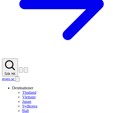
Sök
⌘K
gogo.se
Destinationer
Thailand
Vietnam
Japan
Sydkorea
Bali