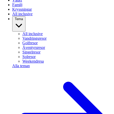
Väder
Familj
Kryssningar
All inclusive
Tema
All inclusive
Vandringsresor
Golfresor
Äventyrsresor
Singelresor
Solresor
Weekendresa
Alla teman