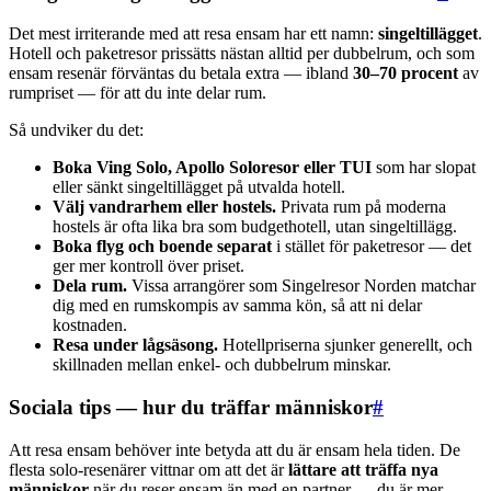
Det mest irriterande med att resa ensam har ett namn:
singeltillägget
.
Hotell och paketresor prissätts nästan alltid per dubbelrum, och som
ensam resenär förväntas du betala extra — ibland
30–70 procent
av
rumpriset — för att du inte delar rum.
Så undviker du det:
Boka Ving Solo, Apollo Soloresor eller TUI
som har slopat
eller sänkt singeltillägget på utvalda hotell.
Välj vandrarhem eller hostels.
Privata rum på moderna
hostels är ofta lika bra som budgethotell, utan singeltillägg.
Boka flyg och boende separat
i stället för paketresor — det
ger mer kontroll över priset.
Dela rum.
Vissa arrangörer som Singelresor Norden matchar
dig med en rumskompis av samma kön, så att ni delar
kostnaden.
Resa under lågsäsong.
Hotellpriserna sjunker generellt, och
skillnaden mellan enkel- och dubbelrum minskar.
Sociala tips — hur du träffar människor
#
Att resa ensam behöver inte betyda att du är ensam hela tiden. De
flesta solo-resenärer vittnar om att det är
lättare att träffa nya
människor
när du reser ensam än med en partner — du är mer