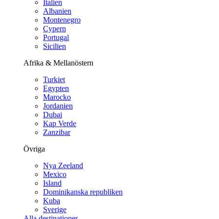
Italien
Albanien
Montenegro
Cypern
Portugal
Sicilien
Afrika & Mellanöstern
Turkiet
Egypten
Marocko
Jordanien
Dubai
Kap Verde
Zanzibar
Övriga
Nya Zeeland
Mexico
Island
Dominikanska republiken
Kuba
Sverige
Alla destinationer