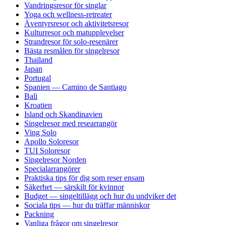
Vandringsresor för singlar
Yoga och wellness-retreater
Äventyrsresor och aktivitetsresor
Kulturresor och matupplevelser
Strandresor för solo-resenärer
Bästa resmålen för singelresor
Thailand
Japan
Portugal
Spanien — Camino de Santiago
Bali
Kroatien
Island och Skandinavien
Singelresor med researrangör
Ving Solo
Apollo Soloresor
TUI Soloresor
Singelresor Norden
Specialarrangörer
Praktiska tips för dig som reser ensam
Säkerhet — särskilt för kvinnor
Budget — singeltillägg och hur du undviker det
Sociala tips — hur du träffar människor
Packning
Vanliga frågor om singelresor