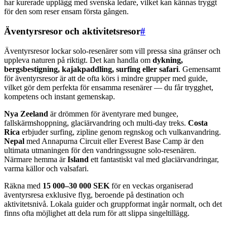
har kurerade upplägg med svenska ledare, vilket kan kännas tryggt
för den som reser ensam första gången.
Äventyrsresor och aktivitetsresor
#
Äventyrsresor lockar solo-resenärer som vill pressa sina gränser och
uppleva naturen på riktigt. Det kan handla om
dykning,
bergsbestigning, kajakpaddling, surfing eller safari
. Gemensamt
för äventyrsresor är att de ofta körs i mindre grupper med guide,
vilket gör dem perfekta för ensamma resenärer — du får trygghet,
kompetens och instant gemenskap.
Nya Zeeland
är drömmen för äventyrare med bungee,
fallskärmshoppning, glaciärvandring och multi-day treks.
Costa
Rica
erbjuder surfing, zipline genom regnskog och vulkanvandring.
Nepal
med Annapurna Circuit eller Everest Base Camp är den
ultimata utmaningen för den vandringssugne solo-resenären.
Närmare hemma är
Island
ett fantastiskt val med glaciärvandringar,
varma källor och valsafari.
Räkna med
15 000–30 000 SEK
för en veckas organiserad
äventyrsresa exklusive flyg, beroende på destination och
aktivitetsnivå. Lokala guider och gruppformat ingår normalt, och det
finns ofta möjlighet att dela rum för att slippa singeltillägg.