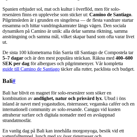
Spanien erbjuder sol, mat och kultur i överflöd, men för solo-
resenären finns en upplevelse som sticker ut:
Camino de Santiago
.
Pilgrimsleden är i grunden en singelresa — de flesta vandrare startar
ensamma och hittar vandringskamrater längs vägen. Den sociala
dynamiken på Camino är unik: alla delar samma riktning, samma
ansträngning och samma mål, vilket skapar band som ofta varar livet
ut.
De sista 100 kilometrarna från Sarria till Santiago de Compostela tar
5–7 dagar
och är den mest populära sträckan. Räkna med
400–600
SEK per dag
för albergues och pilgrimmenyer. Vår kompletta
guide till Camino de Santiago
täcker alla rutter, packlista och budget.
Bali
#
Bali har blivit en magnet för solo-resenärer som söker en
kombination av
andlighet, natur och prisvärd lyx
. Ubud i öns
inland är navet med yogastudios, risterrasser, veganska caféer och en
internationell community av solo-resande. Canggu vid kusten
attraherar surfare och digitala nomader med en avslappnad
strandatmosfär.
En vanlig dag på Bali kan innehålla morgonyoga, besök vid ett
vattenfalltempel, lunch med vy över risterrasser och