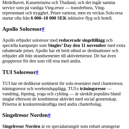
Medelhavet, Kanarieöarna och Thailand, och det ingår samma
service som på vanliga Ving-resor — transferbuss, Ving-
representant och trygghet. Priser varierar, men en veckas Solo-resa
startar ofta från
6 000–10 000 SEK
inklusive flyg och hotell.
Apollo Soloresor
#
Apollo erbjuder soloresor med
reducerade singeltillägg
och
speciella kampanjer som
Singles’ Day den 11 november
med extra
rabatterade priser. Apollo har ett brett utbud av destinationer och
erbjuder allt från strandsemester till aktivitetsresor. De har även
gruppresor för den som vill resa med andra.
TUI Soloresor
#
TUI har ett dedikerat sortiment för solo-resenärer med charterresor,
träningsresor och weekendupplägg. TUI:s
träningsresor
—
vandring, löpning, yoga och cykling — är särskilt populära bland
singlar eftersom de kombinerar aktivitet med social gemenskap.
Priserna är konkurrenskraftiga med andra charterbolag.
Singelresor Norden
#
Singelresor Norden
är en specialarrangör som enbart arrangerar