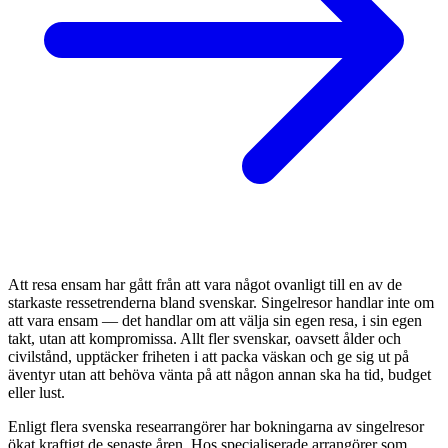
Att resa ensam har gått från att vara något ovanligt till en av de
starkaste ressetrenderna bland svenskar. Singelresor handlar inte om
att vara ensam — det handlar om att välja sin egen resa, i sin egen
takt, utan att kompromissa. Allt fler svenskar, oavsett ålder och
civilstånd, upptäcker friheten i att packa väskan och ge sig ut på
äventyr utan att behöva vänta på att någon annan ska ha tid, budget
eller lust.
Enligt flera svenska researrangörer har bokningarna av singelresor
ökat kraftigt de senaste åren. Hos specialiserade arrangörer som