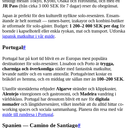
smidigt mellan Tokyo, Kyoto, Osaka och Hiroshima, och med ett
JR Pass
(från cirka 3 000 SEK för 7 dagar) reser du obegränsat.
Japan är perfekt för den kulturellt nyfikne solo-resenären. Ensam-
ätande är helt normalt — ramen-barer, izakayor och konbini-butiker
är utformade för solo-gäster. Budget:
1 200–2 000 SEK per dag
för
boende i kapselhotell eller enkla ryokan, mat och transport. Utforska
japansk matkultur i vår guide
.
Portugal
#
Portugal har på kort tid blivit en av Europas mest populära
destinationer för solo-resenärer. Lissabon och Porto är
trygga,
charmiga och överkomliga
städer med fantastisk matkultur,
levande nattliv och en varm atmosfär. Portugalvinet kostar en
bråkdel av hemma, och en middag ute sällan mer än
100–200 SEK
.
Utanför storstäderna erbjuder
Algarve
stränder och klippkuster,
Alentejo
vinregionen och gastronomi, och
Madeira
vandring i
världsklass. Portugal har dessutom blivit ett nav för
digitala
nomader
och långtidsresenärer, vilket innebär att du alltid hittar co-
working spaces och sociala sammanhang. Planera din resa med vår
guide till rundresa i Portugal
.
Spanien — Camino de Santiago
#