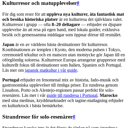
Kulturresor och matupplevelser
#
För dig som reser för att
uppleva nya kulturer, äta fantastisk mat
och besöka historiska platser
är en kulturresa det självklara valet.
Kulturresor i grupp — ofta
8–20 deltagare
— erbjuder en djupare
upplevelse än att resa på egen hand, med lokala guider, exklusiva
besök och gemensamma middagar som öppnar dörrar till resmålet.
Japan
är en av världens bästa destinationer för kulturresor.
Kombinationen av templen i Kyoto, den moderna pulsen i Tokyo,
ceremoniell tekultur och en matscen utan motstycke gör Japan till en
oförglömlig soloresa. Kulturresor Europa arrangerar gruppresor med
kulturellt fokus till destinationer som Italien, Spanien och Portugal.
Läs mer om
japansk matkultur i vår guide
.
Portugal
erbjuder en fenomenal mix av historia, fado-musik och
gastronomiska upplevelser till rimliga priser. En rundresa genom
Lissabon, Porto och Alentejo-regionen passar perfekt för solo-
resenären. Läs mer i vår
guide till rundresa i Portugal
.
Marocko
med sina medinas, kryddmarknader och tagine-matlagning erbjuder
en kulturkrock i bästa bemärkelse.
Strandresor för solo-resenärer
#
Strandresor kanske inte är det första du tänker på som singelresa,