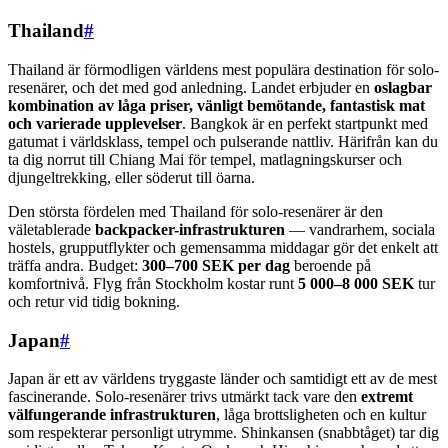
Thailand
#
Thailand är förmodligen världens mest populära destination för solo-
resenärer, och det med god anledning. Landet erbjuder en
oslagbar
kombination av låga priser, vänligt bemötande, fantastisk mat
och varierade upplevelser
. Bangkok är en perfekt startpunkt med
gatumat i världsklass, tempel och pulserande nattliv. Härifrån kan du
ta dig norrut till Chiang Mai för tempel, matlagningskurser och
djungeltrekking, eller söderut till öarna.
Den största fördelen med Thailand för solo-resenärer är den
väletablerade
backpacker-infrastrukturen
— vandrarhem, sociala
hostels, grupputflykter och gemensamma middagar gör det enkelt att
träffa andra. Budget:
300–700 SEK per dag
beroende på
komfortnivå. Flyg från Stockholm kostar runt
5 000–8 000 SEK
tur
och retur vid tidig bokning.
Japan
#
Japan är ett av världens tryggaste länder och samtidigt ett av de mest
fascinerande. Solo-resenärer trivs utmärkt tack vare den
extremt
välfungerande infrastrukturen
, låga brottsligheten och en kultur
som respekterar personligt utrymme. Shinkansen (snabbtåget) tar dig