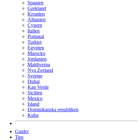
Spanien
Grekland
Kroatien
Albanien
Cypern
Italien
Portugal
Turkiet
Egypten
Marocko
Jordanien
Maldiverna
Nya Zeeland
Sverige
Dubai
Kap Verde
Sicilien
Mexico
Island
Dominikanska republiken
Kuba
Guider
Tips