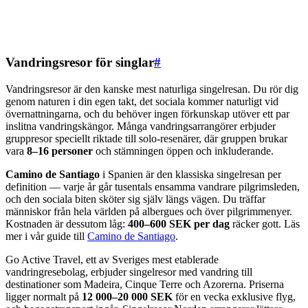
Vandringsresor för singlar
#
Vandringsresor är den kanske mest naturliga singelresan. Du rör dig
genom naturen i din egen takt, det sociala kommer naturligt vid
övernattningarna, och du behöver ingen förkunskap utöver ett par
inslitna vandringskängor. Många vandringsarrangörer erbjuder
gruppresor speciellt riktade till solo-resenärer, där gruppen brukar
vara
8–16 personer
och stämningen öppen och inkluderande.
Camino de Santiago
i Spanien är den klassiska singelresan per
definition — varje år går tusentals ensamma vandrare pilgrimsleden,
och den sociala biten sköter sig själv längs vägen. Du träffar
människor från hela världen på albergues och över pilgrimmenyer.
Kostnaden är dessutom låg:
400–600 SEK per dag
räcker gott. Läs
mer i vår guide till
Camino de Santiago
.
Go Active Travel, ett av Sveriges mest etablerade
vandringresebolag, erbjuder singelresor med vandring till
destinationer som Madeira, Cinque Terre och Azorerna. Priserna
ligger normalt på
12 000–20 000 SEK
för en vecka exklusive flyg,