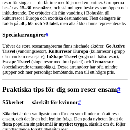
resor för singlar — du får inte medfölja med en partner. Grupperna
består av
15–30 resenärer
, och stämningen beskrivs som öppen och
inkluderande. De erbjuder allt från vandring i Bohuslän till
kulturresor i Europa och exotiska destinationer. Flest deltagare är
födda på
50-, 60- och 70-talet
, men alla åldrar finns representerade.
Specialarrangörer
#
Utöver de stora researrangörerna finns nischade aktörer:
Go Active
Travel
(vandringsresor),
Kulturresor Europa
(kulturresor i grupp
där man kan resa själv),
InShape Travel
(yoga och hälsoresor),
Escape Travel
(singelresor med bred palett) och
Temaresor
(specialiserade temaupplägg). Dessa arrangörer har ofta mindre
grupper och mer personligt bemötande, men till ett högre pris.
Praktiska tips för dig som reser ensam
#
Säkerhet — särskilt för kvinnor
#
Säkerhet är den vanligaste oron för den som funderar på att resa
ensam, och det är en helt legitim fråga. Den goda nyheten är att de
flesta populära singelresmål är
mycket trygga
, särskilt om du följer
grundläggande försiktighetsåtgärder.