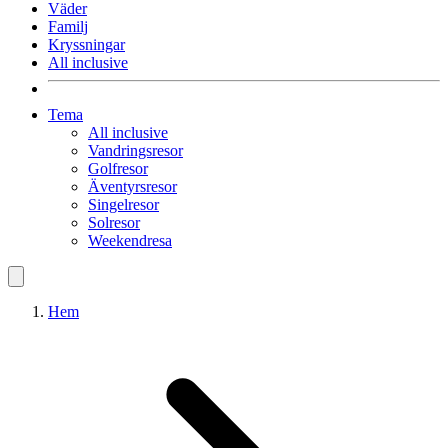
Väder
Familj
Kryssningar
All inclusive
Tema
All inclusive
Vandringsresor
Golfresor
Äventyrsresor
Singelresor
Solresor
Weekendresa
Hem