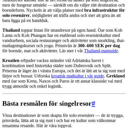
men de fungerar utmärkt — särskilt om du väljer rätt destination och
boendeform. Nyckeln är att välja platser med
bra infrastruktur för
solo-resenärer
, möjligheter att träffa andra och mer att göra än att
bara ligga på en handduk.
Thailand
toppar listan för strandresor på egen hand. Öar som Koh
Lanta och Koh Phangan har en etablerad solo-resenärskultur med
vandrarhem, sociala restauranger och aktiviteter som snorkling, thai-
matlagningskurser och yoga. Prisnivån är
300–600 SEK per dag
för boende, mat och aktiviteter. Läs mer i vår
Thailand-matguide
.
Kroatien
erbjuder vackra stränder vid Adriatiska havet i
kombination med historiska städer som Dubrovnik och Split.
Priserna är lägre än i västra Europa, och det är lätt att ta sig runt med
färjor och bussar. Utforska
kroatisk matkultur i vår guide
.
Grekland
med öar som Kreta, Naxos och Paros är ett annat klassiskt val med
trygg atmosfär och enkel logistik.
Bästa resmålen för singelresor
#
Vissa destinationer är som skapta för solo-resenärer — de är trygga,
prisvärda, lätta att ta sig runt i och har en kultur som välkomnar
ensamma resande. Här är våra toppval.