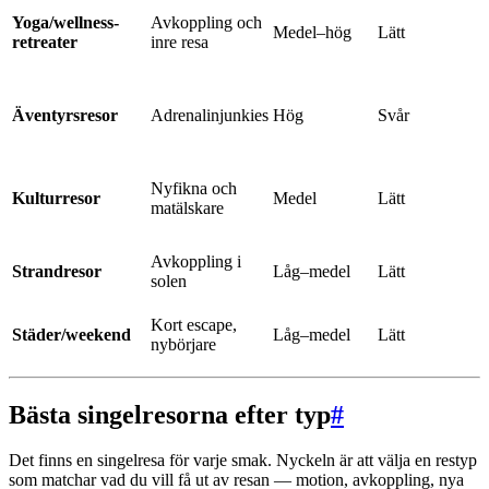
Yoga/wellness-
Avkoppling och
Medel–hög
Lätt
retreater
inre resa
Äventyrsresor
Adrenalinjunkies
Hög
Svår
Nyfikna och
Kulturresor
Medel
Lätt
matälskare
Avkoppling i
Strandresor
Låg–medel
Lätt
solen
Kort escape,
Städer/weekend
Låg–medel
Lätt
nybörjare
Bästa singelresorna efter typ
#
Det finns en singelresa för varje smak. Nyckeln är att välja en restyp
som matchar vad du vill få ut av resan — motion, avkoppling, nya