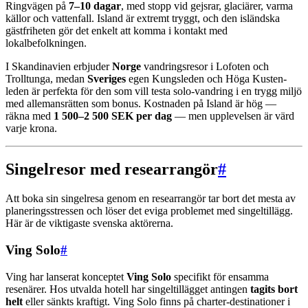
Ringvägen på
7–10 dagar
, med stopp vid gejsrar, glaciärer, varma
källor och vattenfall. Island är extremt tryggt, och den isländska
gästfriheten gör det enkelt att komma i kontakt med
lokalbefolkningen.
I Skandinavien erbjuder
Norge
vandringsresor i Lofoten och
Trolltunga, medan
Sveriges
egen Kungsleden och Höga Kusten-
leden är perfekta för den som vill testa solo-vandring i en trygg miljö
med allemansrätten som bonus. Kostnaden på Island är hög —
räkna med
1 500–2 500 SEK per dag
— men upplevelsen är värd
varje krona.
Singelresor med researrangör
#
Att boka sin singelresa genom en researrangör tar bort det mesta av
planeringsstressen och löser det eviga problemet med singeltillägg.
Här är de viktigaste svenska aktörerna.
Ving Solo
#
Ving har lanserat konceptet
Ving Solo
specifikt för ensamma
resenärer. Hos utvalda hotell har singeltillägget antingen
tagits bort
helt
eller sänkts kraftigt. Ving Solo finns på charter-destinationer i