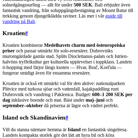
solnedgångssurfing — allt för under
500 SEK
. Bali erbjuder även
fantastisk vandring, från soluppgångsbestigning av Mount Batur till
trekking genom djungelklädda raviner. Läs mer i vår
guide till
vandring på Bali
.
Kroatien
#
Kroatien kombinerar
Medelhavets charm med östeuropeiska
priser
och passar utmärkt för solo-resenärer. Dubrovniks
muromgärdade gamla stad, Splits Diocletianus-palats och Istrien-
halvöns tryffelkultur ger kulturella upplevelser i toppklass. Landets
ö-hopping med färjor längs kusten — Hvar, Brač, Korčula —
fungerar smidigt även för ensamma resenärer.
Kroatien är också ett utmärkt val för den aktive: nationalparken
Plitvice med turkosa sjöar och vattenfall, kajakpaddling runt
Dubrovnik och vandring i Paklenica. Budget:
600–1 200 SEK per
dag
inklusive boende och mat. Bäst under
maj–juni
och
september–oktober
då priserna är lägre och vädret perfekt.
Island och Skandinavien
#
Vill du stanna närmare hemma är
Island
en fantastisk singelresa.
Landets kompakta storlek gör det lätt att hyra bil och köra