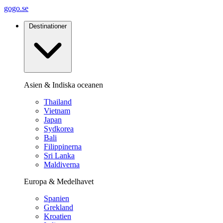
gogo.se
Destinationer
Asien & Indiska oceanen
Thailand
Vietnam
Japan
Sydkorea
Bali
Filippinerna
Sri Lanka
Maldiverna
Europa & Medelhavet
Spanien
Grekland
Kroatien