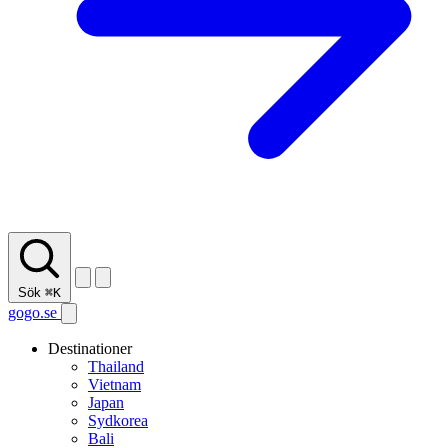
Sök
⌘K
gogo.se
Destinationer
Thailand
Vietnam
Japan
Sydkorea
Bali