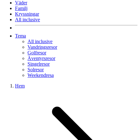
Väder
Familj
Kryssningar
All inclusive
Tema
All inclusive
Vandringsresor
Golfresor
Äventyrsresor
Singelresor
Solresor
Weekendresa
Hem