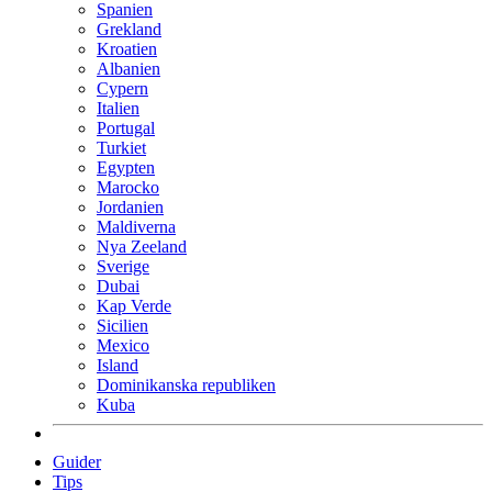
Spanien
Grekland
Kroatien
Albanien
Cypern
Italien
Portugal
Turkiet
Egypten
Marocko
Jordanien
Maldiverna
Nya Zeeland
Sverige
Dubai
Kap Verde
Sicilien
Mexico
Island
Dominikanska republiken
Kuba
Guider
Tips