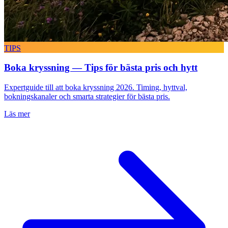
TIPS
Boka kryssning — Tips för bästa pris och hytt
Expertguide till att boka kryssning 2026. Timing, hyttval,
bokningskanaler och smarta strategier för bästa pris.
Läs mer