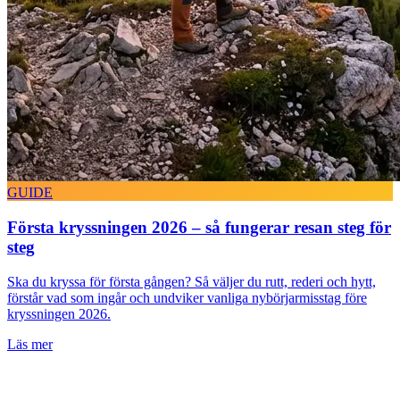
GUIDE
Första kryssningen 2026 – så fungerar resan steg för
steg
Ska du kryssa för första gången? Så väljer du rutt, rederi och hytt,
förstår vad som ingår och undviker vanliga nybörjarmisstag före
kryssningen 2026.
Läs mer