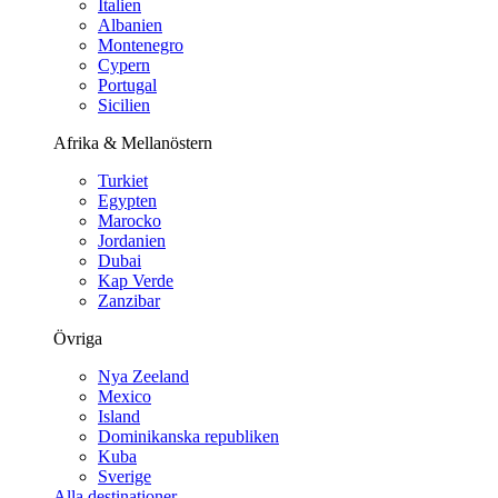
Italien
Albanien
Montenegro
Cypern
Portugal
Sicilien
Afrika & Mellanöstern
Turkiet
Egypten
Marocko
Jordanien
Dubai
Kap Verde
Zanzibar
Övriga
Nya Zeeland
Mexico
Island
Dominikanska republiken
Kuba
Sverige
Alla destinationer