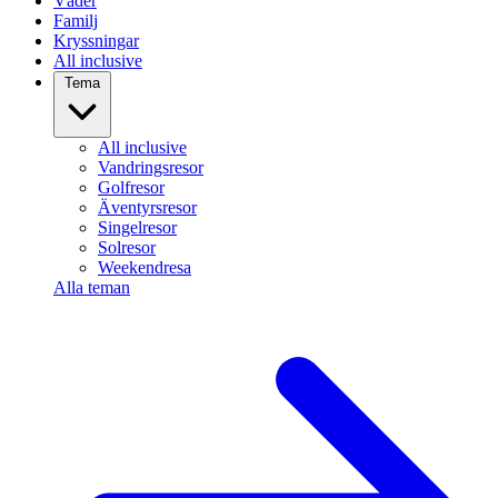
Väder
Familj
Kryssningar
All inclusive
Tema
All inclusive
Vandringsresor
Golfresor
Äventyrsresor
Singelresor
Solresor
Weekendresa
Alla teman