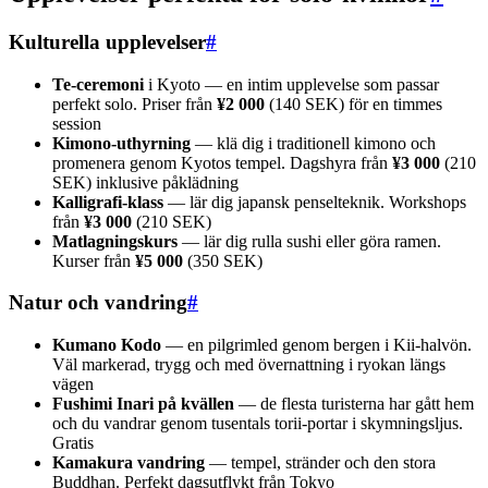
Kulturella upplevelser
#
Te-ceremoni
i Kyoto — en intim upplevelse som passar
perfekt solo. Priser från
¥2 000
(140 SEK) för en timmes
session
Kimono-uthyrning
— klä dig i traditionell kimono och
promenera genom Kyotos tempel. Dagshyra från
¥3 000
(210
SEK) inklusive påklädning
Kalligrafi-klass
— lär dig japansk penselteknik. Workshops
från
¥3 000
(210 SEK)
Matlagningskurs
— lär dig rulla sushi eller göra ramen.
Kurser från
¥5 000
(350 SEK)
Natur och vandring
#
Kumano Kodo
— en pilgrimled genom bergen i Kii-halvön.
Väl markerad, trygg och med övernattning i ryokan längs
vägen
Fushimi Inari på kvällen
— de flesta turisterna har gått hem
och du vandrar genom tusentals torii-portar i skymningsljus.
Gratis
Kamakura vandring
— tempel, stränder och den stora
Buddhan. Perfekt dagsutflykt från Tokyo