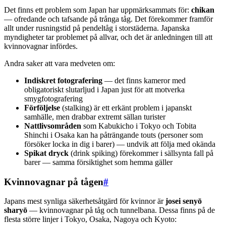
Det finns ett problem som Japan har uppmärksammats för:
chikan
— ofredande och tafsande på trånga tåg. Det förekommer framför
allt under rusningstid på pendeltåg i storstäderna. Japanska
myndigheter tar problemet på allvar, och det är anledningen till att
kvinnovagnar infördes.
Andra saker att vara medveten om:
Indiskret fotografering
— det finns kameror med
obligatoriskt slutarljud i Japan just för att motverka
smygfotografering
Förföljelse
(stalking) är ett erkänt problem i japanskt
samhälle, men drabbar extremt sällan turister
Nattlivsområden
som Kabukicho i Tokyo och Tobita
Shinchi i Osaka kan ha påträngande touts (personer som
försöker locka in dig i barer) — undvik att följa med okända
Spikat dryck
(drink spiking) förekommer i sällsynta fall på
barer — samma försiktighet som hemma gäller
Kvinnovagnar på tågen
#
Japans mest synliga säkerhetsåtgärd för kvinnor är
josei senyō
sharyō
— kvinnovagnar på tåg och tunnelbana. Dessa finns på de
flesta större linjer i Tokyo, Osaka, Nagoya och Kyoto: