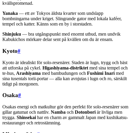
kvällspromenad.
Yanaka
— ett av Tokyos äldsta kvarter som undslapp
bombningarna under kriget. Slingrande gator med lokala kaféer,
tempel och katter. Känns som en by i storstaden.
Shinjuku
— bra utgångspunkt med enormt utbud, men undvik
Kabukichos mörkare delar sent på kvällen om du är ensam.
Kyoto
#
Kyoto är idealiskt för solo-resenärer. Staden är lugn, trygg och bäst
att utforska på cykel.
Higashiyama-distriktet
med sina tempel och
te-hus,
Arashiyama
med bambudungen och
Fushimi Inari
med
sina tusentals torii-portar — alla kan avnjutas i lugn och ro, särskilt
tidigt på morgonen.
Osaka
#
Osakas energi och matkultur gör den perfekt för solo-resenärer som
gillar gatumat och nattliv.
Namba
och
Dotonbori
är livliga men
trygga.
Shinsekai
har en charm av gammalt Japan med kushikatsu-
restauranger och retrostämning.