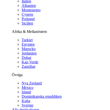
Italien
Albanien
Montenegro
Cypern
Portugal
Sicilien
Afrika & Mellanöstern
Turkiet
Egypten
Marocko
Jordanien
Dubai
Kap Verde
Zanzibar
Övriga
Nya Zeeland
Mexico
Island
Dominikanska republiken
Kuba
Sverige
Alla destinationer