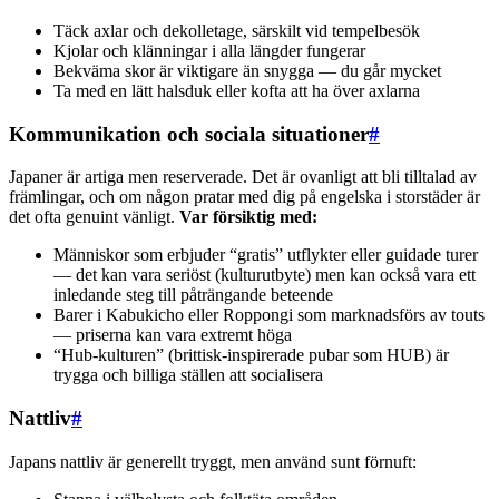
Täck axlar och dekolletage, särskilt vid tempelbesök
Kjolar och klänningar i alla längder fungerar
Bekväma skor är viktigare än snygga — du går mycket
Ta med en lätt halsduk eller kofta att ha över axlarna
Kommunikation och sociala situationer
#
Japaner är artiga men reserverade. Det är ovanligt att bli tilltalad av
främlingar, och om någon pratar med dig på engelska i storstäder är
det ofta genuint vänligt.
Var försiktig med:
Människor som erbjuder “gratis” utflykter eller guidade turer
— det kan vara seriöst (kulturutbyte) men kan också vara ett
inledande steg till påträngande beteende
Barer i Kabukicho eller Roppongi som marknadsförs av touts
— priserna kan vara extremt höga
“Hub-kulturen” (brittisk-inspirerade pubar som HUB) är
trygga och billiga ställen att socialisera
Nattliv
#
Japans nattliv är generellt tryggt, men använd sunt förnuft: