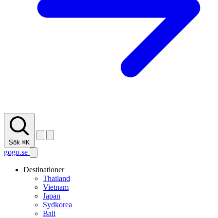
Sök
⌘K
gogo.se
Destinationer
Thailand
Vietnam
Japan
Sydkorea
Bali