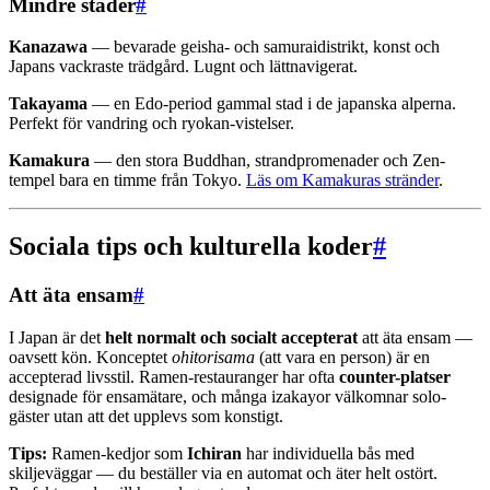
Mindre städer
#
Kanazawa
— bevarade geisha- och samuraidistrikt, konst och
Japans vackraste trädgård. Lugnt och lättnavigerat.
Takayama
— en Edo-period gammal stad i de japanska alperna.
Perfekt för vandring och ryokan-vistelser.
Kamakura
— den stora Buddhan, strandpromenader och Zen-
tempel bara en timme från Tokyo.
Läs om Kamakuras stränder
.
Sociala tips och kulturella koder
#
Att äta ensam
#
I Japan är det
helt normalt och socialt accepterat
att äta ensam —
oavsett kön. Konceptet
ohitorisama
(att vara en person) är en
accepterad livsstil. Ramen-restauranger har ofta
counter-platser
designade för ensamätare, och många izakayor välkomnar solo-
gäster utan att det upplevs som konstigt.
Tips:
Ramen-kedjor som
Ichiran
har individuella bås med
skiljeväggar — du beställer via en automat och äter helt ostört.