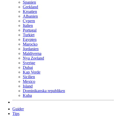
Spanien
Grekland
Kroatien
Albanien
Cypern
Italien
Portugal
Turkiet
Egypten
Marocko
Jordanien
Maldiverna
Nya Zeeland
Sverige
Dubai
Kap Verde
Sicilien
Mexico
Island
Dominikanska republiken
Kuba
Guider
Tips