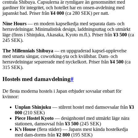
centrala Shibuya. Capsulerna är rymligare än genomsnittet med
gardiner för integritet, och hotellet har en onsen-avdelning med
japanskt bad. Priser från
¥4 000
(ca 280 SEK) per natt.
Nine Hours
— en modern kapselkedja med separata dam- och
herravdelningar. Minimalistisk design, laddningsuttag och utmärkt
läge (finns i Shinjuku, Akasaka, Kyoto m.fl.). Priser från
¥3 500
(ca
245 SEK).
The Millennials Shibuya
— en uppgraderad kapsel-upplevelse
med smarta sängar, coworking-yta och kvällsbar. Dam- och
herravdelningar separerade med nyckelkort. Priser från
¥4 500
(ca
315 SEK).
Hostels med damavdelning
#
De flesta moderna hostels i Japan erbjuder sovsalar enbart för
kvinnor:
Unplan Shinjuku
— stilrent hostel med damsovsalar från
¥3
000
(210 SEK)
Piece Hostel Kyoto
— designhostel med utmärkt läge nära
stationen, damsovsal från
¥3 500
(245 SEK)
K’s House
(flera städer) — Japans mest kända hostelkedja
med dam-dorms från
¥2 800
(195 SEK)