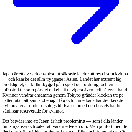
Japan är ett av världens absolut säkraste länder att resa i som kvinna
— och kanske det allra tryggaste i Asien. Landet har extremt låg
brottslighet, en kultur byggd på respekt och ordning, och en
infrastruktur som gör det enkelt att navigera även helt på egen hand.
Kvinnor vandrar ensamma genom Tokyos gränder klockan tre på
natten utan att känna obehag. Tåg och tunnelbana har dedikerade
kvinnovagnar under rusningstid. Kapselhotell och hostels har hela
våningar reserverade för kvinnor.
Det betyder inte att Japan är helt problemfritt — som i alla länder
finns nyanser och saker att vara medveten om. Men jämfört med de
flesta resmål i världen erbjuder Japan en frihet och trygghet som är