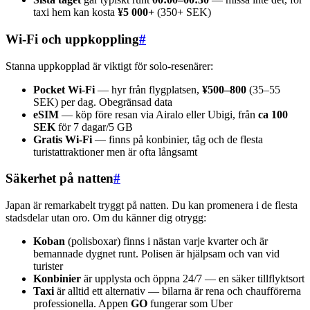
taxi hem kan kosta
¥5 000+
(350+ SEK)
Wi-Fi och uppkoppling
#
Stanna uppkopplad är viktigt för solo-resenärer:
Pocket Wi-Fi
— hyr från flygplatsen,
¥500–800
(35–55
SEK) per dag. Obegränsad data
eSIM
— köp före resan via Airalo eller Ubigi, från
ca 100
SEK
för 7 dagar/5 GB
Gratis Wi-Fi
— finns på konbinier, tåg och de flesta
turistattraktioner men är ofta långsamt
Säkerhet på natten
#
Japan är remarkabelt tryggt på natten. Du kan promenera i de flesta
stadsdelar utan oro. Om du känner dig otrygg:
Koban
(polisboxar) finns i nästan varje kvarter och är
bemannade dygnet runt. Polisen är hjälpsam och van vid
turister
Konbinier
är upplysta och öppna 24/7 — en säker tillflyktsort
Taxi
är alltid ett alternativ — bilarna är rena och chaufförerna
professionella. Appen
GO
fungerar som Uber