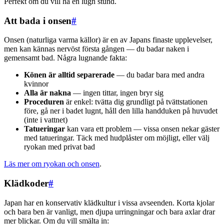
Perfekt om du vill ha en lugn stund.
Att bada i onsen
#
Onsen (naturliga varma källor) är en av Japans finaste upplevelser,
men kan kännas nervöst första gången — du badar naken i
gemensamt bad. Några lugnande fakta:
Könen är alltid separerade
— du badar bara med andra
kvinnor
Alla är nakna
— ingen tittar, ingen bryr sig
Proceduren
är enkel: tvätta dig grundligt på tvättstationen
före, gå ner i badet lugnt, håll den lilla handduken på huvudet
(inte i vattnet)
Tatueringar
kan vara ett problem — vissa onsen nekar gäster
med tatueringar. Täck med hudplåster om möjligt, eller välj
ryokan med privat bad
Läs mer om ryokan och onsen
.
Klädkoder
#
Japan har en konservativ klädkultur i vissa avseenden. Korta kjolar
och bara ben är vanligt, men djupa urringningar och bara axlar drar
mer blickar. Om du vill smälta in: