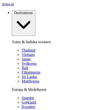
gogo.se
Destinationer
Asien & Indiska oceanen
Thailand
Vietnam
Japan
Sydkorea
Bali
Filippinerna
Sri Lanka
Maldiverna
Europa & Medelhavet
Spanien
Grekland
Kroatien