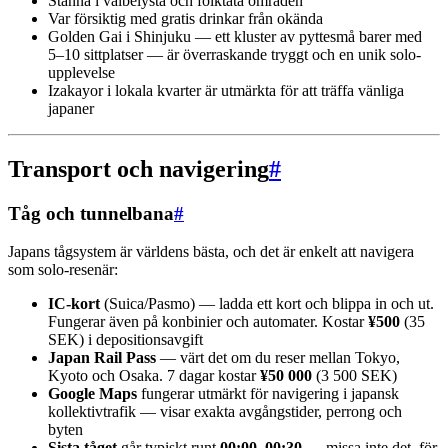
Stanna i välbelysta och folktäta områden
Var försiktig med gratis drinkar från okända
Golden Gai i Shinjuku — ett kluster av pyttesmå barer med
5–10 sittplatser — är överraskande tryggt och en unik solo-
upplevelse
Izakayor i lokala kvarter är utmärkta för att träffa vänliga
japaner
Transport och navigering
#
Tåg och tunnelbana
#
Japans tågsystem är världens bästa, och det är enkelt att navigera
som solo-resenär:
IC-kort
(Suica/Pasmo) — ladda ett kort och blippa in och ut.
Fungerar även på konbinier och automater. Kostar
¥500
(35
SEK) i depositionsavgift
Japan Rail Pass
— värt det om du reser mellan Tokyo,
Kyoto och Osaka. 7 dagar kostar
¥50 000
(3 500 SEK)
Google Maps
fungerar utmärkt för navigering i japansk
kollektivtrafik — visar exakta avgångstider, perrong och
byten
Sista tåget
går typiskt runt
00:00–00:30
— missa inte det, för