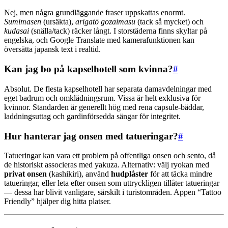
Nej, men några grundläggande fraser uppskattas enormt.
Sumimasen
(ursäkta),
arigatō gozaimasu
(tack så mycket) och
kudasai
(snälla/tack) räcker långt. I storstäderna finns skyltar på
engelska, och Google Translate med kamerafunktionen kan
översätta japansk text i realtid.
Kan jag bo på kapselhotell som kvinna?
#
Absolut. De flesta kapselhotell har separata damavdelningar med
eget badrum och omklädningsrum. Vissa är helt exklusiva för
kvinnor. Standarden är generellt hög med rena capsule-bäddar,
laddningsuttag och gardinförsedda sängar för integritet.
Hur hanterar jag onsen med tatueringar?
#
Tatueringar kan vara ett problem på offentliga onsen och sento, då
de historiskt associeras med yakuza. Alternativ: välj ryokan med
privat onsen
(kashikiri), använd
hudplåster
för att täcka mindre
tatueringar, eller leta efter onsen som uttryckligen tillåter tatueringar
— dessa har blivit vanligare, särskilt i turistområden. Appen “Tattoo
Friendly” hjälper dig hitta platser.