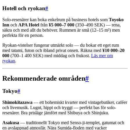
Hotell och ryokan
#
Solo-resenärer kan boka enkelrum på business hotels som
Toyoko
Inn
och
APA Hotel
från
¥5 000–7 000
(350–490 SEK) — rena,
säkra och med allt du behöver. Rummen är små (12–15 m²) men
perfekta för en person.
Ryokan-vistelser fungerar utmärkt solo — du bokar ett eget rum
med tatami, futon och ibland privat onsen. Räkna med
¥10 000–20
000
(700–1 400 SEK) med middag och frukost.
Läs mer om
ryokan
.
Rekommenderade områden
#
Tokyo
#
Shimokitazawa
— ett bohemiskt kvarter med vintagebutiker, caféer
och livemusik. Lugnt, hippt och tryggt — perfekt bas för solo-
resenärer. Bra prisläge jämfört med Shibuya och Shinjuku.
Asakusa
— traditionellt Tokyo med Senso-ji-templet, gatumat och
en avslappnad atmosfär. Nära Sumida-floden med vacker