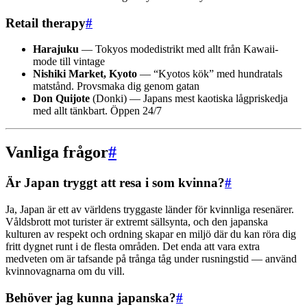
Retail therapy
#
Harajuku
— Tokyos modedistrikt med allt från Kawaii-
mode till vintage
Nishiki Market, Kyoto
— “Kyotos kök” med hundratals
matstånd. Provsmaka dig genom gatan
Don Quijote
(Donki) — Japans mest kaotiska lågpriskedja
med allt tänkbart. Öppen 24/7
Vanliga frågor
#
Är Japan tryggt att resa i som kvinna?
#
Ja, Japan är ett av världens tryggaste länder för kvinnliga resenärer.
Våldsbrott mot turister är extremt sällsynta, och den japanska
kulturen av respekt och ordning skapar en miljö där du kan röra dig
fritt dygnet runt i de flesta områden. Det enda att vara extra
medveten om är tafsande på trånga tåg under rusningstid — använd
kvinnovagnarna om du vill.
Behöver jag kunna japanska?
#