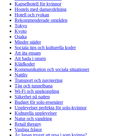
Kapselhotell för kvinnor
Hostels med damavdelning
Hotell och ryokan
Rekommenderade områden
Tokyo
Kyoto
Osaka
Mindre städer
Sociala tips och kulturella koder
Att äta ensam
Att bada i onsen
Klädkoder
Kommunikation och sociala situationer
Nattliv
Transport och navigering
Tåg och tunnelbana
Wi-Fi och uppkoppling
Säkerhet på natten
Budget för solo-resenärer
Upplevelser perfekta för solo-kvinnor
Kulturella upplevelser
Natur och vandring
Retail therapy
Vanliga frågor
Är Japan tryggt att resa i som kvinna?