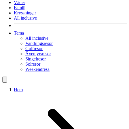
Väder
Familj
Kryssningar
All inclusive
Tema
All inclusive
Vandringsresor
Golfresor
Äventyrsresor
Singelresor
Solresor
Weekendresa
Hem