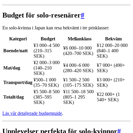
Budget för solo-resenärer
#
En solo-kvinna i Japan kan resa bekvämt i tre prisklasser:
Kategori
Budget
Mellanklass
Bekväm
¥3 000–4 500
¥12 000–20 000
¥6 000–10 000
Boende/natt
(210–315
(840–1 400
(420–700 SEK)
SEK)
SEK)
¥2 000–3 000
¥4 000–6 000
¥7 000+ (490+
Mat/dag
(140–210
(280–420 SEK)
SEK)
SEK)
¥500–1 000
¥1 500–2 500
¥3 000+ (210+
Transport/dag
(35–70 SEK)
(105–175 SEK)
SEK)
¥5 500–8 500
¥11 500–18 500
¥22 000+ (1
Totalt/dag
(385–595
(805–1 295
540+ SEK)
SEK)
SEK)
Läs vår detaljerade budgetguide
.
Upplevelser perfekta för solo-kvinnor
#