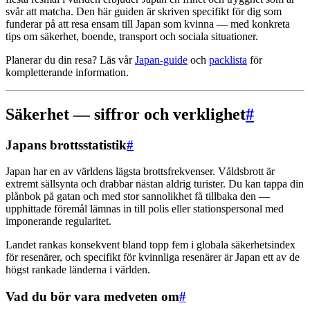
svår att matcha. Den här guiden är skriven specifikt för dig som
funderar på att resa ensam till Japan som kvinna — med konkreta
tips om säkerhet, boende, transport och sociala situationer.
Planerar du din resa? Läs vår
Japan-guide
och
packlista
för
kompletterande information.
Säkerhet — siffror och verklighet
#
Japans brottsstatistik
#
Japan har en av världens lägsta brottsfrekvenser. Våldsbrott är
extremt sällsynta och drabbar nästan aldrig turister. Du kan tappa din
plånbok på gatan och med stor sannolikhet få tillbaka den —
upphittade föremål lämnas in till polis eller stationspersonal med
imponerande regularitet.
Landet rankas konsekvent bland topp fem i globala säkerhetsindex
för resenärer, och specifikt för kvinnliga resenärer är Japan ett av de
högst rankade länderna i världen.
Vad du bör vara medveten om
#