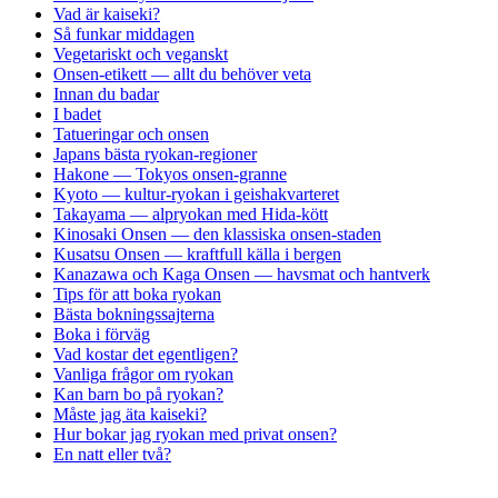
Vad är kaiseki?
Så funkar middagen
Vegetariskt och veganskt
Onsen-etikett — allt du behöver veta
Innan du badar
I badet
Tatueringar och onsen
Japans bästa ryokan-regioner
Hakone — Tokyos onsen-granne
Kyoto — kultur-ryokan i geishakvarteret
Takayama — alpryokan med Hida-kött
Kinosaki Onsen — den klassiska onsen-staden
Kusatsu Onsen — kraftfull källa i bergen
Kanazawa och Kaga Onsen — havsmat och hantverk
Tips för att boka ryokan
Bästa bokningssajterna
Boka i förväg
Vad kostar det egentligen?
Vanliga frågor om ryokan
Kan barn bo på ryokan?
Måste jag äta kaiseki?
Hur bokar jag ryokan med privat onsen?
En natt eller två?