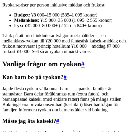
Ryokan-priser per person inklusive middag och frukost:
Budget:
¥8 000–15 000 (585–1 095 kronor)
Mellanklass:
¥15 000–35 000 (1 095–2 555 kronor)
Lyx:
¥35 000–80 000+ (2 555–5 840+ kronor)
Tänk på att priset inkluderar två gourmet-måltider — en
mellanklass-ryokan till ¥20 000 med fantastisk kaiseki-middag och
frukost motsvarar i princip hotellrum ¥10 000 + middag ¥7 000 +
frukost ¥3 000. Sett så är ryokan utmärkt värde.
Vanliga frågor om ryokan
#
Kan barn bo på ryokan?
#
Ja, de flesta ryokan välkomnar barn — japanska familjer är
stamgäster. Barn delar föräldrarnas rum (extra futon), och
barnanpassad kaiseki (med enklare rätter) finns på många ställen.
Bokningsbara privata onsen-bad (kashikiri) löser badfrågan för
familjer. Informera ryokan om barnens ålder vid bokning.
Måste jag äta kaiseki?
#