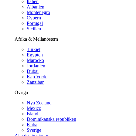
Italien
Albanien
Montenegro
Cypern
Portugal
Sicilien
Afrika & Mellanöstern
Turkiet
Egypten
Marocko
Jordanien
Dubai
Kap Verde
Zanzibar
Övriga
Nya Zeeland
Mexico
Island
Dominikanska republiken
Kuba
Sverige
Alla destinationer