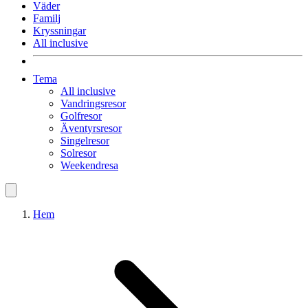
Väder
Familj
Kryssningar
All inclusive
Tema
All inclusive
Vandringsresor
Golfresor
Äventyrsresor
Singelresor
Solresor
Weekendresa
Hem