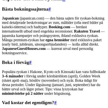
Bästa bokningssajterna
#
Japanican
(japanican.com) — den bästa sajten för ryokan-bokning
med detaljerade beskrivningar av rum, måltider (ofta med bilder på
kaiseki-rätterna) och badtyper.
Booking.com
— bredast
internationellt utbud med engelska recensioner.
Rakuten Travel
—
japanska kampanjer och poängsystem, ibland exklusiva ryokan.
Många premium-ryokan har
egna hemsidor
med exklusiva paket
(early bird, jubileum, säsongserbjudanden) — kolla alltid direkt.
JapaneseGuestHouses.com
— kurerat urval med personlig
bokningsservice.
Boka i förväg
#
Populära ryokan i Hakone, Kyoto och Kinosaki kan vara fullbokade
3–6 månader
i förväg under körsbärsblom (april), Golden Week
(slutet april–maj), höstlöv (november) och nyår. Boka tidigt för
dessa perioder. Under lågsäsong (januari, juni, september) har du
bättre urval och lägre priser. Tips: vissa lyxryokan har
minimivistelse på 2 nätter
under högsäsong.
Vad kostar det egentligen?
#