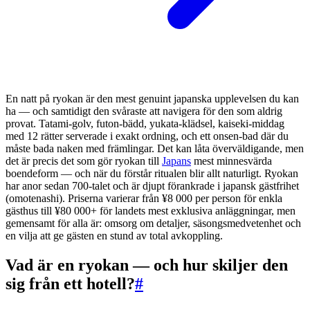
En natt på ryokan är den mest genuint japanska upplevelsen du kan
ha — och samtidigt den svåraste att navigera för den som aldrig
provat. Tatami-golv, futon-bädd, yukata-klädsel, kaiseki-middag
med 12 rätter serverade i exakt ordning, och ett onsen-bad där du
måste bada naken med främlingar. Det kan låta överväldigande, men
det är precis det som gör ryokan till
Japans
mest minnesvärda
boendeform — och när du förstår ritualen blir allt naturligt. Ryokan
har anor sedan 700-talet och är djupt förankrade i japansk gästfrihet
(omotenashi). Priserna varierar från ¥8 000 per person för enkla
gästhus till ¥80 000+ för landets mest exklusiva anläggningar, men
gemensamt för alla är: omsorg om detaljer, säsongsmedvetenhet och
en vilja att ge gästen en stund av total avkoppling.
Vad är en ryokan — och hur skiljer den
sig från ett hotell?
#