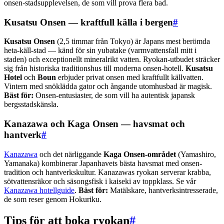
onsen-stadsupplevelsen, de som vill prova flera bad.
Kusatsu Onsen — kraftfull källa i bergen
#
Kusatsu Onsen
(2,5 timmar från Tokyo) är Japans mest berömda
heta-käll-stad — känd för sin yubatake (varmvattensfall mitt i
staden) och exceptionellt mineralrikt vatten. Ryokan-utbudet sträcker
sig från historiska traditionshus till moderna onsen-hotell.
Kusatsu
Hotel
och
Boun
erbjuder privat onsen med kraftfullt källvatten.
Vintern med snöklädda gator och ångande utomhusbad är magisk.
Bäst för:
Onsen-entusiaster, de som vill ha autentisk japansk
bergsstadskänsla.
Kanazawa och Kaga Onsen — havsmat och
hantverk
#
Kanazawa
och det närliggande
Kaga Onsen-området
(Yamashiro,
Yamanaka) kombinerar Japanhavets bästa havsmat med onsen-
tradition och hantverkskultur. Kanazawas ryokan serverar krabba,
sötvattensräkor och säsongsfisk i kaiseki av toppklass. Se vår
Kanazawa hotellguide
.
Bäst för:
Matälskare, hantverksintresserade,
de som reser genom Hokuriku.
Tips för att boka ryokan
#