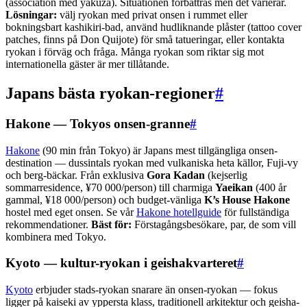
(association med yakuza). Situationen förbättras men det varierar.
Lösningar:
välj ryokan med privat onsen i rummet eller
bokningsbart kashikiri-bad, använd hudliknande plåster (tattoo cover
patches, finns på Don Quijote) för små tatueringar, eller kontakta
ryokan i förväg och fråga. Många ryokan som riktar sig mot
internationella gäster är mer tillåtande.
Japans bästa ryokan-regioner
#
Hakone — Tokyos onsen-granne
#
Hakone
(90 min från Tokyo) är Japans mest tillgängliga onsen-
destination — dussintals ryokan med vulkaniska heta källor, Fuji-vy
och berg-bäckar. Från exklusiva
Gora Kadan
(kejserlig
sommarresidence, ¥70 000/person) till charmiga
Yaeikan
(400 år
gammal, ¥18 000/person) och budget-vänliga
K’s House Hakone
hostel med eget onsen. Se vår
Hakone hotellguide
för fullständiga
rekommendationer.
Bäst för:
Förstagångsbesökare, par, de som vill
kombinera med Tokyo.
Kyoto — kultur-ryokan i geishakvarteret
#
Kyoto
erbjuder stads-ryokan snarare än onsen-ryokan — fokus
ligger på kaiseki av yppersta klass, traditionell arkitektur och geisha-