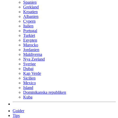
Spanien
Grekland
Kroatien
Albanien
Cypern
Italien
Portugal
Turkiet
Egypten
Marocko
Jordanien
Maldiverna
Nya Zeeland
Sverige
Dubai
Kap Verde
Sicilien
Mexico
Island
Dominikanska republiken
Kuba
Guider
Tips