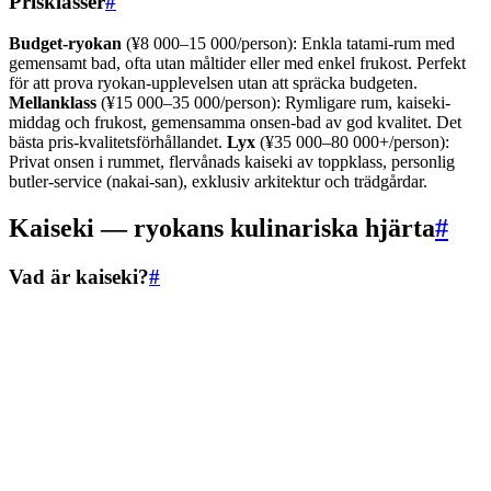
Prisklasser
#
Budget-ryokan
(¥8 000–15 000/person): Enkla tatami-rum med
gemensamt bad, ofta utan måltider eller med enkel frukost. Perfekt
för att prova ryokan-upplevelsen utan att spräcka budgeten.
Mellanklass
(¥15 000–35 000/person): Rymligare rum, kaiseki-
middag och frukost, gemensamma onsen-bad av god kvalitet. Det
bästa pris-kvalitetsförhållandet.
Lyx
(¥35 000–80 000+/person):
Privat onsen i rummet, flervånads kaiseki av toppklass, personlig
butler-service (nakai-san), exklusiv arkitektur och trädgårdar.
Kaiseki — ryokans kulinariska hjärta
#
Vad är kaiseki?
#