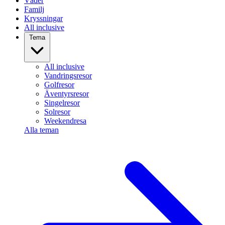
Väder
Familj
Kryssningar
All inclusive
Tema
All inclusive
Vandringsresor
Golfresor
Äventyrsresor
Singelresor
Solresor
Weekendresa
Alla teman