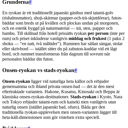
Grunderna
#
En ryokan är ett traditionellt japanskt gästhus med tatami-golv
(rishalmsmattor), shoji-skärmar (papper-och-trä-skjutdörrar), futon-
bäddar som breds ut på kvällen och plockas undan på morgonen,
och en estetik byggd på naturmaterial — trä, sten, papper och
bambu. Till skillnad från hotell prissätts ryokan
per person
(inte per
rum) och priset inkluderar vanligtvis
middag och frukost
(1 paku 2
shoku — “en natt, två måltider”). Rummen har sällan sängar, stolar
eller skrivbord — istället sitter du på zabuton-kuddar vid ett lågt
bord, och rummet transformeras från dagrum till sovrum när
personalen bäddar din futon.
Onsen-ryokan vs stads-ryokan
#
Onsen-ryokan
ligger vid naturliga heta källor och erbjuder
gemensamma och ibland privata onsen-bad — det är den mest
eftertraktade varianten. Hakone, Kusatsu, Kinosaki och Beppu är
klassiska onsen-ryokan-destinationer.
Stads-ryokan
i Kyoto, Nara
och Tokyo erbjuder tatami-rum och kaiseki men vanligtvis utan
naturlig onsen (istället japanskt bad, ofuro). Båda ger den
traditionella ryokan-upplevelsen men onsen-varianten lägger till
heta-käll-dimensionen som gör vistelsen extra speciell.