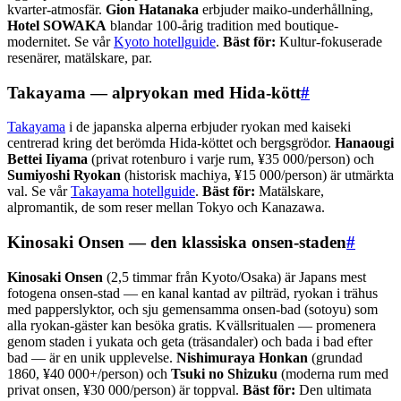
kvarter-atmosfär.
Gion Hatanaka
erbjuder maiko-underhållning,
Hotel SOWAKA
blandar 100-årig tradition med boutique-
modernitet. Se vår
Kyoto hotellguide
.
Bäst för:
Kultur-fokuserade
resenärer, matälskare, par.
Takayama — alpryokan med Hida-kött
#
Takayama
i de japanska alperna erbjuder ryokan med kaiseki
centrerad kring det berömda Hida-köttet och bergsgrödor.
Hanaougi
Bettei Iiyama
(privat rotenburo i varje rum, ¥35 000/person) och
Sumiyoshi Ryokan
(historisk machiya, ¥15 000/person) är utmärkta
val. Se vår
Takayama hotellguide
.
Bäst för:
Matälskare,
alpromantik, de som reser mellan Tokyo och Kanazawa.
Kinosaki Onsen — den klassiska onsen-staden
#
Kinosaki Onsen
(2,5 timmar från Kyoto/Osaka) är Japans mest
fotogena onsen-stad — en kanal kantad av pilträd, ryokan i trähus
med papperslyktor, och sju gemensamma onsen-bad (sotoyu) som
alla ryokan-gäster kan besöka gratis. Kvällsritualen — promenera
genom staden i yukata och geta (träsandaler) och bada i bad efter
bad — är en unik upplevelse.
Nishimuraya Honkan
(grundad
1860, ¥40 000+/person) och
Tsuki no Shizuku
(moderna rum med
privat onsen, ¥30 000/person) är toppval.
Bäst för:
Den ultimata