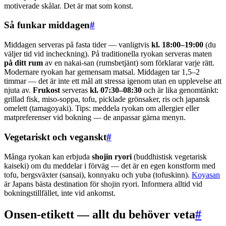
motiverade skålar. Det är mat som konst.
Så funkar middagen
#
Middagen serveras på fasta tider — vanligtvis
kl. 18:00–19:00
(du
väljer tid vid incheckning). På traditionella ryokan serveras maten
på ditt rum
av en nakai-san (rumsbetjänt) som förklarar varje rätt.
Modernare ryokan har gemensam matsal. Middagen tar 1,5–2
timmar — det är inte ett mål att stressa igenom utan en upplevelse att
njuta av.
Frukost
serveras
kl. 07:30–08:30
och är lika genomtänkt:
grillad fisk, miso-soppa, tofu, picklade grönsaker, ris och japansk
omelett (tamagoyaki). Tips: meddela ryokan om allergier eller
matpreferenser vid bokning — de anpassar gärna menyn.
Vegetariskt och veganskt
#
Många ryokan kan erbjuda
shojin ryori
(buddhistisk vegetarisk
kaiseki) om du meddelar i förväg — det är en egen konstform med
tofu, bergsväxter (sansai), konnyaku och yuba (tofuskinn).
Koyasan
är Japans bästa destination för shojin ryori. Informera alltid vid
bokningstillfället, inte vid ankomst.
Onsen-etikett — allt du behöver veta
#