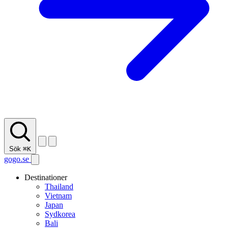
Sök
⌘K
gogo.se
Destinationer
Thailand
Vietnam
Japan
Sydkorea
Bali