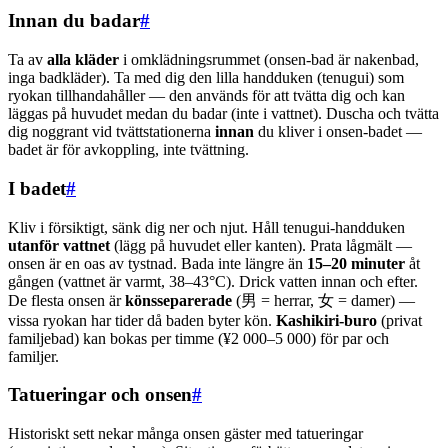
Innan du badar
#
Ta av
alla kläder
i omklädningsrummet (onsen-bad är nakenbad,
inga badkläder). Ta med dig den lilla handduken (tenugui) som
ryokan tillhandahåller — den används för att tvätta dig och kan
läggas på huvudet medan du badar (inte i vattnet). Duscha och tvätta
dig noggrant vid tvättstationerna
innan
du kliver i onsen-badet —
badet är för avkoppling, inte tvättning.
I badet
#
Kliv i försiktigt, sänk dig ner och njut. Håll tenugui-handduken
utanför vattnet
(lägg på huvudet eller kanten). Prata lågmält —
onsen är en oas av tystnad. Bada inte längre än
15–20 minuter
åt
gången (vattnet är varmt, 38–43°C). Drick vatten innan och efter.
De flesta onsen är
könsseparerade
(男 = herrar, 女 = damer) —
vissa ryokan har tider då baden byter kön.
Kashikiri-buro
(privat
familjebad) kan bokas per timme (¥2 000–5 000) för par och
familjer.
Tatueringar och onsen
#
Historiskt sett nekar många onsen gäster med tatueringar