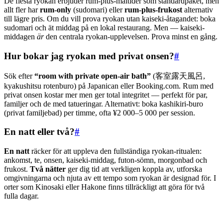
De flesta ryokan erbjuder rum-plus-måltider som standardpaket, men
allt fler har
rum-only
(sudomari) eller
rum-plus-frukost
alternativ
till lägre pris. Om du vill prova ryokan utan kaiseki-åtagandet: boka
sudomari och ät middag på en lokal restaurang. Men — kaiseki-
middagen
är
den centrala ryokan-upplevelsen. Prova minst en gång.
Hur bokar jag ryokan med privat onsen?
#
Sök efter
“room with private open-air bath”
(客室露天風呂,
kyakushitsu rotenburo) på Japanican eller Booking.com. Rum med
privat onsen kostar mer men ger total integritet — perfekt för par,
familjer och de med tatueringar. Alternativt: boka kashikiri-buro
(privat familjebad) per timme, ofta ¥2 000–5 000 per session.
En natt eller två?
#
En natt
räcker för att uppleva den fullständiga ryokan-ritualen:
ankomst, te, onsen, kaiseki-middag, futon-sömn, morgonbad och
frukost.
Två nätter
ger dig tid att verkligen koppla av, utforska
omgivningarna och njuta av ett tempo som ryokan är designad för. I
orter som Kinosaki eller Hakone finns tillräckligt att göra för två
fulla dagar.