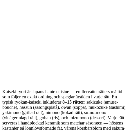
Kaiseki ryori är Japans haute cuisine — en flervattenrätters måltid
som följer en exakt ordning och speglar årstiden i varje rätt. En
typisk ryokan-kaiseki inkluderar
8–15 rätter
: sakizuke (amuse-
bouche), hassun (säsongsplatå), owan (soppa), mukozuke (sashimi),
yakimono (grillad rätt), nimono (kokad rätt), su-no-mono
(vinägerinlagd rätt), gohan (ris), och mizumono (dessert). Varje rätt
serveras i handplockad keramik som matchar säsongen — höstens
kastanjer på lönnlövsformade fat, vårens körsbärsblom med sakura-