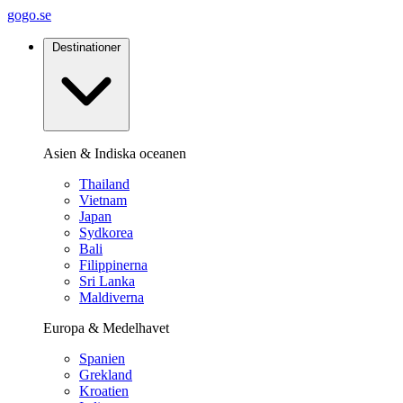
gogo.se
Destinationer
Asien & Indiska oceanen
Thailand
Vietnam
Japan
Sydkorea
Bali
Filippinerna
Sri Lanka
Maldiverna
Europa & Medelhavet
Spanien
Grekland
Kroatien