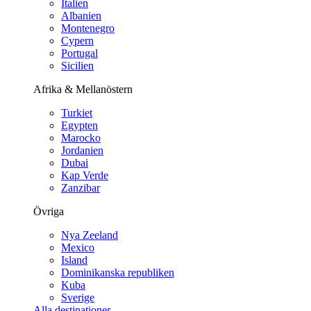
Italien
Albanien
Montenegro
Cypern
Portugal
Sicilien
Afrika & Mellanöstern
Turkiet
Egypten
Marocko
Jordanien
Dubai
Kap Verde
Zanzibar
Övriga
Nya Zeeland
Mexico
Island
Dominikanska republiken
Kuba
Sverige
Alla destinationer