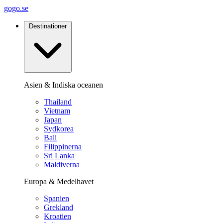
gogo.se
Destinationer
Asien & Indiska oceanen
Thailand
Vietnam
Japan
Sydkorea
Bali
Filippinerna
Sri Lanka
Maldiverna
Europa & Medelhavet
Spanien
Grekland
Kroatien