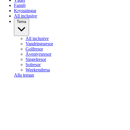
Väder
Familj
Kryssningar
All inclusive
Tema
All inclusive
Vandringsresor
Golfresor
Äventyrsresor
Singelresor
Solresor
Weekendresa
Alla teman