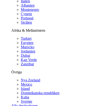
Italien
Albanien
Montenegro
Cypern
Portugal
Sicilien
Afrika & Mellanöstern
Turkiet
Egypten
Marocko
Jordanien
Dubai
Kap Verde
Zanzibar
Övriga
Nya Zeeland
Mexico
Island
Dominikanska republiken
Kuba
Sverige
Alla destinationer