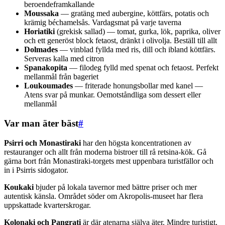
beroendeframkallande
Moussaka
— gratäng med aubergine, köttfärs, potatis och
krämig béchamelsås. Vardagsmat på varje taverna
Horiatiki
(grekisk sallad) — tomat, gurka, lök, paprika, oliver
och ett generöst block fetaost, dränkt i olivolja. Beställ till allt
Dolmades
— vinblad fyllda med ris, dill och ibland köttfärs.
Serveras kalla med citron
Spanakopita
— filodeg fylld med spenat och fetaost. Perfekt
mellanmål från bageriet
Loukoumades
— friterade honungsbollar med kanel —
Atens svar på munkar. Oemotståndliga som dessert eller
mellanmål
Var man äter bäst
#
Psirri och Monastiraki
har den högsta koncentrationen av
restauranger och allt från moderna bistroer till rå retsina-kök. Gå
gärna bort från Monastiraki-torgets mest uppenbara turistfällor och
in i Psirris sidogator.
Koukaki
bjuder på lokala tavernor med bättre priser och mer
autentisk känsla. Området söder om Akropolis-museet har flera
uppskattade kvarterskrogar.
Kolonaki och Pangrati
är där atenarna själva äter. Mindre turistigt,