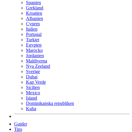
Spanien
Grekland
Kroatien
Albanien
Cypern
Italien
Portugal
Turkiet
Egypten
Marocko
Jordanien
Maldiverna
Nya Zeeland
Sverige
Dubai
Kap Verde
Sicilien
Mexico
Island
Dominikanska republiken
Kuba
Guider
Tips