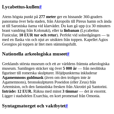
Lycabettus-kullen
#
Atens högsta punkt på
277 meter
ger en hisnande 360-graders
panorama över hela staden, från Akropolis till Pireus hamn och ända
ut till Saroniska öarna vid klarväder. Du kan gå upp (ca 30 minuters
brant vandring från Kolonaki), eller ta
linbanan
(Lycabettus
Funicular,
10 EUR tur och retur
). Perfekt vid solnedgången — ta
med en flaska vin och njut av utsikten från toppen. Kapellet Agios
Georgios på toppen är litet men stämningsfullt.
Nationella arkeologiska museet
#
Greklands största museum och ett av världens främsta arkeologiska
museum. Samlingen sträcker sig över
5 000 år
— från neolitiska
figuriner till romerska skulpturer. Höjdpunkterna inkluderar
Agamemnons guldmask
(även om den troligen inte är
Agamemnons), bronsskulpturen Poseidon (eller Zeus) från
Artemision, och den fantastiska fresken från Akrotiri på Santorini.
Inträde: 12 EUR.
Räkna med minst
3 timmar
— det är enormt.
Ligger i stadsdelen Exarchia, en kort promenad från Omonia.
Syntagmatorget och vaktbytet
#