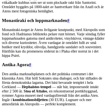
vitkalkade kubhus som ser ut som plockade rakt från Santorini.
Området byggdes på 1800-talet av hantverkare från ön Anafi och är
Atens mest fotogeniska hemlighet.
Monastiraki och loppmarknaden
#
Monastiraki-torget är Atens livligaste knutpunkt, med Akropolis som
fond och Hadrianus biblioteks pelare runt hörnet. Varje söndag fyller
loppmarknaden gatorna med antikviteter, vinylskivor, vintage-kläder
och diverse kuriositeter. Även vardagar är området fullt av små
butiker med kryddor, olivolja, handgjorda sandaler och souvenirer.
Härifrån kan du promenera söderut in i Plaka eller norrut in i det
hippa Psirri.
Antika Agora
#
Den antika marknadsplatsen och det politiska centrumet i det
klassiska Aten. Här höll Sokrates sina dialoger, och här stiftades de
första demokratiska lagarna. Det bäst bevarade templet i hela
Grekland —
Hephaistos tempel
— står här, imponerande intakt
efter 2 500 år.
Stoa of Attalos
, en rekonstruerad portikbyggnad,
rymmer Agora-museet med vardagsföremål från det antika Aten.
Ingår i
kombinationsbiljetten
(30 EUR). Lugnare och mer
atmosfärisk än Akropolis — perfekt komplement.