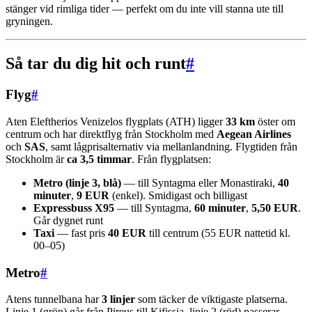
stänger vid rimliga tider — perfekt om du inte vill stanna ute till
gryningen.
Så tar du dig hit och runt
#
Flyg
#
Aten Eleftherios Venizelos flygplats (ATH) ligger
33 km
öster om
centrum och har direktflyg från Stockholm med
Aegean Airlines
och
SAS
, samt lågprisalternativ via mellanlandning. Flygtiden från
Stockholm är
ca 3,5 timmar
. Från flygplatsen:
Metro (linje 3, blå)
— till Syntagma eller Monastiraki,
40
minuter
,
9 EUR
(enkel). Smidigast och billigast
Expressbuss X95
— till Syntagma,
60 minuter
,
5,50 EUR
.
Går dygnet runt
Taxi
— fast pris
40 EUR
till centrum (55 EUR nattetid kl.
00–05)
Metro
#
Atens tunnelbana har
3 linjer
som täcker de viktigaste platserna.
Linje 1 (grön) går från Pireus till Kifissia, linje 2 (röd) passerar