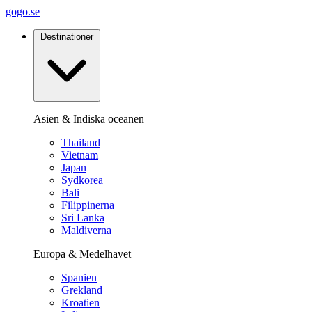
gogo.se
Destinationer
Asien & Indiska oceanen
Thailand
Vietnam
Japan
Sydkorea
Bali
Filippinerna
Sri Lanka
Maldiverna
Europa & Medelhavet
Spanien
Grekland
Kroatien