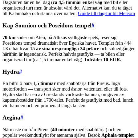
Dagsturen tar en hel dag (
ca 4,5 timmar enkel väg
med bil eller
organiserad tur) men är absolut värd det. Alternativt kan du ta tåget
till Kalambaka och stanna över natten.
Guide till dagstur till Meteora
Kap Sounion och Poseidons tempel
#
70 km
söder om Aten, på Attikas sydligaste spets, reser sig
Poseidons tempel dramatiskt över Egeiska havet. Templet från 444
f.Kr. har kvar
15 av sina ursprungliga 34 pelare
och solnedgången
härifrån är legendarisk. Perfekt halvdagsutflykt — ta bilen eller
organiserad tur (ca 1,5 timmar enkel väg).
Inträde: 10 EUR.
Hydra
#
En bilfri ö bara
1,5 timmar
med snabbfärja från Pireus. Inga
motorfordon — transport sker med åsnor, vattentaxi eller till fots.
Hydra stad har en av Greklands vackraste hamnar, omgiven av
kaptensbostäder från 1700-talet. Perfekt dagsutflykt med bad, lunch
vid hamnen och en promenad längs kusten.
Aegina
#
Närmaste ön från Pireus (
40 minuter
med snabbfärja) och en
populär weekendutflykt för atenarna själva. Besök
Aphaia-templet