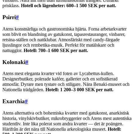
vinbarer. Nära allt men utan turistmassornas trängsel. Utmärkt
prisklass.
Hotell och lägenheter: 600–1 500 SEK per natt.
Psirri
#
Atens konstnärliga och gastronomiska hjärta. Forna arbetarkvarter
som blivit en blandning av gatukonst, tapasrestauranger, vinbarer,
retsina-ställen och nattklubar. Atmosfäriskt med candy-färgade
ljusslingor och rembetika-musik. Perfekt för matälskare och
nattugglor.
Hotell: 700–1 600 SEK per natt.
Kolonaki
#
Atens mest eleganta kvarter vid foten av Lycabettus-kullen.
Designerbutiker, polerade kaféer, gallerier och en sofistikerad
atmosfär. Dyrare men tystare och stiligare. Nära Benaki-museet och
Nationella trädgården.
Hotell: 1 200–3 000 SEK per natt.
Exarchia
#
Atens alternativa och bohemiska kvarter med gatukonst, anarkistisk
historia, vinylskivbutiker, mikrobryggerier och Atens mest autentiska
studentliv. Inte lika polerat som andra kvarter — det är poängen.
Härifrån är det nära till Nationella arkeologiska museet.
Hotell: