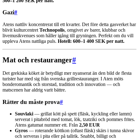
500–1 200 SEK per natt.
Gazi
#
Atens nattliv koncentrerat till ett kvarter. Det före detta gasverket har
blivit kulturcentret
Technopolis
, omgivet av barer, klubbar och
livemusikvenues som håller igång till gryningen. Perfekt om du vill
uppleva Atens nattliga puls.
Hotell: 600–1 400 SEK per natt.
Mat och restauranger
#
Det grekiska köket är betydligt mer nyanserat än den bild de flesta
turister har med sig från svenska grillrestauranger. I Aten möts
bonderomantik och storstad, tradition och innovation — och
matscenen har aldrig varit bättre.
Rätter du måste prova
#
Souvlaki
— grillat kött på spett (fläsk, kyckling eller lamm)
serverat i pitabröd med tomat, lök, tzatziki och pommes frites.
Atens gatumat nummer ett. Från
2,50 EUR
Gyros
— roterande köttkon (oftast fläsk) skärs i tunna skivor
och serveras i pita eller på tallrik. Snabbt, billigt och