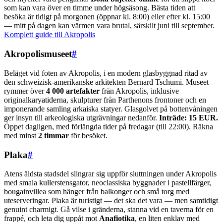
som kan vara över en timme under högsäsong. Bästa tiden att
besöka är tidigt på morgonen (öppnar kl. 8:00) eller efter kl. 15:00
— mitt på dagen kan värmen vara brutal, särskilt juni till september.
Komplett guide till Akropolis
Akropolismuseet
#
Beläget vid foten av Akropolis, i en modern glasbyggnad ritad av
den schweizisk-amerikanske arkitekten Bernard Tschumi. Museet
rymmer över
4 000 artefakter
från Akropolis, inklusive
originalkaryatiderna, skulpturer från Parthenons frontoner och en
imponerande samling arkaiska statyer. Glasgolvet på bottenvåningen
ger insyn till arkeologiska utgrävningar nedanför.
Inträde: 15 EUR.
Öppet dagligen, med förlängda tider på fredagar (till 22:00). Räkna
med minst
2 timmar
för besöket.
Plaka
#
Atens äldsta stadsdel slingrar sig uppför sluttningen under Akropolis
med smala kullerstensgator, neoclassiska byggnader i pastellfärger,
bougainvillea som hänger från balkonger och små torg med
uteserveringar. Plaka är turistigt — det ska det vara — men samtidigt
genuint charmigt. Gå vilse i gränderna, stanna vid en taverna för en
frappé, och leta dig uppåt mot
Anafiotika
, en liten enklav med