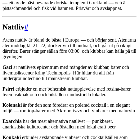
— ett av de bäst bevarade doriska templen i Grekland — och ät
pistaschmandel och fisk vid hamnen. Prisvärt och avslappnat.
Nattliv
#
Atens nattliv är bland de bästa i Europa — och börjar sent. Atenarna
äter middag kl. 21–22, dricker vin till midnatt, och går ut på riktigt
därefter. Barer stänger sällan före 03:00, och klubbar kan hålla på till
gryningen.
Gazi
är nattlivets epicentrum med mängder av klubbar, barer och
livemusikscener kring Technopolis. Här hittar du allt från
undergroundtechno till mainstream-klubbar.
Psirri
erbjuder en mer bohemisk nattupplevelse med retsina-barer,
livemusikhak och cocktailställen i industriella lokaler.
Kolonaki
är för den som föredrar en polerad cocktail i en elegant
miljö — rooftop-barer med Akropolis-vy och vinbarer med naturvin.
Exarchia
har det mest alternativa nattlivet — punkbarer,
anarkistiska kulturcenter och ölställen med lokal craft beer.
Koukaki
erbjuder avslappnade vinbarer och cocktailställen som