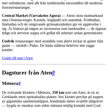
mer sofistikerat, med allt från traditionella mezeställen till moderna
fusionrestauranger.
Central Market (Varvakeios Agora)
— Atens stora matmarknad
nära Omonia-torget. Kaotisk, högljudd och autentisk. Kötthallan,
fiskhallan och de omgivande grönsaksstånden ger en upplevelse i
sig. Ät frukost på någon av tavernorna runt marknaden — de öppnar
tidigt och serverar soppa och grillat till arbetare sedan generationer.
Undvik
restauranger med anställda som aktivt lockar in gäster från
gatan — särskilt i Plaka. De bästa ställena behöver inte ragga
kunder.
Guide till mat i Aten
Dagsturer från Aten
#
Meteora
#
De svävande klostren i Meteora,
350 km
norr om Aten, är en av
Greklands mest spektakulära platser. Sex kloster perchar på toppen
av gigantiska sandstensklippor, hundratals meter ovanför dalgolvet
— bygda av munkar som sökte närmast möjlig kontakt med Gud.