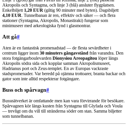
Akropolis och Syntagma, och linje 3 (blå) ansluter flygplatsen.
Enkelbiljett
1,20 EUR
(giltig 90 minuter med byten). Dagsbiljett
4,10 EUR
. Tunnelbanan är ren, effektiv och säker — och flera
stationer (Syntagma, Akropolis, Monastiraki) fungerar som
minimuseer med arkeologiska fynd i glasmontrar.
Att gå
#
Aten är en fantastisk promenadstad — de flesta sevärdheter i
centrum ligger inom
30 minuters gångavstånd
från varandra. Den
stora fotgängarboulevarden
Dionysiou Areopagitou
löper längs
Akropolis södra sida och kopplar samman Akropolismuseet,
Hadrianus port och Zeus-templet. En av Europas vackraste
stadspromenader. Var beredd på ojämna trottoarer, branta backar och
gator som inte alltid respekterar fotgängare.
Buss och spårvagn
#
Bussnätverket är omfattande men kan vara förvirrande för besökare.
Spårvagnen kör längs kusten från Syntagma till Glyfada och Voula
— trevligt om du vill till stränderna söder om stan. Samma biljetter
som tunnelbanan.