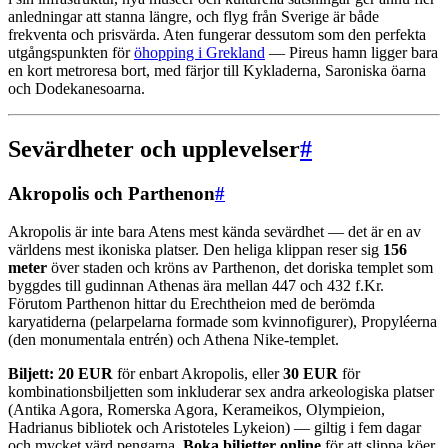
anledningar att stanna längre, och flyg från Sverige är både
frekventa och prisvärda. Aten fungerar dessutom som den perfekta
utgångspunkten för
öhopping i Grekland
— Pireus hamn ligger bara
en kort metroresa bort, med färjor till Kykladerna, Saroniska öarna
och Dodekanesoarna.
Sevärdheter och upplevelser
#
Akropolis och Parthenon
#
Akropolis är inte bara Atens mest kända sevärdhet — det är en av
världens mest ikoniska platser. Den heliga klippan reser sig
156
meter
över staden och kröns av Parthenon, det doriska templet som
byggdes till gudinnan Athenas ära mellan 447 och 432 f.Kr.
Förutom Parthenon hittar du Erechtheion med de berömda
karyatiderna (pelarpelarna formade som kvinnofigurer), Propyléerna
(den monumentala entrén) och Athena Nike-templet.
Biljett: 20 EUR
för enbart Akropolis, eller
30 EUR
för
kombinationsbiljetten som inkluderar sex andra arkeologiska platser
(Antika Agora, Romerska Agora, Kerameikos, Olympieion,
Hadrianus bibliotek och Aristoteles Lykeion) — giltig i fem dagar
och mycket värd pengarna.
Boka biljetter online
för att slippa köer