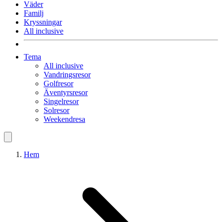
Väder
Familj
Kryssningar
All inclusive
Tema
All inclusive
Vandringsresor
Golfresor
Äventyrsresor
Singelresor
Solresor
Weekendresa
Hem