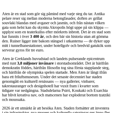
Aten är en stad som gör sig påmind med varje steg du tar. Antika
pelare reser sig mellan moderna betongfasader, doften av grillat
souvlaki blandas med avgaser och jasmin, och från nästan vilken
gata som helst kan du skymta Akropolis högt uppe på sin klippa —
upplyst som en teaterkuliss efter mörkrets inbrott. Det är en stad som
har funnits i över
3 400 år
, och den bär sin historia utan att gömma
den. Ruiner ligger inte bakom stängsel i utkanterna — de dyker upp
mitt i tunnelbanestationer, under hotellgolv och bredvid gatukök som
serverar gyros för tre euro.
Aten är Greklands huvudstad och landets pulserande epicentrum
med runt
3,8 miljoner invånare
i storstadsområdet. Det är härifrån
demokratin föddes, härifrån filosofin tog sina första stapplande steg,
och härifrån de olympiska spelen startade. Men Aten är långt ifrån
bara ett friluftsmuseum. Under det senaste decenniet har staden
genomgått en kulturell renässans — nya gallerier, vinbarer,
takrestauranger och designhotell har vuxit fram i kvarter som
tidigare var nedgångna. Stadsdelarna Psirri, Koukaki och Exarchia
har blivit kreativa nav, och matscenen har exploderat bortom tzatziki
och moussaka.
2026 är ett utmärkt år att besöka Aten. Staden fortsätter att investera
i sin infrastruktur, nya museer och kulturella satsningar ger ännu fler