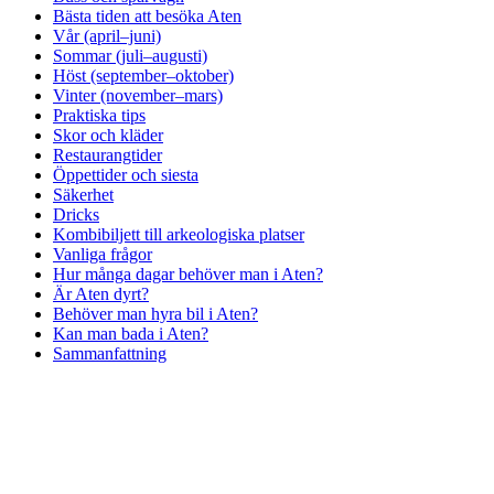
Bästa tiden att besöka Aten
Vår (april–juni)
Sommar (juli–augusti)
Höst (september–oktober)
Vinter (november–mars)
Praktiska tips
Skor och kläder
Restaurangtider
Öppettider och siesta
Säkerhet
Dricks
Kombibiljett till arkeologiska platser
Vanliga frågor
Hur många dagar behöver man i Aten?
Är Aten dyrt?
Behöver man hyra bil i Aten?
Kan man bada i Aten?
Sammanfattning