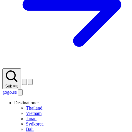
Sök
⌘K
gogo.se
Destinationer
Thailand
Vietnam
Japan
Sydkorea
Bali