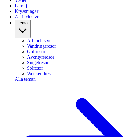
Väder
Familj
Kryssningar
All inclusive
Tema
All inclusive
Vandringsresor
Golfresor
Äventyrsresor
Singelresor
Solresor
Weekendresa
Alla teman