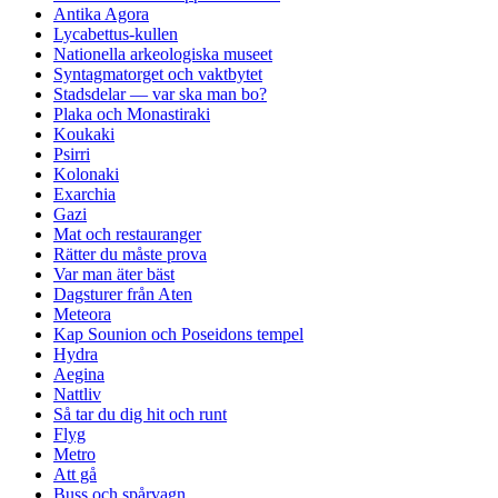
Antika Agora
Lycabettus-kullen
Nationella arkeologiska museet
Syntagmatorget och vaktbytet
Stadsdelar — var ska man bo?
Plaka och Monastiraki
Koukaki
Psirri
Kolonaki
Exarchia
Gazi
Mat och restauranger
Rätter du måste prova
Var man äter bäst
Dagsturer från Aten
Meteora
Kap Sounion och Poseidons tempel
Hydra
Aegina
Nattliv
Så tar du dig hit och runt
Flyg
Metro
Att gå
Buss och spårvagn