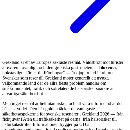
Grekland är ett av Europas säkraste resmål. Våldsbrott mot turister
är extremt ovanligt, och den grekiska gästfriheten —
filoxenia
,
bokstavligt “kärlek till främlingar” — är djupt rotad i kulturen.
Svenskar som reser till Grekland möter generellt ett tryggt,
välkomnande land där de allra flesta problem handlar om
småkriminalitet, trafik och solrelaterade hälsorisker snarare än
allvarliga säkerhetshot.
Men inget resmål är helt utan risker, och att vara informerad är det
bästa skyddet. Den här guiden täcker de vanligaste
säkerhetsaspekterna för svenska resenärer i Grekland 2026 — från
ficktjuvar i Aten till trafiksäkerhet på öarna, från hälsorisker till
naturkatastrofer. Informationen bygger på UD:s
reserekommendationer, lokala polisrapporter och erfarenheter från