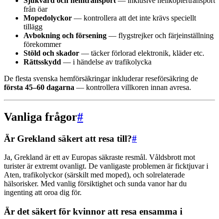
Sjukvård och hemtransport
— inklusive helikoptertransport
från öar
Mopedolyckor
— kontrollera att det inte krävs speciellt
tillägg
Avbokning och försening
— flygstrejker och färjeinställning
förekommer
Stöld och skador
— täcker förlorad elektronik, kläder etc.
Rättsskydd
— i händelse av trafikolycka
De flesta svenska hemförsäkringar inkluderar reseförsäkring de
första 45–60 dagarna
— kontrollera villkoren innan avresa.
Vanliga frågor
#
Är Grekland säkert att resa till?
#
Ja, Grekland är ett av Europas säkraste resmål. Våldsbrott mot
turister är extremt ovanligt. De vanligaste problemen är ficktjuvar i
Aten, trafikolyckor (särskilt med moped), och solrelaterade
hälsorisker. Med vanlig försiktighet och sunda vanor har du
ingenting att oroa dig för.
Är det säkert för kvinnor att resa ensamma i