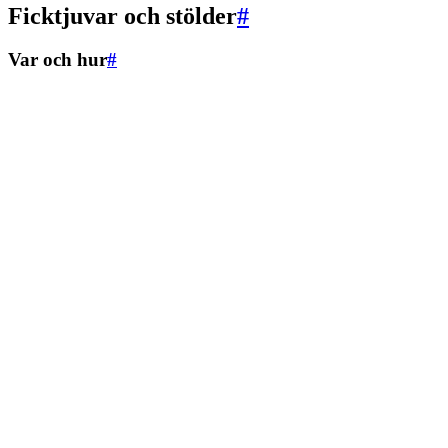
Ficktjuvar och stölder
#
Var och hur
#