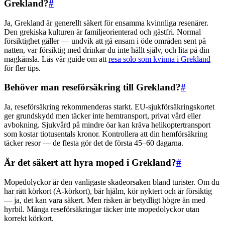
Grekland?
#
Ja, Grekland är generellt säkert för ensamma kvinnliga resenärer.
Den grekiska kulturen är familjeorienterad och gästfri. Normal
försiktighet gäller — undvik att gå ensam i öde områden sent på
natten, var försiktig med drinkar du inte hällt själv, och lita på din
magkänsla. Läs vår guide om att
resa solo som kvinna i Grekland
för fler tips.
Behöver man reseförsäkring till Grekland?
#
Ja, reseförsäkring rekommenderas starkt. EU-sjukförsäkringskortet
ger grundskydd men täcker inte hemtransport, privat vård eller
avbokning. Sjukvård på mindre öar kan kräva helikoptertransport
som kostar tiotusentals kronor. Kontrollera att din hemförsäkring
täcker resor — de flesta gör det de första 45–60 dagarna.
Är det säkert att hyra moped i Grekland?
#
Mopedolyckor är den vanligaste skadeorsaken bland turister. Om du
har rätt körkort (A-körkort), bär hjälm, kör nyktert och är försiktig
— ja, det kan vara säkert. Men risken är betydligt högre än med
hyrbil. Många reseförsäkringar täcker inte mopedolyckor utan
korrekt körkort.