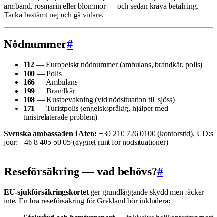
armband, rosmarin eller blommor — och sedan kräva betalning.
Tacka bestämt nej och gå vidare.
Nödnummer
#
112
— Europeiskt nödnummer (ambulans, brandkår, polis)
100
— Polis
166
— Ambulans
199
— Brandkår
108
— Kustbevakning (vid nödsituation till sjöss)
171
— Turistpolis (engelskspråkig, hjälper med
turistrelaterade problem)
Svenska ambassaden i Aten:
+30 210 726 0100 (kontorstid), UD:s
jour: +46 8 405 50 05 (dygnet runt för nödsituationer)
Reseförsäkring — vad behövs?
#
EU-sjukförsäkringskortet
ger grundläggande skydd men räcker
inte. En bra reseförsäkring för Grekland bör inkludera: