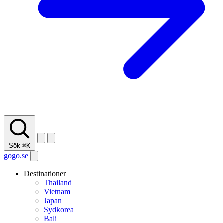
Sök
⌘K
gogo.se
Destinationer
Thailand
Vietnam
Japan
Sydkorea
Bali