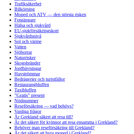
Trafiksäkerhet
Bilkörning
Moped och ATV — den största risken
Fotgängare
Hälsa och sjukvård
EU-sjukförsäkringskort
Sjukvårdsnivå
Sol och värme
Vatten
Sjöborrar
Naturrisker
Skogsbränder
Jordbävningar
Havströmmar
Bedrägerier och turistfällor
Restaurangbluffen
Taxibluffen
”Gratis” present
Nödnummer
Reseförsäkring — vad behövs?
Vanliga frågor
Är Grekland säkert att resa till?
Är det säkert för kvinnor att resa ensamma i Grekland?
Behöver man reseförsäkring till Grekland?
Är det säkert att hyra moped i Grekland?