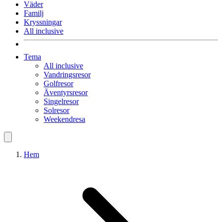
Väder
Familj
Kryssningar
All inclusive
Tema
All inclusive
Vandringsresor
Golfresor
Äventyrsresor
Singelresor
Solresor
Weekendresa
Hem