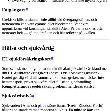
Överväg hyrbil istället — säkrare och ofta inte mycket dyrare
Fotgängare
#
Grekiska bilister stannar
inte alltid
vid övergångsställen, och
trottoarerna kan vara ojämna eller blockerade. Var extra
uppmärksam vid korsningar, särskilt i Aten. På öarna saknas ofta
trottoarer helt — gå mot trafiken och bär reflexer på kvällen.
Hälsa och sjukvård
#
EU-sjukförsäkringskort
#
Som svensk medborgare har du rätt till akutsjukvård i Grekland med
ditt
EU-sjukförsäkringskort
(beställs via Försäkringskassan).
Kortet ger dig vård till samma villkor som greker, men täcker
inte
hemtransport, privat sjukvård eller fullständig behandling.
Kompletterande reseförsäkring rekommenderas starkt.
Sjukvårdsnivå
#
Sjukvården i Aten och på de större öarna (Kreta, Rhodos, Korfu)
håller god standard med moderna sjukhus. På
mindre öar
kan