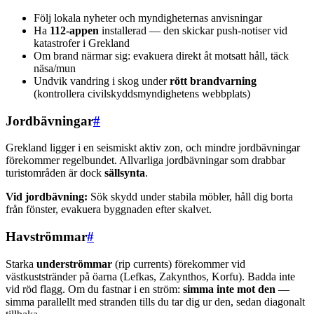
Följ lokala nyheter och myndigheternas anvisningar
Ha
112-appen
installerad — den skickar push-notiser vid
katastrofer i Grekland
Om brand närmar sig: evakuera direkt åt motsatt håll, täck
näsa/mun
Undvik vandring i skog under
rött brandvarning
(kontrollera civilskyddsmyndighetens webbplats)
Jordbävningar
#
Grekland ligger i en seismiskt aktiv zon, och mindre jordbävningar
förekommer regelbundet. Allvarliga jordbävningar som drabbar
turistområden är dock
sällsynta
.
Vid jordbävning:
Sök skydd under stabila möbler, håll dig borta
från fönster, evakuera byggnaden efter skalvet.
Havströmmar
#
Starka
underströmmar
(rip currents) förekommer vid
västkuststränder på öarna (Lefkas, Zakynthos, Korfu). Badda inte
vid röd flagg. Om du fastnar i en ström:
simma inte mot den
—
simma parallellt med stranden tills du tar dig ur den, sedan diagonalt