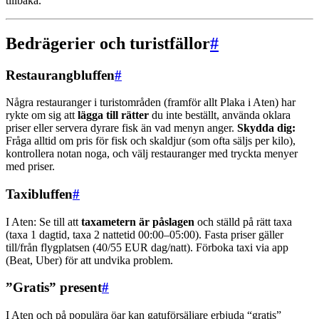
tillbaka.
Bedrägerier och turistfällor
#
Restaurangbluffen
#
Några restauranger i turistområden (framför allt Plaka i Aten) har
rykte om sig att
lägga till rätter
du inte beställt, använda oklara
priser eller servera dyrare fisk än vad menyn anger.
Skydda dig:
Fråga alltid om pris för fisk och skaldjur (som ofta säljs per kilo),
kontrollera notan noga, och välj restauranger med tryckta menyer
med priser.
Taxibluffen
#
I Aten: Se till att
taxametern är påslagen
och ställd på rätt taxa
(taxa 1 dagtid, taxa 2 nattetid 00:00–05:00). Fasta priser gäller
till/från flygplatsen (40/55 EUR dag/natt). Förboka taxi via app
(Beat, Uber) för att undvika problem.
”Gratis” present
#
I Aten och på populära öar kan gatuförsäljare erbjuda “gratis”