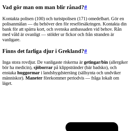
Vad gör man om man blir rånad?
#
Kontakta polisen (100) och turistpolisen (171) omedelbart. Gör en
polisanmälan — du behöver den för reseförsäkringen. Kontakta din
bank för att spärra kort, och svenska ambassaden vid behov. Rån
med våld är ovanligt — stölder ur fickor och från stranden är
vanligare.
Finns det farliga djur i Grekland?
#
Inga stora rovdjur. De vanligaste riskerna är
getingar/bin
(allergiker
bör ha medicin),
sjöborrar
på klippstränder (bär badsko), och
enstaka
huggormar
i landsbygdsterräng (sällsynta och undviker
människor).
Maneter
förekommer periodvis — fråga lokalt om
läget.