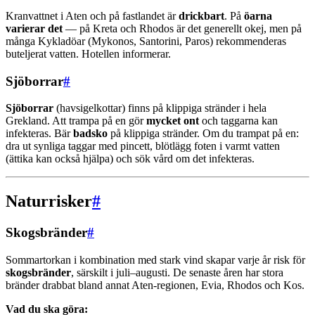
Kranvattnet i Aten och på fastlandet är
drickbart
. På
öarna
varierar det
— på Kreta och Rhodos är det generellt okej, men på
många Kykladöar (Mykonos, Santorini, Paros) rekommenderas
buteljerat vatten. Hotellen informerar.
Sjöborrar
#
Sjöborrar
(havsigelkottar) finns på klippiga stränder i hela
Grekland. Att trampa på en gör
mycket ont
och taggarna kan
infekteras. Bär
badsko
på klippiga stränder. Om du trampat på en:
dra ut synliga taggar med pincett, blötlägg foten i varmt vatten
(ättika kan också hjälpa) och sök vård om det infekteras.
Naturrisker
#
Skogsbränder
#
Sommartorkan i kombination med stark vind skapar varje år risk för
skogsbränder
, särskilt i juli–augusti. De senaste åren har stora
bränder drabbat bland annat Aten-regionen, Evia, Rhodos och Kos.
Vad du ska göra: