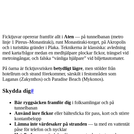
Ficktjuvar opererar framför allt i
Aten
— på tunnelbanan (metro
linje 1 Pireus–Monastiraki), runt Monastiraki-torget, på Akropolis
och i turisttäta gränder i Plaka. Teknikerna är klassiska: avledning
med karta/frågor medan en medhjälpare plockar fickor, trängsel vid
metroingångar, och falska “vänliga hjälpare” vid biljettautomater.
På öarna är ficktjuvsrisken
betydligt lägre
, men stölder från
hotellrum och strand förekommer, särskilt i festområden som
Laganas (Zakynthos) och Paradise Beach (Mykonos).
Skydda dig
#
Bär ryggsäcken framför dig
i folksamlingar och på
tunnelbanan
Använd inre fickor
eller bältesficka för pass, kort och större
kontantbelopp
Lämna inte värdesaker på stranden
— ta med en vattentät
påse för telefon och nycklar