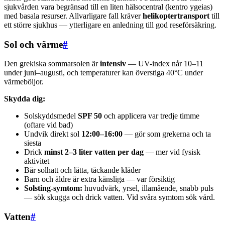
sjukvården vara begränsad till en liten hälsocentral (kentro ygeias)
med basala resurser. Allvarligare fall kräver
helikoptertransport
till
ett större sjukhus — ytterligare en anledning till god reseförsäkring.
Sol och värme
#
Den grekiska sommarsolen är
intensiv
— UV-index når 10–11
under juni–augusti, och temperaturer kan överstiga 40°C under
värmeböljor.
Skydda dig:
Solskyddsmedel
SPF 50
och applicera var tredje timme
(oftare vid bad)
Undvik direkt sol
12:00–16:00
— gör som grekerna och ta
siesta
Drick
minst 2–3 liter vatten per dag
— mer vid fysisk
aktivitet
Bär solhatt och lätta, täckande kläder
Barn och äldre är extra känsliga — var försiktig
Solsting-symtom:
huvudvärk, yrsel, illamående, snabb puls
— sök skugga och drick vatten. Vid svåra symtom sök vård.
Vatten
#