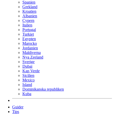
Spanien
Grekland
Kroatien
Albanien
Cypern
Italien
Portugal
Turkiet
Egypten
Marocko
Jordanien
Maldiverna
Nya Zeeland
Sverige
Dubai
Kap Verde
Sicilien
Mexico
Island
Dominikanska republiken
Kuba
Guider
Tips