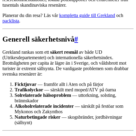
tusentals skandinaviska resenärer.
Planerar du din resa? Läs vår
kompletta guide till Grekland
och
packlista
.
Generell säkerhetsnivå
#
Grekland rankas som ett
säkert resmål
av både UD
(Utrikesdepartementet) och internationella säkerhetsindex.
Brottsligheten per capita är lägre än i Sverige, och våldsbrott mot
turister är extremt sällsynta. De vanligaste problemen som drabbar
svenska resenärer är:
Ficktjuvar
— framför allt i Aten och på färjor
Trafikolyckor
— särskilt med moped/ATV på öarna
Solrelaterade hälsoproblem
— uttorkning, solsting,
brännskador
Alkoholrelaterade incidenter
— särskilt på festöar som
Mykonos och Zakynthos
Naturbetingade risker
— skogsbränder, jordbävningar
(sällsynt)