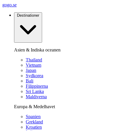
gogo.se
Destinationer
Asien & Indiska oceanen
Thailand
Vietnam
Japan
Sydkorea
Bali
Filippinerna
Sri Lanka
Maldiverna
Europa & Medelhavet
Spanien
Grekland
Kroatien