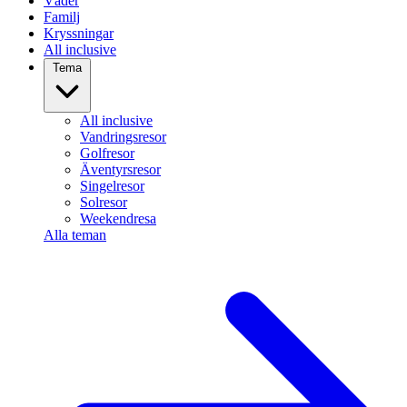
Väder
Familj
Kryssningar
All inclusive
Tema
All inclusive
Vandringsresor
Golfresor
Äventyrsresor
Singelresor
Solresor
Weekendresa
Alla teman