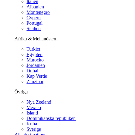
Italien
Albanien
Montenegro
Cypern
Portugal
Sicilien
Afrika & Mellanöstern
Turkiet
Egypten
Marocko
Jordanien
Dubai
Kap Verde
Zanzibar
Övriga
Nya Zeeland
Mexico
Island
Dominikanska republiken
Kuba
Sverige
Alla destinationer