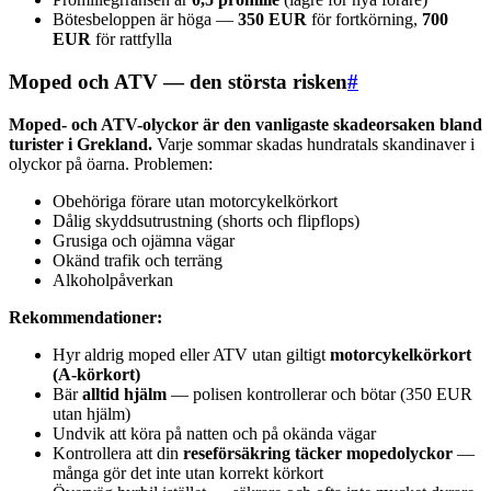
Bötesbeloppen är höga —
350 EUR
för fortkörning,
700
EUR
för rattfylla
Moped och ATV — den största risken
#
Moped- och ATV-olyckor är den vanligaste skadeorsaken bland
turister i Grekland.
Varje sommar skadas hundratals skandinaver i
olyckor på öarna. Problemen:
Obehöriga förare utan motorcykelkörkort
Dålig skyddsutrustning (shorts och flipflops)
Grusiga och ojämna vägar
Okänd trafik och terräng
Alkoholpåverkan
Rekommendationer:
Hyr aldrig moped eller ATV utan giltigt
motorcykelkörkort
(A-körkort)
Bär
alltid hjälm
— polisen kontrollerar och bötar (350 EUR
utan hjälm)
Undvik att köra på natten och på okända vägar
Kontrollera att din
reseförsäkring täcker mopedolyckor
—
många gör det inte utan korrekt körkort