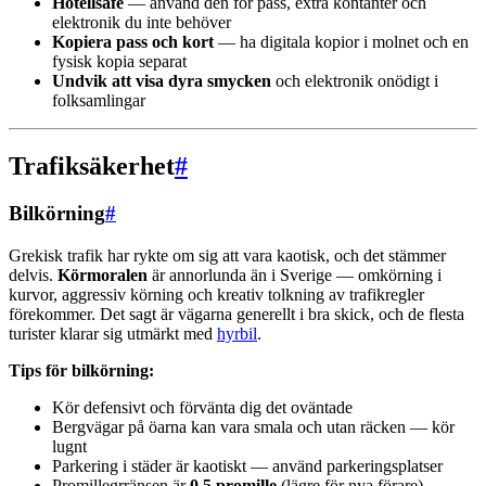
Hotellsafe
— använd den för pass, extra kontanter och
elektronik du inte behöver
Kopiera pass och kort
— ha digitala kopior i molnet och en
fysisk kopia separat
Undvik att visa dyra smycken
och elektronik onödigt i
folksamlingar
Trafiksäkerhet
#
Bilkörning
#
Grekisk trafik har rykte om sig att vara kaotisk, och det stämmer
delvis.
Körmoralen
är annorlunda än i Sverige — omkörning i
kurvor, aggressiv körning och kreativ tolkning av trafikregler
förekommer. Det sagt är vägarna generellt i bra skick, och de flesta
turister klarar sig utmärkt med
hyrbil
.
Tips för bilkörning:
Kör defensivt och förvänta dig det oväntade
Bergvägar på öarna kan vara smala och utan räcken — kör
lugnt
Parkering i städer är kaotiskt — använd parkeringsplatser
Promillegrränsen är
0,5 promille
(lägre för nya förare)