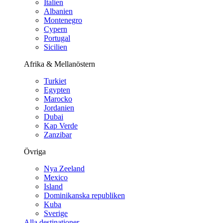
Italien
Albanien
Montenegro
Cypern
Portugal
Sicilien
Afrika & Mellanöstern
Turkiet
Egypten
Marocko
Jordanien
Dubai
Kap Verde
Zanzibar
Övriga
Nya Zeeland
Mexico
Island
Dominikanska republiken
Kuba
Sverige
Alla destinationer