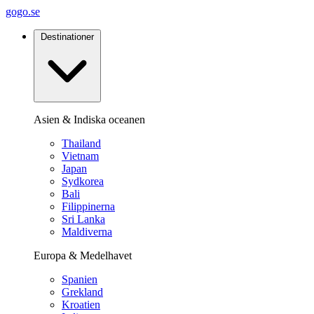
gogo.se
Destinationer
Asien & Indiska oceanen
Thailand
Vietnam
Japan
Sydkorea
Bali
Filippinerna
Sri Lanka
Maldiverna
Europa & Medelhavet
Spanien
Grekland
Kroatien