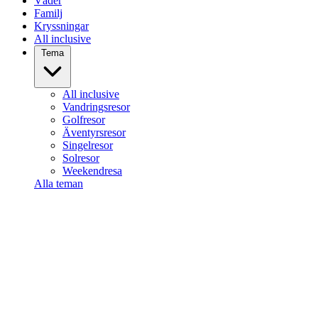
Väder
Familj
Kryssningar
All inclusive
Tema
All inclusive
Vandringsresor
Golfresor
Äventyrsresor
Singelresor
Solresor
Weekendresa
Alla teman