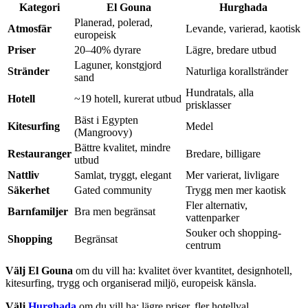
Kategori
El Gouna
Hurghada
Planerad, polerad,
Atmosfär
Levande, varierad, kaotisk
europeisk
Priser
20–40% dyrare
Lägre, bredare utbud
Laguner, konstgjord
Stränder
Naturliga korallstränder
sand
Hundratals, alla
Hotell
~19 hotell, kurerat utbud
prisklasser
Bäst i Egypten
Kitesurfing
Medel
(Mangroovy)
Bättre kvalitet, mindre
Restauranger
Bredare, billigare
utbud
Nattliv
Samlat, tryggt, elegant
Mer varierat, livligare
Säkerhet
Gated community
Trygg men mer kaotisk
Fler alternativ,
Barnfamiljer
Bra men begränsat
vattenparker
Souker och shopping-
Shopping
Begränsat
centrum
Välj El Gouna
om du vill ha: kvalitet över kvantitet, designhotell,
kitesurfing, trygg och organiserad miljö, europeisk känsla.
Välj
Hurghada
om du vill ha: lägre priser, fler hotellval,