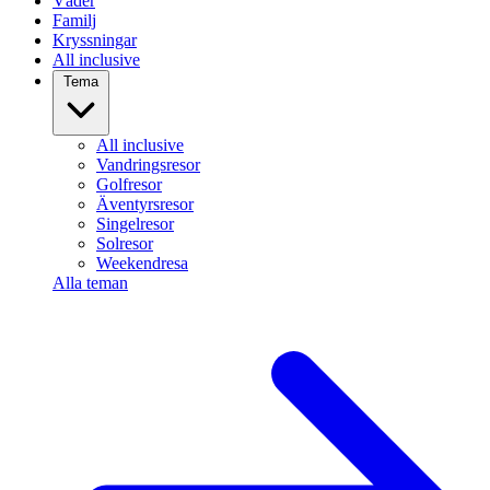
Väder
Familj
Kryssningar
All inclusive
Tema
All inclusive
Vandringsresor
Golfresor
Äventyrsresor
Singelresor
Solresor
Weekendresa
Alla teman