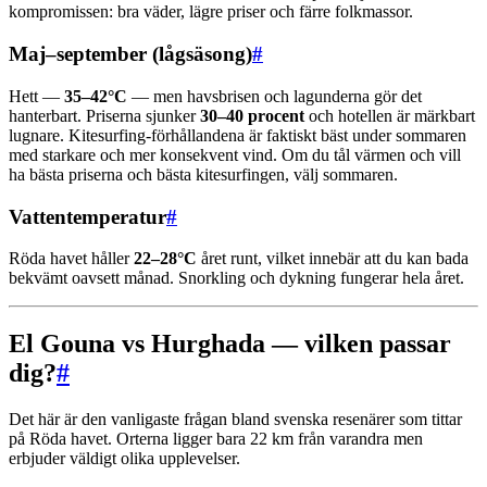
kompromissen: bra väder, lägre priser och färre folkmassor.
Maj–september (lågsäsong)
#
Hett —
35–42°C
— men havsbrisen och lagunderna gör det
hanterbart. Priserna sjunker
30–40 procent
och hotellen är märkbart
lugnare. Kitesurfing-förhållandena är faktiskt bäst under sommaren
med starkare och mer konsekvent vind. Om du tål värmen och vill
ha bästa priserna och bästa kitesurfingen, välj sommaren.
Vattentemperatur
#
Röda havet håller
22–28°C
året runt, vilket innebär att du kan bada
bekvämt oavsett månad. Snorkling och dykning fungerar hela året.
El Gouna vs Hurghada — vilken passar
dig?
#
Det här är den vanligaste frågan bland svenska resenärer som tittar
på Röda havet. Orterna ligger bara 22 km från varandra men
erbjuder väldigt olika upplevelser.