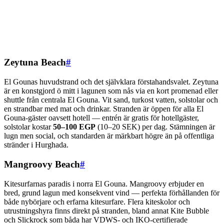
Zeytuna Beach
#
El Gounas huvudstrand och det självklara förstahandsvalet. Zeytuna
är en konstgjord ö mitt i lagunen som nås via en kort promenad eller
shuttle från centrala El Gouna. Vit sand, turkost vatten, solstolar och
en strandbar med mat och drinkar. Stranden är öppen för alla El
Gouna-gäster oavsett hotell — entrén är gratis för hotellgäster,
solstolar kostar
50–100 EGP
(10–20 SEK) per dag. Stämningen är
lugn men social, och standarden är märkbart högre än på offentliga
stränder i Hurghada.
Mangroovy Beach
#
Kitesurfarnas paradis i norra El Gouna. Mangroovy erbjuder en
bred, grund lagun med konsekvent vind — perfekta förhållanden för
både nybörjare och erfarna kitesurfare. Flera kiteskolor och
utrustningshyra finns direkt på stranden, bland annat Kite Bubble
och Slickrock som båda har VDWS- och IKO-certifierade