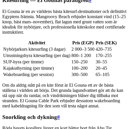
Kitesurfing — El Gounas paradgren
#
El Gouna är en av världens bästa kitesurf-destinationer och definitivt
Egyptens främsta. Mangroovy Beach erbjuder konstant vind (15–25
knop, bäst mars–november), flat lagun med grunt vatten som är
idealisk för nybörjare, och professionella kiteskolor med certifierade
instruktörer.
Aktivitet
Pris (EGP)
Pris (SEK)
Nybörjarkurs kitesurfing (3 dagar)
2 000–3 500
420–735
Utrustningshyra kitesurfing (per dag)
800–1 200
170–255
SUP-hyra (per timme)
150–250
30–55
Kajakuthyrning (per timme)
100–200
20–45
Wakeboarding (per session)
300–500
65–105
Om du aldrig stått på en kite förut är El Gouna ett av de bästa
ställena i världen att börja. Det grunda lagundvattnet gör att du kan
stå upp när du ramlar, och vindriktningen blåser dig tillbaka mot
stranden. El Gouna Cable Park erbjuder dessutom wakeboarding
med kabeldragning för den som vill testa något annat.
Snorkling och dykning
#
Röda havets korallrev ligger en kort båttur bort från Abu Tig