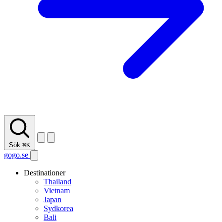
Sök
⌘K
gogo.se
Destinationer
Thailand
Vietnam
Japan
Sydkorea
Bali