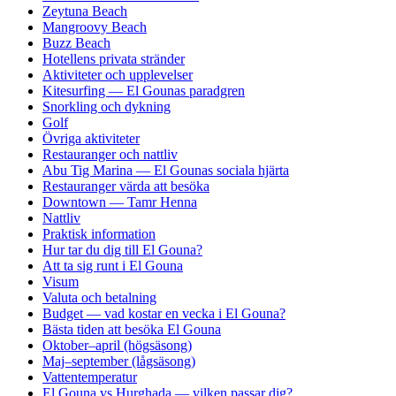
Zeytuna Beach
Mangroovy Beach
Buzz Beach
Hotellens privata stränder
Aktiviteter och upplevelser
Kitesurfing — El Gounas paradgren
Snorkling och dykning
Golf
Övriga aktiviteter
Restauranger och nattliv
Abu Tig Marina — El Gounas sociala hjärta
Restauranger värda att besöka
Downtown — Tamr Henna
Nattliv
Praktisk information
Hur tar du dig till El Gouna?
Att ta sig runt i El Gouna
Visum
Valuta och betalning
Budget — vad kostar en vecka i El Gouna?
Bästa tiden att besöka El Gouna
Oktober–april (högsäsong)
Maj–september (lågsäsong)
Vattentemperatur
El Gouna vs Hurghada — vilken passar dig?