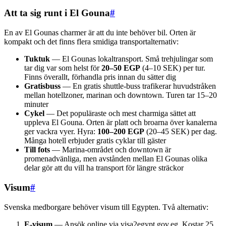
Att ta sig runt i El Gouna
#
En av El Gounas charmer är att du inte behöver bil. Orten är
kompakt och det finns flera smidiga transportalternativ:
Tuktuk
— El Gounas lokaltransport. Små trehjulingar som
tar dig var som helst för
20–50 EGP
(4–10 SEK) per tur.
Finns överallt, förhandla pris innan du sätter dig
Gratisbuss
— En gratis shuttle-buss trafikerar huvudstråken
mellan hotellzoner, marinan och downtown. Turen tar 15–20
minuter
Cykel
— Det populäraste och mest charmiga sättet att
uppleva El Gouna. Orten är platt och broarna över kanalerna
ger vackra vyer. Hyra:
100–200 EGP
(20–45 SEK) per dag.
Många hotell erbjuder gratis cyklar till gäster
Till fots
— Marina-området och downtown är
promenadvänliga, men avstånden mellan El Gounas olika
delar gör att du vill ha transport för längre sträckor
Visum
#
Svenska medborgare behöver visum till Egypten. Två alternativ:
E-visum
— Ansök online via visa2egypt.gov.eg. Kostar 25