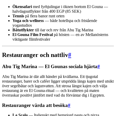
Ökensafari
med fyrhjulingar i öknen bortom El Gouna —
halvdagsutflykter från 400 EGP (85 SEK)
Tennis
på flera banor runt orten
Yoga och wellness
— både hotellspa och fristående
yogastudios
Båtutflykter
till öar och rev från Abu Tig Marina
El Gouna Film Festival
på hösten — en av Mellanösterns
viktigaste filmfestivaler
Restauranger och nattliv
#
Abu Tig Marina — El Gounas sociala hjärta
#
Abu Tig Marina är där allt händer på kvällarna. Ett tjugotal
restauranger, barer och caféer ligger utspridda längs kajen med utsikt
över segelbåtar och lagunvatten. Att strosa längst kajen och välja
restaurang är en El Gouna-ritual — och kvaliteten på maten
överraskar positivt jämfört med vad du förväntar dig i Egypten.
Restauranger värda att besöka
#
La Scala
— Italienskt med hemgjord pasta och pizza.