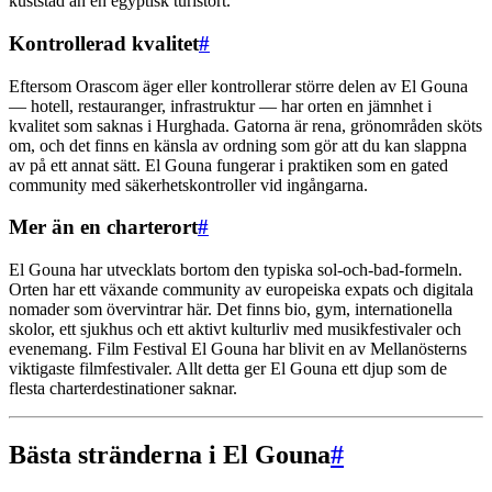
kuststad än en egyptisk turistort.
Kontrollerad kvalitet
#
Eftersom Orascom äger eller kontrollerar större delen av El Gouna
— hotell, restauranger, infrastruktur — har orten en jämnhet i
kvalitet som saknas i Hurghada. Gatorna är rena, grönområden sköts
om, och det finns en känsla av ordning som gör att du kan slappna
av på ett annat sätt. El Gouna fungerar i praktiken som en gated
community med säkerhetskontroller vid ingångarna.
Mer än en charterort
#
El Gouna har utvecklats bortom den typiska sol-och-bad-formeln.
Orten har ett växande community av europeiska expats och digitala
nomader som övervintrar här. Det finns bio, gym, internationella
skolor, ett sjukhus och ett aktivt kulturliv med musikfestivaler och
evenemang. Film Festival El Gouna har blivit en av Mellanösterns
viktigaste filmfestivaler. Allt detta ger El Gouna ett djup som de
flesta charterdestinationer saknar.
Bästa stränderna i El Gouna
#