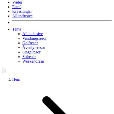
Väder
Familj
Kryssningar
All inclusive
Tema
All inclusive
Vandringsresor
Golfresor
Äventyrsresor
Singelresor
Solresor
Weekendresa
Hem