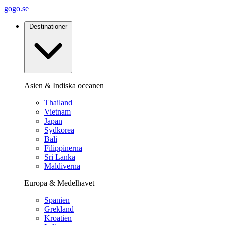
gogo.se
Destinationer
Asien & Indiska oceanen
Thailand
Vietnam
Japan
Sydkorea
Bali
Filippinerna
Sri Lanka
Maldiverna
Europa & Medelhavet
Spanien
Grekland
Kroatien