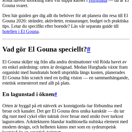
Röda havets snorkling men vill slippa kaoset i
Hurghada
— då är El
Gouna svaret.
Den här guiden ger dig allt du behöver för att planera din resa till El
Gouna 2026: stränder, aktiviteter, restauranger, budget och praktiska
tips. Letar du specifikt efter boende? Läs vår separata guide till
hotellen i El Gouna
.
Vad gör El Gouna speciellt?
#
El Gouna skiljer sig från alla andra destinationer vid Röda havet av
en enkel anledning: orten är designad. Medan Hurghada växte fram
organiskt med hundratals hotell utspridda längs kusten, planerades
El Gouna från scratch med en tydlig vision — en sammanhängande,
estetisk semesterort med allt på plats.
En lagunstad i öknen
#
Orten är byggd på ett nätverk av konstgjorda öar förbundna med
broar och kanaler. Det ger El Gouna dess unika karaktär — du tar
dig runt med cykel eller tuktuk över broar med utsikt över turkost
lagunvatten. Arkitekturen blandar traditionella nubiska element med
modern design, och helheten känns mer som en sydeuropeisk