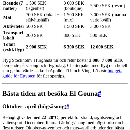
Boende (7
1 500 SEK
3 000 SEK
5 500 SEK (resort)
nätter)
(lägenhet)
(boutique)
700 SEK (lokalt +
1 500 SEK
3 000 SEK (marina
Mat
självhushåll)
(mix)
varje kväll)
Aktiviteter
500 SEK
1 500 SEK
3 000 SEK
Transport
200 SEK
300 SEK
500 SEK
lokalt
Totalt
2 900 SEK
6 300 SEK
12 000 SEK
(exkl. flyg)
Flyg Stockholm–Hurghada tur och retur kostar
3 000–7 000 SEK
beroende på säsong och flygbolag. Charterpaket med flyg och hotell
kan ge bra värde — kolla Apollo, TUI och Ving. Läs vår
budget-
guide för Egypten
för fler spartips.
Bästa tiden att besöka El Gouna
#
Oktober–april (högsäsong)
#
Behagligt väder med
22–28°C
, perfekt för strand, sightseeing och
vattensport. December–februari är högsäsong med högst priser och
flest turister. Oktober–november och mars–april erbjuder den bästa