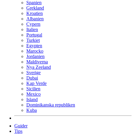
Spanien
Grekland
Kroatien
Albanien
Cypern
Italien
Portugal
Turkiet
Egypten
Marocko
Jordanien
Maldiverna
Nya Zeeland
Sverige
Dubai
Kap Verde
Sicilien
Mexico
Island
Dominikanska republiken
Kuba
Guider
Tips