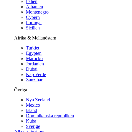
Italien
Albanien
Montenegro
Cypern
Portugal
Sicilien
Afrika & Mellanöstern
Turkiet
Egypten
Marocko
Jordanien
Dubai
Kap Verde
Zanzibar
Övriga
Nya Zeeland
Mexico
Island
Dominikanska republiken
Kuba
Sverige
Alla destinationer