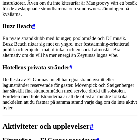
instruktörer. Även om du inte kitesurfar är Mangroovy värt ett besök
för de avslappnade strandbarerna och sundowner-stämningen på
kvällarna.
Buzz Beach
#
En nyare strandklubb med lounger, poolområde och DJ-musik.
Buzz Beach riktar sig mot en yngre, mer feststämning-orienterad
publik och erbjuder mat, drinkar och en social atmosfär. Bra
alternativ om du vill ha mer energi än Zeytunas lugna vibe.
Hotellens privata stränder
#
De flesta av El Gounas hotell har egna strandavsnitt eller
lagunstränder reserverade för gäster. Mövenpick och Steigenberger
har särskilt fina strandområden med service direkt till solstolen.
Fördelen med hotellstränderna är att de oftast är mindre folkrika —
nackdelen att du fastnar på samma strand varje dag om du inte aktivt
byter.
Aktiviteter och upplevelser
#