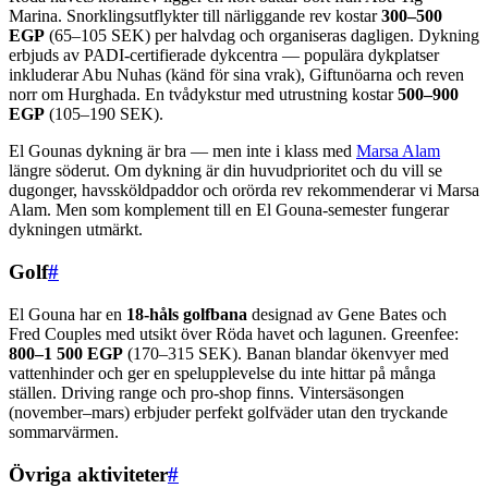
Marina. Snorklingsutflykter till närliggande rev kostar
300–500
EGP
(65–105 SEK) per halvdag och organiseras dagligen. Dykning
erbjuds av PADI-certifierade dykcentra — populära dykplatser
inkluderar Abu Nuhas (känd för sina vrak), Giftunöarna och reven
norr om Hurghada. En tvådykstur med utrustning kostar
500–900
EGP
(105–190 SEK).
El Gounas dykning är bra — men inte i klass med
Marsa Alam
längre söderut. Om dykning är din huvudprioritet och du vill se
dugonger, havssköldpaddor och orörda rev rekommenderar vi Marsa
Alam. Men som komplement till en El Gouna-semester fungerar
dykningen utmärkt.
Golf
#
El Gouna har en
18-håls golfbana
designad av Gene Bates och
Fred Couples med utsikt över Röda havet och lagunen. Greenfee:
800–1 500 EGP
(170–315 SEK). Banan blandar ökenvyer med
vattenhinder och ger en spelupplevelse du inte hittar på många
ställen. Driving range och pro-shop finns. Vintersäsongen
(november–mars) erbjuder perfekt golfväder utan den tryckande
sommarvärmen.
Övriga aktiviteter
#