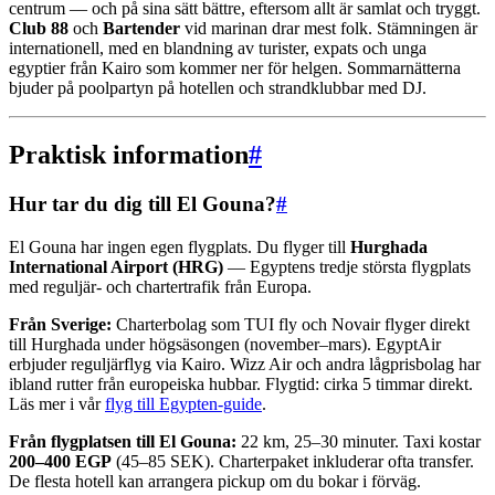
centrum — och på sina sätt bättre, eftersom allt är samlat och tryggt.
Club 88
och
Bartender
vid marinan drar mest folk. Stämningen är
internationell, med en blandning av turister, expats och unga
egyptier från Kairo som kommer ner för helgen. Sommarnätterna
bjuder på poolpartyn på hotellen och strandklubbar med DJ.
Praktisk information
#
Hur tar du dig till El Gouna?
#
El Gouna har ingen egen flygplats. Du flyger till
Hurghada
International Airport (HRG)
— Egyptens tredje största flygplats
med reguljär- och chartertrafik från Europa.
Från Sverige:
Charterbolag som TUI fly och Novair flyger direkt
till Hurghada under högsäsongen (november–mars). EgyptAir
erbjuder reguljärflyg via Kairo. Wizz Air och andra lågprisbolag har
ibland rutter från europeiska hubbar. Flygtid: cirka 5 timmar direkt.
Läs mer i vår
flyg till Egypten-guide
.
Från flygplatsen till El Gouna:
22 km, 25–30 minuter. Taxi kostar
200–400 EGP
(45–85 SEK). Charterpaket inkluderar ofta transfer.
De flesta hotell kan arrangera pickup om du bokar i förväg.