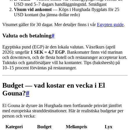
USD med 5–7 dagars handläggningstid. Smidigast
Visum vid ankomst
— Köps i Hurghada flygplats för 25
USD kontant (ha jämna dollar redo)
Visumet gäller för 30 dagar. Mer detaljer finns i vår
Egypten guide
.
Valuta och betalning
#
Egyptiska pund (EGP) är den lokala valutan. Växelkurs (april
2026): ungefär
1 SEK = 4,7 EGP
. Bankomater finns vid marinan
och downtown, och de flesta hotell och restauranger accepterar kort.
Tuktuks och gatuförsäljare vill ha kontanter. Tips (baksheesh) på
10–15 procent förväntas på restauranger.
Budget — vad kostar en vecka i El
Gouna?
#
El Gouna är dyrare än Hurghada men fortfarande prisvärt jämfört
med europeiska stranddestinationer. Här är realistiska budgetar per
person och vecka:
Kategori
Budget
Mellanpris
Lyx