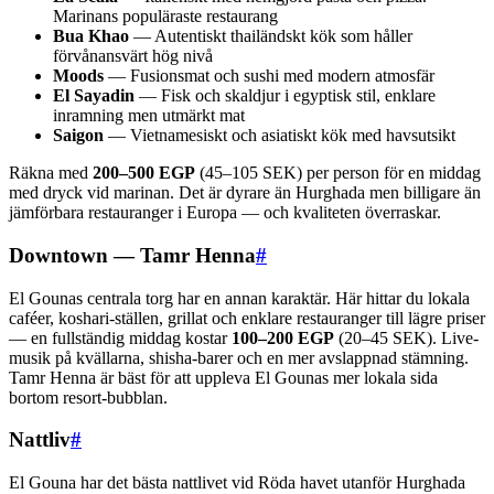
Marinans populäraste restaurang
Bua Khao
— Autentiskt thailändskt kök som håller
förvånansvärt hög nivå
Moods
— Fusionsmat och sushi med modern atmosfär
El Sayadin
— Fisk och skaldjur i egyptisk stil, enklare
inramning men utmärkt mat
Saigon
— Vietnamesiskt och asiatiskt kök med havsutsikt
Räkna med
200–500 EGP
(45–105 SEK) per person för en middag
med dryck vid marinan. Det är dyrare än Hurghada men billigare än
jämförbara restauranger i Europa — och kvaliteten överraskar.
Downtown — Tamr Henna
#
El Gounas centrala torg har en annan karaktär. Här hittar du lokala
caféer, koshari-ställen, grillat och enklare restauranger till lägre priser
— en fullständig middag kostar
100–200 EGP
(20–45 SEK). Live-
musik på kvällarna, shisha-barer och en mer avslappnad stämning.
Tamr Henna är bäst för att uppleva El Gounas mer lokala sida
bortom resort-bubblan.
Nattliv
#
El Gouna har det bästa nattlivet vid Röda havet utanför Hurghada