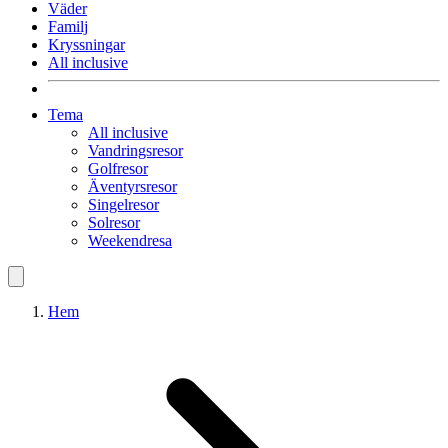
Väder
Familj
Kryssningar
All inclusive
Tema
All inclusive
Vandringsresor
Golfresor
Äventyrsresor
Singelresor
Solresor
Weekendresa
Hem