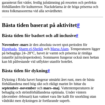
garanterat fint väder, festlig julstämning på resorten och perfekta
förhållanden för kulturresor. Nackdelarna är de höga priserna och
stora folkmassorerna vid alla sevärdheter.
Bästa tiden baserat på aktivitet
#
Bästa tiden för badort och all inclusive
#
November–mars
är den absoluta sweet spot-perioden för
Hurghada
,
Sharm el-Sheikh
och
Marsa Alam
. Temperaturen ligger
på behagliga 24–28°C, havet är varmt och priserna är rimliga
(utanför jul/nyårsperioden). Sommaren fungerar också men hettan
kan bli påfrestande vid utflykter utanför hotellet.
Bästa tiden för dykning
#
Dykning i Röda havet fungerar utmärkt året runt, men de bästa
förhållandena med hög sikt och rikligt marint liv hittar du
september–november
och
mars–maj
. Vattentemperaturen är
behaglig och strömförhållandena optimala. Under vintern
(december–februari) kan vattnet vara lite kallt för snorkling utan
våtdräkt men dykningen är fortfarande superb.