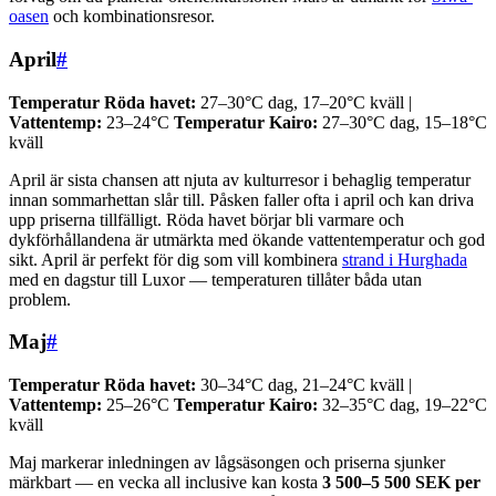
oasen
och kombinationsresor.
April
#
Temperatur Röda havet:
27–30°C dag, 17–20°C kväll |
Vattentemp:
23–24°C
Temperatur Kairo:
27–30°C dag, 15–18°C
kväll
April är sista chansen att njuta av kulturresor i behaglig temperatur
innan sommarhettan slår till. Påsken faller ofta i april och kan driva
upp priserna tillfälligt. Röda havet börjar bli varmare och
dykförhållandena är utmärkta med ökande vattentemperatur och god
sikt. April är perfekt för dig som vill kombinera
strand i Hurghada
med en dagstur till Luxor — temperaturen tillåter båda utan
problem.
Maj
#
Temperatur Röda havet:
30–34°C dag, 21–24°C kväll |
Vattentemp:
25–26°C
Temperatur Kairo:
32–35°C dag, 19–22°C
kväll
Maj markerar inledningen av lågsäsongen och priserna sjunker
märkbart — en vecka all inclusive kan kosta
3 500–5 500 SEK per