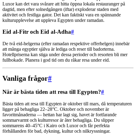
Luxor kan det vara svårare att hitta öppna lokala restauranger på
dagtid, men efter solnedgången (iftar) exploderar staden med
aktivitet och festliga gator. Det kan faktiskt vara en spännande
kulturupplevelse att uppleva Egypten under ramadan.
Eid al-Fitr och Eid al-Adha
#
De två eid-helgerna (efter ramadan respektive offerhelgen) innebär
att många egyptier själva är lediga och reser till badorterna.
Hotellpriserna kan stiga under dessa perioder och resorten bli mer
fullbokade. Planera i god tid om du råkar resa under eid.
Vanliga frågor
#
När är bästa tiden att resa till Egypten?
#
Bästa tiden att resa till Egypten är oktober till mars, då temperaturen
ligger på behagliga 22–28°C. Oktober och november är
favoritmånaderna — hettan har lagt sig, havet är fortfarande
sommarvarmt och kulturresor är åter behagliga. Du slipper
sommarens 40–45°C i Kairo och Luxor och får perfekta
förhållanden för bad, dykning, kultur och nilkryssningar.