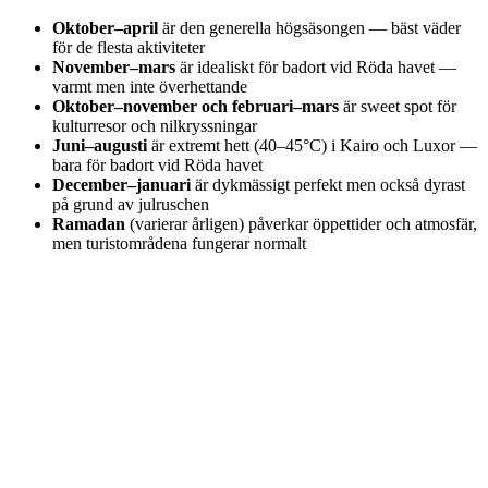
Oktober–april
är den generella högsäsongen — bäst väder
för de flesta aktiviteter
November–mars
är idealiskt för badort vid Röda havet —
varmt men inte överhettande
Oktober–november och februari–mars
är sweet spot för
kulturresor och nilkryssningar
Juni–augusti
är extremt hett (40–45°C) i Kairo och Luxor —
bara för badort vid Röda havet
December–januari
är dykmässigt perfekt men också dyrast
på grund av julruschen
Ramadan
(varierar årligen) påverkar öppettider och atmosfär,
men turistområdena fungerar normalt