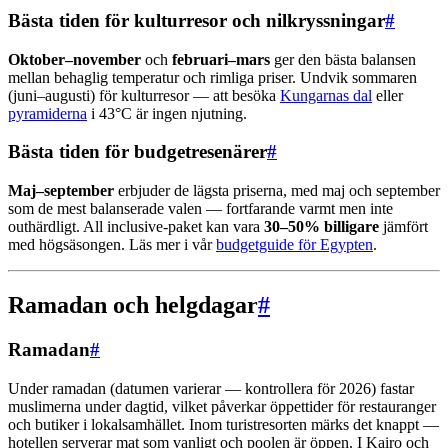
Bästa tiden för kulturresor och nilkryssningar
#
Oktober–november
och
februari–mars
ger den bästa balansen
mellan behaglig temperatur och rimliga priser. Undvik sommaren
(juni–augusti) för kulturresor — att besöka
Kungarnas dal
eller
pyramiderna
i 43°C är ingen njutning.
Bästa tiden för budgetresenärer
#
Maj–september
erbjuder de lägsta priserna, med maj och september
som de mest balanserade valen — fortfarande varmt men inte
outhärdligt. All inclusive-paket kan vara
30–50% billigare
jämfört
med högsäsongen. Läs mer i vår
budgetguide för Egypten
.
Ramadan och helgdagar
#
Ramadan
#
Under ramadan (datumen varierar — kontrollera för 2026) fastar
muslimerna under dagtid, vilket påverkar öppettider för restauranger
och butiker i lokalsamhället. Inom turistresorten märks det knappt —
hotellen serverar mat som vanligt och poolen är öppen. I Kairo och