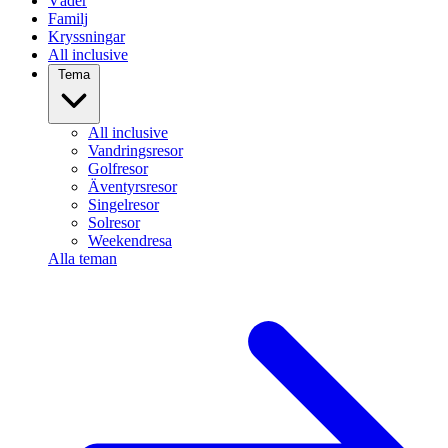
Väder
Familj
Kryssningar
All inclusive
Tema
All inclusive
Vandringsresor
Golfresor
Äventyrsresor
Singelresor
Solresor
Weekendresa
Alla teman