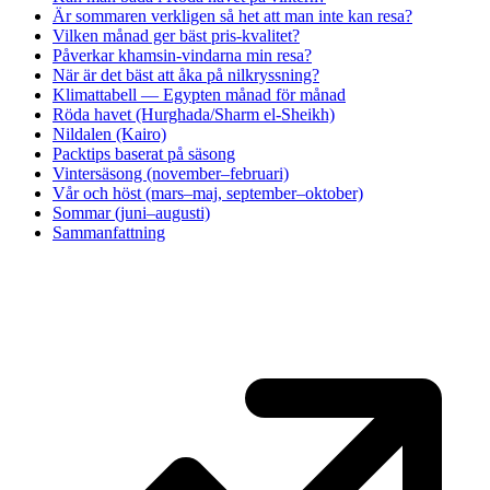
Är sommaren verkligen så het att man inte kan resa?
Vilken månad ger bäst pris-kvalitet?
Påverkar khamsin-vindarna min resa?
När är det bäst att åka på nilkryssning?
Klimattabell — Egypten månad för månad
Röda havet (Hurghada/Sharm el-Sheikh)
Nildalen (Kairo)
Packtips baserat på säsong
Vintersäsong (november–februari)
Vår och höst (mars–maj, september–oktober)
Sommar (juni–augusti)
Sammanfattning