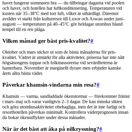
havet fungerar sommaren bra — du tillbringar dagarna vid poolen
och havet, och hotellen har luftkonditionering. Temperaturen vid
kusten når 35–38°C med torr luft, vilket är uthärdligt. Däremot
avråder vi starkt från kulturresor till Luxor och Aswan under juni–
augusti — temperaturer på 40–45°C gör heldagar utomhus bland
tempel till en ren plåga.
Vilken månad ger bäst pris-kvalitet?
#
Oktober och mars sticker ut som de bästa månaderna för pris-
kvalitet. Vädret är utmärkt för alla aktiviteter, priserna har inte nått
högsäsongens toppar och folkmassorerna vid sevärdheterna är
hanterbara. November är marginellt dyrare men erbjuder kanske
årets allra bästa väder.
Påverkar khamsin-vindarna min resa?
#
Khamsin — varma, sandladdade ökenstormar — förekommer främst
i mars–maj och varar vanligtvis 2–3 dagar. De kan minska sikten
och göra utomhusaktiviteter obehagliga, men det är inte farligt och
resorthotellen påverkas minimalt. Kontrollera väderprognosen innan
du bokar ökenutflykter under dessa månader.
När är det bäst att åka på nilkryssning?
#