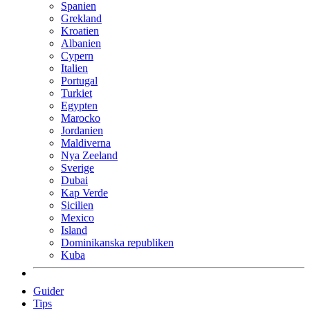
Spanien
Grekland
Kroatien
Albanien
Cypern
Italien
Portugal
Turkiet
Egypten
Marocko
Jordanien
Maldiverna
Nya Zeeland
Sverige
Dubai
Kap Verde
Sicilien
Mexico
Island
Dominikanska republiken
Kuba
Guider
Tips