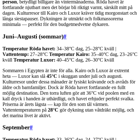
person
, betydligt billigare än vintermånaderna. Röda havet är
fortfarande njutbart men det börjar bli riktigt varmt, särskilt mitt på
dagen. Kulturresor till Kairo och Luxor kräver tidig morgonstart och
långa siestapauser. Dykningen är utmärkt och folkmassorerna
minimala — perfekt för den budgetmedvetne dykaren.
Juni–Augusti (sommar)
#
Temperatur Röda havet:
34–38°C dag, 25–28°C kväll |
Vattentemp:
27–28°C
Temperatur Kairo:
35–40°C dag, 23–26°C
kväll
Temperatur Luxor:
40–45°C dag, 26–30°C kväll
Sommaren i Egypten är inte för alla. Kairo och Luxor är extremt
heta — Luxor kan slå
45°C
i skuggan under juli och augusti.
Kulturresor under dessa månader är fysiskt krävande och avråds för
äldre och barnfamiljer. Dock är Röda havet fortfarande en fullt
möjlig destination. Den torra luften gör att 36°C vid poolen med en
kall dryck i handen är uthärdligt, och havet erbjuder perfekt svalka.
Priserna är årets lägsta — kap för den som tål värmen.
Vattentemperaturen på
28°C
gör dykning utan våtdräkt möjlig, och
det marina livet är aktivt.
September
#
Temperatur Röda havet:
33–36°C dag, 24–27°C kväll |