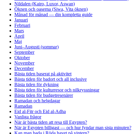
Nildalen (Kairo, Luxor, Aswan)
Öknen och oaserna (Siwa, Vita öknen)
Månad för månad — din kompletta guide
Januari
Februari
Mars
April
Maj
Juni–Augusti (sommar)
September
Oktober
November
December
Bästa tiden baserat på aktivitet
Bästa tiden för badort och all inclusive
Bästa tiden för dykning
Bästa tiden för kulturresor och nilkryssningar
Bästa tiden för budgetresenärer
Ramadan och helgdagar
Ramadan
Eid al-Fitr och Eid al-Adha
Vanliga frågor
När är bästa tiden att resa till Egypten?
När är Egypten billigast — och hur fyndar man sista minuten?
Kan man bada i Röda havet på vintern?