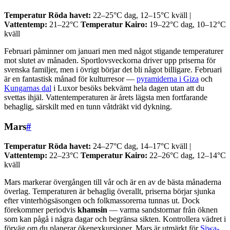
Temperatur Röda havet:
22–25°C dag, 12–15°C kväll |
Vattentemp:
21–22°C
Temperatur Kairo:
19–22°C dag, 10–12°C
kväll
Februari påminner om januari men med något stigande temperaturer
mot slutet av månaden. Sportlovsveckorna driver upp priserna för
svenska familjer, men i övrigt börjar det bli något billigare. Februari
är en fantastisk månad för kulturresor —
pyramiderna i Giza
och
Kungarnas dal
i Luxor besöks bekvämt hela dagen utan att du
svettas ihjäl. Vattentemperaturen är årets lägsta men fortfarande
behaglig, särskilt med en tunn våtdräkt vid dykning.
Mars
#
Temperatur Röda havet:
24–27°C dag, 14–17°C kväll |
Vattentemp:
22–23°C
Temperatur Kairo:
22–26°C dag, 12–14°C
kväll
Mars markerar övergången till vår och är en av de bästa månaderna
överlag. Temperaturen är behaglig överallt, priserna börjar sjunka
efter vinterhögsäsongen och folkmassorerna tunnas ut. Dock
förekommer periodvis
khamsin
— varma sandstormar från öknen
som kan pågå i några dagar och begränsa sikten. Kontrollera vädret i
förväg om du planerar ökenexkursioner. Mars är utmärkt för
Siwa-