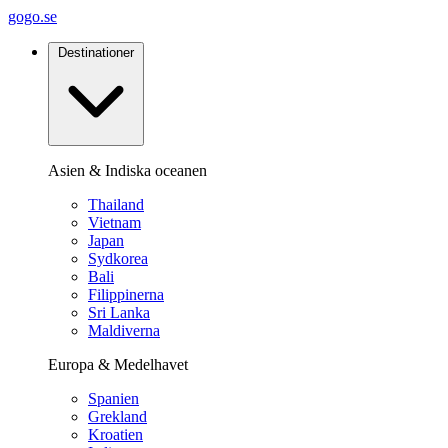
gogo.se
Destinationer
Asien & Indiska oceanen
Thailand
Vietnam
Japan
Sydkorea
Bali
Filippinerna
Sri Lanka
Maldiverna
Europa & Medelhavet
Spanien
Grekland
Kroatien