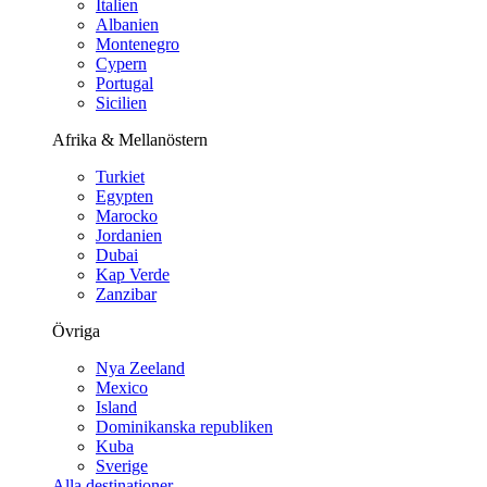
Italien
Albanien
Montenegro
Cypern
Portugal
Sicilien
Afrika & Mellanöstern
Turkiet
Egypten
Marocko
Jordanien
Dubai
Kap Verde
Zanzibar
Övriga
Nya Zeeland
Mexico
Island
Dominikanska republiken
Kuba
Sverige
Alla destinationer