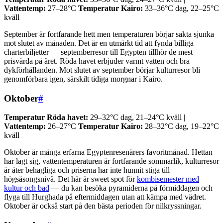
Vattentemp:
27–28°C
Temperatur Kairo:
33–36°C dag, 22–25°C
kväll
September är fortfarande hett men temperaturen börjar sakta sjunka
mot slutet av månaden. Det är en utmärkt tid att fynda billiga
charterbiljetter — septemberresor till Egypten tillhör de mest
prisvärda på året. Röda havet erbjuder varmt vatten och bra
dykförhållanden. Mot slutet av september börjar kulturresor bli
genomförbara igen, särskilt tidiga morgnar i Kairo.
Oktober
#
Temperatur Röda havet:
29–32°C dag, 21–24°C kväll |
Vattentemp:
26–27°C
Temperatur Kairo:
28–32°C dag, 19–22°C
kväll
Oktober är många erfarna Egyptenresenärers favoritmånad. Hettan
har lagt sig, vattentemperaturen är fortfarande sommarlik, kulturresor
är åter behagliga och priserna har inte hunnit stiga till
högsäsongsnivå. Det här är sweet spot för
kombisemester med
kultur och bad
— du kan besöka pyramiderna på förmiddagen och
flyga till Hurghada på eftermiddagen utan att kämpa med vädret.
Oktober är också start på den bästa perioden för nilkryssningar.