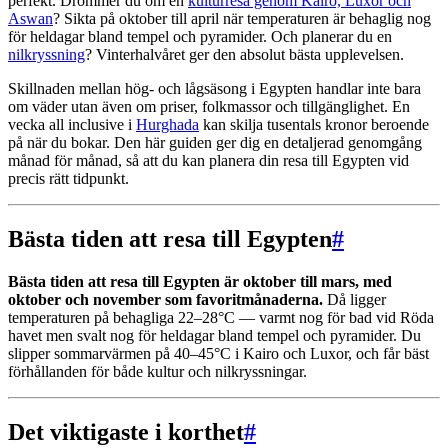
perfekt. Drömmer du om en
kulturresa genom Kairo, Luxor och
Aswan
? Sikta på oktober till april när temperaturen är behaglig nog
för heldagar bland tempel och pyramider. Och planerar du en
nilkryssning
? Vinterhalvåret ger den absolut bästa upplevelsen.
Skillnaden mellan hög- och lågsäsong i Egypten handlar inte bara
om väder utan även om priser, folkmassor och tillgänglighet. En
vecka all inclusive i
Hurghada
kan skilja tusentals kronor beroende
på när du bokar. Den här guiden ger dig en detaljerad genomgång
månad för månad, så att du kan planera din resa till Egypten vid
precis rätt tidpunkt.
Bästa tiden att resa till Egypten
#
Bästa tiden att resa till Egypten är oktober till mars, med
oktober och november som favoritmånaderna.
Då ligger
temperaturen på behagliga 22–28°C — varmt nog för bad vid Röda
havet men svalt nog för heldagar bland tempel och pyramider. Du
slipper sommarvärmen på 40–45°C i Kairo och Luxor, och får bäst
förhållanden för både kultur och nilkryssningar.
Det viktigaste i korthet
#