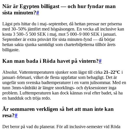
När är Egypten billigast — och hur fyndar man
sista minuten?
#
Lägst pris hittar du i maj–september, då hettan pressar ner priserna
med 30–50% jämfört med högsäsongen. En vecka all inclusive kan
kosta 3 500–5 500 SEK i maj, mot 5 000–9 000 SEK i januari.
September är extra prisvärt för sista minuten-fynd — då börjar
hettan sakta sjunka samtidigt som charterbiljetterna tillhör årets
billigaste.
Kan man bada i Röda havet på vintern?
#
Absolut. Vattentemperaturen sjunker som lägst till cirka
21–22°C
i
januari–februari, vilket de flesta uppfattar som behagligt. Det är
ungefär som svenska badtemperaturer i en varm julisommar. Med en
tunn 3mm-våtdräkt är längre snorklings- och dyksessioner inga
problem. Lufttemperaturen kan dock kännas sval efter badet, så ha
en handduk och tröja redo.
Är sommaren verkligen så het att man inte kan
resa?
#
Det beror på vad du planerar. För all inclusive-semester vid Röda