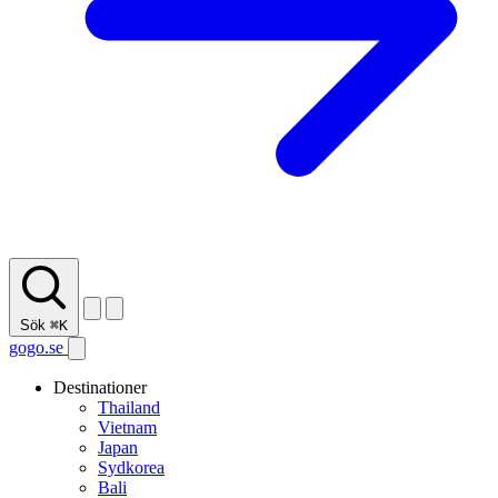
Sök
⌘K
gogo.se
Destinationer
Thailand
Vietnam
Japan
Sydkorea
Bali