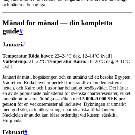
och nätterna behagliga.
Månad för månad — din kompletta
guide
#
Januari
#
Temperatur Röda havet:
22–24°C dag, 12–14°C kväll |
Vattentemp:
21–22°C
Temperatur Kairo:
18–20°C dag, 9–11°C
kväll
Januari är mitt i högsäsongen och en utmärkt tid att besöka Egypten.
Vädret vid Röda havet är perfekt för strandliv utan den extrema
hettan, och Kairo och Luxor har behagligt besöksväder. Det här är
en av de populäraste månaderna för svenska charterresenärer, vilket
innebär att priserna är höga — räkna med
5 000–9 000 SEK per
person
för en veckosemester all inclusive. Dykningen är utmärkt
med god sikt, och nilkryssningar har idealiska förhållanden.
Nackdelen är att det kan blåsa ordentligt vid kusten, särskilt i
Hurghada.
Februari
#