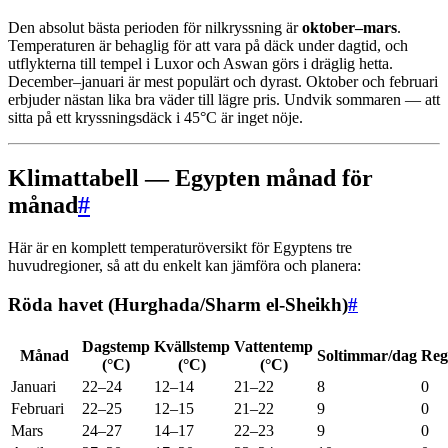
Den absolut bästa perioden för nilkryssning är
oktober–mars
.
Temperaturen är behaglig för att vara på däck under dagtid, och
utflykterna till tempel i Luxor och Aswan görs i dräglig hetta.
December–januari är mest populärt och dyrast. Oktober och februari
erbjuder nästan lika bra väder till lägre pris. Undvik sommaren — att
sitta på ett kryssningsdäck i 45°C är inget nöje.
Klimattabell — Egypten månad för
månad
#
Här är en komplett temperaturöversikt för Egyptens tre
huvudregioner, så att du enkelt kan jämföra och planera:
Röda havet (Hurghada/Sharm el-Sheikh)
#
Dagstemp
Kvällstemp
Vattentemp
Månad
Soltimmar/dag
Reg
(°C)
(°C)
(°C)
Januari
22–24
12–14
21–22
8
0
Februari
22–25
12–15
21–22
9
0
Mars
24–27
14–17
22–23
9
0