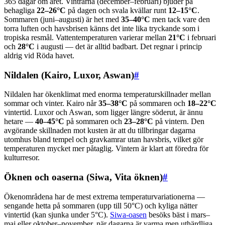
365 dagar om året. Vintrarna (december–februari) bjuder på
behagliga
22–26°C
på dagen och svala kvällar runt
12–15°C
.
Sommaren (juni–augusti) är het med
35–40°C
men tack vare den
torra luften och havsbrisen känns det inte lika tryckande som i
tropiska resmål. Vattentemperaturen varierar mellan
21°C
i februari
och
28°C
i augusti — det är alltid badbart. Det regnar i princip
aldrig vid Röda havet.
Nildalen (Kairo, Luxor, Aswan)
#
Nildalen har ökenklimat med enorma temperaturskillnader mellan
sommar och vinter. Kairo når
35–38°C
på sommaren och
18–22°C
vintertid. Luxor och Aswan, som ligger längre söderut, är ännu
hetare —
40–45°C
på sommaren och
23–28°C
på vintern. Den
avgörande skillnaden mot kusten är att du tillbringar dagarna
utomhus bland tempel och gravkamrar utan havsbris, vilket gör
temperaturen mycket mer påtaglig. Vintern är klart att föredra för
kulturresor.
Öknen och oaserna (Siwa, Vita öknen)
#
Ökenområdena har de mest extrema temperaturvariationerna —
sengande hetta på sommaren (upp till 50°C) och kyliga nätter
vintertid (kan sjunka under 5°C).
Siwa-oasen
besöks bäst i mars–
maj eller oktober–november, när dagarna är varma men uthärdliga