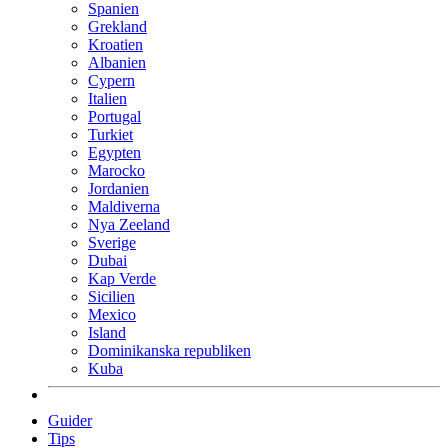
Spanien
Grekland
Kroatien
Albanien
Cypern
Italien
Portugal
Turkiet
Egypten
Marocko
Jordanien
Maldiverna
Nya Zeeland
Sverige
Dubai
Kap Verde
Sicilien
Mexico
Island
Dominikanska republiken
Kuba
Guider
Tips