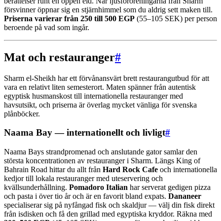
berättelser runt en öppen eld. När ljusföroreningarna från Sharm
försvinner öppnar sig en stjärnhimmel som du aldrig sett maken till.
Priserna varierar från 250 till 500 EGP
(55–105 SEK) per person
beroende på vad som ingår.
Mat och restauranger
#
Sharm el-Sheikh har ett förvånansvärt brett restaurangutbud för att
vara en relativt liten semesterort. Maten spänner från autentisk
egyptisk husmanskost till internationella restauranger med
havsutsikt, och priserna är överlag mycket vänliga för svenska
plånböcker.
Naama Bay — internationellt och livligt
#
Naama Bays strandpromenad och anslutande gator samlar den
största koncentrationen av restauranger i Sharm. Längs King of
Bahrain Road hittar du allt från
Hard Rock Cafe
och internationella
kedjor till lokala restauranger med uteservering och
kvällsunderhållning.
Pomadoro Italian
har serverat gedigen pizza
och pasta i över tio år och är en favorit bland expats.
Dananeer
specialiserar sig på nyfångad fisk och skaldjur — välj din fisk direkt
från isdisken och få den grillad med egyptiska kryddor. Räkna med