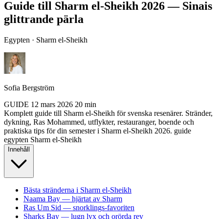
Guide till Sharm el-Sheikh 2026 — Sinais
glittrande pärla
Egypten · Sharm el-Sheikh
Sofia Bergström
GUIDE
12 mars 2026
20 min
Komplett guide till Sharm el-Sheikh för svenska resenärer. Stränder,
dykning, Ras Mohammed, utflykter, restauranger, boende och
praktiska tips för din semester i Sharm el-Sheikh 2026.
guide
egypten
Sharm el-Sheikh
Innehåll
Bästa stränderna i Sharm el-Sheikh
Naama Bay — hjärtat av Sharm
Ras Um Sid — snorklings-favoriten
Sharks Bay — lugn lyx och orörda rev