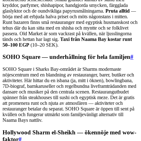
kryddor, parfymer, shishapipor, handgjorda smycken, färgglada
glaslyktor och de oundvikliga papyrusmålningarna.
Pruta alltid
—
börja med att erbjuda halva priset och möts någonstans i mitten.
Runt bazaren finns små restauranger med egyptisk husmanskost och
tehus där du kan sitta med en shisha och myntte och se folklivet
passera. Old Market är som vackrast på kvällen, när ljusslingorna
tänds och hettan har lagt sig.
Taxi från Naama Bay kostar runt
50–100 EGP
(10–20 SEK).
SOHO Square — underhållning för hela familjen
#
SOHO Square i Sharks Bay-området är Sharms modernaste
nöjescentrum med en blandning av restauranger, barer, butiker och
aktiviteter. Här hittar du en isbana (ja, mitt i öknen), bowlingbana,
7D-biograf, barnkaruseller och regelbundna liveframträdanden med
dansare och musiker på den centrala scenen. Restaurangutbudet
spänner från steakhouses till sushi och egyptisk meze. Det är gratis
att promenera runt och njuta av atmosfären — aktiviteter och
restauranger betalar du separat. SOHO Square är öppen till sent på
kvällen och fungerar utmärkt som familjevänligt alternativ till
Naama Bays nattliv.
Hollywood Sharm el-Sheikh — ökennöje med wow-
faktor
#