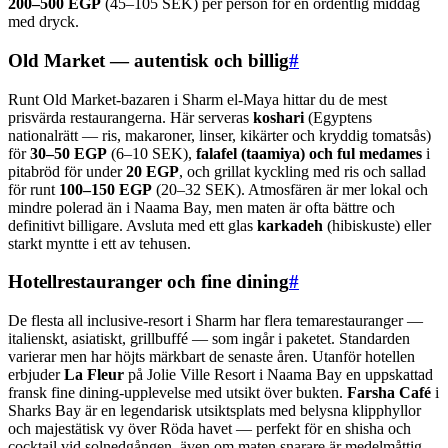
200–500 EGP
(45–105 SEK) per person för en ordentlig middag
med dryck.
Old Market — autentisk och billig
#
Runt Old Market-bazaren i Sharm el-Maya hittar du de mest
prisvärda restaurangerna. Här serveras
koshari
(Egyptens
nationalrätt — ris, makaroner, linser, kikärter och kryddig tomatsås)
för
30–50 EGP
(6–10 SEK),
falafel (taamiya) och ful medames
i
pitabröd för under
20 EGP
, och grillat kyckling med ris och sallad
för runt
100–150 EGP
(20–32 SEK). Atmosfären är mer lokal och
mindre polerad än i Naama Bay, men maten är ofta bättre och
definitivt billigare. Avsluta med ett glas
karkadeh
(hibiskuste) eller
starkt myntte i ett av tehusen.
Hotellrestauranger och fine dining
#
De flesta all inclusive-resort i Sharm har flera temarestauranger —
italienskt, asiatiskt, grillbuffé — som ingår i paketet. Standarden
varierar men har höjts märkbart de senaste åren. Utanför hotellen
erbjuder
La Fleur
på Jolie Ville Resort i Naama Bay en uppskattad
fransk fine dining-upplevelse med utsikt över bukten.
Farsha Café
i
Sharks Bay är en legendarisk utsiktsplats med belysna klipphyllor
och majestätisk vy över Röda havet — perfekt för en shisha och
cocktail vid solnedgången, även om maten snarare är medelmåttig.