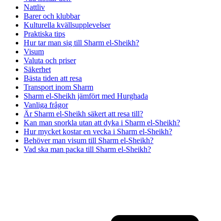
Nattliv
Barer och klubbar
Kulturella kvällsupplevelser
Praktiska tips
Hur tar man sig till Sharm el-Sheikh?
Visum
Valuta och priser
Säkerhet
Bästa tiden att resa
Transport inom Sharm
Sharm el-Sheikh jämfört med Hurghada
Vanliga frågor
Är Sharm el-Sheikh säkert att resa till?
Kan man snorkla utan att dyka i Sharm el-Sheikh?
Hur mycket kostar en vecka i Sharm el-Sheikh?
Behöver man visum till Sharm el-Sheikh?
Vad ska man packa till Sharm el-Sheikh?