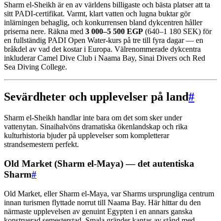
Sharm el-Sheikh är en av världens billigaste och bästa platser att ta
sitt PADI-certifikat. Varmt, klart vatten och lugna buktar gör
inlärningen behaglig, och konkurrensen bland dykcentren håller
priserna nere. Räkna med
3 000–5 500 EGP
(640–1 180 SEK) för
en fullständig PADI Open Water-kurs på tre till fyra dagar — en
bråkdel av vad det kostar i Europa. Välrenommerade dykcentra
inkluderar Camel Dive Club i Naama Bay, Sinai Divers och Red
Sea Diving College.
Sevärdheter och upplevelser på land
#
Sharm el-Sheikh handlar inte bara om det som sker under
vattenytan. Sinaihalvöns dramatiska ökenlandskap och rika
kulturhistoria bjuder på upplevelser som kompletterar
strandsemestern perfekt.
Old Market (Sharm el-Maya) — det autentiska
Sharm
#
Old Market, eller Sharm el-Maya, var Sharms ursprungliga centrum
innan turismen flyttade norrut till Naama Bay. Här hittar du den
närmaste upplevelsen av genuint Egypten i en annars ganska
konstruerad semesterstad. Smala gränder kantas av stånd med