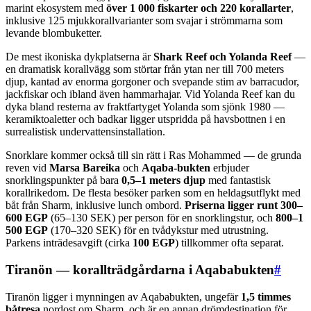
marint ekosystem med
över 1 000 fiskarter och 220 korallarter
,
inklusive 125 mjukkorallvarianter som svajar i strömmarna som
levande blombuketter.
De mest ikoniska dykplatserna är
Shark Reef och Yolanda Reef
—
en dramatisk korallvägg som störtar från ytan ner till 700 meters
djup, kantad av enorma gorgoner och svepande stim av barracudor,
jackfiskar och ibland även hammarhajar. Vid Yolanda Reef kan du
dyka bland resterna av fraktfartyget Yolanda som sjönk 1980 —
keramiktoaletter och badkar ligger utspridda på havsbottnen i en
surrealistisk undervattensinstallation.
Snorklare kommer också till sin rätt i Ras Mohammed — de grunda
reven vid
Marsa Bareika
och
Aqaba-bukten
erbjuder
snorklingspunkter på bara
0,5–1 meters djup
med fantastisk
korallrikedom. De flesta besöker parken som en heldagsutflykt med
båt från Sharm, inklusive lunch ombord.
Priserna ligger runt 300–
600 EGP
(65–130 SEK) per person för en snorklingstur, och
800–1
500 EGP
(170–320 SEK) för en tvådykstur med utrustning.
Parkens inträdesavgift (cirka
100 EGP
) tillkommer ofta separat.
Tiranön — korallträdgårdarna i Aqababukten
#
Tiranön ligger i mynningen av Aqababukten, ungefär
1,5 timmes
båtresa
nordost om Sharm, och är en annan drömdestination för