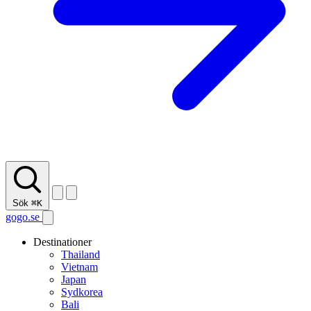
Sök
⌘K
gogo.se
Destinationer
Thailand
Vietnam
Japan
Sydkorea
Bali