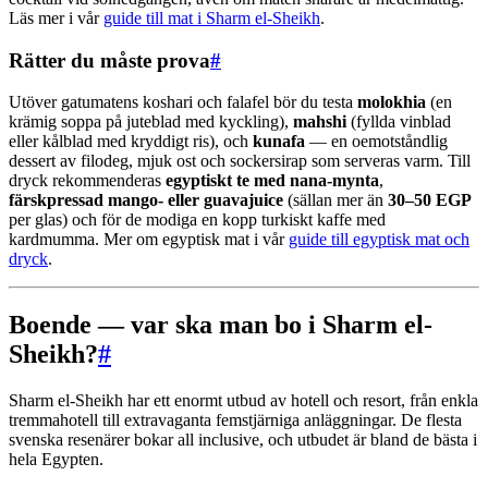
Läs mer i vår
guide till mat i Sharm el-Sheikh
.
Rätter du måste prova
#
Utöver gatumatens koshari och falafel bör du testa
molokhia
(en
krämig soppa på juteblad med kyckling),
mahshi
(fyllda vinblad
eller kålblad med kryddigt ris), och
kunafa
— en oemotståndlig
dessert av filodeg, mjuk ost och sockersirap som serveras varm. Till
dryck rekommenderas
egyptiskt te med nana-mynta
,
färskpressad mango- eller guavajuice
(sällan mer än
30–50 EGP
per glas) och för de modiga en kopp turkiskt kaffe med
kardmumma. Mer om egyptisk mat i vår
guide till egyptisk mat och
dryck
.
Boende — var ska man bo i Sharm el-
Sheikh?
#
Sharm el-Sheikh har ett enormt utbud av hotell och resort, från enkla
tremmahotell till extravaganta femstjärniga anläggningar. De flesta
svenska resenärer bokar all inclusive, och utbudet är bland de bästa i
hela Egypten.