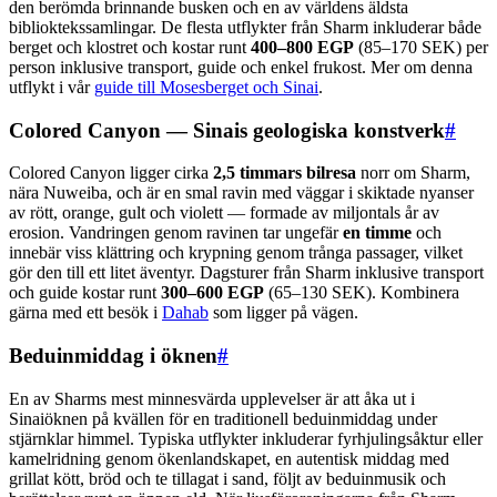
den berömda brinnande busken och en av världens äldsta
biblioktekssamlingar. De flesta utflykter från Sharm inkluderar både
berget och klostret och kostar runt
400–800 EGP
(85–170 SEK) per
person inklusive transport, guide och enkel frukost. Mer om denna
utflykt i vår
guide till Mosesberget och Sinai
.
Colored Canyon — Sinais geologiska konstverk
#
Colored Canyon ligger cirka
2,5 timmars bilresa
norr om Sharm,
nära Nuweiba, och är en smal ravin med väggar i skiktade nyanser
av rött, orange, gult och violett — formade av miljontals år av
erosion. Vandringen genom ravinen tar ungefär
en timme
och
innebär viss klättring och krypning genom trånga passager, vilket
gör den till ett litet äventyr. Dagsturer från Sharm inklusive transport
och guide kostar runt
300–600 EGP
(65–130 SEK). Kombinera
gärna med ett besök i
Dahab
som ligger på vägen.
Beduinmiddag i öknen
#
En av Sharms mest minnesvärda upplevelser är att åka ut i
Sinaiöknen på kvällen för en traditionell beduinmiddag under
stjärnklar himmel. Typiska utflykter inkluderar fyrhjulingsåktur eller
kamelridning genom ökenlandskapet, en autentisk middag med
grillat kött, bröd och te tillagat i sand, följt av beduinmusik och