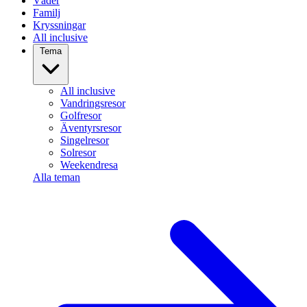
Väder
Familj
Kryssningar
All inclusive
Tema
All inclusive
Vandringsresor
Golfresor
Äventyrsresor
Singelresor
Solresor
Weekendresa
Alla teman