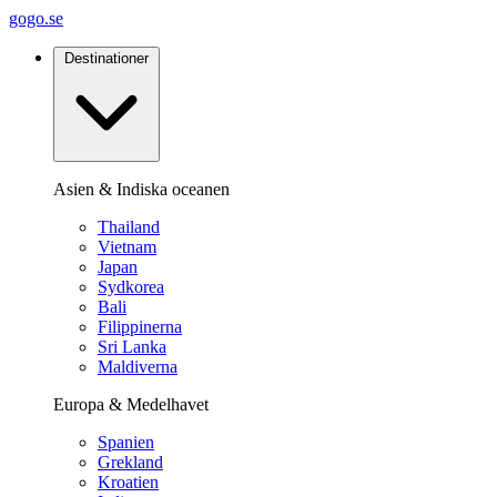
gogo.se
Destinationer
Asien & Indiska oceanen
Thailand
Vietnam
Japan
Sydkorea
Bali
Filippinerna
Sri Lanka
Maldiverna
Europa & Medelhavet
Spanien
Grekland
Kroatien