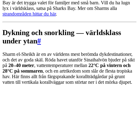
Bay är det trygga valet för familjer med små barn. Vill du ha lugn
lyx i världsklass, satsa på Sharks Bay. Mer om Sharms alla
strandområden hittar du här
.
Dykning och snorkling — världsklass
under ytan
#
Sharm el-Sheikh är en av världens mest berömda dykdestinationer,
och det av goda skäl. Röda havet utanför Sinaihalvön bjuder på sikt
på
20–40 meter
, vattentemperaturer mellan
22°C på vintern och
28°C på sommaren
, och en artrikedom som slår de flesta tropiska
hav. Här finns allt från färgsprakande korallträdgårdar på grunt
vatten till vertikala korallväggar som störtar ner i det mörka djupet.