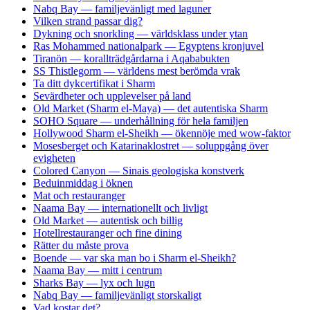
Nabq Bay — familjevänligt med laguner
Vilken strand passar dig?
Dykning och snorkling — världsklass under ytan
Ras Mohammed nationalpark — Egyptens kronjuvel
Tiranön — korallträdgårdarna i Aqababukten
SS Thistlegorm — världens mest berömda vrak
Ta ditt dykcertifikat i Sharm
Sevärdheter och upplevelser på land
Old Market (Sharm el-Maya) — det autentiska Sharm
SOHO Square — underhållning för hela familjen
Hollywood Sharm el-Sheikh — ökennöje med wow-faktor
Mosesberget och Katarinaklostret — soluppgång över
evigheten
Colored Canyon — Sinais geologiska konstverk
Beduinmiddag i öknen
Mat och restauranger
Naama Bay — internationellt och livligt
Old Market — autentisk och billig
Hotellrestauranger och fine dining
Rätter du måste prova
Boende — var ska man bo i Sharm el-Sheikh?
Naama Bay — mitt i centrum
Sharks Bay — lyx och lugn
Nabq Bay — familjevänligt storskaligt
Vad kostar det?