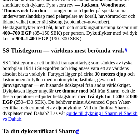
snorklare och dykare. Fyra stora rev —
Jackson, Woodhouse,
Thomas och Gordon
— omger ön och bjuder på spektakulära
undervattenslandskap med pelarpelare av korall, havsörnrockor och
ibland valhaj under rätt säsong (september–november).
Heldagsutflykter med båt, lunch och snorklingsutrustning kostar runt
400–700 EGP
(85–150 SEK) per person. Dykutflykter med två dyk
kostar
900–1 400 EGP
(190–300 SEK).
SS Thistlegorm — världens mest berömda vrak
#
SS Thistlegorm är ett brittiskt transportfartyg som sänktes av tyska
bombplan 1941 i Suezgolfen och idag anses vara ett av världens
absolut bästa vrakdyk. Fartyget ligger på cirka
30 meters djup
och
lastrummen är fyllda med motorcyklar, lastbilar, gevär och
järnvägsvagnar — en hisnande tidskapsel från andra världskriget.
Dykplatsen ligger ungefär
tre timmar med båt
från Sharm, och de
flesta operatörer erbjuder heldagsturer med
två dyk för 1 200–2 000
EGP
(250–430 SEK). Du behöver minst Advanced Open Water-
certifikat och erfarenhet av djupdykning. Vill du jämföra Sharms
dykplatser med Dahab? Läs vår
guide till dykning i Sharm el-Sheikh
vs Dahab
.
Ta ditt dykcertifikat i Sharm
#