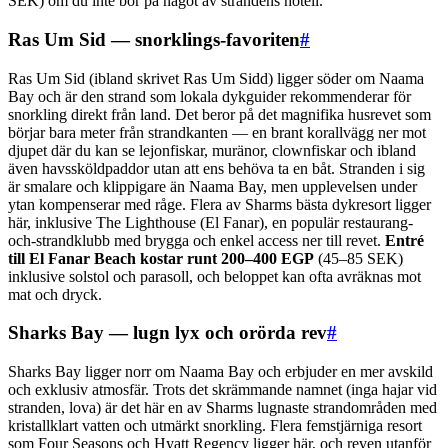
SEK) om du inte bor på något av strandens hotell.
Ras Um Sid — snorklings-favoriten
#
Ras Um Sid (ibland skrivet Ras Um Sidd) ligger söder om Naama
Bay och är den strand som lokala dykguider rekommenderar för
snorkling direkt från land. Det beror på det magnifika husrevet som
börjar bara meter från strandkanten — en brant korallvägg ner mot
djupet där du kan se lejonfiskar, muränor, clownfiskar och ibland
även havssköldpaddor utan att ens behöva ta en båt. Stranden i sig
är smalare och klippigare än Naama Bay, men upplevelsen under
ytan kompenserar med råge. Flera av Sharms bästa dykresort ligger
här, inklusive The Lighthouse (El Fanar), en populär restaurang-
och-strandklubb med brygga och enkel access ner till revet.
Entré
till El Fanar Beach kostar runt 200–400 EGP
(45–85 SEK)
inklusive solstol och parasoll, och beloppet kan ofta avräknas mot
mat och dryck.
Sharks Bay — lugn lyx och orörda rev
#
Sharks Bay ligger norr om Naama Bay och erbjuder en mer avskild
och exklusiv atmosfär. Trots det skrämmande namnet (inga hajar vid
stranden, lova) är det här en av Sharms lugnaste strandområden med
kristallklart vatten och utmärkt snorkling. Flera femstjärniga resort
som Four Seasons och Hyatt Regency ligger här, och reven utanför