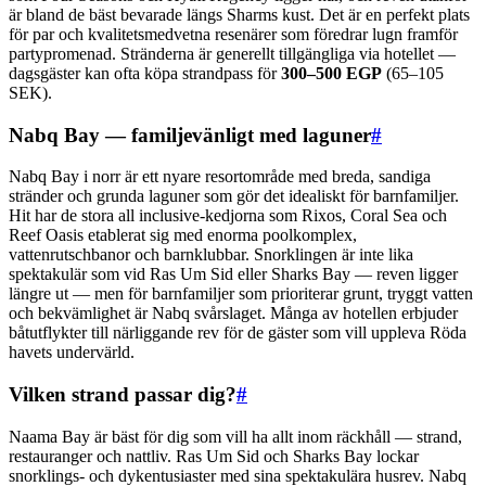
är bland de bäst bevarade längs Sharms kust. Det är en perfekt plats
för par och kvalitetsmedvetna resenärer som föredrar lugn framför
partypromenad. Stränderna är generellt tillgängliga via hotellet —
dagsgäster kan ofta köpa strandpass för
300–500 EGP
(65–105
SEK).
Nabq Bay — familjevänligt med laguner
#
Nabq Bay i norr är ett nyare resortområde med breda, sandiga
stränder och grunda laguner som gör det idealiskt för barnfamiljer.
Hit har de stora all inclusive-kedjorna som Rixos, Coral Sea och
Reef Oasis etablerat sig med enorma poolkomplex,
vattenrutschbanor och barnklubbar. Snorklingen är inte lika
spektakulär som vid Ras Um Sid eller Sharks Bay — reven ligger
längre ut — men för barnfamiljer som prioriterar grunt, tryggt vatten
och bekvämlighet är Nabq svårslaget. Många av hotellen erbjuder
båtutflykter till närliggande rev för de gäster som vill uppleva Röda
havets undervärld.
Vilken strand passar dig?
#
Naama Bay är bäst för dig som vill ha allt inom räckhåll — strand,
restauranger och nattliv. Ras Um Sid och Sharks Bay lockar
snorklings- och dykentusiaster med sina spektakulära husrev. Nabq