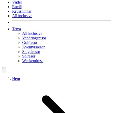
Väder
Familj
Kryssningar
All inclusive
Tema
All inclusive
Vandringsresor
Golfresor
Äventyrsresor
Singelresor
Solresor
Weekendresa
Hem