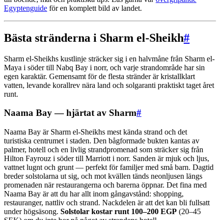
Egyptenguide
för en komplett bild av landet.
Bästa stränderna i Sharm el-Sheikh
#
Sharm el-Sheikhs kustlinje sträcker sig i en halvmåne från Sharm el-
Maya i söder till Nabq Bay i norr, och varje strandområde har sin
egen karaktär. Gemensamt för de flesta stränder är kristallklart
vatten, levande korallrev nära land och solgaranti praktiskt taget året
runt.
Naama Bay — hjärtat av Sharm
#
Naama Bay är Sharm el-Sheikhs mest kända strand och det
turistiska centrumet i staden. Den bågformade bukten kantas av
palmer, hotell och en livlig strandpromenad som sträcker sig från
Hilton Fayrouz i söder till Marriott i norr. Sanden är mjuk och ljus,
vattnet lugnt och grunt — perfekt för familjer med små barn. Dagtid
breder solstolarna ut sig, och mot kvällen tänds neonljusen längs
promenaden när restaurangerna och barerna öppnar. Det fina med
Naama Bay är att du har allt inom gångavstånd: shopping,
restauranger, nattliv och strand. Nackdelen är att det kan bli fullsatt
under högsäsong.
Solstolar kostar runt 100–200 EGP
(20–45