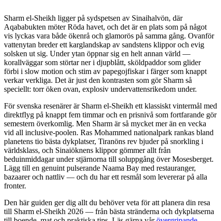
Sharm el-Sheikh ligger på sydspetsen av Sinaihalvön, där
Aqababukten möter Röda havet, och det är en plats som på något
vis lyckas vara både ökenrå och glamorös på samma gång. Ovanför
vattenytan breder ett karglandskap av sandstens klippor och evig
solsken ut sig. Under ytan öppnar sig en helt annan värld —
korallväggar som störtar ner i djupblått, sköldpaddor som glider
förbi i slow motion och stim av papegojfiskar i färger som knappt
verkar verkliga. Det är just den kontrasten som gör Sharm så
speciellt: torr öken ovan, explosiv undervattensrikedom under.
För svenska resenärer är Sharm el-Sheikh ett klassiskt vintermål med
direktflyg på knappt fem timmar och en prisnivå som fortfarande gör
semestern överkomlig. Men Sharm är så mycket mer än en vecka
vid all inclusive-poolen. Ras Mohammed nationalpark rankas bland
planetens tio bästa dykplatser, Tiranöns rev bjuder på snorkling i
världsklass, och Sinaiöknens klippor gömmer allt från
beduinmiddagar under stjärnorna till soluppgång över Mosesberget.
Lägg till en genuint pulserande Naama Bay med restauranger,
bazaarer och nattliv — och du har ett resmål som levererar på alla
fronter.
Den här guiden ger dig allt du behöver veta för att planera din resa
till Sharm el-Sheikh 2026 — från bästa stränderna och dykplatserna
till boende, mat och praktiska tips. Läs gärna vår
övergripande