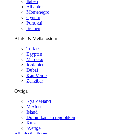
Italien
Albanien
Montenegro
Cypern
Portugal
Sicilien
Afrika & Mellanöstern
Turkiet
Egypten
Marocko
Jordanien
Dubai
Kap Verde
Zanzibar
Övriga
Nya Zeeland
Mexico
Island
Dominikanska republiken
Kuba
Sverige
Alla destinationer