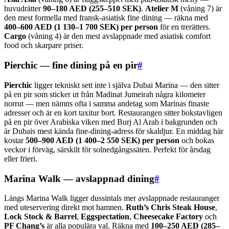
huvudrätter
90–180 AED (255–510 SEK)
.
Atelier M
(våning 7) är
den mest formella med fransk-asiatisk fine dining — räkna med
400–600 AED (1 130–1 700 SEK) per person
för en trerätters.
Cargo
(våning 4) är den mest avslappnade med asiatisk comfort
food och skarpare priser.
Pierchic — fine dining på en pir
#
Pierchic
ligger tekniskt sett inte i själva Dubai Marina — den sitter
på en pir som sticker ut från Madinat Jumeirah några kilometer
norrut — men nämns ofta i samma andetag som Marinas finaste
adresser och är en kort taxitur bort. Restaurangen sitter bokstavligen
på en pir över Arabiska viken med Burj Al Arab i bakgrunden och
är Dubais mest kända fine-dining-adress för skaldjur. En middag här
kostar
500–900 AED (1 400–2 550 SEK) per person
och bokas
veckor i förväg, särskilt för solnedgångssäten. Perfekt för årsdag
eller frieri.
Marina Walk — avslappnad dining
#
Längs Marina Walk ligger dussintals mer avslappnade restauranger
med uteservering direkt mot hamnen.
Ruth’s Chris Steak House
,
Lock Stock & Barrel
,
Eggspectation
,
Cheesecake Factory
och
PF Chang’s
är alla populära val. Räkna med
100–250 AED (285–