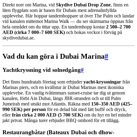
Direkt norr om Marina, vid
Skydive Dubai Drop Zone
, finns en
liten flygplats som är basen för Dubais mest adrenalinfyllda
upplevelse. Här hoppar tandemhoppare ut över The Palm och landar
vid kanalen mittemot Marina Walk — du ser skärmarna öppnas från
hela området om du tittar upp. En tandemhopp kostar
2 500–2 700
AED (cirka 7 000–7 600 SEK)
och bokas veckor i förväg på
skydivedubai.ae.
Vad du kan göra i Dubai Marina
#
Yachtkryssning vid solnedgång
#
Det finns hundratals företag som erbjuder
yacht-kryssningar
från
Marinas piers, och en kvällstur är Dubai Marinas mest ikoniska
upplevelse. En vanlig tvåtimmars sunset-cruise tar dig ut genom
kanalen, förbi Ain Dubai, längs JBR-stranden och ut till Palm
Jumeirah med utsikt mot Atlantis. Räkna med
150–350 AED (425–
990 SEK) per person
för en delad båt med lätt buffé och dryck,
eller
från cirka 2 000 AED (5 700 SEK)
om du hyr en hel mindre
jakt privat. Många turer erbjuder BBQ ombord för ett tillägg.
Restaurangbåtar (Bateaux Dubai och dhow-