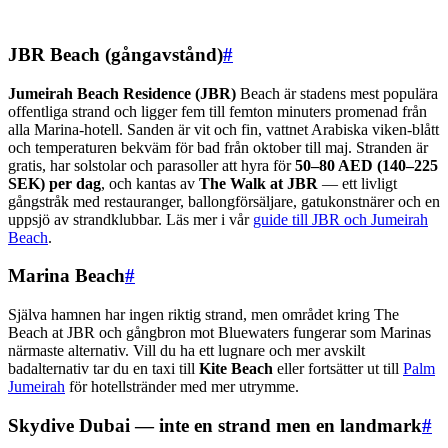
JBR Beach (gångavstånd)
#
Jumeirah Beach Residence (JBR)
Beach är stadens mest populära
offentliga strand och ligger fem till femton minuters promenad från
alla Marina-hotell. Sanden är vit och fin, vattnet Arabiska viken-blått
och temperaturen bekväm för bad från oktober till maj. Stranden är
gratis, har solstolar och parasoller att hyra för
50–80 AED (140–225
SEK) per dag
, och kantas av
The Walk at JBR
— ett livligt
gångstråk med restauranger, ballongförsäljare, gatukonstnärer och en
uppsjö av strandklubbar. Läs mer i vår
guide till JBR och Jumeirah
Beach
.
Marina Beach
#
Själva hamnen har ingen riktig strand, men området kring The
Beach at JBR och gångbron mot Bluewaters fungerar som Marinas
närmaste alternativ. Vill du ha ett lugnare och mer avskilt
badalternativ tar du en taxi till
Kite Beach
eller fortsätter ut till
Palm
Jumeirah
för hotellstränder med mer utrymme.
Skydive Dubai — inte en strand men en landmark
#