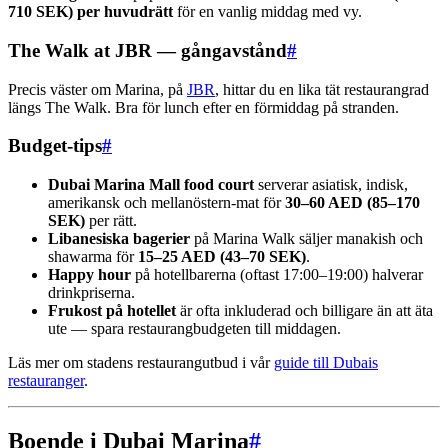
710 SEK) per huvudrätt
för en vanlig middag med vy.
The Walk at JBR — gångavstånd
#
Precis väster om Marina, på
JBR
, hittar du en lika tät restaurangrad
längs The Walk. Bra för lunch efter en förmiddag på stranden.
Budget-tips
#
Dubai Marina Mall food court
serverar asiatisk, indisk,
amerikansk och mellanöstern-mat för
30–60 AED (85–170
SEK)
per rätt.
Libanesiska bagerier
på Marina Walk säljer manakish och
shawarma för
15–25 AED (43–70 SEK)
.
Happy hour
på hotellbarerna (oftast 17:00–19:00) halverar
drinkpriserna.
Frukost på hotellet
är ofta inkluderad och billigare än att äta
ute — spara restaurangbudgeten till middagen.
Läs mer om stadens restaurangutbud i vår
guide till Dubais
restauranger
.
Boende i Dubai Marina
#