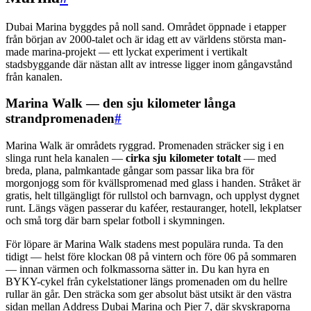
Dubai Marina byggdes på noll sand. Området öppnade i etapper
från början av 2000-talet och är idag ett av världens största man-
made marina-projekt — ett lyckat experiment i vertikalt
stadsbyggande där nästan allt av intresse ligger inom gångavstånd
från kanalen.
Marina Walk — den sju kilometer långa
strandpromenaden
#
Marina Walk är områdets ryggrad. Promenaden sträcker sig i en
slinga runt hela kanalen —
cirka sju kilometer totalt
— med
breda, plana, palmkantade gångar som passar lika bra för
morgonjogg som för kvällspromenad med glass i handen. Stråket är
gratis, helt tillgängligt för rullstol och barnvagn, och upplyst dygnet
runt. Längs vägen passerar du kaféer, restauranger, hotell, lekplatser
och små torg där barn spelar fotboll i skymningen.
För löpare är Marina Walk stadens mest populära runda. Ta den
tidigt — helst före klockan 08 på vintern och före 06 på sommaren
— innan värmen och folkmassorna sätter in. Du kan hyra en
BYKY-cykel från cykelstationer längs promenaden om du hellre
rullar än går. Den sträcka som ger absolut bäst utsikt är den västra
sidan mellan Address Dubai Marina och Pier 7, där skyskraporna