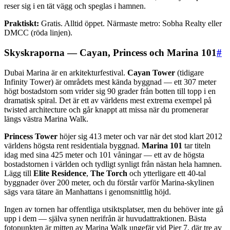
reser sig i en tät vägg och speglas i hamnen.
Praktiskt:
Gratis. Alltid öppet. Närmaste metro: Sobha Realty eller
DMCC (röda linjen).
Skyskraporna — Cayan, Princess och Marina 101
#
Dubai Marina är en arkitekturfestival.
Cayan Tower
(tidigare
Infinity Tower) är områdets mest kända byggnad — ett 307 meter
högt bostadstorn som vrider sig 90 grader från botten till topp i en
dramatisk spiral. Det är ett av världens mest extrema exempel på
twisted architecture och går knappt att missa när du promenerar
längs västra Marina Walk.
Princess Tower
höjer sig 413 meter och var när det stod klart 2012
världens högsta rent residentiala byggnad.
Marina 101
tar titeln
idag med sina 425 meter och 101 våningar — ett av de högsta
bostadstornen i världen och tydligt synligt från nästan hela hamnen.
Lägg till
Elite Residence
,
The Torch
och ytterligare ett 40-tal
byggnader över 200 meter, och du förstår varför Marina-skylinen
sägs vara tätare än Manhattans i genomsnittlig höjd.
Ingen av tornen har offentliga utsiktsplatser, men du behöver inte gå
upp i dem — själva synen nerifrån är huvudattraktionen. Bästa
fotopunkten är mitten av Marina Walk ungefär vid Pier 7, där tre av