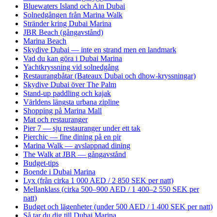
Bluewaters Island och Ain Dubai
Solnedgången från Marina Walk
Stränder kring Dubai Marina
JBR Beach (gångavstånd)
Marina Beach
Skydive Dubai — inte en strand men en landmark
Vad du kan göra i Dubai Marina
Yachtkryssning vid solnedgång
Restaurangbåtar (Bateaux Dubai och dhow-kryssningar)
Skydive Dubai över The Palm
Stand-up paddling och kajak
Världens längsta urbana zipline
Shopping på Marina Mall
Mat och restauranger
Pier 7 — sju restauranger under ett tak
Pierchic — fine dining på en pir
Marina Walk — avslappnad dining
The Walk at JBR — gångavstånd
Budget-tips
Boende i Dubai Marina
Lyx (från cirka 1 000 AED / 2 850 SEK per natt)
Mellanklass (cirka 500–900 AED / 1 400–2 550 SEK per
natt)
Budget och lägenheter (under 500 AED / 1 400 SEK per natt)
Så tar du dig till Dubai Marina