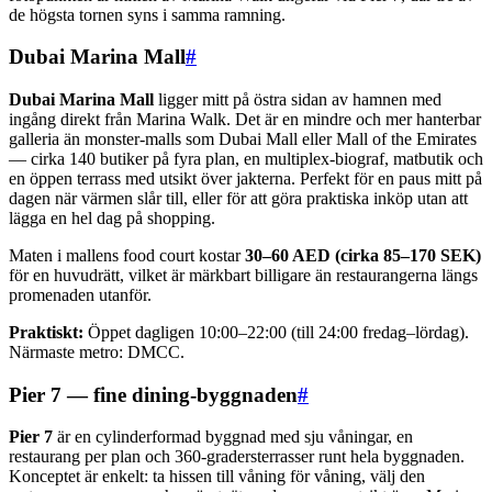
de högsta tornen syns i samma ramning.
Dubai Marina Mall
#
Dubai Marina Mall
ligger mitt på östra sidan av hamnen med
ingång direkt från Marina Walk. Det är en mindre och mer hanterbar
galleria än monster-malls som Dubai Mall eller Mall of the Emirates
— cirka 140 butiker på fyra plan, en multiplex-biograf, matbutik och
en öppen terrass med utsikt över jakterna. Perfekt för en paus mitt på
dagen när värmen slår till, eller för att göra praktiska inköp utan att
lägga en hel dag på shopping.
Maten i mallens food court kostar
30–60 AED (cirka 85–170 SEK)
för en huvudrätt, vilket är märkbart billigare än restaurangerna längs
promenaden utanför.
Praktiskt:
Öppet dagligen 10:00–22:00 (till 24:00 fredag–lördag).
Närmaste metro: DMCC.
Pier 7 — fine dining-byggnaden
#
Pier 7
är en cylinderformad byggnad med sju våningar, en
restaurang per plan och 360-gradersterrasser runt hela byggnaden.
Konceptet är enkelt: ta hissen till våning för våning, välj den