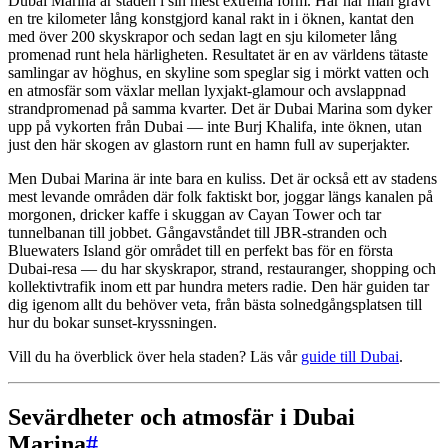
Dubai Marina är staden i sin mest extrema form. Här har man grävt
en tre kilometer lång konstgjord kanal rakt in i öknen, kantat den
med över 200 skyskrapor och sedan lagt en sju kilometer lång
promenad runt hela härligheten. Resultatet är en av världens tätaste
samlingar av höghus, en skyline som speglar sig i mörkt vatten och
en atmosfär som växlar mellan lyxjakt-glamour och avslappnad
strandpromenad på samma kvarter. Det är Dubai Marina som dyker
upp på vykorten från Dubai — inte Burj Khalifa, inte öknen, utan
just den här skogen av glastorn runt en hamn full av superjakter.
Men Dubai Marina är inte bara en kuliss. Det är också ett av stadens
mest levande områden där folk faktiskt bor, joggar längs kanalen på
morgonen, dricker kaffe i skuggan av Cayan Tower och tar
tunnelbanan till jobbet. Gångavståndet till JBR-stranden och
Bluewaters Island gör området till en perfekt bas för en första
Dubai-resa — du har skyskrapor, strand, restauranger, shopping och
kollektivtrafik inom ett par hundra meters radie. Den här guiden tar
dig igenom allt du behöver veta, från bästa solnedgångsplatsen till
hur du bokar sunset-kryssningen.
Vill du ha överblick över hela staden? Läs vår
guide till Dubai
.
Sevärdheter och atmosfär i Dubai
Marina
#