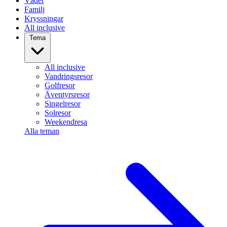
Väder
Familj
Kryssningar
All inclusive
Tema
All inclusive
Vandringsresor
Golfresor
Äventyrsresor
Singelresor
Solresor
Weekendresa
Alla teman