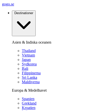
gogo.se
Destinationer
Asien & Indiska oceanen
Thailand
Vietnam
Japan
Sydkorea
Bali
Filippinerna
Sri Lanka
Maldiverna
Europa & Medelhavet
Spanien
Grekland
Kroatien