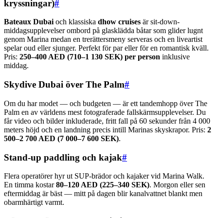
kryssningar)
#
Bateaux Dubai
och klassiska
dhow cruises
är sit-down-
middagsupplevelser ombord på glasklädda båtar som glider lugnt
genom Marina medan en trerättersmeny serveras och en liveartist
spelar oud eller sjunger. Perfekt för par eller för en romantisk kväll.
Pris:
250–400 AED (710–1 130 SEK) per person
inklusive
middag.
Skydive Dubai över The Palm
#
Om du har modet — och budgeten — är ett tandemhopp över The
Palm en av världens mest fotograferade fallskärmsupplevelser. Du
får video och bilder inkluderade, fritt fall på 60 sekunder från 4 000
meters höjd och en landning precis intill Marinas skyskrapor. Pris:
2
500–2 700 AED (7 000–7 600 SEK)
.
Stand-up paddling och kajak
#
Flera operatörer hyr ut SUP-brädor och kajaker vid Marina Walk.
En timma kostar
80–120 AED (225–340 SEK)
. Morgon eller sen
eftermiddag är bäst — mitt på dagen blir kanalvattnet blankt men
obarmhärtigt varmt.