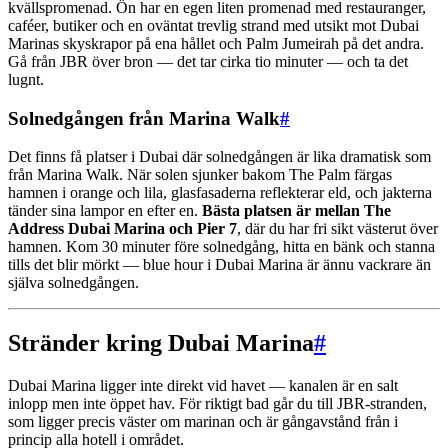
kvällspromenad. Ön har en egen liten promenad med restauranger,
caféer, butiker och en oväntat trevlig strand med utsikt mot Dubai
Marinas skyskrapor på ena hållet och Palm Jumeirah på det andra.
Gå från JBR över bron — det tar cirka tio minuter — och ta det
lugnt.
Solnedgången från Marina Walk
#
Det finns få platser i Dubai där solnedgången är lika dramatisk som
från Marina Walk. När solen sjunker bakom The Palm färgas
hamnen i orange och lila, glasfasaderna reflekterar eld, och jakterna
tänder sina lampor en efter en.
Bästa platsen är mellan The
Address Dubai Marina och Pier 7
, där du har fri sikt västerut över
hamnen. Kom 30 minuter före solnedgång, hitta en bänk och stanna
tills det blir mörkt — blue hour i Dubai Marina är ännu vackrare än
själva solnedgången.
Stränder kring Dubai Marina
#
Dubai Marina ligger inte direkt vid havet — kanalen är en salt
inlopp men inte öppet hav. För riktigt bad går du till JBR-stranden,
som ligger precis väster om marinan och är gångavstånd från i
princip alla hotell i området.