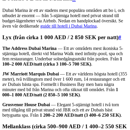
Dubai Marina är ett av stadens mest populära områden att bo i, och
utbudet är enormt — från 5-stjärniga hotell med privat strand till
budget-lägenheter via Airbnb. Nedan en handplockad översikt. Se
även vår dedikerade
guide till hotell i Dubai Marina
.
Lyx (från cirka 1 000 AED / 2 850 SEK per natt)
#
The Address Dubai Marina
— Ett av områdets mest ikoniska 5-
stjärniga hotell, direkt vid Marina Walk med infinity-pool, spa och
fem restauranger. Underbar solnedgångsutsikt från poolen. Från
1
100–2 000 AED/natt (cirka 3 100–5 700 SEK)
.
JW Marriott Marquis Dubai
— Ett av världens högsta hotell (355
meter), två tvillingtorn med över 1 600 rum, 14 restauranger och ett
av Dubais bästa spa. Formellt i Business Bay men bara några
minuter med bil från Marina och ofta räknat till området. Från
1
000–1 800 AED/natt (2 850–5 100 SEK)
.
Grosvenor House Dubai
— Elegant 5-stjärnigt hotell i två torn
med tillgång till privat strand vid JBR och ett av Dubais bäst
betygsatta spa. Från
1 200–2 200 AED/natt (3 400–6 250 SEK)
.
Mellanklass (cirka 500–900 AED / 1 400–2 550 SEK