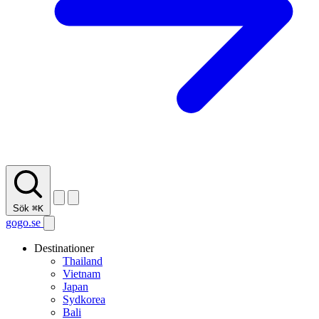
Sök
⌘K
gogo.se
Destinationer
Thailand
Vietnam
Japan
Sydkorea
Bali