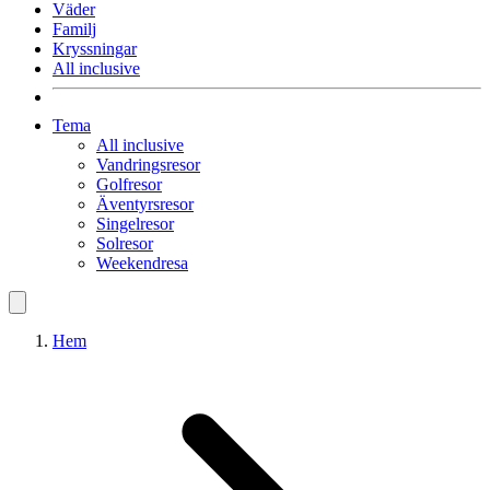
Väder
Familj
Kryssningar
All inclusive
Tema
All inclusive
Vandringsresor
Golfresor
Äventyrsresor
Singelresor
Solresor
Weekendresa
Hem