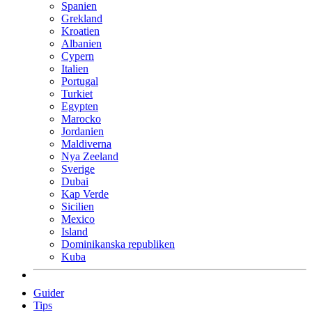
Spanien
Grekland
Kroatien
Albanien
Cypern
Italien
Portugal
Turkiet
Egypten
Marocko
Jordanien
Maldiverna
Nya Zeeland
Sverige
Dubai
Kap Verde
Sicilien
Mexico
Island
Dominikanska republiken
Kuba
Guider
Tips