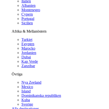
Italien
Albanien
Montenegro
Cypern
Portugal
Sicilien
Afrika & Mellanöstern
Turkiet
Egypten
Marocko
Jordanien
Dubai
Kap Verde
Zanzibar
Övriga
Nya Zeeland
Mexico
Island
Dominikanska republiken
Kuba
Sverige
Alla destinationer