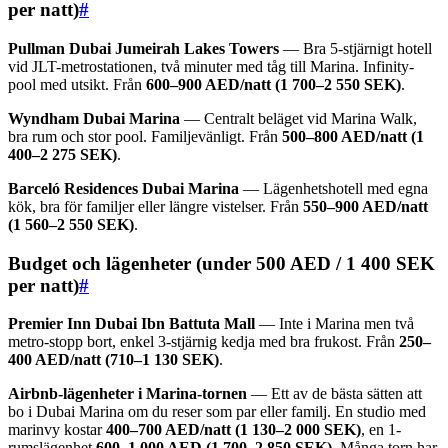
per natt)
#
Pullman Dubai Jumeirah Lakes Towers
— Bra 5-stjärnigt hotell
vid JLT-metrostationen, två minuter med tåg till Marina. Infinity-
pool med utsikt. Från
600–900 AED/natt (1 700–2 550 SEK)
.
Wyndham Dubai Marina
— Centralt beläget vid Marina Walk,
bra rum och stor pool. Familjevänligt. Från
500–800 AED/natt (1
400–2 275 SEK)
.
Barceló Residences Dubai Marina
— Lägenhetshotell med egna
kök, bra för familjer eller längre vistelser. Från
550–900 AED/natt
(1 560–2 550 SEK)
.
Budget och lägenheter (under 500 AED / 1 400 SEK
per natt)
#
Premier Inn Dubai Ibn Battuta Mall
— Inte i Marina men två
metro-stopp bort, enkel 3-stjärnig kedja med bra frukost. Från
250–
400 AED/natt (710–1 130 SEK)
.
Airbnb-lägenheter i Marina-tornen
— Ett av de bästa sätten att
bo i Dubai Marina om du reser som par eller familj. En studio med
marinvy kostar
400–700 AED/natt (1 130–2 000 SEK)
, en 1-
rumslägenhet
600–1 000 AED (1 700–2 850 SEK)
. Många torn har