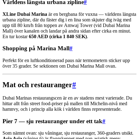
Världens längsta urbana zipline
#
XLine Dubai Marina
är en bergbana för vuxna — världens längsta
urbana zipline, där du fäster dig i en lina som skjuter dig iväg med
upp till 80 km/h från toppen av Amwaj Tower (vid Dubai Marina
Mall) över kanalen och landar på andra sidan efter cirka en minut.
En tur kostar
650 AED (cirka 1 840 SEK)
.
Shopping på Marina Mall
#
Perfekt för en luftkonditionerad paus när termometern sticker upp
över 35 grader. Se sektionen om Dubai Marina Mall ovan.
Mat och restauranger
#
Dubai Marinas restaurangscen är en av stadens mest varierade. Du
hittar allt från street food-priser på mallen till Michelin-nivå med
hamnvy, och i princip alla kök i världen finns representerade.
Pier 7 — sju restauranger under ett tak
#
Som nämnt ovan: sju våningar, sju restauranger, 360-graders utsikt.
Asia Asia
(våning 6) är flaggskeppet med pan-asiatisk meny —