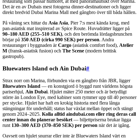
restaurang som passar humöret, ät med panoramautsikt över Marina.
Det är en av Dubais mest fotogena dinner-destinationer och ligger
direkt bredvid Dubai Marina Mall med gångbro över till båda hållen.
På våning sex hittar du
Asia Asia
, Pier 7:s mest kända krog, med
pan-asiatisk mat inspirerad av Spice Route. Huvudrätter ligger på
90–180 AED (255–510 SEK)
, och den berömda lördagsbrunchen
börjar på
350 AED (cirka 990 SEK) per person
. Andra
restauranger i byggnaden är
Cargo
(asiatisk comfort food),
Atelier
M
(fransk-asiatisk fusion) och
The Scene
(modern brittisk
gastropub).
Bluewaters Island och Ain Dubai
#
Strax norr om Marina, förbunden via en gångbro från JBR, ligger
Bluewaters Island
— en konstgjord ö byggd runt världens högsta
pariserhjul,
Ain Dubai
. Hjulet mäter 250 meter och är betydligt
större än London Eye, med kabiner som rymmer upp till 40 personer
per stycke. Hjulet har haft en krokig historia med flera långa
stängningar för underhåll; status har växlat mellan öppet och stängt
genom 2024–2025.
Kolla alltid aindubai.com eller ring deras call
center innan du planerar besöket
— biljettpriserna brukar ligga
runt
130–300 AED (370–850 SEK) per person
när det är igång.
Oavsett om hjulet snurrar eller inte är Bluewaters Island värt en