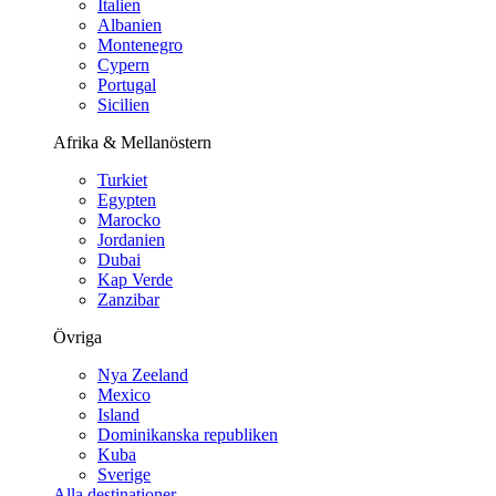
Italien
Albanien
Montenegro
Cypern
Portugal
Sicilien
Afrika & Mellanöstern
Turkiet
Egypten
Marocko
Jordanien
Dubai
Kap Verde
Zanzibar
Övriga
Nya Zeeland
Mexico
Island
Dominikanska republiken
Kuba
Sverige
Alla destinationer