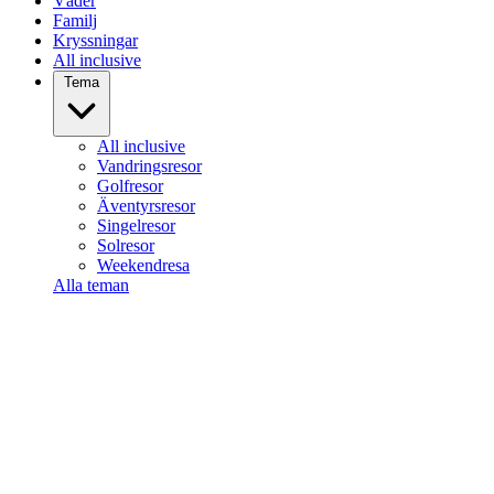
Väder
Familj
Kryssningar
All inclusive
Tema
All inclusive
Vandringsresor
Golfresor
Äventyrsresor
Singelresor
Solresor
Weekendresa
Alla teman