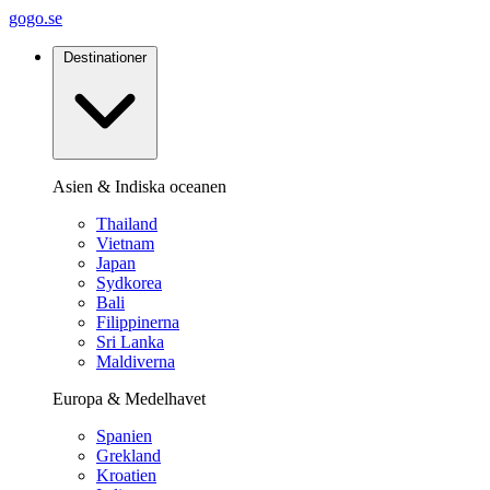
gogo.se
Destinationer
Asien & Indiska oceanen
Thailand
Vietnam
Japan
Sydkorea
Bali
Filippinerna
Sri Lanka
Maldiverna
Europa & Medelhavet
Spanien
Grekland
Kroatien