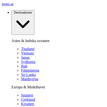
gogo.se
Destinationer
Asien & Indiska oceanen
Thailand
Vietnam
Japan
Sydkorea
Bali
Filippinerna
Sri Lanka
Maldiverna
Europa & Medelhavet
Spanien
Grekland
Kroatien