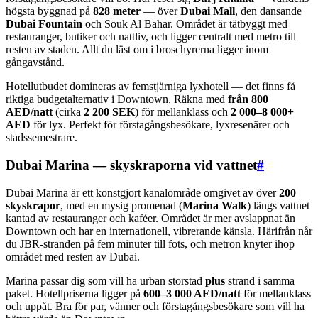
högsta byggnad på
828 meter
— över
Dubai Mall
, den dansande
Dubai Fountain
och Souk Al Bahar. Området är tätbyggt med
restauranger, butiker och nattliv, och ligger centralt med metro till
resten av staden. Allt du läst om i broschyrerna ligger inom
gångavstånd.
Hotellutbudet domineras av femstjärniga lyxhotell — det finns få
riktiga budgetalternativ i Downtown. Räkna med
från 800
AED/natt
(cirka
2 200 SEK
) för mellanklass och
2 000–8 000+
AED
för lyx. Perfekt för förstagångsbesökare, lyxresenärer och
stadssemestrare.
Dubai Marina — skyskraporna vid vattnet
#
Dubai Marina är ett konstgjort kanalområde omgivet av över
200
skyskrapor
, med en mysig promenad (
Marina Walk
) längs vattnet
kantad av restauranger och kaféer. Området är mer avslappnat än
Downtown och har en internationell, vibrerande känsla. Härifrån når
du JBR-stranden på fem minuter till fots, och metron knyter ihop
området med resten av Dubai.
Marina passar dig som vill ha urban storstad
plus
strand i samma
paket. Hotellpriserna ligger på
600–3 000 AED/natt
för mellanklass
och uppåt. Bra för par, vänner och förstagångsbesökare som vill ha