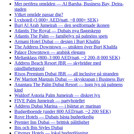
Mer perifera områden — Al Barsha, Business Bay, Deira-
staden
Vilket område passar dig?
Lyxhotell (3 000+ AED/natt, ~8 000+ SEK)
Burj Al Arab Jumeirah — den seglformade ikonen
Atlantis The Royal — Dubais nya flaggskepp
Atlantis The Palm — familjelyx på palmöns spets
Armani Hotel Dubai — design i Burj Khalifa
The Address Downtown — utsikten över Burj Khalifa
Palace Downtown — arabisk elegans
Mellanklass (800–3 000 AED/natt, ~2 200–8 000 SEK)
Address Beach Resort JBR — skybridge med
oändlighetspool
Rixos Premium Dubai JBR — all inclusive på stranden
JW Marriott Marquis Dubai — skyskrapan i Business Bay
Anantara The Palm Dubai Resort — lugn lyx på palmens
kind
Waldorf Astoria Palm Jumeirah — diskret lyx
FIVE Palm Jumeirah — partyhotellet
Address Dubai Marina — i hjärtat av marinan
Budgetboende (under 800 AED/natt, ~2 200 SEK)
Rove Hotels — Dubais bästa budgetkedja
Premier Inn Dubai — brittisk pålitlighet
Ibis och Ibis Styles Dubai
Citymax Hotels — lokal budgetlösning