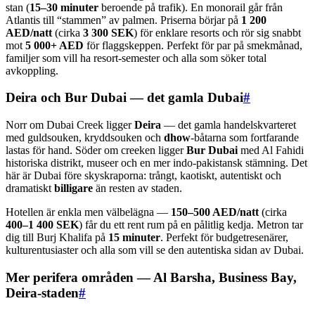
stan (
15–30 minuter
beroende på trafik). En monorail går från
Atlantis till “stammen” av palmen. Priserna börjar på
1 200
AED/natt
(cirka
3 300 SEK
) för enklare resorts och rör sig snabbt
mot
5 000+ AED
för flaggskeppen. Perfekt för par på smekmånad,
familjer som vill ha resort-semester och alla som söker total
avkoppling.
Deira och Bur Dubai — det gamla Dubai
#
Norr om Dubai Creek ligger
Deira
— det gamla handelskvarteret
med guldsouken, kryddsouken och
dhow
-båtarna som fortfarande
lastas för hand. Söder om creeken ligger
Bur Dubai
med Al Fahidi
historiska distrikt, museer och en mer indo-pakistansk stämning. Det
här är Dubai före skyskraporna: trångt, kaotiskt, autentiskt och
dramatiskt
billigare
än resten av staden.
Hotellen är enkla men välbelägna —
150–500 AED/natt
(cirka
400–1 400 SEK
) får du ett rent rum på en pålitlig kedja. Metron tar
dig till Burj Khalifa på
15 minuter
. Perfekt för budgetresenärer,
kulturentusiaster och alla som vill se den autentiska sidan av Dubai.
Mer perifera områden — Al Barsha, Business Bay,
Deira-staden
#