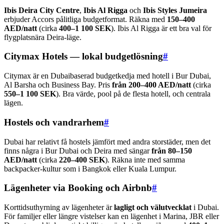
Ibis Deira City Centre
,
Ibis Al Rigga
och
Ibis Styles Jumeira
erbjuder Accors pålitliga budgetformat. Räkna med
150–400
AED/natt
(cirka
400–1 100 SEK
). Ibis Al Rigga är ett bra val för
flygplatsnära Deira-läge.
Citymax Hotels — lokal budgetlösning
#
Citymax är en Dubaibaserad budgetkedja med hotell i Bur Dubai,
Al Barsha och Business Bay. Pris
från 200–400 AED/natt
(cirka
550–1 100 SEK
). Bra värde, pool på de flesta hotell, och centrala
lägen.
Hostels och vandrarhem
#
Dubai har relativt få hostels jämfört med andra storstäder, men det
finns några i Bur Dubai och Deira med sängar
från 80–150
AED/natt
(cirka
220–400 SEK
). Räkna inte med samma
backpacker-kultur som i Bangkok eller Kuala Lumpur.
Lägenheter via Booking och Airbnb
#
Korttidsuthyrning av lägenheter är
lagligt och välutvecklat
i Dubai.
För familjer eller längre vistelser kan en lägenhet i Marina, JBR eller