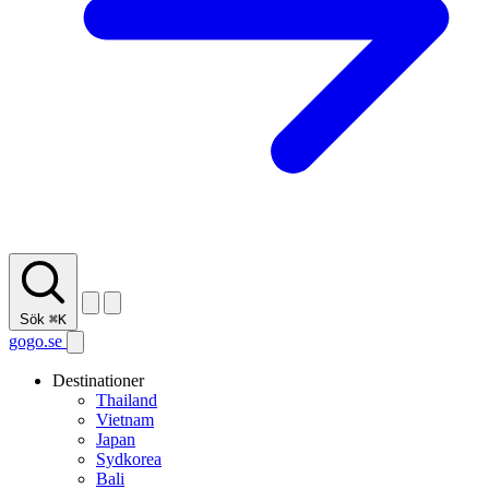
Sök
⌘K
gogo.se
Destinationer
Thailand
Vietnam
Japan
Sydkorea
Bali