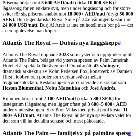
Priserna börjar runt
3 600 AED/natt
(cirka
10 000 SEK
) i
lågsäsong för en enklare svit, men under högsäsong och för större
sviter rör sig priserna snabbt mot
18 000+ AED/natt
(drygt
50 000
SEK
). Den legendariska Royal Suite på 24:e våningen kostar runt
24 000 USD/natt
. Burj Al Arab är inte ett hotell man bor på — det
är en upplevelse man köper.
Atlantis The Royal — Dubais nya flaggskepp
#
Atlantis The Royal öppnade
2023
som syster och uppgradering till
Atlantis The Palm, beläget vid yttersta spetsen av Palm Jumeirah.
Hotellet är spektakulärt även med Dubai-mått:
43 våningar
,
dramatisk arkitektur av Kohn Pedersen Fox, konstverk av Damien
Hirst i lobbyn och pooler som verkar sväva mellan
byggnadsblocken. Restaurangerna är curaterade av kockar som
Heston Blumenthal
,
Nobu Matsuhisa
och
José Andrés
.
Rummen börjar runt
2 100 AED/natt
(cirka
5 800 SEK
) för
instegsrum i lågsäsong men ligger oftast på
3 600–5 000+ AED
under vintersäsongen. Sky Pool Villas med privat pool kostar
11
000+ AED/natt
. Atlantis The Royal är det nya självklara valet för
den som vill ha det allra senaste och mest påkostade.
Atlantis The Palm — familjelyx på palmöns spets
#