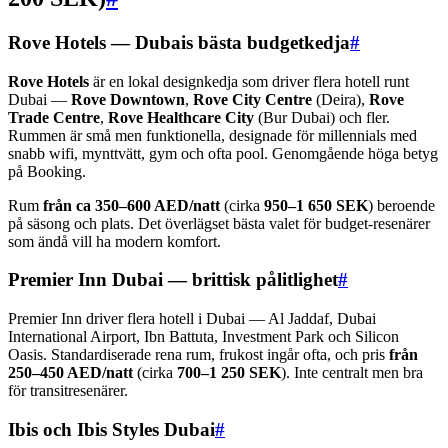
Rove Hotels — Dubais bästa budgetkedja
#
Rove Hotels
är en lokal designkedja som driver flera hotell runt
Dubai —
Rove Downtown
,
Rove City Centre
(Deira),
Rove
Trade Centre
,
Rove Healthcare City
(Bur Dubai) och fler.
Rummen är små men funktionella, designade för millennials med
snabb wifi, mynttvätt, gym och ofta pool. Genomgående höga betyg
på Booking.
Rum
från ca 350–600 AED/natt
(cirka
950–1 650 SEK
) beroende
på säsong och plats. Det överlägset bästa valet för budget-resenärer
som ändå vill ha modern komfort.
Premier Inn Dubai — brittisk pålitlighet
#
Premier Inn driver flera hotell i Dubai — Al Jaddaf, Dubai
International Airport, Ibn Battuta, Investment Park och Silicon
Oasis. Standardiserade rena rum, frukost ingår ofta, och pris
från
250–450 AED/natt
(cirka
700–1 250 SEK
). Inte centralt men bra
för transitresenärer.
Ibis och Ibis Styles Dubai
#