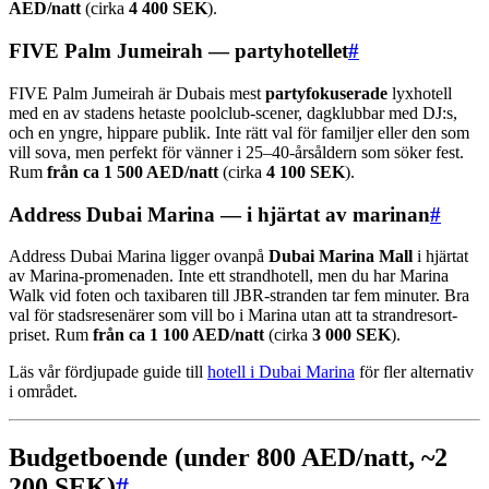
AED/natt
(cirka
4 400 SEK
).
FIVE Palm Jumeirah — partyhotellet
#
FIVE Palm Jumeirah är Dubais mest
partyfokuserade
lyxhotell
med en av stadens hetaste poolclub-scener, dagklubbar med DJ:s,
och en yngre, hippare publik. Inte rätt val för familjer eller den som
vill sova, men perfekt för vänner i 25–40-årsåldern som söker fest.
Rum
från ca 1 500 AED/natt
(cirka
4 100 SEK
).
Address Dubai Marina — i hjärtat av marinan
#
Address Dubai Marina ligger ovanpå
Dubai Marina Mall
i hjärtat
av Marina-promenaden. Inte ett strandhotell, men du har Marina
Walk vid foten och taxibaren till JBR-stranden tar fem minuter. Bra
val för stadsresenärer som vill bo i Marina utan att ta strandresort-
priset. Rum
från ca 1 100 AED/natt
(cirka
3 000 SEK
).
Läs vår fördjupade guide till
hotell i Dubai Marina
för fler alternativ
i området.
Budgetboende (under 800 AED/natt, ~2
200 SEK)
#