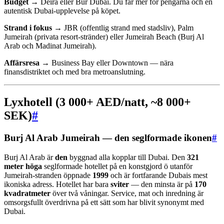
Budget →
Deira eller Bur Dubai. Du får mer för pengarna och en
autentisk Dubai-upplevelse på köpet.
Strand i fokus →
JBR (offentlig strand med stadsliv), Palm
Jumeirah (privata resort-stränder) eller Jumeirah Beach (Burj Al
Arab och Madinat Jumeirah).
Affärsresa →
Business Bay eller Downtown — nära
finansdistriktet och med bra metroanslutning.
Lyxhotell (3 000+ AED/natt, ~8 000+
SEK)
#
Burj Al Arab Jumeirah — den seglformade ikonen
#
Burj Al Arab är
den
byggnad alla kopplar till Dubai. Den
321
meter höga
seglformade hotellet på en konstgjord ö utanför
Jumeirah-stranden öppnade
1999
och är fortfarande Dubais mest
ikoniska adress. Hotellet har bara
sviter
— den minsta är på
170
kvadratmeter
över två våningar. Service, mat och inredning är
omsorgsfullt överdrivna på ett sätt som har blivit synonymt med
Dubai.