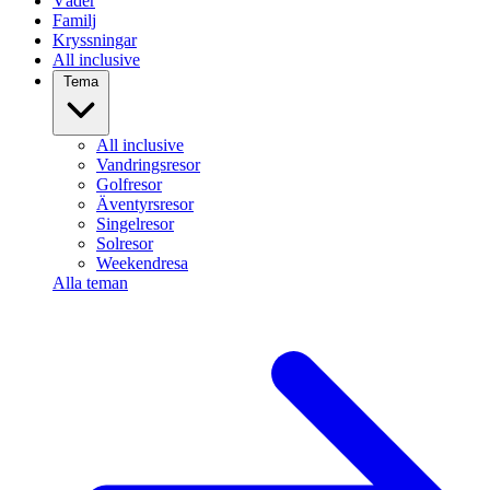
Väder
Familj
Kryssningar
All inclusive
Tema
All inclusive
Vandringsresor
Golfresor
Äventyrsresor
Singelresor
Solresor
Weekendresa
Alla teman