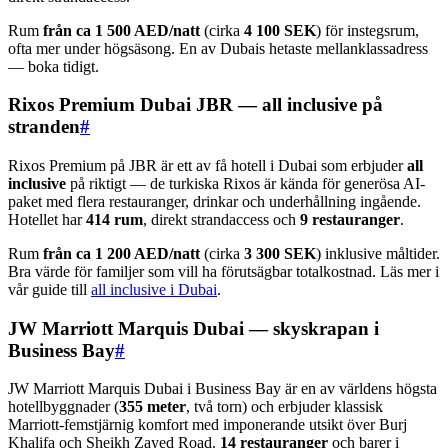
Rum
från ca 1 500 AED/natt
(cirka
4 100 SEK
) för instegsrum,
ofta mer under högsäsong. En av Dubais hetaste mellanklassadress
— boka tidigt.
Rixos Premium Dubai JBR — all inclusive på
stranden
#
Rixos Premium på JBR är ett av få hotell i Dubai som erbjuder
all
inclusive
på riktigt — de turkiska Rixos är kända för generösa AI-
paket med flera restauranger, drinkar och underhållning ingående.
Hotellet har
414 rum
, direkt strandaccess och
9 restauranger
.
Rum
från ca 1 200 AED/natt
(cirka
3 300 SEK
) inklusive måltider.
Bra värde för familjer som vill ha förutsägbar totalkostnad. Läs mer i
vår guide till
all inclusive i Dubai
.
JW Marriott Marquis Dubai — skyskrapan i
Business Bay
#
JW Marriott Marquis Dubai i Business Bay är en av världens högsta
hotellbyggnader (
355 meter
, två torn) och erbjuder klassisk
Marriott-femstjärnig komfort med imponerande utsikt över Burj
Khalifa och Sheikh Zayed Road.
14 restauranger
och barer i