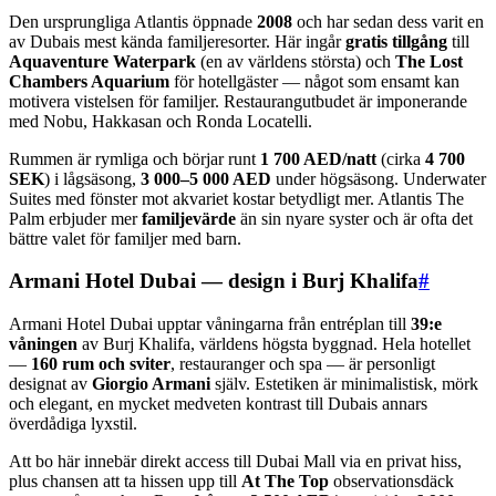
Den ursprungliga Atlantis öppnade
2008
och har sedan dess varit en
av Dubais mest kända familjeresorter. Här ingår
gratis tillgång
till
Aquaventure Waterpark
(en av världens största) och
The Lost
Chambers Aquarium
för hotellgäster — något som ensamt kan
motivera vistelsen för familjer. Restaurangutbudet är imponerande
med Nobu, Hakkasan och Ronda Locatelli.
Rummen är rymliga och börjar runt
1 700 AED/natt
(cirka
4 700
SEK
) i lågsäsong,
3 000–5 000 AED
under högsäsong. Underwater
Suites med fönster mot akvariet kostar betydligt mer. Atlantis The
Palm erbjuder mer
familjevärde
än sin nyare syster och är ofta det
bättre valet för familjer med barn.
Armani Hotel Dubai — design i Burj Khalifa
#
Armani Hotel Dubai upptar våningarna från entréplan till
39:e
våningen
av Burj Khalifa, världens högsta byggnad. Hela hotellet
—
160 rum och sviter
, restauranger och spa — är personligt
designat av
Giorgio Armani
själv. Estetiken är minimalistisk, mörk
och elegant, en mycket medveten kontrast till Dubais annars
överdådiga lyxstil.
Att bo här innebär direkt access till Dubai Mall via en privat hiss,
plus chansen att ta hissen upp till
At The Top
observationsdäck