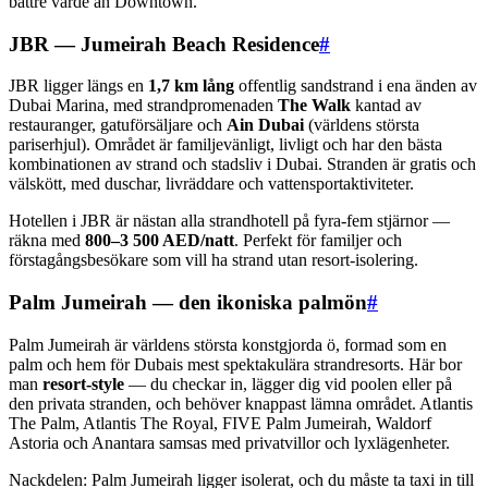
bättre värde än Downtown.
JBR — Jumeirah Beach Residence
#
JBR ligger längs en
1,7 km lång
offentlig sandstrand i ena änden av
Dubai Marina, med strandpromenaden
The Walk
kantad av
restauranger, gatuförsäljare och
Ain Dubai
(världens största
pariserhjul). Området är familjevänligt, livligt och har den bästa
kombinationen av strand och stadsliv i Dubai. Stranden är gratis och
välskött, med duschar, livräddare och vattensportaktiviteter.
Hotellen i JBR är nästan alla strandhotell på fyra-fem stjärnor —
räkna med
800–3 500 AED/natt
. Perfekt för familjer och
förstagångsbesökare som vill ha strand utan resort-isolering.
Palm Jumeirah — den ikoniska palmön
#
Palm Jumeirah är världens största konstgjorda ö, formad som en
palm och hem för Dubais mest spektakulära strandresorts. Här bor
man
resort-style
— du checkar in, lägger dig vid poolen eller på
den privata stranden, och behöver knappast lämna området. Atlantis
The Palm, Atlantis The Royal, FIVE Palm Jumeirah, Waldorf
Astoria och Anantara samsas med privatvillor och lyxlägenheter.
Nackdelen: Palm Jumeirah ligger isolerat, och du måste ta taxi in till