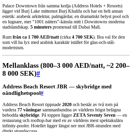
Palace Downtown från samma kedja (Address Hotels + Resorts)
ligger vid Burj Lake mittemot Burj Khalifa och har en helt annan
estetik: arabesk arkitektur, palmgårdar, en dramatiskt belyst pool och
en lugnare, mer “1001 nätters”-känsla mitt i Downtowns moderna
stadslandskap.
5 minuters
promenad till Dubai Mall.
Rum
från ca 1 700 AED/natt
(cirka
4 700 SEK
). Bra val för den
som vill ha lyx med arabisk karaktär istället för glas-och-stål-
modernism.
Mellanklass (800–3 000 AED/natt, ~2 200–
8 000 SEK)
#
Address Beach Resort JBR — skybridge med
oändlighetspool
#
Address Beach Resort öppnade
2020
och består av två torn på
vardera
77 våningar
sammanbundna av världens högst belägna
bebodda
skybridge
. På toppen ligger
ZETA Seventy Seven
— en
restaurang och rooftop-bar med en av världens mest spektakulära
infinity-pooler. Hotellet ligger längst ner mot JBR-stranden med
direkt strandaccess.