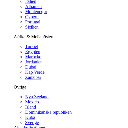
Italien
Albanien
Montenegro
Cypern
Portugal
Sicilien
Afrika & Mellanöstern
Turkiet
Egypten
Marocko
Jordanien
Dubai
Kap Verde
Zanzibar
Övriga
Nya Zeeland
Mexico
Island
Dominikanska republiken
Kuba
Sverige
Alla destinationer