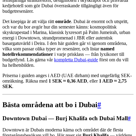
femstjärniga strandresorts, designhotell i skyskrapor och prisvärda
kedjehotell som gör Dubai överraskande tillgängligt även för
budgetresenärer.
Det knepiga är att välja rätt
område
. Dubai är enormt och utspritt,
och var du bor avgör hur din semester känns: kosmopolitisk
skyskrapestad i Marina, klassisk lyxresort på Palm Jumeirah, urban
energi i Downtown, strandpromenad i JBR eller autentisk
basargatuvärld i Deira. I den här guiden går vi igenom områdena,
vilka som passar olika typer av resenärer, och listar
named
hotellrekommendationer
i varje prisklass — från lyxikoner till
budgetfynd. Läs gärna vår
kompletta Dubai-guide
först om du vill
ha helhetsbilden.
Priserna i guiden anges i AED (UAE dirham) med ungefärlig SEK-
omräkning. Räkna med
1 SEK ≈ 0,36 AED
, eller
1 AED ≈ 2,75
SEK
.
Bästa områdena att bo i Dubai
#
Downtown Dubai — Burj Khalifa och Dubai Mall
#
Downtown är Dubais moderna kärna och området där de flesta
förstagångsbesökare vill bo. Här reser sig
Burj Khalifa
— världens