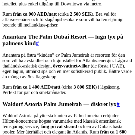
hotellet, plus enkel tillgång till Downtown via metro.
Rum
från ca 900 AED/natt
(cirka
2 500 SEK
). Bra val för
affärsresenärer och förstagångsbesökare som vill ha femstjärnigt
boende till mellanklass-priser.
Anantara The Palm Dubai Resort — lugn lyx på
palmens kind
#
Anantara på östra “kinden” av Palm Jumeirah är resorten för den
som vill ha avskildhet och lugn istället för Atlantis-energin. Lågmäld
thailändsk-asiatisk design,
över-vattnet-villor
(de första i UAE),
egen lagun, utmärkt spa och en mer sofistikerad publik. Bättre värde
än många av öns flaggskepp.
Rum
från ca 1 400 AED/natt
(cirka
3 800 SEK
) i lågsäsong.
Perfekt för par och smekmånader.
Waldorf Astoria Palm Jumeirah — diskret lyx
#
Waldorf Astoria på yttersta kanten av Palm Jumeirah erbjuder
Hilton-koncernens högsta varumärke med klassisk amerikansk
femstjärnig service,
lång privat strand
och en av Dubais bästa
pooler. Mer återhållet och elegant än Atlantis. Rum
från ca 1 600