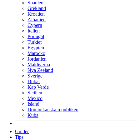
Spanien
Grekland
Kroatien
Albanien
Cypern
Italien
Portugal
Turkiet
Egypten
Marocko
Jordanien
Maldiverna
Nya Zeeland
Sverige
Dubai
Kap Verde
Sicilien
Mexico
Island
Dominikanska republiken
Kuba
Guider
Tips