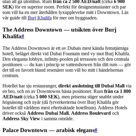
utan att gå utomhus. Rum
från ca 2 500 AED/natt
(cirka
6 900
SEK
) för en superior room. Perfekt för designentusiaster och par
som vill ha en mer återhållen lyxupplevelse mitt i Downtown. Läs
vår guide till
Burj Khalifa
för mer om byggnaden.
The Address Downtown — utsikten över Burj
Khalifa
#
The Address Downtown är ett av Dubais mest kända femstjärniga
hotell, beläget direkt vid Dubai Fountain med vy mot Burj Khalifa.
Den eleganta lobbyn, infinity-poolen på terrassen och den centrala
positionen — du kan i princip se vattenshowen från ditt rum — gör
det till en favorit bland resenärer som vill bo mitt i händelsernas
centrum.
Hotellet har sju restauranger,
direkt anslutning till Dubai Mall
via
en bro, och en av Downtowns bästa positioner. Rum
från ca 1 800
AED/natt
(cirka
5 000 SEK
), men priserna stiger snabbt under
högsäsong och nyår (då fyrverkerierna över Burj Khalifa gör
hotellet till världens mest eftertraktade hotellrum). Address Hotels
driver också
Address Dubai Mall
,
Address Boulevard
och
Address Sky View
i samma område.
Palace Downtown — arabisk elegans
#