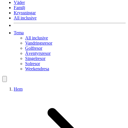
Väder
Familj
Kryssningar
All inclusive
Tema
All inclusive
Vandringsresor
Golfresor
Äventyrsresor
Singelresor
Solresor
Weekendresa
Hem