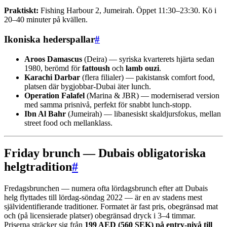
Praktiskt:
Fishing Harbour 2, Jumeirah. Öppet 11:30–23:30. Kö i
20–40 minuter på kvällen.
Ikoniska hederspallar
#
Aroos Damascus
(Deira) — syriska kvarterets hjärta sedan
1980, berömd för
fattoush
och
lamb ouzi
.
Karachi Darbar
(flera filialer) — pakistansk comfort food,
platsen där bygjobbar-Dubai äter lunch.
Operation Falafel
(Marina & JBR) — moderniserad version
med samma prisnivå, perfekt för snabbt lunch-stopp.
Ibn Al Bahr
(Jumeirah) — libanesiskt skaldjursfokus, mellan
street food och mellanklass.
Friday brunch — Dubais obligatoriska
helgtradition
#
Fredagsbrunchen — numera ofta lördagsbrunch efter att Dubais
helg flyttades till lördag-söndag 2022 — är en av stadens mest
självidentifierande traditioner. Formatet är fast pris, obegränsad mat
och (på licensierade platser) obegränsad dryck i 3–4 timmar.
Priserna sträcker sig från
199 AED (560 SEK) på entry-nivå till