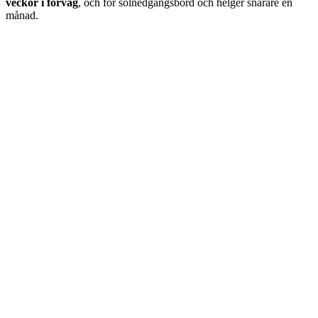
veckor i förväg
, och för solnedgångsbord och helger snarare en
månad.