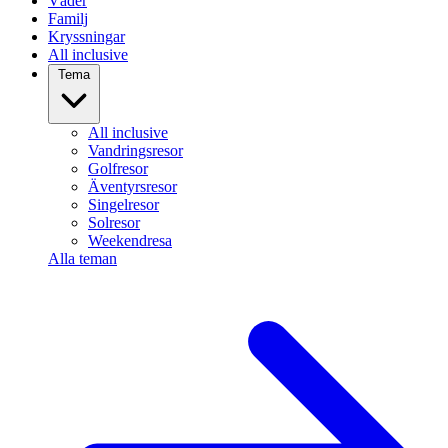
Väder
Familj
Kryssningar
All inclusive
Tema
All inclusive
Vandringsresor
Golfresor
Äventyrsresor
Singelresor
Solresor
Weekendresa
Alla teman