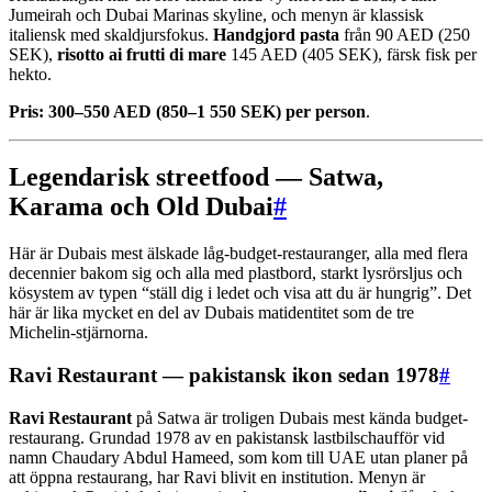
Jumeirah och Dubai Marinas skyline, och menyn är klassisk
italiensk med skaldjursfokus.
Handgjord pasta
från 90 AED (250
SEK),
risotto ai frutti di mare
145 AED (405 SEK), färsk fisk per
hekto.
Pris:
300–550 AED (850–1 550 SEK) per person
.
Legendarisk streetfood — Satwa,
Karama och Old Dubai
#
Här är Dubais mest älskade låg-budget-restauranger, alla med flera
decennier bakom sig och alla med plastbord, starkt lysrörsljus och
kösystem av typen “ställ dig i ledet och visa att du är hungrig”. Det
här är lika mycket en del av Dubais matidentitet som de tre
Michelin-stjärnorna.
Ravi Restaurant — pakistansk ikon sedan 1978
#
Ravi Restaurant
på Satwa är troligen Dubais mest kända budget-
restaurang. Grundad 1978 av en pakistansk lastbilschaufför vid
namn Chaudary Abdul Hameed, som kom till UAE utan planer på
att öppna restaurang, har Ravi blivit en institution. Menyn är