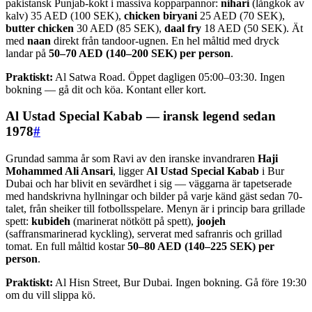
pakistansk Punjab-kokt i massiva kopparpannor:
nihari
(långkok av
kalv) 35 AED (100 SEK),
chicken biryani
25 AED (70 SEK),
butter chicken
30 AED (85 SEK),
daal fry
18 AED (50 SEK). Ät
med
naan
direkt från tandoor-ugnen. En hel måltid med dryck
landar på
50–70 AED (140–200 SEK) per person
.
Praktiskt:
Al Satwa Road. Öppet dagligen 05:00–03:30. Ingen
bokning — gå dit och köa. Kontant eller kort.
Al Ustad Special Kabab — iransk legend sedan
1978
#
Grundad samma år som Ravi av den iranske invandraren
Haji
Mohammed Ali Ansari
, ligger
Al Ustad Special Kabab
i Bur
Dubai och har blivit en sevärdhet i sig — väggarna är tapetserade
med handskrivna hyllningar och bilder på varje känd gäst sedan 70-
talet, från sheiker till fotbollsspelare. Menyn är i princip bara grillade
spett:
kubideh
(marinerat nötkött på spett),
joojeh
(saffransmarinerad kyckling), serverat med safranris och grillad
tomat. En full måltid kostar
50–80 AED (140–225 SEK) per
person
.
Praktiskt:
Al Hisn Street, Bur Dubai. Ingen bokning. Gå före 19:30
om du vill slippa kö.