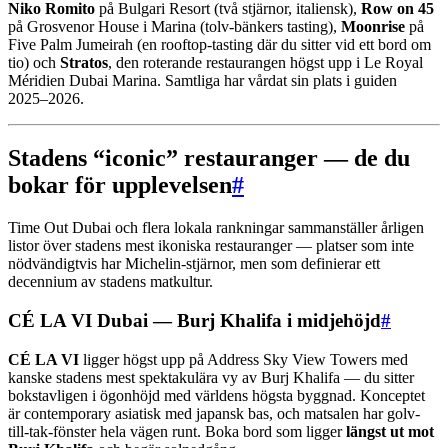
Niko Romito
på Bulgari Resort (två stjärnor, italiensk),
Row on 45
på Grosvenor House i Marina (tolv-bänkers tasting),
Moonrise
på
Five Palm Jumeirah (en rooftop-tasting där du sitter vid ett bord om
tio) och
Stratos
, den roterande restaurangen högst upp i Le Royal
Méridien Dubai Marina. Samtliga har vårdat sin plats i guiden
2025–2026.
Stadens “iconic” restauranger — de du
bokar för upplevelsen
#
Time Out Dubai och flera lokala rankningar sammanställer årligen
listor över stadens mest ikoniska restauranger — platser som inte
nödvändigtvis har Michelin-stjärnor, men som definierar ett
decennium av stadens matkultur.
CÉ LA VI Dubai — Burj Khalifa i midjehöjd
#
CÉ LA VI
ligger högst upp på Address Sky View Towers med
kanske stadens mest spektakulära vy av Burj Khalifa — du sitter
bokstavligen i ögonhöjd med världens högsta byggnad. Konceptet
är contemporary asiatisk med japansk bas, och matsalen har golv-
till-tak-fönster hela vägen runt. Boka bord som ligger
längst ut mot