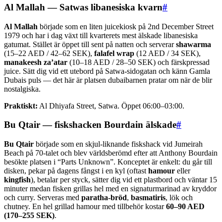
Al Mallah — Satwas libanesiska kvarn
#
Al Mallah
började som en liten juicekiosk på 2nd December Street
1979 och har i dag växt till kvarterets mest älskade libanesiska
gatumat. Stället är öppet till sent på natten och serverar
shawarma
(15–22 AED / 42–62 SEK),
falafel wrap
(12 AED / 34 SEK),
manakeesh za’atar
(10–18 AED / 28–50 SEK) och färskpressad
juice. Sätt dig vid ett utebord på Satwa-sidogatan och känn Gamla
Dubais puls — det här är platsen dubaibarnen pratar om när de blir
nostalgiska.
Praktiskt:
Al Dhiyafa Street, Satwa. Öppet 06:00–03:00.
Bu Qtair — fiskshacken Bourdain älskade
#
Bu Qtair
började som en skjul-liknande fiskshack vid Jumeirah
Beach på 70-talet och blev världsberömd efter att Anthony Bourdain
besökte platsen i “Parts Unknown”. Konceptet är enkelt: du går till
disken, pekar på dagens fångst i en kyl (oftast
hamour
eller
kingfish
), betalar per styck, sätter dig vid ett plastbord och väntar 15
minuter medan fisken grillas hel med en signaturmarinad av kryddor
och curry. Serveras med
paratha-bröd
,
basmatiris
, lök och
chutney. En hel grillad hamour med tillbehör kostar
60–90 AED
(170–255 SEK)
.