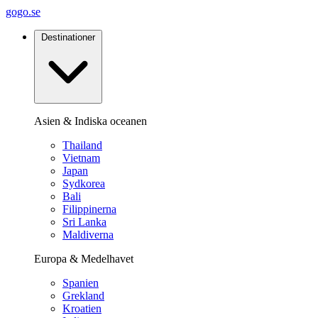
gogo.se
Destinationer
Asien & Indiska oceanen
Thailand
Vietnam
Japan
Sydkorea
Bali
Filippinerna
Sri Lanka
Maldiverna
Europa & Medelhavet
Spanien
Grekland
Kroatien