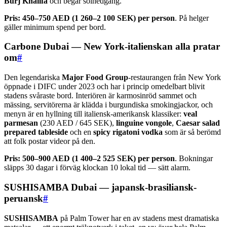
Burj Khalifa
och begär solnedgång.
Pris:
450–750 AED (1 260–2 100 SEK) per person
. På helger
gäller minimum spend per bord.
Carbone Dubai — New York-italienskan alla pratar
om
#
Den legendariska
Major Food Group
-restaurangen från New York
öppnade i DIFC under 2023 och har i princip omedelbart blivit
stadens svåraste bord. Interiören är karmosinröd sammet och
mässing, servitörerna är klädda i burgundiska smokingjackor, och
menyn är en hyllning till italiensk-amerikansk klassiker:
veal
parmesan
(230 AED / 645 SEK),
linguine vongole
,
Caesar salad
prepared tableside
och en
spicy rigatoni vodka
som är så berömd
att folk postar videor på den.
Pris:
500–900 AED (1 400–2 525 SEK) per person
. Bokningar
släpps 30 dagar i förväg klockan 10 lokal tid — sätt alarm.
SUSHISAMBA Dubai — japansk-brasiliansk-
peruansk
#
SUSHISAMBA
på Palm Tower har en av stadens mest dramatiska