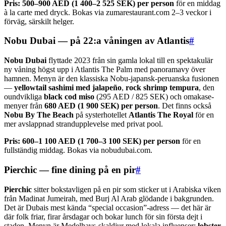
Pris:
500–900 AED (1 400–2 525 SEK) per person
för en middag
à la carte med dryck. Bokas via zumarestaurant.com 2–3 veckor i
förväg, särskilt helger.
Nobu Dubai — på 22:a våningen av Atlantis
#
Nobu Dubai
flyttade 2023 från sin gamla lokal till en spektakulär
ny våning högst upp i Atlantis The Palm med panoramavy över
hamnen. Menyn är den klassiska Nobu-japansk-peruanska fusionen
—
yellowtail sashimi med jalapeño
,
rock shrimp tempura
, den
oundvikliga
black cod miso
(295 AED / 825 SEK) och omakase-
menyer från
680 AED (1 900 SEK) per person
. Det finns också
Nobu By The Beach
på systerhotellet
Atlantis The Royal
för en
mer avslappnad strandupplevelse med privat pool.
Pris:
600–1 100 AED (1 700–3 100 SEK) per person
för en
fullständig middag. Bokas via nobudubai.com.
Pierchic — fine dining på en pir
#
Pierchic
sitter bokstavligen på en pir som sticker ut i Arabiska viken
från Madinat Jumeirah, med Burj Al Arab glödande i bakgrunden.
Det är Dubais mest kända “special occasion”-adress — det här är
där folk friar, firar årsdagar och bokar lunch för sin första dejt i
staden. Menyn är Medelhavs-skaldjur med lokala influenser:
lobster