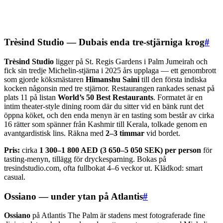
Trèsind Studio — Dubais enda tre-stjärniga krog
#
Trèsind Studio
ligger på St. Regis Gardens i Palm Jumeirah och
fick sin tredje Michelin-stjärna i 2025 års upplaga — ett genombrott
som gjorde köksmästaren
Himanshu Saini
till den första indiska
kocken någonsin med tre stjärnor. Restaurangen rankades senast på
plats 11 på listan
World’s 50 Best Restaurants
. Formatet är en
intim theater-style dining room där du sitter vid en bänk runt det
öppna köket, och den enda menyn är en tasting som består av cirka
16 rätter som spänner från Kashmir till Kerala, tolkade genom en
avantgardistisk lins. Räkna med
2–3 timmar
vid bordet.
Pris:
cirka
1 300–1 800 AED (3 650–5 050 SEK) per person
för
tasting-menyn, tillägg för dryckesparning. Bokas på
tresindstudio.com, ofta fullbokat 4–6 veckor ut. Klädkod: smart
casual.
Ossiano — under ytan på Atlantis
#
Ossiano
på Atlantis The Palm är stadens mest fotograferade fine