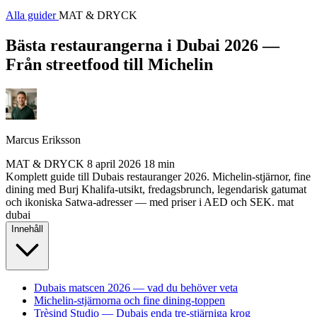
Alla guider
MAT & DRYCK
Bästa restaurangerna i Dubai 2026 —
Från streetfood till Michelin
Marcus Eriksson
MAT & DRYCK
8 april 2026
18 min
Komplett guide till Dubais restauranger 2026. Michelin-stjärnor, fine
dining med Burj Khalifa-utsikt, fredagsbrunch, legendarisk gatumat
och ikoniska Satwa-adresser — med priser i AED och SEK.
mat
dubai
Innehåll
Dubais matscen 2026 — vad du behöver veta
Michelin-stjärnorna och fine dining-toppen
Trèsind Studio — Dubais enda tre-stjärniga krog