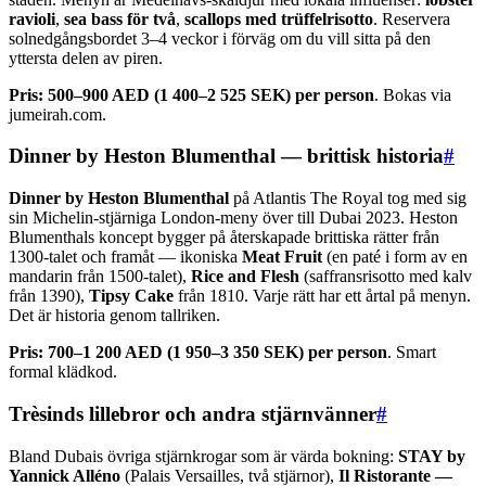
ravioli
,
sea bass för två
,
scallops med trüffelrisotto
. Reservera
solnedgångsbordet 3–4 veckor i förväg om du vill sitta på den
yttersta delen av piren.
Pris:
500–900 AED (1 400–2 525 SEK) per person
. Bokas via
jumeirah.com.
Dinner by Heston Blumenthal — brittisk historia
#
Dinner by Heston Blumenthal
på Atlantis The Royal tog med sig
sin Michelin-stjärniga London-meny över till Dubai 2023. Heston
Blumenthals koncept bygger på återskapade brittiska rätter från
1300-talet och framåt — ikoniska
Meat Fruit
(en paté i form av en
mandarin från 1500-talet),
Rice and Flesh
(saffransrisotto med kalv
från 1390),
Tipsy Cake
från 1810. Varje rätt har ett årtal på menyn.
Det är historia genom tallriken.
Pris:
700–1 200 AED (1 950–3 350 SEK) per person
. Smart
formal klädkod.
Trèsinds lillebror och andra stjärnvänner
#
Bland Dubais övriga stjärnkrogar som är värda bokning:
STAY by
Yannick Alléno
(Palais Versailles, två stjärnor),
Il Ristorante —