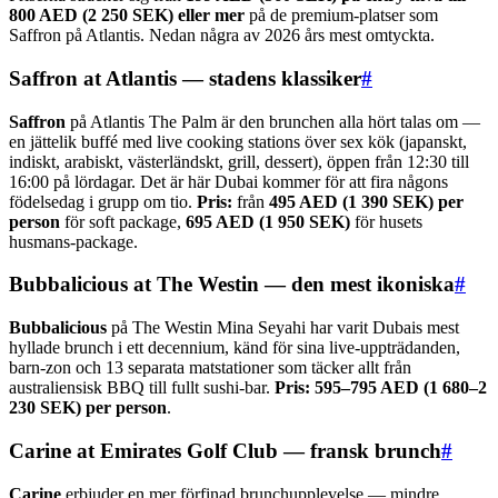
800 AED (2 250 SEK) eller mer
på de premium-platser som
Saffron på Atlantis. Nedan några av 2026 års mest omtyckta.
Saffron at Atlantis — stadens klassiker
#
Saffron
på Atlantis The Palm är den brunchen alla hört talas om —
en jättelik buffé med live cooking stations över sex kök (japanskt,
indiskt, arabiskt, västerländskt, grill, dessert), öppen från 12:30 till
16:00 på lördagar. Det är här Dubai kommer för att fira någons
födelsedag i grupp om tio.
Pris:
från
495 AED (1 390 SEK) per
person
för soft package,
695 AED (1 950 SEK)
för husets
husmans-package.
Bubbalicious at The Westin — den mest ikoniska
#
Bubbalicious
på The Westin Mina Seyahi har varit Dubais mest
hyllade brunch i ett decennium, känd för sina live-uppträdanden,
barn-zon och 13 separata matstationer som täcker allt från
australiensisk BBQ till fullt sushi-bar.
Pris:
595–795 AED (1 680–2
230 SEK) per person
.
Carine at Emirates Golf Club — fransk brunch
#
Carine
erbjuder en mer förfinad brunchupplevelse — mindre