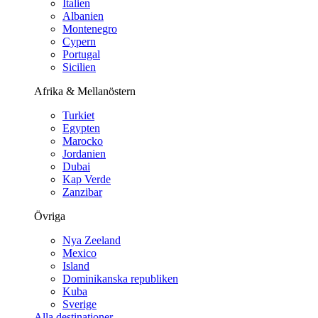
Italien
Albanien
Montenegro
Cypern
Portugal
Sicilien
Afrika & Mellanöstern
Turkiet
Egypten
Marocko
Jordanien
Dubai
Kap Verde
Zanzibar
Övriga
Nya Zeeland
Mexico
Island
Dominikanska republiken
Kuba
Sverige
Alla destinationer