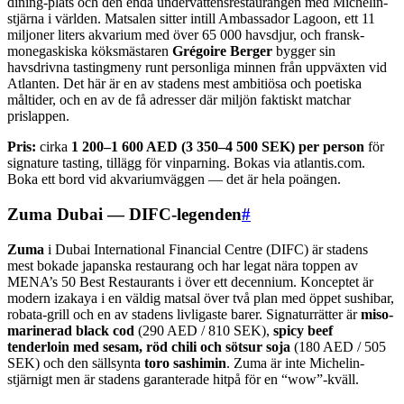
dining-plats och den enda undervattensrestaurangen med Michelin-
stjärna i världen. Matsalen sitter intill Ambassador Lagoon, ett 11
miljoner liters akvarium med över 65 000 havsdjur, och fransk-
monegaskiska köksmästaren
Grégoire Berger
bygger sin
havsdrivna tastingmeny runt personliga minnen från uppväxten vid
Atlanten. Det här är en av stadens mest ambitiösa och poetiska
måltider, och en av de få adresser där miljön faktiskt matchar
prislappen.
Pris:
cirka
1 200–1 600 AED (3 350–4 500 SEK) per person
för
signature tasting, tillägg för vinparning. Bokas via atlantis.com.
Boka ett bord vid akvariumväggen — det är hela poängen.
Zuma Dubai — DIFC-legenden
#
Zuma
i Dubai International Financial Centre (DIFC) är stadens
mest bokade japanska restaurang och har legat nära toppen av
MENA’s 50 Best Restaurants i över ett decennium. Konceptet är
modern izakaya i en väldig matsal över två plan med öppet sushibar,
robata-grill och en av stadens livligaste barer. Signaturrätter är
miso-
marinerad black cod
(290 AED / 810 SEK),
spicy beef
tenderloin med sesam, röd chili och sötsur soja
(180 AED / 505
SEK) och den sällsynta
toro sashimin
. Zuma är inte Michelin-
stjärnigt men är stadens garanterade hitpå för en “wow”-kväll.