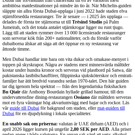
Dubai har förvandlats från charterstad till en av världens mest
ambitiösa matdestinationer på mindre än tio år. När Michelin-guiden
släppte sin allra första Dubai-upplaga i juni 2022 hade staden elva
stjärnförsedda restauranger. Tre år senare — i 2025 års upplaga —
delades de första tre stjärnorna ut till
Trèsind Studio
på Palm
Jumeirah, och det totala antalet stjärnkrogar ligger nu runt tjugo.
Lägg till att staden rymmer över 13 000 licensierade restauranger
som serverar kök från 200+ nationaliteter, och du förstår varför
dubaiborna älskar att säga att det öppnar en ny restaurang var
åttonde timme.
Men Dubai handlar inte bara om vita dukar och omakase-menyer i
toppen på skyskrapor. Några av stadens mest minnesvärda måltider
kostar under hundra kronor och serveras vid plastbord på Satwa, där
pakistanska lastbilschaufförer, filippinska sjuksköterskor och emirati-
familjer har ätit bredvid varandra sedan 1970-talet. Den här guiden
tar dig igenom hela spektrat — från den legendariska fiskshacken
Bu Qtair
där Anthony Bourdain hyllade grillad hamour, till den
undervattensfine dining-restaurangen
Ossiano
där måltiden serveras
mot en fyra våningar hög akvariumvägg med hajar och rockor. Läs
vår
guide till Dubai
för bakgrund om staden, eller
mat-guiden till
Dubai
för en djupdykning i lokala specialiteter.
En snabb sak om priserna:
valutan är UAE dirham (AED) och i
april 2026 ligger kursen på ungefär
2,80 SEK per AED
. Alla priser
nedan anges i båda valutorna. En annan sak värd att veta: alkohol