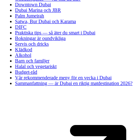
Downtown Dubai
Dubai Marina och JBR
Palm Jumeirah
Satwa, Bur Dubai och Karama
DIFC
Praktiska tips — så äter du smart i Dubai
Bokningar är oundvikliga
Servis och dricks
Klädkod
Alkohol
Barn och familjer
Halal och vegetariskt
Budget-råd
Vår rekommenderade meny för en vecka i Dubai
Sammanfattning — är Dubai en riktig matdestination 2026?