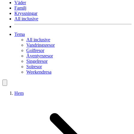
Väder
Familj
Kryssningar
All inclusive
Tema
All inclusive
Vandringsresor
Golfresor
Äventyrsresor
Singelresor
Solresor
Weekendresa
Hem