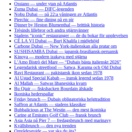
Ossiano — under ytan på Atlantis
Zuma Dubai — DIFC-legenden
Nobu Dubai — på 22:a våningen av Atlantis
Pierchic — fine dining på en pir
Dinner by Heston Blumenthal — brittisk historia
Trèsinds lillebror och andra stjärnvänner
Stadens “iconic” restauranger — de du bokar för upplevelsen
CÉ LA VI Dubai — Burj Khalifa i midjehöjd
Carbone Dubai — New York-italienskan alla pratar om
SUSHISAMBA Dubai — japansk-brasiliansk-peruansk
Kinoya — modern izakaya med stjärna
L’Amo Bistrò del Mare — “Dubais bästa italienskt 2026”
Legendarisk streetfood — Satwa, Karama och Old Dubai
Ravi Restaurant — pakistansk ikon sedan 1978
Al Ustad Special Kabab — iransk legend sedan 1978
Al Mallah — Satwas libanesiska kvarn
Bu Qtair — fiskshacken Bourdain älskade
Ikoniska hederspallar
Friday brunch — Dubais obligatoriska helgtradition
Saffron at Atlantis — stadens klassiker
Bubbalicious at The Westin — den mest ikoniska
Carine at Emirates Golf Club — fransk brunch
Asia Asia på Pier 7 — fredagsbrunch med marinavy
Kvällsbrunch — den nya trenden
Områdesguide — var ska du äta?