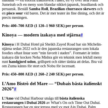
matsalar — ett enormt träknotverk i taket, en vy över hela Palm
Jumeirah och en meny som blandar nikkei-japansk, brasiliansk och
peruansk. Beställ
Samba Roll
,
Brazilian churrasco skewers
och
en
pisco sour
vid baren. Det är mer teater än fine dining, och det är
precis meningen.
Pris:
400–700 AED (1 120–1 960 SEK) per person
.
Kinoya — modern izakaya med stjärna
#
Kinoya
i H Dubai Hotel på Sheikh Zayed Road har sin Michelin-
stjärna sedan 2022 och är den japanska restaurangen som lokala
foodies oftast listar som “min favorit i staden”. Formatet är intim
izakaya där kocken Neha Mishra gör en teknisk men lekfull meny
runt
handgjord udon
, grillspett och rätter tänkta att delas. Bra val
om Zuma känns för stort och Nobu för iscensatt.
Pris:
450–800 AED (1 260–2 240 SEK) per person
.
L’Amo Bistrò del Mare — “Dubais bästa italienskt
2026”
#
L’Amo
vid Dubai Harbour utsågs till
bästa italienska
restaurangen i Dubai 2026
av What’s On och Time Out Dubai.
Restaurangen har en stor terrass med vy mot Ain Dubai, Palm