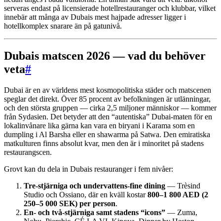
serveras endast på licensierade hotellrestauranger och klubbar, vilket
innebär att många av Dubais mest hajpade adresser ligger i
hotellkomplex snarare än på gatunivå.
Dubais matscen 2026 — vad du behöver
veta
#
Dubai är en av världens mest kosmopolitiska städer och matscenen
speglar det direkt. Över 85 procent av befolkningen är utlänningar,
och den största gruppen — cirka 2,5 miljoner människor — kommer
från Sydasien. Det betyder att den “autentiska” Dubai-maten för en
lokalinvånare lika gärna kan vara en biryani i Karama som en
dumpling i Al Barsha eller en shawarma på Satwa. Den emiratiska
matkulturen finns absolut kvar, men den är i minoritet på stadens
restaurangscen.
Grovt kan du dela in Dubais restauranger i fem nivåer:
Tre-stjärniga och undervattens-fine dining
— Trèsind
Studio och Ossiano, där en kväll kostar
800–1 800 AED (2
250–5 000 SEK) per person
.
En- och två-stjärniga samt stadens “icons”
— Zuma,