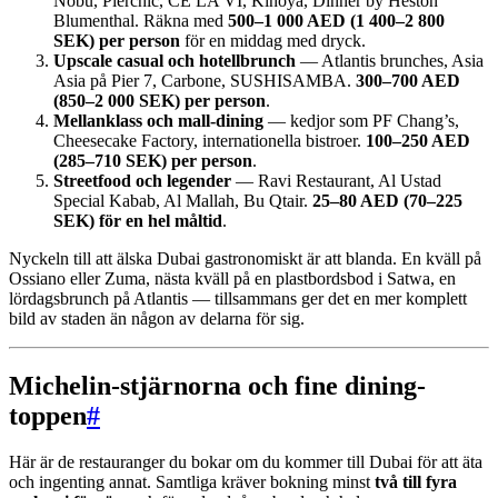
Nobu, Pierchic, CÉ LA VI, Kinoya, Dinner by Heston
Blumenthal. Räkna med
500–1 000 AED (1 400–2 800
SEK) per person
för en middag med dryck.
Upscale casual och hotellbrunch
— Atlantis brunches, Asia
Asia på Pier 7, Carbone, SUSHISAMBA.
300–700 AED
(850–2 000 SEK) per person
.
Mellanklass och mall-dining
— kedjor som PF Chang’s,
Cheesecake Factory, internationella bistroer.
100–250 AED
(285–710 SEK) per person
.
Streetfood och legender
— Ravi Restaurant, Al Ustad
Special Kabab, Al Mallah, Bu Qtair.
25–80 AED (70–225
SEK) för en hel måltid
.
Nyckeln till att älska Dubai gastronomiskt är att blanda. En kväll på
Ossiano eller Zuma, nästa kväll på en plastbordsbod i Satwa, en
lördagsbrunch på Atlantis — tillsammans ger det en mer komplett
bild av staden än någon av delarna för sig.
Michelin-stjärnorna och fine dining-
toppen
#
Här är de restauranger du bokar om du kommer till Dubai för att äta
och ingenting annat. Samtliga kräver bokning minst
två till fyra