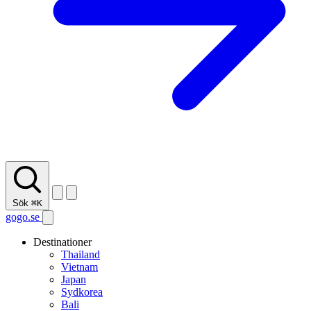
Sök
⌘K
gogo.se
Destinationer
Thailand
Vietnam
Japan
Sydkorea
Bali