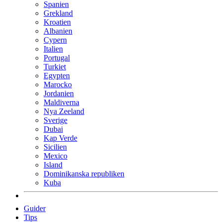
Spanien
Grekland
Kroatien
Albanien
Cypern
Italien
Portugal
Turkiet
Egypten
Marocko
Jordanien
Maldiverna
Nya Zeeland
Sverige
Dubai
Kap Verde
Sicilien
Mexico
Island
Dominikanska republiken
Kuba
Guider
Tips