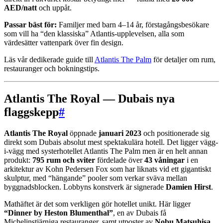
AED/natt
och uppåt.
Passar bäst för:
Familjer med barn 4–14 år, förstagångsbesökare
som vill ha “den klassiska” Atlantis-upplevelsen, alla som
värdesätter vattenpark över fin design.
Läs vår dedikerade guide till
Atlantis The Palm
för detaljer om rum,
restauranger och bokningstips.
Atlantis The Royal — Dubais nya
flaggskepp
#
Atlantis The Royal
öppnade
januari 2023
och positionerade sig
direkt som Dubais absolut mest spektakulära hotell. Det ligger vägg-
i-vägg med systerhotellet Atlantis The Palm men är en helt annan
produkt:
795 rum och sviter
fördelade över
43 våningar
i en
arkitektur av Kohn Pedersen Fox som har liknats vid ett gigantiskt
skulptur, med “hängande” pooler som verkar sväva mellan
byggnadsblocken. Lobbyns konstverk är signerade
Damien Hirst
.
Mathäftet är det som verkligen gör hotellet unikt. Här ligger
“Dinner by Heston Blumenthal”
, en av Dubais få
Michelinstjärniga restauranger, samt utposter av
Nobu Matsuhisa
,