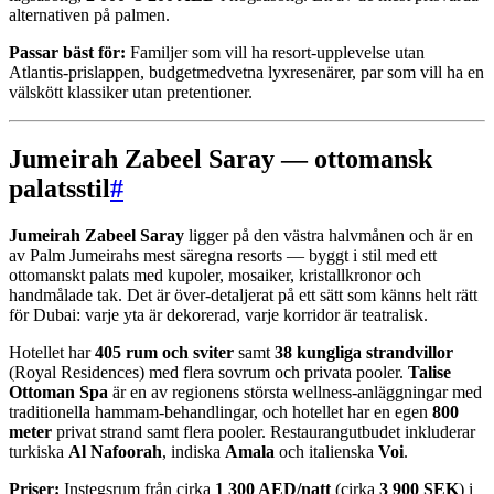
alternativen på palmen.
Passar bäst för:
Familjer som vill ha resort-upplevelse utan
Atlantis-prislappen, budgetmedvetna lyxresenärer, par som vill ha en
välskött klassiker utan pretentioner.
Jumeirah Zabeel Saray — ottomansk
palatsstil
#
Jumeirah Zabeel Saray
ligger på den västra halvmånen och är en
av Palm Jumeirahs mest säregna resorts — byggt i stil med ett
ottomanskt palats med kupoler, mosaiker, kristallkronor och
handmålade tak. Det är över-detaljerat på ett sätt som känns helt rätt
för Dubai: varje yta är dekorerad, varje korridor är teatralisk.
Hotellet har
405 rum och sviter
samt
38 kungliga strandvillor
(Royal Residences) med flera sovrum och privata pooler.
Talise
Ottoman Spa
är en av regionens största wellness-anläggningar med
traditionella hammam-behandlingar, och hotellet har en egen
800
meter
privat strand samt flera pooler. Restaurangutbudet inkluderar
turkiska
Al Nafoorah
, indiska
Amala
och italienska
Voi
.
Priser:
Instegsrum från cirka
1 300 AED/natt
(cirka
3 900 SEK
) i