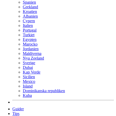
Spanien
Grekland
Kroatien
Albanien
Cypern
Italien
Portugal
Turkiet
Egypten
Marocko
Jordanien
Maldiverna
Nya Zeeland
Sverige
Dubai
Kap Verde
Sicilien
Mexico
Island
Dominikanska republiken
Kuba
Guider
Tips