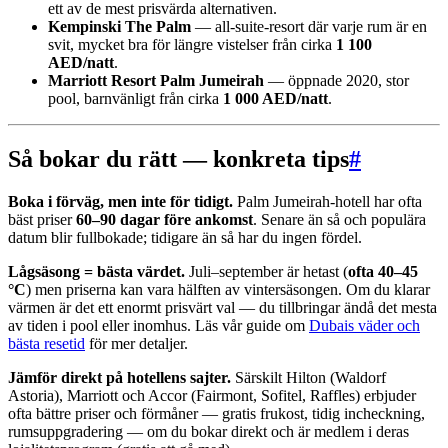
ett av de mest prisvärda alternativen.
Kempinski The Palm
— all-suite-resort där varje rum är en
svit, mycket bra för längre vistelser från cirka
1 100
AED/natt
.
Marriott Resort Palm Jumeirah
— öppnade 2020, stor
pool, barnvänligt från cirka
1 000 AED/natt
.
Så bokar du rätt — konkreta tips
#
Boka i förväg, men inte för tidigt.
Palm Jumeirah-hotell har ofta
bäst priser
60–90 dagar före ankomst
. Senare än så och populära
datum blir fullbokade; tidigare än så har du ingen fördel.
Lågsäsong = bästa värdet.
Juli–september är hetast (
ofta 40–45
°C
) men priserna kan vara hälften av vintersäsongen. Om du klarar
värmen är det ett enormt prisvärt val — du tillbringar ändå det mesta
av tiden i pool eller inomhus. Läs vår guide om
Dubais väder och
bästa resetid
för mer detaljer.
Jämför direkt på hotellens sajter.
Särskilt Hilton (Waldorf
Astoria), Marriott och Accor (Fairmont, Sofitel, Raffles) erbjuder
ofta bättre priser och förmåner — gratis frukost, tidig incheckning,
rumsuppgradering — om du bokar direkt och är medlem i deras