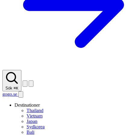
Sök
⌘K
gogo.se
Destinationer
Thailand
Vietnam
Japan
Sydkorea
Bali