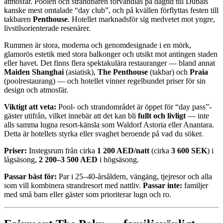
atmosfär. Poolen och strandbaren förvandlas på dagtid till Dubais
kanske mest omtalade “day club”, och på kvällen förflyttas festen till
takbaren
Penthouse
. Hotellet marknadsför sig medvetet mot yngre,
livstilsorienterade resenärer.
Rummen är stora, moderna och genomdesignade i en mörk,
glamorös estetik med stora balkonger och utsikt mot antingen staden
eller havet. Det finns flera spektakulära restauranger — bland annat
Maiden Shanghai
(asiatisk),
The Penthouse
(takbar) och
Praia
(poolrestaurang) — och hotellet vinner regelbundet priser för sin
design och atmosfär.
Viktigt att veta:
Pool- och strandområdet är öppet för “day pass”-
gäster utifrån, vilket innebär att det kan bli
fullt och livligt
— inte
alls samma lugna resort-känsla som Waldorf Astoria eller Anantara.
Detta är hotellets styrka eller svaghet beroende på vad du söker.
Priser:
Instegsrum från cirka
1 200 AED/natt
(cirka
3 600 SEK
) i
lågsäsong,
2 200–3 500 AED
i högsäsong.
Passar bäst för:
Par i 25–40-årsåldern, vängäng, tjejresor och alla
som vill kombinera strandresort med nattliv.
Passar inte:
familjer
med små barn eller gäster som prioriterar lugn och ro.