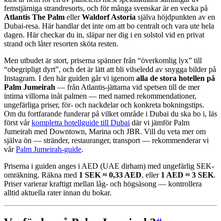
femstjärniga strandresorts, och för många svenskar är en vecka på
Atlantis The Palm
eller
Waldorf Astoria
själva höjdpunkten av en
Dubai-resa. Här handlar det inte om att bo centralt och vara ute hela
dagen. Här checkar du in, släpar ner dig i en solstol vid en privat
strand och låter resorten sköta resten.
Men utbudet är stort, priserna spänner från “överkomlig lyx” till
“obegripligt dyrt”, och det är lätt att bli vilseledd av snygga bilder på
Instagram. I den här guiden går vi igenom
alla de stora hotellen på
Palm Jumeirah
— från Atlantis-jättarna vid spetsen till de mer
intima villorna inåt palmen — med named rekommendationer,
ungefärliga priser, för- och nackdelar och konkreta bokningstips.
Om du fortfarande funderar på vilket område i Dubai du ska bo i, läs
först vår
kompletta hotellguide till Dubai
där vi jämför Palm
Jumeirah med Downtown, Marina och JBR. Vill du veta mer om
själva ön — stränder, restauranger, transport — rekommenderar vi
vår
Palm Jumeirah-guide
.
Priserna i guiden anges i AED (UAE dirham) med ungefärlig SEK-
omräkning. Räkna med
1 SEK ≈ 0,33 AED
, eller
1 AED ≈ 3 SEK
.
Priser varierar kraftigt mellan låg- och högsäsong — kontrollera
alltid aktuella rater innan du bokar.