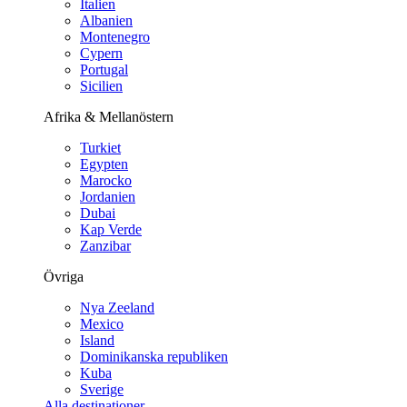
Italien
Albanien
Montenegro
Cypern
Portugal
Sicilien
Afrika & Mellanöstern
Turkiet
Egypten
Marocko
Jordanien
Dubai
Kap Verde
Zanzibar
Övriga
Nya Zeeland
Mexico
Island
Dominikanska republiken
Kuba
Sverige
Alla destinationer