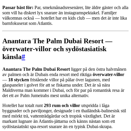
Passar bäst för:
Par, smekmånadsresenärer, lite äldre gäster och alla
som vill ha diskret lyx snarare än instagramspektakel. Familjer
välkomnas också — hotellet har en kids club — men det är inte lika
barnfokuserat som Atlantis.
Anantara The Palm Dubai Resort —
överwater-villor och sydöstasiatisk
känsla
#
Anantara The Palm Dubai Resort
ligger på den östra halvmånen
av palmen och är Dubais enda resort med riktiga
överwater-villor
—
18 stycken
fristående villor på pålar över lagunen, med
glaspaneler i golvet för att se fiskarna under. Det är så nära
Maldiverna man kommer i Dubai, och för par på romantisk resa är
det ett av Palm Jumeirahs mest unika alternativ.
Hotellet har totalt runt
293 rum och villor
utspridda i låga
byggnader och paviljonger, designade i en thailändsk-balinesisk stil
med mörkt trä, vattenträdgårdar och tropisk växtlighet. Det är
markant lugnare än Atlantis-jättarna och känns nästan som ett
sydöstasiatiskt spa-resort snarare än en typisk Dubai-skrapa.