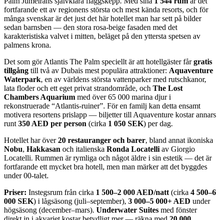
Palm Jumeirahs självklara flaggskepp. Med sina
1 544 rum
är det
fortfarande ett av regionens största och mest kända resorts, och för
många svenskar är det just det här hotellet man har sett på bilder
sedan barnsben — den stora rosa-beige fasaden med det
karakteristiska valvet i mitten, beläget på den yttersta spetsen av
palmens krona.
Det som gör Atlantis The Palm speciellt är att hotellgäster får
gratis
tillgång
till två av Dubais mest populära attraktioner:
Aquaventure
Waterpark
, en av världens största vattenparker med rutschkanor,
lata floder och ett eget privat strandområde, och
The Lost
Chambers Aquarium
med över 65 000 marina djur i
rekonstruerade “Atlantis-ruiner”. För en familj kan detta ensamt
motivera resortens prislapp — biljetter till Aquaventure kostar annars
runt
350 AED per person
(cirka
1 050 SEK
) per dag.
Hotellet har över
20 restauranger och barer
, bland annat ikoniska
Nobu
,
Hakkasan
och italienska
Ronda Locatelli
av Giorgio
Locatelli. Rummen är rymliga och något äldre i sin estetik — det är
fortfarande ett mycket bra hotell, men man märker att det byggdes
under 00-talet.
Priser:
Instegsrum från cirka
1 500–2 000 AED/natt
(cirka
4 500–6
000 SEK
) i lågsäsong (juli–september),
3 000–5 000+ AED
under
högsäsong (december–mars).
Underwater Suites
med fönster
direkt in i akvariet kostar betydligt mer — räkna med
20 000