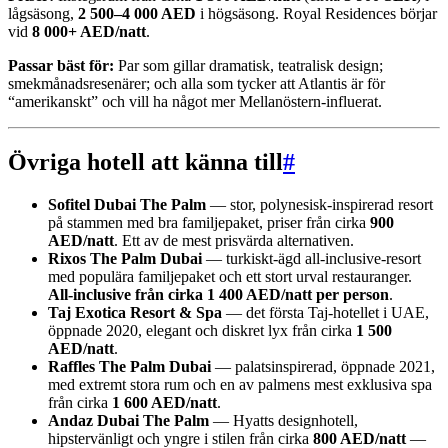
lågsäsong,
2 500–4 000 AED
i högsäsong. Royal Residences börjar
vid
8 000+ AED/natt
.
Passar bäst för:
Par som gillar dramatisk, teatralisk design;
smekmånadsresenärer; och alla som tycker att Atlantis är för
“amerikanskt” och vill ha något mer Mellanöstern-influerat.
Övriga hotell att känna till
#
Sofitel Dubai The Palm
— stor, polynesisk-inspirerad resort
på stammen med bra familjepaket, priser från cirka
900
AED/natt
. Ett av de mest prisvärda alternativen.
Rixos The Palm Dubai
— turkiskt-ägd all-inclusive-resort
med populära familjepaket och ett stort urval restauranger.
All-inclusive från cirka 1 400 AED/natt per person
.
Taj Exotica Resort & Spa
— det första Taj-hotellet i UAE,
öppnade 2020, elegant och diskret lyx från cirka
1 500
AED/natt
.
Raffles The Palm Dubai
— palatsinspirerad, öppnade 2021,
med extremt stora rum och en av palmens mest exklusiva spa
från cirka
1 600 AED/natt
.
Andaz Dubai The Palm
— Hyatts designhotell,
hipstervänligt och yngre i stilen från cirka
800 AED/natt
—