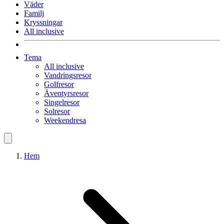
Väder
Familj
Kryssningar
All inclusive
Tema
All inclusive
Vandringsresor
Golfresor
Äventyrsresor
Singelresor
Solresor
Weekendresa
Hem