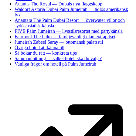
Atlantis The Royal — Dubais nya flaggskepp
Waldorf Astoria Dubai Palm Jumeirah — tidlös amerikansk
lyx
Anantara The Palm Dubai Resort — överwater-villor och
sydöstasiatisk känsla
FIVE Palm Jumeirah — livsstilsresortet med partykänsla
Fairmont The Palm — familjevänligt utan extrapriset
Jumeirah Zabeel Saray — ottomansk palatsstil
Övriga hotell att känna till
Så bokar du rätt — konkreta tips
Sammanfattning — vilket hotell ska du välja?
Vanliga frågor om hotell på Palm Jumeirah