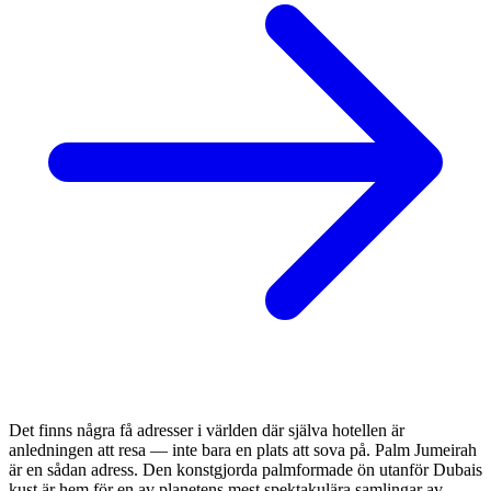
Det finns några få adresser i världen där själva hotellen är
anledningen att resa — inte bara en plats att sova på. Palm Jumeirah
är en sådan adress. Den konstgjorda palmformade ön utanför Dubais
kust är hem för en av planetens mest spektakulära samlingar av