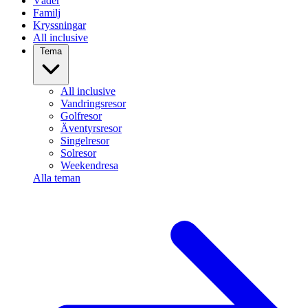
Väder
Familj
Kryssningar
All inclusive
Tema
All inclusive
Vandringsresor
Golfresor
Äventyrsresor
Singelresor
Solresor
Weekendresa
Alla teman