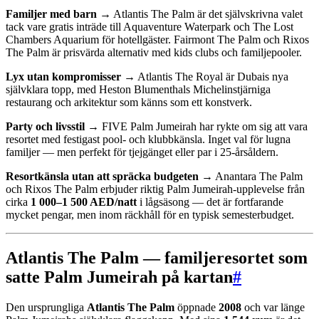
Familjer med barn →
Atlantis The Palm är det självskrivna valet
tack vare gratis inträde till Aquaventure Waterpark och The Lost
Chambers Aquarium för hotellgäster. Fairmont The Palm och Rixos
The Palm är prisvärda alternativ med kids clubs och familjepooler.
Lyx utan kompromisser →
Atlantis The Royal är Dubais nya
självklara topp, med Heston Blumenthals Michelinstjärniga
restaurang och arkitektur som känns som ett konstverk.
Party och livsstil →
FIVE Palm Jumeirah har rykte om sig att vara
resortet med festigast pool- och klubbkänsla. Inget val för lugna
familjer — men perfekt för tjejgänget eller par i 25-årsåldern.
Resortkänsla utan att spräcka budgeten →
Anantara The Palm
och Rixos The Palm erbjuder riktig Palm Jumeirah-upplevelse från
cirka
1 000–1 500 AED/natt
i lågsäsong — det är fortfarande
mycket pengar, men inom räckhåll för en typisk semesterbudget.
Atlantis The Palm — familjeresortet som
satte Palm Jumeirah på kartan
#
Den ursprungliga
Atlantis The Palm
öppnade
2008
och var länge