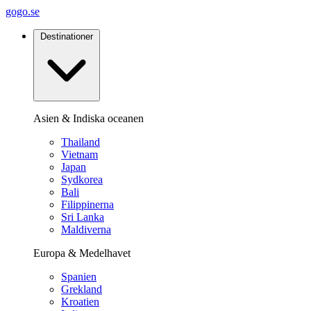
gogo.se
Destinationer
Asien & Indiska oceanen
Thailand
Vietnam
Japan
Sydkorea
Bali
Filippinerna
Sri Lanka
Maldiverna
Europa & Medelhavet
Spanien
Grekland
Kroatien