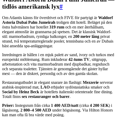
tidlös amerikansk lyx
#
Om Atlantis känns för överdrivet och FIVE för partyigt är
Waldorf
Astoria Dubai Palm Jumeirah
troligen ditt hotell. Beläget på den
östra halvmånen har hotellet
319 rum
och en mer återhållsam,
elegant atmosfär än grannarna på spetsen. Det är klassisk Waldorf-
stil: marmorbadrum, rymliga balkonger, en
200 meter lång
privat
strand, två temperaturreglerade pooler, tennisbana och en av Dubais
bäst ansedda spa-anläggningar.
Inredningen är hållen i en mjuk palett av sand, ivory och turkos med
europeiskt möblemang. Rum inkluderar
42-tums TV
, sittgrupp,
arbetsstation och vita marmorbadrum med djupbadkar, regndusch
och separata toaletter. Tjänsten är genomgående det gäster hyllar
mest — den är diskret, personlig och av den gamla skolan.
Restaurangutbudet är elegant snarare än flashigt:
Mezzerie
serverar
arabisk-inspirerad mat,
LAO
erbjuder sydöstasiatiska smaker och
Social by Heinz Beck
är hotellets italienskt orienterade fine dining.
Totalt finns
sex restauranger och barer
.
Priser:
Instegsrum från cirka
1 400 AED/natt
(cirka
4 200 SEK
) i
lågsäsong,
2 800–4 500 AED
under högsäsong. Via Hilton Honors
kan man ofta få bra värde med poäng.