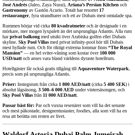
José Andrés
(Jaleo, Zaya Nurai),
Ariana’s Persian Kitchen
och
Gastronomy
av Gastón Acurio. Totalt har resortet
17
restauranger
, fyra strandbarer och ett av Dubais mest omtalade spa.
Rummen börjar vid cirka
80 kvadratmeter
och är designade i en
mörkare, mer mogen lyxpalett än det ursprungliga Atlantis. Alla rum
har
privat balkong
med utsikt över Arabiska golfen eller Dubais
skyline.
Sky Pool Villas
med privat infinity-pool hör till Dubais
mest hyllade rum. Och för riktigt extrema lommar finns
“The Royal
Mansion”
— en hel sviter-våning som kostar över
100 000
USD/natt
och anses vara bland världens dyraste hotellrum.
Hotellgäster får också gratis tillgång till
Aquaventure Waterpark
,
precis som på ursprungliga Atlantis.
Priser:
Instegsrum från cirka
1 800 AED/natt
(cirka
5 400 SEK
) i
absolut lågsäsong,
3 500–6 000 AED
under vintersäsongen, och
Sky Pool Villas
från
11 000 AED/natt
.
Passar bäst för:
Par och vuxna resenärer som vill ha det senaste
och mest påkostade, designentusiaster, foodies, alla som vill ha en
resa att berätta om resten av livet.
Waldorf Astoria Dubai Palm Jumeirah —