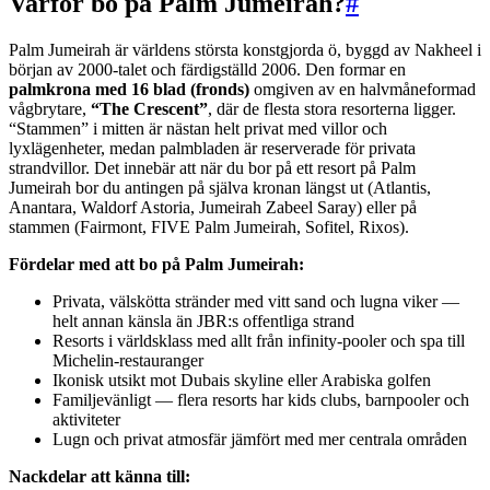
Varför bo på Palm Jumeirah?
#
Palm Jumeirah är världens största konstgjorda ö, byggd av Nakheel i
början av 2000-talet och färdigställd 2006. Den formar en
palmkrona med 16 blad (fronds)
omgiven av en halvmåneformad
vågbrytare,
“The Crescent”
, där de flesta stora resorterna ligger.
“Stammen” i mitten är nästan helt privat med villor och
lyxlägenheter, medan palmbladen är reserverade för privata
strandvillor. Det innebär att när du bor på ett resort på Palm
Jumeirah bor du antingen på själva kronan längst ut (Atlantis,
Anantara, Waldorf Astoria, Jumeirah Zabeel Saray) eller på
stammen (Fairmont, FIVE Palm Jumeirah, Sofitel, Rixos).
Fördelar med att bo på Palm Jumeirah:
Privata, välskötta stränder med vitt sand och lugna viker —
helt annan känsla än JBR:s offentliga strand
Resorts i världsklass med allt från infinity-pooler och spa till
Michelin-restauranger
Ikonisk utsikt mot Dubais skyline eller Arabiska golfen
Familjevänligt — flera resorts har kids clubs, barnpooler och
aktiviteter
Lugn och privat atmosfär jämfört med mer centrala områden
Nackdelar att känna till: