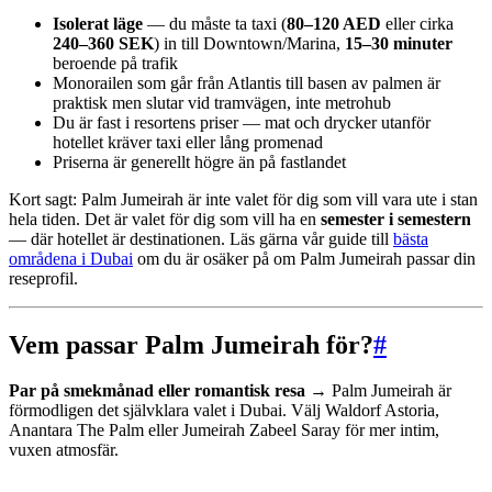
Isolerat läge
— du måste ta taxi (
80–120 AED
eller cirka
240–360 SEK
) in till Downtown/Marina,
15–30 minuter
beroende på trafik
Monorailen som går från Atlantis till basen av palmen är
praktisk men slutar vid tramvägen, inte metrohub
Du är fast i resortens priser — mat och drycker utanför
hotellet kräver taxi eller lång promenad
Priserna är generellt högre än på fastlandet
Kort sagt: Palm Jumeirah är inte valet för dig som vill vara ute i stan
hela tiden. Det är valet för dig som vill ha en
semester i semestern
— där hotellet är destinationen. Läs gärna vår guide till
bästa
områdena i Dubai
om du är osäker på om Palm Jumeirah passar din
reseprofil.
Vem passar Palm Jumeirah för?
#
Par på smekmånad eller romantisk resa →
Palm Jumeirah är
förmodligen det självklara valet i Dubai. Välj Waldorf Astoria,
Anantara The Palm eller Jumeirah Zabeel Saray för mer intim,
vuxen atmosfär.