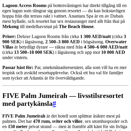
Lagoon Access Rooms
på bottenvåningen har direkt tillgång till en
egen lagun som slingrar sig genom resortet — du kan bokstavligen
hoppa från din terrass rakt i vattnet. Anantara Spa är en av Dubais
mest hyllade, och resortet har sex restauranger med allt från thai på
Mekong
till medelhavsmat på
The Beach House
.
Priser:
Deluxe Lagoon Rooms från cirka
1 300 AED/natt
(cirka
3
900 SEK
) i lågsäsong,
2 500–3 800 AED
i högsäsong.
Overwater
Villas
är betydligt dyrare — räkna med från
4 500–6 000 AED/natt
(cirka
13 500–18 000 SEK
) i lågsäsong och upp mot
10 000 AED
under vintern.
Passar bäst för:
Par, smekmånadsresenärer, alla som vill ha en mer
tropisk och avskild resortupplevelse. Också ett bra val för familjer
som tycker att Atlantis är för överväldigande.
FIVE Palm Jumeirah — livsstilsresortet
med partykänsla
#
FIVE Palm Jumeirah
är det hotell som splittrar åsikter mest på
palmen. Det har
470 rum, sviter och villor
, sex utomhuspooler och
en
150 meter
privat strand — men är framför allt känt för sin livliga