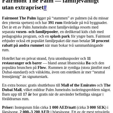
Fairmont The Palm — familjevänligt
utan extrapriset
#
Fairmont The Palm
ligger på “stammen” av palmen (så du missar
den yttersta spetsen) och har
391 rum
fördelade på två byggnader.
Det är ett av Palm Jumeirahs mest familjevänliga resorts med
separata
vuxen- och familjepooler
, en dedikerad kids club med
pedagogiska program, och en
splash park
för yngre barn. Fairmont
erbjuder också ett populärt familjepaket där man betalar
50 procent
rabatt på andra rummet
när man bokar två sammanhängande
rum.
Hotellet har en privat strand, fyra utomhuspooler och
11
restauranger och barer
— bland annat libanesiska
Ba
och den
populära brunchen på
Flow
. Rummen är rymliga (stora jämfört med
Dubai-standard) och välskötta, även om estetiken är mer “neutral
femstjärnig” än signaturstark.
En extra bonus: gratis shuttlebuss till
Mall of the Emirates
och
The
Dubai Mall
, vilket mildrar Palm Jumeirahs isoleringsproblem något.
Barn upp till
17 år
bor gratis när de använder befintliga sängar i
föräldrarnas rum.
Priser:
Instegsrum från cirka
1 000 AED/natt
(cirka
3 000 SEK
) i
lågsäsong,
2 000–3 200 AED
i högsäsong. Ett av de mest prisvärda