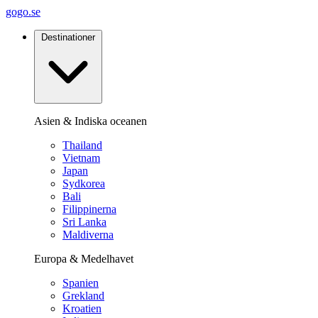
gogo.se
Destinationer
Asien & Indiska oceanen
Thailand
Vietnam
Japan
Sydkorea
Bali
Filippinerna
Sri Lanka
Maldiverna
Europa & Medelhavet
Spanien
Grekland
Kroatien