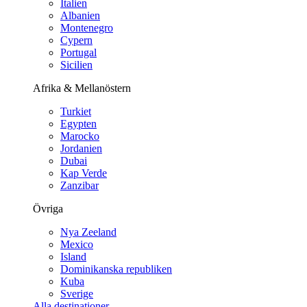
Italien
Albanien
Montenegro
Cypern
Portugal
Sicilien
Afrika & Mellanöstern
Turkiet
Egypten
Marocko
Jordanien
Dubai
Kap Verde
Zanzibar
Övriga
Nya Zeeland
Mexico
Island
Dominikanska republiken
Kuba
Sverige
Alla destinationer