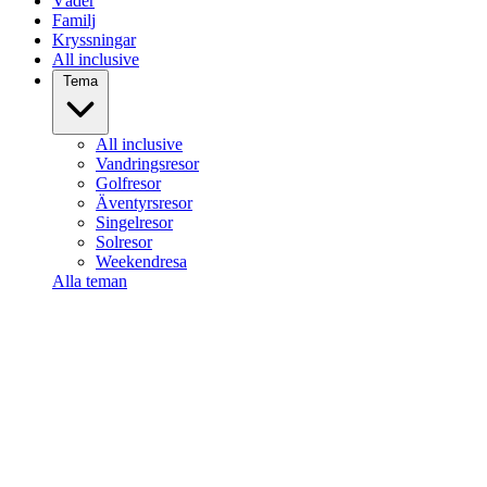
Väder
Familj
Kryssningar
All inclusive
Tema
All inclusive
Vandringsresor
Golfresor
Äventyrsresor
Singelresor
Solresor
Weekendresa
Alla teman