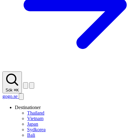
Sök
⌘K
gogo.se
Destinationer
Thailand
Vietnam
Japan
Sydkorea
Bali