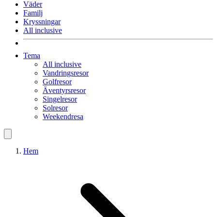
Väder
Familj
Kryssningar
All inclusive
Tema
All inclusive
Vandringsresor
Golfresor
Äventyrsresor
Singelresor
Solresor
Weekendresa
Hem