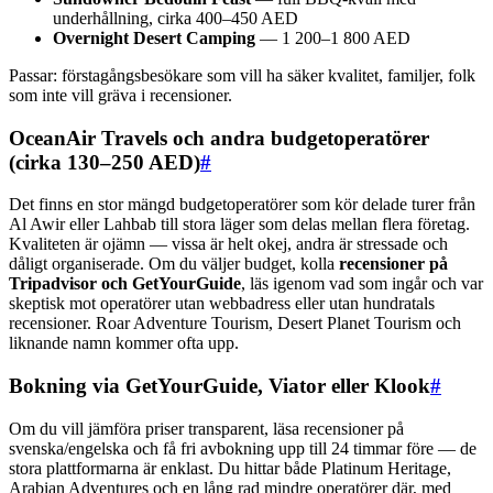
underhållning, cirka 400–450 AED
Overnight Desert Camping
— 1 200–1 800 AED
Passar: förstagångsbesökare som vill ha säker kvalitet, familjer, folk
som inte vill gräva i recensioner.
OceanAir Travels och andra budgetoperatörer
(cirka 130–250 AED)
#
Det finns en stor mängd budgetoperatörer som kör delade turer från
Al Awir eller Lahbab till stora läger som delas mellan flera företag.
Kvaliteten är ojämn — vissa är helt okej, andra är stressade och
dåligt organiserade. Om du väljer budget, kolla
recensioner på
Tripadvisor och GetYourGuide
, läs igenom vad som ingår och var
skeptisk mot operatörer utan webbadress eller utan hundratals
recensioner. Roar Adventure Tourism, Desert Planet Tourism och
liknande namn kommer ofta upp.
Bokning via GetYourGuide, Viator eller Klook
#
Om du vill jämföra priser transparent, läsa recensioner på
svenska/engelska och få fri avbokning upp till 24 timmar före — de
stora plattformarna är enklast. Du hittar både Platinum Heritage,
Arabian Adventures och en lång rad mindre operatörer där, med