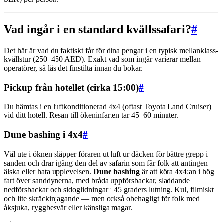
Vad ingår i en standard kvällssafari?
#
Det här är vad du faktiskt får för dina pengar i en typisk mellanklass-
kvällstur (250–450 AED). Exakt vad som ingår varierar mellan
operatörer, så läs det finstilta innan du bokar.
Pickup från hotellet (cirka 15:00)
#
Du hämtas i en luftkonditionerad 4x4 (oftast Toyota Land Cruiser)
vid ditt hotell. Resan till ökeninfarten tar 45–60 minuter.
Dune bashing i 4x4
#
Väl ute i öknen släpper föraren ut luft ur däcken för bättre grepp i
sanden och drar igång den del av safarin som får folk att antingen
älska eller hata upplevelsen.
Dune bashing
är att köra 4x4:an i hög
fart över sanddynerna, med bråda uppförsbackar, sladdande
nedförsbackar och sidoglidningar i 45 graders lutning. Kul, filmiskt
och lite skräckinjagande — men också obehagligt för folk med
åksjuka, ryggbesvär eller känsliga magar.