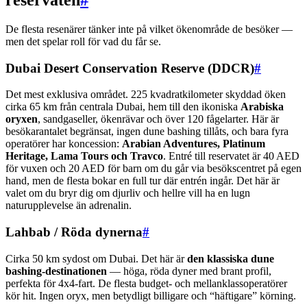
De flesta resenärer tänker inte på vilket ökenområde de besöker —
men det spelar roll för vad du får se.
Dubai Desert Conservation Reserve (DDCR)
#
Det mest exklusiva området. 225 kvadratkilometer skyddad öken
cirka 65 km från centrala Dubai, hem till den ikoniska
Arabiska
oryxen
, sandgaseller, ökenrävar och över 120 fågelarter. Här är
besökarantalet begränsat, ingen dune bashing tillåts, och bara fyra
operatörer har koncession:
Arabian Adventures, Platinum
Heritage, Lama Tours och Travco
. Entré till reservatet är 40 AED
för vuxen och 20 AED för barn om du går via besökscentret på egen
hand, men de flesta bokar en full tur där entrén ingår. Det här är
valet om du bryr dig om djurliv och hellre vill ha en lugn
naturupplevelse än adrenalin.
Lahbab / Röda dynerna
#
Cirka 50 km sydost om Dubai. Det här är
den klassiska dune
bashing-destinationen
— höga, röda dyner med brant profil,
perfekta för 4x4-fart. De flesta budget- och mellanklassoperatörer
kör hit. Ingen oryx, men betydligt billigare och “häftigare” körning.