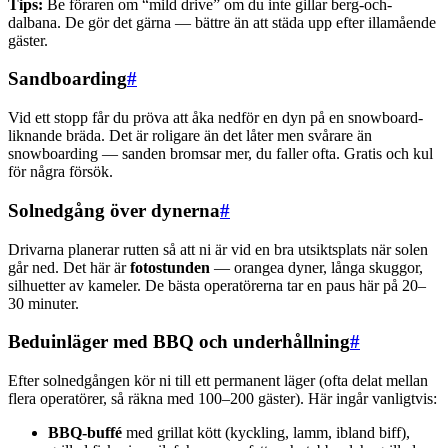
Tips:
Be föraren om “mild drive” om du inte gillar berg-och-
dalbana. De gör det gärna — bättre än att städa upp efter illamående
gäster.
Sandboarding
#
Vid ett stopp får du pröva att åka nedför en dyn på en snowboard-
liknande bräda. Det är roligare än det låter men svårare än
snowboarding — sanden bromsar mer, du faller ofta. Gratis och kul
för några försök.
Solnedgång över dynerna
#
Drivarna planerar rutten så att ni är vid en bra utsiktsplats när solen
går ned. Det här är
fotostunden
— orangea dyner, långa skuggor,
silhuetter av kameler. De bästa operatörerna tar en paus här på 20–
30 minuter.
Beduinläger med BBQ och underhållning
#
Efter solnedgången kör ni till ett permanent läger (ofta delat mellan
flera operatörer, så räkna med 100–200 gäster). Här ingår vanligtvis:
BBQ-buffé
med grillat kött (kyckling, lamm, ibland biff),