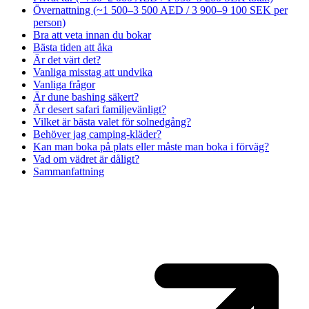
Övernattning (~1 500–3 500 AED / 3 900–9 100 SEK per
person)
Bra att veta innan du bokar
Bästa tiden att åka
Är det värt det?
Vanliga misstag att undvika
Vanliga frågor
Är dune bashing säkert?
Är desert safari familjevänligt?
Vilket är bästa valet för solnedgång?
Behöver jag camping-kläder?
Kan man boka på plats eller måste man boka i förväg?
Vad om vädret är dåligt?
Sammanfattning