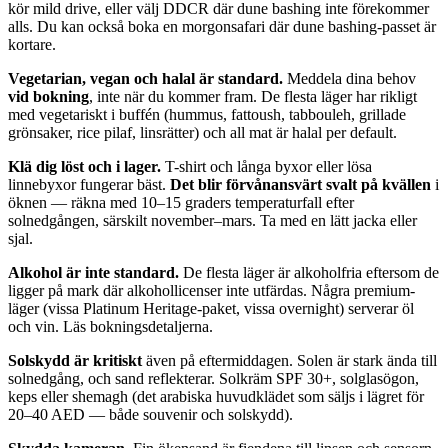
kör mild drive, eller välj DDCR där dune bashing inte förekommer
alls. Du kan också boka en morgonsafari där dune bashing-passet är
kortare.
Vegetarian, vegan och halal är standard.
Meddela dina behov
vid bokning
, inte när du kommer fram. De flesta läger har rikligt
med vegetariskt i buffén (hummus, fattoush, tabbouleh, grillade
grönsaker, rice pilaf, linsrätter) och all mat är halal per default.
Klä dig löst och i lager.
T-shirt och långa byxor eller lösa
linnebyxor fungerar bäst.
Det blir förvånansvärt svalt på kvällen
i
öknen — räkna med 10–15 graders temperaturfall efter
solnedgången, särskilt november–mars. Ta med en lätt jacka eller
sjal.
Alkohol är inte standard.
De flesta läger är alkoholfria eftersom de
ligger på mark där alkohollicenser inte utfärdas. Några premium-
läger (vissa Platinum Heritage-paket, vissa overnight) serverar öl
och vin. Läs bokningsdetaljerna.
Solskydd är kritiskt
även på eftermiddagen. Solen är stark ända till
solnedgång, och sand reflekterar. Solkräm SPF 30+, solglasögon,
keps eller shemagh (det arabiska huvudklädet som säljs i lägret för
20–40 AED — både souvenir och solskydd).