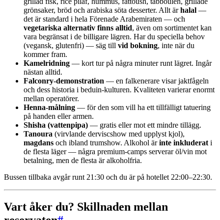
grillad fisk, rice pilaf, hummus, fattoush, tabbouleh, grillade
grönsaker, bröd och arabiska söta desserter. Allt är
halal
—
det är standard i hela Förenade Arabemiraten — och
vegetariska alternativ finns alltid
, även om sortimentet kan
vara begränsat i de billigare lägren. Har du speciella behov
(vegansk, glutenfri) — säg till
vid bokning
, inte när du
kommer fram.
Kamelridning
— kort tur på några minuter runt lägret. Ingår
nästan alltid.
Falconry-demonstration
— en falkenerare visar jaktfågeln
och dess historia i beduin-kulturen. Kvaliteten varierar enormt
mellan operatörer.
Henna-målning
— för den som vill ha ett tillfälligt tatuering
på handen eller armen.
Shisha (vattenpipa)
— gratis eller mot ett mindre tillägg.
Tanoura
(virvlande derviscshow med upplyst kjol),
magdans
och ibland trumshow. Alkohol är
inte inkluderat
i
de flesta läger — några premium-camps serverar öl/vin mot
betalning, men de flesta är alkoholfria.
Bussen tillbaka avgår runt 21:30 och du är på hotellet 22:00–22:30.
Vart åker du? Skillnaden mellan
reservaten
#