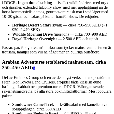
i DDCR.
Ingen dune bashing
— istället wildlife drives med oryx
och gazeller, extended falconry-show med mer uppläggning än de
korta kommersiella demos, gourmet-emiratisk mat i små läger med
10–30 gäster och fokus på kultur framför show. De erbjuder:
Heritage Desert Safari
(kväll) — cirka 750–950 AED (~1
950–2 470 SEK)
Wildlife Morning Drive
(morgon) — cirka 700–900 AED
Royal Heritage Overnight
— 2 500 AED och uppåt
Passar: par, fotografer, människor som tycker mainstreamturismen är
tröttsam, familjer som vill ha något mer än bullriga buffébord.
Arabian Adventures (etablerad mainstream, cirka
250–450 AED)
#
Del av Emirates Group och en av de längst verksamma operatörerna
i stan. Kör Toyota Land Cruisers, erbjuder både klassisk dune
bashing i Lahbab och premium-turer i DDCR. Välorganiserade,
säkerhetsmedvetna, på alla stora bokningsplattformar. Mest populära
paket:
Sundowner Camel Trek
— kvällssafari med kamelkaravan i
soluppgången, cirka 350 AED
Sundowner Bedouin Feast
— full BBQ-kväll med