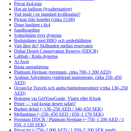
Privat 4x4-tour
Hot air balloon (lyxalternativet)
Vad ingår i en standard kvällssafari?
Pickup från hotellet (cirka 15:00)
Dune bashing i 4x4
Sandboarding
Solnedgång över dynerna
Beduinläger med BBQ och underhållning
Vart åker du? Skillnaden mellan reservaten
Dubai Desert Conservation Reserve (DDCR)
Lahbab / Röda dynerna
Al Awir
Bästa operatörerna
Platinum Heritage (premium, cirka 700–1 200 AED)
Arabian Adventures (etablerad mainstream, cirka 250–450
AED)
OceanAir Travels och andra budgetoperatörer (cirka 130–250
AED)
Bokning via GetYourGuide, Viator eller Klook
Priser — vad kostar desert safari?
Budget delad (~130–250 AED / 340–650 SEK)
Mellanklass (~250–450 AED / 650–1 170 SEK)
Premium DDCR / Platinum Heritage (~750–1 200 AED / 1
950–3 120 SEK)
Privat tur (~750–2 000 AED / 1 950–5 200 SEK totalt)