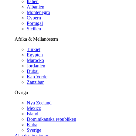
Italien
Albanien
Montenegro
Cypern
Portugal
Sicilien
Afrika & Mellanöstern
Turkiet
Egypten
Marocko
Jordanien
Dubai
Kap Verde
Zanzibar
Övriga
Nya Zeeland
Mexico
Island
Dominikanska republiken
Kuba
Sverige
Alla destinationer