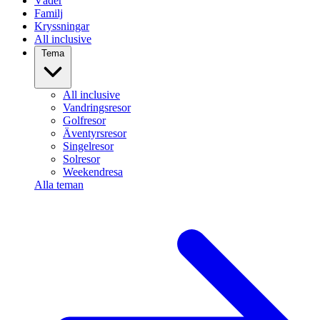
Väder
Familj
Kryssningar
All inclusive
Tema
All inclusive
Vandringsresor
Golfresor
Äventyrsresor
Singelresor
Solresor
Weekendresa
Alla teman