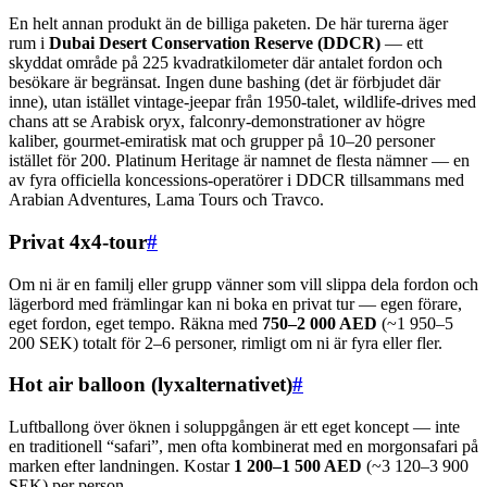
En helt annan produkt än de billiga paketen. De här turerna äger
rum i
Dubai Desert Conservation Reserve (DDCR)
— ett
skyddat område på 225 kvadratkilometer där antalet fordon och
besökare är begränsat. Ingen dune bashing (det är förbjudet där
inne), utan istället vintage-jeepar från 1950-talet, wildlife-drives med
chans att se Arabisk oryx, falconry-demonstrationer av högre
kaliber, gourmet-emiratisk mat och grupper på 10–20 personer
istället för 200. Platinum Heritage är namnet de flesta nämner — en
av fyra officiella koncessions-operatörer i DDCR tillsammans med
Arabian Adventures, Lama Tours och Travco.
Privat 4x4-tour
#
Om ni är en familj eller grupp vänner som vill slippa dela fordon och
lägerbord med främlingar kan ni boka en privat tur — egen förare,
eget fordon, eget tempo. Räkna med
750–2 000 AED
(~1 950–5
200 SEK) totalt för 2–6 personer, rimligt om ni är fyra eller fler.
Hot air balloon (lyxalternativet)
#
Luftballong över öknen i soluppgången är ett eget koncept — inte
en traditionell “safari”, men ofta kombinerat med en morgonsafari på
marken efter landningen. Kostar
1 200–1 500 AED
(~3 120–3 900
SEK) per person.