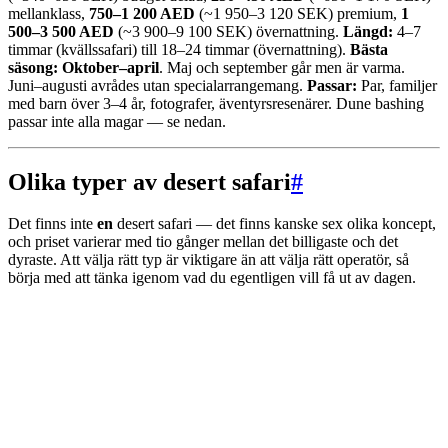
mellanklass,
750–1 200 AED
(~1 950–3 120 SEK) premium,
1
500–3 500 AED
(~3 900–9 100 SEK) övernattning.
Längd:
4–7
timmar (kvällssafari) till 18–24 timmar (övernattning).
Bästa
säsong:
Oktober–april
. Maj och september går men är varma.
Juni–augusti avrådes utan specialarrangemang.
Passar:
Par, familjer
med barn över 3–4 år, fotografer, äventyrsresenärer. Dune bashing
passar inte alla magar — se nedan.
Olika typer av desert safari
#
Det finns inte
en
desert safari — det finns kanske sex olika koncept,
och priset varierar med tio gånger mellan det billigaste och det
dyraste. Att välja rätt typ är viktigare än att välja rätt operatör, så
börja med att tänka igenom vad du egentligen vill få ut av dagen.