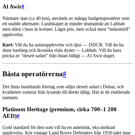
Al Awir
#
Närmare stan (ca 40 km), används av många budgetoperatörer som
ett snabbt alternativ. Landskapet är mindre dramatiskt än Lahbab
men tiden i buss är kortare. Lägst pris, men också mest “industriell”
upplevelse.
Kort:
Vill du ha naturupplevelse och djur — DDCR. Vill du ha
dune bashing och ikoniska röda dyner — Lahbab. Vill du bara
pricka av “desert safari” från listan billigt — Al Awir duger.
Bästa operatörerna
#
Det finns hundratals företag som säljer desert safari i Dubai, och
kvaliteten varierar från lysande till direkt dålig. Här är de etablerade
namnen.
Platinum Heritage (premium, cirka 700–1 200
AED)
#
Gold standard för den som vill ha en autentisk, eko-inriktad
upplevelse. Kör vintage Land Rover Defenders från 1950-talet inne