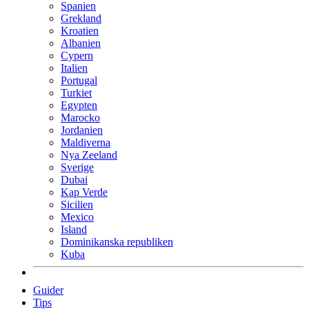
Spanien
Grekland
Kroatien
Albanien
Cypern
Italien
Portugal
Turkiet
Egypten
Marocko
Jordanien
Maldiverna
Nya Zeeland
Sverige
Dubai
Kap Verde
Sicilien
Mexico
Island
Dominikanska republiken
Kuba
Guider
Tips