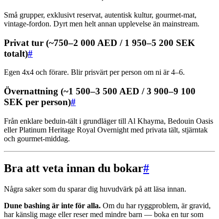
Små grupper, exklusivt reservat, autentisk kultur, gourmet-mat,
vintage-fordon. Dyrt men helt annan upplevelse än mainstream.
Privat tur (~750–2 000 AED / 1 950–5 200 SEK
totalt)
#
Egen 4x4 och förare. Blir prisvärt per person om ni är 4–6.
Övernattning (~1 500–3 500 AED / 3 900–9 100
SEK per person)
#
Från enklare beduin-tält i grundläger till Al Khayma, Bedouin Oasis
eller Platinum Heritage Royal Overnight med privata tält, stjärntak
och gourmet-middag.
Bra att veta innan du bokar
#
Några saker som du sparar dig huvudvärk på att läsa innan.
Dune bashing är inte för alla.
Om du har ryggproblem, är gravid,
har känslig mage eller reser med mindre barn — boka en tur som