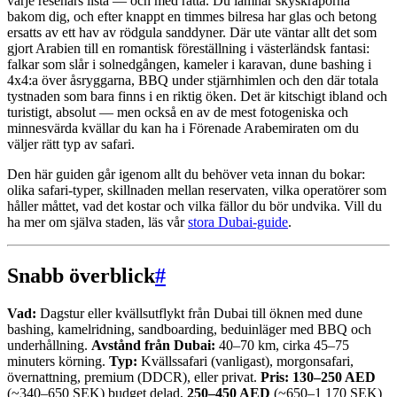
varje resenärs lista — och med rätta. Du lämnar skyskraporna
bakom dig, och efter knappt en timmes bilresa har glas och betong
ersatts av ett hav av rödgula sanddyner. Där ute väntar allt det som
gjort Arabien till en romantisk föreställning i västerländsk fantasi:
falkar som slår i solnedgången, kameler i karavan, dune bashing i
4x4:a över åsryggarna, BBQ under stjärnhimlen och den där totala
tystnaden som bara finns i en riktig öken. Det är kitschigt ibland och
turistigt, absolut — men också en av de mest fotogeniska och
minnesvärda kvällar du kan ha i Förenade Arabemiraten om du
väljer rätt typ av safari.
Den här guiden går igenom allt du behöver veta innan du bokar:
olika safari-typer, skillnaden mellan reservaten, vilka operatörer som
håller måttet, vad det kostar och vilka fällor du bör undvika. Vill du
ha mer om själva staden, läs vår
stora Dubai-guide
.
Snabb överblick
#
Vad:
Dagstur eller kvällsutflykt från Dubai till öknen med dune
bashing, kamelridning, sandboarding, beduinläger med BBQ och
underhållning.
Avstånd från Dubai:
40–70 km, cirka 45–75
minuters körning.
Typ:
Kvällssafari (vanligast), morgonsafari,
övernattning, premium (DDCR), eller privat.
Pris:
130–250 AED
(~340–650 SEK) budget delad,
250–450 AED
(~650–1 170 SEK)