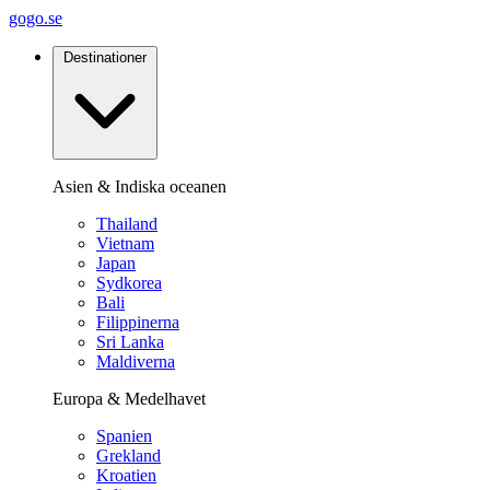
gogo.se
Destinationer
Asien & Indiska oceanen
Thailand
Vietnam
Japan
Sydkorea
Bali
Filippinerna
Sri Lanka
Maldiverna
Europa & Medelhavet
Spanien
Grekland
Kroatien