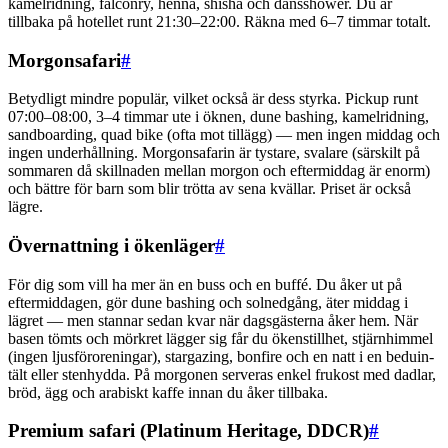
kamelridning, falconry, henna, shisha och dansshower. Du är
tillbaka på hotellet runt 21:30–22:00. Räkna med 6–7 timmar totalt.
Morgonsafari
#
Betydligt mindre populär, vilket också är dess styrka. Pickup runt
07:00–08:00, 3–4 timmar ute i öknen, dune bashing, kamelridning,
sandboarding, quad bike (ofta mot tillägg) — men ingen middag och
ingen underhållning. Morgonsafarin är tystare, svalare (särskilt på
sommaren då skillnaden mellan morgon och eftermiddag är enorm)
och bättre för barn som blir trötta av sena kvällar. Priset är också
lägre.
Övernattning i ökenläger
#
För dig som vill ha mer än en buss och en buffé. Du åker ut på
eftermiddagen, gör dune bashing och solnedgång, äter middag i
lägret — men stannar sedan kvar när dagsgästerna åker hem. När
basen tömts och mörkret lägger sig får du ökenstillhet, stjärnhimmel
(ingen ljusföroreningar), stargazing, bonfire och en natt i en beduin-
tält eller stenhydda. På morgonen serveras enkel frukost med dadlar,
bröd, ägg och arabiskt kaffe innan du åker tillbaka.
Premium safari (Platinum Heritage, DDCR)
#