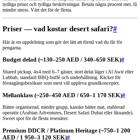
tydliga priser och tydliga beskrivningar. Betala några procent mer, få
mindre stress. Värt det för de flesta.
Priser — vad kostar desert safari?
#
Här är en uppdelning som gör det lätt att förstå vad du får för
pengarna.
Budget delad (~130–250 AED / 340–650 SEK)
#
Shared pickup, 4x4 med 6–7 gäster, stort delat läger i Al Awir eller
Lahbab, standard BBQ-buffé och underhållning. Räcker för
förstagångsbesökare som mest vill uppleva grundkonceptet.
Mellanklass (~250–450 AED / 650–1 170 SEK)
#
Bättre organiserad, mindre grupp, kanske bättre mat, etablerad
operatör (Arabian Adventures, Desert Safari Dubai eller liknande).
Sweet spot för de flesta resenärer.
Premium DDCR / Platinum Heritage (~750–1 200
AED / 1 950–3 120 SEK)
#