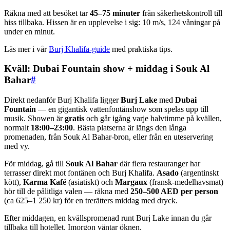
Räkna med att besöket tar
45–75 minuter
från säkerhetskontroll till
hiss tillbaka. Hissen är en upplevelse i sig: 10 m/s, 124 våningar på
under en minut.
Läs mer i vår
Burj Khalifa-guide
med praktiska tips.
Kväll: Dubai Fountain show + middag i Souk Al
Bahar
#
Direkt nedanför Burj Khalifa ligger
Burj Lake
med
Dubai
Fountain
— en gigantisk vattenfontänshow som spelas upp till
musik. Showen är
gratis
och går igång varje halvtimme på kvällen,
normalt
18:00–23:00
. Bästa platserna är längs den långa
promenaden, från Souk Al Bahar-bron, eller från en uteservering
med vy.
För middag, gå till
Souk Al Bahar
där flera restauranger har
terrasser direkt mot fontänen och Burj Khalifa.
Asado
(argentinskt
kött),
Karma Kafé
(asiatiskt) och
Margaux
(fransk-medelhavsmat)
hör till de pålitliga valen — räkna med
250–500 AED per person
(ca 625–1 250 kr) för en trerätters middag med dryck.
Efter middagen, en kvällspromenad runt Burj Lake innan du går
tillbaka till hotellet. Imorgon väntar öknen.