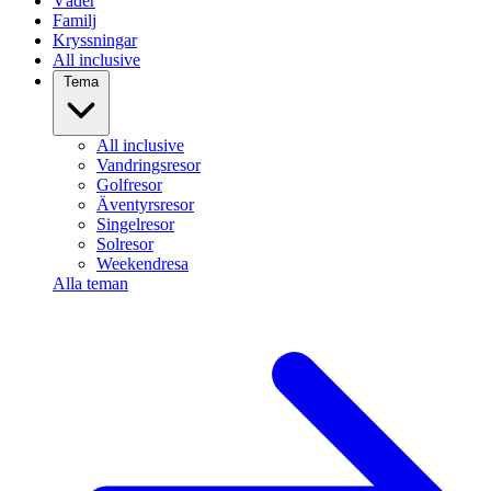
Väder
Familj
Kryssningar
All inclusive
Tema
All inclusive
Vandringsresor
Golfresor
Äventyrsresor
Singelresor
Solresor
Weekendresa
Alla teman