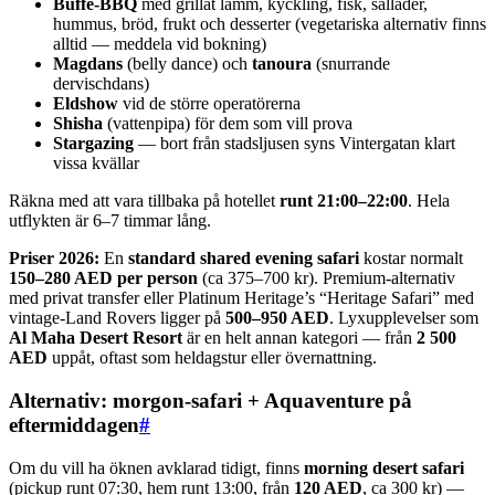
Buffé-BBQ
med grillat lamm, kyckling, fisk, sallader,
hummus, bröd, frukt och desserter (vegetariska alternativ finns
alltid — meddela vid bokning)
Magdans
(belly dance) och
tanoura
(snurrande
dervischdans)
Eldshow
vid de större operatörerna
Shisha
(vattenpipa) för dem som vill prova
Stargazing
— bort från stadsljusen syns Vintergatan klart
vissa kvällar
Räkna med att vara tillbaka på hotellet
runt 21:00–22:00
. Hela
utflykten är 6–7 timmar lång.
Priser 2026:
En
standard shared evening safari
kostar normalt
150–280 AED per person
(ca 375–700 kr). Premium-alternativ
med privat transfer eller Platinum Heritage’s “Heritage Safari” med
vintage-Land Rovers ligger på
500–950 AED
. Lyxupplevelser som
Al Maha Desert Resort
är en helt annan kategori — från
2 500
AED
uppåt, oftast som heldagstur eller övernattning.
Alternativ: morgon-safari + Aquaventure på
eftermiddagen
#
Om du vill ha öknen avklarad tidigt, finns
morning desert safari
(pickup runt 07:30, hem runt 13:00, från
120 AED
, ca 300 kr) —