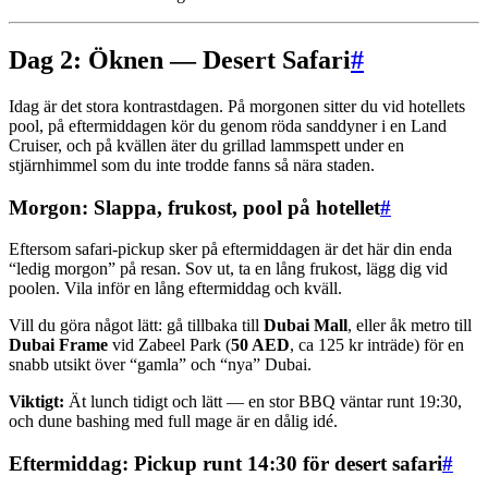
Dag 2: Öknen — Desert Safari
#
Idag är det stora kontrastdagen. På morgonen sitter du vid hotellets
pool, på eftermiddagen kör du genom röda sanddyner i en Land
Cruiser, och på kvällen äter du grillad lammspett under en
stjärnhimmel som du inte trodde fanns så nära staden.
Morgon: Slappa, frukost, pool på hotellet
#
Eftersom safari-pickup sker på eftermiddagen är det här din enda
“ledig morgon” på resan. Sov ut, ta en lång frukost, lägg dig vid
poolen. Vila inför en lång eftermiddag och kväll.
Vill du göra något lätt: gå tillbaka till
Dubai Mall
, eller åk metro till
Dubai Frame
vid Zabeel Park (
50 AED
, ca 125 kr inträde) för en
snabb utsikt över “gamla” och “nya” Dubai.
Viktigt:
Ät lunch tidigt och lätt — en stor BBQ väntar runt 19:30,
och dune bashing med full mage är en dålig idé.
Eftermiddag: Pickup runt 14:30 för desert safari
#