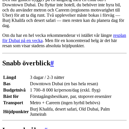
Downtown Dubai. Du flyttar inte hotell, du behöver inte hyra bil,
och du använder metron och Careem (regionens motsvarighet till
Uber) för att ta dig runt. Två upplevelser måste bokas i förväg —
Burj Khalifa och desert safari — men resten kan du planera dag för
dag.
Om du har en hel vecka rekommenderar vi istället vår längre
resplan
för Dubai på en vecka
. Men för en koncentrerad helg är det här
resan som visar stadens absoluta höjdpunkter.
Snabb överblick
#
Längd
3 dagar / 2-3 nätter
Bas
Downtown Dubai (en bas hela resan)
Budgetnivå
1 700–8 000 kr/person/dag (exkl. flyg)
Bäst för
Förstagångsbesökare, par, stopover-resenärer
Transport
Metro + Careem (ingen hyrbil behövs)
Burj Khalifa, desert safari, Old Dubai, Palm
Höjdpunkter
Jumeirah