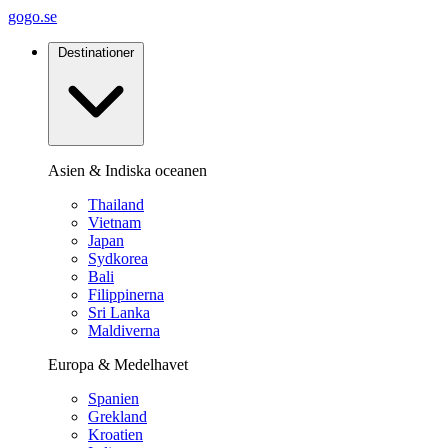
gogo.se
Destinationer
Asien & Indiska oceanen
Thailand
Vietnam
Japan
Sydkorea
Bali
Filippinerna
Sri Lanka
Maldiverna
Europa & Medelhavet
Spanien
Grekland
Kroatien