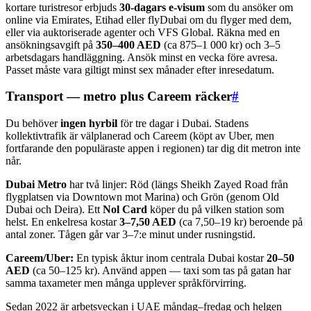
kortare turistresor erbjuds
30-dagars e-visum
som du ansöker om
online via Emirates, Etihad eller flyDubai om du flyger med dem,
eller via auktoriserade agenter och VFS Global. Räkna med en
ansökningsavgift på
350–400 AED
(ca 875–1 000 kr) och 3–5
arbetsdagars handläggning. Ansök minst en vecka före avresa.
Passet måste vara giltigt minst sex månader efter inresedatum.
Transport — metro plus Careem räcker
#
Du behöver
ingen hyrbil
för tre dagar i Dubai. Stadens
kollektivtrafik är välplanerad och Careem (köpt av Uber, men
fortfarande den populäraste appen i regionen) tar dig dit metron inte
når.
Dubai Metro
har två linjer: Röd (längs Sheikh Zayed Road från
flygplatsen via Downtown mot Marina) och Grön (genom Old
Dubai och Deira). Ett
Nol Card
köper du på vilken station som
helst. En enkelresa kostar
3–7,50 AED
(ca 7,50–19 kr) beroende på
antal zoner. Tågen går var 3–7:e minut under rusningstid.
Careem/Uber:
En typisk åktur inom centrala Dubai kostar
20–50
AED
(ca 50–125 kr). Använd appen — taxi som tas på gatan har
samma taxameter men många upplever språkförvirring.
Sedan 2022 är arbetsveckan i UAE måndag–fredag och helgen