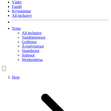
Väder
Familj
Kryssningar
All inclusive
Tema
All inclusive
Vandringsresor
Golfresor
Äventyrsresor
Singelresor
Solresor
Weekendresa
Hem