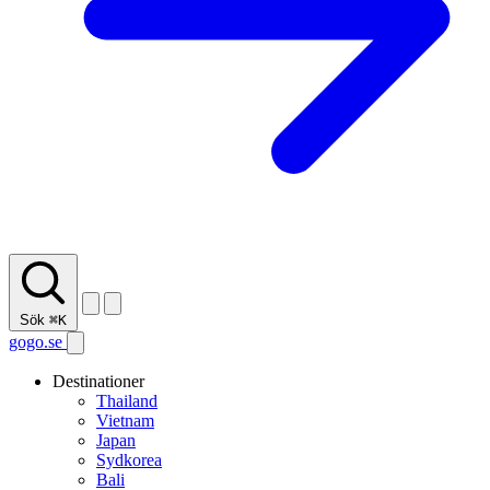
Sök
⌘K
gogo.se
Destinationer
Thailand
Vietnam
Japan
Sydkorea
Bali