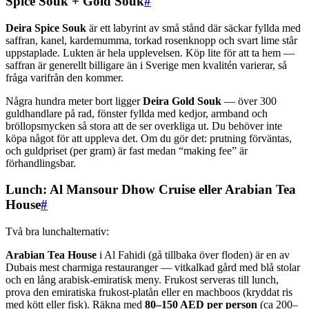
Spice Souk + Gold Souk
#
Deira Spice Souk
är ett labyrint av små stånd där säckar fyllda med
saffran, kanel, kardemumma, torkad rosenknopp och svart lime står
uppstaplade. Lukten är hela upplevelsen. Köp lite för att ta hem —
saffran är generellt billigare än i Sverige men kvalitén varierar, så
fråga varifrån den kommer.
Några hundra meter bort ligger
Deira Gold Souk
— över 300
guldhandlare på rad, fönster fyllda med kedjor, armband och
bröllopsmycken så stora att de ser overkliga ut. Du behöver inte
köpa något för att uppleva det. Om du gör det: prutning förväntas,
och guldpriset (per gram) är fast medan “making fee” är
förhandlingsbar.
Lunch: Al Mansour Dhow Cruise eller Arabian Tea
House
#
Två bra lunchalternativ:
Arabian Tea House
i Al Fahidi (gå tillbaka över floden) är en av
Dubais mest charmiga restauranger — vitkalkad gård med blå stolar
och en lång arabisk-emiratisk meny. Frukost serveras till lunch,
prova den emiratiska frukost-platån eller en machboos (kryddat ris
med kött eller fisk). Räkna med
80–150 AED per person
(ca 200–