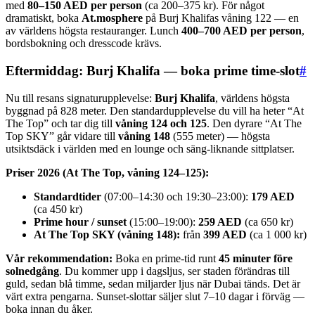
med
80–150 AED per person
(ca 200–375 kr). För något
dramatiskt, boka
At.mosphere
på Burj Khalifas våning 122 — en
av världens högsta restauranger. Lunch
400–700 AED per person
,
bordsbokning och dresscode krävs.
Eftermiddag: Burj Khalifa — boka prime time-slot
#
Nu till resans signaturupplevelse:
Burj Khalifa
, världens högsta
byggnad på 828 meter. Den standardupplevelse du vill ha heter “At
The Top” och tar dig till
våning 124 och 125
. Den dyrare “At The
Top SKY” går vidare till
våning 148
(555 meter) — högsta
utsiktsdäck i världen med en lounge och säng-liknande sittplatser.
Priser 2026 (At The Top, våning 124–125):
Standardtider
(07:00–14:30 och 19:30–23:00):
179 AED
(ca 450 kr)
Prime hour / sunset
(15:00–19:00):
259 AED
(ca 650 kr)
At The Top SKY (våning 148):
från
399 AED
(ca 1 000 kr)
Vår rekommendation:
Boka en prime-tid runt
45 minuter före
solnedgång
. Du kommer upp i dagsljus, ser staden förändras till
guld, sedan blå timme, sedan miljarder ljus när Dubai tänds. Det är
värt extra pengarna. Sunset-slottar säljer slut 7–10 dagar i förväg —
boka innan du åker.