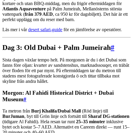
kortare och utan BBQ-middag, men du frigör eftermiddagen för
Atlantis Aquaventure
på Palm Jumeirah, Mellanösterns största
vattenpark (
från 379 AED
, ca 950 kr för dagsbiljett). Det här är ett
perfekt upplägg om du reser med barn.
Läs mer i vår
desert safari-guide
för en jämförelse av operatörer.
Dag 3: Old Dubai + Palm Jumeirah
#
Sista dagen växlar tempo helt. På morgonen är du i det Dubai som
fanns före oljan: kvarter av sandstenshus, marknadssouqer, en träbåt
över floden för ett par mynt. På eftermiddagen tar du metron till
stadens mest fotograferade konstgjorda ö och tittar tillbaka mot
skyline från andra hållet.
Morgon: Al Fahidi Historical District + Dubai
Museum
#
Ta metron från
Burj Khalifa/Dubai Mall
(Röd linje) till
BurJuman
, byt till Grön linje och fortsätt till
Sharaf DG-stationen
(tidigare Al Fahidi). Hela resan tar runt
25–35 minuter
inklusive
bytet och kostar 5–7 AED. Alternativt en Careem direkt — runt 15–
20 minuter och 40–60 AED.