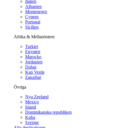
Italien
Albanien
Montenegro
Cypern
Portugal
Sicilien
Afrika & Mellanöstern
Turkiet
Egypten
Marocko
Jordanien
Dubai
Kap Verde
Zanzibar
Övriga
Nya Zeeland
Mexico
Island
Dominikanska republiken
Kuba
Sverige
Alla destinationer