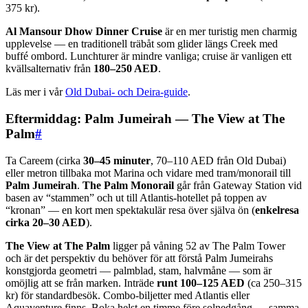
375 kr).
Al Mansour Dhow Dinner Cruise
är en mer turistig men charmig
upplevelse — en traditionell träbåt som glider längs Creek med
buffé ombord. Lunchturer är mindre vanliga; cruise är vanligen ett
kvällsalternativ från
180–250 AED
.
Läs mer i vår
Old Dubai- och Deira-guide
.
Eftermiddag: Palm Jumeirah — The View at The
Palm
#
Ta Careem (cirka
30–45 minuter
, 70–110 AED från Old Dubai)
eller metron tillbaka mot Marina och vidare med tram/monorail till
Palm Jumeirah
.
The Palm Monorail
går från Gateway Station vid
basen av “stammen” och ut till Atlantis-hotellet på toppen av
“kronan” — en kort men spektakulär resa över själva ön (
enkelresa
cirka 20–30 AED
).
The View at The Palm
ligger på våning 52 av The Palm Tower
och är det perspektiv du behöver för att förstå Palm Jumeirahs
konstgjorda geometri — palmblad, stam, halvmåne — som är
omöjlig att se från marken. Inträde
runt 100–125 AED
(ca 250–315
kr) för standardbesök. Combo-biljetter med Atlantis eller
Aquaventure finns. Boka helst en timme före solnedgång — samma