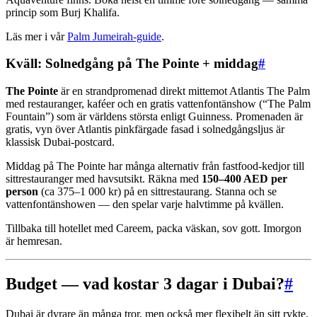
princip som Burj Khalifa.
Läs mer i vår
Palm Jumeirah-guide
.
Kväll: Solnedgång på The Pointe + middag
#
The Pointe
är en strandpromenad direkt mittemot Atlantis The Palm
med restauranger, kaféer och en gratis vattenfontänshow (“The Palm
Fountain”) som är världens största enligt Guinness. Promenaden är
gratis, vyn över Atlantis pinkfärgade fasad i solnedgångsljus är
klassisk Dubai-postcard.
Middag på The Pointe har många alternativ från fastfood-kedjor till
sittrestauranger med havsutsikt. Räkna med
150–400 AED per
person
(ca 375–1 000 kr) på en sittrestaurang. Stanna och se
vattenfontänshowen — den spelar varje halvtimme på kvällen.
Tillbaka till hotellet med Careem, packa väskan, sov gott. Imorgon
är hemresan.
Budget — vad kostar 3 dagar i Dubai?
#
Dubai är dyrare än många tror, men också mer flexibelt än sitt rykte.