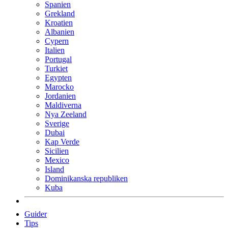
Spanien
Grekland
Kroatien
Albanien
Cypern
Italien
Portugal
Turkiet
Egypten
Marocko
Jordanien
Maldiverna
Nya Zeeland
Sverige
Dubai
Kap Verde
Sicilien
Mexico
Island
Dominikanska republiken
Kuba
Guider
Tips