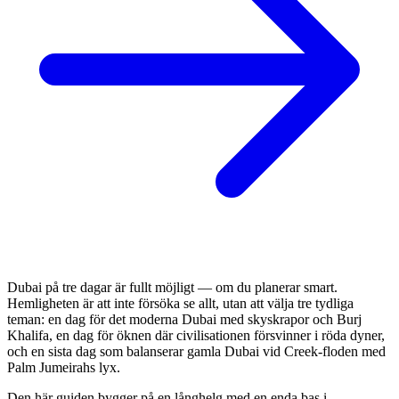
Dubai på tre dagar är fullt möjligt — om du planerar smart.
Hemligheten är att inte försöka se allt, utan att välja tre tydliga
teman: en dag för det moderna Dubai med skyskrapor och Burj
Khalifa, en dag för öknen där civilisationen försvinner i röda dyner,
och en sista dag som balanserar gamla Dubai vid Creek-floden med
Palm Jumeirahs lyx.
Den här guiden bygger på en långhelg med en enda bas i