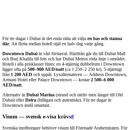
För tre dagar i Dubai är det enda rätta att välja
en bas och stanna
där
. Att flytta mellan hotell stjäl en halv dag varje gång.
Downtown Dubai
är vårt förstaval. Härifrån går du till Dubai Mall
och Burj Khalifa till fots och har Dubai Metros röda linje i området.
Hotell i alla prisklasser finns: en 4-stjärnig dubbelrum i Downtown
ligger ofta på
500–900 AED/natt
(ca 1 250–2 250 kr), 5-stjärnigt
från
1 200 AED
och uppåt. Lyxalternativen — Address Downtown,
Armani Hotel eller Palace Downtown — kostar
2 500–6 000
AED/natt
.
Alternativ är
Dubai Marina
(strand och uteliv men längre till Old
Dubai) eller
Deira
(billigast och autentiskt). För tre dagar är
Downtown ändå smartast.
Visum — svensk e-visa krävs
#
Svenska medborgare behöver visum till Förenade Arabemiraten. För