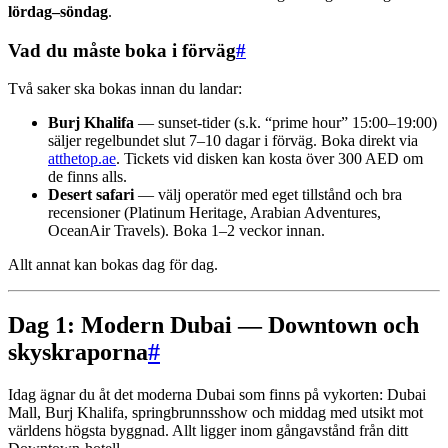
lördag–söndag
.
Vad du måste boka i förväg
#
Två saker ska bokas innan du landar:
Burj Khalifa
— sunset-tider (s.k. “prime hour” 15:00–19:00)
säljer regelbundet slut 7–10 dagar i förväg. Boka direkt via
atthetop.ae
. Tickets vid disken kan kosta över 300 AED om
de finns alls.
Desert safari
— välj operatör med eget tillstånd och bra
recensioner (Platinum Heritage, Arabian Adventures,
OceanAir Travels). Boka 1–2 veckor innan.
Allt annat kan bokas dag för dag.
Dag 1: Modern Dubai — Downtown och
skyskraporna
#
Idag ägnar du åt det moderna Dubai som finns på vykorten: Dubai
Mall, Burj Khalifa, springbrunnsshow och middag med utsikt mot
världens högsta byggnad. Allt ligger inom gångavstånd från ditt