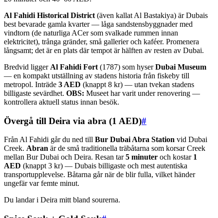
Al Fahidi Historical District
(även kallat Al Bastakiya) är Dubais
best bevarade gamla kvarter — låga sandstensbyggnader med
vindtorn (de naturliga ACer som svalkade rummen innan
elektricitet), trånga gränder, små gallerier och kaféer. Promenera
långsamt; det är en plats där tempot är hälften av resten av Dubai.
Bredvid ligger
Al Fahidi Fort
(1787) som hyser
Dubai Museum
— en kompakt utställning av stadens historia från fiskeby till
metropol. Inträde
3 AED
(knappt 8 kr) — utan tvekan stadens
billigaste sevärdhet.
OBS:
Museet har varit under renovering —
kontrollera aktuell status innan besök.
Övergå till Deira via abra (1 AED)
#
Från Al Fahidi går du ned till
Bur Dubai Abra Station
vid Dubai
Creek.
Abran
är de små traditionella träbåtarna som korsar Creek
mellan Bur Dubai och Deira. Resan tar
5 minuter
och kostar
1
AED
(knappt 3 kr) — Dubais billigaste och mest autentiska
transportupplevelse. Båtarna går när de blir fulla, vilket händer
ungefär var femte minut.
Du landar i Deira mitt bland sourerna.