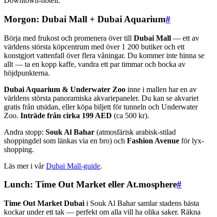
Downtown-hotell.
Morgon: Dubai Mall + Dubai Aquarium
#
Börja med frukost och promenera över till
Dubai Mall
— ett av
världens största köpcentrum med över 1 200 butiker och ett
konstgjort vattenfall över flera våningar. Du kommer inte hinna se
allt — ta en kopp kaffe, vandra ett par timmar och bocka av
höjdpunkterna.
Dubai Aquarium & Underwater Zoo
inne i mallen har en av
världens största panoramiska akvariepaneler. Du kan se akvariet
gratis från utsidan, eller köpa biljett för tunneln och Underwater
Zoo.
Inträde från cirka 199 AED
(ca 500 kr).
Andra stopp:
Souk Al Bahar
(atmosfärisk arabisk-stilad
shoppingdel som länkas via en bro) och
Fashion Avenue
för lyx-
shopping.
Läs mer i vår
Dubai Mall-guide
.
Lunch: Time Out Market eller At.mosphere
#
Time Out Market Dubai
i Souk Al Bahar samlar stadens bästa
kockar under ett tak — perfekt om alla vill ha olika saker. Räkna