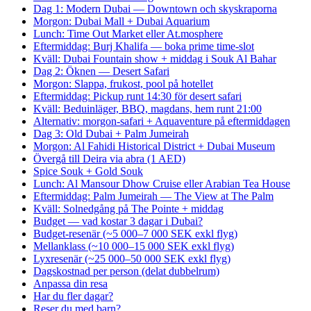
Dag 1: Modern Dubai — Downtown och skyskraporna
Morgon: Dubai Mall + Dubai Aquarium
Lunch: Time Out Market eller At.mosphere
Eftermiddag: Burj Khalifa — boka prime time-slot
Kväll: Dubai Fountain show + middag i Souk Al Bahar
Dag 2: Öknen — Desert Safari
Morgon: Slappa, frukost, pool på hotellet
Eftermiddag: Pickup runt 14:30 för desert safari
Kväll: Beduinläger, BBQ, magdans, hem runt 21:00
Alternativ: morgon-safari + Aquaventure på eftermiddagen
Dag 3: Old Dubai + Palm Jumeirah
Morgon: Al Fahidi Historical District + Dubai Museum
Övergå till Deira via abra (1 AED)
Spice Souk + Gold Souk
Lunch: Al Mansour Dhow Cruise eller Arabian Tea House
Eftermiddag: Palm Jumeirah — The View at The Palm
Kväll: Solnedgång på The Pointe + middag
Budget — vad kostar 3 dagar i Dubai?
Budget-resenär (~5 000–7 000 SEK exkl flyg)
Mellanklass (~10 000–15 000 SEK exkl flyg)
Lyxresenär (~25 000–50 000 SEK exkl flyg)
Dagskostnad per person (delat dubbelrum)
Anpassa din resa
Har du fler dagar?
Reser du med barn?