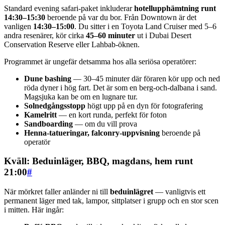
Standard evening safari-paket inkluderar
hotellupphämtning runt
14:30–15:30
beroende på var du bor. Från Downtown är det
vanligen
14:30–15:00
. Du sitter i en Toyota Land Cruiser med 5–6
andra resenärer, kör cirka
45–60 minuter
ut i Dubai Desert
Conservation Reserve eller Lahbab-öknen.
Programmet är ungefär detsamma hos alla seriösa operatörer:
Dune bashing
— 30–45 minuter där föraren kör upp och ned
röda dyner i hög fart. Det är som en berg-och-dalbana i sand.
Magsjuka kan be om en lugnare tur.
Solnedgångsstopp
högt upp på en dyn för fotografering
Kamelritt
— en kort runda, perfekt för foton
Sandboarding
— om du vill prova
Henna-tatueringar, falconry-uppvisning
beroende på
operatör
Kväll: Beduinläger, BBQ, magdans, hem runt
21:00
#
När mörkret faller anländer ni till
beduinlägret
— vanligtvis ett
permanent läger med tak, lampor, sittplatser i grupp och en stor scen
i mitten. Här ingår: