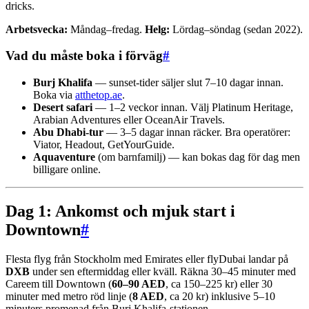
dricks.
Arbetsvecka:
Måndag–fredag.
Helg:
Lördag–söndag (sedan 2022).
Vad du måste boka i förväg
#
Burj Khalifa
— sunset-tider säljer slut 7–10 dagar innan.
Boka via
atthetop.ae
.
Desert safari
— 1–2 veckor innan. Välj Platinum Heritage,
Arabian Adventures eller OceanAir Travels.
Abu Dhabi-tur
— 3–5 dagar innan räcker. Bra operatörer:
Viator, Headout, GetYourGuide.
Aquaventure
(om barnfamilj) — kan bokas dag för dag men
billigare online.
Dag 1: Ankomst och mjuk start i
Downtown
#
Flesta flyg från Stockholm med Emirates eller flyDubai landar på
DXB
under sen eftermiddag eller kväll. Räkna 30–45 minuter med
Careem till Downtown (
60–90 AED
, ca 150–225 kr) eller 30
minuter med metro röd linje (
8 AED
, ca 20 kr) inklusive 5–10
minuters promenad från Burj Khalifa-stationen.