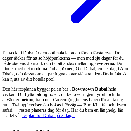
En vecka i Dubai är den optimala längden för en första resa. Tre
dagar räcker för att se höjdpunkterna — men med sju dagar får du
både stadens dramatik och tid att andas mellan upplevelserna. Du
hinner med det moderna Dubai, öknen, Old Dubai, en hel dag i Abu
Dhabi, och dessutom ett par lugna dagar vid stranden där du faktiskt
kan njuta av ditt hotells pool.
Den här resplanen bygger på en bas i
Downtown Dubai
hela
veckan. Du flyttar aldrig hotell, du behöver ingen hyrbil, och du
använder metron, tram och Careem (regionens Uber) för att ta dig
runt. Två upplevelser ska bokas i förväg — Burj Khalifa och desert
safari — resten planeras dag för dag. Har du bara en långhelg, läs
istället vår
resplan för Dubai på 3 dagar
.