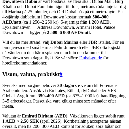
Downtown Dubai
är vårt förstaval av flera skäl: Dubai Mall, Burj
Khalifa och Dubai Fountain ligger till fots, metrons röda linje tar dig
till Marina på 25 minuter, och Old Dubai nås på ett metro-byte. En
4-stjärnig dubbelrum i Downtown kostar normalt
500–900
AED/natt
(ca 1 250–2 250 kr), 5-stjärnigt från
1 200 AED
.
Lyxalternativen — Address Downtown, Armani Hotel, Palace
Downtown — ligger på
2 500–6 000 AED/natt
.
Vill du ha mer strand, välj
Dubai Marina
eller
JBR
istället. För en
familjeresa med små barn är Palm Jumeirah eller JBR ofta logiskt —
då vänder du den här resplanen ut och in och kommer till
Downtown som dagsutflykt. Se vår större
Dubai-guide
för
hotellrekommendationer.
Visum, valuta, praktiskt
#
Svenska medborgare behöver
30-dagars e-visum
till Förenade
Arabemiraten. Ansök via Emirates, Etihad, flyDubai eller VFS
Global. Avgift runt
350–400 AED
(ca 875–1 000 kr), handläggning
3–5 arbetsdagar. Passet ska vara giltigt minst sex månader efter
inresa.
Valutan är
Emirati Dirham (AED)
. Växelkursen ligger stabilt runt
1 AED ≈ 2,50 SEK
(april 2026). Kortbetalning accepteras nästan
överallt, men ha 200–300 AED kontant för souker, abra-båtar och