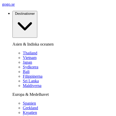
gogo.se
Destinationer
Asien & Indiska oceanen
Thailand
Vietnam
Japan
Sydkorea
Bali
Filippinerna
Sri Lanka
Maldiverna
Europa & Medelhavet
Spanien
Grekland
Kroatien