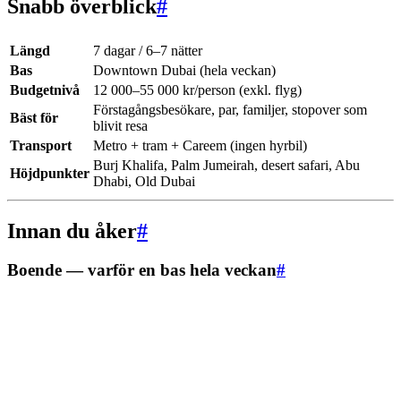
Snabb överblick
#
Längd
7 dagar / 6–7 nätter
Bas
Downtown Dubai (hela veckan)
Budgetnivå
12 000–55 000 kr/person (exkl. flyg)
Förstagångsbesökare, par, familjer, stopover som
Bäst för
blivit resa
Transport
Metro + tram + Careem (ingen hyrbil)
Burj Khalifa, Palm Jumeirah, desert safari, Abu
Höjdpunkter
Dhabi, Old Dubai
Innan du åker
#
Boende — varför en bas hela veckan
#