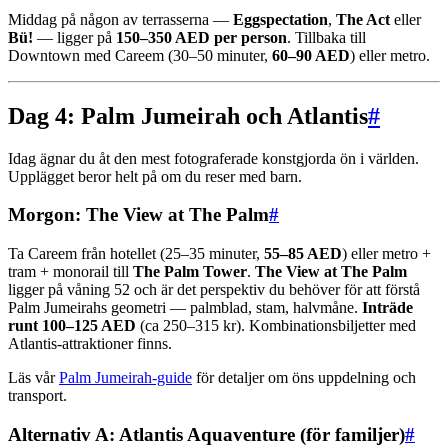
Middag på någon av terrasserna —
Eggspectation
,
The Act
eller
Bü!
— ligger på
150–350 AED per person
. Tillbaka till
Downtown med Careem (30–50 minuter,
60–90 AED
) eller metro.
Dag 4: Palm Jumeirah och Atlantis
#
Idag ägnar du åt den mest fotograferade konstgjorda ön i världen.
Upplägget beror helt på om du reser med barn.
Morgon: The View at The Palm
#
Ta Careem från hotellet (25–35 minuter,
55–85 AED
) eller metro +
tram + monorail till
The Palm Tower
.
The View at The Palm
ligger på våning 52 och är det perspektiv du behöver för att förstå
Palm Jumeirahs geometri — palmblad, stam, halvmåne.
Inträde
runt 100–125 AED
(ca 250–315 kr). Kombinationsbiljetter med
Atlantis-attraktioner finns.
Läs vår
Palm Jumeirah-guide
för detaljer om öns uppdelning och
transport.
Alternativ A: Atlantis Aquaventure (för familjer)
#