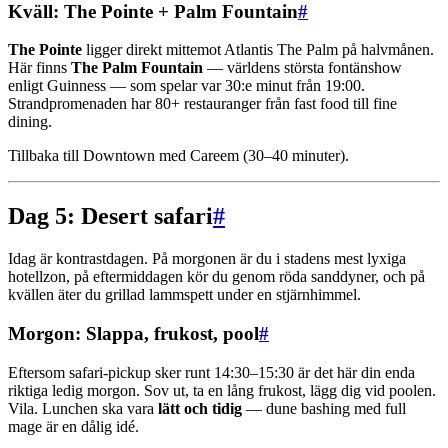
Kväll: The Pointe + Palm Fountain
#
The Pointe
ligger direkt mittemot Atlantis The Palm på halvmånen.
Här finns
The Palm Fountain
— världens största fontänshow
enligt Guinness — som spelar var 30:e minut från 19:00.
Strandpromenaden har 80+ restauranger från fast food till fine
dining.
Tillbaka till Downtown med Careem (30–40 minuter).
Dag 5: Desert safari
#
Idag är kontrastdagen. På morgonen är du i stadens mest lyxiga
hotellzon, på eftermiddagen kör du genom röda sanddyner, och på
kvällen äter du grillad lammspett under en stjärnhimmel.
Morgon: Slappa, frukost, pool
#
Eftersom safari-pickup sker runt 14:30–15:30 är det här din enda
riktiga ledig morgon. Sov ut, ta en lång frukost, lägg dig vid poolen.
Vila. Lunchen ska vara
lätt och tidig
— dune bashing med full
mage är en dålig idé.