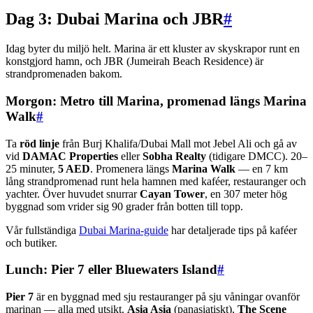
Dag 3: Dubai Marina och JBR
#
Idag byter du miljö helt. Marina är ett kluster av skyskrapor runt en
konstgjord hamn, och JBR (Jumeirah Beach Residence) är
strandpromenaden bakom.
Morgon: Metro till Marina, promenad längs Marina
Walk
#
Ta
röd linje
från Burj Khalifa/Dubai Mall mot Jebel Ali och gå av
vid
DAMAC Properties
eller
Sobha Realty
(tidigare DMCC). 20–
25 minuter,
5 AED
. Promenera längs
Marina Walk
— en 7 km
lång strandpromenad runt hela hamnen med kaféer, restauranger och
yachter. Över huvudet snurrar
Cayan Tower
, en 307 meter hög
byggnad som vrider sig 90 grader från botten till topp.
Vår fullständiga
Dubai Marina-guide
har detaljerade tips på kaféer
och butiker.
Lunch: Pier 7 eller Bluewaters Island
#
Pier 7
är en byggnad med sju restauranger på sju våningar ovanför
marinan — alla med utsikt.
Asia Asia
(panasiatiskt),
The Scene