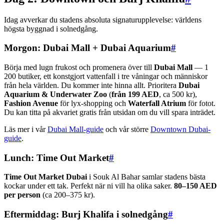
Idag avverkar du stadens absoluta signaturupplevelse: världens
högsta byggnad i solnedgång.
Morgon: Dubai Mall + Dubai Aquarium
#
Börja med lugn frukost och promenera över till
Dubai Mall
— 1
200 butiker, ett konstgjort vattenfall i tre våningar och människor
från hela världen. Du kommer inte hinna allt. Prioritera
Dubai
Aquarium & Underwater Zoo
(
från 199 AED
, ca 500 kr),
Fashion Avenue
för lyx-shopping och
Waterfall Atrium
för fotot.
Du kan titta på akvariet gratis från utsidan om du vill spara inträdet.
Läs mer i vår
Dubai Mall-guide
och vår större
Downtown Dubai-
guide
.
Lunch: Time Out Market
#
Time Out Market Dubai
i Souk Al Bahar samlar stadens bästa
kockar under ett tak. Perfekt när ni vill ha olika saker.
80–150 AED
per person
(ca 200–375 kr).
Eftermiddag: Burj Khalifa i solnedgång
#