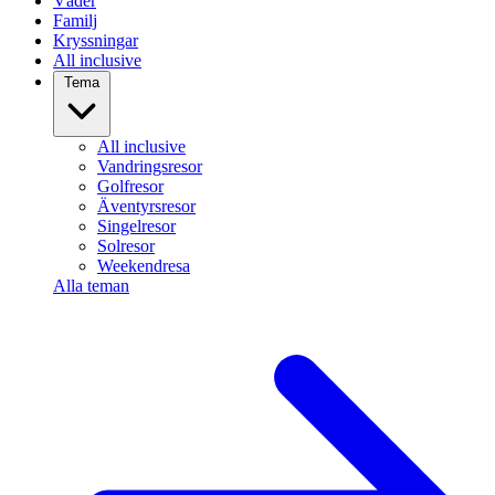
Väder
Familj
Kryssningar
All inclusive
Tema
All inclusive
Vandringsresor
Golfresor
Äventyrsresor
Singelresor
Solresor
Weekendresa
Alla teman