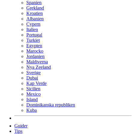
Spanien
Grekland
Kroatien
Albanien
Cypern
Italien
Portugal
Turkiet
Egypten
Marocko
Jordanien
Maldiverna
Nya Zeeland
Sverige
Dubai
Kap Verde
Sicilien
Mexico
Island
Dominikanska republiken
Kuba
Guider
Tips