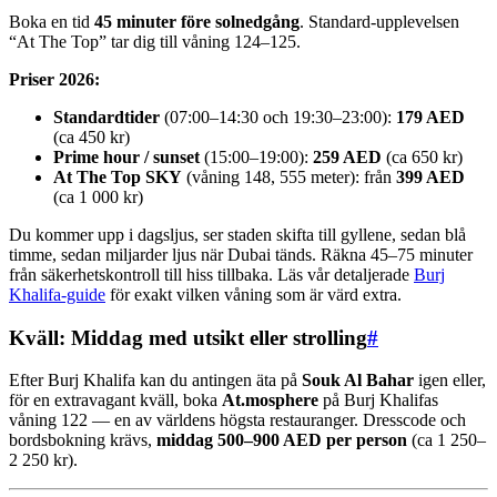
Boka en tid
45 minuter före solnedgång
. Standard-upplevelsen
“At The Top” tar dig till våning 124–125.
Priser 2026:
Standardtider
(07:00–14:30 och 19:30–23:00):
179 AED
(ca 450 kr)
Prime hour / sunset
(15:00–19:00):
259 AED
(ca 650 kr)
At The Top SKY
(våning 148, 555 meter): från
399 AED
(ca 1 000 kr)
Du kommer upp i dagsljus, ser staden skifta till gyllene, sedan blå
timme, sedan miljarder ljus när Dubai tänds. Räkna 45–75 minuter
från säkerhetskontroll till hiss tillbaka. Läs vår detaljerade
Burj
Khalifa-guide
för exakt vilken våning som är värd extra.
Kväll: Middag med utsikt eller strolling
#
Efter Burj Khalifa kan du antingen äta på
Souk Al Bahar
igen eller,
för en extravagant kväll, boka
At.mosphere
på Burj Khalifas
våning 122 — en av världens högsta restauranger. Dresscode och
bordsbokning krävs,
middag 500–900 AED per person
(ca 1 250–
2 250 kr).