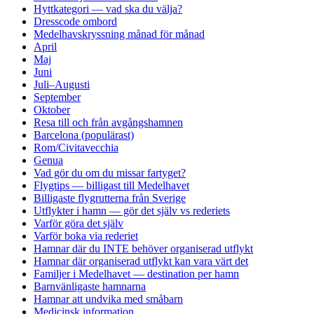
Hyttkategori — vad ska du välja?
Dresscode ombord
Medelhavskryssning månad för månad
April
Maj
Juni
Juli–Augusti
September
Oktober
Resa till och från avgångshamnen
Barcelona (populärast)
Rom/Civitavecchia
Genua
Vad gör du om du missar fartyget?
Flygtips — billigast till Medelhavet
Billigaste flygrutterna från Sverige
Utflykter i hamn — gör det själv vs rederiets
Varför göra det själv
Varför boka via rederiet
Hamnar där du INTE behöver organiserad utflykt
Hamnar där organiserad utflykt kan vara värt det
Familjer i Medelhavet — destination per hamn
Barnvänligaste hamnarna
Hamnar att undvika med småbarn
Medicinsk information