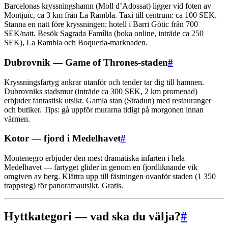
Barcelonas kryssningshamn (Moll d’Adossat) ligger vid foten av
Montjuïc, ca 3 km från La Rambla. Taxi till centrum: ca 100 SEK.
Stanna en natt före kryssningen: hotell i Barri Gòtic från 700
SEK/natt. Besök Sagrada Família (boka online, inträde ca 250
SEK), La Rambla och Boqueria-marknaden.
Dubrovnik — Game of Thrones-staden
#
Kryssningsfartyg ankrar utanför och tender tar dig till hamnen.
Dubrovniks stadsmur (inträde ca 300 SEK, 2 km promenad)
erbjuder fantastisk utsikt. Gamla stan (Stradun) med restauranger
och butiker. Tips: gå uppför murarna tidigt på morgonen innan
värmen.
Kotor — fjord i Medelhavet
#
Montenegro erbjuder den mest dramatiska infarten i hela
Medelhavet — fartyget glider in genom en fjordliknande vik
omgiven av berg. Klättra upp till fästningen ovanför staden (1 350
trappsteg) för panoramautsikt. Gratis.
Hyttkategori — vad ska du välja?
#