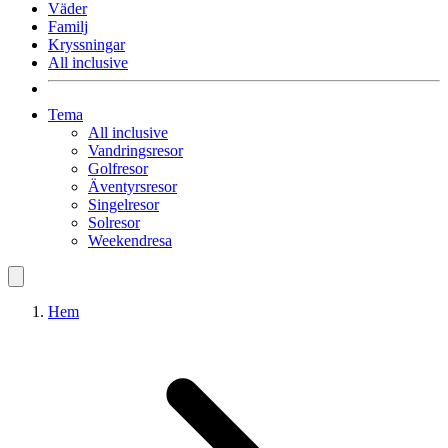
Väder
Familj
Kryssningar
All inclusive
Tema
All inclusive
Vandringsresor
Golfresor
Äventyrsresor
Singelresor
Solresor
Weekendresa
Hem