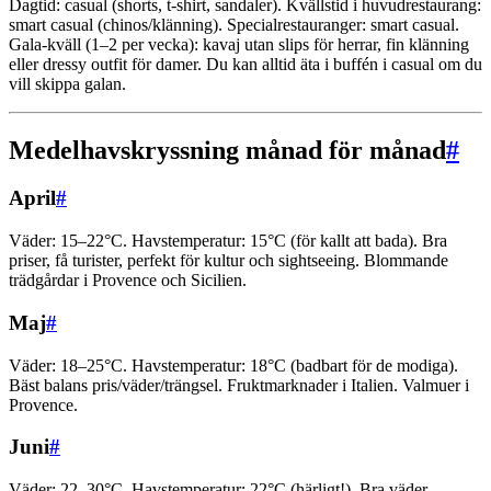
Dagtid: casual (shorts, t-shirt, sandaler). Kvällstid i huvudrestaurang:
smart casual (chinos/klänning). Specialrestauranger: smart casual.
Gala-kväll (1–2 per vecka): kavaj utan slips för herrar, fin klänning
eller dressy outfit för damer. Du kan alltid äta i buffén i casual om du
vill skippa galan.
Medelhavskryssning månad för månad
#
April
#
Väder: 15–22°C. Havstemperatur: 15°C (för kallt att bada). Bra
priser, få turister, perfekt för kultur och sightseeing. Blommande
trädgårdar i Provence och Sicilien.
Maj
#
Väder: 18–25°C. Havstemperatur: 18°C (badbart för de modiga).
Bäst balans pris/väder/trängsel. Fruktmarknader i Italien. Valmuer i
Provence.
Juni
#
Väder: 22–30°C. Havstemperatur: 22°C (härligt!). Bra väder,