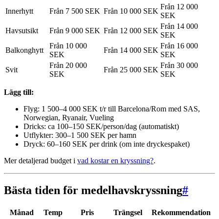
Från 12 000
Innerhytt
Från 7 500 SEK
Från 10 000 SEK
SEK
Från 14 000
Havsutsikt
Från 9 000 SEK
Från 12 000 SEK
SEK
Från 10 000
Från 16 000
Balkonghytt
Från 14 000 SEK
SEK
SEK
Från 20 000
Från 30 000
Svit
Från 25 000 SEK
SEK
SEK
Lägg till:
Flyg: 1 500–4 000 SEK t/r till Barcelona/Rom med SAS,
Norwegian, Ryanair, Vueling
Dricks: ca 100–150 SEK/person/dag (automatiskt)
Utflykter: 300–1 500 SEK per hamn
Dryck: 60–160 SEK per drink (om inte dryckespaket)
Mer detaljerad budget i
vad kostar en kryssning?
.
Bästa tiden för medelhavskryssning
#
Månad
Temp
Pris
Trängsel
Rekommendation