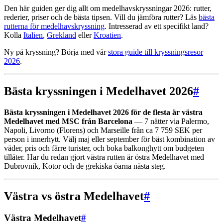
Den här guiden ger dig allt om medelhavskryssningar 2026: rutter,
rederier, priser och de bästa tipsen. Vill du jämföra rutter? Läs
bästa
rutterna för medelhavskryssning
. Intresserad av ett specifikt land?
Kolla
Italien
,
Grekland
eller
Kroatien
.
Ny på kryssning? Börja med vår
stora guide till kryssningsresor
2026
.
Bästa kryssningen i Medelhavet 2026
#
Bästa kryssningen i Medelhavet 2026 för de flesta är västra
Medelhavet med MSC från Barcelona
— 7 nätter via Palermo,
Napoli, Livorno (Florens) och Marseille från ca 7 759 SEK per
person i innerhytt. Välj maj eller september för bäst kombination av
väder, pris och färre turister, och boka balkonghytt om budgeten
tillåter. Har du redan gjort västra rutten är östra Medelhavet med
Dubrovnik, Kotor och de grekiska öarna nästa steg.
Västra vs östra Medelhavet
#
Västra Medelhavet
#