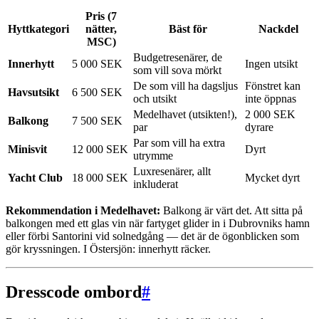
Pris (7
Hyttkategori
nätter,
Bäst för
Nackdel
MSC)
Budgetresenärer, de
Innerhytt
5 000 SEK
Ingen utsikt
som vill sova mörkt
De som vill ha dagsljus
Fönstret kan
Havsutsikt
6 500 SEK
och utsikt
inte öppnas
Medelhavet (utsikten!),
2 000 SEK
Balkong
7 500 SEK
par
dyrare
Par som vill ha extra
Minisvit
12 000 SEK
Dyrt
utrymme
Luxresenärer, allt
Yacht Club
18 000 SEK
Mycket dyrt
inkluderat
Rekommendation i Medelhavet:
Balkong är värt det. Att sitta på
balkongen med ett glas vin när fartyget glider in i Dubrovniks hamn
eller förbi Santorini vid solnedgång — det är de ögonblicken som
gör kryssningen. I Östersjön: innerhytt räcker.
Dresscode ombord
#