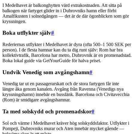
I Medelhavet är balkonghytten värd extrakostnaden. Att sitta på
balkogen när fartyget glider in i Dubrovniks hamn eller förbi
Amalfikusten i solnedgången — det är de där ögonblicken som gör
kryssningen.
Boka utflykter själv
#
Rederiernas utflykter i Medelhavet är dyra (ofta 500–1 500 SEK per
person). I de flesta hamnar kan du ta dig runt själv: Rom har bra
kollektivtrafik, Barcelona har metro, Dubrovnik är en promenadstad.
Boka lokal guide via GetYourGuide för halva priset.
Undvik Venedig som avgångshamn
#
Venedig tar ut en passagerarskatt och de stora fartygen får inte
längre åka genom kanalen. Avgång från Ravenna (Venedigs nya
kryssningshamn) innebär en busslänk. Barcelona och Civitavecchia
(Rom) är smidigare avgångshamnar.
Ta med solskydd och promenadskor
#
Sol och värme i Medelhavet kräver hög solskyddsfaktor. Utflykter i
Pompeji, Dubrovniks murar och Aten innebär mycket gående —
bekväma skor är ett måste.