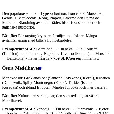
Den populäraste rutten. Typiska hamnar: Barcelona, Marseille,
Genua, Civitavecchia (Rom), Napoli, Palermo och Palma de
Mallorca. Blandning av strandstäder, historiska storstäder och
italienska kustpärlor.
Bäst för:
Förstagångskryssare, familjer, matälskare. Många
avgångshamnar med billiga flygförbindelser.
Exempelrutt MSC:
Barcelona → Till havs → La Goulette
(Tunisien) → Palermo → Napoli → Livorno (Florens) → Marseille
→ Barcelona. 7 nätter från ca
7 759 SEK/person
i innerhytt.
Östra Medelhavet
#
Mer exotiskt: Greklands öar (Santorini, Mykonos, Korfu), Kroatien
(Dubrovnik, Split), Montenegro (Kotor), Turkiet (Istanbul,
Kusadasi) och ibland Egypten. Mindre fullbokat och mer varierat.
Bäst för:
Kulturintresserade, par, den som redan gjort västra
Medelhavet.
Exempelrutt MSC:
Venedig → Till havs → Dubrovnik → Kotor
→ Korfu → Zakynthos → Bari → Venedig. 7 nätter från ca
7 759