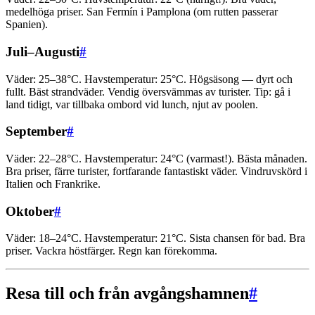
medelhöga priser. San Fermín i Pamplona (om rutten passerar
Spanien).
Juli–Augusti
#
Väder: 25–38°C. Havstemperatur: 25°C. Högsäsong — dyrt och
fullt. Bäst strandväder. Vendig översvämmas av turister. Tip: gå i
land tidigt, var tillbaka ombord vid lunch, njut av poolen.
September
#
Väder: 22–28°C. Havstemperatur: 24°C (varmast!). Bästa månaden.
Bra priser, färre turister, fortfarande fantastiskt väder. Vindruvskörd i
Italien och Frankrike.
Oktober
#
Väder: 18–24°C. Havstemperatur: 21°C. Sista chansen för bad. Bra
priser. Vackra höstfärger. Regn kan förekomma.
Resa till och från avgångshamnen
#