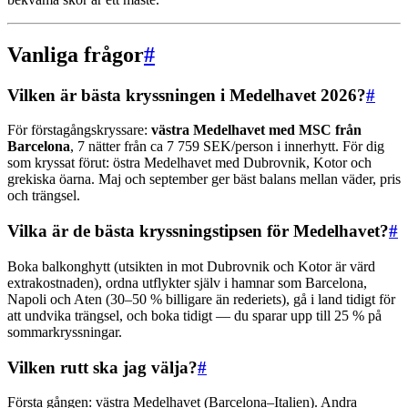
Vanliga frågor
#
Vilken är bästa kryssningen i Medelhavet 2026?
#
För förstagångskryssare:
västra Medelhavet med MSC från
Barcelona
, 7 nätter från ca 7 759 SEK/person i innerhytt. För dig
som kryssat förut: östra Medelhavet med Dubrovnik, Kotor och
grekiska öarna. Maj och september ger bäst balans mellan väder, pris
och trängsel.
Vilka är de bästa kryssningstipsen för Medelhavet?
#
Boka balkonghytt (utsikten in mot Dubrovnik och Kotor är värd
extrakostnaden), ordna utflykter själv i hamnar som Barcelona,
Napoli och Aten (30–50 % billigare än rederiets), gå i land tidigt för
att undvika trängsel, och boka tidigt — du sparar upp till 25 % på
sommarkryssningar.
Vilken rutt ska jag välja?
#
Första gången: västra Medelhavet (Barcelona–Italien). Andra