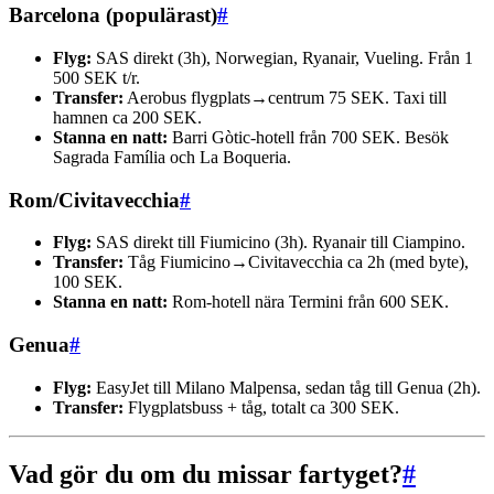
Barcelona (populärast)
#
Flyg:
SAS direkt (3h), Norwegian, Ryanair, Vueling. Från 1
500 SEK t/r.
Transfer:
Aerobus flygplats→centrum 75 SEK. Taxi till
hamnen ca 200 SEK.
Stanna en natt:
Barri Gòtic-hotell från 700 SEK. Besök
Sagrada Família och La Boqueria.
Rom/Civitavecchia
#
Flyg:
SAS direkt till Fiumicino (3h). Ryanair till Ciampino.
Transfer:
Tåg Fiumicino→Civitavecchia ca 2h (med byte),
100 SEK.
Stanna en natt:
Rom-hotell nära Termini från 600 SEK.
Genua
#
Flyg:
EasyJet till Milano Malpensa, sedan tåg till Genua (2h).
Transfer:
Flygplatsbuss + tåg, totalt ca 300 SEK.
Vad gör du om du missar fartyget?
#