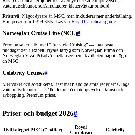
Royal Caribbean erbjuder mer äventyrsbaserade upplevelser —
vattenrutschbanor, surfsimulatorer, klätterväggar ombord.
Prisnivå:
Något dyrare än MSC, men inkluderar mer underhållning.
Barnpriser från 1 399 SEK. Läs vår
Royal Caribbean-guide
.
Norwegian Cruise Line (NCL)
#
Premium-alternativ med “Freestyle Cruising” — inga fasta
middagstider, flexibelt. Nyare fartyg som Norwegian Prima och
Norwegian Viva. Prisnivå: mellansegment, kvaliteten något högre
än MSC.
Celebrity Cruises
#
Mer vuxet och sofistikerat. Bäst mat bland de stora rederierna. Inga
vattenrutschbanor — istället fokus på matupplevelser, konst och
avkoppling. Premium-priser.
Priser och budget 2026
#
Royal
Hyttkategori
MSC (7 nätter)
Celebrity
Caribbean