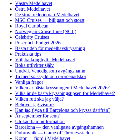
Västra Medelhavet
Östra Medelhavet
De stora rederierna i Medelhavet
MSC Cruises — billigast och störst
Royal Caribbean
Norwegian Cruise Line (NCL)
Celebrity Cruises
Priser och budget 2026
Bästa tiden för medelhavskryssning
Praktiska tips
Välj balkonghytt i Medelhavet
Boka utflykter själv
Undvik Venedig som avgångshamn
Ta med solskydd och promenadskor
Vanliga frågor
Vilken är bästa kryssningen i Medelhavet 2026?
Vilka är de bästa kryssningstipsen för Medelhavet?
Vilken rutt ska jag välja?
Behöver jag visum?
Kan jag flyga till Barcelona och kryssa därifrån?
Är september för sent?
Utökad hamninformation
Barcelona — den vanligaste avgångshamnen
Dubrovnik — Game of Thrones-staden
Kotor — fjord i Medelhavet