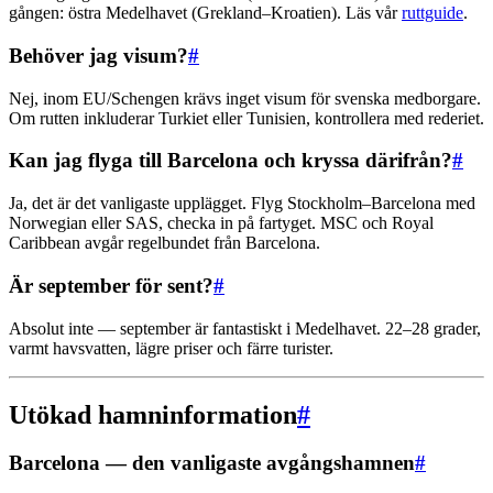
gången: östra Medelhavet (Grekland–Kroatien). Läs vår
ruttguide
.
Behöver jag visum?
#
Nej, inom EU/Schengen krävs inget visum för svenska medborgare.
Om rutten inkluderar Turkiet eller Tunisien, kontrollera med rederiet.
Kan jag flyga till Barcelona och kryssa därifrån?
#
Ja, det är det vanligaste upplägget. Flyg Stockholm–Barcelona med
Norwegian eller SAS, checka in på fartyget. MSC och Royal
Caribbean avgår regelbundet från Barcelona.
Är september för sent?
#
Absolut inte — september är fantastiskt i Medelhavet. 22–28 grader,
varmt havsvatten, lägre priser och färre turister.
Utökad hamninformation
#
Barcelona — den vanligaste avgångshamnen
#