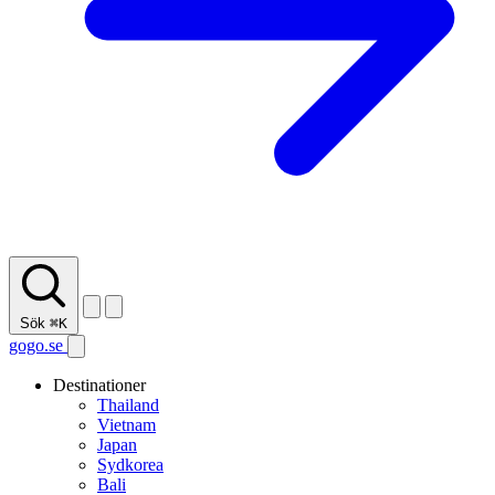
Sök
⌘K
gogo.se
Destinationer
Thailand
Vietnam
Japan
Sydkorea
Bali