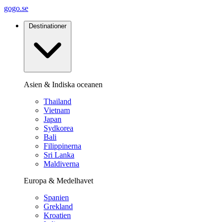
gogo.se
Destinationer
Asien & Indiska oceanen
Thailand
Vietnam
Japan
Sydkorea
Bali
Filippinerna
Sri Lanka
Maldiverna
Europa & Medelhavet
Spanien
Grekland
Kroatien