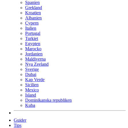
Spanien
Grekland
Kroatien
Albanien
Cypern
Italien
Portugal
Turkiet
Egypten
Marocko
Jordanien
Maldiverna
Nya Zeeland
Sverige
Dubai
Kap Verde
Sicilien
Mexico
Island
Dominikanska republiken
Kuba
Guider
Tips