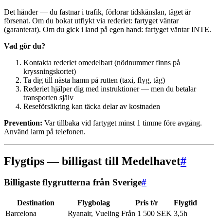
Det händer — du fastnar i trafik, förlorar tidskänslan, tåget är
försenat. Om du bokat utflykt via rederiet: fartyget väntar
(garanterat). Om du gick i land på egen hand: fartyget väntar INTE.
Vad gör du?
Kontakta rederiet omedelbart (nödnummer finns på
kryssningskortet)
Ta dig till nästa hamn på rutten (taxi, flyg, tåg)
Rederiet hjälper dig med instruktioner — men du betalar
transporten själv
Reseförsäkring kan täcka delar av kostnaden
Prevention:
Var tillbaka vid fartyget minst 1 timme före avgång.
Använd larm på telefonen.
Flygtips — billigast till Medelhavet
#
Billigaste flygrutterna från Sverige
#
Destination
Flygbolag
Pris t/r
Flygtid
Barcelona
Ryanair, Vueling
Från 1 500 SEK
3,5h