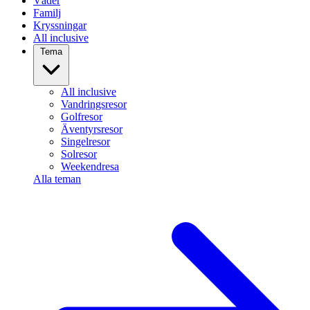
Väder
Familj
Kryssningar
All inclusive
Tema
All inclusive
Vandringsresor
Golfresor
Äventyrsresor
Singelresor
Solresor
Weekendresa
Alla teman