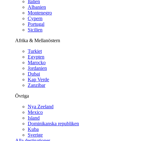
Italien
Albanien
Montenegro
Cypern
Portugal
Sicilien
Afrika & Mellanöstern
Turkiet
Egypten
Marocko
Jordanien
Dubai
Kap Verde
Zanzibar
Övriga
Nya Zeeland
Mexico
Island
Dominikanska republiken
Kuba
Sverige
Alla destinationer