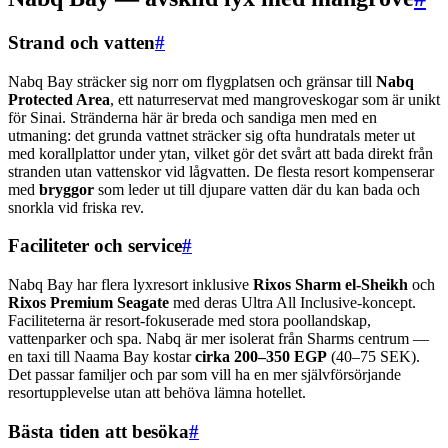
Strand och vatten
#
Nabq Bay sträcker sig norr om flygplatsen och gränsar till
Nabq
Protected Area
, ett naturreservat med mangroveskogar som är unikt
för Sinai. Stränderna här är breda och sandiga men med en
utmaning: det grunda vattnet sträcker sig ofta hundratals meter ut
med korallplattor under ytan, vilket gör det svårt att bada direkt från
stranden utan vattenskor vid lågvatten. De flesta resort kompenserar
med
bryggor
som leder ut till djupare vatten där du kan bada och
snorkla vid friska rev.
Faciliteter och service
#
Nabq Bay har flera lyxresort inklusive
Rixos Sharm el-Sheikh
och
Rixos Premium Seagate
med deras Ultra All Inclusive-koncept.
Faciliteterna är resort-fokuserade med stora poollandskap,
vattenparker och spa. Nabq är mer isolerat från Sharms centrum —
en taxi till Naama Bay kostar
cirka 200–350 EGP
(40–75 SEK).
Det passar familjer och par som vill ha en mer självförsörjande
resortupplevelse utan att behöva lämna hotellet.
Bästa tiden att besöka
#