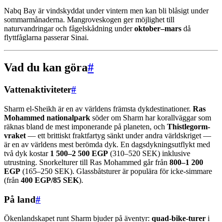
Nabq Bay är vindskyddat under vintern men kan bli blåsigt under
sommarmånaderna. Mangroveskogen ger möjlighet till
naturvandringar och fågelskådning under
oktober–mars
då
flyttfåglarna passerar Sinai.
Vad du kan göra
#
Vattenaktiviteter
#
Sharm el-Sheikh är en av världens främsta dykdestinationer.
Ras
Mohammed nationalpark
söder om Sharm har korallväggar som
räknas bland de mest imponerande på planeten, och
Thistlegorm-
vraket
— ett brittiskt fraktfartyg sänkt under andra världskriget —
är en av världens mest berömda dyk. En dagsdykningsutflykt med
två dyk kostar
1 500–2 500 EGP
(310–520 SEK) inklusive
utrustning. Snorkelturer till Ras Mohammed går från
800–1 200
EGP
(165–250 SEK). Glassbåtsturer är populära för icke-simmare
(från
400 EGP/85 SEK
).
På land
#
Ökenlandskapet runt Sharm bjuder på äventyr:
quad-bike-turer
i