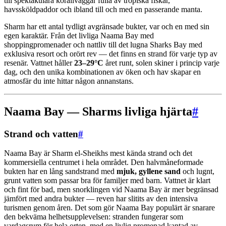
till spektakulära korallväggar fulla av tropiska fiskar,
havssköldpaddor och ibland till och med en passerande manta.
Sharm har ett antal tydligt avgränsade bukter, var och en med sin
egen karaktär. Från det livliga Naama Bay med
shoppingpromenader och nattliv till det lugna Sharks Bay med
exklusiva resort och orört rev — det finns en strand för varje typ av
resenär. Vattnet håller
23–29°C
året runt, solen skiner i princip varje
dag, och den unika kombinationen av öken och hav skapar en
atmosfär du inte hittar någon annanstans.
Naama Bay — Sharms livliga hjärta
#
Strand och vatten
#
Naama Bay är Sharm el-Sheikhs mest kända strand och det
kommersiella centrumet i hela området. Den halvmåneformade
bukten har en lång sandstrand med
mjuk, gyllene sand
och lugnt,
grunt vatten som passar bra för familjer med barn. Vattnet är klart
och fint för bad, men snorklingen vid Naama Bay är mer begränsad
jämfört med andra bukter — reven har slitits av den intensiva
turismen genom åren. Det som gör Naama Bay populärt är snarare
den bekväma helhetsupplevelsen: stranden fungerar som
vardagsrum för hela orten, med en livlig promenad kantad av