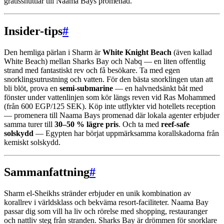
gratisshuttlar till Naama Bays promenad.
Insider-tips
#
Den hemliga pärlan i Sharm är
White Knight Beach
(även kallad
White Beach) mellan Sharks Bay och Nabq — en liten offentlig
strand med fantastiskt rev och få besökare. Ta med egen
snorklingsutrustning och vatten. För den bästa snorklingen utan att
bli blöt, prova en
semi-submarine
— en halvnedsänkt båt med
fönster under vattenlinjen som kör längs reven vid Ras Mohammed
(från 600 EGP/125 SEK). Köp inte utflykter vid hotellets reception
— promenera till Naama Bays promenad där lokala agenter erbjuder
samma turer till
30–50 % lägre pris
. Och ta med
reef-safe
solskydd
— Egypten har börjat uppmärksamma korallskadorna från
kemiskt solskydd.
Sammanfattning
#
Sharm el-Sheikhs stränder erbjuder en unik kombination av
korallrev i världsklass och bekväma resort-faciliteter. Naama Bay
passar dig som vill ha liv och rörelse med shopping, restauranger
och nattliv steg från stranden. Sharks Bay är drömmen för snorklare