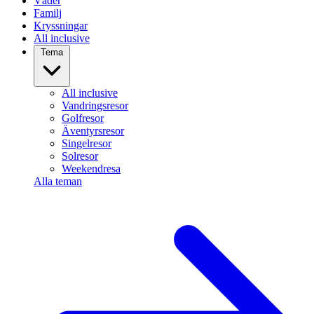
Väder
Familj
Kryssningar
All inclusive
Tema
All inclusive
Vandringsresor
Golfresor
Äventyrsresor
Singelresor
Solresor
Weekendresa
Alla teman