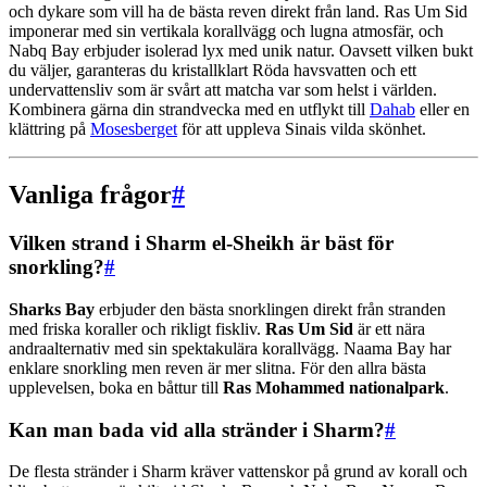
och dykare som vill ha de bästa reven direkt från land. Ras Um Sid
imponerar med sin vertikala korallvägg och lugna atmosfär, och
Nabq Bay erbjuder isolerad lyx med unik natur. Oavsett vilken bukt
du väljer, garanteras du kristallklart Röda havsvatten och ett
undervattensliv som är svårt att matcha var som helst i världen.
Kombinera gärna din strandvecka med en utflykt till
Dahab
eller en
klättring på
Mosesberget
för att uppleva Sinais vilda skönhet.
Vanliga frågor
#
Vilken strand i Sharm el-Sheikh är bäst för
snorkling?
#
Sharks Bay
erbjuder den bästa snorklingen direkt från stranden
med friska koraller och rikligt fiskliv.
Ras Um Sid
är ett nära
andraalternativ med sin spektakulära korallvägg. Naama Bay har
enklare snorkling men reven är mer slitna. För den allra bästa
upplevelsen, boka en båttur till
Ras Mohammed nationalpark
.
Kan man bada vid alla stränder i Sharm?
#
De flesta stränder i Sharm kräver vattenskor på grund av korall och