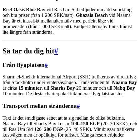
Reef Oasis Blue Bay
vid Ras Um Sid erbjuder utmärkt snorkling
och bra priser (från 1 200 SEK/natt).
Ghazala Beach
vid Naama
Bay är ett klassiskt mellanalternativ med perfekt läge vid
promenaden (från 1 000 SEK/natt). Budget-alternativ finns främst
lite längre från stränderna.
Så tar du dig hit
#
Från flygplatsen
#
Sharm el-Sheikh International Airport (SSH) trafikeras av direktflyg
från Stockholm under vintersäsongen. Transfertiden till
Naama Bay
är cirka
15 minuter
, till
Sharks Bay
20 minuter och till
Nabq Bay
10 minuter. De flesta charterpaket inkluderar flygplatstransfer.
Transport mellan stränderna
#
Taxi är det smidigaste sättet att ta sig mellan de olika buktarna.
Naama Bay till Sharks Bay kostar
100–150 EGP
(20–30 SEK), och
till Ras Um Sid
120–200 EGP
(25–40 SEK). Minibussar trafikerar
kustvägen men är opålitliga för turister. Många resort erbjuder