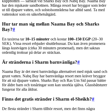
klippbotten — särskilt vid Sharks Bay och Nabq Bay. Naama Bay
har den mjukaste sandbottnen. Många resort har bryggor som leder
ut till djupare vatten, och solstolsområdena har alltid sand. Ta med
vattenskor som en säkerhetsåtgärd.
Hur tar man sig mellan Naama Bay och Sharks
Bay?
#
En taxiresa tar
10–15 minuter
och kostar
100–150 EGP
(20–30
SEK). Vissa resort erbjuder shuttlebussar. Du kan även promenera
längs kustvägen (cirka 30 minuters promenad), men det saknas
ordentlig trottoar på delar av sträckan.
Är stränderna i Sharm barnvänliga?
#
Naama Bay är det mest barnvänliga alternativet med mjuk sand och
grunt vatten. Nabq Bay har barnvänliga resort men kräver bryggor
för att nå djupare vatten. Sharks Bay och Ras Um Sid passar bättre
för äldre barn och tonåringar som kan snorkla själva. Glassbåtsturer
fungerar för alla åldrar.
Finns det gratis stränder i Sharm el-Sheikh?
#
De flesta stränder i Sharm tillhör resort, men det finns några