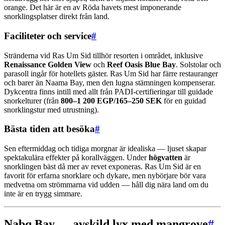
orange. Det här är en av Röda havets mest imponerande
snorklingsplatser direkt från land.
Faciliteter och service
#
Stränderna vid Ras Um Sid tillhör resorten i området, inklusive
Renaissance Golden View
och
Reef Oasis Blue Bay
. Solstolar och
parasoll ingår för hotellets gäster. Ras Um Sid har färre restauranger
och barer än Naama Bay, men den lugna stämningen kompenserar.
Dykcentra finns intill med allt från PADI-certifieringar till guidade
snorkelturer (från
800–1 200 EGP/165–250 SEK
för en guidad
snorklingstur med utrustning).
Bästa tiden att besöka
#
Sen eftermiddag och tidiga morgnar är idealiska — ljuset skapar
spektakulära effekter på korallväggen. Under
högvatten
är
snorklingen bäst då mer av revet exponeras. Ras Um Sid är en
favorit för erfarna snorklare och dykare, men nybörjare bör vara
medvetna om strömmarna vid udden — håll dig nära land om du
inte är en trygg simmare.
Nabq Bay — avskild lyx med mangrove
#