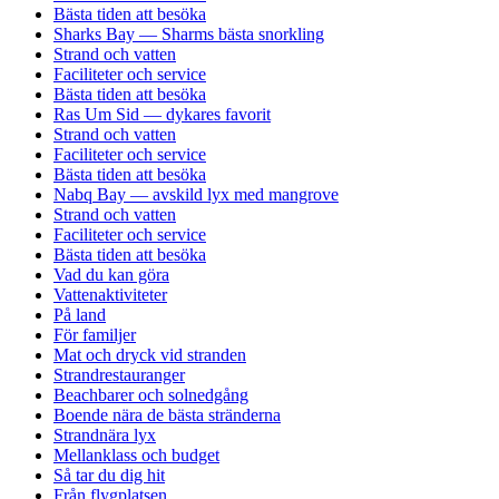
Bästa tiden att besöka
Sharks Bay — Sharms bästa snorkling
Strand och vatten
Faciliteter och service
Bästa tiden att besöka
Ras Um Sid — dykares favorit
Strand och vatten
Faciliteter och service
Bästa tiden att besöka
Nabq Bay — avskild lyx med mangrove
Strand och vatten
Faciliteter och service
Bästa tiden att besöka
Vad du kan göra
Vattenaktiviteter
På land
För familjer
Mat och dryck vid stranden
Strandrestauranger
Beachbarer och solnedgång
Boende nära de bästa stränderna
Strandnära lyx
Mellanklass och budget
Så tar du dig hit
Från flygplatsen