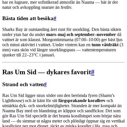
har en lugnare, mer sofistikerad atmosfär än Naama — här är det
natur och avkoppling snarare än festliv.
Bästa tiden att besöka
#
Sharks Bay är outstanding året runt för snorkling. Den bästa sikten
under ytan har du under
mars–maj och september–november
då
vattnet är som klarast. Morgontimmarna (07:00–10:00) ger bäst ljus
och minst aktivitet i vattnet. Under vintern kan en
tunn våtdräkt
(3
mm) vara skön vid längre snorklingspass — vattentemperaturen
sjunker till 22–23°C i januari.
Ras Um Sid — dykares favorit
#
Strand och vatten
#
Ras Um Sid ligger strax söder om den berömda fyren (Sharm’s
Lighthouse) och är känt för sitt
färgsprakande korallrev
och
utmärkta dyk- och snorkelmöjligheter. Stranden är mer kompakt än
Naama Bay med en blandning av klippor och sandfickor. Det som
gör Ras Um Sid speciellt är det branta korallstupet som börjar nära
land — du simmar ut några meter och plötsligt öppnar sig en vertikal
korallvägg ner mot djupet, täckt av mjuka koraller i lila, rosa och