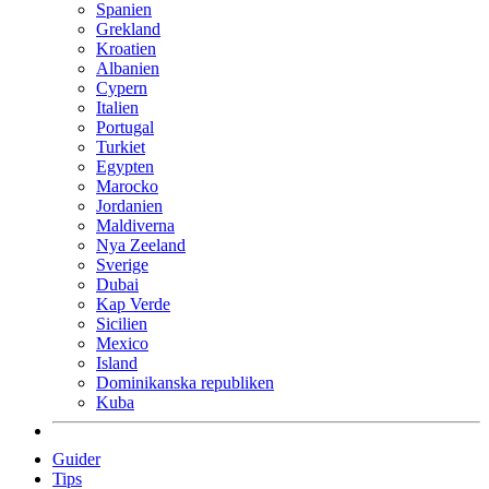
Spanien
Grekland
Kroatien
Albanien
Cypern
Italien
Portugal
Turkiet
Egypten
Marocko
Jordanien
Maldiverna
Nya Zeeland
Sverige
Dubai
Kap Verde
Sicilien
Mexico
Island
Dominikanska republiken
Kuba
Guider
Tips