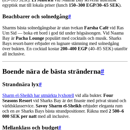
egyptisk mat till lokala priser (lunch
150–300 EGP/30–65 SEK
).
Beachbarer och solnedgång
#
Sharms bästa solnedgångsbar är utan tvekan
Farsha Café
vid Ras
Um Sid — boka ett bord i god tid under högsäsongen. Vid Naama
Bay är
Pacha Lounge
populärt med cocktails och musik. Sharks
Bays resort-barer erbjuder en lugnare stämning med solnedgång
över bukten. En cocktail kostar
200–400 EGP
(40–85 SEK) utanför
all inclusive.
Boende nära de bästa stränderna
#
Strandnära lyx
#
Sharm el-Sheikh har utmärkta lyxhotell
vid alla bukter.
Four
Seasons Resort
vid Sharks Bay är det finaste med privat strand och
världsklasservice.
Savoy Sharm el-Sheikh
erbjuder eleganta rum
och en av Sharks Bays bästa strandpositioner. Räkna med
2 500–6
000 SEK per natt
med all inclusive.
Mellanklass och budget
#