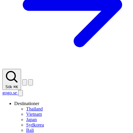
Sök
⌘K
gogo.se
Destinationer
Thailand
Vietnam
Japan
Sydkorea
Bali