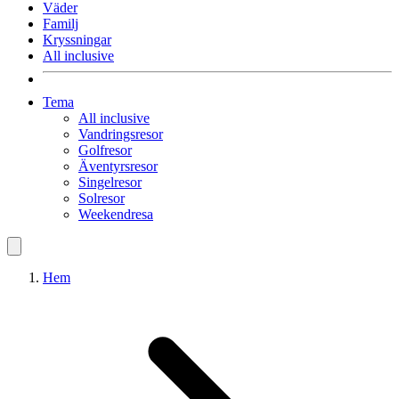
Väder
Familj
Kryssningar
All inclusive
Tema
All inclusive
Vandringsresor
Golfresor
Äventyrsresor
Singelresor
Solresor
Weekendresa
Hem