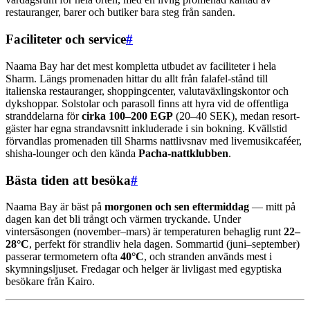
restauranger, barer och butiker bara steg från sanden.
Faciliteter och service
#
Naama Bay har det mest kompletta utbudet av faciliteter i hela
Sharm. Längs promenaden hittar du allt från falafel-stånd till
italienska restauranger, shoppingcenter, valutaväxlingskontor och
dykshoppar. Solstolar och parasoll finns att hyra vid de offentliga
stranddelarna för
cirka 100–200 EGP
(20–40 SEK), medan resort-
gäster har egna strandavsnitt inkluderade i sin bokning. Kvällstid
förvandlas promenaden till Sharms nattlivsnav med livemusikcaféer,
shisha-lounger och den kända
Pacha-nattklubben
.
Bästa tiden att besöka
#
Naama Bay är bäst på
morgonen och sen eftermiddag
— mitt på
dagen kan det bli trångt och värmen tryckande. Under
vintersäsongen (november–mars) är temperaturen behaglig runt
22–
28°C
, perfekt för strandliv hela dagen. Sommartid (juni–september)
passerar termometern ofta
40°C
, och stranden används mest i
skymningsljuset. Fredagar och helger är livligast med egyptiska
besökare från Kairo.