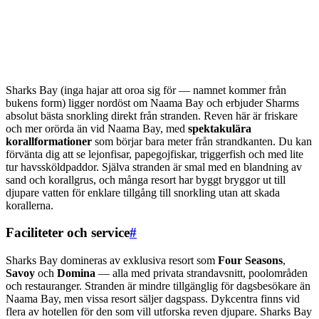
Sharks Bay (inga hajar att oroa sig för — namnet kommer från
bukens form) ligger nordöst om Naama Bay och erbjuder Sharms
absolut bästa snorkling direkt från stranden. Reven här är friskare
och mer orörda än vid Naama Bay, med
spektakulära
korallformationer
som börjar bara meter från strandkanten. Du kan
förvänta dig att se lejonfisar, papegojfiskar, triggerfish och med lite
tur havssköldpaddor. Själva stranden är smal med en blandning av
sand och korallgrus, och många resort har byggt bryggor ut till
djupare vatten för enklare tillgång till snorkling utan att skada
korallerna.
Faciliteter och service
#
Sharks Bay domineras av exklusiva resort som
Four Seasons
,
Savoy
och
Domina
— alla med privata strandavsnitt, poolområden
och restauranger. Stranden är mindre tillgänglig för dagsbesökare än
Naama Bay, men vissa resort säljer dagspass. Dykcentra finns vid
flera av hotellen för den som vill utforska reven djupare. Sharks Bay