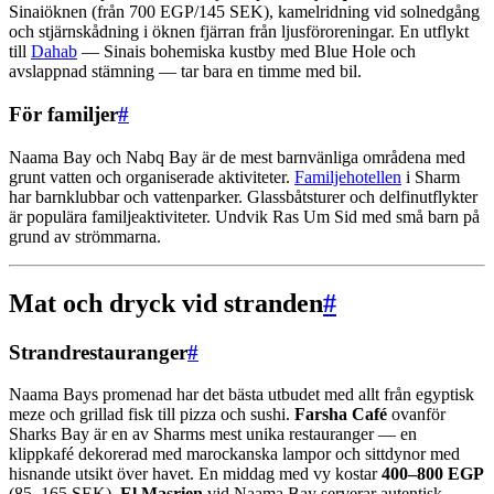
Sinaiöknen (från 700 EGP/145 SEK), kamelridning vid solnedgång
och stjärnskådning i öknen fjärran från ljusföroreningar. En utflykt
till
Dahab
— Sinais bohemiska kustby med Blue Hole och
avslappnad stämning — tar bara en timme med bil.
För familjer
#
Naama Bay och Nabq Bay är de mest barnvänliga områdena med
grunt vatten och organiserade aktiviteter.
Familjehotellen
i Sharm
har barnklubbar och vattenparker. Glassbåtsturer och delfinutflykter
är populära familjeaktiviteter. Undvik Ras Um Sid med små barn på
grund av strömmarna.
Mat och dryck vid stranden
#
Strandrestauranger
#
Naama Bays promenad har det bästa utbudet med allt från egyptisk
meze och grillad fisk till pizza och sushi.
Farsha Café
ovanför
Sharks Bay är en av Sharms mest unika restauranger — en
klippkafé dekorerad med marockanska lampor och sittdynor med
hisnande utsikt över havet. En middag med vy kostar
400–800 EGP
(85–165 SEK).
El Masrien
vid Naama Bay serverar autentisk