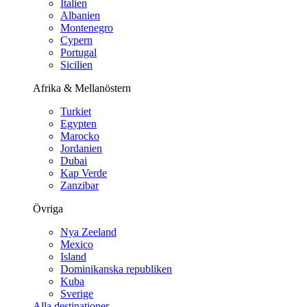
Italien
Albanien
Montenegro
Cypern
Portugal
Sicilien
Afrika & Mellanöstern
Turkiet
Egypten
Marocko
Jordanien
Dubai
Kap Verde
Zanzibar
Övriga
Nya Zeeland
Mexico
Island
Dominikanska republiken
Kuba
Sverige
Alla destinationer