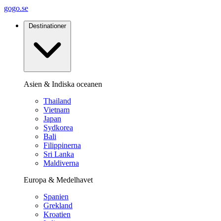
gogo.se
Destinationer
Asien & Indiska oceanen
Thailand
Vietnam
Japan
Sydkorea
Bali
Filippinerna
Sri Lanka
Maldiverna
Europa & Medelhavet
Spanien
Grekland
Kroatien