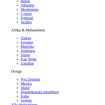
Italien
Albanien
Montenegro
Cypern
Portugal
Sicilien
Afrika & Mellanöstern
Turkiet
Egypten
Marocko
Jordanien
Dubai
Kap Verde
Zanzibar
Övriga
Nya Zeeland
Mexico
Island
Dominikanska republiken
Kuba
Sverige
Alla destinationer