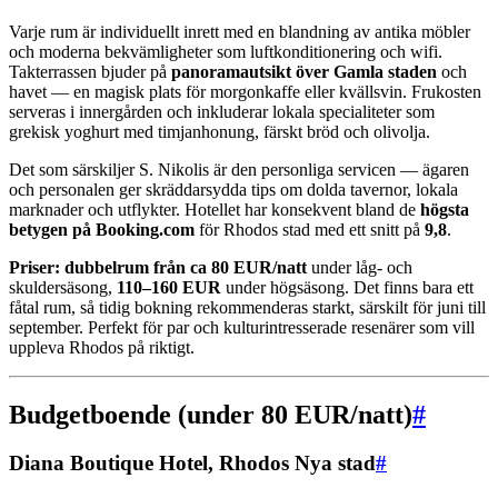
Varje rum är individuellt inrett med en blandning av antika möbler
och moderna bekvämligheter som luftkonditionering och wifi.
Takterrassen bjuder på
panoramautsikt över Gamla staden
och
havet — en magisk plats för morgonkaffe eller kvällsvin. Frukosten
serveras i innergården och inkluderar lokala specialiteter som
grekisk yoghurt med timjanhonung, färskt bröd och olivolja.
Det som särskiljer S. Nikolis är den personliga servicen — ägaren
och personalen ger skräddarsydda tips om dolda tavernor, lokala
marknader och utflykter. Hotellet har konsekvent bland de
högsta
betygen på Booking.com
för Rhodos stad med ett snitt på
9,8
.
Priser: dubbelrum från ca 80 EUR/natt
under låg- och
skuldersäsong,
110–160 EUR
under högsäsong. Det finns bara ett
fåtal rum, så tidig bokning rekommenderas starkt, särskilt för juni till
september. Perfekt för par och kulturintresserade resenärer som vill
uppleva Rhodos på riktigt.
Budgetboende (under 80 EUR/natt)
#
Diana Boutique Hotel, Rhodos Nya stad
#