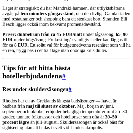
Läget är strategiskt: du har Mandraki-hamnen, där utflyktsbåtarna
avgår, på
fem minuters gångavstånd
, och den livliga Gamla staden
med restauranger och shopping bara ett stenkast bort. Stranden Elli
Beach ligger också inom bekvämt promenadavstånd.
Priser: dubbelrum från ca 45 EUR/natt
under lågsäsong,
65–90
EUR
under högsäsong. Frukost ingår vanligtvis eller kan läggas till
för ca 8 EUR. Ett solitt val för budgetmedvetna resenärer som vill ha
en ren, trygg bas i centralt läge utan onödiga krusiduller.
Tips för att hitta bästa
hotellerbjudandena
#
Res under skuldersäsongen
#
Rhodos har en av Greklands längsta badsäsonger — havet är
badbart från
maj till slutet av oktober
. Maj, början av juni,
september och oktober erbjuder behagliga temperaturer runt 25–30
grader, tunnare folkmassor och hotellpriser som ofta är
30–50
procent lägre
än juli–augusti. Skuldersäsongen är också bäst för
sightseeing utan att badas i svett vid Lindos akropolis.