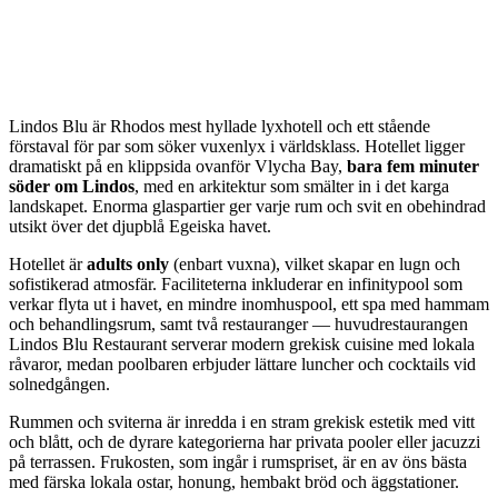
Lindos Blu är Rhodos mest hyllade lyxhotell och ett stående
förstaval för par som söker vuxenlyx i världsklass. Hotellet ligger
dramatiskt på en klippsida ovanför Vlycha Bay,
bara fem minuter
söder om Lindos
, med en arkitektur som smälter in i det karga
landskapet. Enorma glaspartier ger varje rum och svit en obehindrad
utsikt över det djupblå Egeiska havet.
Hotellet är
adults only
(enbart vuxna), vilket skapar en lugn och
sofistikerad atmosfär. Faciliteterna inkluderar en infinitypool som
verkar flyta ut i havet, en mindre inomhuspool, ett spa med hammam
och behandlingsrum, samt två restauranger — huvudrestaurangen
Lindos Blu Restaurant serverar modern grekisk cuisine med lokala
råvaror, medan poolbaren erbjuder lättare luncher och cocktails vid
solnedgången.
Rummen och sviterna är inredda i en stram grekisk estetik med vitt
och blått, och de dyrare kategorierna har privata pooler eller jacuzzi
på terrassen. Frukosten, som ingår i rumspriset, är en av öns bästa
med färska lokala ostar, honung, hembakt bröd och äggstationer.