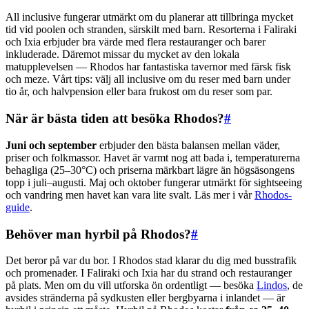
All inclusive fungerar utmärkt om du planerar att tillbringa mycket
tid vid poolen och stranden, särskilt med barn. Resorterna i Faliraki
och Ixia erbjuder bra värde med flera restauranger och barer
inkluderade. Däremot missar du mycket av den lokala
matupplevelsen — Rhodos har fantastiska tavernor med färsk fisk
och meze. Vårt tips: välj all inclusive om du reser med barn under
tio år, och halvpension eller bara frukost om du reser som par.
När är bästa tiden att besöka Rhodos?
#
Juni och september
erbjuder den bästa balansen mellan väder,
priser och folkmassor. Havet är varmt nog att bada i, temperaturerna
behagliga (25–30°C) och priserna märkbart lägre än högsäsongens
topp i juli–augusti. Maj och oktober fungerar utmärkt för sightseeing
och vandring men havet kan vara lite svalt. Läs mer i vår
Rhodos-
guide
.
Behöver man hyrbil på Rhodos?
#
Det beror på var du bor. I Rhodos stad klarar du dig med busstrafik
och promenader. I Faliraki och Ixia har du strand och restauranger
på plats. Men om du vill utforska ön ordentligt — besöka
Lindos
, de
avsides stränderna på sydkusten eller bergbyarna i inlandet — är