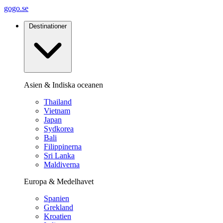
gogo.se
Destinationer
Asien & Indiska oceanen
Thailand
Vietnam
Japan
Sydkorea
Bali
Filippinerna
Sri Lanka
Maldiverna
Europa & Medelhavet
Spanien
Grekland
Kroatien