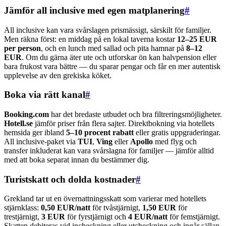
Jämför all inclusive med egen matplanering
#
All inclusive kan vara svårslagen prismässigt, särskilt för familjer.
Men räkna först: en middag på en lokal taverna kostar
12–25 EUR
per person
, och en lunch med sallad och pita hamnar på
8–12
EUR
. Om du gärna äter ute och utforskar ön kan halvpension eller
bara frukost vara bättre — du sparar pengar och får en mer autentisk
upplevelse av den grekiska köket.
Boka via rätt kanal
#
Booking.com
har det bredaste utbudet och bra filtreringsmöjligheter.
Hotell.se
jämför priser från flera sajter. Direktbokning via hotellets
hemsida ger ibland
5–10 procent rabatt
eller gratis uppgraderingar.
All inclusive-paket via
TUI
,
Ving
eller
Apollo
med flyg och
transfer inkluderat kan vara svårslagna för familjer — jämför alltid
med att boka separat innan du bestämmer dig.
Turistskatt och dolda kostnader
#
Grekland tar ut en övernattningsskatt som varierar med hotellets
stjärnklass:
0,50 EUR/natt
för tvåstjärnigt,
1,50 EUR
för
trestjärnigt,
3 EUR
för fyrstjärnigt och
4 EUR/natt
för femstjärnigt.
Skatten debiteras vid incheckning eller utcheckning och ingår sällan