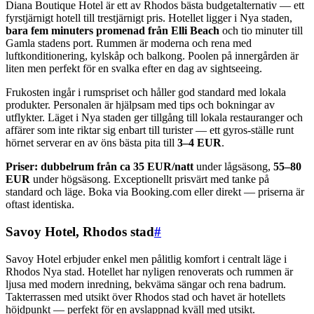
Diana Boutique Hotel är ett av Rhodos bästa budgetalternativ — ett
fyrstjärnigt hotell till trestjärnigt pris. Hotellet ligger i Nya staden,
bara fem minuters promenad från Elli Beach
och tio minuter till
Gamla stadens port. Rummen är moderna och rena med
luftkonditionering, kylskåp och balkong. Poolen på innergården är
liten men perfekt för en svalka efter en dag av sightseeing.
Frukosten ingår i rumspriset och håller god standard med lokala
produkter. Personalen är hjälpsam med tips och bokningar av
utflykter. Läget i Nya staden ger tillgång till lokala restauranger och
affärer som inte riktar sig enbart till turister — ett gyros-ställe runt
hörnet serverar en av öns bästa pita till
3–4 EUR
.
Priser: dubbelrum från ca 35 EUR/natt
under lågsäsong,
55–80
EUR
under högsäsong. Exceptionellt prisvärt med tanke på
standard och läge. Boka via Booking.com eller direkt — priserna är
oftast identiska.
Savoy Hotel, Rhodos stad
#
Savoy Hotel erbjuder enkel men pålitlig komfort i centralt läge i
Rhodos Nya stad. Hotellet har nyligen renoverats och rummen är
ljusa med modern inredning, bekväma sängar och rena badrum.
Takterrassen med utsikt över Rhodos stad och havet är hotellets
höjdpunkt — perfekt för en avslappnad kväll med utsikt.