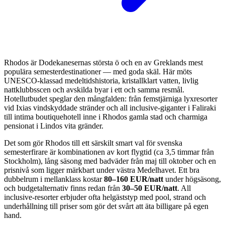
Rhodos är Dodekanesernas största ö och en av Greklands mest
populära semesterdestinationer — med goda skäl. Här möts
UNESCO-klassad medeltidshistoria, kristallklart vatten, livlig
nattklubbsscen och avskilda byar i ett och samma resmål.
Hotellutbudet speglar den mångfalden: från femstjärniga lyxresorter
vid Ixias vindskyddade stränder och all inclusive-giganter i Faliraki
till intima boutiquehotell inne i Rhodos gamla stad och charmiga
pensionat i Lindos vita gränder.
Det som gör Rhodos till ett särskilt smart val för svenska
semesterfirare är kombinationen av kort flygtid (ca 3,5 timmar från
Stockholm), lång säsong med badväder från maj till oktober och en
prisnivå som ligger märkbart under västra Medelhavet. Ett bra
dubbelrum i mellanklass kostar
80–160 EUR/natt
under högsäsong,
och budgetalternativ finns redan från
30–50 EUR/natt
. All
inclusive-resorter erbjuder ofta helgäststyp med pool, strand och
underhållning till priser som gör det svårt att äta billigare på egen
hand.