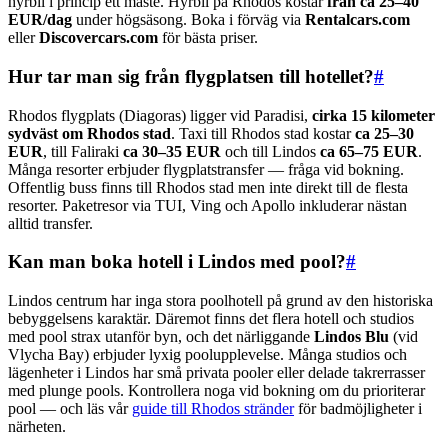
hyrbil i princip ett måste. Hyrbil på Rhodos kostar
från ca 25–40
EUR/dag
under högsäsong. Boka i förväg via
Rentalcars.com
eller
Discovercars.com
för bästa priser.
Hur tar man sig från flygplatsen till hotellet?
#
Rhodos flygplats (Diagoras) ligger vid Paradisi,
cirka 15 kilometer
sydväst om Rhodos stad
. Taxi till Rhodos stad kostar
ca 25–30
EUR
, till Faliraki
ca 30–35 EUR
och till Lindos
ca 65–75 EUR
.
Många resorter erbjuder flygplatstransfer — fråga vid bokning.
Offentlig buss finns till Rhodos stad men inte direkt till de flesta
resorter. Paketresor via TUI, Ving och Apollo inkluderar nästan
alltid transfer.
Kan man boka hotell i Lindos med pool?
#
Lindos centrum har inga stora poolhotell på grund av den historiska
bebyggelsens karaktär. Däremot finns det flera hotell och studios
med pool strax utanför byn, och det närliggande
Lindos Blu
(vid
Vlycha Bay) erbjuder lyxig poolupplevelse. Många studios och
lägenheter i Lindos har små privata pooler eller delade takrerrasser
med plunge pools. Kontrollera noga vid bokning om du prioriterar
pool — och läs vår
guide till Rhodos stränder
för badmöjligheter i
närheten.