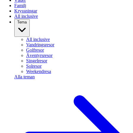
Väder
Familj
Kryssningar
All inclusive
Tema
All inclusive
Vandringsresor
Golfresor
Äventyrsresor
Singelresor
Solresor
Weekendresa
Alla teman