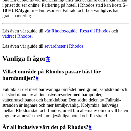
i priset du ser online. Parkering på hotell i Rhodos stad kan kosta
5–
10 EUR/dygn
, medan resorter i Faliraki och Ixia vanligtvis har
gratis parkering.
Läs även vår guide till
vår Rhodos-guide
,
Resa till Rhodos
och
vädret i Rhodos
.
Läs även vår guide till
sevärdheter i Rhodos
.
Vanliga frågor
#
Vilket område på Rhodos passar bäst för
barnfamiljer?
#
Faliraki är det mest barnvänliga området med grund, sandstrand och
ett stort utbud av all inclusive-resorter med barnpooler,
vattenrutschbanor och barnklubbar. Den södra delen av Faliraki-
stranden är lugnare och mer familjevänlig. Kolymbia, halvvägs
mellan Rhodos stad och Lindos, är ett bra alternativ om du vill ha en
lugnare atmosfär med familjevänliga hotell och fin strand.
Är all inclusive värt det på Rhodos?
#