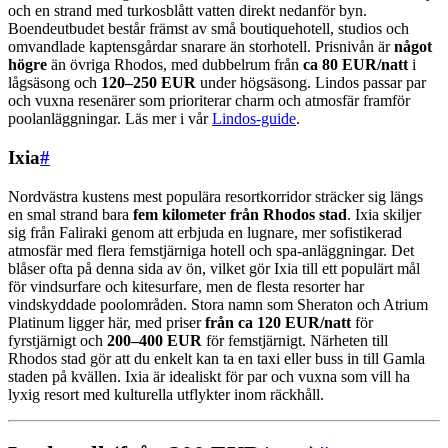
och en strand med turkosblått vatten direkt nedanför byn.
Boendeutbudet består främst av små boutiquehotell, studios och
omvandlade kaptensgårdar snarare än storhotell. Prisnivån är
något
högre
än övriga Rhodos, med dubbelrum från
ca 80 EUR/natt
i
lågsäsong och
120–250 EUR
under högsäsong. Lindos passar par
och vuxna resenärer som prioriterar charm och atmosfär framför
poolanläggningar. Läs mer i vår
Lindos-guide
.
Ixia
#
Nordvästra kustens mest populära resortkorridor sträcker sig längs
en smal strand bara
fem kilometer från Rhodos stad
. Ixia skiljer
sig från Faliraki genom att erbjuda en lugnare, mer sofistikerad
atmosfär med flera femstjärniga hotell och spa-anläggningar. Det
blåser ofta på denna sida av ön, vilket gör Ixia till ett populärt mål
för vindsurfare och kitesurfare, men de flesta resorter har
vindskyddade poolområden. Stora namn som Sheraton och Atrium
Platinum ligger här, med priser
från ca 120 EUR/natt
för
fyrstjärnigt och
200–400 EUR
för femstjärnigt. Närheten till
Rhodos stad gör att du enkelt kan ta en taxi eller buss in till Gamla
staden på kvällen. Ixia är idealiskt för par och vuxna som vill ha
lyxig resort med kulturella utflykter inom räckhåll.