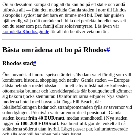
Ön är dessutom kompakt nog att du kan bo på ett ställe och ändå
utforska allt — från den medeltida Gamla staden i norr till Lindos
akropolis i sydost tar det bara en timme med bil. Den här guiden
hjälper dig välja rätt område och hitta det perfekta hotellet oavsett
om du reser som par, familj eller soloäventyrare. Läs även vår
kompletta Rhodos-guide
för allt du behöver veta om ön.
Bästa områdena att bo på Rhodos
#
Rhodos stad
#
Öns huvudstad i norra spetsen är det självklara valet för dig som vill
kombinera historia, shopping och nattliv. Gamla staden — Europas
äldsta bebodda medeltidsstad — är ett labyrintiskt nät av kullersten,
ottomanska brunnar och korsriddarpalats där boutiquehotell gömmer
sig bakom tjocka stenmurar. Utanför murarna erbjuder Nya staden
moderna hotell med havsutsikt längs Elli Beach, där
lokalbefolkningen badar och strandpromenaden fylls av tavernor vid
solnedgången. Prisnivån varierar enormt: ett pensionat i Gamla
staden kostar
från 40 EUR/natt
, medan strandhotell i Nya staden
ligger på
100–200 EUR/natt
. Bra busstrafik gör det enkelt att nå
stränderna söderut utan hyrbil. Läget passar par, kulturintresserade
och alla som vill ha urban puls nära havet.