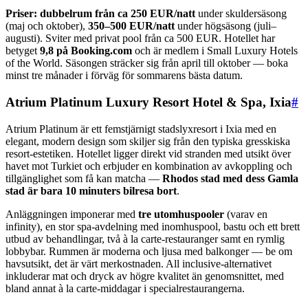
Priser: dubbelrum från ca 250 EUR/natt
under skuldersäsong
(maj och oktober),
350–500 EUR/natt
under högsäsong (juli–
augusti). Sviter med privat pool från ca 500 EUR. Hotellet har
betyget
9,8 på Booking.com
och är medlem i Small Luxury Hotels
of the World. Säsongen sträcker sig från april till oktober — boka
minst tre månader i förväg för sommarens bästa datum.
Atrium Platinum Luxury Resort Hotel & Spa, Ixia
#
Atrium Platinum är ett femstjärnigt stadslyxresort i Ixia med en
elegant, modern design som skiljer sig från den typiska gresskiska
resort-estetiken. Hotellet ligger direkt vid stranden med utsikt över
havet mot Turkiet och erbjuder en kombination av avkoppling och
tillgänglighet som få kan matcha —
Rhodos stad med dess Gamla
stad är bara 10 minuters bilresa bort
.
Anläggningen imponerar med
tre utomhuspooler
(varav en
infinity), en stor spa-avdelning med inomhuspool, bastu och ett brett
utbud av behandlingar, två à la carte-restauranger samt en rymlig
lobbybar. Rummen är moderna och ljusa med balkonger — be om
havsutsikt, det är värt merkostnaden. All inclusive-alternativet
inkluderar mat och dryck av högre kvalitet än genomsnittet, med
bland annat à la carte-middagar i specialrestaurangerna.