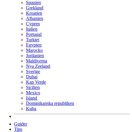
Spanien
Grekland
Kroatien
Albanien
Cypern
Italien
Portugal
Turkiet
Egypten
Marocko
Jordanien
Maldiverna
Nya Zeeland
Sverige
Dubai
Kap Verde
Sicilien
Mexico
Island
Dominikanska republiken
Kuba
Guider
Tips