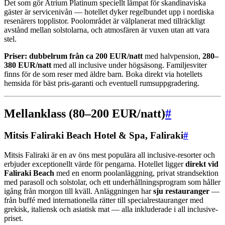
Det som gör Atrium Platinum speciellt lämpat för skandinaviska
gäster är servicenivån — hotellet dyker regelbundet upp i nordiska
resenärers topplistor. Poolområdet är välplanerat med tillräckligt
avstånd mellan solstolarna, och atmosfären är vuxen utan att vara
stel.
Priser: dubbelrum från ca 200 EUR/natt
med halvpension,
280–
380 EUR/natt
med all inclusive under högsäsong. Familjesviter
finns för de som reser med äldre barn. Boka direkt via hotellets
hemsida för bäst pris-garanti och eventuell rumsuppgradering.
Mellanklass (80–200 EUR/natt)
#
Mitsis Faliraki Beach Hotel & Spa, Faliraki
#
Mitsis Faliraki är en av öns mest populära all inclusive-resorter och
erbjuder exceptionellt värde för pengarna. Hotellet ligger
direkt vid
Faliraki Beach
med en enorm poolanläggning, privat strandsektion
med parasoll och solstolar, och ett underhållningsprogram som håller
igång från morgon till kväll. Anläggningen har
sju restauranger
—
från buffé med internationella rätter till specialrestauranger med
grekisk, italiensk och asiatisk mat — alla inkluderade i all inclusive-
priset.