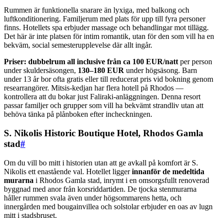
Rummen är funktionella snarare än lyxiga, med balkong och
luftkonditionering. Familjerum med plats för upp till fyra personer
finns. Hotellets spa erbjuder massage och behandlingar mot tillägg.
Det här är inte platsen för intim romantik, utan för den som vill ha en
bekväm, social semesterupplevelse där allt ingår.
Priser: dubbelrum all inclusive från ca 100 EUR/natt
per person
under skuldersäsongen,
130–180 EUR
under högsäsong. Barn
under 13 år bor ofta gratis eller till reducerat pris vid bokning genom
researrangörer. Mitsis-kedjan har flera hotell på Rhodos —
kontrollera att du bokar just Faliraki-anläggningen. Denna resort
passar familjer och grupper som vill ha bekvämt strandliv utan att
behöva tänka på plånboken efter incheckningen.
S. Nikolis Historic Boutique Hotel, Rhodos Gamla
stad
#
Om du vill bo mitt i historien utan att ge avkall på komfort är S.
Nikolis ett enastående val. Hotellet ligger
innanför de medeltida
murarna
i Rhodos Gamla stad, inrymt i en omsorgsfullt renoverad
byggnad med anor från korsriddartiden. De tjocka stenmurarna
håller rummen svala även under högsommarens hetta, och
innergården med bougainvillea och solstolar erbjuder en oas av lugn
mitt i stadsbruset.