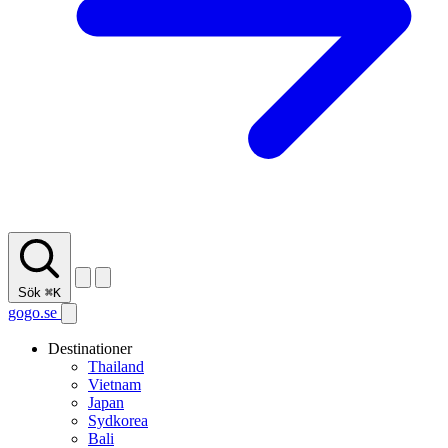
Sök
⌘K
gogo.se
Destinationer
Thailand
Vietnam
Japan
Sydkorea
Bali