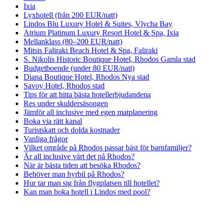
Ixia
Lyxhotell (från 200 EUR/natt)
Lindos Blu Luxury Hotel & Suites, Vlycha Bay
Atrium Platinum Luxury Resort Hotel & Spa, Ixia
Mellanklass (80–200 EUR/natt)
Mitsis Faliraki Beach Hotel & Spa, Faliraki
S. Nikolis Historic Boutique Hotel, Rhodos Gamla stad
Budgetboende (under 80 EUR/natt)
Diana Boutique Hotel, Rhodos Nya stad
Savoy Hotel, Rhodos stad
Tips för att hitta bästa hotellerbjudandena
Res under skuldersäsongen
Jämför all inclusive med egen matplanering
Boka via rätt kanal
Turistskatt och dolda kostnader
Vanliga frågor
Vilket område på Rhodos passar bäst för barnfamiljer?
Är all inclusive värt det på Rhodos?
När är bästa tiden att besöka Rhodos?
Behöver man hyrbil på Rhodos?
Hur tar man sig från flygplatsen till hotellet?
Kan man boka hotell i Lindos med pool?