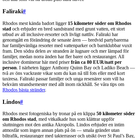
Faliraki
#
Rhodos mest kända badort ligger
15 kilometer söder om Rhodos
stad
och erbjuder en bred sandstrand med grunt vatten, ett stort
utbud av all inclusive-resorter och livligt nattliv. Faliraki har
genomgått en förändring de senaste åren — bredvid partybarerna
har familjevänliga resorter med vattenparker och barnklubbar vuxit
fram. Den södra delen av stranden är lugnare och mer lämpad för
familjer, medan norra änden har fler barer och restauranger. All
inclusive dominerar här med priser
från ca 80 EUR/natt per
person
. I närheten ligger Anthony Quinn Bay och Ladiko Beach —
två av öns vackraste vikar som du kan nå till fots eller med kort
taxiresa. Faliraki passar familjer och unga resenärer som vill ha
bekväm strandsemester med allt inom räckhåll. Se våra tips om
Rhodos bästa stränder
.
Lindos
#
Rhodos mest fotogeniska by tronar på en klippa
50 kilometer söder
om Rhodos stad
, med vitkalkade hus som klättrar uppför
sluttningen mot den antika Akropolis. Lindos erbjuder en intim
atmosfär som ingen annan plats på ön — smala gränder utan
biltrafik, restauranger med takterrasser och utsikt över St Paul’s Bay,