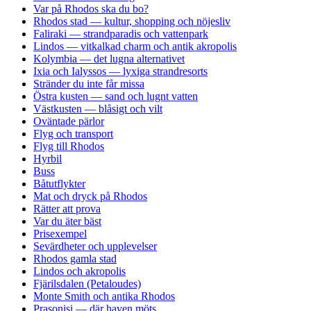
Var på Rhodos ska du bo?
Rhodos stad — kultur, shopping och nöjesliv
Faliraki — strandparadis och vattenpark
Lindos — vitkalkad charm och antik akropolis
Kolymbia — det lugna alternativet
Ixia och Ialyssos — lyxiga strandresorts
Stränder du inte får missa
Östra kusten — sand och lugnt vatten
Västkusten — blåsigt och vilt
Oväntade pärlor
Flyg och transport
Flyg till Rhodos
Hyrbil
Buss
Båtutflykter
Mat och dryck på Rhodos
Rätter att prova
Var du äter bäst
Prisexempel
Sevärdheter och upplevelser
Rhodos gamla stad
Lindos och akropolis
Fjärilsdalen (Petaloudes)
Monte Smith och antika Rhodos
Prasonisi — där haven möts