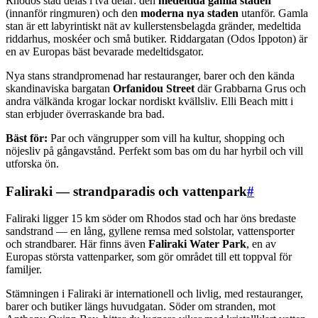
Rhodos stad delas i två delar: den
medeltida gamla staden
(innanför ringmuren) och den
moderna nya staden
utanför. Gamla
stan är ett labyrintiskt nät av kullerstensbelagda gränder, medeltida
riddarhus, moskéer och små butiker. Riddargatan (Odos Ippoton) är
en av Europas bäst bevarade medeltidsgator.
Nya stans strandpromenad har restauranger, barer och den kända
skandinaviska bargatan
Orfanidou Street
där Grabbarna Grus och
andra välkända krogar lockar nordiskt kvällsliv. Elli Beach mitt i
stan erbjuder överraskande bra bad.
Bäst för:
Par och vängrupper som vill ha kultur, shopping och
nöjesliv på gångavstånd. Perfekt som bas om du har hyrbil och vill
utforska ön.
Faliraki — strandparadis och vattenpark
#
Faliraki ligger 15 km söder om Rhodos stad och har öns bredaste
sandstrand — en lång, gyllene remsa med solstolar, vattensporter
och strandbarer. Här finns även
Faliraki Water Park
, en av
Europas största vattenparker, som gör området till ett toppval för
familjer.
Stämningen i Faliraki är internationell och livlig, med restauranger,
barer och butiker längs huvudgatan. Söder om stranden, mot