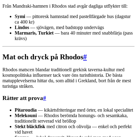
Från Mandraki-hamnen i Rhodos stad avgår dagliga utflykter till:
Symi
— pittoresk hamnstad med pastellfärgade hus (dagstur
ca 400 kr)
Lindos
— sjövägen, med badstopp undervägs
Marmaris, Turkiet
— bara 40 minuter med snabbfärja (pass
krävs)
Mat och dryck på Rhodos
#
Rhodos matscen blandar traditionell grekisk taverna-kultur med
kosmopolitiska influenser tack vare öns turisthistoria. De bästa
matupplevelserna hittar du, som alltid i Grekland, bort från de mest
turistiga stråken.
Rätter att prova
#
Pitaroudia
— kikärtsfriteringar med örter, en lokal specialitet
Melekouni
— Rhodos berömda honungs- och sesamkaka,
traditionellt serverad vid bröllop
Stekt bläckfisk
med citron och olivolja — enkel och perfekt
vid havet