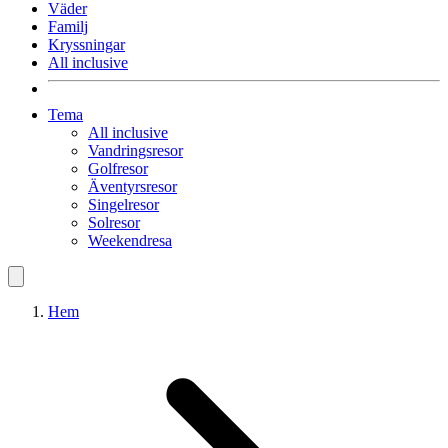
Väder
Familj
Kryssningar
All inclusive
Tema
All inclusive
Vandringsresor
Golfresor
Äventyrsresor
Singelresor
Solresor
Weekendresa
Hem