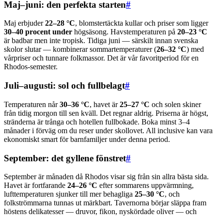
Maj–juni: den perfekta starten
#
Maj erbjuder
22–28 °C
, blomstertäckta kullar och priser som ligger
30–40 procent under
högsäsong. Havstemperaturen på
20–23 °C
är badbar men inte tropisk. Tidiga juni — särskilt innan svenska
skolor slutar — kombinerar sommartemperaturer (
26–32 °C
) med
vårpriser och tunnare folkmassor. Det är vår favoritperiod för en
Rhodos-semester.
Juli–augusti: sol och fullbelagt
#
Temperaturen når
30–36 °C
, havet är
25–27 °C
och solen skiner
från tidig morgon till sen kväll. Det regnar aldrig. Priserna är högst,
stränderna är trånga och hotellen fullbokade. Boka minst 3–4
månader i förväg om du reser under skollovet. All inclusive kan vara
ekonomiskt smart för barnfamiljer under denna period.
September: det gyllene fönstret
#
September är månaden då Rhodos visar sig från sin allra bästa sida.
Havet är fortfarande
24–26 °C
efter sommarens uppvärmning,
lufttemperaturen sjunker till mer behagliga
25–30 °C
, och
folkströmmarna tunnas ut märkbart. Tavernorna börjar släppa fram
höstens delikatesser — druvor, fikon, nyskördade oliver — och