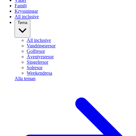
Väder
Familj
Kryssningar
All inclusive
Tema
All inclusive
Vandringsresor
Golfresor
Äventyrsresor
Singelresor
Solresor
Weekendresa
Alla teman