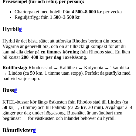
Prisexempel (tur och retur, per person):
Charterpaket med hotell: från
4 500–8 000 kr
per vecka
Reguljärflyg: från
1 500–3 500 kr
Hyrbil
#
Hyrbil är det bästa sättet att utforska Rhodos bortom din resort.
Vägarna är generellt bra, och ön är tillräckligt kompakt för att du
kan nå alla delar på
en timmes körning
från Rhodos stad. En liten
bil kostar
200–400 kr per dag
i axelsäsong.
Ruttförslag:
Rhodos stad → Kallithea → Kolymbia → Tsambika
→ Lindos (ca 50 km, 1 timme utan stopp). Perfekt dagsutflykt med
bad vid varje stopp.
Buss
#
KTEL-bussar kör längs östkusten från Rhodos stad till Lindos (ca
50 kr
, 1,5 timme) och till Faliraki (ca
25 kr
, 30 min). Avgångar 2–4
gånger per dag under högsäsong. Bussnätet är användbart men
begränsat — för västkusten och inlandet behöver du hyrbil.
Båtutflykter
#