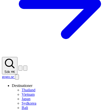
Sök
⌘K
gogo.se
Destinationer
Thailand
Vietnam
Japan
Sydkorea
Bali