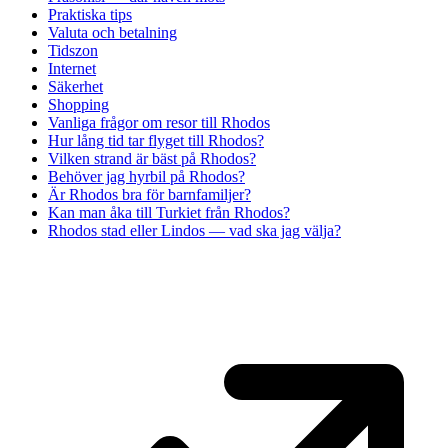
Praktiska tips
Valuta och betalning
Tidszon
Internet
Säkerhet
Shopping
Vanliga frågor om resor till Rhodos
Hur lång tid tar flyget till Rhodos?
Vilken strand är bäst på Rhodos?
Behöver jag hyrbil på Rhodos?
Är Rhodos bra för barnfamiljer?
Kan man åka till Turkiet från Rhodos?
Rhodos stad eller Lindos — vad ska jag välja?