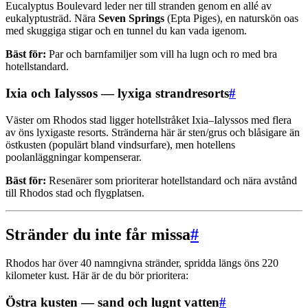
Eucalyptus Boulevard leder ner till stranden genom en allé av
eukalyptusträd. Nära
Seven Springs
(Epta Piges), en naturskön oas
med skuggiga stigar och en tunnel du kan vada igenom.
Bäst för:
Par och barnfamiljer som vill ha lugn och ro med bra
hotellstandard.
Ixia och Ialyssos — lyxiga strandresorts
#
Väster om Rhodos stad ligger hotellstråket Ixia–Ialyssos med flera
av öns lyxigaste resorts. Stränderna här är sten/grus och blåsigare än
östkusten (populärt bland vindsurfare), men hotellens
poolanläggningar kompenserar.
Bäst för:
Resenärer som prioriterar hotellstandard och nära avstånd
till Rhodos stad och flygplatsen.
Stränder du inte får missa
#
Rhodos har över 40 namngivna stränder, spridda längs öns 220
kilometer kust. Här är de du bör prioritera:
Östra kusten — sand och lugnt vatten
#