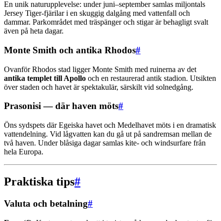
En unik naturupplevelse: under juni–september samlas miljontals
Jersey Tiger-fjärilar i en skuggig dalgång med vattenfall och
dammar. Parkområdet med träspänger och stigar är behagligt svalt
även på heta dagar.
Monte Smith och antika Rhodos
#
Ovanför Rhodos stad ligger Monte Smith med ruinerna av det
antika templet till Apollo
och en restaurerad antik stadion. Utsikten
över staden och havet är spektakulär, särskilt vid solnedgång.
Prasonisi — där haven möts
#
Öns sydspets där Egeiska havet och Medelhavet möts i en dramatisk
vattendelning. Vid lågvatten kan du gå ut på sandremsan mellan de
två haven. Under blåsiga dagar samlas kite- och windsurfare från
hela Europa.
Praktiska tips
#
Valuta och betalning
#