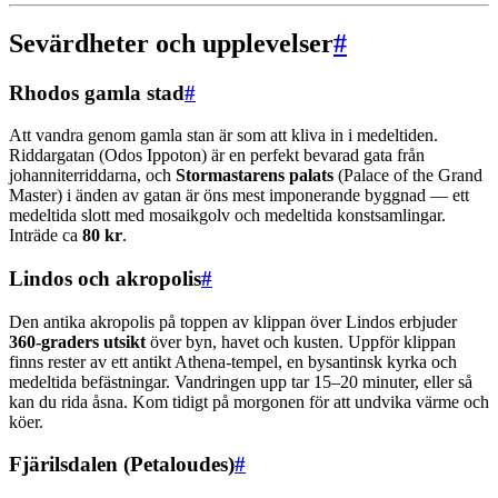
Sevärdheter och upplevelser
#
Rhodos gamla stad
#
Att vandra genom gamla stan är som att kliva in i medeltiden.
Riddargatan (Odos Ippoton) är en perfekt bevarad gata från
johanniterriddarna, och
Stormastarens palats
(Palace of the Grand
Master) i änden av gatan är öns mest imponerande byggnad — ett
medeltida slott med mosaikgolv och medeltida konstsamlingar.
Inträde ca
80 kr
.
Lindos och akropolis
#
Den antika akropolis på toppen av klippan över Lindos erbjuder
360-graders utsikt
över byn, havet och kusten. Uppför klippan
finns rester av ett antikt Athena-tempel, en bysantinsk kyrka och
medeltida befästningar. Vandringen upp tar 15–20 minuter, eller så
kan du rida åsna. Kom tidigt på morgonen för att undvika värme och
köer.
Fjärilsdalen (Petaloudes)
#