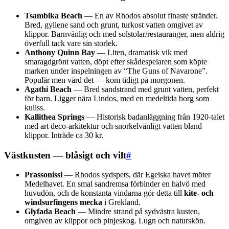
Tsambika Beach
— En av Rhodos absolut finaste stränder.
Bred, gyllene sand och grunt, turkost vatten omgivet av
klippor. Barnvänlig och med solstolar/restauranger, men aldrig
överfull tack vare sin storlek.
Anthony Quinn Bay
— Liten, dramatisk vik med
smaragdgrönt vatten, döpt efter skådespelaren som köpte
marken under inspelningen av “The Guns of Navarone”.
Populär men värd det — kom tidigt på morgonen.
Agathi Beach
— Bred sandstrand med grunt vatten, perfekt
för barn. Ligger nära Lindos, med en medeltida borg som
kuliss.
Kallithea Springs
— Historisk badanläggning från 1920-talet
med art deco-arkitektur och snorkelvänligt vatten bland
klippor. Inträde ca 30 kr.
Västkusten — blåsigt och vilt
#
Prassonissi
— Rhodos sydspets, där Egeiska havet möter
Medelhavet. En smal sandremsa förbinder en halvö med
huvudön, och de konstanta vindarna gör detta till
kite- och
windsurfingens mecka
i Grekland.
Glyfada Beach
— Mindre strand på sydvästra kusten,
omgiven av klippor och pinjeskog. Lugn och naturskön.