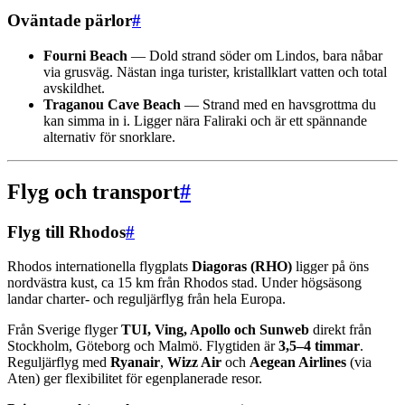
Oväntade pärlor
#
Fourni Beach
— Dold strand söder om Lindos, bara nåbar
via grusväg. Nästan inga turister, kristallklart vatten och total
avskildhet.
Traganou Cave Beach
— Strand med en havsgrottma du
kan simma in i. Ligger nära Faliraki och är ett spännande
alternativ för snorklare.
Flyg och transport
#
Flyg till Rhodos
#
Rhodos internationella flygplats
Diagoras (RHO)
ligger på öns
nordvästra kust, ca 15 km från Rhodos stad. Under högsäsong
landar charter- och reguljärflyg från hela Europa.
Från Sverige flyger
TUI, Ving, Apollo och Sunweb
direkt från
Stockholm, Göteborg och Malmö. Flygtiden är
3,5–4 timmar
.
Reguljärflyg med
Ryanair
,
Wizz Air
och
Aegean Airlines
(via
Aten) ger flexibilitet för egenplanerade resor.