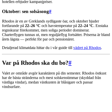
hotellen erbjuder kampanjpriser.
Oktober: sen solsäsong
#
Rhodos är en av Greklands sydligaste öar, och oktober bjuder
fortfarande på
22–26 °C
och havstemperatur på
22–24 °C
. Enstaka
regnskurar förekommer, men soliga perioder dominerar.
Charterflygen tunnas ut, men reguljärflyg fortsätter. Priserna är bland
årets lägsta — perfekt för par och pensionärer.
Detaljerad klimatdata hittar du i vår guide till
vädret på Rhodos
.
Var på Rhodos ska du bo?
#
Valet av område avgör karaktären på din semester. Rhodos östkust
har de bästa stränderna och mest solskenstimmar (skyddad från
västliga vindar), medan västkusten är blåsigare och passar
vindsurfare.