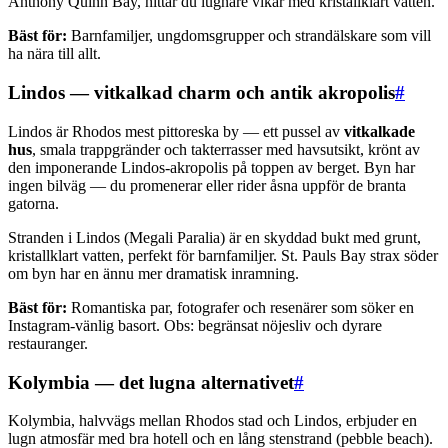
Anthony Quinn Bay, hittar du lugnare vikar med kristallklart vatten.
Bäst för:
Barnfamiljer, ungdomsgrupper och strandälskare som vill
ha nära till allt.
Lindos — vitkalkad charm och antik akropolis
#
Lindos är Rhodos mest pittoreska by — ett pussel av
vitkalkade
hus
, smala trappgränder och takterrasser med havsutsikt, krönt av
den imponerande Lindos-akropolis på toppen av berget. Byn har
ingen bilväg — du promenerar eller rider åsna uppför de branta
gatorna.
Stranden i Lindos (Megali Paralia) är en skyddad bukt med grunt,
kristallklart vatten, perfekt för barnfamiljer. St. Pauls Bay strax söder
om byn har en ännu mer dramatisk inramning.
Bäst för:
Romantiska par, fotografer och resenärer som söker en
Instagram-vänlig basort. Obs: begränsat nöjesliv och dyrare
restauranger.
Kolymbia — det lugna alternativet
#
Kolymbia, halvvägs mellan Rhodos stad och Lindos, erbjuder en
lugn atmosfär med bra hotell och en lång stenstrand (pebble beach).