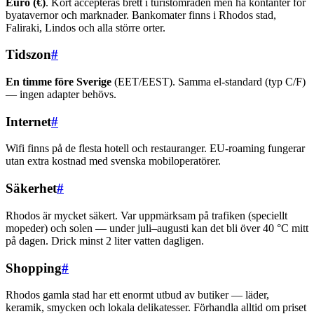
Euro (€)
. Kort accepteras brett i turistområden men ha kontanter för
byatavernor och marknader. Bankomater finns i Rhodos stad,
Faliraki, Lindos och alla större orter.
Tidszon
#
En timme före Sverige
(EET/EEST). Samma el-standard (typ C/F)
— ingen adapter behövs.
Internet
#
Wifi finns på de flesta hotell och restauranger. EU-roaming fungerar
utan extra kostnad med svenska mobiloperatörer.
Säkerhet
#
Rhodos är mycket säkert. Var uppmärksam på trafiken (speciellt
mopeder) och solen — under juli–augusti kan det bli över 40 °C mitt
på dagen. Drick minst 2 liter vatten dagligen.
Shopping
#
Rhodos gamla stad har ett enormt utbud av butiker — läder,
keramik, smycken och lokala delikatesser. Förhandla alltid om priset