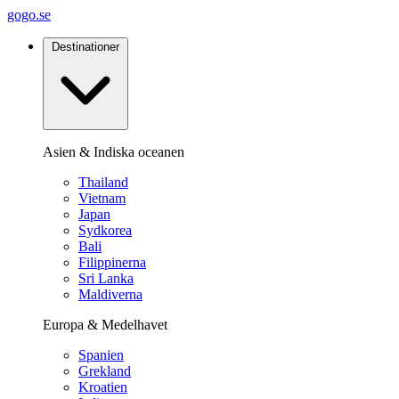
gogo.se
Destinationer
Asien & Indiska oceanen
Thailand
Vietnam
Japan
Sydkorea
Bali
Filippinerna
Sri Lanka
Maldiverna
Europa & Medelhavet
Spanien
Grekland
Kroatien