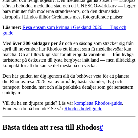
stränder och livligt nöjesliv. Den medeltida gamla staden — Europas
största bebodda medeltida stad och ett UNESCO-världsarv — ligger
bara minuter från moderna strandresorts, och den dramatiska
akropolis i Lindos tillhör Greklands mest fotograferade platser.
Läs mer:
Resa ensam som kvinna i Grekland 2026 — Tips och
guide
Med
över 300 soldagar per år
och en säsong som sträcker sig från
april till november har Rhodos ett klimat som få medelhavsöar kan
matcha. Ön är tillräckligt stor för att erbjuda variation — från livliga
turistorter på östkusten till tysta bergbyar inåt land — men tillräckligt
kompakt för att du kan se det mesta på en vecka.
Den här guiden tar dig igenom allt du behöver veta för att planera
din Rhodos-resa 2026: val av område, bästa stränder, flyg och
transport, boende, mat och alla praktiska detaljer som gör semestern
smidigare.
Vill du ha en djupare guide? Läs vår
kompletta Rhodos-guide
.
Funderar du på boende? Se vår
Rhodos hotellguide
.
Bästa tiden att resa till Rhodos
#