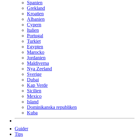
Spanien
Grekland
Kroatien
Albanien
Cypern
Italien
Portugal
Turkiet
Egypten
Marocko
Jordanien
Maldiverna
Nya Zeeland
Sverige
Dubai
Kap Verde
Sicilien
Mexico
Island
Dominikanska republiken
Kuba
Guider
Tips