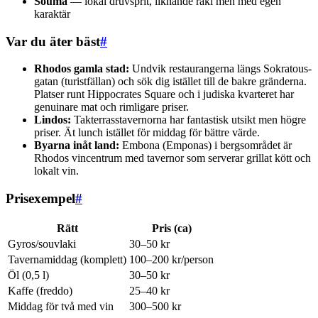
Souma
— lokal druvsprit, liknande raki men med egen
karaktär
Var du äter bäst
#
Rhodos gamla stad:
Undvik restaurangerna längs Sokratous-
gatan (turistfällan) och sök dig istället till de bakre gränderna.
Platser runt Hippocrates Square och i judiska kvarteret har
genuinare mat och rimligare priser.
Lindos:
Takterrasstavernorna har fantastisk utsikt men högre
priser. Ät lunch istället för middag för bättre värde.
Byarna inåt land:
Embona (Emponas) i bergsområdet är
Rhodos vincentrum med tavernor som serverar grillat kött och
lokalt vin.
Prisexempel
#
Rätt
Pris (ca)
Gyros/souvlaki
30–50 kr
Tavernamiddag (komplett)
100–200 kr/person
Öl (0,5 l)
30–50 kr
Kaffe (freddo)
25–40 kr
Middag för två med vin
300–500 kr