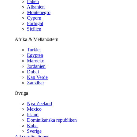
Italien
Albanien
Montenegro
Cypern
Portugal
Sicilien
Afrika & Mellanöstern
Turkiet
Egypten
Marocko
Jordanien
Dubai
Kap Verde
Zanzibar
Övriga
Nya Zeeland
Mexico
Island
Dominikanska republiken
Kuba
Sverige
Alla destinationer