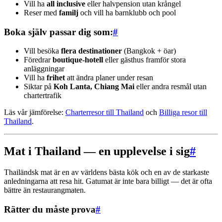
Vill ha
all inclusive
eller halvpension utan krångel
Reser med
familj
och vill ha barnklubb och pool
Boka själv passar dig som:
#
Vill besöka
flera destinationer
(Bangkok + öar)
Föredrar
boutique-hotell
eller gästhus framför stora
anläggningar
Vill ha
frihet
att ändra planer under resan
Siktar på
Koh Lanta, Chiang Mai
eller andra resmål utan
chartertrafik
Läs vår jämförelse:
Charterresor till Thailand
och
Billiga resor till
Thailand
.
Mat i Thailand — en upplevelse i sig
#
Thailändsk mat är en av världens bästa kök och en av de starkaste
anledningarna att resa hit. Gatumat är inte bara billigt — det är ofta
bättre än restaurangmaten.
Rätter du måste prova
#