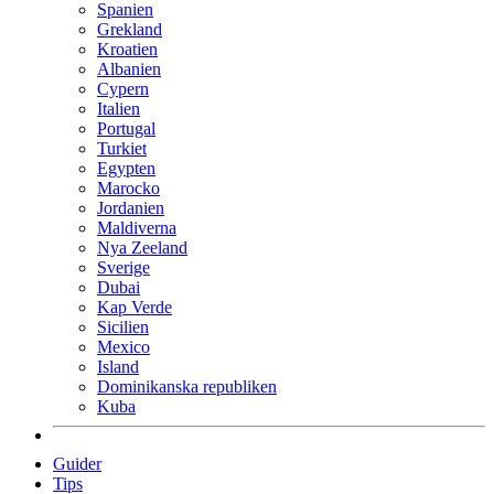
Spanien
Grekland
Kroatien
Albanien
Cypern
Italien
Portugal
Turkiet
Egypten
Marocko
Jordanien
Maldiverna
Nya Zeeland
Sverige
Dubai
Kap Verde
Sicilien
Mexico
Island
Dominikanska republiken
Kuba
Guider
Tips