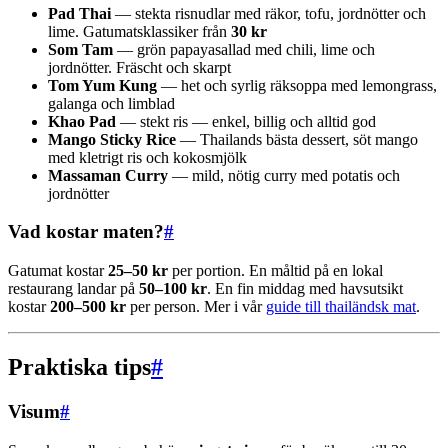
Pad Thai
— stekta risnudlar med räkor, tofu, jordnötter och
lime. Gatumatsklassiker från
30 kr
Som Tam
— grön papayasallad med chili, lime och
jordnötter. Fräscht och skarpt
Tom Yum Kung
— het och syrlig räksoppa med lemongrass,
galanga och limblad
Khao Pad
— stekt ris — enkel, billig och alltid god
Mango Sticky Rice
— Thailands bästa dessert, söt mango
med kletrigt ris och kokosmjölk
Massaman Curry
— mild, nötig curry med potatis och
jordnötter
Vad kostar maten?
#
Gatumat kostar
25–50 kr
per portion. En måltid på en lokal
restaurang landar på
50–100 kr
. En fin middag med havsutsikt
kostar
200–500 kr
per person. Mer i vår
guide till thailändsk mat
.
Praktiska tips
#
Visum
#