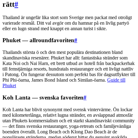
rätt
#
Thailand är ungefär lika stort som Sverige men packat med otroligt
varierade resmål. Ditt val avgör om du hamnar på en livlig partyö
eller en lugn strand med knappt en annan turist i sikte.
Phuket — allroundfavoriten
#
Thailands största ö och den mest populära destinationen bland
skandinaviska resenärer. Phuket har allt: fantastiska stränder som
Kata Noi och Nai Harn, ett brett utbud av hotell från backpackerhak
till femstjärniga resorts, hundratals restauranger och ett livligt nattliv
i Patong. Ön fungerar dessutom som perfekt bas för dagsutflykter till
Phi Phi-öarna, James Bond Island och Similan-öarna.
Guide till
Phuket
Koh Lanta — svenska favoriten
#
Koh Lanta har blivit synonymt med svensk vintervärme. Ön lockar
med kilometerlånga, relativt lugna stränder, en avslappnad atmosfär
utan Phukets kommersialism och ett starkt skandinaviskt community
— det finns svenska restauranger, yoga-retreats och familjevänliga
boenden överallt. Long Beach och Klong Dao Beach är de
populäraste stränderna, medan söderut hittar du genuint avskilda