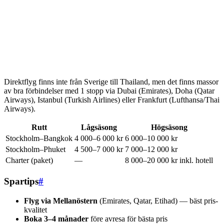
Direktflyg finns inte från Sverige till Thailand, men det finns massor
av bra förbindelser med 1 stopp via Dubai (Emirates), Doha (Qatar
Airways), Istanbul (Turkish Airlines) eller Frankfurt (Lufthansa/Thai
Airways).
Rutt
Lågsäsong
Högsäsong
Stockholm–Bangkok
4 000–6 000 kr
6 000–10 000 kr
Stockholm–Phuket
4 500–7 000 kr
7 000–12 000 kr
Charter (paket)
—
8 000–20 000 kr inkl. hotell
Spartips
#
Flyg via Mellanöstern
(Emirates, Qatar, Etihad) — bäst pris-
kvalitet
Boka 3–4 månader
före avresa för bästa pris