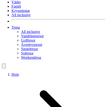
Väder
Familj
Kryssningar
All inclusive
Tema
All inclusive
Vandringsresor
Golfresor
Äventyrsresor
Singelresor
Solresor
Weekendresa
Hem