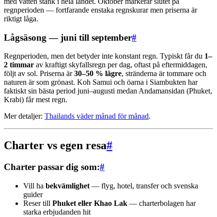
med vatten stänk i hela landet. Oktober markerar slutet på
regnperioden — fortfarande enstaka regnskurar men priserna är
riktigt låga.
Lågsäsong — juni till september
#
Regnperioden, men det betyder inte konstant regn. Typiskt får du
1–
2 timmar
av kraftigt skyfallsregn per dag, oftast på eftermiddagen,
följt av sol. Priserna är
30–50 % lägre
, stränderna är tommare och
naturen är som grönast. Koh Samui och öarna i Siambukten har
faktiskt sin bästa period juni–augusti medan Andamansidan (Phuket,
Krabi) får mest regn.
Mer detaljer:
Thailands väder månad för månad
.
Charter vs egen resa
#
Charter passar dig som:
#
Vill ha
bekvämlighet
— flyg, hotel, transfer och svenska
guider
Reser till
Phuket eller Khao Lak
— charterbolagen har
starka erbjudanden hit