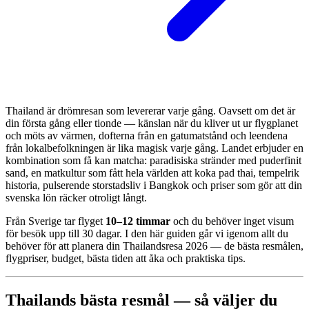
Thailand är drömresan som levererar varje gång. Oavsett om det är
din första gång eller tionde — känslan när du kliver ut ur flygplanet
och möts av värmen, dofterna från en gatumatstånd och leendena
från lokalbefolkningen är lika magisk varje gång. Landet erbjuder en
kombination som få kan matcha: paradisiska stränder med puderfinit
sand, en matkultur som fått hela världen att koka pad thai, tempelrik
historia, pulserende storstadsliv i Bangkok och priser som gör att din
svenska lön räcker otroligt långt.
Från Sverige tar flyget
10–12 timmar
och du behöver inget visum
för besök upp till 30 dagar. I den här guiden går vi igenom allt du
behöver för att planera din Thailandsresa 2026 — de bästa resmålen,
flygpriser, budget, bästa tiden att åka och praktiska tips.
Thailands bästa resmål — så väljer du