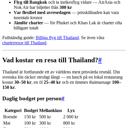
Flyg till Bangkok
och ta inrikesflyg vidare — AirAsia och
Nok Air har biljetter från
300 kr
Var flexibel med avresedagen
— prisskillnaden kan vara
tusentals kronor
Jämför charter
— för Phuket och Khao Lak är charter ofta
billigare totalt
Fullständig guide:
Billiga flyg till Thailand
. Se även våra
charterresor till Thailand
.
Vad kostar en resa till Thailand?
#
Thailand är fortfarande ett av världens mest prisvärda resmål. Din
svenska lön räcker otroligt långt — en lunch på en lokal restaurang
kostar
30–50 kr
, en öl
25–40 kr
och en timmes thaimassage
100–
150 kr
.
Daglig budget per person
#
Kategori
Budget
Mellanklass
Lyx
Boende
150 kr
500 kr
2 000 kr
Mat
100 kr
300 kr
800 kr