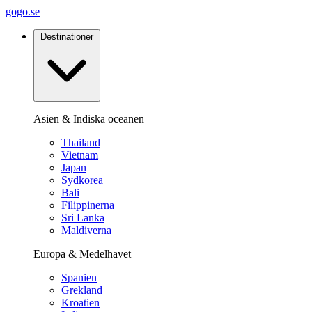
gogo.se
Destinationer
Asien & Indiska oceanen
Thailand
Vietnam
Japan
Sydkorea
Bali
Filippinerna
Sri Lanka
Maldiverna
Europa & Medelhavet
Spanien
Grekland
Kroatien