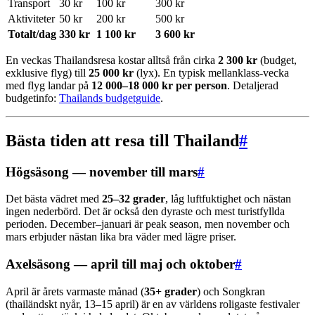
Transport
30 kr
100 kr
300 kr
Aktiviteter
50 kr
200 kr
500 kr
Totalt/dag
330 kr
1 100 kr
3 600 kr
En veckas Thailandsresa kostar alltså från cirka
2 300 kr
(budget,
exklusive flyg) till
25 000 kr
(lyx). En typisk mellanklass-vecka
med flyg landar på
12 000–18 000 kr per person
. Detaljerad
budgetinfo:
Thailands budgetguide
.
Bästa tiden att resa till Thailand
#
Högsäsong — november till mars
#
Det bästa vädret med
25–32 grader
, låg luftfuktighet och nästan
ingen nederbörd. Det är också den dyraste och mest turistfyllda
perioden. December–januari är peak season, men november och
mars erbjuder nästan lika bra väder med lägre priser.
Axelsäsong — april till maj och oktober
#
April är årets varmaste månad (
35+ grader
) och Songkran
(thailändskt nyår, 13–15 april) är en av världens roligaste festivaler