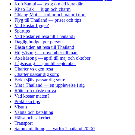
Koh Samui — lyxig ö med karaktär
Khao Lak — lugn och charm
Chiang Mai — kultur och natur i norr
Flyg till Thailand — priser och tips
Vad kostar flyget?
Spartips
Vad kostar en resa till Thailand?
Daglig budget per person
Bästa tiden att resa till Thailand
Högsäsong — november till mars
Axelsäsong — april till maj och oktober
Lågsäsong — juni till september
Charter vs egen resa
Charter passar dig som:
Boka själv passar dig som:
Mat i Thailand — en upplevelse i sig
Rätter du måste prova
Vad kostar maten?
Praktiska tips
Visum
Valuta och betalning
Hälsa och säkerhet
Transport
Sammanfattning — varför Thailand 2026?