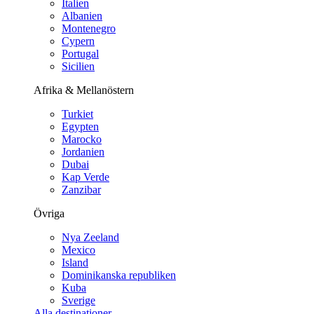
Italien
Albanien
Montenegro
Cypern
Portugal
Sicilien
Afrika & Mellanöstern
Turkiet
Egypten
Marocko
Jordanien
Dubai
Kap Verde
Zanzibar
Övriga
Nya Zeeland
Mexico
Island
Dominikanska republiken
Kuba
Sverige
Alla destinationer