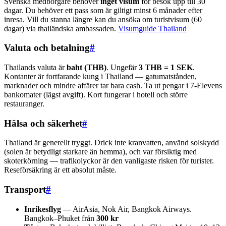
Svenska medborgare behöver
inget visum
för besök upp till 30
dagar. Du behöver ett pass som är giltigt minst 6 månader efter
inresa. Vill du stanna längre kan du ansöka om turistvisum (60
dagar) via thailändska ambassaden.
Visumguide Thailand
Valuta och betalning
#
Thailands valuta är
baht (THB)
. Ungefär
3 THB = 1 SEK
.
Kontanter är fortfarande kung i Thailand — gatumatstånden,
marknader och mindre affärer tar bara cash. Ta ut pengar i 7-Elevens
bankomater (lägst avgift). Kort fungerar i hotell och större
restauranger.
Hälsa och säkerhet
#
Thailand är generellt tryggt. Drick inte kranvatten, använd solskydd
(solen är betydligt starkare än hemma), och var försiktig med
skoterkörning — trafikolyckor är den vanligaste risken för turister.
Reseförsäkring är ett absolut måste.
Transport
#
Inrikesflyg
— AirAsia, Nok Air, Bangkok Airways.
Bangkok–Phuket från
300 kr