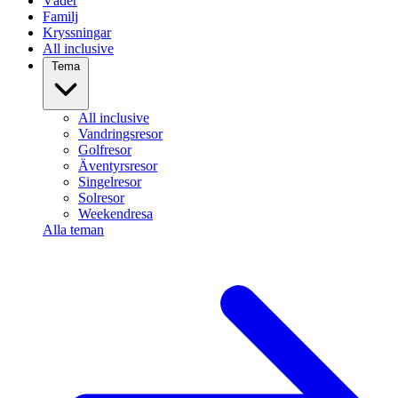
Väder
Familj
Kryssningar
All inclusive
Tema
All inclusive
Vandringsresor
Golfresor
Äventyrsresor
Singelresor
Solresor
Weekendresa
Alla teman