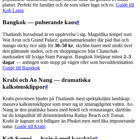
platser. Perfekt för familjer och de som söker lugn och ro.
Guide till
Koh Lanta
Bangkok — pulserande kaos
#
Thailands huvudstad är en upplevelse i sig. Magnifika tempel som
Wat Arun och Grand Palace, gatumatmarknader där pad thai och
mango sticky rice säljs för
30–50 kr
, skyline-barer med utsikt över
den glittrande staden, och en shoppingscen från Chatuchak-
marknaden till lyxiga Siam Paragon. Bangkok förtjänar minst
2–3
dagar
— antingen som stopp på vägen eller som huvuddestination.
Guide till Bangkok
Krabi och Ao Nang — dramatiska
kalkstensklippor
#
Krabi-provinsen bjuder på Thailands mest spektakulära landskap:
massiva kalkstensklippor som reser sig ur smaragdgrönt vatten. Ao
Nang är den praktiska basen med hotell och restauranger, därifrån
tar du longtailbåt till drömstränderna Railay Beach och Tonsai.
Krabi är lugnare och billigare än Phuket men med lika imponerande
natur.
Guide till Krabi
Koh Samui — lyxig ö med karaktär
#