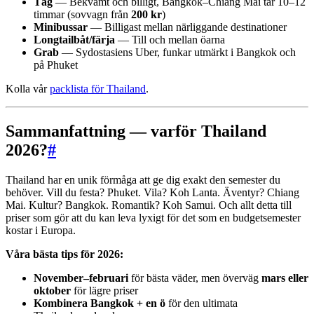
Tåg
— Bekvämt och billigt, Bangkok–Chiang Mai tar 10–12
timmar (sovvagn från
200 kr
)
Minibussar
— Billigast mellan närliggande destinationer
Longtailbåt/färja
— Till och mellan öarna
Grab
— Sydostasiens Uber, funkar utmärkt i Bangkok och
på Phuket
Kolla vår
packlista för Thailand
.
Sammanfattning — varför Thailand
2026?
#
Thailand har en unik förmåga att ge dig exakt den semester du
behöver. Vill du festa? Phuket. Vila? Koh Lanta. Äventyr? Chiang
Mai. Kultur? Bangkok. Romantik? Koh Samui. Och allt detta till
priser som gör att du kan leva lyxigt för det som en budgetsemester
kostar i Europa.
Våra bästa tips för 2026:
November–februari
för bästa väder, men överväg
mars eller
oktober
för lägre priser
Kombinera Bangkok + en ö
för den ultimata