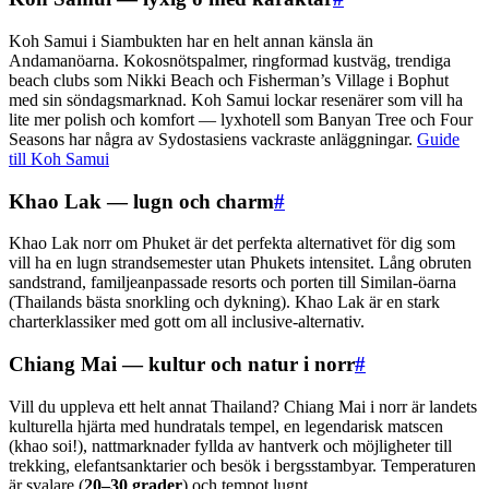
Koh Samui i Siambukten har en helt annan känsla än
Andamanöarna. Kokosnötspalmer, ringformad kustväg, trendiga
beach clubs som Nikki Beach och Fisherman’s Village i Bophut
med sin söndagsmarknad. Koh Samui lockar resenärer som vill ha
lite mer polish och komfort — lyxhotell som Banyan Tree och Four
Seasons har några av Sydostasiens vackraste anläggningar.
Guide
till Koh Samui
Khao Lak — lugn och charm
#
Khao Lak norr om Phuket är det perfekta alternativet för dig som
vill ha en lugn strandsemester utan Phukets intensitet. Lång obruten
sandstrand, familjeanpassade resorts och porten till Similan-öarna
(Thailands bästa snorkling och dykning). Khao Lak är en stark
charterklassiker med gott om all inclusive-alternativ.
Chiang Mai — kultur och natur i norr
#
Vill du uppleva ett helt annat Thailand? Chiang Mai i norr är landets
kulturella hjärta med hundratals tempel, en legendarisk matscen
(khao soi!), nattmarknader fyllda av hantverk och möjligheter till
trekking, elefantsanktarier och besök i bergsstambyar. Temperaturen
är svalare (
20–30 grader
) och tempot lugnt.