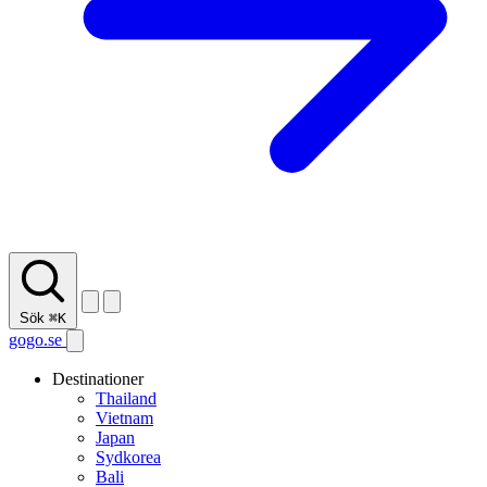
Sök
⌘K
gogo.se
Destinationer
Thailand
Vietnam
Japan
Sydkorea
Bali