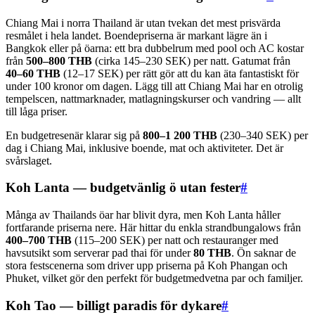
Chiang Mai i norra Thailand är utan tvekan det mest prisvärda
resmålet i hela landet. Boendepriserna är markant lägre än i
Bangkok eller på öarna: ett bra dubbelrum med pool och AC kostar
från
500–800 THB
(cirka 145–230 SEK) per natt. Gatumat från
40–60 THB
(12–17 SEK) per rätt gör att du kan äta fantastiskt för
under 100 kronor om dagen. Lägg till att Chiang Mai har en otrolig
tempelscen, nattmarknader, matlagningskurser och vandring — allt
till låga priser.
En budgetresenär klarar sig på
800–1 200 THB
(230–340 SEK) per
dag i Chiang Mai, inklusive boende, mat och aktiviteter. Det är
svårslaget.
Koh Lanta — budgetvänlig ö utan fester
#
Många av Thailands öar har blivit dyra, men Koh Lanta håller
fortfarande priserna nere. Här hittar du enkla strandbungalows från
400–700 THB
(115–200 SEK) per natt och restauranger med
havsutsikt som serverar pad thai för under
80 THB
. Ön saknar de
stora festscenerna som driver upp priserna på Koh Phangan och
Phuket, vilket gör den perfekt för budgetmedvetna par och familjer.
Koh Tao — billigt paradis för dykare
#