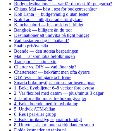
Budgetdestinationer — var får du mest för pengarna?
Chiang Mai — bäst i test för budgetresenärer
Koh Lanta — budgetvänlig ö utan fester
Koh Tao — billigt paradis för dykare
Kanchanaburi — historiskt och billigt
Bangkok — billigare än du tror
Destinationer att undvika på tight budget
Vad kostar en dag i Thailand?
Snabb prisöversikt
Boende — den största besparingen
Mat — ät som lokalbefolkningen
Transport — skip taxin
Charter vs. DIY — vad lönar sig?
Charterresor — bekvämt men ofta dyrare
DIY-resa — billigare och friare
Smarta bokningstips som sparar tusenlappar
1. Boka flygbiljetter 6–8 veckor före avresa
2. Var flexibel med datum — plus/minus 3 dagar
3. Jämför alltid minst tre bokningssajter
4. Boka boende med fri avbokning
5. Undvik ATM-fällan
6. Res i par eller grupp
7. Boka inrikesflyg separat och tidigt
8. Utnyttja sista minuten-erbjudanden smart
Dolda kostnader att tänka på