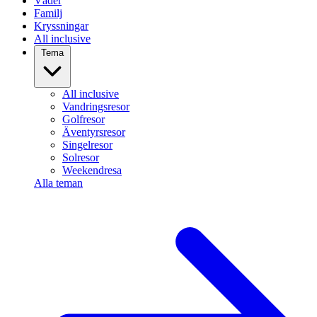
Väder
Familj
Kryssningar
All inclusive
Tema
All inclusive
Vandringsresor
Golfresor
Äventyrsresor
Singelresor
Solresor
Weekendresa
Alla teman