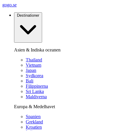
gogo.se
Destinationer
Asien & Indiska oceanen
Thailand
Vietnam
Japan
Sydkorea
Bali
Filippinerna
Sri Lanka
Maldiverna
Europa & Medelhavet
Spanien
Grekland
Kroatien