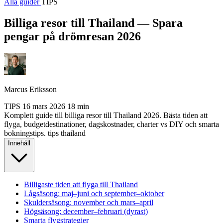
Alla guider
TIPS
Billiga resor till Thailand — Spara
pengar på drömresan 2026
Marcus Eriksson
TIPS
16 mars 2026
18 min
Komplett guide till billiga resor till Thailand 2026. Bästa tiden att
flyga, budgetdestinationer, dagskostnader, charter vs DIY och smarta
bokningstips.
tips
thailand
Innehåll
Billigaste tiden att flyga till Thailand
Lågsäsong: maj–juni och september–oktober
Skuldersäsong: november och mars–april
Högsäsong: december–februari (dyrast)
Smarta flygstrategier