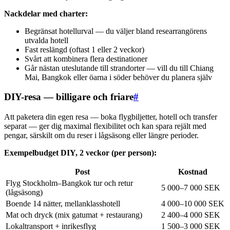
Nackdelar med charter:
Begränsat hotellurval — du väljer bland researrangörens
utvalda hotell
Fast reslängd (oftast 1 eller 2 veckor)
Svårt att kombinera flera destinationer
Går nästan uteslutande till strandorter — vill du till Chiang
Mai, Bangkok eller öarna i söder behöver du planera själv
DIY-resa — billigare och friare
#
Att paketera din egen resa — boka flygbiljetter, hotell och transfer
separat — ger dig maximal flexibilitet och kan spara rejält med
pengar, särskilt om du reser i lågsäsong eller längre perioder.
Exempelbudget DIY, 2 veckor (per person):
Post
Kostnad
Flyg Stockholm–Bangkok tur och retur
5 000–7 000 SEK
(lågsäsong)
Boende 14 nätter, mellanklasshotell
4 000–10 000 SEK
Mat och dryck (mix gatumat + restaurang)
2 400–4 000 SEK
Lokaltransport + inrikesflyg
1 500–3 000 SEK