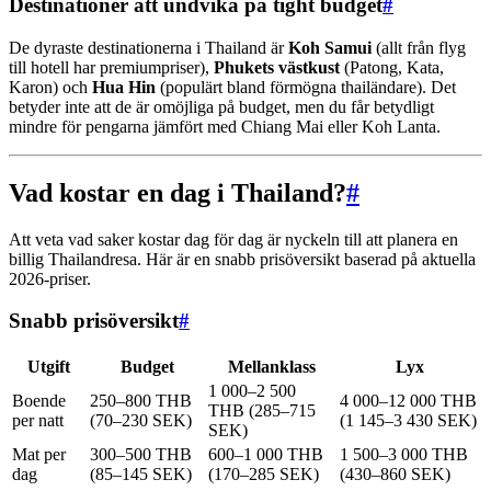
Destinationer att undvika på tight budget
#
De dyraste destinationerna i Thailand är
Koh Samui
(allt från flyg
till hotell har premiumpriser),
Phukets västkust
(Patong, Kata,
Karon) och
Hua Hin
(populärt bland förmögna thailändare). Det
betyder inte att de är omöjliga på budget, men du får betydligt
mindre för pengarna jämfört med Chiang Mai eller Koh Lanta.
Vad kostar en dag i Thailand?
#
Att veta vad saker kostar dag för dag är nyckeln till att planera en
billig Thailandresa. Här är en snabb prisöversikt baserad på aktuella
2026-priser.
Snabb prisöversikt
#
Utgift
Budget
Mellanklass
Lyx
1 000–2 500
Boende
250–800 THB
4 000–12 000 THB
THB (285–715
per natt
(70–230 SEK)
(1 145–3 430 SEK)
SEK)
Mat per
300–500 THB
600–1 000 THB
1 500–3 000 THB
dag
(85–145 SEK)
(170–285 SEK)
(430–860 SEK)