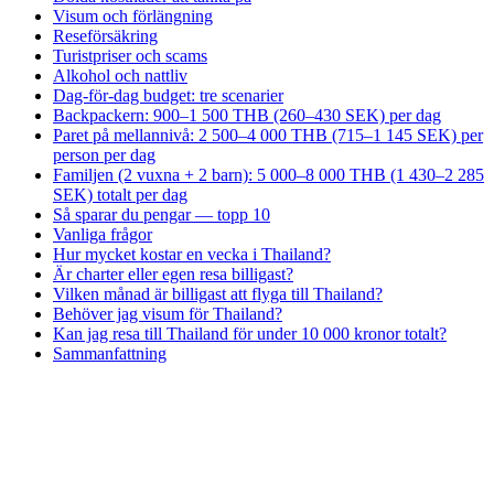
Visum och förlängning
Reseförsäkring
Turistpriser och scams
Alkohol och nattliv
Dag-för-dag budget: tre scenarier
Backpackern: 900–1 500 THB (260–430 SEK) per dag
Paret på mellannivå: 2 500–4 000 THB (715–1 145 SEK) per
person per dag
Familjen (2 vuxna + 2 barn): 5 000–8 000 THB (1 430–2 285
SEK) totalt per dag
Så sparar du pengar — topp 10
Vanliga frågor
Hur mycket kostar en vecka i Thailand?
Är charter eller egen resa billigast?
Vilken månad är billigast att flyga till Thailand?
Behöver jag visum för Thailand?
Kan jag resa till Thailand för under 10 000 kronor totalt?
Sammanfattning