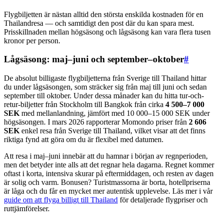
Flygbiljetten är nästan alltid den största enskilda kostnaden för en
Thailandresa — och samtidigt den post där du kan spara mest.
Prisskillnaden mellan högsäsong och lågsäsong kan vara flera tusen
kronor per person.
Lågsäsong: maj–juni och september–oktober
#
De absolut billigaste flygbiljetterna från Sverige till Thailand hittar
du under lågsäsongen, som sträcker sig från maj till juni och sedan
september till oktober. Under dessa månader kan du hitta tur-och-
retur-biljetter från Stockholm till Bangkok från cirka
4 500–7 000
SEK
med mellanlandning, jämfört med 10 000–15 000 SEK under
högsäsongen. I mars 2026 rapporterar Momondo priser från
2 606
SEK
enkel resa från Sverige till Thailand, vilket visar att det finns
riktiga fynd att göra om du är flexibel med datumen.
Att resa i maj–juni innebär att du hamnar i början av regnperioden,
men det betyder inte alls att det regnar hela dagarna. Regnet kommer
oftast i korta, intensiva skurar på eftermiddagen, och resten av dagen
är solig och varm. Bonusen? Turistmassorna är borta, hotellpriserna
är låga och du får en mycket mer autentisk upplevelse. Läs mer i vår
guide om att flyga billigt till Thailand
för detaljerade flygpriser och
ruttjämförelser.