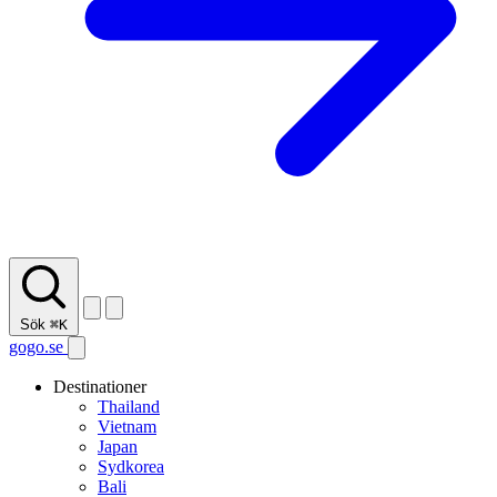
Sök
⌘K
gogo.se
Destinationer
Thailand
Vietnam
Japan
Sydkorea
Bali