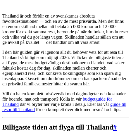
Thailand är och förblir en av svenskarnas absoluta
favoritdestinationer — och en av de mest prisvärda. Men det finns
en enorm skillnad mellan att betala 25 000 kronor och 12 000
kronor för exakt samma resa, beroende på när du bokar, hur du reser
och vilka val du gör längs vägen. Skillnaden handlar sällan om att
ge avkall på kvalitet — det handlar om att vara smart.
I den här guiden går vi igenom allt du behöver veta för att resa till
Thailand så billigt som möjligt 2026. Vi täcker de billigaste tiderna
att flyga, de mest budgetvänliga destinationerna i landet, vad saker
faktiskt kostar dag för dag, skillnaden mellan charter och
egenplanerad resa, och konkreta bokningstips som kan spara dig
tusenlappar. Oavsett om du drömmer om en backpackermånad eller
en prisvärd familjesemester hittar du svaren här.
Vill du ha en komplett prisöversikt med dagbudgetar och kostnader
för boende, mat och transport? Kolla in vår
budgetguide för
Thailand
där vi bryter ner varje krona i detalj. Eller läs vår
guide till
resor till Thailand
för en komplett överblick med resmål och tips.
Billigaste tiden att flyga till Thailand
#