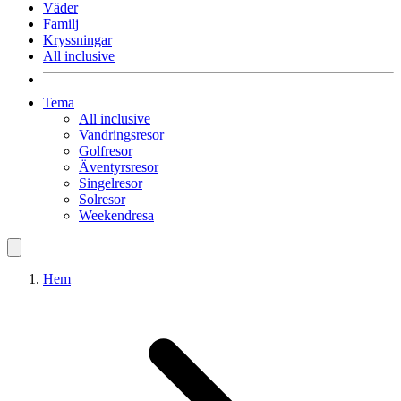
Väder
Familj
Kryssningar
All inclusive
Tema
All inclusive
Vandringsresor
Golfresor
Äventyrsresor
Singelresor
Solresor
Weekendresa
Hem