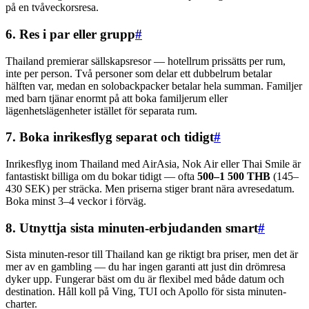
på en tvåveckorsresa.
6. Res i par eller grupp
#
Thailand premierar sällskapsresor — hotellrum prissätts per rum,
inte per person. Två personer som delar ett dubbelrum betalar
hälften var, medan en solobackpacker betalar hela summan. Familjer
med barn tjänar enormt på att boka familjerum eller
lägenhetslägenheter istället för separata rum.
7. Boka inrikesflyg separat och tidigt
#
Inrikesflyg inom Thailand med AirAsia, Nok Air eller Thai Smile är
fantastiskt billiga om du bokar tidigt — ofta
500–1 500 THB
(145–
430 SEK) per sträcka. Men priserna stiger brant nära avresedatum.
Boka minst 3–4 veckor i förväg.
8. Utnyttja sista minuten-erbjudanden smart
#
Sista minuten-resor till Thailand kan ge riktigt bra priser, men det är
mer av en gambling — du har ingen garanti att just din drömresa
dyker upp. Fungerar bäst om du är flexibel med både datum och
destination. Håll koll på Ving, TUI och Apollo för sista minuten-
charter.