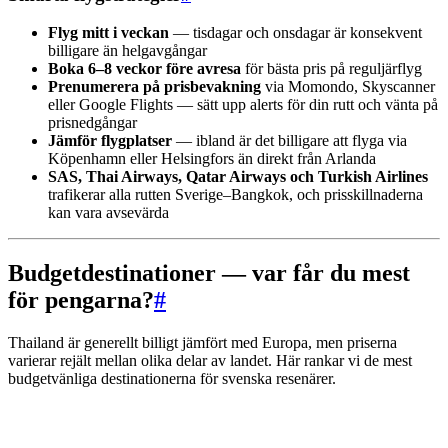
Flyg mitt i veckan
— tisdagar och onsdagar är konsekvent
billigare än helgavgångar
Boka 6–8 veckor före avresa
för bästa pris på reguljärflyg
Prenumerera på prisbevakning
via Momondo, Skyscanner
eller Google Flights — sätt upp alerts för din rutt och vänta på
prisnedgångar
Jämför flygplatser
— ibland är det billigare att flyga via
Köpenhamn eller Helsingfors än direkt från Arlanda
SAS, Thai Airways, Qatar Airways och Turkish Airlines
trafikerar alla rutten Sverige–Bangkok, och prisskillnaderna
kan vara avsevärda
Budgetdestinationer — var får du mest
för pengarna?
#
Thailand är generellt billigt jämfört med Europa, men priserna
varierar rejält mellan olika delar av landet. Här rankar vi de mest
budgetvänliga destinationerna för svenska resenärer.