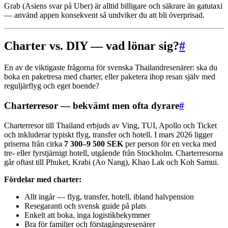
Grab (Asiens svar på Uber) är alltid billigare och säkrare än gatutaxi
— använd appen konsekvent så undviker du att bli överprisad.
Charter vs. DIY — vad lönar sig?
#
En av de viktigaste frågorna för svenska Thailandresenärer: ska du
boka en paketresa med charter, eller paketera ihop resan själv med
reguljärflyg och eget boende?
Charterresor — bekvämt men ofta dyrare
#
Charterresor till Thailand erbjuds av Ving, TUI, Apollo och Ticket
och inkluderar typiskt flyg, transfer och hotell. I mars 2026 ligger
priserna från cirka
7 300–9 500 SEK
per person för en vecka med
tre- eller fyrstjärnigt hotell, utgående från Stockholm. Charterresorna
går oftast till Phuket, Krabi (Ao Nang), Khao Lak och Koh Samui.
Fördelar med charter:
Allt ingår — flyg, transfer, hotell, ibland halvpension
Resegaranti och svensk guide på plats
Enkelt att boka, inga logistikbekymmer
Bra för familjer och förstagångsresenärer