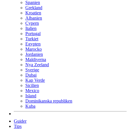
Spanien
Grekland
Kroatien
Albanien
Cypern
Italien
Portugal
Turkiet
Egypten
Marocko
Jordanien
Maldiverna
Nya Zeeland
Sverige
Dubai
Kap Verde
Sicilien
Mexico
Island
Dominikanska republiken
Kuba
Guider
Tips