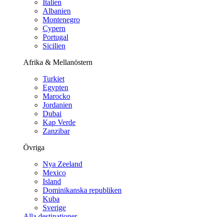
Italien
Albanien
Montenegro
Cypern
Portugal
Sicilien
Afrika & Mellanöstern
Turkiet
Egypten
Marocko
Jordanien
Dubai
Kap Verde
Zanzibar
Övriga
Nya Zeeland
Mexico
Island
Dominikanska republiken
Kuba
Sverige
Alla destinationer