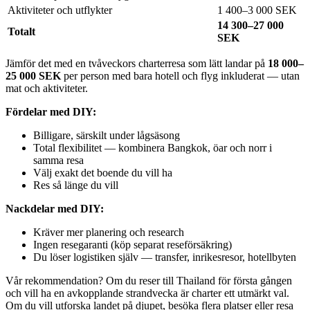
Aktiviteter och utflykter
1 400–3 000 SEK
14 300–27 000
Totalt
SEK
Jämför det med en tvåveckors charterresa som lätt landar på
18 000–
25 000 SEK
per person med bara hotell och flyg inkluderat — utan
mat och aktiviteter.
Fördelar med DIY:
Billigare, särskilt under lågsäsong
Total flexibilitet — kombinera Bangkok, öar och norr i
samma resa
Välj exakt det boende du vill ha
Res så länge du vill
Nackdelar med DIY:
Kräver mer planering och research
Ingen resegaranti (köp separat reseförsäkring)
Du löser logistiken själv — transfer, inrikesresor, hotellbyten
Vår rekommendation? Om du reser till Thailand för första gången
och vill ha en avkopplande strandvecka är charter ett utmärkt val.
Om du vill utforska landet på djupet, besöka flera platser eller resa