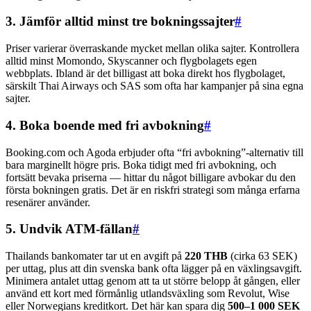
3. Jämför alltid minst tre bokningssajter
#
Priser varierar överraskande mycket mellan olika sajter. Kontrollera
alltid minst Momondo, Skyscanner och flygbolagets egen
webbplats. Ibland är det billigast att boka direkt hos flygbolaget,
särskilt Thai Airways och SAS som ofta har kampanjer på sina egna
sajter.
4. Boka boende med fri avbokning
#
Booking.com och Agoda erbjuder ofta “fri avbokning”-alternativ till
bara marginellt högre pris. Boka tidigt med fri avbokning, och
fortsätt bevaka priserna — hittar du något billigare avbokar du den
första bokningen gratis. Det är en riskfri strategi som många erfarna
resenärer använder.
5. Undvik ATM-fällan
#
Thailands bankomater tar ut en avgift på
220 THB
(cirka 63 SEK)
per uttag, plus att din svenska bank ofta lägger på en växlingsavgift.
Minimera antalet uttag genom att ta ut större belopp åt gången, eller
använd ett kort med förmånlig utlandsväxling som Revolut, Wise
eller Norwegians kreditkort. Det här kan spara dig
500–1 000 SEK