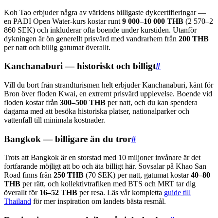
Koh Tao erbjuder några av världens billigaste dykcertifieringar —
en PADI Open Water-kurs kostar runt
9 000–10 000 THB
(2 570–2
860 SEK) och inkluderar ofta boende under kurstiden. Utanför
dykningen är ön generellt prisvärd med vandrarhem från
200 THB
per natt och billig gatumat överallt.
Kanchanaburi — historiskt och billigt
#
Vill du bort från strandturismen helt erbjuder Kanchanaburi, känt för
Bron över floden Kwai, en extremt prisvärd upplevelse. Boende vid
floden kostar från
300–500 THB
per natt, och du kan spendera
dagarna med att besöka historiska platser, nationalparker och
vattenfall till minimala kostnader.
Bangkok — billigare än du tror
#
Trots att Bangkok är en storstad med 10 miljoner invånare är det
fortfarande möjligt att bo och äta billigt här. Sovsalar på Khao San
Road finns från
250 THB
(70 SEK) per natt, gatumat kostar
40–80
THB
per rätt, och kollektivtrafiken med BTS och MRT tar dig
överallt för
16–52 THB
per resa. Läs vår kompletta
guide till
Thailand
för mer inspiration om landets bästa resmål.