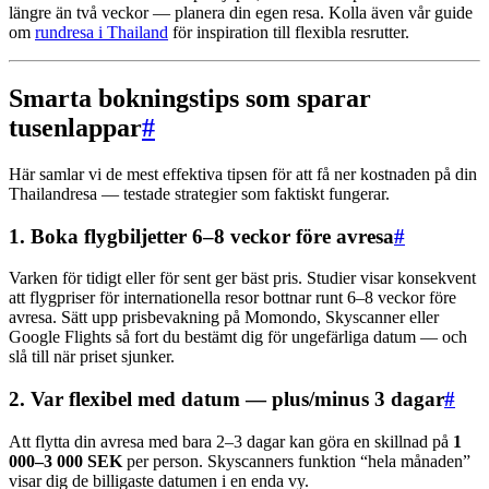
längre än två veckor — planera din egen resa. Kolla även vår guide
om
rundresa i Thailand
för inspiration till flexibla resrutter.
Smarta bokningstips som sparar
tusenlappar
#
Här samlar vi de mest effektiva tipsen för att få ner kostnaden på din
Thailandresa — testade strategier som faktiskt fungerar.
1. Boka flygbiljetter 6–8 veckor före avresa
#
Varken för tidigt eller för sent ger bäst pris. Studier visar konsekvent
att flygpriser för internationella resor bottnar runt 6–8 veckor före
avresa. Sätt upp prisbevakning på Momondo, Skyscanner eller
Google Flights så fort du bestämt dig för ungefärliga datum — och
slå till när priset sjunker.
2. Var flexibel med datum — plus/minus 3 dagar
#
Att flytta din avresa med bara 2–3 dagar kan göra en skillnad på
1
000–3 000 SEK
per person. Skyscanners funktion “hela månaden”
visar dig de billigaste datumen i en enda vy.