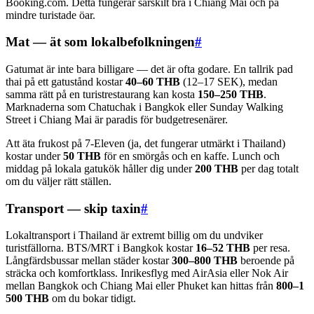
Booking.com. Detta fungerar särskilt bra i Chiang Mai och på
mindre turistade öar.
Mat — ät som lokalbefolkningen
#
Gatumat är inte bara billigare — det är ofta godare. En tallrik pad
thai på ett gatustånd kostar
40–60 THB
(12–17 SEK), medan
samma rätt på en turistrestaurang kan kosta
150–250 THB
.
Marknaderna som Chatuchak i Bangkok eller Sunday Walking
Street i Chiang Mai är paradis för budgetresenärer.
Att äta frukost på 7-Eleven (ja, det fungerar utmärkt i Thailand)
kostar under
50 THB
för en smörgås och en kaffe. Lunch och
middag på lokala gatukök håller dig under
200 THB
per dag totalt
om du väljer rätt ställen.
Transport — skip taxin
#
Lokaltransport i Thailand är extremt billig om du undviker
turistfällorna. BTS/MRT i Bangkok kostar
16–52 THB
per resa.
Långfärdsbussar mellan städer kostar
300–800 THB
beroende på
sträcka och komfortklass. Inrikesflyg med AirAsia eller Nok Air
mellan Bangkok och Chiang Mai eller Phuket kan hittas från
800–1
500 THB
om du bokar tidigt.