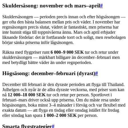
Skuldersäsong: november och mars–april
#
Skuldersäsongen — perioden precis innan och efter högsäsongen —
ger ofta den bästa balansen mellan pris och väder. I november har
regnsäsongen precis slutat, vädret är fantastiskt, men priserna har
inte hunnit stiga till toppnivåerna ännu. Mars och april erbjuder
liknande fördelar: det är fortfarande torrt och soligt, men resebolagen
börjar sänka priserna inför lågsäsongen.
Räkna med flygpriser runt
6 000–9 000 SEK
tur och retur under
skuldersäsongen — märkbart billigare än december–februari men
med betydligt bättre väder än under regnperioden.
Högsäsong: december–februari (dyrast)
#
December till februari är den dyraste perioden att flyga till Thailand.
Julhelgen och nyår är de allra dyraste veckorna, med priser som kan
nå
12 000–18 000 SEK
tur och retur per person. Sportlovet i
februari–mars driver också upp priserna. Om du måste resa under
högsäsongen, boka minst 3–4 månader i förväg och var flexibel med
exakta datum — att flyga en tisdag eller onsdag istället för fredag
eller söndag kan spara
1 000–2 000 SEK
per person.
Smarta flygstrategier
#