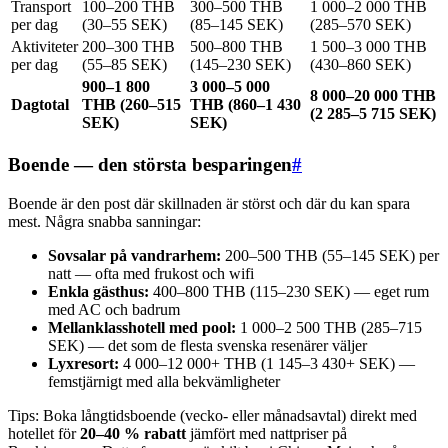
Transport
100–200 THB
300–500 THB
1 000–2 000 THB
per dag
(30–55 SEK)
(85–145 SEK)
(285–570 SEK)
Aktiviteter
200–300 THB
500–800 THB
1 500–3 000 THB
per dag
(55–85 SEK)
(145–230 SEK)
(430–860 SEK)
900–1 800
3 000–5 000
8 000–20 000 THB
Dagtotal
THB (260–515
THB (860–1 430
(2 285–5 715 SEK)
SEK)
SEK)
Boende — den största besparingen
#
Boende är den post där skillnaden är störst och där du kan spara
mest. Några snabba sanningar:
Sovsalar på vandrarhem:
200–500 THB (55–145 SEK) per
natt — ofta med frukost och wifi
Enkla gästhus:
400–800 THB (115–230 SEK) — eget rum
med AC och badrum
Mellanklasshotell med pool:
1 000–2 500 THB (285–715
SEK) — det som de flesta svenska resenärer väljer
Lyxresort:
4 000–12 000+ THB (1 145–3 430+ SEK) —
femstjärnigt med alla bekvämligheter
Tips: Boka långtidsboende (vecko- eller månadsavtal) direkt med
hotellet för
20–40 % rabatt
jämfört med nattpriser på