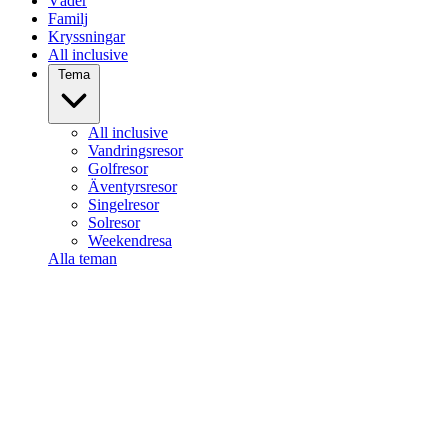
Väder
Familj
Kryssningar
All inclusive
Tema
All inclusive
Vandringsresor
Golfresor
Äventyrsresor
Singelresor
Solresor
Weekendresa
Alla teman