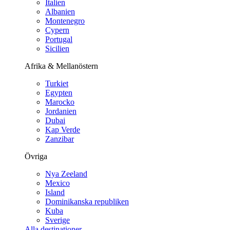
Italien
Albanien
Montenegro
Cypern
Portugal
Sicilien
Afrika & Mellanöstern
Turkiet
Egypten
Marocko
Jordanien
Dubai
Kap Verde
Zanzibar
Övriga
Nya Zeeland
Mexico
Island
Dominikanska republiken
Kuba
Sverige
Alla destinationer