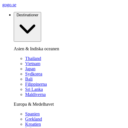
gogo.se
Destinationer
Asien & Indiska oceanen
Thailand
Vietnam
Japan
Sydkorea
Bali
Filippinerna
Sri Lanka
Maldiverna
Europa & Medelhavet
Spanien
Grekland
Kroatien