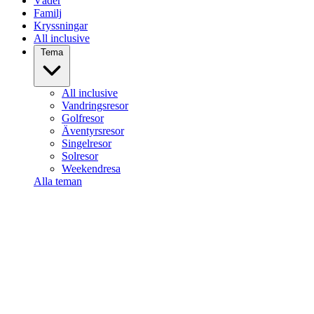
Väder
Familj
Kryssningar
All inclusive
Tema
All inclusive
Vandringsresor
Golfresor
Äventyrsresor
Singelresor
Solresor
Weekendresa
Alla teman