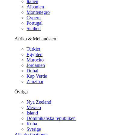
Italien
Albanien
Montenegro
Cypern
Portugal
Sicilien
Afrika & Mellanöstern
Turkiet
Egypten
Marocko
Jordanien
Dubai
Kap Verde
Zanzibar
Övriga
Nya Zeeland
Mexico
Island
Dominikanska republiken
Kuba
Sverige
Alla destinationer