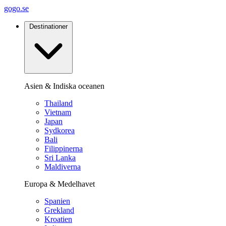
gogo.se
Destinationer
Asien & Indiska oceanen
Thailand
Vietnam
Japan
Sydkorea
Bali
Filippinerna
Sri Lanka
Maldiverna
Europa & Medelhavet
Spanien
Grekland
Kroatien