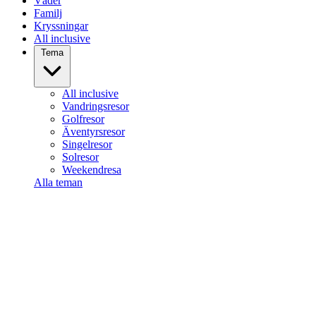
Väder
Familj
Kryssningar
All inclusive
Tema
All inclusive
Vandringsresor
Golfresor
Äventyrsresor
Singelresor
Solresor
Weekendresa
Alla teman