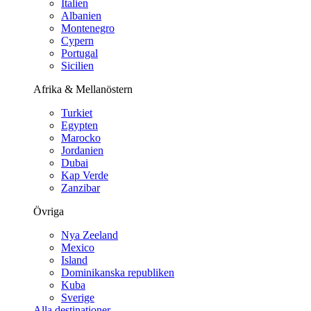
Italien
Albanien
Montenegro
Cypern
Portugal
Sicilien
Afrika & Mellanöstern
Turkiet
Egypten
Marocko
Jordanien
Dubai
Kap Verde
Zanzibar
Övriga
Nya Zeeland
Mexico
Island
Dominikanska republiken
Kuba
Sverige
Alla destinationer