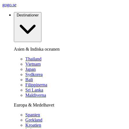
gogo.se
Destinationer
Asien & Indiska oceanen
Thailand
Vietnam
Japan
Sydkorea
Bali
Filippinerna
Sri Lanka
Maldiverna
Europa & Medelhavet
Spanien
Grekland
Kroatien