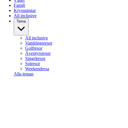
Väder
Familj
Kryssningar
All inclusive
Tema
All inclusive
Vandringsresor
Golfresor
Äventyrsresor
Singelresor
Solresor
Weekendresa
Alla teman