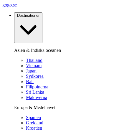
gogo.se
Destinationer
Asien & Indiska oceanen
Thailand
Vietnam
Japan
Sydkorea
Bali
Filippinerna
Sri Lanka
Maldiverna
Europa & Medelhavet
Spanien
Grekland
Kroatien