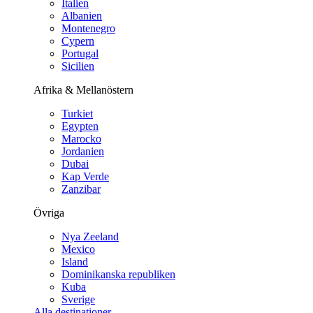
Italien
Albanien
Montenegro
Cypern
Portugal
Sicilien
Afrika & Mellanöstern
Turkiet
Egypten
Marocko
Jordanien
Dubai
Kap Verde
Zanzibar
Övriga
Nya Zeeland
Mexico
Island
Dominikanska republiken
Kuba
Sverige
Alla destinationer