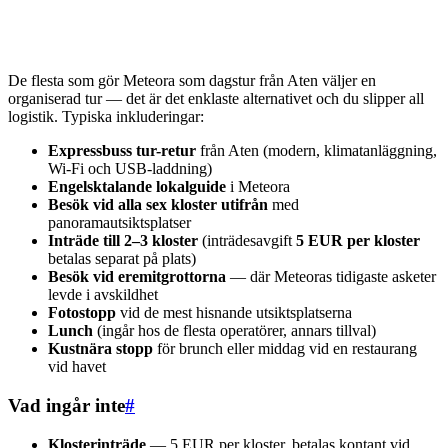
De flesta som gör Meteora som dagstur från Aten väljer en
organiserad tur — det är det enklaste alternativet och du slipper all
logistik. Typiska inkluderingar:
Expressbuss tur-retur
från Aten (modern, klimatanläggning,
Wi-Fi och USB-laddning)
Engelsktalande lokalguide
i Meteora
Besök vid alla sex kloster utifrån
med
panoramautsiktsplatser
Inträde till 2–3 kloster
(inträdesavgift
5 EUR per kloster
betalas separat på plats)
Besök vid eremitgrottorna
— där Meteoras tidigaste asketer
levde i avskildhet
Fotostopp
vid de mest hisnande utsiktsplatserna
Lunch
(ingår hos de flesta operatörer, annars tillval)
Kustnära stopp
för brunch eller middag vid en restaurang
vid havet
Vad ingår inte
#
Klosterinträde
— 5 EUR per kloster, betalas kontant vid