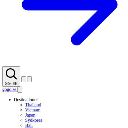
Sök
⌘K
gogo.se
Destinationer
Thailand
Vietnam
Japan
Sydkorea
Bali