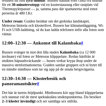
restiden till runt
fyra timmar
. Bussen stannar efter cirka två timmar
för ett
30-minutersstopp
vid en kustrestaurang eller rastplats vid
Thermopylerpasset — ja, samma pass där spartanerna stod emot
perserna år 480 f.Kr.
Under resan:
Guiden berättar om det grekiska landskapet,
Meteoras historia och klosterlivet. Bussen har klimatanläggning, Wi-
Fi och USB-laddning, så du kan ladda telefonen inför alla foton som
väntar.
12:00–12:30 — Ankomst till Kalambaka
#
Bussen svänger in mot den lilla staden
Kalambaka
(ca 12 000
invånare) vid foten av Meteoras klipppelare. Redan härifrån är
utsikten häpnadsväckande — husen verkar krypa ihop under de
massiva stenformationerna. Guiden samlar gruppen och ni byter till
en mindre minibuss som tar sig upp på de smala bergsvägarna.
12:30–14:30 — Klosterbesök och
panoramautsikter
#
Det här är turens höjdpunkt. Minibussen kör upp bland klipppelarna
och stannar vid de mest spektakulära utsiktspunkterna. Du besöker
2–3 kloster invändigt
och ser samtliga sex utifrån.