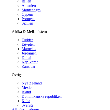
Italien
Albanien
Montenegro
Cypern
Portugal
Sicilien
Afrika & Mellanöstern
Turkiet
Egypten
Marocko
Jordanien
Dubai
Kap Verde
Zanzibar
Övriga
Nya Zeeland
Mexico
Island
Dominikanska republiken
Kuba
Sverige
Alla destinationer