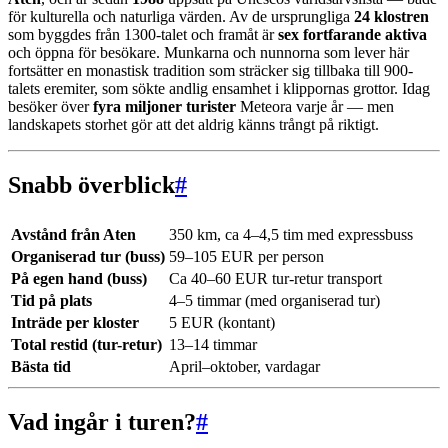
för kulturella och naturliga värden. Av de ursprungliga
24 klostren
som byggdes från 1300-talet och framåt är
sex fortfarande aktiva
och öppna för besökare. Munkarna och nunnorna som lever här
fortsätter en monastisk tradition som sträcker sig tillbaka till 900-
talets eremiter, som sökte andlig ensamhet i klippornas grottor. Idag
besöker över
fyra miljoner turister
Meteora varje år — men
landskapets storhet gör att det aldrig känns trångt på riktigt.
Snabb överblick
#
Avstånd från Aten
350 km, ca 4–4,5 tim med expressbuss
Organiserad tur (buss)
59–105 EUR per person
På egen hand (buss)
Ca 40–60 EUR tur-retur transport
Tid på plats
4–5 timmar (med organiserad tur)
Inträde per kloster
5 EUR (kontant)
Total restid (tur-retur)
13–14 timmar
Bästa tid
April–oktober, vardagar
Vad ingår i turen?
#