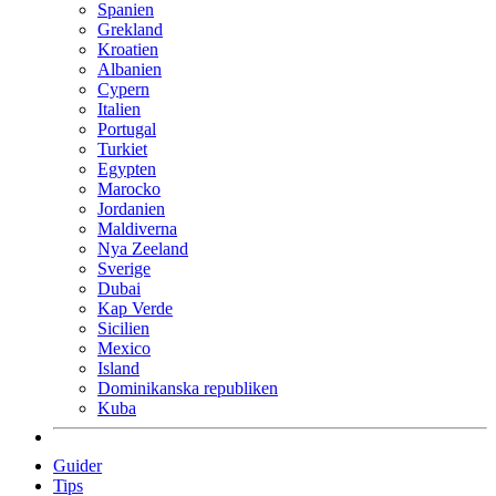
Spanien
Grekland
Kroatien
Albanien
Cypern
Italien
Portugal
Turkiet
Egypten
Marocko
Jordanien
Maldiverna
Nya Zeeland
Sverige
Dubai
Kap Verde
Sicilien
Mexico
Island
Dominikanska republiken
Kuba
Guider
Tips