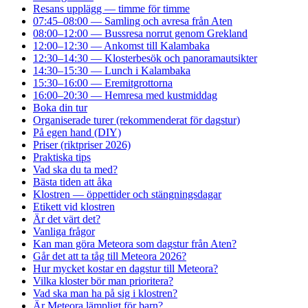
Resans upplägg — timme för timme
07:45–08:00 — Samling och avresa från Aten
08:00–12:00 — Bussresa norrut genom Grekland
12:00–12:30 — Ankomst till Kalambaka
12:30–14:30 — Klosterbesök och panoramautsikter
14:30–15:30 — Lunch i Kalambaka
15:30–16:00 — Eremitgrottorna
16:00–20:30 — Hemresa med kustmiddag
Boka din tur
Organiserade turer (rekommenderat för dagstur)
På egen hand (DIY)
Priser (riktpriser 2026)
Praktiska tips
Vad ska du ta med?
Bästa tiden att åka
Klostren — öppettider och stängningsdagar
Etikett vid klostren
Är det värt det?
Vanliga frågor
Kan man göra Meteora som dagstur från Aten?
Går det att ta tåg till Meteora 2026?
Hur mycket kostar en dagstur till Meteora?
Vilka kloster bör man prioritera?
Vad ska man ha på sig i klostren?
Är Meteora lämpligt för barn?