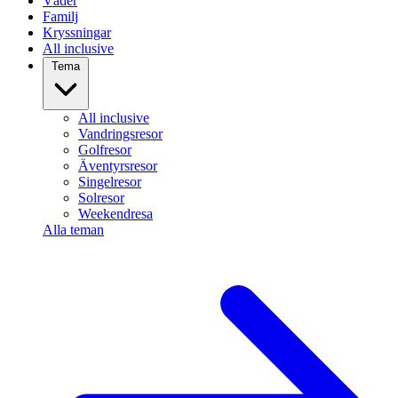
Väder
Familj
Kryssningar
All inclusive
Tema
All inclusive
Vandringsresor
Golfresor
Äventyrsresor
Singelresor
Solresor
Weekendresa
Alla teman