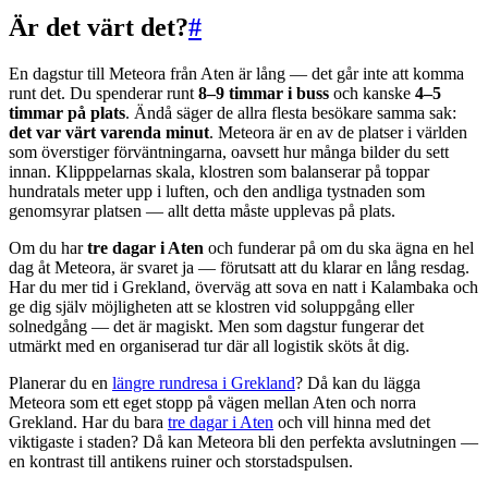
Är det värt det?
#
En dagstur till Meteora från Aten är lång — det går inte att komma
runt det. Du spenderar runt
8–9 timmar i buss
och kanske
4–5
timmar på plats
. Ändå säger de allra flesta besökare samma sak:
det var värt varenda minut
. Meteora är en av de platser i världen
som överstiger förväntningarna, oavsett hur många bilder du sett
innan. Klipppelarnas skala, klostren som balanserar på toppar
hundratals meter upp i luften, och den andliga tystnaden som
genomsyrar platsen — allt detta måste upplevas på plats.
Om du har
tre dagar i Aten
och funderar på om du ska ägna en hel
dag åt Meteora, är svaret ja — förutsatt att du klarar en lång resdag.
Har du mer tid i Grekland, överväg att sova en natt i Kalambaka och
ge dig själv möjligheten att se klostren vid soluppgång eller
solnedgång — det är magiskt. Men som dagstur fungerar det
utmärkt med en organiserad tur där all logistik sköts åt dig.
Planerar du en
längre rundresa i Grekland
? Då kan du lägga
Meteora som ett eget stopp på vägen mellan Aten och norra
Grekland. Har du bara
tre dagar i Aten
och vill hinna med det
viktigaste i staden? Då kan Meteora bli den perfekta avslutningen —
en kontrast till antikens ruiner och storstadspulsen.