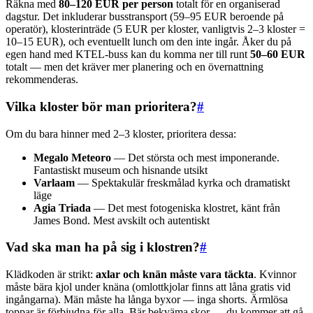
Räkna med
80–120 EUR per person
totalt för en organiserad
dagstur. Det inkluderar busstransport (59–95 EUR beroende på
operatör), klosterinträde (5 EUR per kloster, vanligtvis 2–3 kloster =
10–15 EUR), och eventuellt lunch om den inte ingår. Åker du på
egen hand med KTEL-buss kan du komma ner till runt
50–60 EUR
totalt — men det kräver mer planering och en övernattning
rekommenderas.
Vilka kloster bör man prioritera?
#
Om du bara hinner med 2–3 kloster, prioritera dessa:
Megalo Meteoro
— Det största och mest imponerande.
Fantastiskt museum och hisnande utsikt
Varlaam
— Spektakulär freskmålad kyrka och dramatiskt
läge
Agia Triada
— Det mest fotogeniska klostret, känt från
James Bond. Mest avskilt och autentiskt
Vad ska man ha på sig i klostren?
#
Klädkoden är strikt:
axlar och knän måste vara täckta
. Kvinnor
måste bära kjol under knäna (omlottkjolar finns att låna gratis vid
ingångarna). Män måste ha långa byxor — inga shorts. Ärmlösa
toppar är förbjudna för alla. Bär bekväma skor — du kommer att gå