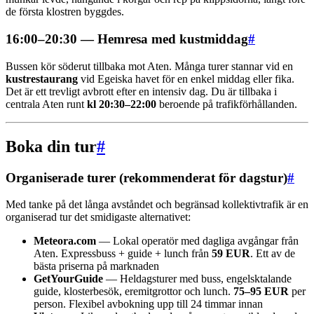
de första klostren byggdes.
16:00–20:30 — Hemresa med kustmiddag
#
Bussen kör söderut tillbaka mot Aten. Många turer stannar vid en
kustrestaurang
vid Egeiska havet för en enkel middag eller fika.
Det är ett trevligt avbrott efter en intensiv dag. Du är tillbaka i
centrala Aten runt
kl 20:30–22:00
beroende på trafikförhållanden.
Boka din tur
#
Organiserade turer (rekommenderat för dagstur)
#
Med tanke på det långa avståndet och begränsad kollektivtrafik är en
organiserad tur det smidigaste alternativet:
Meteora.com
— Lokal operatör med dagliga avgångar från
Aten. Expressbuss + guide + lunch från
59 EUR
. Ett av de
bästa priserna på marknaden
GetYourGuide
— Heldagsturer med buss, engelsktalande
guide, klosterbesök, eremitgrottor och lunch.
75–95 EUR
per
person. Flexibel avbokning upp till 24 timmar innan