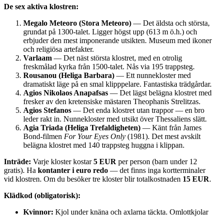
De sex aktiva klostren:
Megalo Meteoro (Stora Meteoro)
— Det äldsta och största,
grundat på 1300-talet. Ligger högst upp (613 m ö.h.) och
erbjuder den mest imponerande utsikten. Museum med ikoner
och religiösa artefakter.
Varlaam
— Det näst största klostret, med en otrolig
freskmålad kyrka från 1500-talet. Nås via 195 trappsteg.
Rousanou (Heliga Barbara)
— Ett nunnekloster med
dramatiskt läge på en smal klipppelare. Fantastiska trädgårdar.
Agios Nikolaos Anapafsas
— Det lägst belägna klostret med
fresker av den kretensiske mästaren Theophanis Strelitzas.
Agios Stefanos
— Det enda klostret utan trappor — en bro
leder rakt in. Nunnekloster med utsikt över Thessaliens slätt.
Agia Triada (Heliga Trefaldigheten)
— Känt från James
Bond-filmen
For Your Eyes Only
(1981). Det mest avskilt
belägna klostret med 140 trappsteg huggna i klippan.
Inträde:
Varje kloster kostar
5 EUR
per person (barn under 12
gratis). Ha
kontanter i euro redo
— det finns inga kortterminaler
vid klostren. Om du besöker tre kloster blir totalkostnaden
15 EUR
.
Klädkod (obligatorisk):
Kvinnor:
Kjol under knäna och axlarna täckta. Omlottkjolar