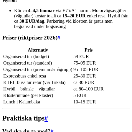
Hyrbil:
Kör ca
4–4,5 timmar
via E75/A1 norrut. Motorvägsavgifter
(vägtullar) kostar totalt ca
15–20 EUR
enkel resa. Hyrbil från
ca
30 EUR/dag
. Parkering vid klostren är gratis men
begränsad under högsäsong
Priser (riktpriser 2026)
#
Alternativ
Pris
Organiserad tur (budget)
59 EUR
Organiserad tur (standard)
75–95 EUR
Organiserad tur (premium/smågrupp)
95–105 EUR
Expressbuss enkel resa
25–30 EUR
KTEL-buss tur-retur (via Trikala)
ca 30 EUR
Hyrbil + bränsle + vägtullar
ca 80–100 EUR
Klosterinträde (per kloster)
5 EUR
Lunch i Kalambaka
10–15 EUR
Praktiska tips
#
Vad ska du ta med?
#