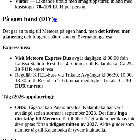
Viator
— Liknande utbud med smågruppsturer, ibland med
kuststopp.
70–105 EUR
per person
På egen hand (DIY)
#
Det går att ta sig till Meteora på egen hand, men
det kräver mer
planering
och fungerar bättre som en övernattningsresa:
Expressbuss:
Visit Meteora Express Bus
avgår dagligen kl 08:00 från
Larissa Station. Restid ca 4,5 timmar till Kalambaka. Ca
25–
30 EUR
enkel resa
Reguljär KTEL-buss via Trikala: Avgångar kl 06:30, 10:00,
13:30 m.fl. Restid ca 5–6 timmar med byte i Trikala. Ca
30
EUR
tur-retur
Tåg (2026-uppdatering):
OBS:
Tågsträckan Palaiofarsalos–Kalambaka har varit
avstängd sedan stormar i september 2023. Det finns
inga
direkttåg till Meteora
för tillfället. Tågtrafiken beräknas inte
återupptas förrän
tidigast mitten av 2027
. Äldre guider som
nämner tåg till Kalambaka är tyvärr inaktuella.