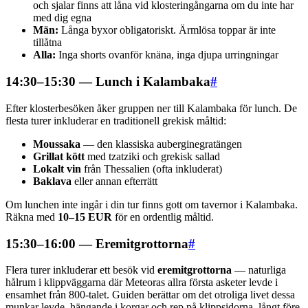
och sjalar finns att låna vid klosteringångarna om du inte har
med dig egna
Män:
Långa byxor obligatoriskt. Ärmlösa toppar är inte
tillåtna
Alla:
Inga shorts ovanför knäna, inga djupa urringningar
14:30–15:30 — Lunch i Kalambaka
#
Efter klosterbesöken åker gruppen ner till Kalambaka för lunch. De
flesta turer inkluderar en traditionell grekisk måltid:
Moussaka
— den klassiska auberginegratängen
Grillat kött
med tzatziki och grekisk sallad
Lokalt vin
från Thessalien (ofta inkluderat)
Baklava
eller annan efterrätt
Om lunchen inte ingår i din tur finns gott om tavernor i Kalambaka.
Räkna med
10–15 EUR
för en ordentlig måltid.
15:30–16:00 — Eremitgrottorna
#
Flera turer inkluderar ett besök vid
eremitgrottorna
— naturliga
hålrum i klippväggarna där Meteoras allra första asketer levde i
ensamhet från 800-talet. Guiden berättar om det otroliga livet dessa
munkar levde, hängande i korgar och rep på klippsidorna, långt före