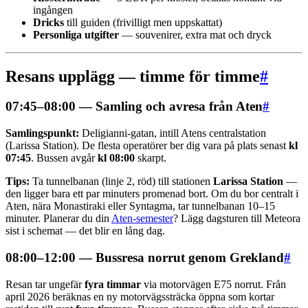
ingången
Dricks
till guiden (frivilligt men uppskattat)
Personliga utgifter
— souvenirer, extra mat och dryck
Resans upplägg — timme för timme
#
07:45–08:00 — Samling och avresa från Aten
#
Samlingspunkt:
Deligianni-gatan, intill Atens centralstation
(Larissa Station). De flesta operatörer ber dig vara på plats senast
kl
07:45
. Bussen avgår
kl 08:00
skarpt.
Tips:
Ta tunnelbanan (linje 2, röd) till stationen
Larissa Station
—
den ligger bara ett par minuters promenad bort. Om du bor centralt i
Aten, nära Monastiraki eller Syntagma, tar tunnelbanan 10–15
minuter. Planerar du din
Aten-semester
? Lägg dagsturen till Meteora
sist i schemat — det blir en lång dag.
08:00–12:00 — Bussresa norrut genom Grekland
#
Resan tar ungefär
fyra timmar
via motorvägen E75 norrut. Från
april 2026 beräknas en ny motorvägssträcka öppna som kortar