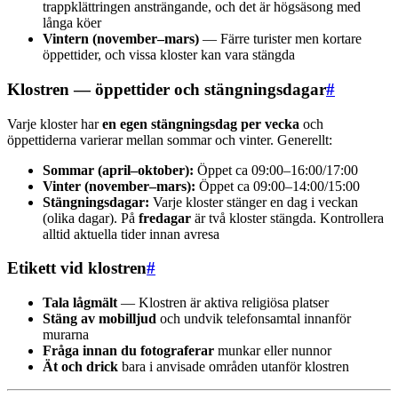
trappklättringen ansträngande, och det är högsäsong med
långa köer
Vintern (november–mars)
— Färre turister men kortare
öppettider, och vissa kloster kan vara stängda
Klostren — öppettider och stängningsdagar
#
Varje kloster har
en egen stängningsdag per vecka
och
öppettiderna varierar mellan sommar och vinter. Generellt:
Sommar (april–oktober):
Öppet ca 09:00–16:00/17:00
Vinter (november–mars):
Öppet ca 09:00–14:00/15:00
Stängningsdagar:
Varje kloster stänger en dag i veckan
(olika dagar). På
fredagar
är två kloster stängda. Kontrollera
alltid aktuella tider innan avresa
Etikett vid klostren
#
Tala lågmält
— Klostren är aktiva religiösa platser
Stäng av mobilljud
och undvik telefonsamtal innanför
murarna
Fråga innan du fotograferar
munkar eller nunnor
Ät och drick
bara i anvisade områden utanför klostren