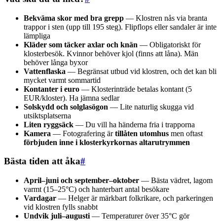
Bekväma skor med bra grepp
— Klostren nås via branta
trappor i sten (upp till 195 steg). Flipflops eller sandaler är inte
lämpliga
Kläder som täcker axlar och knän
— Obligatoriskt för
klosterbesök. Kvinnor behöver kjol (finns att låna). Män
behöver långa byxor
Vattenflaska
— Begränsat utbud vid klostren, och det kan bli
mycket varmt sommartid
Kontanter i euro
— Klosterinträde betalas kontant (5
EUR/kloster). Ha jämna sedlar
Solskydd och solglasögon
— Lite naturlig skugga vid
utsiktsplatserna
Liten ryggsäck
— Du vill ha händerna fria i trapporna
Kamera
— Fotografering är
tillåten utomhus
men oftast
förbjuden inne i klosterkyrkornas altarutrymmen
Bästa tiden att åka
#
April–juni och september–oktober
— Bästa vädret, lagom
varmt (15–25°C) och hanterbart antal besökare
Vardagar
— Helger är märkbart folkrikare, och parkeringen
vid klostren fylls snabbt
Undvik juli–augusti
— Temperaturer över 35°C gör