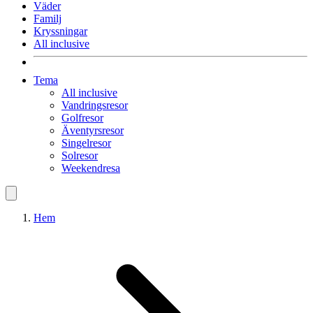
Väder
Familj
Kryssningar
All inclusive
Tema
All inclusive
Vandringsresor
Golfresor
Äventyrsresor
Singelresor
Solresor
Weekendresa
Hem