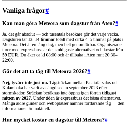
Vanliga frågor
#
Kan man göra Meteora som dagstur från Aten?
#
Ja, det går absolut — och tusentals besökare gör det varje vecka.
Dagsturen tar
13–14 timmar
totalt med cirka 4–5 timmar på plats i
Meteora. Det är en lång dag, men helt genomförbar. Organiserade
turer med expressbuss är det smidigaste alternativet och kostar från
59 EUR
. Du åker ca kl 08:00 och är tillbaka i Aten runt 20:30–
22:00.
Går det att ta tåg till Meteora 2026?
#
Nej, tyvärr inte just nu.
Tågsträckan mellan Palaiofarsalos och
Kalambaka har varit avstängd sedan september 2023 efter
stormskador. Sträckan beräknas inte öppna igen förrän
tidigast
mitten av 2027
. Under tiden är expressbuss det bästa alternativet.
Många äldre guider och webbplatser nämner fortfarande tåg — den
informationen är inaktuell.
Hur mycket kostar en dagstur till Meteora?
#