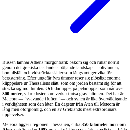
Bussen lämnar Athens morgontrafik bakom sig och rullar norrut
genom det grekiska fastlandets böljande landskap — olivlundar,
bomullsfält och vidsträckta slätter som långsamt ger vika för
bergsterräng. Efter ungefär fyra timmar reser sig plötsligt enorma
klipppelare ur Thessaliens slätt, som om jorden bestämt sig för att
sträcka sig mot himlen. Och där uppe, på pelartoppar som når över
300 meter
, vilar kloster som verkar trotsa gravitationen. Det här är
Meteora — “svävande i luften” — och synen är lika överväldigande
i verkligheten som den låter. En dagstur från Aten till Meteora är
lång men oförglömlig, och en av Greklands mest extraordinära
upplevelser.
Meteora ligger i regionen Thessalien, cirka
350 kilometer norr om
Aten
, och är sedan
1988
uppsatt på Unescos världsarvslista — både