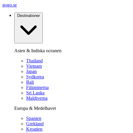
gogo.se
Destinationer
Asien & Indiska oceanen
Thailand
Vietnam
Japan
Sydkorea
Bali
Filippinerna
Sri Lanka
Maldiverna
Europa & Medelhavet
Spanien
Grekland
Kroatien