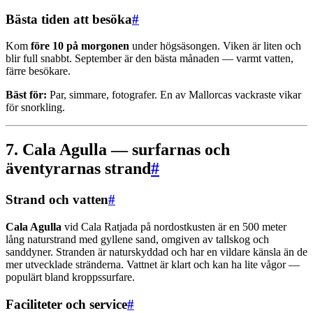
Bästa tiden att besöka
#
Kom
före 10 på morgonen
under högsäsongen. Viken är liten och
blir full snabbt. September är den bästa månaden — varmt vatten,
färre besökare.
Bäst för:
Par, simmare, fotografer. En av Mallorcas vackraste vikar
för snorkling.
7. Cala Agulla — surfarnas och
äventyrarnas strand
#
Strand och vatten
#
Cala Agulla
vid Cala Ratjada på nordostkusten är en 500 meter
lång naturstrand med gyllene sand, omgiven av tallskog och
sanddyner. Stranden är naturskyddad och har en vildare känsla än de
mer utvecklade stränderna. Vattnet är klart och kan ha lite vågor —
populärt bland kroppssurfare.
Faciliteter och service
#