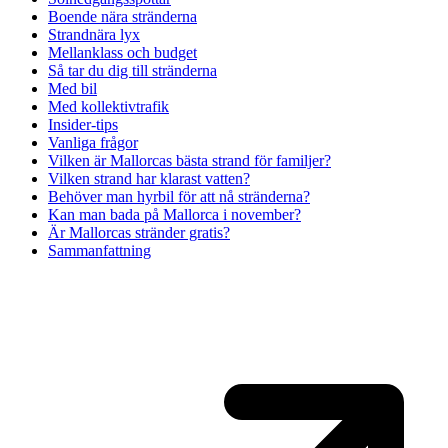
Boende nära stränderna
Strandnära lyx
Mellanklass och budget
Så tar du dig till stränderna
Med bil
Med kollektivtrafik
Insider-tips
Vanliga frågor
Vilken är Mallorcas bästa strand för familjer?
Vilken strand har klarast vatten?
Behöver man hyrbil för att nå stränderna?
Kan man bada på Mallorca i november?
Är Mallorcas stränder gratis?
Sammanfattning