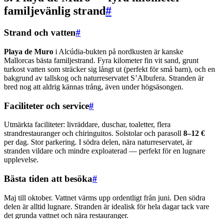
familjevänlig strand
#
Strand och vatten
#
Playa de Muro
i Alcúdia-bukten på nordkusten är kanske
Mallorcas bästa familjestrand. Fyra kilometer fin vit sand, grunt
turkost vatten som sträcker sig långt ut (perfekt för små barn), och en
bakgrund av tallskog och naturreservatet S’Albufera. Stranden är
bred nog att aldrig kännas trång, även under högsäsongen.
Faciliteter och service
#
Utmärkta faciliteter: livräddare, duschar, toaletter, flera
strandrestauranger och chiringuitos. Solstolar och parasoll
8–12 €
per dag. Stor parkering. I södra delen, nära naturreservatet, är
stranden vildare och mindre exploaterad — perfekt för en lugnare
upplevelse.
Bästa tiden att besöka
#
Maj till oktober. Vattnet värms upp ordentligt från juni. Den södra
delen är alltid lugnare. Stranden är idealisk för hela dagar tack vare
det grunda vattnet och nära restauranger.