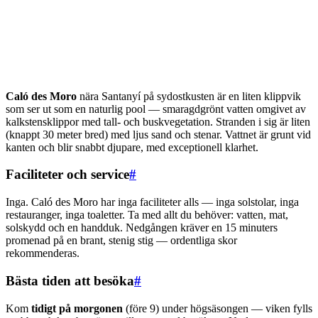
Caló des Moro
nära Santanyí på sydostkusten är en liten klippvik
som ser ut som en naturlig pool — smaragdgrönt vatten omgivet av
kalkstensklippor med tall- och buskvegetation. Stranden i sig är liten
(knappt 30 meter bred) med ljus sand och stenar. Vattnet är grunt vid
kanten och blir snabbt djupare, med exceptionell klarhet.
Faciliteter och service
#
Inga. Caló des Moro har inga faciliteter alls — inga solstolar, inga
restauranger, inga toaletter. Ta med allt du behöver: vatten, mat,
solskydd och en handduk. Nedgången kräver en 15 minuters
promenad på en brant, stenig stig — ordentliga skor
rekommenderas.
Bästa tiden att besöka
#
Kom
tidigt på morgonen
(före 9) under högsäsongen — viken fylls