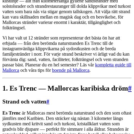
kustlinje — allt från kilometerlånga gyllene sandstränder med
solstolsrader och strandrestauranger till dolda klippvikar med turkost
vatten som bara nås via stigar genom tallskogen. Att välja rätt strand
kan vara skillnaden mellan en magisk dag och en besvikelse, för
Mallorcas stränder varierar enormt i karaktär, tillgänglighet och
folkträngsel.
Vi har valt ut 12 stränder som representerar det bästa ön har att
erbjuda — från den berömda naturstranden Es Trenc till de
instagramvänliga klippvikarna på sydostkusten och de breda
familjestränder i norr. För varje strand beskriver vi ärligt vad du kan
förvänta dig: sand, vatten, faciliteter, folkträngsel och vem stranden
passar bäst. Planerar du en hel semester? Läs vår
kompletta guide till
Mallorca
och våra tips för
boende på Mallorca
.
1. Es Trenc — Mallorcas karibiska dröm
#
Strand och vatten
#
Es Trenc
är Mallorcas mest berömda naturstrand och den som oftast
jämförs med Karibien. Den sträcker sig nästan 3 kilometer längs
sydkusten med kritvit sand och turkost, kristallklart vatten som
gradvis blir djupare — perfekt för simmare i alla åldrar. Stranden är