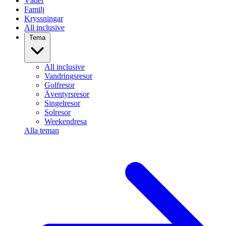
Väder
Familj
Kryssningar
All inclusive
Tema
All inclusive
Vandringsresor
Golfresor
Äventyrsresor
Singelresor
Solresor
Weekendresa
Alla teman