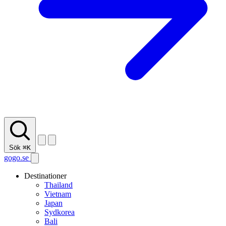
Sök
⌘K
gogo.se
Destinationer
Thailand
Vietnam
Japan
Sydkorea
Bali