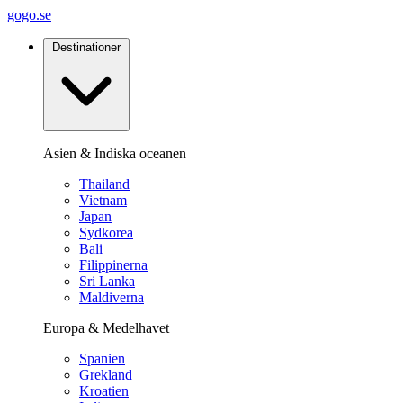
gogo.se
Destinationer
Asien & Indiska oceanen
Thailand
Vietnam
Japan
Sydkorea
Bali
Filippinerna
Sri Lanka
Maldiverna
Europa & Medelhavet
Spanien
Grekland
Kroatien