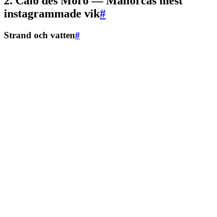
2. Caló des Moro — Mallorcas mest
instagrammade vik
#
Strand och vatten
#