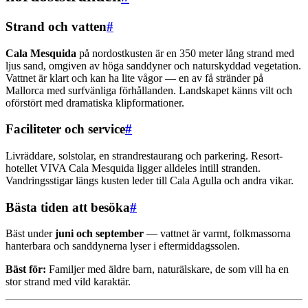
Strand och vatten
#
Cala Mesquida
på nordostkusten är en 350 meter lång strand med
ljus sand, omgiven av höga sanddyner och naturskyddad vegetation.
Vattnet är klart och kan ha lite vågor — en av få stränder på
Mallorca med surfvänliga förhållanden. Landskapet känns vilt och
oförstört med dramatiska klipformationer.
Faciliteter och service
#
Livräddare, solstolar, en strandrestaurang och parkering. Resort-
hotellet VIVA Cala Mesquida ligger alldeles intill stranden.
Vandringsstigar längs kusten leder till Cala Agulla och andra vikar.
Bästa tiden att besöka
#
Bäst under
juni och september
— vattnet är varmt, folkmassorna
hanterbara och sanddynerna lyser i eftermiddagssolen.
Bäst för:
Familjer med äldre barn, naturälskare, de som vill ha en
stor strand med vild karaktär.