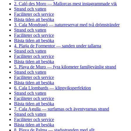
2. Caló des Moro — Mallorcas mest instagrammade vik
Strand och vatten
Faciliteter och service
Bästa tiden att besöka
3. Cala Mondragó — naturreservat med två drömstränder
Strand och vatten
Faciliteter och service
Bästa tiden att besöka
4. Platja de Formentor — sanden under tallarna
Strand och vatten
Faciliteter och service
Bästa tiden att besöka
5. Playa de Muro — fyra kilometer familjevänlig strand
Strand och vatten
Faciliteter och service
Bästa tiden att besöka
6. Cala Llombards — klippviksperfektion
Strand och vatten
Faciliteter och service
Bästa tiden att besöka
7. Cala Agulla — surfarnas och äventyrarnas strand
Strand och vatten
Faciliteter och service
Bästa tiden att besöka
8. Playa de Palma — stadsstranden med allt