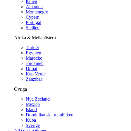
Italien
Albanien
Montenegro
Cypern
Portugal
Sicilien
Afrika & Mellanöstern
Turkiet
Egypten
Marocko
Jordanien
Dubai
Kap Verde
Zanzibar
Övriga
Nya Zeeland
Mexico
Island
Dominikanska republiken
Kuba
Sverige
Alla destinationer