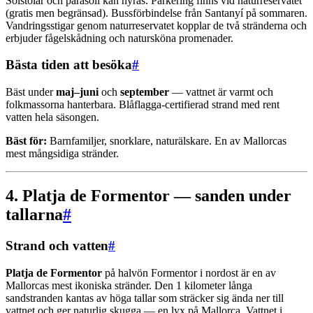
Solstolar och parasoll kan hyras. Parkering finns vid naturreservatet
(gratis men begränsad). Bussförbindelse från Santanyí på sommaren.
Vandringsstigar genom naturreservatet kopplar de två stränderna och
erbjuder fågelskådning och natursköna promenader.
Bästa tiden att besöka
#
Bäst under
maj–juni
och
september
— vattnet är varmt och
folkmassorna hanterbara. Blåflagga-certifierad strand med rent
vatten hela säsongen.
Bäst för:
Barnfamiljer, snorklare, naturälskare. En av Mallorcas
mest mångsidiga stränder.
4. Platja de Formentor — sanden under
tallarna
#
Strand och vatten
#
Platja de Formentor
på halvön Formentor i nordost är en av
Mallorcas mest ikoniska stränder. Den 1 kilometer långa
sandstranden kantas av höga tallar som sträcker sig ända ner till
vattnet och ger naturlig skugga — en lyx på Mallorca. Vattnet i