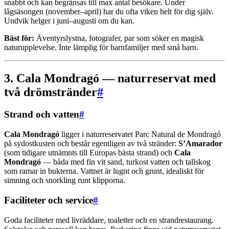
snabbt och kan begränsas till max antal besökare. Under
lågsäsongen (november–april) har du ofta viken helt för dig själv.
Undvik helger i juni–augusti om du kan.
Bäst för:
Äventyrslystna, fotografer, par som söker en magisk
naturupplevelse. Inte lämplig för barnfamiljer med små barn.
3. Cala Mondragó — naturreservat med
två drömstränder
#
Strand och vatten
#
Cala Mondragó
ligger i naturreservatet Parc Natural de Mondragó
på sydostkusten och består egentligen av två stränder:
S’Amarador
(som tidigare utnämnts till Europas bästa strand) och
Cala
Mondragó
— båda med fin vit sand, turkost vatten och tallskog
som ramar in bukterna. Vattnet är lugnt och grunt, idealiskt för
simning och snorkling runt klipporna.
Faciliteter och service
#
Goda faciliteter med livräddare, toaletter och en strandrestaurang.