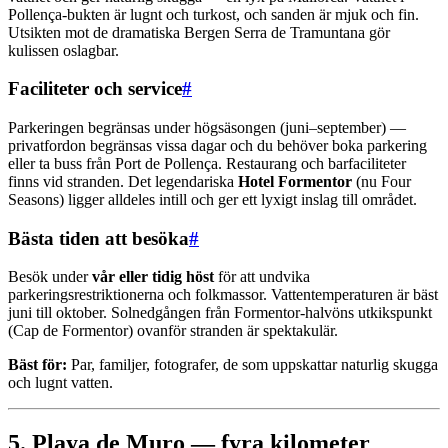
Pollença-bukten är lugnt och turkost, och sanden är mjuk och fin.
Utsikten mot de dramatiska Bergen Serra de Tramuntana gör
kulissen oslagbar.
Faciliteter och service
#
Parkeringen begränsas under högsäsongen (juni–september) —
privatfordon begränsas vissa dagar och du behöver boka parkering
eller ta buss från Port de Pollença. Restaurang och barfaciliteter
finns vid stranden. Det legendariska
Hotel Formentor
(nu Four
Seasons) ligger alldeles intill och ger ett lyxigt inslag till området.
Bästa tiden att besöka
#
Besök under
vår eller tidig höst
för att undvika
parkeringsrestriktionerna och folkmassor. Vattentemperaturen är bäst
juni till oktober. Solnedgången från Formentor-halvöns utkikspunkt
(Cap de Formentor) ovanför stranden är spektakulär.
Bäst för:
Par, familjer, fotografer, de som uppskattar naturlig skugga
och lugnt vatten.
5. Playa de Muro — fyra kilometer