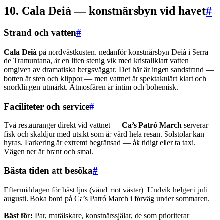
10. Cala Deià — konstnärsbyn vid havet
#
Strand och vatten
#
Cala Deià
på nordvästkusten, nedanför konstnärsbyn Deià i Serra
de Tramuntana, är en liten stenig vik med kristallklart vatten
omgiven av dramatiska bergsväggar. Det här är ingen sandstrand —
botten är sten och klippor — men vattnet är spektakulärt klart och
snorklingen utmärkt. Atmosfären är intim och bohemisk.
Faciliteter och service
#
Två restauranger direkt vid vattnet —
Ca’s Patró March
serverar
fisk och skaldjur med utsikt som är värd hela resan. Solstolar kan
hyras. Parkering är extremt begränsad — åk tidigt eller ta taxi.
Vägen ner är brant och smal.
Bästa tiden att besöka
#
Eftermiddagen för bäst ljus (vänd mot väster). Undvik helger i juli–
augusti. Boka bord på Ca’s Patró March i förväg under sommaren.
Bäst för:
Par, matälskare, konstnärssjälar, de som prioriterar