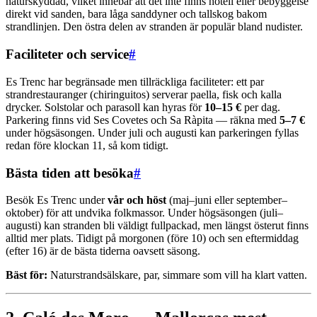
naturskyddad, vilket innebär att det inte finns hotell eller bebyggelse
direkt vid sanden, bara låga sanddyner och tallskog bakom
strandlinjen. Den östra delen av stranden är populär bland nudister.
Faciliteter och service
#
Es Trenc har begränsade men tillräckliga faciliteter: ett par
strandrestauranger (chiringuitos) serverar paella, fisk och kalla
drycker. Solstolar och parasoll kan hyras för
10–15 €
per dag.
Parkering finns vid Ses Covetes och Sa Ràpita — räkna med
5–7 €
under högsäsongen. Under juli och augusti kan parkeringen fyllas
redan före klockan 11, så kom tidigt.
Bästa tiden att besöka
#
Besök Es Trenc under
vår och höst
(maj–juni eller september–
oktober) för att undvika folkmassor. Under högsäsongen (juli–
augusti) kan stranden bli väldigt fullpackad, men längst österut finns
alltid mer plats. Tidigt på morgonen (före 10) och sen eftermiddag
(efter 16) är de bästa tiderna oavsett säsong.
Bäst för:
Naturstrandsälskare, par, simmare som vill ha klart vatten.