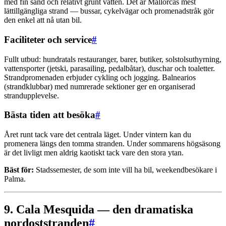
med fin sand och relativt grunt vatten. Det är Mallorcas mest
lättillgängliga strand — bussar, cykelvägar och promenadstråk gör
den enkel att nå utan bil.
Faciliteter och service
#
Fullt utbud: hundratals restauranger, barer, butiker, solstolsuthyrning,
vattensporter (jetski, parasailing, pedalbåtar), duschar och toaletter.
Strandpromenaden erbjuder cykling och jogging. Balnearios
(strandklubbar) med numrerade sektioner ger en organiserad
strandupplevelse.
Bästa tiden att besöka
#
Året runt tack vare det centrala läget. Under vintern kan du
promenera längs den tomma stranden. Under sommarens högsäsong
är det livligt men aldrig kaotiskt tack vare den stora ytan.
Bäst för:
Stadssemester, de som inte vill ha bil, weekendbesökare i
Palma.
9. Cala Mesquida — den dramatiska
nordoststranden
#