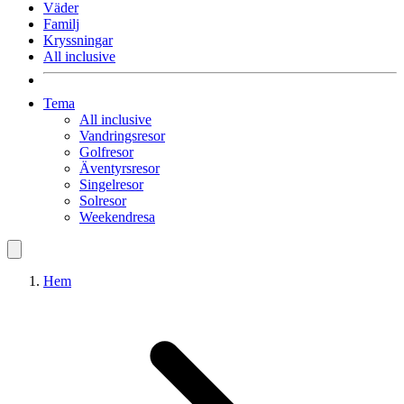
Väder
Familj
Kryssningar
All inclusive
Tema
All inclusive
Vandringsresor
Golfresor
Äventyrsresor
Singelresor
Solresor
Weekendresa
Hem