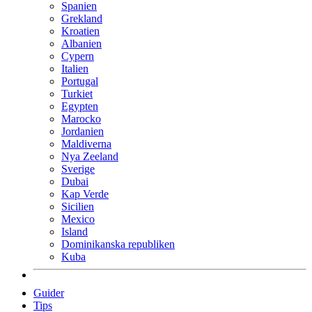
Spanien
Grekland
Kroatien
Albanien
Cypern
Italien
Portugal
Turkiet
Egypten
Marocko
Jordanien
Maldiverna
Nya Zeeland
Sverige
Dubai
Kap Verde
Sicilien
Mexico
Island
Dominikanska republiken
Kuba
Guider
Tips