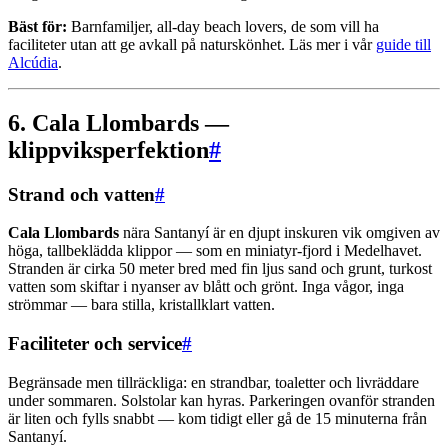
Bäst för:
Barnfamiljer, all-day beach lovers, de som vill ha
faciliteter utan att ge avkall på naturskönhet. Läs mer i vår
guide till
Alcúdia
.
6. Cala Llombards —
klippviksperfektion
#
Strand och vatten
#
Cala Llombards
nära Santanyí är en djupt inskuren vik omgiven av
höga, tallbeklädda klippor — som en miniatyr-fjord i Medelhavet.
Stranden är cirka 50 meter bred med fin ljus sand och grunt, turkost
vatten som skiftar i nyanser av blått och grönt. Inga vågor, inga
strömmar — bara stilla, kristallklart vatten.
Faciliteter och service
#
Begränsade men tillräckliga: en strandbar, toaletter och livräddare
under sommaren. Solstolar kan hyras. Parkeringen ovanför stranden
är liten och fylls snabbt — kom tidigt eller gå de 15 minuterna från
Santanyí.