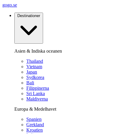
gogo.se
Destinationer
Asien & Indiska oceanen
Thailand
Vietnam
Japan
Sydkorea
Bali
Filippinerna
Sri Lanka
Maldiverna
Europa & Medelhavet
Spanien
Grekland
Kroatien