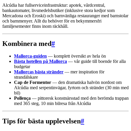
Alcúdia har fullserviceinfrastruktur: apotek, vårdcentral,
bankautomater, livsmedelsbutiker (inklusive stora kedjor som
Mercadona och Eroski) och barnvänliga restauranger med barnstolar
och barnmenyer. Allt du behöver för en bekymmersfri
familjesemester finns inom räckhåll.
Kombinera med
#
Mallorca-guiden
— komplett översikt av hela ön
Bästa hotellen på Mallorca
— vår guide till boende för alla
budgetar
Mallorcas bästa stränder
— mer inspiration för
strandälskare
Cap de Formentor
— den dramatiska halvön nordost om
Alcúdia med serpentinvägar, fyrtorn och stränder (30 min med
bil)
Pollença
— pittoresk konstnärsstad med den berömda trappan
med 365 steg, 10 min bilresa från Alcúdia
Tips för bästa upplevelsen
#