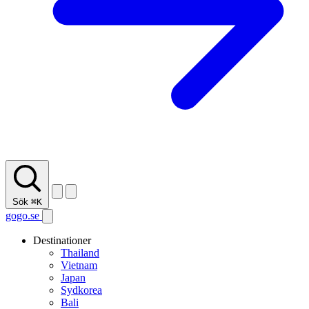
Sök
⌘K
gogo.se
Destinationer
Thailand
Vietnam
Japan
Sydkorea
Bali