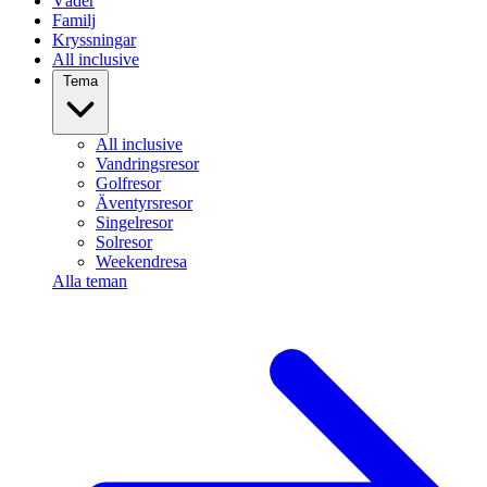
Väder
Familj
Kryssningar
All inclusive
Tema
All inclusive
Vandringsresor
Golfresor
Äventyrsresor
Singelresor
Solresor
Weekendresa
Alla teman