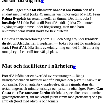
Alcúdia ligger cirka
60 kilometer nordost om Palma
och nås
enklast med hyrbil (cirka 45 minuter via motorvägen Ma-13). Från
Palma flygplats
tar resan ungefär en timme. Det finns också
busslinje 351
från Palma till Port d’Alcúdia (cirka 70 minuter,
avgångar varje timme under högsäsong), men med barn
rekommenderas hyrbil starkt för flexibiliteten.
De flesta charterreseföretag som TUI och Ving erbjuder
transfer
direkt till Alcúdia
från flygplatsen — boka i förväg för smidigaste
start. I Port d’Alcúdia finns cykeluthyrning och det är lätt att ta sig
runt på cykel eller till fots väl på plats.
Mat och faciliteter i närheten
#
Port d’Alcúdia har ett överflöd av restauranger — längs
strandpromenaden hittar du allt från burgare och pizza till färsk fisk
och paella. För en autentisk upplevelse, gå in i
gamla stan
där
restaurangerna är mindre turistiga och priserna ofta lägre. Prova
Can
Costa
eller
Restaurante Jardín
för lokala specialiteter som tumbet
(gratängrönsaker), frit mallorquí (stekt lamm med grönsaker) och pa
amb oli (bröd med olivolja och tomat).