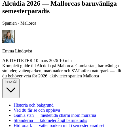
Alcúdia 2026 — Mallorcas barnvänliga
semesterparadis
Spanien · Mallorca
Emma Lindqvist
AKTIVITETER
10 mars 2026
10 min
Komplett guide till Alcúdia på Mallorca. Gamla stan, barnvänliga
stränder, vattenparken, marknader och S'Albufera naturpark — allt
du behöver veta för 2026.
aktiviteter
spanien
Mallorca
Innehåll
Historia och bakgrund
Vad du får se och uppleva
Gamla stan — medeltida charm inom murarna
Stränderna — kilometerlångt barnparadis
Hidropark — vattenparken mitt i semesterparadiset