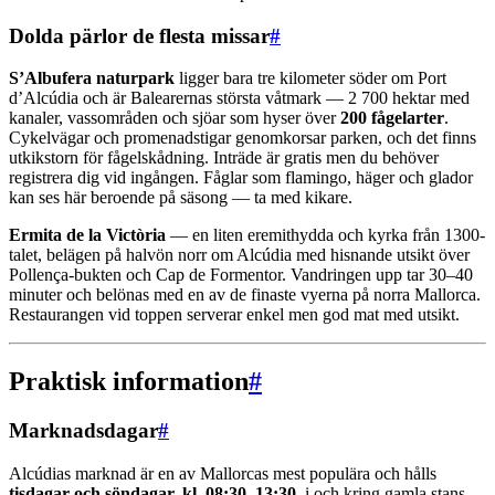
Dolda pärlor de flesta missar
#
S’Albufera naturpark
ligger bara tre kilometer söder om Port
d’Alcúdia och är Balearernas största våtmark — 2 700 hektar med
kanaler, vassområden och sjöar som hyser över
200 fågelarter
.
Cykelvägar och promenadstigar genomkorsar parken, och det finns
utkikstorn för fågelskådning. Inträde är gratis men du behöver
registrera dig vid ingången. Fåglar som flamingo, häger och glador
kan ses här beroende på säsong — ta med kikare.
Ermita de la Victòria
— en liten eremithydda och kyrka från 1300-
talet, belägen på halvön norr om Alcúdia med hisnande utsikt över
Pollença-bukten och Cap de Formentor. Vandringen upp tar 30–40
minuter och belönas med en av de finaste vyerna på norra Mallorca.
Restaurangen vid toppen serverar enkel men god mat med utsikt.
Praktisk information
#
Marknadsdagar
#
Alcúdias marknad är en av Mallorcas mest populära och hålls
tisdagar och söndagar, kl. 08:30–13:30
, i och kring gamla stans