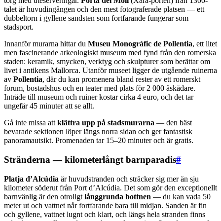
torg med uteserveringar.
Porta del Moll
(Xara-porten) från 1300-
talet är huvudingången och den mest fotograferade platsen — ett
dubbeltorn i gyllene sandsten som fortfarande fungerar som
stadsport.
Innanför murarna hittar du
Museu Monogràfic de Pollentia
, ett litet
men fascinerande arkeologiskt museum med fynd från den romerska
staden: keramik, smycken, verktyg och skulpturer som berättar om
livet i antikens Mallorca. Utanför museet ligger de utgående ruinerna
av
Pollentia
, där du kan promenera bland rester av ett romerskt
forum, bostadshus och en teater med plats för 2 000 åskådare.
Inträde till museum och ruiner kostar cirka 4 euro, och det tar
ungefär 45 minuter att se allt.
Gå inte missa att
klättra upp på stadsmurarna
— den bäst
bevarade sektionen löper längs norra sidan och ger fantastisk
panoramautsikt. Promenaden tar 15–20 minuter och är gratis.
Stränderna — kilometerlångt barnparadis
#
Platja d’Alcúdia
är huvudstranden och sträcker sig mer än sju
kilometer söderut från Port d’Alcúdia. Det som gör den exceptionellt
barnvänlig är den otroligt
långgrunda bottnen
— du kan vada 50
meter ut och vattnet når fortfarande bara till midjan. Sanden är fin
och gyllene, vattnet lugnt och klart, och längs hela stranden finns