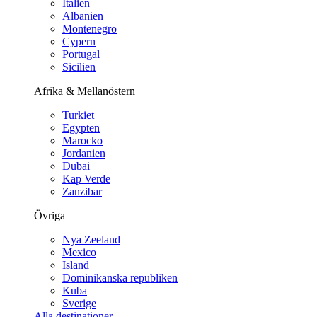
Italien
Albanien
Montenegro
Cypern
Portugal
Sicilien
Afrika & Mellanöstern
Turkiet
Egypten
Marocko
Jordanien
Dubai
Kap Verde
Zanzibar
Övriga
Nya Zeeland
Mexico
Island
Dominikanska republiken
Kuba
Sverige
Alla destinationer