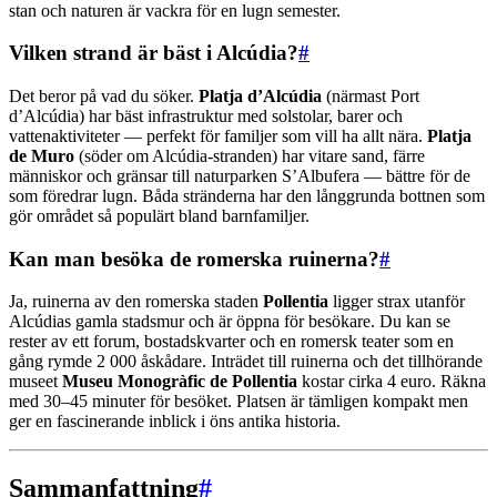
stan och naturen är vackra för en lugn semester.
Vilken strand är bäst i Alcúdia?
#
Det beror på vad du söker.
Platja d’Alcúdia
(närmast Port
d’Alcúdia) har bäst infrastruktur med solstolar, barer och
vattenaktiviteter — perfekt för familjer som vill ha allt nära.
Platja
de Muro
(söder om Alcúdia-stranden) har vitare sand, färre
människor och gränsar till naturparken S’Albufera — bättre för de
som föredrar lugn. Båda stränderna har den långgrunda bottnen som
gör området så populärt bland barnfamiljer.
Kan man besöka de romerska ruinerna?
#
Ja, ruinerna av den romerska staden
Pollentia
ligger strax utanför
Alcúdias gamla stadsmur och är öppna för besökare. Du kan se
rester av ett forum, bostadskvarter och en romersk teater som en
gång rymde 2 000 åskådare. Inträdet till ruinerna och det tillhörande
museet
Museu Monogràfic de Pollentia
kostar cirka 4 euro. Räkna
med 30–45 minuter för besöket. Platsen är tämligen kompakt men
ger en fascinerande inblick i öns antika historia.
Sammanfattning
#