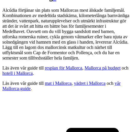
Alcúdia förtjänar sin plats som Mallorcas mest älskade familjemål.
Kombinationen av medeltida stadskärna, kilometerlånga barnvänliga
stränder, vattenpark, naturupplevelser och utmärkt infrastruktur gör
att det är svårt att hitta en bättre bas för familjesemester i
Medelhavet. Oavsett om du vill bygga sandslott med barnen,
utforska romerska ruiner, cykla genom våtmarker eller bara njuta av
solnedgången vid hamnen med en glass i handen, levererar Alcúdia.
Lägg till en lagom dos mallorcinsk matkultur och närhet till
utflyktsmål som Cap de Formentor och Pollença, och du har en
semester som tillfredsställer hela familjen.
Läs även vår guide till
resplan för Mallorca
,
Mallorca på budget
och
hotell i Mallorca
.
Läs även vår guide till
mat i Mallorca
,
vädret i Mallorca
och
vår
Mallorca-guide
.