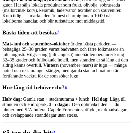
gator. Här säljs lokala produkter som frukt, olivolja, sobrassada
(mallorcinsk korv), keramik, lädervaror, textilier och souvenirer.
Kom tidigt — marknaden är mest charmig innan 10:00 när
lokalborna handlar, och blir turisttätare mot middagstid.
Bästa tiden att besöka
#
Maj–juni och september–oktober
är den bästa perioden —
behagliga 25–30 grader, varmt badvatten och färre folkmassor än
juli–augusti. Högsäsong (juli–augusti) innebär temperaturer kring
32–35 grader och fullbokade hotell, men stranden är så lång att den
aldrig känns överfull.
Vintern
(november–mars) är lugn — många
hotell och restauranger stänger, men gamla stan och naturen är
fortfarande vackra för de som söker lugn.
Hur lång tid behöver du?
#
Halv dag:
Gamla stan + stadsmurarna + lunch.
Hel dag:
Lägg till
stranden och Hidropark.
3–5 dagar:
Den optimala tiden — du
hinner med S’Albufera, Cap de Formentor-utflykt, marknadsdagar
och avslappnade stranddagar utan stress.
Så tar du dig hit
#