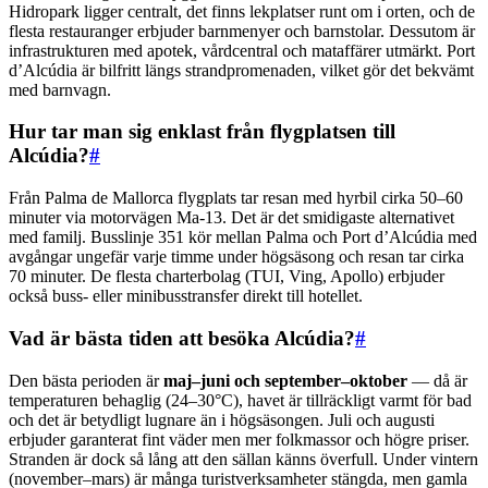
Hidropark ligger centralt, det finns lekplatser runt om i orten, och de
flesta restauranger erbjuder barnmenyer och barnstolar. Dessutom är
infrastrukturen med apotek, vårdcentral och mataffärer utmärkt. Port
d’Alcúdia är bilfritt längs strandpromenaden, vilket gör det bekvämt
med barnvagn.
Hur tar man sig enklast från flygplatsen till
Alcúdia?
#
Från Palma de Mallorca flygplats tar resan med hyrbil cirka 50–60
minuter via motorvägen Ma-13. Det är det smidigaste alternativet
med familj. Busslinje 351 kör mellan Palma och Port d’Alcúdia med
avgångar ungefär varje timme under högsäsong och resan tar cirka
70 minuter. De flesta charterbolag (TUI, Ving, Apollo) erbjuder
också buss- eller minibusstransfer direkt till hotellet.
Vad är bästa tiden att besöka Alcúdia?
#
Den bästa perioden är
maj–juni och september–oktober
— då är
temperaturen behaglig (24–30°C), havet är tillräckligt varmt för bad
och det är betydligt lugnare än i högsäsongen. Juli och augusti
erbjuder garanterat fint väder men mer folkmassor och högre priser.
Stranden är dock så lång att den sällan känns överfull. Under vintern
(november–mars) är många turistverksamheter stängda, men gamla