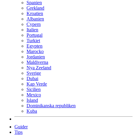
Spanien
Grekland
Kroatien
Albanien
Cypern
Italien
Portugal
Turkiet
Egypten
Marocko
Jordanien
Maldiverna
Nya Zeeland
Sverige
Dubai
Kap Verde
Sicilien
Mexico
Island
Dominikanska republiken
Kuba
Guider
Tips