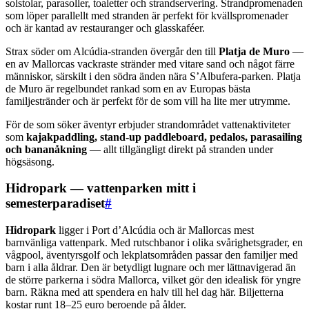
solstolar, parasoller, toaletter och strandservering. Strandpromenaden
som löper parallellt med stranden är perfekt för kvällspromenader
och är kantad av restauranger och glasskaféer.
Strax söder om Alcúdia-stranden övergår den till
Platja de Muro
—
en av Mallorcas vackraste stränder med vitare sand och något färre
människor, särskilt i den södra änden nära S’Albufera-parken. Platja
de Muro är regelbundet rankad som en av Europas bästa
familjestränder och är perfekt för de som vill ha lite mer utrymme.
För de som söker äventyr erbjuder strandområdet vattenaktiviteter
som
kajakpaddling, stand-up paddleboard, pedalos, parasailing
och bananåkning
— allt tillgängligt direkt på stranden under
högsäsong.
Hidropark — vattenparken mitt i
semesterparadiset
#
Hidropark
ligger i Port d’Alcúdia och är Mallorcas mest
barnvänliga vattenpark. Med rutschbanor i olika svårighetsgrader, en
vågpool, äventyrsgolf och lekplatsområden passar den familjer med
barn i alla åldrar. Den är betydligt lugnare och mer lättnavigerad än
de större parkerna i södra Mallorca, vilket gör den idealisk för yngre
barn. Räkna med att spendera en halv till hel dag här. Biljetterna
kostar runt 18–25 euro beroende på ålder.