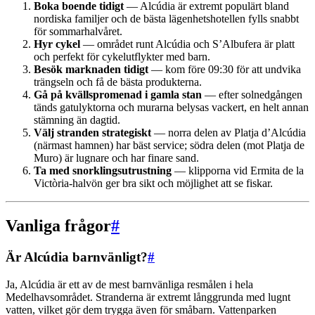
Boka boende tidigt
— Alcúdia är extremt populärt bland
nordiska familjer och de bästa lägenhetshotellen fylls snabbt
för sommarhalvåret.
Hyr cykel
— området runt Alcúdia och S’Albufera är platt
och perfekt för cykelutflykter med barn.
Besök marknaden tidigt
— kom före 09:30 för att undvika
trängseln och få de bästa produkterna.
Gå på kvällspromenad i gamla stan
— efter solnedgången
tänds gatulyktorna och murarna belysas vackert, en helt annan
stämning än dagtid.
Välj stranden strategiskt
— norra delen av Platja d’Alcúdia
(närmast hamnen) har bäst service; södra delen (mot Platja de
Muro) är lugnare och har finare sand.
Ta med snorklingsutrustning
— klipporna vid Ermita de la
Victòria-halvön ger bra sikt och möjlighet att se fiskar.
Vanliga frågor
#
Är Alcúdia barnvänligt?
#
Ja, Alcúdia är ett av de mest barnvänliga resmålen i hela
Medelhavsområdet. Stranderna är extremt långgrunda med lugnt
vatten, vilket gör dem trygga även för småbarn. Vattenparken