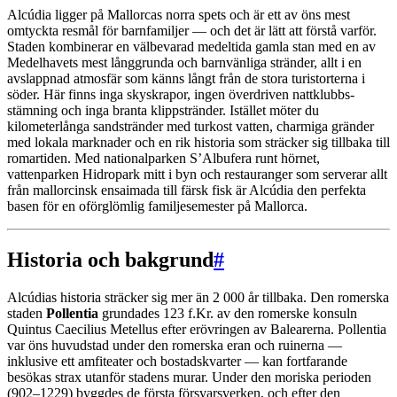
Alcúdia ligger på Mallorcas norra spets och är ett av öns mest
omtyckta resmål för barnfamiljer — och det är lätt att förstå varför.
Staden kombinerar en välbevarad medeltida gamla stan med en av
Medelhavets mest långgrunda och barnvänliga stränder, allt i en
avslappnad atmosfär som känns långt från de stora turistorterna i
söder. Här finns inga skyskrapor, ingen överdriven nattklubbs-
stämning och inga branta klippstränder. Istället möter du
kilometerlånga sandstränder med turkost vatten, charmiga gränder
med lokala marknader och en rik historia som sträcker sig tillbaka till
romartiden. Med nationalparken S’Albufera runt hörnet,
vattenparken Hidropark mitt i byn och restauranger som serverar allt
från mallorcinsk ensaimada till färsk fisk är Alcúdia den perfekta
basen för en oförglömlig familjesemester på Mallorca.
Historia och bakgrund
#
Alcúdias historia sträcker sig mer än 2 000 år tillbaka. Den romerska
staden
Pollentia
grundades 123 f.Kr. av den romerske konsuln
Quintus Caecilius Metellus efter erövringen av Balearerna. Pollentia
var öns huvudstad under den romerska eran och ruinerna —
inklusive ett amfiteater och bostadskvarter — kan fortfarande
besökas strax utanför stadens murar. Under den moriska perioden
(902–1229) byggdes de första försvarsverken, och efter den