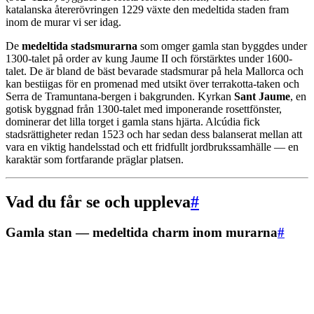
katalanska återerövringen 1229 växte den medeltida staden fram
inom de murar vi ser idag.
De
medeltida stadsmurarna
som omger gamla stan byggdes under
1300-talet på order av kung Jaume II och förstärktes under 1600-
talet. De är bland de bäst bevarade stadsmurar på hela Mallorca och
kan bestiigas för en promenad med utsikt över terrakotta-taken och
Serra de Tramuntana-bergen i bakgrunden. Kyrkan
Sant Jaume
, en
gotisk byggnad från 1300-talet med imponerande rosettfönster,
dominerar det lilla torget i gamla stans hjärta. Alcúdia fick
stadsrättigheter redan 1523 och har sedan dess balanserat mellan att
vara en viktig handelsstad och ett fridfullt jordbrukssamhälle — en
karaktär som fortfarande präglar platsen.
Vad du får se och uppleva
#
Gamla stan — medeltida charm inom murarna
#