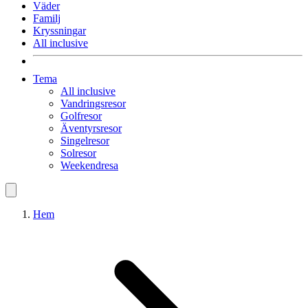
Väder
Familj
Kryssningar
All inclusive
Tema
All inclusive
Vandringsresor
Golfresor
Äventyrsresor
Singelresor
Solresor
Weekendresa
Hem