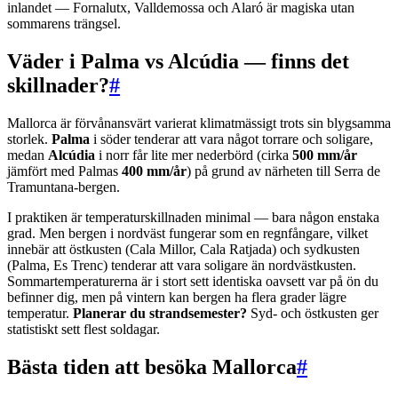
inlandet — Fornalutx, Valldemossa och Alaró är magiska utan
sommarens trängsel.
Väder i Palma vs Alcúdia — finns det
skillnader?
#
Mallorca är förvånansvärt varierat klimatmässigt trots sin blygsamma
storlek.
Palma
i söder tenderar att vara något torrare och soligare,
medan
Alcúdia
i norr får lite mer nederbörd (cirka
500 mm/år
jämfört med Palmas
400 mm/år
) på grund av närheten till Serra de
Tramuntana-bergen.
I praktiken är temperaturskillnaden minimal — bara någon enstaka
grad. Men bergen i nordväst fungerar som en regnfångare, vilket
innebär att östkusten (Cala Millor, Cala Ratjada) och sydkusten
(Palma, Es Trenc) tenderar att vara soligare än nordvästkusten.
Sommartemperaturerna är i stort sett identiska oavsett var på ön du
befinner dig, men på vintern kan bergen ha flera grader lägre
temperatur.
Planerar du strandsemester?
Syd- och östkusten ger
statistiskt sett flest soldagar.
Bästa tiden att besöka Mallorca
#