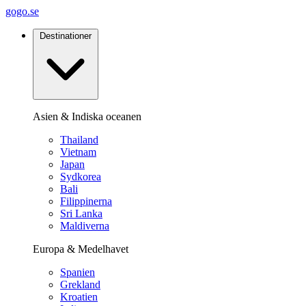
gogo.se
Destinationer
Asien & Indiska oceanen
Thailand
Vietnam
Japan
Sydkorea
Bali
Filippinerna
Sri Lanka
Maldiverna
Europa & Medelhavet
Spanien
Grekland
Kroatien