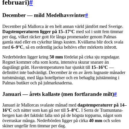
februari)
#
December — mild Medelhavsvinter
#
December på Mallorca är en helt annan värld jämfört med Sverige.
Dagstemperaturen ligger på 15–17°C
med sol i snitt fem timmar
per dag, vilket räcker gott för långa promenader genom Palmas
gamla stad eller en cykeltur längs kusten. Kvällarna blir dock svala
med
6–9°C
, så en ordentlig jacka behövs efter mörkrets inbrott.
Nederbörden ligger kring
50 mm
fördelat på cirka sju regndagar.
Regnet kommer ofta som korta, intensiva skurar snarare än
dagslångt grått. Havstemperaturen har sjunkit till
15–16°C
—
definitivt inte badvänligt. December är en av årets lugnaste månader
turistmässigt, med låga hotellpriser och en behaglig julstämning i
Palmas butiker och på julmarknaderna.
Januari — årets kallaste (men fortfarande milt)
#
Januari är Mallorcas svalaste månad med
dagstemperaturer på 14–
16°C
och nätter som kan gå ner till
5–8°C
. I Serra de Tramuntana-
bergen kan det faktiskt falla snö på de högsta topparna, något som
överraskar många. Nederbörden ligger på cirka
40 mm
och solen
skiner ungefär fem timmar per dag.