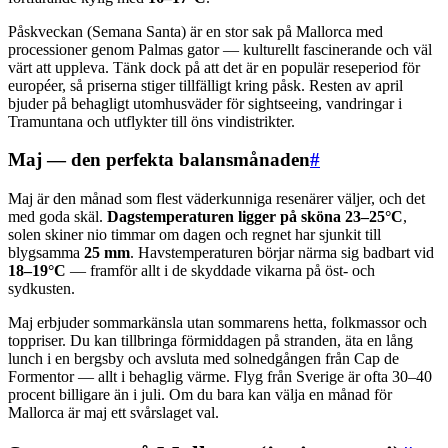
Påskveckan (Semana Santa) är en stor sak på Mallorca med
processioner genom Palmas gator — kulturellt fascinerande och väl
värt att uppleva. Tänk dock på att det är en populär reseperiod för
européer, så priserna stiger tillfälligt kring påsk. Resten av april
bjuder på behagligt utomhusväder för sightseeing, vandringar i
Tramuntana och utflykter till öns vindistrikter.
Maj — den perfekta balansmånaden
#
Maj är den månad som flest väderkunniga resenärer väljer, och det
med goda skäl.
Dagstemperaturen ligger på sköna 23–25°C
,
solen skiner nio timmar om dagen och regnet har sjunkit till
blygsamma
25 mm
. Havstemperaturen börjar närma sig badbart vid
18–19°C
— framför allt i de skyddade vikarna på öst- och
sydkusten.
Maj erbjuder sommarkänsla utan sommarens hetta, folkmassor och
toppriser. Du kan tillbringa förmiddagen på stranden, äta en lång
lunch i en bergsby och avsluta med solnedgången från Cap de
Formentor — allt i behaglig värme. Flyg från Sverige är ofta 30–40
procent billigare än i juli. Om du bara kan välja en månad för
Mallorca är maj ett svårslaget val.