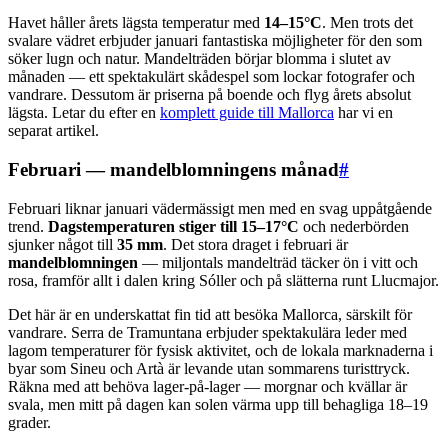
Havet håller årets lägsta temperatur med
14–15°C
. Men trots det
svalare vädret erbjuder januari fantastiska möjligheter för den som
söker lugn och natur. Mandelträden börjar blomma i slutet av
månaden — ett spektakulärt skådespel som lockar fotografer och
vandrare. Dessutom är priserna på boende och flyg årets absolut
lägsta. Letar du efter en
komplett guide till Mallorca
har vi en
separat artikel.
Februari — mandelblomningens månad
#
Februari liknar januari vädermässigt men med en svag uppåtgående
trend.
Dagstemperaturen stiger till 15–17°C
och nederbörden
sjunker något till
35 mm
. Det stora draget i februari är
mandelblomningen
— miljontals mandelträd täcker ön i vitt och
rosa, framför allt i dalen kring Sóller och på slätterna runt Llucmajor.
Det här är en underskattat fin tid att besöka Mallorca, särskilt för
vandrare. Serra de Tramuntana erbjuder spektakulära leder med
lagom temperaturer för fysisk aktivitet, och de lokala marknaderna i
byar som Sineu och Artà är levande utan sommarens turisttryck.
Räkna med att behöva lager-på-lager — morgnar och kvällar är
svala, men mitt på dagen kan solen värma upp till behagliga 18–19
grader.