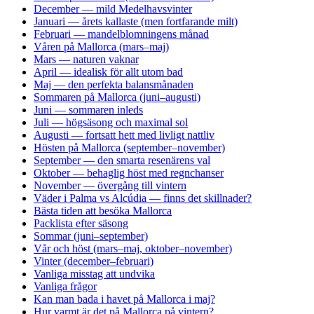
December — mild Medelhavsvinter
Januari — årets kallaste (men fortfarande milt)
Februari — mandelblomningens månad
Våren på Mallorca (mars–maj)
Mars — naturen vaknar
April — idealisk för allt utom bad
Maj — den perfekta balansmånaden
Sommaren på Mallorca (juni–augusti)
Juni — sommaren inleds
Juli — högsäsong och maximal sol
Augusti — fortsatt hett med livligt nattliv
Hösten på Mallorca (september–november)
September — den smarta resenärens val
Oktober — behaglig höst med regnchanser
November — övergång till vintern
Väder i Palma vs Alcúdia — finns det skillnader?
Bästa tiden att besöka Mallorca
Packlista efter säsong
Sommar (juni–september)
Vår och höst (mars–maj, oktober–november)
Vinter (december–februari)
Vanliga misstag att undvika
Vanliga frågor
Kan man bada i havet på Mallorca i maj?
Hur varmt är det på Mallorca på vintern?