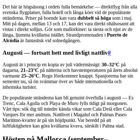
Det här är högsäsong i ordets fulla bemärkelse — direktflyg från alla
svenska flygplatser, fulla hotell och långa köer vid de populäraste
stränderna. Priser på boende kan vara
dubbelt så höga
som i maj.
Mitt på dagen, mellan 13 och 17, kan det vara direkt ohälsosamt att
vistas i direkt solljus. Gör som mallorkiner: ta siesta och njut av de
långa, ljumma kvällarna istället. Strandpromenaden i
Puerto de
Alcúdia
är fantastisk vid solnedgången.
Augusti — fortsatt hett med livligt nattliv
#
Augusti är i princip en kopia av juli vädermässigt:
30–32°C
på
dagarna,
21–23°C
på nätterna och havstemperaturen på årets absolut
varmaste
25–26°C
. Regn förekommer knappt. Spanjorerna har sin
semester nu, så ön svämmar över av både internationella och
inhemska turister.
De populäraste stränderna kan bli genuint överfulla i augusti — Es
Trenc, Cala Agulla och Playa de Muro fylls tidigt på morgonen.
Vårt tips: sök dig till mindre kända vikar som Cala Deià eller Cala
Varques för mer andrum. Nattlivet i Magaluf och Palmas Paseo
Maritimo-kvarter är på sin höjdpunkt. Var beredd på att
luftfuktigheten kan göra kvällarna kvava, särskilt i Palma stad.
Hösten på Mallorca (september–