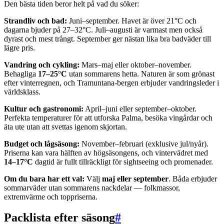
Den bästa tiden beror helt på vad du söker:
Strandliv och bad:
Juni–september. Havet är över 21°C och
dagarna bjuder på 27–32°C. Juli–augusti är varmast men också
dyrast och mest trångt. September ger nästan lika bra badväder till
lägre pris.
Vandring och cykling:
Mars–maj eller oktober–november.
Behagliga
17–25°C
utan sommarens hetta. Naturen är som grönast
efter vinterregnen, och Tramuntana-bergen erbjuder vandringsleder i
världsklass.
Kultur och gastronomi:
April–juni eller september–oktober.
Perfekta temperaturer för att utforska Palma, besöka vingårdar och
äta ute utan att svettas igenom skjortan.
Budget och lågsäsong:
November–februari (exklusive jul/nyår).
Priserna kan vara hälften av högsäsongens, och vintervädret med
14–17°C
dagtid är fullt tillräckligt för sightseeing och promenader.
Om du bara har ett val:
Välj
maj eller september
. Båda erbjuder
sommarväder utan sommarens nackdelar — folkmassor,
extremvärme och toppriserna.
Packlista efter säsong
#