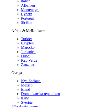
Italien
Albanien
Montenegro
Cypern
Portugal
Sicilien
Afrika & Mellanöstern
Turkiet
Egypten
Marocko
Jordanien
Dubai
Kap Verde
Zanzibar
Övriga
Nya Zeeland
Mexico
Island
Dominikanska republiken
Kuba
Sverige
Alla destinationer