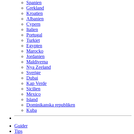
Spanien
Grekland
Kroatien
Albanien
Cypern
Italien
Portugal
Turkiet
Egypten
Marocko
Jordanien
Maldiverna
Nya Zeeland
Sverige
Dubai
Kap Verde
Sicilien
Mexico
Island
Dominikanska republiken
Kuba
Guider
Tips