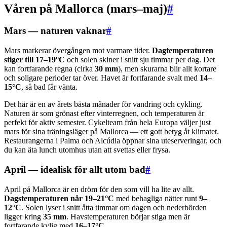
Våren på Mallorca (mars–maj)
#
Mars — naturen vaknar
#
Mars markerar övergången mot varmare tider.
Dagtemperaturen
stiger till 17–19°C
och solen skiner i snitt sju timmar per dag. Det
kan fortfarande regna (cirka
30 mm
), men skurarna blir allt kortare
och soligare perioder tar över. Havet är fortfarande svalt med
14–
15°C
, så bad får vänta.
Det här är en av årets bästa månader för vandring och cykling.
Naturen är som grönast efter vinterregnen, och temperaturen är
perfekt för aktiv semester. Cykelteam från hela Europa väljer just
mars för sina träningsläger på Mallorca — ett gott betyg åt klimatet.
Restaurangerna i Palma och Alcúdia öppnar sina uteserveringar, och
du kan äta lunch utomhus utan att svettas eller frysa.
April — idealisk för allt utom bad
#
April på Mallorca är en dröm för den som vill ha lite av allt.
Dagstemperaturen når 19–21°C
med behagliga nätter runt
9–
12°C
. Solen lyser i snitt åtta timmar om dagen och nederbörden
ligger kring
35 mm
. Havstemperaturen börjar stiga men är
fortfarande kylig med
16–17°C
.