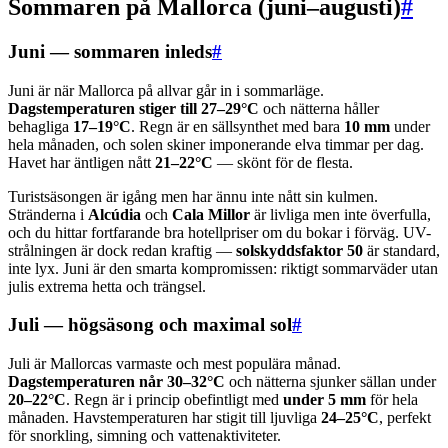
Sommaren på Mallorca (juni–augusti)
#
Juni — sommaren inleds
#
Juni är när Mallorca på allvar går in i sommarläge.
Dagstemperaturen stiger till 27–29°C
och nätterna håller
behagliga
17–19°C
. Regn är en sällsynthet med bara
10 mm
under
hela månaden, och solen skiner imponerande elva timmar per dag.
Havet har äntligen nått
21–22°C
— skönt för de flesta.
Turistsäsongen är igång men har ännu inte nått sin kulmen.
Stränderna i
Alcúdia
och
Cala Millor
är livliga men inte överfulla,
och du hittar fortfarande bra hotellpriser om du bokar i förväg. UV-
strålningen är dock redan kraftig —
solskyddsfaktor 50
är standard,
inte lyx. Juni är den smarta kompromissen: riktigt sommarväder utan
julis extrema hetta och trängsel.
Juli — högsäsong och maximal sol
#
Juli är Mallorcas varmaste och mest populära månad.
Dagstemperaturen når 30–32°C
och nätterna sjunker sällan under
20–22°C
. Regn är i princip obefintligt med
under 5 mm
för hela
månaden. Havstemperaturen har stigit till ljuvliga
24–25°C
, perfekt
för snorkling, simning och vattenaktiviteter.