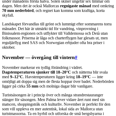
under månadens första halva. Solen skiner ungefär sex timmar om
dagen. Men det är också Mallorcas
regnigaste månad
med omkring
70 mm nederbörd
, och regnet kan komma som kraftiga, korta
skyfall.
Landskapet förvandlas till grönt och lummigt efter sommarens torra
månader. Det här är utmärkt tid för vandring, vinprovning i
Binissalem-regionen och utflykter till Valldemossa och Deià utan
folkmassor. Priserna är låga och charterflygen har glesats ut, men
reguljärflyg med SAS och Norwegian erbjuder ofta bra priser i
oktober.
November — övergång till vintern
#
November markerar en tydlig förändring i vädret.
Dagstemperaturen sjunker till 18–20°C
och nätterna blir svala
med
9–12°C
. Havstemperaturen ligger kring
18–19°C
— inte
omöjligt att doppa sig men de flesta hoppar över badet. Nederbörden
ligger på cirka
55 mm
och molniga dagar blir vanligare.
Turistsäsongen är i princip över och många strandrestauranger
stänger för säsongen. Men Palma lever vidare året runt med sin
matscen, shoppingstråk och kulturliv. November är perfekt för den
som vill uppleva en mer autentisk, lokal sida av Mallorca utan
turistmassorna. Ta en hyrbil och utforska de små bergsbyarna i