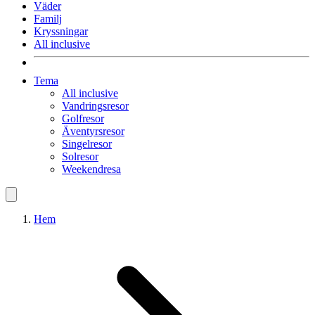
Väder
Familj
Kryssningar
All inclusive
Tema
All inclusive
Vandringsresor
Golfresor
Äventyrsresor
Singelresor
Solresor
Weekendresa
Hem