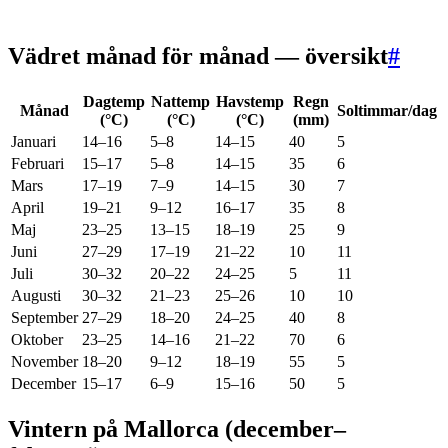
Vädret månad för månad — översikt
#
Dagtemp
Nattemp
Havstemp
Regn
Månad
Soltimmar/dag
(°C)
(°C)
(°C)
(mm)
Januari
14–16
5–8
14–15
40
5
Februari
15–17
5–8
14–15
35
6
Mars
17–19
7–9
14–15
30
7
April
19–21
9–12
16–17
35
8
Maj
23–25
13–15
18–19
25
9
Juni
27–29
17–19
21–22
10
11
Juli
30–32
20–22
24–25
5
11
Augusti
30–32
21–23
25–26
10
10
September
27–29
18–20
24–25
40
8
Oktober
23–25
14–16
21–22
70
6
November
18–20
9–12
18–19
55
5
December
15–17
6–9
15–16
50
5
Vintern på Mallorca (december–