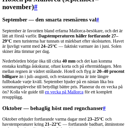
november)
#
September — den smarta resenärens val
#
September är favoriten bland erfarna Mallorca-besökare, och det är
lätt att förstå varför.
Dagstemperaturen håller fortfarande 27–
29°C
men turisterna har tunnats ut märkbart efter skolstarten. Havet
är ljuvligt varmt med
24–25°C
— faktiskt varmare än i juni. Solen
skiner åtta timmar per dag.
Nederbörden börjar öka till cirka
40 mm
och det kan komma
enstaka kraftiga åskskurar, oftast korta och på eftermiddagen. Men
mellan regnen är vädret strålande. Hotell och flyg är
20–40 procent
billigare
än i juli–augusti, och restaurangerna är inte längre
fullbokade varje kväll. September bjuder på en nästan lika bra
sommarupplevelse till betydligt bättre pris. Planerar du en vecka på
ön? Kolla vår guide till
en vecka på Mallorca
för ett komplett
resupplägg.
Oktober — behaglig höst med regnchanser
#
Oktober erbjuder fortfarande varma dagar med
23–25°C
och
havstemperaturer kring
21–22°C
— fortfarande badbart, åtminstone