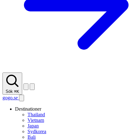
Sök
⌘K
gogo.se
Destinationer
Thailand
Vietnam
Japan
Sydkorea
Bali