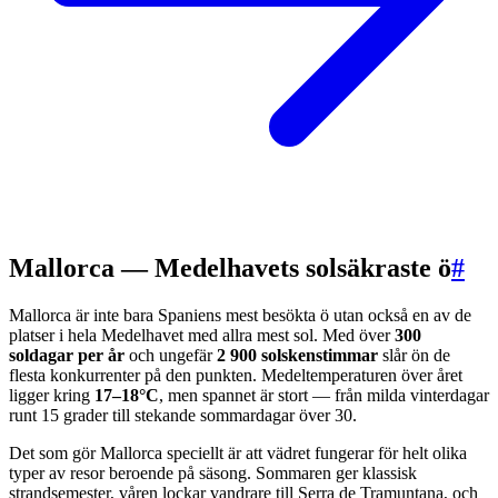
Mallorca — Medelhavets solsäkraste ö
#
Mallorca är inte bara Spaniens mest besökta ö utan också en av de
platser i hela Medelhavet med allra mest sol. Med över
300
soldagar per år
och ungefär
2 900 solskenstimmar
slår ön de
flesta konkurrenter på den punkten. Medeltemperaturen över året
ligger kring
17–18°C
, men spannet är stort — från milda vinterdagar
runt 15 grader till stekande sommardagar över 30.
Det som gör Mallorca speciellt är att vädret fungerar för helt olika
typer av resor beroende på säsong. Sommaren ger klassisk
strandsemester, våren lockar vandrare till Serra de Tramuntana, och