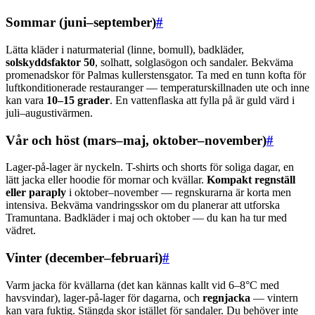
Sommar (juni–september)
#
Lätta kläder i naturmaterial (linne, bomull), badkläder,
solskyddsfaktor 50
, solhatt, solglasögon och sandaler. Bekväma
promenadskor för Palmas kullerstensgator. Ta med en tunn kofta för
luftkonditionerade restauranger — temperaturskillnaden ute och inne
kan vara
10–15 grader
. En vattenflaska att fylla på är guld värd i
juli–augustivärmen.
Vår och höst (mars–maj, oktober–november)
#
Lager-på-lager är nyckeln. T-shirts och shorts för soliga dagar, en
lätt jacka eller hoodie för mornar och kvällar.
Kompakt regnställ
eller paraply
i oktober–november — regnskurarna är korta men
intensiva. Bekväma vandringsskor om du planerar att utforska
Tramuntana. Badkläder i maj och oktober — du kan ha tur med
vädret.
Vinter (december–februari)
#
Varm jacka för kvällarna (det kan kännas kallt vid 6–8°C med
havsvindar), lager-på-lager för dagarna, och
regnjacka
— vintern
kan vara fuktig. Stängda skor istället för sandaler. Du behöver inte