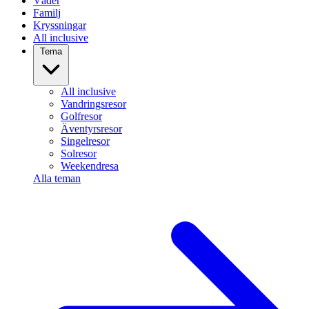
Väder
Familj
Kryssningar
All inclusive
Tema
All inclusive
Vandringsresor
Golfresor
Äventyrsresor
Singelresor
Solresor
Weekendresa
Alla teman