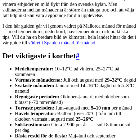
vintern erbjuder en mild flykt från den svenska kylan. Men
skillnaderna mellan månaderna är större än många tror, och att välja
rätt tidpunkt kan vara avgörande för din upplevelse.
I den här guiden går vi igenom vädret på Mallorca månad för månad
— med temperaturer, nederbörd, havstemperaturer och praktiska
tips. Vill du ha en bredare bild av klimatet i hela landet hittar du det i
vår guide till
vädret i Spanien månad för månad
.
Det viktigaste i korthet
#
Medeltemperatur:
10–12°C på vintern, 25–27°C på
sommaren
Varmaste månaderna:
Juli och augusti med
29–32°C
dagtid
Svalaste månaden:
Januari med
14–16°C
dagtid och
5–8°C
nattetid
Regnigaste perioden:
Oktober–januari, med oktober som
blötast (~70 mm/månad)
Torraste perioden:
Juni–augusti med
5–10 mm
per månad
Havets temperatur:
Badbart (över 20°C) från juni till
oktober, varmast i augusti med
25–26°C
Solskenstimmar:
Cirka 2 900 per år — i snitt 8 timmar sol
per dag
Bästa restid för de flesta:
Maj–juni och september