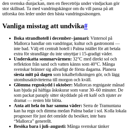
den svenska dunjackan, men en fleecetröja under vindjackan gör
stor skillnad. Ta med vandringskängor om du vill passa på att
utforska öns leder under den bästa vandringssäsongen.
Vanliga misstag att undvika
#
Boka strandhotell i december–januari:
Vintersol på
Mallorca handlar om vandringar, kultur och gastronomi —
inte bad. Välj ett centralt hotell i Palma istället för att betala
extra för strandläge du inte utnyttjar i 15-gradigt väder.
Underskatta sommarvärmen:
32°C med direkt sol och
reflektion från sand och vatten känns som 40°C. Många
svenskar bränner sig allvarligt de första dagarna. Planera
siesta mitt på dagen
som lokalbefolkningen gör, och lägg
utomhusaktiviteterna till morgon och kväll.
Glömma regnskydd i oktober:
Mallorcas regnigaste månad
kan bjuda på häftiga åskskurar som varar 30–60 minuter. De
som packat paraply sitter skyddade på ett kafé och njuter av
dramat — resten blir blöta.
Anta att hela ön har samma väder:
Serra de Tramuntana
kan ha regn och dimma medan Palma badar i sol. Kolla lokala
prognoser för just det område du besöker, inte bara
“Mallorca” generellt.
Besöka bara i juli–augusti:
Många svenskar tänker