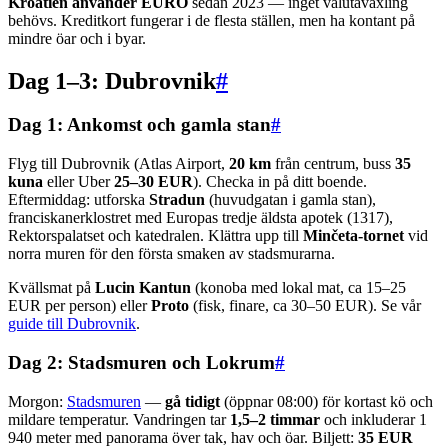
Kroatien använder EURO
sedan 2023 — inget valutaväxling
behövs. Kreditkort fungerar i de flesta ställen, men ha kontant på
mindre öar och i byar.
Dag 1–3: Dubrovnik
#
Dag 1: Ankomst och gamla stan
#
Flyg till Dubrovnik (Atlas Airport,
20 km
från centrum, buss
35
kuna
eller Uber
25–30 EUR
). Checka in på ditt boende.
Eftermiddag: utforska
Stradun
(huvudgatan i gamla stan),
franciskanerklostret med Europas tredje äldsta apotek (1317),
Rektorspalatset och katedralen. Klättra upp till
Minčeta-tornet
vid
norra muren för den första smaken av stadsmurarna.
Kvällsmat på
Lucin Kantun
(konoba med lokal mat, ca 15–25
EUR per person) eller
Proto
(fisk, finare, ca 30–50 EUR). Se vår
guide till Dubrovnik
.
Dag 2: Stadsmuren och Lokrum
#
Morgon:
Stadsmuren
—
gå tidigt
(öppnar 08:00) för kortast kö och
mildare temperatur. Vandringen tar
1,5–2 timmar
och inkluderar 1
940 meter med panorama över tak, hav och öar. Biljett:
35 EUR