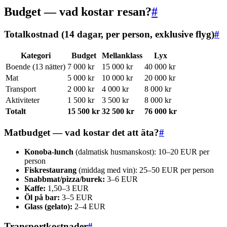
Budget — vad kostar resan?
#
Totalkostnad (14 dagar, per person, exklusive flyg)
#
Kategori
Budget
Mellanklass
Lyx
Boende (13 nätter)
7 000 kr
15 000 kr
40 000 kr
Mat
5 000 kr
10 000 kr
20 000 kr
Transport
2 000 kr
4 000 kr
8 000 kr
Aktiviteter
1 500 kr
3 500 kr
8 000 kr
Totalt
15 500 kr
32 500 kr
76 000 kr
Matbudget — vad kostar det att äta?
#
Konoba-lunch
(dalmatisk husmanskost): 10–20 EUR per
person
Fiskrestaurang
(middag med vin): 25–50 EUR per person
Snabbmat/pizza/burek:
3–6 EUR
Kaffe:
1,50–3 EUR
Öl på bar:
3–5 EUR
Glass (gelato):
2–4 EUR
Transportkostnader
#