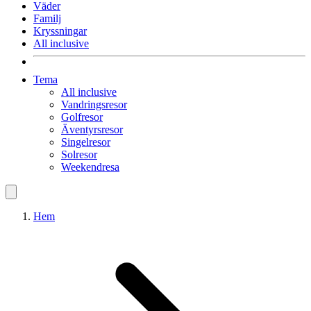
Väder
Familj
Kryssningar
All inclusive
Tema
All inclusive
Vandringsresor
Golfresor
Äventyrsresor
Singelresor
Solresor
Weekendresa
Hem