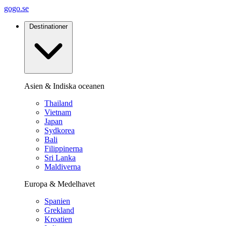
gogo.se
Destinationer
Asien & Indiska oceanen
Thailand
Vietnam
Japan
Sydkorea
Bali
Filippinerna
Sri Lanka
Maldiverna
Europa & Medelhavet
Spanien
Grekland
Kroatien