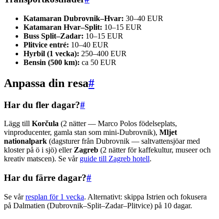
Katamaran Dubrovnik–Hvar:
30–40 EUR
Katamaran Hvar–Split:
10–15 EUR
Buss Split–Zadar:
10–15 EUR
Plitvice entré:
10–40 EUR
Hyrbil (1 vecka):
250–400 EUR
Bensin (500 km):
ca 50 EUR
Anpassa din resa
#
Har du fler dagar?
#
Lägg till
Korčula
(2 nätter — Marco Polos födelseplats,
vinproducenter, gamla stan som mini-Dubrovnik),
Mljet
nationalpark
(dagsturer från Dubrovnik — saltvattensjöar med
kloster på ö i sjö) eller
Zagreb
(2 nätter för kaffekultur, museer och
kreativ matscen). Se vår
guide till Zagreb hotell
.
Har du färre dagar?
#
Se vår
resplan för 1 vecka
. Alternativt: skippa Istrien och fokusera
på Dalmatien (Dubrovnik–Split–Zadar–Plitvice) på 10 dagar.