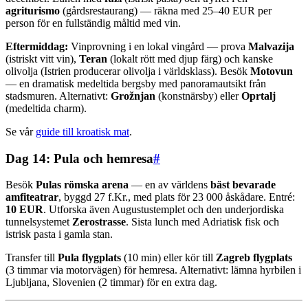
agriturismo
(gårdsrestaurang) — räkna med 25–40 EUR per
person för en fullständig måltid med vin.
Eftermiddag:
Vinprovning i en lokal vingård — prova
Malvazija
(istriskt vitt vin),
Teran
(lokalt rött med djup färg) och kanske
olivolja (Istrien producerar olivolja i världsklass). Besök
Motovun
— en dramatisk medeltida bergsby med panoramautsikt från
stadsmuren. Alternativt:
Grožnjan
(konstnärsby) eller
Oprtalj
(medeltida charm).
Se vår
guide till kroatisk mat
.
Dag 14: Pula och hemresa
#
Besök
Pulas römska arena
— en av världens
bäst bevarade
amfiteatrar
, byggd 27 f.Kr., med plats för 23 000 åskådare. Entré:
10 EUR
. Utforska även Augustustemplet och den underjordiska
tunnelsystemet
Zerostrasse
. Sista lunch med Adriatisk fisk och
istrisk pasta i gamla stan.
Transfer till
Pula flygplats
(10 min) eller kör till
Zagreb flygplats
(3 timmar via motorvägen) för hemresa. Alternativt: lämna hyrbilen i
Ljubljana, Slovenien (2 timmar) för en extra dag.