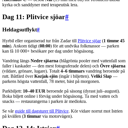
kyrka och sanddyner med terapeutisk lera.
Dag 11: Plitvice sjöar
#
Heldagsutflykt
#
Hyrbil eller organiserad tur från Zadar till
Plitvice sjöar
(
1 timme 45
min
). Ankom tidigt (
08:00
) för att undvika folkmassor — parken
kan få 10 000+ besökare per dag under högsäsong.
Vandring längs
Nedre sjöarna
(blågrönta pooler med vattenfall som
faller i kaskader — den mest fotograferade delen) och
Övre sjöarna
(vildare, grönare, lugare). Totalt
4–6 timmars
vandring beroende på
rutt. Båtfärd över
Kozjak-sjön
(ingår i biljetten).
Veliki Slap
—
parkens högsta vattenfall, 78 meter, bäst på morgonen.
Parkbiljett:
10–40 EUR
beroende på säsong (dyrast juli–augusti).
Boka biljett online i förväg under högsäsong. Ta med vatten och
snacks — restaurangerna i parken är mediokra.
Se vår
guide till dagsturer till Plitvice
. Kör vidare norrut mot Istrien
på kvällen (
3 timmar
via motorvägen).