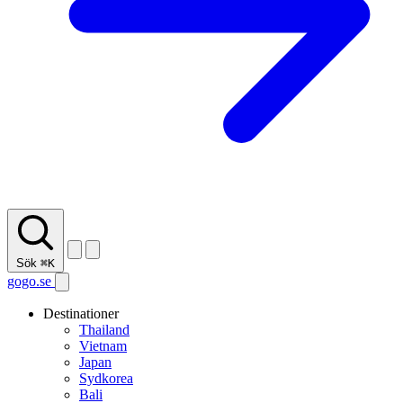
Sök
⌘K
gogo.se
Destinationer
Thailand
Vietnam
Japan
Sydkorea
Bali