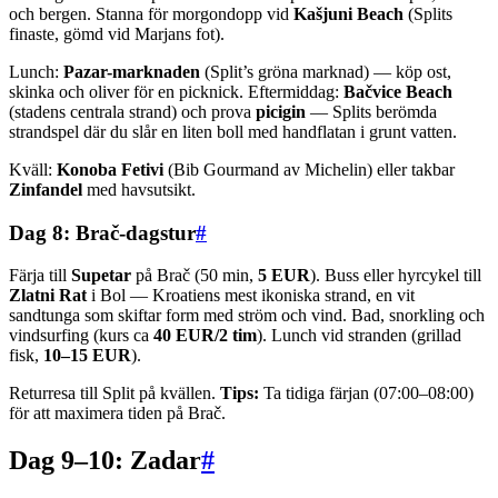
och bergen. Stanna för morgondopp vid
Kašjuni Beach
(Splits
finaste, gömd vid Marjans fot).
Lunch:
Pazar-marknaden
(Split’s gröna marknad) — köp ost,
skinka och oliver för en picknick. Eftermiddag:
Bačvice Beach
(stadens centrala strand) och prova
picigin
— Splits berömda
strandspel där du slår en liten boll med handflatan i grunt vatten.
Kväll:
Konoba Fetivi
(Bib Gourmand av Michelin) eller takbar
Zinfandel
med havsutsikt.
Dag 8: Brač-dagstur
#
Färja till
Supetar
på Brač (50 min,
5 EUR
). Buss eller hyrcykel till
Zlatni Rat
i Bol — Kroatiens mest ikoniska strand, en vit
sandtunga som skiftar form med ström och vind. Bad, snorkling och
vindsurfing (kurs ca
40 EUR/2 tim
). Lunch vid stranden (grillad
fisk,
10–15 EUR
).
Returresa till Split på kvällen.
Tips:
Ta tidiga färjan (07:00–08:00)
för att maximera tiden på Brač.
Dag 9–10: Zadar
#