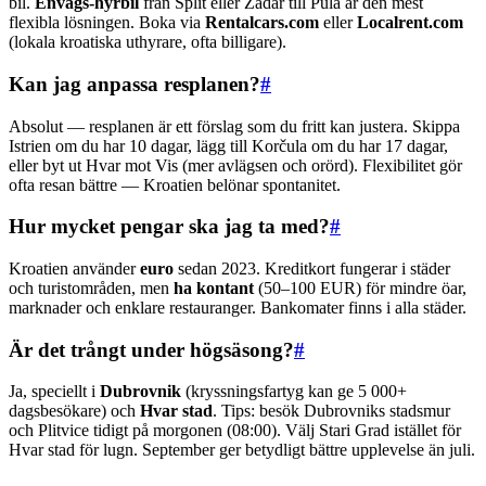
bil.
Envägs-hyrbil
från Split eller Zadar till Pula är den mest
flexibla lösningen. Boka via
Rentalcars.com
eller
Localrent.com
(lokala kroatiska uthyrare, ofta billigare).
Kan jag anpassa resplanen?
#
Absolut — resplanen är ett förslag som du fritt kan justera. Skippa
Istrien om du har 10 dagar, lägg till Korčula om du har 17 dagar,
eller byt ut Hvar mot Vis (mer avlägsen och orörd). Flexibilitet gör
ofta resan bättre — Kroatien belönar spontanitet.
Hur mycket pengar ska jag ta med?
#
Kroatien använder
euro
sedan 2023. Kreditkort fungerar i städer
och turistområden, men
ha kontant
(50–100 EUR) för mindre öar,
marknader och enklare restauranger. Bankomater finns i alla städer.
Är det trångt under högsäsong?
#
Ja, speciellt i
Dubrovnik
(kryssningsfartyg kan ge 5 000+
dagsbesökare) och
Hvar stad
. Tips: besök Dubrovniks stadsmur
och Plitvice tidigt på morgonen (08:00). Välj Stari Grad istället för
Hvar stad för lugn. September ger betydligt bättre upplevelse än juli.