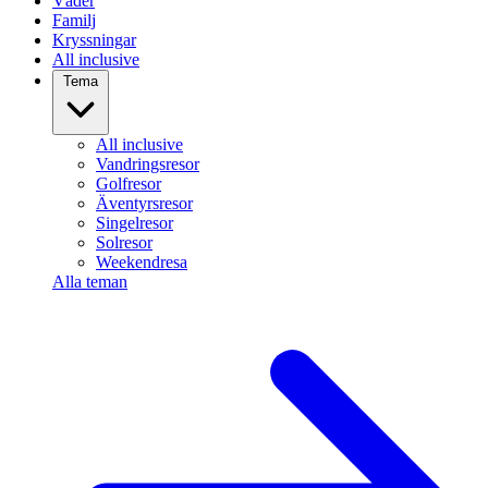
Väder
Familj
Kryssningar
All inclusive
Tema
All inclusive
Vandringsresor
Golfresor
Äventyrsresor
Singelresor
Solresor
Weekendresa
Alla teman