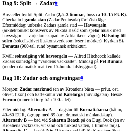
Dag 9: Split → Zadar
#
Buss eller hyrbil Split–Zadar (
2,5–3 timmar
, buss ca
10–15 EUR
).
Checka in i
gamla stan
(Zadar Peninsula) för bästa läge.
Eftermiddag: utforska Zadars gamla stad —
Havsorgeln
(arkitektoniskt konstverk av Nikola Bašić som spelar musik med
havsvågor — varje ton skapad av Adriatikens vågor),
Hälsning till
solen
(solcellsdrivet ljuskonstverk som lyser i mörker). Kyrkan
St.
Donatus
(900-tal, rund bysantinsk arkitektur).
Kväll:
solnedgång vid havsorgeln
— Alfred Hitchcock kallade
Zadars solnedgång “världens vackraste”. Middag på
Pet Bunara
(modern dalmatisk mat i en 15-hundratalsbyggnad).
Dag 10: Zadar och omgivningar
#
Morgon:
Zadar marknad
(en av Kroatiens bästa — pršut, ost,
oliver, fikon) och kaffekultur vid
Kalelarga
(huvudgatan). Besök
Forum
(romerskt torg från 100-talet).
Eftermiddag:
Alternativ A
— dagstur till
Kornati-öarna
(båttur,
40–60 EUR, ögrupp med 89 öar i dramatiskt månlandskap).
Alternativ B
— bad vid
Sakarun Beach
på ön Dugi Otok (en av
Kroatiens vackraste, vit sand och turkost vatten, 1 timmes färja).
Alternativ C
— besök
Nin
(15 min med bil) för Kroatiens äldsta