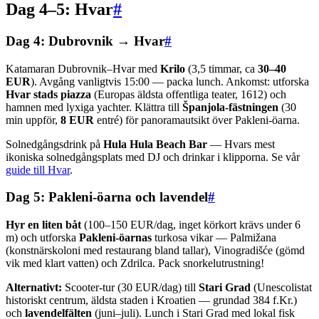
Dag 4–5: Hvar
#
Dag 4: Dubrovnik → Hvar
#
Katamaran Dubrovnik–Hvar med
Krilo
(3,5 timmar, ca
30–40
EUR
). Avgång vanligtvis 15:00 — packa lunch. Ankomst: utforska
Hvar stads piazza
(Europas äldsta offentliga teater, 1612) och
hamnen med lyxiga yachter. Klättra till
Španjola-fästningen
(30
min uppför,
8 EUR
entré) för panoramautsikt över Pakleni-öarna.
Solnedgångsdrink på
Hula Hula Beach Bar
— Hvars mest
ikoniska solnedgångsplats med DJ och drinkar i klipporna. Se vår
guide till Hvar
.
Dag 5: Pakleni-öarna och lavendel
#
Hyr en liten båt
(100–150 EUR/dag, inget körkort krävs under 6
m) och utforska
Pakleni-öarnas
turkosa vikar — Palmižana
(konstnärskoloni med restaurang bland tallar), Vinogradišće (gömd
vik med klart vatten) och Zdrilca. Pack snorkelutrustning!
Alternativt:
Scooter-tur (30 EUR/dag) till
Stari Grad
(Unescolistat
historiskt centrum, äldsta staden i Kroatien — grundad 384 f.Kr.)
och
lavendelfälten
(juni–juli). Lunch i Stari Grad med lokal fisk