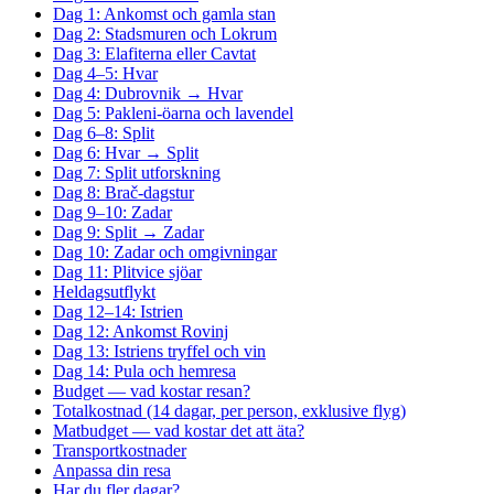
Dag 1: Ankomst och gamla stan
Dag 2: Stadsmuren och Lokrum
Dag 3: Elafiterna eller Cavtat
Dag 4–5: Hvar
Dag 4: Dubrovnik → Hvar
Dag 5: Pakleni-öarna och lavendel
Dag 6–8: Split
Dag 6: Hvar → Split
Dag 7: Split utforskning
Dag 8: Brač-dagstur
Dag 9–10: Zadar
Dag 9: Split → Zadar
Dag 10: Zadar och omgivningar
Dag 11: Plitvice sjöar
Heldagsutflykt
Dag 12–14: Istrien
Dag 12: Ankomst Rovinj
Dag 13: Istriens tryffel och vin
Dag 14: Pula och hemresa
Budget — vad kostar resan?
Totalkostnad (14 dagar, per person, exklusive flyg)
Matbudget — vad kostar det att äta?
Transportkostnader
Anpassa din resa
Har du fler dagar?