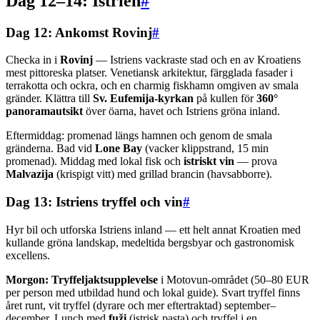
Dag 12–14: Istrien
#
Dag 12: Ankomst Rovinj
#
Checka in i
Rovinj
— Istriens vackraste stad och en av Kroatiens
mest pittoreska platser. Venetiansk arkitektur, färgglada fasader i
terrakotta och ockra, och en charmig fiskhamn omgiven av smala
gränder. Klättra till
Sv. Eufemija-kyrkan
på kullen för
360°
panoramautsikt
över öarna, havet och Istriens gröna inland.
Eftermiddag: promenad längs hamnen och genom de smala
gränderna. Bad vid
Lone Bay
(vacker klippstrand, 15 min
promenad). Middag med lokal fisk och
istriskt vin
— prova
Malvazija
(krispigt vitt) med grillad brancin (havsabborre).
Dag 13: Istriens tryffel och vin
#
Hyr bil och utforska Istriens inland — ett helt annat Kroatien med
kullande gröna landskap, medeltida bergsbyar och gastronomisk
excellens.
Morgon:
Tryffeljaktsupplevelse
i Motovun-området (50–80 EUR
per person med utbildad hund och lokal guide). Svart tryffel finns
året runt, vit tryffel (dyrare och mer eftertraktad) september–
december. Lunch med
fuži
(istrisk pasta) och tryffel i en