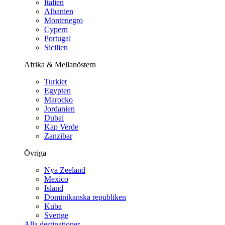
Italien
Albanien
Montenegro
Cypern
Portugal
Sicilien
Afrika & Mellanöstern
Turkiet
Egypten
Marocko
Jordanien
Dubai
Kap Verde
Zanzibar
Övriga
Nya Zeeland
Mexico
Island
Dominikanska republiken
Kuba
Sverige
Alla destinationer