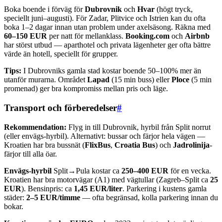
Boka boende i förväg för
Dubrovnik
och
Hvar
(högt tryck,
speciellt juni–augusti). För Zadar, Plitvice och Istrien kan du ofta
boka 1–2 dagar innan utan problem under axelsäsong. Räkna med
60–150 EUR
per natt för mellanklass.
Booking.com
och
Airbnb
har störst utbud — aparthotel och privata lägenheter ger ofta bättre
värde än hotell, speciellt för grupper.
Tips:
I Dubrovniks gamla stad kostar boende 50–100% mer än
utanför murarna. Området
Lapad
(15 min buss) eller
Ploce
(5 min
promenad) ger bra kompromiss mellan pris och läge.
Transport och förberedelser
#
Rekommendation:
Flyg in till Dubrovnik, hyrbil från Split norrut
(eller envägs-hyrbil). Alternativt: bussar och färjor hela vägen —
Kroatien har bra bussnät (
FlixBus
,
Croatia Bus
) och
Jadrolinija
-
färjor till alla öar.
Envägs-hyrbil
Split→Pula kostar ca
250–400 EUR
för en vecka.
Kroatien har bra motorvägar (A1) med vägtullar (Zagreb–Split ca
25
EUR
). Bensinpris: ca
1,45 EUR/liter
. Parkering i kustens gamla
städer:
2–5 EUR/timme
— ofta begränsad, kolla parkering innan du
bokar.