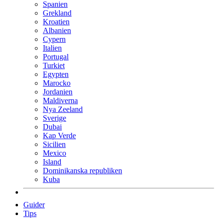
Spanien
Grekland
Kroatien
Albanien
Cypern
Italien
Portugal
Turkiet
Egypten
Marocko
Jordanien
Maldiverna
Nya Zeeland
Sverige
Dubai
Kap Verde
Sicilien
Mexico
Island
Dominikanska republiken
Kuba
Guider
Tips