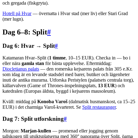
och gregada (fiskgryta).
Hotell på Hvar
— övernatta i Hvar stad (mer liv) eller Stari Grad
(mer lugn).
Dag 6–8: Split
#
Dag 6: Hvar → Split
#
Katamaran Hvar–Split (
1 timme
, 10–15 EUR). Checka in — bo i
eller nära
gamla stan
för bästa upplevelse. Eftermiddag:
Diocletianus palats
— den romerska kejsarens palats från 305 e.Kr.
som idag är en levande stadsdel med barer, butiker och lägenheter
inuti de antika murarna. Utforska Peristylen (palatsets centrala torg),
källarvalven (Game of Thrones-inspelningsplats,
13 EUR
) och
katedralen (Europas äldsta, byggd i kejsarens mausoleum).
Kväll: middag på
Konoba Varoš
(dalmatisk husmanskost, ca 15–25
EUR) i det charmiga Varoš-kvarteret. Se
Split restauranger
.
Dag 7: Split utforskning
#
Morgon:
Marjan-kullen
— promenad eller jogging genom
tallskogen till utsiktsplatserna med 360° panorama över Split, öarna