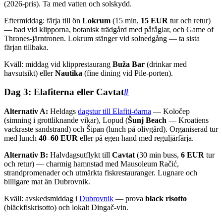
(2026-pris). Ta med vatten och solskydd.
Eftermiddag: färja till ön
Lokrum
(15 min,
15 EUR
tur och retur)
— bad vid klipporna, botanisk trädgård med påfåglar, och Game of
Thrones-järntronen. Lokrum stänger vid solnedgång — ta sista
färjan tillbaka.
Kväll: middag vid klipprestaurang
Buža Bar
(drinkar med
havsutsikt) eller
Nautika
(fine dining vid Pile-porten).
Dag 3: Elafiterna eller Cavtat
#
Alternativ A:
Heldags
dagstur till Elafiti-öarna
— Koločep
(simning i grottliknande vikar), Lopud (
Šunj Beach
— Kroatiens
vackraste sandstrand) och Šipan (lunch på olivgård). Organiserad tur
med lunch
40–60 EUR
eller på egen hand med reguljärfärja.
Alternativ B:
Halvdagsutflykt till
Cavtat
(30 min buss,
6 EUR
tur
och retur) — charmig hamnstad med Mausoleum Račić,
strandpromenader och utmärkta fiskrestauranger. Lugnare och
billigare mat än Dubrovnik.
Kväll: avskedsmiddag i
Dubrovnik
— prova
black risotto
(bläckfiskrisotto) och lokalt Dingač-vin.