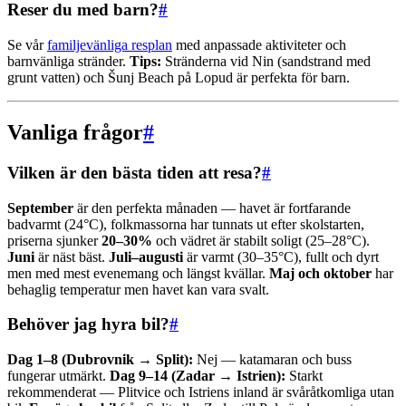
Reser du med barn?
#
Se vår
familjevänliga resplan
med anpassade aktiviteter och
barnvänliga stränder.
Tips:
Stränderna vid Nin (sandstrand med
grunt vatten) och Šunj Beach på Lopud är perfekta för barn.
Vanliga frågor
#
Vilken är den bästa tiden att resa?
#
September
är den perfekta månaden — havet är fortfarande
badvarmt (24°C), folkmassorna har tunnats ut efter skolstarten,
priserna sjunker
20–30%
och vädret är stabilt soligt (25–28°C).
Juni
är näst bäst.
Juli–augusti
är varmt (30–35°C), fullt och dyrt
men med mest evenemang och längst kvällar.
Maj och oktober
har
behaglig temperatur men havet kan vara svalt.
Behöver jag hyra bil?
#
Dag 1–8 (Dubrovnik → Split):
Nej — katamaran och buss
fungerar utmärkt.
Dag 9–14 (Zadar → Istrien):
Starkt
rekommenderat — Plitvice och Istriens inland är svåråtkomliga utan