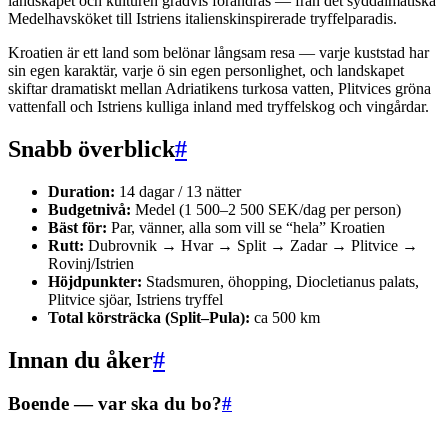
landskapet och kulturen gradvis förändras — från det syddalmatiska
Medelhavsköket till Istriens italienskinspirerade tryffelparadis.
Kroatien är ett land som belönar långsam resa — varje kuststad har
sin egen karaktär, varje ö sin egen personlighet, och landskapet
skiftar dramatiskt mellan Adriatikens turkosa vatten, Plitvices gröna
vattenfall och Istriens kulliga inland med tryffelskog och vingårdar.
Snabb överblick
#
Duration:
14 dagar / 13 nätter
Budgetnivå:
Medel (1 500–2 500 SEK/dag per person)
Bäst för:
Par, vänner, alla som vill se “hela” Kroatien
Rutt:
Dubrovnik → Hvar → Split → Zadar → Plitvice →
Rovinj/Istrien
Höjdpunkter:
Stadsmuren, öhopping, Diocletianus palats,
Plitvice sjöar, Istriens tryffel
Total körsträcka (Split–Pula):
ca 500 km
Innan du åker
#
Boende — var ska du bo?
#