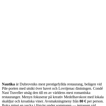
Nautika
är Dubrovniks mest prestigefyllda restaurang, belägen vid
Pile-porten med utsikt över havet och Lovrijenac-fästningen. Condé
Nast Traveller utsåg den till en av världens mest romantiska
restauranger. Menyn fokuserar på kreativ Medelhavskost med lokala
skaldjur och kroatiska viner. Avsmakningmeny från
80 €
per person.
Boka minst en vecka i förväg under sommaren — terrassen vid