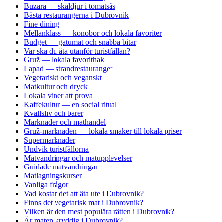
Buzara — skaldjur i tomatsås
Bästa restaurangerna i Dubrovnik
Fine dining
Mellanklass — konobor och lokala favoriter
Budget — gatumat och snabba bitar
Var ska du äta utanför turistfällan?
Gruž — lokala favorithak
Lapad — strandrestauranger
Vegetariskt och veganskt
Matkultur och dryck
Lokala viner att prova
Kaffekultur — en social ritual
Kvällsliv och barer
Marknader och mathandel
Gruž-marknaden — lokala smaker till lokala priser
Supermarknader
Undvik turistfällorna
Matvandringar och matupplevelser
Guidade matvandringar
Matlagningskurser
Vanliga frågor
Vad kostar det att äta ute i Dubrovnik?
Finns det vegetarisk mat i Dubrovnik?
Vilken är den mest populära rätten i Dubrovnik?
Är maten kryddig i Dubrovnik?