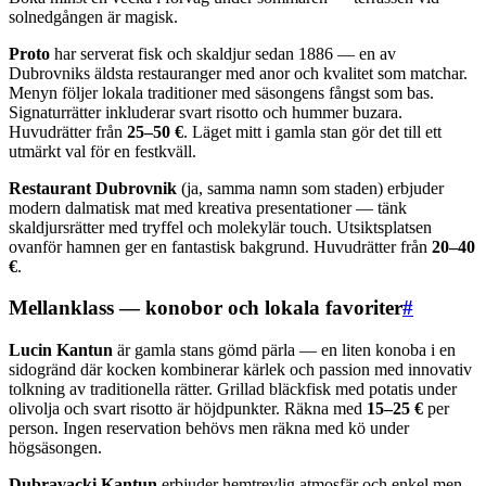
solnedgången är magisk.
Proto
har serverat fisk och skaldjur sedan 1886 — en av
Dubrovniks äldsta restauranger med anor och kvalitet som matchar.
Menyn följer lokala traditioner med säsongens fångst som bas.
Signaturrätter inkluderar svart risotto och hummer buzara.
Huvudrätter från
25–50 €
. Läget mitt i gamla stan gör det till ett
utmärkt val för en festkväll.
Restaurant Dubrovnik
(ja, samma namn som staden) erbjuder
modern dalmatisk mat med kreativa presentationer — tänk
skaldjursrätter med tryffel och molekylär touch. Utsiktsplatsen
ovanför hamnen ger en fantastisk bakgrund. Huvudrätter från
20–40
€
.
Mellanklass — konobor och lokala favoriter
#
Lucin Kantun
är gamla stans gömd pärla — en liten konoba i en
sidogränd där kocken kombinerar kärlek och passion med innovativ
tolkning av traditionella rätter. Grillad bläckfisk med potatis under
olivolja och svart risotto är höjdpunkter. Räkna med
15–25 €
per
person. Ingen reservation behövs men räkna med kö under
högsäsongen.
Dubravacki Kantun
erbjuder hemtrevlig atmosfär och enkel men