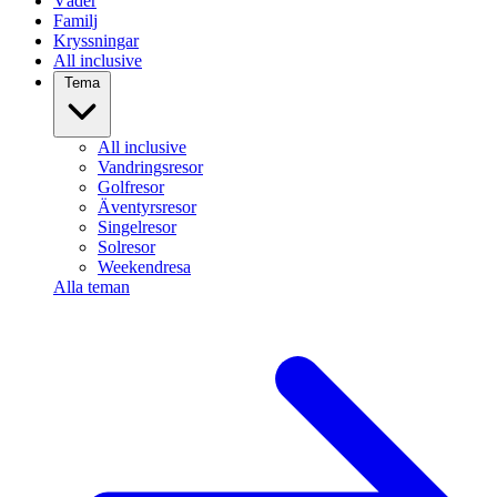
Väder
Familj
Kryssningar
All inclusive
Tema
All inclusive
Vandringsresor
Golfresor
Äventyrsresor
Singelresor
Solresor
Weekendresa
Alla teman