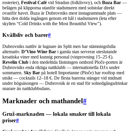
rosterier),
Festival Café
vid Stradun (folklivsvy), och
Buza Bar
—
belägen på klipporna utanför stadsmuren med solstolar direkt
ovanför havet. Buza är Dubrovniks mest instagrammade plats —
hitta den dolda ingången genom ett hål i stadsmuren (leta efter
skylten “Cold Drinks with the Most Beautiful View”).
Kvällsliv och barer
#
Dubrovniks nattliv är lugnare än Split men har stämningsfulla
alternativ.
D’Vino Wine Bar
i gamla stan serverar uteslutande
kroatiska viner med kunnig personal (vinprovning 15–25 €).
Revelin Club
i den medeltida fästningen ombord Ploče-porten är
Dubrovniks enda riktiga nattklubb — internationella DJ:s under
sommaren.
Sky Bar
på hotell Importanne (Ploče) har rooftop med
utsikt — cocktails 12–18 €. De flesta barerna stänger vid midnatt
under högsäsongen — Dubrovnik är en stad för solnedgångsdrinkar
snarare än nattklubbsdans.
Marknader och mathandel
#
Gruž-marknaden — lokala smaker till lokala
priser
#