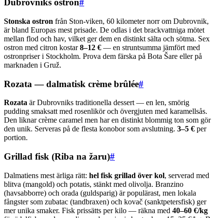
Dubrovniks ostron
#
Stonska ostron
från Ston-viken, 60 kilometer norr om Dubrovnik,
är bland Europas mest prisade. De odlas i det brackvattniga mötet
mellan flod och hav, vilket ger dem en distinkt sälta och sötma. Sex
ostron med citron kostar
8–12 €
— en struntsumma jämfört med
ostronpriser i Stockholm. Prova dem färska på Bota Šare eller på
marknaden i Gruž.
Rozata — dalmatisk crème brûlée
#
Rozata
är Dubrovniks traditionella dessert — en len, smörig
pudding smaksatt med rosenlikör och övergjuten med karamellsås.
Den liknar crème caramel men har en distinkt blommig ton som gör
den unik. Serveras på de flesta konobor som avslutning.
3–5 €
per
portion.
Grillad fisk (Riba na žaru)
#
Dalmatiens mest ärliga rätt:
hel fisk grillad över kol
, serverad med
blitva (mangold) och potatis, stänkt med olivolja. Branzino
(havsabborre) och orada (guldsparig) är populärast, men lokala
fångster som zubatac (tandbraxen) och kovač (sanktpetersfisk) ger
mer unika smaker. Fisk prissätts per kilo — räkna med
40–60 €/kg