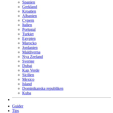
Spanien
Grekland
Kroatien
Albanien
Cypern
Italien
Portugal
Turkiet
Egypten
Marocko
Jordanien
Maldiverna
Nya Zeeland
Sverige
Dubai
Kap Verde
Sicilien
Mexico
Island
Dominikanska republiken
Kuba
Guider
Tips