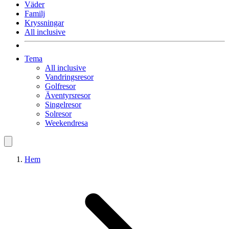
Väder
Familj
Kryssningar
All inclusive
Tema
All inclusive
Vandringsresor
Golfresor
Äventyrsresor
Singelresor
Solresor
Weekendresa
Hem