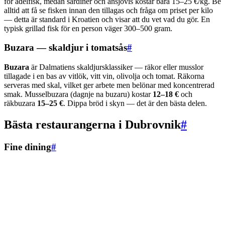
för ädelfisk, medan sardiner och ansjovis kostar bara 15–25 €/kg. Be
alltid att få se fisken innan den tillagas och fråga om priset per kilo
— detta är standard i Kroatien och visar att du vet vad du gör. En
typisk grillad fisk för en person väger 300–500 gram.
Buzara — skaldjur i tomatsås
#
Buzara
är Dalmatiens skaldjursklassiker — räkor eller musslor
tillagade i en bas av vitlök, vitt vin, olivolja och tomat. Räkorna
serveras med skal, vilket ger arbete men belönar med koncentrerad
smak. Musselbuzara (dagnje na buzaru) kostar
12–18 €
och
räkbuzara
15–25 €
. Dippa bröd i skyn — det är den bästa delen.
Bästa restaurangerna i Dubrovnik
#
Fine dining
#