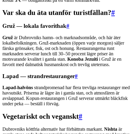
kostar
3 €
— obligatoriskt på en varm sommarkväll.
Var ska du äta utanför turistfällan?
#
Gruž — lokala favorithak
#
Gruž
är Dubrovniks hamn- och marknadsområde, och här äter
lokalbefolkningen. Gruž-marknaden (öppen varje morgon) säljer
färska grönsaker, fisk, ost och honung. Restaurangerna runt
marknaden serverar lunch till 30–50 procent lägre priser än
motsvarande kvalitet i gamla stan.
Konoba Jezuiti
i Gruž är en
favorit med dalmatisk husmanskost och trevlig uteterrass.
Lapad — strandrestauranger
#
Lapad-halvöns
strandpromenad har flera trevliga restauranger med
havsutsikt. Priserna är lägre än i gamla stan, och atmosfären är
avslappnad. Kopun-restaurangen i Gruž serverar utmärkt bläckfisk
under peka — beställ i förväg.
Vegetariskt och veganskt
#
Dubrovniks köttfria alternativ har förbättrats markant.
Nishta
är