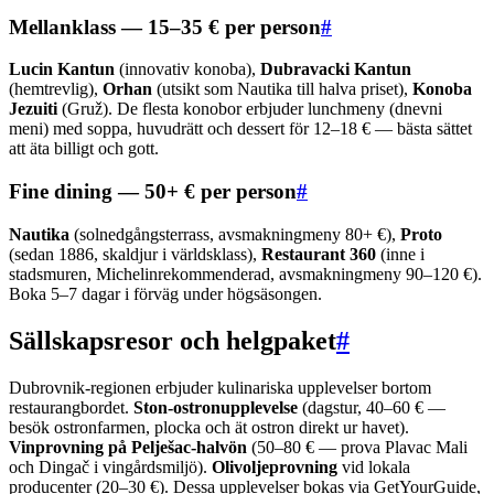
Mellanklass — 15–35 € per person
#
Lucin Kantun
(innovativ konoba),
Dubravacki Kantun
(hemtrevlig),
Orhan
(utsikt som Nautika till halva priset),
Konoba
Jezuiti
(Gruž). De flesta konobor erbjuder lunchmeny (dnevni
meni) med soppa, huvudrätt och dessert för 12–18 € — bästa sättet
att äta billigt och gott.
Fine dining — 50+ € per person
#
Nautika
(solnedgångsterrass, avsmakningmeny 80+ €),
Proto
(sedan 1886, skaldjur i världsklass),
Restaurant 360
(inne i
stadsmuren, Michelinrekommenderad, avsmakningmeny 90–120 €).
Boka 5–7 dagar i förväg under högsäsongen.
Sällskapsresor och helgpaket
#
Dubrovnik-regionen erbjuder kulinariska upplevelser bortom
restaurangbordet.
Ston-ostronupplevelse
(dagstur, 40–60 € —
besök ostronfarmen, plocka och ät ostron direkt ur havet).
Vinprovning på Pelješac-halvön
(50–80 € — prova Plavac Mali
och Dingač i vingårdsmiljö).
Olivoljeprovning
vid lokala
producenter (20–30 €). Dessa upplevelser bokas via GetYourGuide,