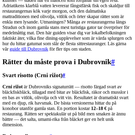
kulisser — staden har en matscen som förtjänar sin egen resa.
Adriatikens klarblå vatten levererar fångstfärsk fisk och skaldjur till
restaurangernas kök varje morgon, och den dalmatiska
mattraditionen med olivolja, vitlök och örter skapar rätter som är
enkla men lysande. Utmaningen? Många av restaurangerna längs
Stradun och inom gamla stans mest turistiga gator tar överpriser för
medelmåttig mat. Den här guiden visar dig var lokalbefolkningen
faktiskt äter, vilka fine dining-upplevelser som är värda splurgen och
hur du hittar gatumat som slår de flesta sittrestauranger. Läs gärna
vår
guide till Dubrovnik
för fler tips om staden.
Rätter du måste prova i Dubrovnik
#
Svart risotto (Crni rižot)
#
Crni rižot
är Dubrovniks signaturrätt — risotto färgad svart av
bläckfiskbläck, tillagad med bitar av bläckfisk, räkor och musslor i
en bas av vitlök, olivolja och vitt vin. Resultatet är dramatiskt svart
med en djup, rik havsmak. De bästa versionerna hittar du på
konobor utanför gamla stan. En portion kostar
12–18 €
på
restaurang. Rätten ser spektakulär ut på bild men smaken är ännu
bättre — det salta, umami-rika från bläcket ger en helt unik
dimension.