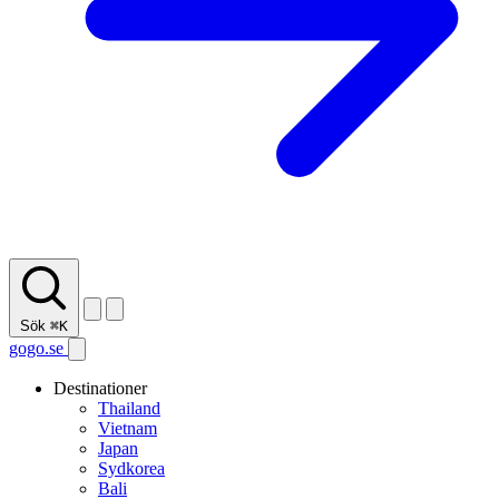
Sök
⌘K
gogo.se
Destinationer
Thailand
Vietnam
Japan
Sydkorea
Bali