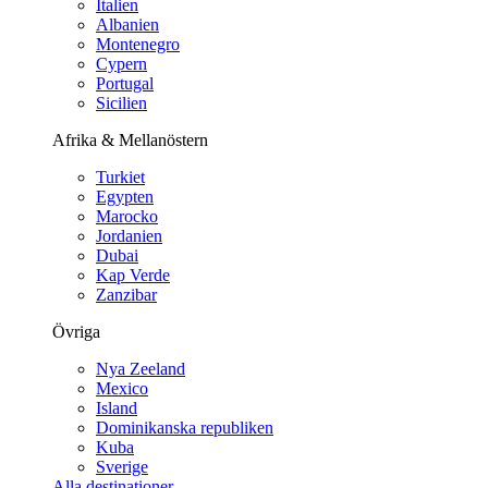
Italien
Albanien
Montenegro
Cypern
Portugal
Sicilien
Afrika & Mellanöstern
Turkiet
Egypten
Marocko
Jordanien
Dubai
Kap Verde
Zanzibar
Övriga
Nya Zeeland
Mexico
Island
Dominikanska republiken
Kuba
Sverige
Alla destinationer