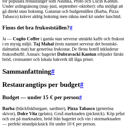
för populära restauranger som Nautika, Proto och Lucin Kantun.
Under axlingsäsong (maj–juni, september–oktober): ofta möjligt att
gå direkt utan bokning. Gatumat och budgetställen (Barba, Pizza
Tabasco) kräver aldrig bokning men räkna med kö under lunchtid.
Finns det bra frukostställen?
#
Ja —
Cogito Coffee
i gamla stan serverar utmärkt kaffe och frukost
i en mysig miljö.
Taj Mahal
(trots namnet serverar det bosniskt-
dalmatisk mat) har generösa frukostar. De flesta hotell inkluderar
frukostbuffé. Annars: bageriet
Dubravacki Kantun
erbjuder färskt
bröd, croissanter och lokala bakverk till låga priser.
Sammanfattning
#
Restaurangtips per budget
#
Budget — under 15 € per person
#
Barba
(bläckfiskburgare, sardiner),
Pizza Tabasco
(generösa
skivor),
Dolce Vita
(gelato), Gruž-marknaden (picknick). Köp pršut
och ost på marknaden, bröd från bageriet och vin i stormarknaden
— perfekt strandpicknick för under 10 € per person.