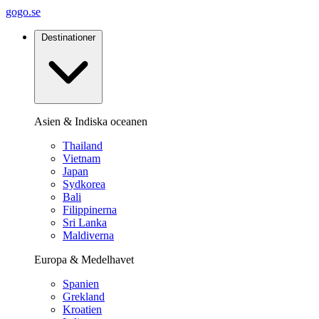
gogo.se
Destinationer
Asien & Indiska oceanen
Thailand
Vietnam
Japan
Sydkorea
Bali
Filippinerna
Sri Lanka
Maldiverna
Europa & Medelhavet
Spanien
Grekland
Kroatien