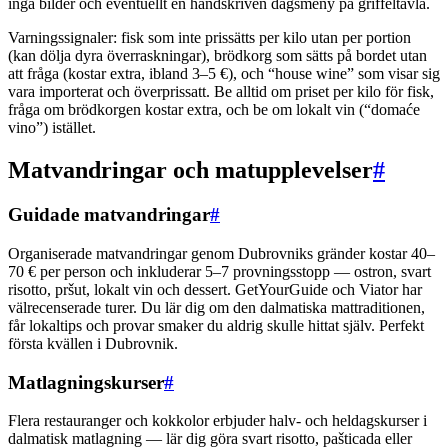
inga bilder och eventuellt en handskriven dagsmeny på griffeltavla.
Varningssignaler: fisk som inte prissätts per kilo utan per portion
(kan dölja dyra överraskningar), brödkorg som sätts på bordet utan
att fråga (kostar extra, ibland 3–5 €), och “house wine” som visar sig
vara importerat och överprissatt. Be alltid om priset per kilo för fisk,
fråga om brödkorgen kostar extra, och be om lokalt vin (“domaće
vino”) istället.
Matvandringar och matupplevelser
#
Guidade matvandringar
#
Organiserade matvandringar genom Dubrovniks gränder kostar 40–
70 € per person och inkluderar 5–7 provningsstopp — ostron, svart
risotto, pršut, lokalt vin och dessert. GetYourGuide och Viator har
välrecenserade turer. Du lär dig om den dalmatiska mattraditionen,
får lokaltips och provar smaker du aldrig skulle hittat själv. Perfekt
första kvällen i Dubrovnik.
Matlagningskurser
#
Flera restauranger och kokkolor erbjuder halv- och heldagskurser i
dalmatisk matlagning — lär dig göra svart risotto, pašticada eller