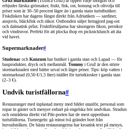
Gruž-marknaden
(Tržnica Gruž) är öppen varje morgon och
erbjuder färska grönsaker, frukt, fisk, ost, honung och olivolja till
priser som är 30–50 procent lägre än i gamla stans turistbutiker.
Fiskdisken har dagens fångst direkt från Adriatiken — sardiner,
ansjovis, bläckfisk och räkor. Ostbonden säljer hemgjord pag-ost
och dalmatisk pršut. Fruktförsäljarna har säsongens fikon, persikor
och vindruvor. Perfekt för att plocka ihop en picknicklunch att äta
vid havet.
Supermarknader
#
Studenac
och
Konzum
har butiker i gamla stan och Lapad — för
basprodukter, dryck och mellanmål.
Tommy
i Gruž är den större
stormarknaden med bättre urval och lägre priser. Tips: köp vatten i
stormarknad (0,50 €/1,5 liter) istället för turistkiosker i gamla stan
(2–3 €).
Undvik turistfällorna
#
Restauranger med inplastad meny med bilder utanför, personal som
ropar in gäster och menyer enbart på engelska bör undvikas. Stradun
och områdena direkt vid Pile-porten har de mest uppenbara
turistfällorna. Tumregeln: gå minst två gränder bort från
huvudstråken. De bästa restaurangerna har kroatisk text på menyn,