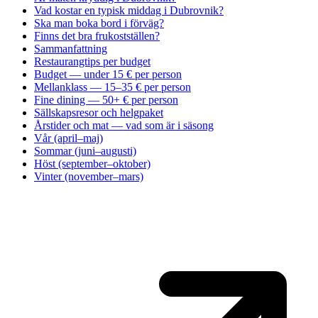
Vad kostar en typisk middag i Dubrovnik?
Ska man boka bord i förväg?
Finns det bra frukostställen?
Sammanfattning
Restaurangtips per budget
Budget — under 15 € per person
Mellanklass — 15–35 € per person
Fine dining — 50+ € per person
Sällskapsresor och helgpaket
Årstider och mat — vad som är i säsong
Vår (april–maj)
Sommar (juni–augusti)
Höst (september–oktober)
Vinter (november–mars)