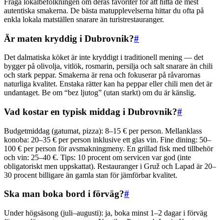
Fråga lokalbefolkningen om deras favoriter för att hitta de mest
autentiska smakerna. De bästa matupplevelserna hittar du ofta på
enkla lokala matställen snarare än turistrestauranger.
Är maten kryddig i Dubrovnik?
#
Det dalmatiska köket är inte kryddigt i traditionell mening — det
bygger på olivolja, vitlök, rosmarin, persilja och salt snarare än chili
och stark peppar. Smakerna är rena och fokuserar på råvarornas
naturliga kvalitet. Enstaka rätter kan ha peppar eller chili men det är
undantaget. Be om “bez ljutog” (utan starkt) om du är känslig.
Vad kostar en typisk middag i Dubrovnik?
#
Budgetmiddag (gatumat, pizza): 8–15 € per person. Mellanklass
konoba: 20–35 € per person inklusive ett glas vin. Fine dining: 50–
100 € per person för avsmakningmeny. En grillad fisk med tillbehör
och vin: 25–40 €. Tips: 10 procent om servicen var god (inte
obligatoriskt men uppskattat). Restauranger i Gruž och Lapad är 20–
30 procent billigare än gamla stan för jämförbar kvalitet.
Ska man boka bord i förväg?
#
Under högsäsong (juli–augusti): ja, boka minst 1–2 dagar i förväg