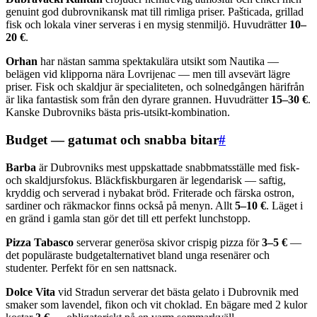
genuint god dubrovnikansk mat till rimliga priser. Pašticada, grillad
fisk och lokala viner serveras i en mysig stenmiljö. Huvudrätter
10–
20 €
.
Orhan
har nästan samma spektakulära utsikt som Nautika —
belägen vid klipporna nära Lovrijenac — men till avsevärt lägre
priser. Fisk och skaldjur är specialiteten, och solnedgången härifrån
är lika fantastisk som från den dyrare grannen. Huvudrätter
15–30 €
.
Kanske Dubrovniks bästa pris-utsikt-kombination.
Budget — gatumat och snabba bitar
#
Barba
är Dubrovniks mest uppskattade snabbmatsställe med fisk-
och skaldjursfokus. Bläckfiskburgaren är legendarisk — saftig,
kryddig och serverad i nybakat bröd. Friterade och färska ostron,
sardiner och räkmackor finns också på menyn. Allt
5–10 €
. Läget i
en gränd i gamla stan gör det till ett perfekt lunchstopp.
Pizza Tabasco
serverar generösa skivor crispig pizza för
3–5 €
—
det populäraste budgetalternativet bland unga resenärer och
studenter. Perfekt för en sen nattsnack.
Dolce Vita
vid Stradun serverar det bästa gelato i Dubrovnik med
smaker som lavendel, fikon och vit choklad. En bägare med 2 kulor