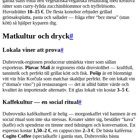
gamla stans enda helt vegetariska/veganska restaurang med kreativa
rätter som curry-fyllda zucchiniblommor och tryffelrisotto.
Huvudrätter
10–15 €
. De flesta konobor erbjuder grillad
grönsaksplatta, pasta och sallader — fråga efter “bez mesa” (utan
kött) så hjälper kyparen dig.
Matkultur och dryck
#
Lokala viner att prova
#
Dubrovnik-regionen producerar utmärkta viner som sällan
exporteras.
Plavac Mali
är regionens röda druvstolthet — kraftfull,
tanninrik och perfekt till grillat kött och fisk.
Pošip
är ett blommigt
vitt vin från Korčula som matchar skaldjur perfekt. Be om lokalt vin
(“domaće vino”) på restaurangen — det är alltid bättre värde och
kvalitet än importerade alternativ. Ett glas lokalt vin kostar
3–5 €
.
Kaffekultur — en social ritual
#
Dubrovniks kafékulturell är helig — morgonkaffet vid hamnen är en
social ritual som inte ska stressas. Kroater sätter sig, beställer “kava”
(kaffe) och spenderar en timme med tidningen och konversation. En
espresso kostar
1,50–2 €
, en cappuccino
2–3 €
. De bästa kaféerna:
Cogito Coffee
(specialkaffe i gamla stan, Dubrovniks bästa