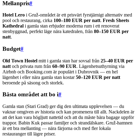
Mellanpris
#
Hotel Lero
i Gruž-området är ett prisvärt fyrstjärnigt alternativ med
pool och restaurang, cirka
100–180 EUR per natt
.
Fresh Sheets
Kathedral
i gamla stan erbjuder moderna rum i ett renoverat
stenbyggnad, perfekt läge nära katedralen, från
80–150 EUR per
natt
.
Budget
#
Old Town Hostel
mitt i gamla stan har sovsal från
25–40 EUR per
natt
och privata rum från
60–90 EUR
. Lägenhetsuthyrning via
Airbnb och Booking.com är populärt i Dubrovnik — en hel
lägenhet i eller nära gamla stan kostar
50–120 EUR per natt
beroende på säsong och storlek.
Bästa området att bo i
#
Gamla stan (Stari Grad) ger dig den ultimata upplevelsen — du
vaknar omgiven av historia och kan promenera till allt. Nackdelen är
att det kan vara högljutt nattetid och att du måste bära bagage uppför
trappor. Babin Kuk passar familjer och strandälskare. Gruž-hamnen
är ett bra mellanting — nära färjorna och med fler lokala
restauranger till lägre priser.