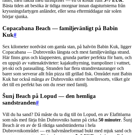
rätter, men räkna med turistpriser — en öl kostar runt
5–7 EUR
.
Bästa tiden att besöka är tidiga morgnar innan dagsturisterna från
kryssningsfartygen anländer, eller sena eftermiddagar när solen
börjar sjunka.
Copacabana Beach — familjevänligt på Babin
Kuk
#
Sex kilometer nordväst om gamla stan, på halvön Babin Kuk, ligger
Copacabana — Dubrovniks längsta och mest familjevänliga strand.
Här finns grus och klappersten, grunda partier perfekta för barn, och
en uppsjö av vattenaktiviteter: kajakuthyrning, trampoliner i vattnet,
jet-ski och parasailing. Stranden har flera strandrestauranger och
barer som serverar allt från pizza till grillad fisk. Området runt Babin
Kuk har också många av Dubrovniks större hotellresorts, vilket gör
det till en perfekt bas om du reser med familj.
Šunj Beach på Lopud — den hemliga
sandstranden
#
Vill du ha sand? Då måste du ta dig till ön Lopud, en av Elafitöarna
som nås med färja från Dubrovniks hamn på cirka
50 minuter
. Šunj
Beach är en av de få riktiga sandstränderna i hela
Dubrovnikområdet — en halvmåneformad bukt med mjuk sand och