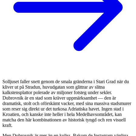
Solljuset faller snett genom de smala gränderna i Stari Grad när du
kliver ut på Stradun, huvudgatan som glittrar av slitna
kalkstensplattor polerade av miljoner fotsteg under sekler.
Dubrovnik är en stad som kräver uppmärksamhet — den är
dramatisk, stolt och oförskämt vacker, med sina massiva stadsmurer
som reser sig direkt ur det turkosa Adriatiska havet. Ingen stad i
Kroatien, och kanske inte heller i hela Medelhavsområdet, kan
matcha den här kombinationen av historisk tyngd och ren visuell
kraft.
Men Dubrovnik är mer än en kuliss. Bakom de Instagram-vänliga