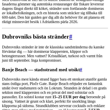
fasaderna gömmer sig autentiska restauranger där fiskare levererar
dagens fångst direkt till köket, stränder som fortfarande domineras
av lokalbefolkningen, och en historia som sträcker sig tillbaka till
600-talet. Den här guiden ger dig allt du behöver för att planera ett
riktigt minnesvärt besök i Adriatikens pärla 2026.
Dubrovniks bästa stränder
#
Dubrovniks stränder är inte de klassiska sandstränderna du kanske
förväntar dig — här dominerar klappersten, klippor och
betongterrasser. Men vattnet? Kristallklart, turkost och varmt från
juni till september. Inga kompromisser.
Banje Beach — stadsstrand med utsikt
#
Dubrovniks mest kända strand ligger bara ett stenkast utanför gamla
stans östliga port, Ploče Gate. Banje Beach erbjuder en fantastisk
utsikt över stadsmuren och ön Lokrum. Stranden är delad i en gratis
sektion med klappersten och en privat del med solstolar och
parasoller. En solstol kostar runt
15–25 EUR per dag
beroende på
säsong. Vattnet är grunt och klart, perfekt för snorkling längs
klipporna på sidorna. Strandklubben serverar cocktails och enklare