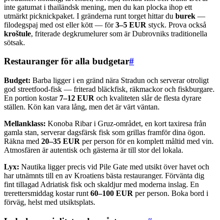
inte gatumat i thailändsk mening, men du kan plocka ihop ett
utmärkt picknickpaket. I gränderna runt torget hittar du
burek
—
filodegspaj med ost eller kött — för
3–5 EUR
styck. Prova också
kroštule
, friterade degkrumelurer som är Dubrovniks traditionella
sötsak.
Restauranger för alla budgetar
#
Budget:
Barba ligger i en gränd nära Stradun och serverar otroligt
god streetfood-fisk — friterad bläckfisk, räkmackor och fiskburgare.
En portion kostar
7–12 EUR
och kvaliteten slår de flesta dyrare
ställen. Kön kan vara lång, men det är värt väntan.
Mellanklass:
Konoba Ribar i Gruz-området, en kort taxiresa från
gamla stan, serverar dagsfärsk fisk som grillas framför dina ögon.
Räkna med
20–35 EUR
per person för en komplett måltid med vin.
Atmosfären är autentisk och gästerna är till stor del lokala.
Lyx:
Nautika ligger precis vid Pile Gate med utsikt över havet och
har utnämnts till en av Kroatiens bästa restauranger. Förvänta dig
fint tillagad Adriatisk fisk och skaldjur med moderna inslag. En
trerettersmiddag kostar runt
60–100 EUR
per person. Boka bord i
förväg, helst med utsiktsplats.