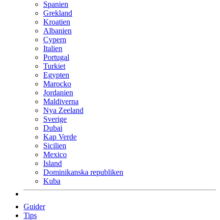
Spanien
Grekland
Kroatien
Albanien
Cypern
Italien
Portugal
Turkiet
Egypten
Marocko
Jordanien
Maldiverna
Nya Zeeland
Sverige
Dubai
Kap Verde
Sicilien
Mexico
Island
Dominikanska republiken
Kuba
Guider
Tips