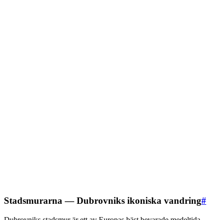
Stadsmurarna — Dubrovniks ikoniska vandring
#
Dubrovniks stadsmur är ett av Europas bäst bevarade medeltida