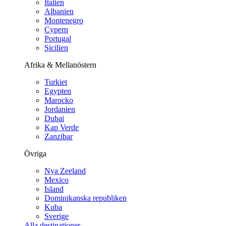
Italien
Albanien
Montenegro
Cypern
Portugal
Sicilien
Afrika & Mellanöstern
Turkiet
Egypten
Marocko
Jordanien
Dubai
Kap Verde
Zanzibar
Övriga
Nya Zeeland
Mexico
Island
Dominikanska republiken
Kuba
Sverige
Alla destinationer