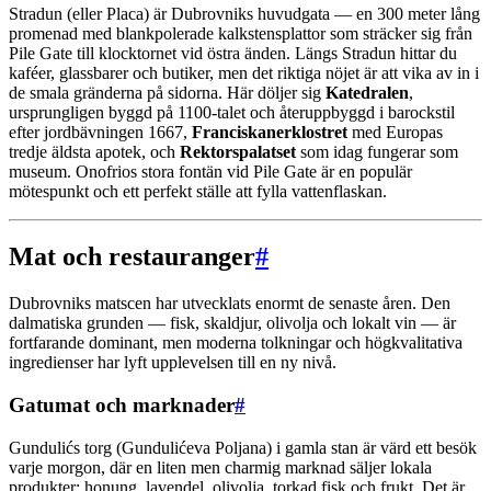
Stradun (eller Placa) är Dubrovniks huvudgata — en 300 meter lång
promenad med blankpolerade kalkstensplattor som sträcker sig från
Pile Gate till klocktornet vid östra änden. Längs Stradun hittar du
kaféer, glassbarer och butiker, men det riktiga nöjet är att vika av in i
de smala gränderna på sidorna. Här döljer sig
Katedralen
,
ursprungligen byggd på 1100-talet och återuppbyggd i barockstil
efter jordbävningen 1667,
Franciskanerklostret
med Europas
tredje äldsta apotek, och
Rektorspalatset
som idag fungerar som
museum. Onofrios stora fontän vid Pile Gate är en populär
mötespunkt och ett perfekt ställe att fylla vattenflaskan.
Mat och restauranger
#
Dubrovniks matscen har utvecklats enormt de senaste åren. Den
dalmatiska grunden — fisk, skaldjur, olivolja och lokalt vin — är
fortfarande dominant, men moderna tolkningar och högkvalitativa
ingredienser har lyft upplevelsen till en ny nivå.
Gatumat och marknader
#
Gundulićs torg (Gundulićeva Poljana) i gamla stan är värd ett besök
varje morgon, där en liten men charmig marknad säljer lokala
produkter: honung, lavendel, olivolja, torkad fisk och frukt. Det är