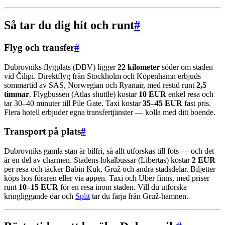
Så tar du dig hit och runt
#
Flyg och transfer
#
Dubrovniks flygplats (DBV) ligger
22 kilometer
söder om staden
vid Čilipi. Direktflyg från Stockholm och Köpenhamn erbjuds
sommartid av SAS, Norwegian och Ryanair, med restid runt
2,5
timmar
. Flygbussen (Atlas shuttle) kostar
10 EUR
enkel resa och
tar 30–40 minuter till Pile Gate. Taxi kostar
35–45 EUR
fast pris.
Flera hotell erbjuder egna transfertjänster — kolla med ditt boende.
Transport på plats
#
Dubrovniks gamla stan är bilfri, så allt utforskas till fots — och det
är en del av charmen. Stadens lokalbussar (Libertas) kostar
2 EUR
per resa och täcker Babin Kuk, Gruž och andra stadsdelar. Biljetter
köps hos föraren eller via appen. Taxi och Uber finns, med priser
runt
10–15 EUR
för en resa inom staden. Vill du utforska
kringliggande öar och
Split
tar du färja från Gruž-hamnen.