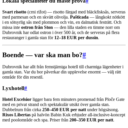
Lokala specialiteter du måste prova
#
Svart risotto
(crni rižot) — risotto färgad med bläckfisksås, serveras
med parmesan och en skvätt olivolja.
Pašticada
— långkokt nötkött
i en sötsyrlig sås med plommon och vin, en dalmatisk festrätt. Och
missa inte
ostron från Ston
— den lilla staden en timme norr om
Dubrovnik har odlat ostron i över 500 år, och de serveras på flera
restauranger i gamla stan för
12–18 EUR per dussin
.
Boende — var ska man bo?
#
Dubrovnik har allt från femstjärniga hotell till charmiga lägenheter i
gamla stan. Var du bor påverkar din upplevelse enormt — välj rätt
område för din resestil.
Lyxhotell
#
Hotel Excelsior
ligger bara fem minuters promenad från Ploče Gate
med en privat strand och spektakulär utsikt över gamla stan.
Dubbelrum från cirka
250–450 EUR per natt
under högsäsong.
Rixos Libertas
på halvön Babin Kuk erbjuder all-inclusive-koncept
med poolområde och spa. Priser från
200–350 EUR per natt
.