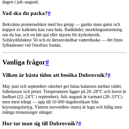
dagen i juli–augusti.
Vad ska du packa?
#
Bekväma promenadskor med bra grepp — gamla stans gator och
trappor av kalksten kan vara hala. Badkläder, snorklingsutrustning
om du har, och en lätt sjal eller skjorta för kyrkobesök.
Solskyddsfaktor 50 och en återanvändbar vattenflaska — det finns
fyllstationer vid Onofrios fontän.
Vanliga frågor
#
Vilken är bästa tiden att besöka Dubrovnik?
#
Maj–juni och september–oktober ger bästa balansen mellan väder,
folkmassor och priser. Temperaturen ligger på 20–28°C och havet är
badbart (22–24°C i september). Juli–augusti är varmast (28–33°C)
men mest trångt — upp till 10 000 dagsbesökare från
kryssningsfartyg. Vintern (november–mars) är lugn och billig men
många restauranger stänger.
Hur tar man sig till Dubrovnik?
#