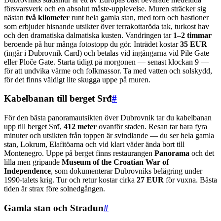
försvarsverk och en absolut måste-upplevelse. Muren sträcker sig
nästan
två kilometer
runt hela gamla stan, med torn och bastioner
som erbjuder hisnande utsikter över terrakottaröda tak, turkost hav
och den dramatiska dalmatiska kusten. Vandringen tar
1–2 timmar
beroende på hur många fotostopp du gör. Inträdet kostar
35 EUR
(ingår i Dubrovnik Card) och betalas vid ingångarna vid Pile Gate
eller Ploče Gate. Starta tidigt på morgonen — senast klockan 9 —
för att undvika värme och folkmassor. Ta med vatten och solskydd,
för det finns väldigt lite skugga uppe på muren.
Kabelbanan till berget Srđ
#
För den bästa panoramautsikten över Dubrovnik tar du kabelbanan
upp till berget Srđ,
412 meter
ovanför staden. Resan tar bara fyra
minuter och utsikten från toppen är svindlande — du ser hela gamla
stan, Lokrum, Elafitöarna och vid klart väder ända bort till
Montenegro. Uppe på berget finns restaurangen
Panorama
och det
lilla men gripande
Museum of the Croatian War of
Independence
, som dokumenterar Dubrovniks belägring under
1990-talets krig. Tur och retur kostar cirka
27 EUR
för vuxna. Bästa
tiden är strax före solnedgången.
Gamla stan och Stradun
#