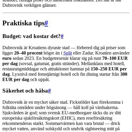
Dubrovnik verkligen glänser.
Praktiska tips
#
Budget: vad kostar det?
#
Dubrovnik är Kroatiens dyraste stad — förbered dig på priser som
ligger
20–40 procent
högre än i
Split
eller Zadar. Kroatien använder
euro
sedan 2023. En budgetresenär klarar sig på runt
70–100 EUR
per dag
(sovsal, gatumat, gratis stränder). Mellanklass med hotell,
restaurangmiddagar och attraktioner hamnar på
150–250 EUR per
dag
. Lyxnivå med femstjärnigt hotell och fin dining startar från
300
EUR per dag
och uppåt.
Säkerhet och hälsa
#
Dubrovnik är en mycket säker stad. Fickstölder kan förekomma i
folktäta områden under högsäsong — håll koll på värdsakerna.
Sjukvården är god; som svensk EU-medborgare täcks du av ditt
europeiska sjukförsäkringskort (EHIC), men reseförsäkring
rekommenderas starkt. Sommarvärmen kan vara brutal — drick
mycket vatten, använd solskydd och undvik sightseeing mitt på