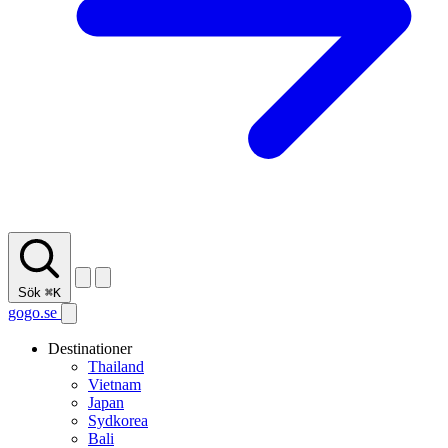
Sök
⌘K
gogo.se
Destinationer
Thailand
Vietnam
Japan
Sydkorea
Bali