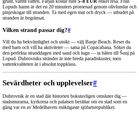
grunt, varmt vatten. Färjan kostar runt
5–8 EUR
enkel resa. Från
Lopuds hamn är det en 20 minuters promenad genom olivlundar och
pinjeskogar till stranden. Ta med egen mat och dryck — utbudet på
stranden är begränsat.
Vilken strand passar dig?
#
Vill du ha bekvämlighet och utsikt — välj Banje Beach. Reser du
med barn och vill ha aktiviteter — satsa på Copacabana. Söker du
den perfekta stranddagen med sand och lugn — ta båten till Šunj på
Lopud. Dubrovniks stränder är inte breda paradiskuster, men
vattenkvaliteten är i absolut toppklass.
Sevärdheter och upplevelser
#
Dubrovnik är en stad där historien bokstavligen omsluter dig —
stadsmurarna, kyrkorna och palatsen berättar om en stad som en
gång var en av Medelhavets mäktigaste sjöfartsrepubliker.