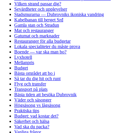
Vilken strand passar dig?
Sevärdheter och upplevelser
Stadsmurarna — Dubrovniks ikoniska vandring
Kabelbanan till berget Srđ
Gamla stan och Stradun
Mat och restauranger
Gatumat och marknader
Restauranger för alla budgetar
Lokala specialiteter du måste prova
Boende — var ska man bo?
Lyxhotell
Mellanpris
Budget
Bästa området att bo i
Så tar du dig hit och runt
Flyg och transfer
Transport på plats
Bästa tiden att besöka Dubrovnik
Väder och säsonger
Högsäsong vs lågsäsong
Praktiska tips
Budget: vad kostar det?
Säkerhet och hälsa
Vad ska du packa?
Vanliga frågor