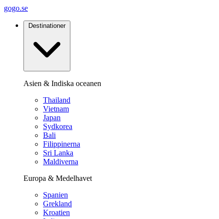
gogo.se
Destinationer
Asien & Indiska oceanen
Thailand
Vietnam
Japan
Sydkorea
Bali
Filippinerna
Sri Lanka
Maldiverna
Europa & Medelhavet
Spanien
Grekland
Kroatien