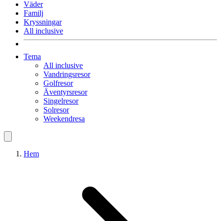
Väder
Familj
Kryssningar
All inclusive
Tema
All inclusive
Vandringsresor
Golfresor
Äventyrsresor
Singelresor
Solresor
Weekendresa
Hem