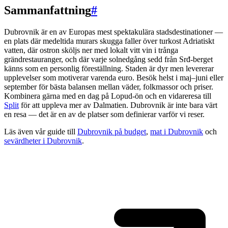
Sammanfattning
#
Dubrovnik är en av Europas mest spektakulära stadsdestinationer —
en plats där medeltida murars skugga faller över turkost Adriatiskt
vatten, där ostron sköljs ner med lokalt vitt vin i trånga
grändrestauranger, och där varje solnedgång sedd från Srđ-berget
känns som en personlig föreställning. Staden är dyr men levererar
upplevelser som motiverar varenda euro. Besök helst i maj–juni eller
september för bästa balansen mellan väder, folkmassor och priser.
Kombinera gärna med en dag på Lopud-ön och en vidareresa till
Split
för att uppleva mer av Dalmatien. Dubrovnik är inte bara värt
en resa — det är en av de platser som definierar varför vi reser.
Läs även vår guide till
Dubrovnik på budget
,
mat i Dubrovnik
och
sevärdheter i Dubrovnik
.