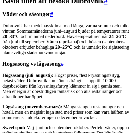
Bästa tiden att besöka Dubrovnik
#
Väder och säsonger
#
Dubrovnik har medelhavsklimat med långa, varma somrar och milda
vintrar. Sommarmånaderna juni–augusti bjuder på temperaturer runt
28–33°C
och minimal nederbörd. Havstemperaturen når
24–26°C
från juni till september. Våren (april–maj) och hösten (september–
oktober) erbjuder behagliga
20–25°C
och är utmärkt för sightseeing
utan svettiga stadsmursvandringar.
Högsäsong vs lågsäsong
#
Högsäsong (juli–augusti):
Högst priser, flest kryssningsfartyg,
hetast väder. Dubrovnik kan kännas trångt — upp till 10 000
dagsbesökare från kryssningsfartyg klämmer in sig i gamla stan.
Men energin är obestridligen fantastisk och alla restauranger och
attraktioner har öppet.
Lågsäsong (november–mars):
Många stängda restauranger och
hotell, men en magiskt lugn stad med priser som kan vara hälften av
sommarens. Juldekoreringen i december är vacker.
Sweet spot:
Maj–juni och september–oktober. Perfekt väder, öppna
stränder, rimliga priser och hanterbara folkmassor. Det här är när