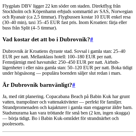
Flygplats DBV ligger 22 km söder om staden. Direktflyg från
Stockholm och Köpenhamn erbjuds sommartid av SAS, Norwegian
och Ryanair (ca 2,5 timmar). Flygbussen kostar 10 EUR enkel resa
(30–40 min), taxi 35–45 EUR fast pris. Inom Kroatien: färja eller
buss från Split (4–5 timmar).
Vad kostar det att bo i Dubrovnik?
#
Dubrovnik är Kroatiens dyraste stad. Sovsal i gamla stan: 25–40
EUR per natt. Mellanklass hotell: 100–180 EUR per natt.
Femstjärnigt med havsutsikt: 250–450 EUR per natt. Airbnb-
lägenheter i eller nära gamla stan: 50–120 EUR per natt. Boka tidigt
under högsäsong — populära boenden säljer slut redan i mars.
Är Dubrovnik barnvänligt?
#
Ja, med rätt planering. Copacabana Beach på Babin Kuk har grunt
vatten, trampoliner och vattenaktiviteter — perfekt för familjer.
Strandpromenaden och kajakturer i gamla stan engagerar äldre barn.
Stadsmurarna kan vara tröttande för små ben (2 km, ingen skugga)
— börja tidigt. Bo i Babin Kuk-området för strandnärhet och
poolresorts.