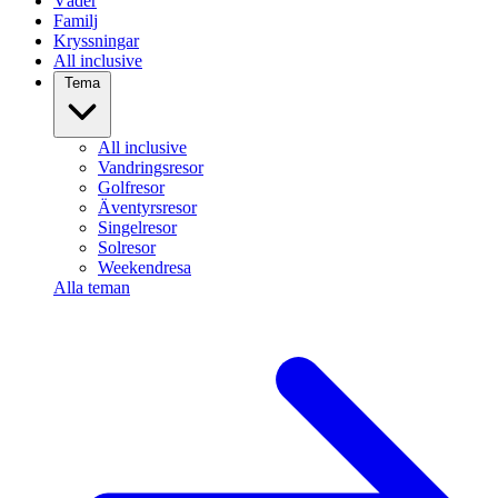
Väder
Familj
Kryssningar
All inclusive
Tema
All inclusive
Vandringsresor
Golfresor
Äventyrsresor
Singelresor
Solresor
Weekendresa
Alla teman