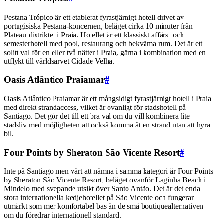
Pestana Trópico är ett etablerat fyrastjärnigt hotell drivet av
portugisiska Pestana-koncernen, beläget cirka 10 minuter från
Plateau-distriktet i Praia. Hotellet är ett klassiskt affärs- och
semesterhotell med pool, restaurang och bekväma rum. Det är ett
solitt val för en eller två nätter i Praia, gärna i kombination med en
utflykt till världsarvet Cidade Velha.
Oasis Atlântico Praiamar
#
Oasis Atlântico Praiamar är ett mångsidigt fyrastjärnigt hotell i Praia
med direkt strandaccess, vilket är ovanligt för stadshotell på
Santiago. Det gör det till ett bra val om du vill kombinera lite
stadsliv med möjligheten att också komma åt en strand utan att hyra
bil.
Four Points by Sheraton São Vicente Resort
#
Inte på Santiago men värt att nämna i samma kategori är Four Points
by Sheraton São Vicente Resort, beläget ovanför Laginha Beach i
Mindelo med svepande utsikt över Santo Antão. Det är det enda
stora internationella kedjehotellet på São Vicente och fungerar
utmärkt som mer komfortabel bas än de små boutiquealternativen
om du föredrar internationell standard.