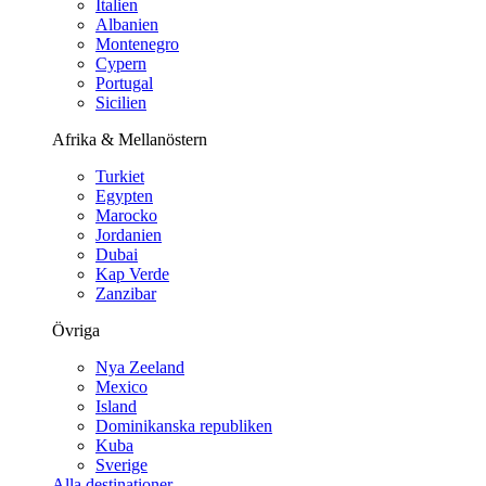
Italien
Albanien
Montenegro
Cypern
Portugal
Sicilien
Afrika & Mellanöstern
Turkiet
Egypten
Marocko
Jordanien
Dubai
Kap Verde
Zanzibar
Övriga
Nya Zeeland
Mexico
Island
Dominikanska republiken
Kuba
Sverige
Alla destinationer