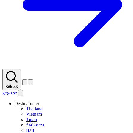
Sök
⌘K
gogo.se
Destinationer
Thailand
Vietnam
Japan
Sydkorea
Bali