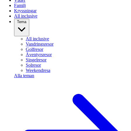
Väder
Familj
Kryssningar
All inclusive
Tema
All inclusive
Vandringsresor
Golfresor
Äventyrsresor
Singelresor
Solresor
Weekendresa
Alla teman