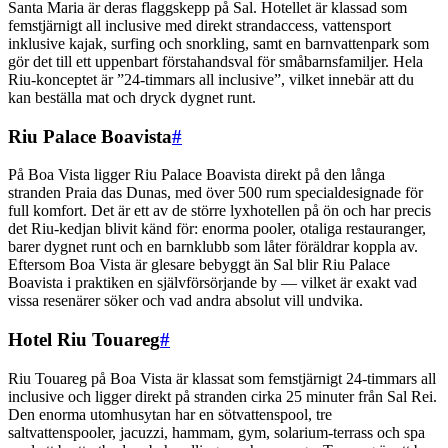
Santa Maria är deras flaggskepp på Sal. Hotellet är klassad som
femstjärnigt all inclusive med direkt strandaccess, vattensport
inklusive kajak, surfing och snorkling, samt en barnvattenpark som
gör det till ett uppenbart förstahandsval för småbarnsfamiljer. Hela
Riu-konceptet är ”24-timmars all inclusive”, vilket innebär att du
kan beställa mat och dryck dygnet runt.
Riu Palace Boavista
#
På Boa Vista ligger Riu Palace Boavista direkt på den långa
stranden Praia das Dunas, med över 500 rum specialdesignade för
full komfort. Det är ett av de större lyxhotellen på ön och har precis
det Riu-kedjan blivit känd för: enorma pooler, otaliga restauranger,
barer dygnet runt och en barnklubb som låter föräldrar koppla av.
Eftersom Boa Vista är glesare bebyggt än Sal blir Riu Palace
Boavista i praktiken en självförsörjande by — vilket är exakt vad
vissa resenärer söker och vad andra absolut vill undvika.
Hotel Riu Touareg
#
Riu Touareg på Boa Vista är klassat som femstjärnigt 24-timmars all
inclusive och ligger direkt på stranden cirka 25 minuter från Sal Rei.
Den enorma utomhusytan har en sötvattenspool, tre
saltvattenspooler, jacuzzi, hammam, gym, solarium-terrass och spa