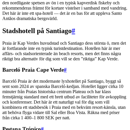
den nordligaste spetsen av ön i en typisk kapverdisk fiskeby och
rekommenderas främst för kortare vistelser i samband med vandring.
Det här är inte ett spa-hotell — det är en bas för att uppleva Santo
Antãos dramatiska bergsvärld.
Stadshotell på Santiago
#
Praia är Kap Verdes huvudstad och Santiago dess största ö, men det
är fortfarande inte en typisk turistdestination. Hotellen här är mer
affärs- och stadsorienterade än beach resorts, men det finns några
riktigt bra alternativ för dig som vill se den ”riktiga” Kap Verde.
Barceló Praia Cape Verde
#
Barceló Praia är det modernaste lyxhotellet på Santiago, byggt så
sent som 2024 av spanska Barceló-kedjan. Hotellet ligger cirka 10
minuter från Praias historiska centrum Plateau och har klass
femstjärnig standard med ett brett utbud av faciliteter för avkoppling
och konferenser. Det här är ett naturligt val för dig som vill
kombinera ett stadsbesök i Praia med en bekväm resort-känsla, utan
att behöva flyga vidare till Sal eller Boa Vista. Räkna med priser
från cirka 1 400–1 800 SEK per natt.
Pestana Trópico
#