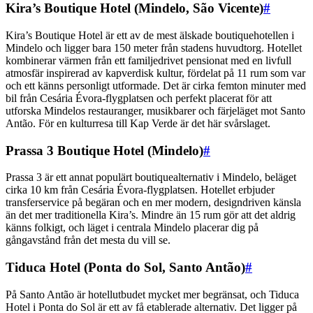
Kira’s Boutique Hotel (Mindelo, São Vicente)
#
Kira’s Boutique Hotel är ett av de mest älskade boutiquehotellen i
Mindelo och ligger bara 150 meter från stadens huvudtorg. Hotellet
kombinerar värmen från ett familjedrivet pensionat med en livfull
atmosfär inspirerad av kapverdisk kultur, fördelat på 11 rum som var
och ett känns personligt utformade. Det är cirka femton minuter med
bil från Cesária Évora-flygplatsen och perfekt placerat för att
utforska Mindelos restauranger, musikbarer och färjeläget mot Santo
Antão. För en kulturresa till Kap Verde är det här svårslaget.
Prassa 3 Boutique Hotel (Mindelo)
#
Prassa 3 är ett annat populärt boutiquealternativ i Mindelo, beläget
cirka 10 km från Cesária Évora-flygplatsen. Hotellet erbjuder
transferservice på begäran och en mer modern, designdriven känsla
än det mer traditionella Kira’s. Mindre än 15 rum gör att det aldrig
känns folkigt, och läget i centrala Mindelo placerar dig på
gångavstånd från det mesta du vill se.
Tiduca Hotel (Ponta do Sol, Santo Antão)
#
På Santo Antão är hotellutbudet mycket mer begränsat, och Tiduca
Hotel i Ponta do Sol är ett av få etablerade alternativ. Det ligger på