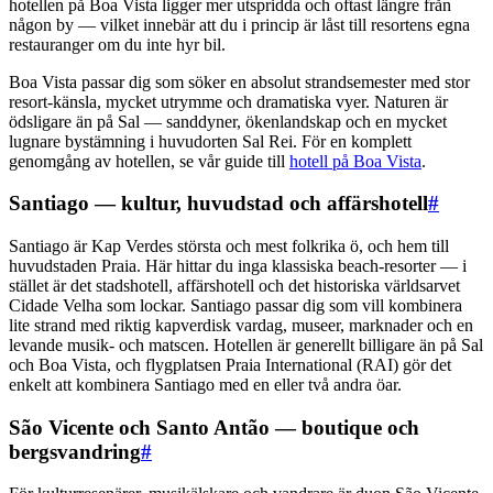
hotellen på Boa Vista ligger mer utspridda och oftast längre från
någon by — vilket innebär att du i princip är låst till resortens egna
restauranger om du inte hyr bil.
Boa Vista passar dig som söker en absolut strandsemester med stor
resort-känsla, mycket utrymme och dramatiska vyer. Naturen är
ödsligare än på Sal — sanddyner, ökenlandskap och en mycket
lugnare bystämning i huvudorten Sal Rei. För en komplett
genomgång av hotellen, se vår guide till
hotell på Boa Vista
.
Santiago — kultur, huvudstad och affärshotell
#
Santiago är Kap Verdes största och mest folkrika ö, och hem till
huvudstaden Praia. Här hittar du inga klassiska beach-resorter — i
stället är det stadshotell, affärshotell och det historiska världsarvet
Cidade Velha som lockar. Santiago passar dig som vill kombinera
lite strand med riktig kapverdisk vardag, museer, marknader och en
levande musik- och matscen. Hotellen är generellt billigare än på Sal
och Boa Vista, och flygplatsen Praia International (RAI) gör det
enkelt att kombinera Santiago med en eller två andra öar.
São Vicente och Santo Antão — boutique och
bergsvandring
#