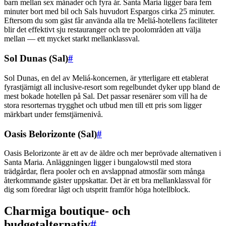
barn mellan sex månader och fyra år. Santa Maria ligger bara fem
minuter bort med bil och Sals huvudort Espargos cirka 25 minuter.
Eftersom du som gäst får använda alla tre Meliá-hotellens faciliteter
blir det effektivt sju restauranger och tre poolområden att välja
mellan — ett mycket starkt mellanklassval.
Sol Dunas (Sal)
#
Sol Dunas, en del av Meliá-koncernen, är ytterligare ett etablerat
fyrastjärnigt all inclusive-resort som regelbundet dyker upp bland de
mest bokade hotellen på Sal. Det passar resenärer som vill ha de
stora resorternas trygghet och utbud men till ett pris som ligger
märkbart under femstjärnenivå.
Oasis Belorizonte (Sal)
#
Oasis Belorizonte är ett av de äldre och mer beprövade alternativen i
Santa Maria. Anläggningen ligger i bungalowstil med stora
trädgårdar, flera pooler och en avslappnad atmosfär som många
återkommande gäster uppskattar. Det är ett bra mellanklassval för
dig som föredrar lågt och utspritt framför höga hotellblock.
Charmiga boutique- och
budgetalternativ
#