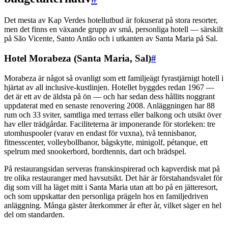
Det mesta av Kap Verdes hotellutbud är fokuserat på stora resorter,
men det finns en växande grupp av små, personliga hotell — särskilt
på São Vicente, Santo Antão och i utkanten av Santa Maria på Sal.
Hotel Morabeza (Santa Maria, Sal)
#
Morabeza är något så ovanligt som ett familjeägt fyrastjärnigt hotell i
hjärtat av all inclusive-kustlinjen. Hotellet byggdes redan 1967 —
det är ett av de äldsta på ön — och har sedan dess hållits noggrant
uppdaterat med en senaste renovering 2008. Anläggningen har 88
rum och 33 sviter, samtliga med terrass eller balkong och utsikt över
hav eller trädgårdar. Faciliteterna är imponerande för storleken: tre
utomhuspooler (varav en endast för vuxna), två tennisbanor,
fitnesscenter, volleybollbanor, bågskytte, minigolf, pétanque, ett
spelrum med snookerbord, bordtennis, dart och brädspel.
På restaurangsidan serveras franskinspirerad och kapverdisk mat på
tre olika restauranger med havsutsikt. Det här är förstahandsvalet för
dig som vill ha läget mitt i Santa Maria utan att bo på en jätteresort,
och som uppskattar den personliga prägeln hos en familjedriven
anläggning. Många gäster återkommer år efter år, vilket säger en hel
del om standarden.