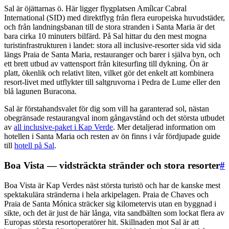
Sal är öjättarnas ö. Här ligger flygplatsen Amílcar Cabral
International (SID) med direktflyg från flera europeiska huvudstäder,
och från landningsbanan till de stora stranden i Santa Maria är det
bara cirka 10 minuters bilfärd. På Sal hittar du den mest mogna
turistinfrastrukturen i landet: stora all inclusive-resorter sida vid sida
längs Praia de Santa Maria, restauranger och barer i själva byn, och
ett brett utbud av vattensport från kitesurfing till dykning. Ön är
platt, ökenlik och relativt liten, vilket gör det enkelt att kombinera
resort-livet med utflykter till saltgruvorna i Pedra de Lume eller den
blå lagunen Buracona.
Sal är förstahandsvalet för dig som vill ha garanterad sol, nästan
obegränsade restaurangval inom gångavstånd och det största utbudet
av
all inclusive-paket i Kap Verde
. Mer detaljerad information om
hotellen i Santa Maria och resten av ön finns i vår fördjupade guide
till
hotell på Sal
.
Boa Vista — vidsträckta stränder och stora resorter
#
Boa Vista är Kap Verdes näst största turistö och har de kanske mest
spektakulära stränderna i hela arkipelagen. Praia de Chaves och
Praia de Santa Mónica sträcker sig kilometervis utan en byggnad i
sikte, och det är just de här långa, vita sandbälten som lockat flera av
Europas största resortoperatörer hit. Skillnaden mot Sal är att