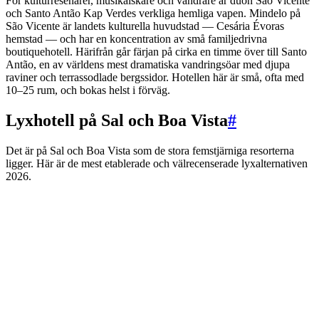
För kulturresenärer, musikälskare och vandrare är duon São Vicente
och Santo Antão Kap Verdes verkliga hemliga vapen. Mindelo på
São Vicente är landets kulturella huvudstad — Cesária Évoras
hemstad — och har en koncentration av små familjedrivna
boutiquehotell. Härifrån går färjan på cirka en timme över till Santo
Antão, en av världens mest dramatiska vandringsöar med djupa
raviner och terrassodlade bergssidor. Hotellen här är små, ofta med
10–25 rum, och bokas helst i förväg.
Lyxhotell på Sal och Boa Vista
#
Det är på Sal och Boa Vista som de stora femstjärniga resorterna
ligger. Här är de mest etablerade och välrecenserade lyxalternativen
2026.