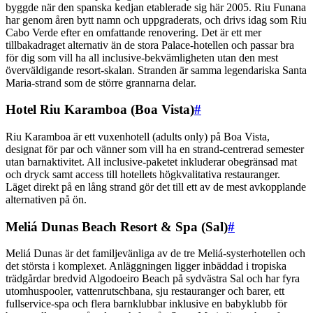
byggde när den spanska kedjan etablerade sig här 2005. Riu Funana
har genom åren bytt namn och uppgraderats, och drivs idag som Riu
Cabo Verde efter en omfattande renovering. Det är ett mer
tillbakadraget alternativ än de stora Palace-hotellen och passar bra
för dig som vill ha all inclusive-bekvämligheten utan den mest
överväldigande resort-skalan. Stranden är samma legendariska Santa
Maria-strand som de större grannarna delar.
Hotel Riu Karamboa (Boa Vista)
#
Riu Karamboa är ett vuxenhotell (adults only) på Boa Vista,
designat för par och vänner som vill ha en strand-centrerad semester
utan barnaktivitet. All inclusive-paketet inkluderar obegränsad mat
och dryck samt access till hotellets högkvalitativa restauranger.
Läget direkt på en lång strand gör det till ett av de mest avkopplande
alternativen på ön.
Meliá Dunas Beach Resort & Spa (Sal)
#
Meliá Dunas är det familjevänliga av de tre Meliá-systerhotellen och
det största i komplexet. Anläggningen ligger inbäddad i tropiska
trädgårdar bredvid Algodoeiro Beach på sydvästra Sal och har fyra
utomhuspooler, vattenrutschbana, sju restauranger och barer, ett
fullservice-spa och flera barnklubbar inklusive en babyklubb för