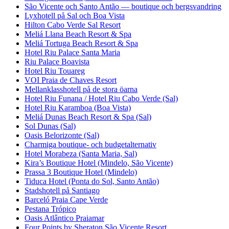
São Vicente och Santo Antão — boutique och bergsvandring
Lyxhotell på Sal och Boa Vista
Hilton Cabo Verde Sal Resort
Meliá Llana Beach Resort & Spa
Meliá Tortuga Beach Resort & Spa
Hotel Riu Palace Santa Maria
Riu Palace Boavista
Hotel Riu Touareg
VOI Praia de Chaves Resort
Mellanklasshotell på de stora öarna
Hotel Riu Funana / Hotel Riu Cabo Verde (Sal)
Hotel Riu Karamboa (Boa Vista)
Meliá Dunas Beach Resort & Spa (Sal)
Sol Dunas (Sal)
Oasis Belorizonte (Sal)
Charmiga boutique- och budgetalternativ
Hotel Morabeza (Santa Maria, Sal)
Kira’s Boutique Hotel (Mindelo, São Vicente)
Prassa 3 Boutique Hotel (Mindelo)
Tiduca Hotel (Ponta do Sol, Santo Antão)
Stadshotell på Santiago
Barceló Praia Cape Verde
Pestana Trópico
Oasis Atlântico Praiamar
Four Points by Sheraton São Vicente Resort