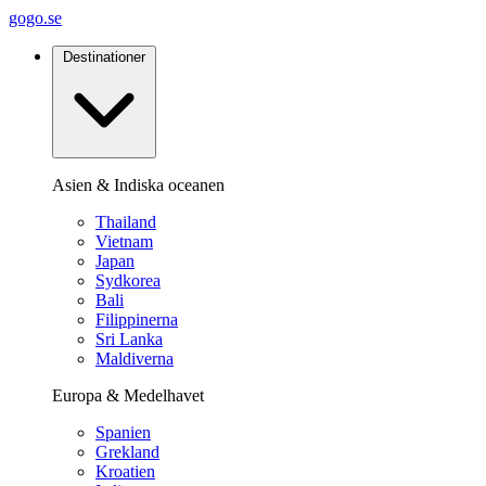
gogo.se
Destinationer
Asien & Indiska oceanen
Thailand
Vietnam
Japan
Sydkorea
Bali
Filippinerna
Sri Lanka
Maldiverna
Europa & Medelhavet
Spanien
Grekland
Kroatien