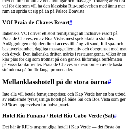
med ett brett utbud av behandlingar och massage. Touareg är ett bra
val för dig som vill ha den klassiska Riu-upplevelsen med ännu mer
rum att sprida ut sig på än på Palace Boavista.
VOI Praia de Chaves Resort
#
Italienska VOI driver ett stort femstjärnigt all inclusive-resort på
Praia de Chaves, en av Boa Vistas mest spektakulära stränder.
Anläggningen erbjuder direkt access till lång vit sand, full spa- och
bastuverksamhet, dagliga massagealternativ och obegränsat med mat
och dryck. Den italienska driften märks i restaurangerna, vilket är en
klar plus för dig som tröttnat på den ganska likformiga buffématen
på vissa konkurrenter. Praia de Chaves är dessutom en av de bästa
stränderna på ön för långa promenader.
Mellanklasshotell på de stora öarna
#
Inte alla vill betala femstjärnepriser, och Kap Verde har ett bra utbud
av etablerade fyrastjärniga hotell på både Sal och Boa Vista som ger
80 % av upplevelsen för halva priset.
Hotel Riu Funana / Hotel Riu Cabo Verde (Sal)
#
Det här är RIU:s ursprungliga hotell i Kap Verde — det första ön