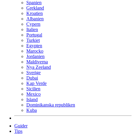
Spanien
Grekland
Kroatien
Albanien
Cypern
Italien
Portugal
Turkiet
Egypten
Marocko
Jordanien
Maldiverna
Nya Zeeland
Sverige
Dubai
Kap Verde
Sicilien
Mexico
Island
Dominikanska republiken
Kuba
Guider
Tips