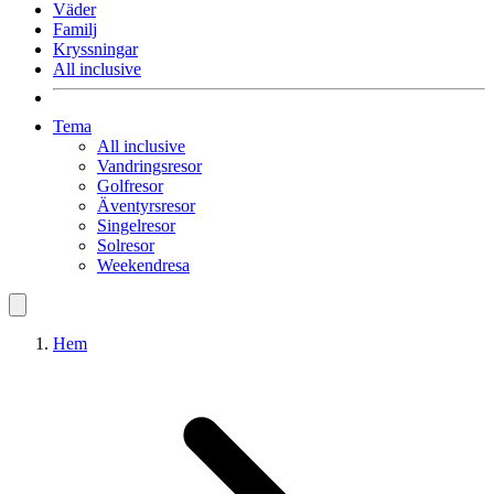
Väder
Familj
Kryssningar
All inclusive
Tema
All inclusive
Vandringsresor
Golfresor
Äventyrsresor
Singelresor
Solresor
Weekendresa
Hem