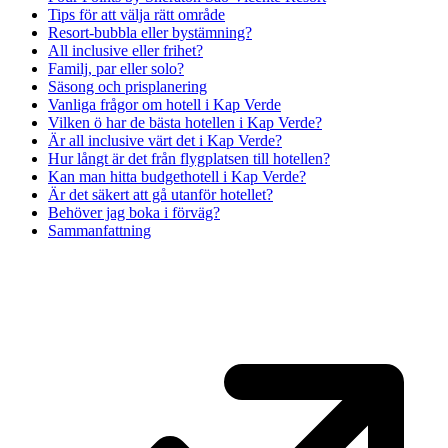
Tips för att välja rätt område
Resort-bubbla eller bystämning?
All inclusive eller frihet?
Familj, par eller solo?
Säsong och prisplanering
Vanliga frågor om hotell i Kap Verde
Vilken ö har de bästa hotellen i Kap Verde?
Är all inclusive värt det i Kap Verde?
Hur långt är det från flygplatsen till hotellen?
Kan man hitta budgethotell i Kap Verde?
Är det säkert att gå utanför hotellet?
Behöver jag boka i förväg?
Sammanfattning