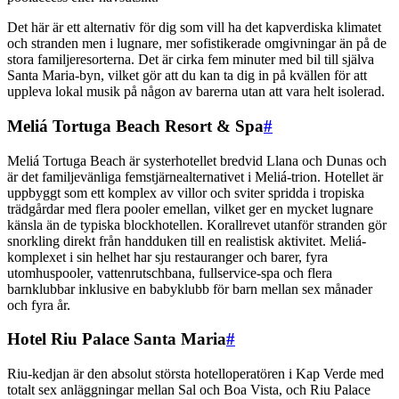
Det här är ett alternativ för dig som vill ha det kapverdiska klimatet
och stranden men i lugnare, mer sofistikerade omgivningar än på de
stora familjeresorterna. Det är cirka fem minuter med bil till själva
Santa Maria-byn, vilket gör att du kan ta dig in på kvällen för att
uppleva lokal musik på någon av barerna utan att vara helt isolerad.
Meliá Tortuga Beach Resort & Spa
#
Meliá Tortuga Beach är systerhotellet bredvid Llana och Dunas och
är det familjevänliga femstjärnealternativet i Meliá-trion. Hotellet är
uppbyggt som ett komplex av villor och sviter spridda i tropiska
trädgårdar med flera pooler emellan, vilket ger en mycket lugnare
känsla än de typiska blockhotellen. Korallrevet utanför stranden gör
snorkling direkt från handduken till en realistisk aktivitet. Meliá-
komplexet i sin helhet har sju restauranger och barer, fyra
utomhuspooler, vattenrutschbana, fullservice-spa och flera
barnklubbar inklusive en babyklubb för barn mellan sex månader
och fyra år.
Hotel Riu Palace Santa Maria
#
Riu-kedjan är den absolut största hotelloperatören i Kap Verde med
totalt sex anläggningar mellan Sal och Boa Vista, och Riu Palace