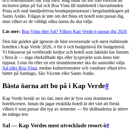
och hotellutbudet har följt med. Idag hittar du allt från enorma all
inclusive-jättar på Sal och Boa Vista till stadshotell i huvudstaden
Praia och små familjedrivna boutiquepensionat i bergslandskapen på
Santo Antão. Frågan är inte om det finns ett hotell som passar dig,
utan vilket av de väldigt olika öarna du ska välja.
Läs mer:
Boa Vista eller Sal? Vilken Kap Verde-ö passar dig 2026
Den här guiden går igenom de bäst recenserade och mest etablerade
hotellen i Kap Verde 2026, ö för ö och budgetnivå för budgetnivå.
Vi fokuserar på verifierade kedjor och hotell som faktiskt har funnits
i flera år — inga obekräftade tips eller lyxprojekt som ännu inte
öppnat. Letar du efter en ren strandsemester ska du sannolikt välja
Sal eller Boa Vista
, medan kulturresenärer och vandrare oftast trivs
bättre på Santiago, São Vicente eller Santo Antão.
Bästa öarna att bo på i Kap Verde
#
Kap Verde består av tio öar, men det är fyra som dominerar
hotellscenen. Innan du jagar enskilda hotell är det värt att förstå
vilken ö som passar din typ av semester — för skillnaderna är större
än många tror.
Sal — Kap Verdes mest utvecklade resort-ö
#