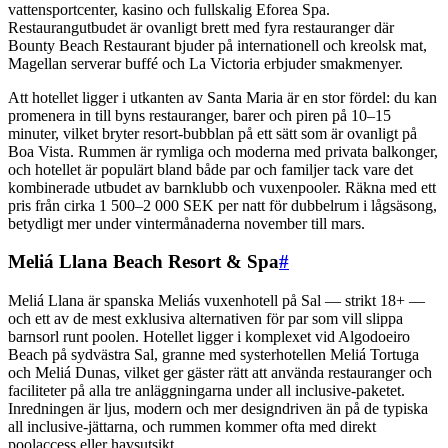
vattensportcenter, kasino och fullskalig Eforea Spa.
Restaurangutbudet är ovanligt brett med fyra restauranger där
Bounty Beach Restaurant bjuder på internationell och kreolsk mat,
Magellan serverar buffé och La Victoria erbjuder smakmenyer.
Att hotellet ligger i utkanten av Santa Maria är en stor fördel: du kan
promenera in till byns restauranger, barer och piren på 10–15
minuter, vilket bryter resort-bubblan på ett sätt som är ovanligt på
Boa Vista. Rummen är rymliga och moderna med privata balkonger,
och hotellet är populärt bland både par och familjer tack vare det
kombinerade utbudet av barnklubb och vuxenpooler. Räkna med ett
pris från cirka 1 500–2 000 SEK per natt för dubbelrum i lågsäsong,
betydligt mer under vintermånaderna november till mars.
Meliá Llana Beach Resort & Spa
#
Meliá Llana är spanska Meliás vuxenhotell på Sal — strikt 18+ —
och ett av de mest exklusiva alternativen för par som vill slippa
barnsorl runt poolen. Hotellet ligger i komplexet vid Algodoeiro
Beach på sydvästra Sal, granne med systerhotellen Meliá Tortuga
och Meliá Dunas, vilket ger gäster rätt att använda restauranger och
faciliteter på alla tre anläggningarna under all inclusive-paketet.
Inredningen är ljus, modern och mer designdriven än på de typiska
all inclusive-jättarna, och rummen kommer ofta med direkt
poolaccess eller havsutsikt.