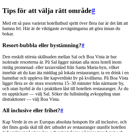
Tips för att välja rätt område
#
Med ett så pass varierat hotellutbud spritt över flera öar är det lätt att
hamna fel. Här är de viktigaste avvägningarna att göra innan du
bokar.
Resort-bubbla eller bystämning?
#
Den enskilt största skillnaden mellan Sal och Boa Vista är hur
isolerade resorterna är. På Sal ligger nästan alla stora hotell inom
rimlig promenad- eller taxiavstånd från Santa Maria-byn, vilket
innebär att du kan äta middag på lokala restauranger, ta en drink i en
hamnbar och uppleva lite kapverdiskt liv på kvällarna. På Boa Vista
ligger flera av de stora resorterna 15–30 minuter från närmaste by,
och utan hyrbil är du i praktiken låst till hotellets restauranger. Är du
en upptäckare — välj Sal. Söker du fullständig avkoppling utan
distraktioner — välj Boa Vista.
All inclusive eller frihet?
#
Kap Verde är en av Europas absoluta hotspots för all inclusive, och
det finns goda skäl till det: utbudet av restauranger utanför hotellen