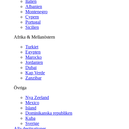
Italien
Albanien
Montenegro
Cypern
Portugal
Sicilien
Afrika & Mellanöstern
Turkiet
Egypten
Marocko
Jordanien
Dubai
Kap Verde
Zanzibar
Övriga
Nya Zeeland
Mexico
Island
Dominikanska republiken
Kuba
Sverige
Alla destinationer