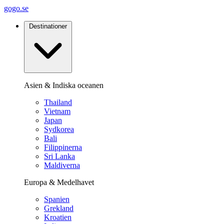
gogo.se
Destinationer
Asien & Indiska oceanen
Thailand
Vietnam
Japan
Sydkorea
Bali
Filippinerna
Sri Lanka
Maldiverna
Europa & Medelhavet
Spanien
Grekland
Kroatien