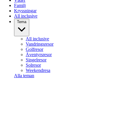
Väder
Familj
Kryssningar
All inclusive
Tema
All inclusive
Vandringsresor
Golfresor
Äventyrsresor
Singelresor
Solresor
Weekendresa
Alla teman