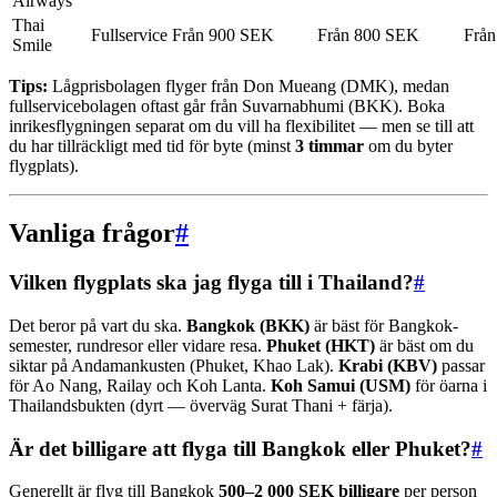
Airways
Thai
Fullservice
Från 900 SEK
Från 800 SEK
Frå
Smile
Tips:
Lågprisbolagen flyger från Don Mueang (DMK), medan
fullservicebolagen oftast går från Suvarnabhumi (BKK). Boka
inrikesflygningen separat om du vill ha flexibilitet — men se till att
du har tillräckligt med tid för byte (minst
3 timmar
om du byter
flygplats).
Vanliga frågor
#
Vilken flygplats ska jag flyga till i Thailand?
#
Det beror på vart du ska.
Bangkok (BKK)
är bäst för Bangkok-
semester, rundresor eller vidare resa.
Phuket (HKT)
är bäst om du
siktar på Andamankusten (Phuket, Khao Lak).
Krabi (KBV)
passar
för Ao Nang, Railay och Koh Lanta.
Koh Samui (USM)
för öarna i
Thailandsbukten (dyrt — överväg Surat Thani + färja).
Är det billigare att flyga till Bangkok eller Phuket?
#
Generellt är flyg till Bangkok
500–2 000 SEK billigare
per person