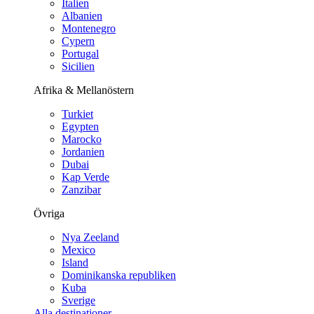
Italien
Albanien
Montenegro
Cypern
Portugal
Sicilien
Afrika & Mellanöstern
Turkiet
Egypten
Marocko
Jordanien
Dubai
Kap Verde
Zanzibar
Övriga
Nya Zeeland
Mexico
Island
Dominikanska republiken
Kuba
Sverige
Alla destinationer