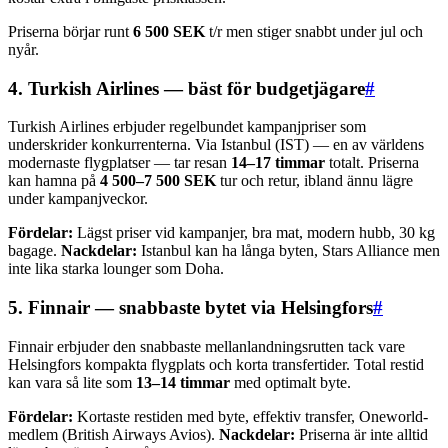
Priserna börjar runt
6 500 SEK
t/r men stiger snabbt under jul och
nyår.
4. Turkish Airlines — bäst för budgetjägare
#
Turkish Airlines erbjuder regelbundet kampanjpriser som
underskrider konkurrenterna. Via Istanbul (IST) — en av världens
modernaste flygplatser — tar resan
14–17 timmar
totalt. Priserna
kan hamna på
4 500–7 500 SEK
tur och retur, ibland ännu lägre
under kampanjveckor.
Fördelar:
Lägst priser vid kampanjer, bra mat, modern hubb, 30 kg
bagage.
Nackdelar:
Istanbul kan ha långa byten, Stars Alliance men
inte lika starka lounger som Doha.
5. Finnair — snabbaste bytet via Helsingfors
#
Finnair erbjuder den snabbaste mellanlandningsrutten tack vare
Helsingfors kompakta flygplats och korta transfertider. Total restid
kan vara så lite som
13–14 timmar
med optimalt byte.
Fördelar:
Kortaste restiden med byte, effektiv transfer, Oneworld-
medlem (British Airways Avios).
Nackdelar:
Priserna är inte alltid