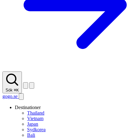
Sök
⌘K
gogo.se
Destinationer
Thailand
Vietnam
Japan
Sydkorea
Bali