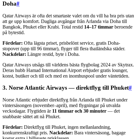
Doha
#
Qatar Airways är ofta det smartaste valet om du vill ha bra pris utan
att ge upp komfort. Dagliga avgångar från Arlanda via Doha till
Bangkok, Phuket eller Krabi. Total restid
14–17 timmar
beroende
på bytestid.
Fördelar:
Ofta lägsta priset, prisbelönt service, gratis Doha-
stopover (upp till 96 timmar), flyger till flera thailändska städer.
Nackdelar:
Längre restid, byte i Doha.
Qatar Airways utsågs till världens bästa flygbolag 2024 av Skytrax.
Deras hubb Hamad International Airport erbjuder gratis lounger,
konst, butiker och till och med en inomhuspool under väntetiden.
3. Norse Atlantic Airways — direktflyg till Phuket
#
Norse Atlantic erbjuder direktflyg från Arlanda till Phuket under
vintersäsongen (november–april), med flygningar på utvalda
veckodagar. Flygtiden är
11 timmar och 30 minuter
— det
snabbaste sättet att nå Phuket.
Fördelar:
Direktflyg till Phuket, ingen mellanlandning,
konkurrenskraftigt pris.
Nackdelar:
Bara vintersäsong, bagage
kostar extra i billigaste prisklassen.