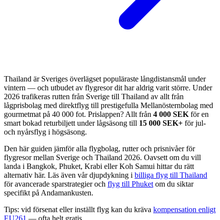
Thailand är Sveriges överlägset populäraste långdistansmål under
vintern — och utbudet av flygresor dit har aldrig varit större. Under
2026 trafikeras rutten från Sverige till Thailand av allt från
lågprisbolag med direktflyg till prestigefulla Mellanösternbolag med
gourmetmat på 40 000 fot. Prislappen? Allt från
4 000 SEK
för en
smart bokad returbiljett under lågsäsong till
15 000 SEK+
för jul-
och nyårsflyg i högsäsong.
Den här guiden jämför alla flygbolag, rutter och prisnivåer för
flygresor mellan Sverige och Thailand 2026. Oavsett om du vill
landa i Bangkok, Phuket, Krabi eller Koh Samui hittar du rätt
alternativ här. Läs även vår djupdykning i
billiga flyg till Thailand
för avancerade sparstrategier och
flyg till Phuket
om du siktar
specifikt på Andamankusten.
Tips: vid försenat eller inställt flyg kan du kräva
kompensation enligt
EU261
— ofta helt gratis.