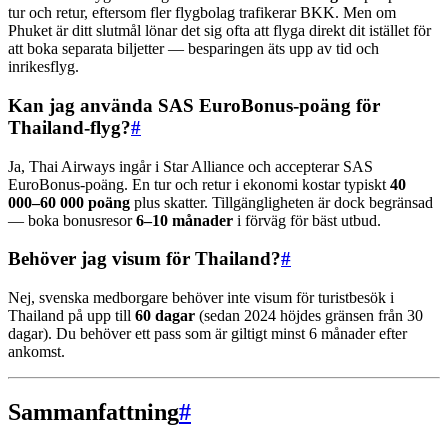
tur och retur, eftersom fler flygbolag trafikerar BKK. Men om
Phuket är ditt slutmål lönar det sig ofta att flyga direkt dit istället för
att boka separata biljetter — besparingen äts upp av tid och
inrikesflyg.
Kan jag använda SAS EuroBonus-poäng för
Thailand-flyg?
#
Ja, Thai Airways ingår i Star Alliance och accepterar SAS
EuroBonus-poäng. En tur och retur i ekonomi kostar typiskt
40
000–60 000 poäng
plus skatter. Tillgängligheten är dock begränsad
— boka bonusresor
6–10 månader
i förväg för bäst utbud.
Behöver jag visum för Thailand?
#
Nej, svenska medborgare behöver inte visum för turistbesök i
Thailand på upp till
60 dagar
(sedan 2024 höjdes gränsen från 30
dagar). Du behöver ett pass som är giltigt minst 6 månader efter
ankomst.
Sammanfattning
#