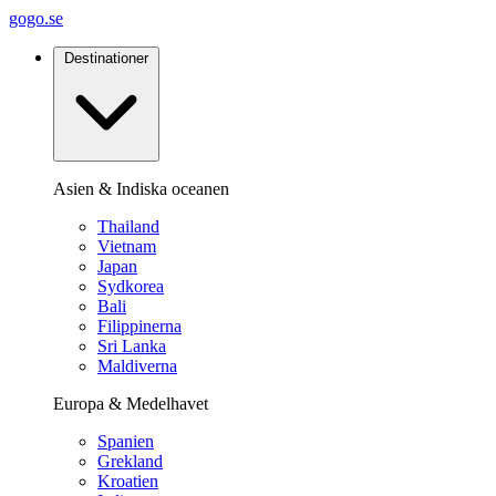
gogo.se
Destinationer
Asien & Indiska oceanen
Thailand
Vietnam
Japan
Sydkorea
Bali
Filippinerna
Sri Lanka
Maldiverna
Europa & Medelhavet
Spanien
Grekland
Kroatien