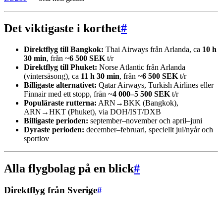
Det viktigaste i korthet
#
Direktflyg till Bangkok:
Thai Airways från Arlanda, ca
10 h
30 min
, från ~
6 500 SEK
t/r
Direktflyg till Phuket:
Norse Atlantic från Arlanda
(vintersäsong), ca
11 h 30 min
, från ~
6 500 SEK
t/r
Billigaste alternativet:
Qatar Airways, Turkish Airlines eller
Finnair med ett stopp, från ~
4 000–5 500 SEK
t/r
Populäraste rutterna:
ARN→BKK (Bangkok),
ARN→HKT (Phuket), via DOH/IST/DXB
Billigaste perioden:
september–november och april–juni
Dyraste perioden:
december–februari, speciellt jul/nyår och
sportlov
Alla flygbolag på en blick
#
Direktflyg från Sverige
#