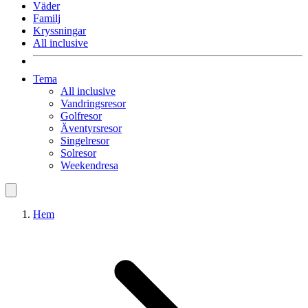
Väder
Familj
Kryssningar
All inclusive
Tema
All inclusive
Vandringsresor
Golfresor
Äventyrsresor
Singelresor
Solresor
Weekendresa
Hem