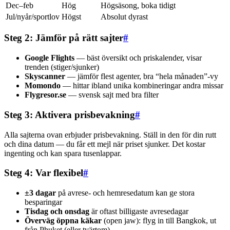
Dec–feb
Hög
Högsäsong, boka tidigt
Jul/nyår/sportlov
Högst
Absolut dyrast
Steg 2: Jämför på rätt sajter
#
Google Flights
— bäst översikt och priskalender, visar
trenden (stiger/sjunker)
Skyscanner
— jämför flest agenter, bra “hela månaden”-vy
Momondo
— hittar ibland unika kombineringar andra missar
Flygresor.se
— svensk sajt med bra filter
Steg 3: Aktivera prisbevakning
#
Alla sajterna ovan erbjuder prisbevakning. Ställ in den för din rutt
och dina datum — du får ett mejl när priset sjunker. Det kostar
ingenting och kan spara tusenlappar.
Steg 4: Var flexibel
#
±3 dagar
på avrese- och hemresedatum kan ge stora
besparingar
Tisdag och onsdag
är oftast billigaste avresedagar
Överväg öppna käkar
(open jaw): flyg in till Bangkok, ut
från Phuket (eller tvärtom)