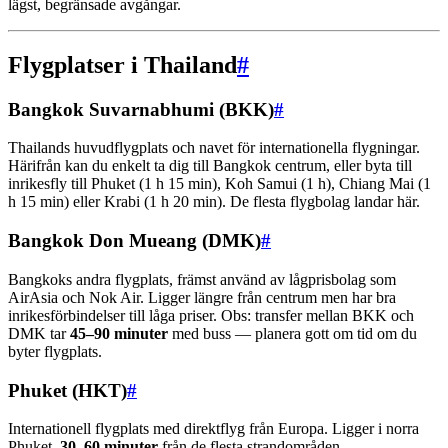
lägst, begränsade avgångar.
Flygplatser i Thailand
#
Bangkok Suvarnabhumi (BKK)
#
Thailands huvudflygplats och navet för internationella flygningar.
Härifrån kan du enkelt ta dig till Bangkok centrum, eller byta till
inrikesfly till Phuket (1 h 15 min), Koh Samui (1 h), Chiang Mai (1
h 15 min) eller Krabi (1 h 20 min). De flesta flygbolag landar här.
Bangkok Don Mueang (DMK)
#
Bangkoks andra flygplats, främst använd av lågprisbolag som
AirAsia och Nok Air. Ligger längre från centrum men har bra
inrikesförbindelser till låga priser. Obs: transfer mellan BKK och
DMK tar
45–90 minuter
med buss — planera gott om tid om du
byter flygplats.
Phuket (HKT)
#
Internationell flygplats med direktflyg från Europa. Ligger i norra
Phuket,
30–60 minuter
från de flesta strandområden.