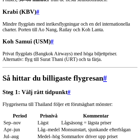
Krabi (KBV)
#
Mindre flygplats med inrikesflygningar och en del internationella
charter. Porten till Ao Nang, Railay och Koh Lanta.
Koh Samui (USM)
#
Privat flygplats (Bangkok Airways) med höga biljettpriser.
Alternativ: flyg till Surat Thani (URT) och ta färja.
Så hittar du billigaste flygresan
#
Steg 1: Välj rätt tidpunkt
#
Flygpriserna till Thailand följer ett förutsägbart mönster:
Period
Prisnivå
Kommentar
Sep–nov
Lägst
Lågsäsong = lägsta priser
Apr–jun
Låg–medel
Monsunstart, sjunkande efterfrågan
Jul–aug
Medel–hög
Sommarlov driver upp priset