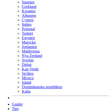
Spanien
Grekland
Kroatien
Albanien
Cypern
Italien
Portugal
Turkiet
Egypten
Marocko
Jordanien
Maldiverna
Nya Zeeland
Sverige
Dubai
Kap Verde
Sicilien
Mexico
Island
Dominikanska republiken
Kuba
Guider
Tips