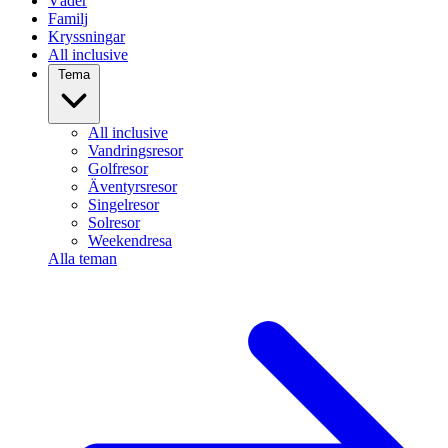
Väder
Familj
Kryssningar
All inclusive
Tema
All inclusive
Vandringsresor
Golfresor
Äventyrsresor
Singelresor
Solresor
Weekendresa
Alla teman