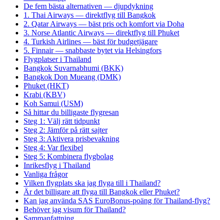
De fem bästa alternativen — djupdykning
1. Thai Airways — direktflyg till Bangkok
2. Qatar Airways — bäst pris och komfort via Doha
3. Norse Atlantic Airways — direktflyg till Phuket
4. Turkish Airlines — bäst för budgetjägare
5. Finnair — snabbaste bytet via Helsingfors
Flygplatser i Thailand
Bangkok Suvarnabhumi (BKK)
Bangkok Don Mueang (DMK)
Phuket (HKT)
Krabi (KBV)
Koh Samui (USM)
Så hittar du billigaste flygresan
Steg 1: Välj rätt tidpunkt
Steg 2: Jämför på rätt sajter
Steg 3: Aktivera prisbevakning
Steg 4: Var flexibel
Steg 5: Kombinera flygbolag
Inrikesflyg i Thailand
Vanliga frågor
Vilken flygplats ska jag flyga till i Thailand?
Är det billigare att flyga till Bangkok eller Phuket?
Kan jag använda SAS EuroBonus-poäng för Thailand-flyg?
Behöver jag visum för Thailand?
Sammanfattning