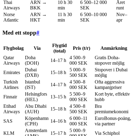
Thai
ARN →
10 h 30
6 500–12 000
Året
Airways
BKK
min
SEK
runt
Norse
ARN →
11 h 30
6 500–10 000
Nov–
Atlantic
HKT
min
SEK
apr
Med ett stopp
#
Flygtid
Flygbolag
Via
Pris (t/r)
Anmärkning
(total)
Qatar
Doha
4 500–9
Gratis Doha-
14–17 h
Airways
(DOH)
000 SEK
stopover möjlig
Dubai
5 000–9
Stopover i Dubai
Emirates
15–18 h
(DXB)
500 SEK
möjlig
Turkish
Istanbul
4 500–8
Ofta aggressiva
14–17 h
Airlines
(IST)
000 SEK
kampanjpriser
Helsingfors
5 500–9
Kort byte, effektiv
Finnair
13–15 h
(HEL)
000 SEK
hubb
Etihad
Abu Dhabi
4 500–8
Bra
15–18 h
Airways
(AUH)
500 SEK
premiumekonomi
Köpenhamn
6 000–11
EuroBonus-poäng,
SAS
14–16 h
(CPH)
000 SEK
via partner
Amsterdam
5 000–9
KLM
15–17 h
Via Schiphol
(AMS)
000 SEK