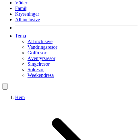
Väder
Familj
Kryssningar
All inclusive
Tema
All inclusive
Vandringsresor
Golfresor
Äventyrsresor
Singelresor
Solresor
Weekendresa
Hem