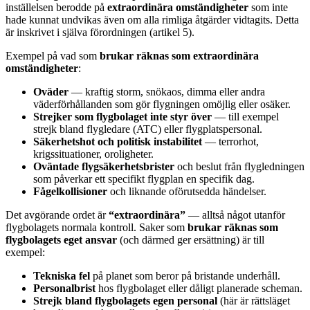
inställelsen berodde på
extraordinära omständigheter
som inte
hade kunnat undvikas även om alla rimliga åtgärder vidtagits. Detta
är inskrivet i själva förordningen (artikel 5).
Exempel på vad som
brukar räknas som extraordinära
omständigheter
:
Oväder
— kraftig storm, snökaos, dimma eller andra
väderförhållanden som gör flygningen omöjlig eller osäker.
Strejker som flygbolaget inte styr över
— till exempel
strejk bland flygledare (ATC) eller flygplatspersonal.
Säkerhetshot och politisk instabilitet
— terrorhot,
krigssituationer, oroligheter.
Oväntade flygsäkerhetsbrister
och beslut från flygledningen
som påverkar ett specifikt flygplan en specifik dag.
Fågelkollisioner
och liknande oförutsedda händelser.
Det avgörande ordet är
“extraordinära”
— alltså något utanför
flygbolagets normala kontroll. Saker som
brukar räknas som
flygbolagets eget ansvar
(och därmed ger ersättning) är till
exempel:
Tekniska fel
på planet som beror på bristande underhåll.
Personalbrist
hos flygbolaget eller dåligt planerade scheman.
Strejk bland flygbolagets egen personal
(här är rättsläget