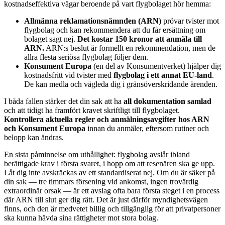
kostnadseffektiva vägar beroende på vart flygbolaget hör hemma:
Allmänna reklamationsnämnden (ARN)
prövar tvister mot
flygbolag och kan rekommendera att du får ersättning om
bolaget sagt nej.
Det kostar 150 kronor att anmäla till
ARN.
ARN:s beslut är formellt en rekommendation, men de
allra flesta seriösa flygbolag följer dem.
Konsument Europa
(en del av Konsumentverket) hjälper dig
kostnadsfritt vid tvister med
flygbolag i ett annat EU-land
.
De kan medla och vägleda dig i gränsöverskridande ärenden.
I båda fallen stärker det din sak att ha
all dokumentation samlad
och att tidigt ha framfört kravet skriftligt till flygbolaget.
Kontrollera aktuella regler och anmälningsavgifter hos ARN
och Konsument Europa
innan du anmäler, eftersom rutiner och
belopp kan ändras.
En sista påminnelse om uthållighet: flygbolag avslår ibland
berättigade krav i första svaret, i hopp om att resenären ska ge upp.
Låt dig inte avskräckas av ett standardiserat nej. Om du är säker på
din sak — tre timmars försening vid ankomst, ingen trovärdig
extraordinär orsak — är ett avslag ofta bara första steget i en process
där ARN till slut ger dig rätt. Det är just därför myndighetsvägen
finns, och den är medvetet billig och tillgänglig för att privatpersoner
ska kunna hävda sina rättigheter mot stora bolag.