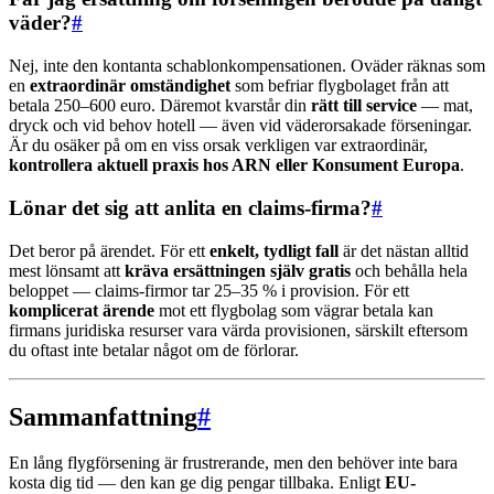
väder?
#
Nej, inte den kontanta schablonkompensationen. Oväder räknas som
en
extraordinär omständighet
som befriar flygbolaget från att
betala 250–600 euro. Däremot kvarstår din
rätt till service
— mat,
dryck och vid behov hotell — även vid väderorsakade förseningar.
Är du osäker på om en viss orsak verkligen var extraordinär,
kontrollera aktuell praxis hos ARN eller Konsument Europa
.
Lönar det sig att anlita en claims-firma?
#
Det beror på ärendet. För ett
enkelt, tydligt fall
är det nästan alltid
mest lönsamt att
kräva ersättningen själv gratis
och behålla hela
beloppet — claims-firmor tar 25–35 % i provision. För ett
komplicerat ärende
mot ett flygbolag som vägrar betala kan
firmans juridiska resurser vara värda provisionen, särskilt eftersom
du oftast inte betalar något om de förlorar.
Sammanfattning
#
En lång flygförsening är frustrerande, men den behöver inte bara
kosta dig tid — den kan ge dig pengar tillbaka. Enligt
EU-