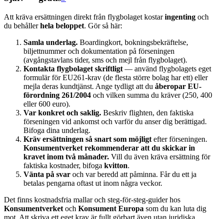
Att kräva ersättningen direkt från flygbolaget kostar
ingenting
och
du behåller
hela beloppet
. Gör så här:
Samla underlag.
Boardingkort, bokningsbekräftelse,
biljettnummer och dokumentation på förseningen
(avgångstavlans tider, sms och mejl från flygbolaget).
Kontakta flygbolaget skriftligt
— använd flygbolagets eget
formulär för EU261-krav (de flesta större bolag har ett) eller
mejla deras kundtjänst. Ange tydligt att du
åberopar EU-
förordning 261/2004
och vilken summa du kräver (250, 400
eller 600 euro).
Var konkret och saklig.
Beskriv flighten, den faktiska
förseningen vid ankomst och varför du anser dig berättigad.
Bifoga dina underlag.
Kräv ersättningen så snart som möjligt
efter förseningen.
Konsumentverket rekommenderar att du skickar in
kravet inom två månader.
Vill du även kräva ersättning för
faktiska kostnader, bifoga
kvitton
.
Vänta på svar
och var beredd att påminna. Får du ett ja
betalas pengarna oftast ut inom några veckor.
Det finns kostnadsfria mallar och steg-för-steg-guider hos
Konsumentverket
och
Konsument Europa
som du kan luta dig
mot. Att skriva ett eget krav är fullt görbart även utan juridiska