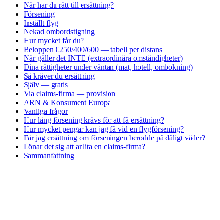
När har du rätt till ersättning?
Försening
Inställt flyg
Nekad ombordstigning
Hur mycket får du?
Beloppen €250/400/600 — tabell per distans
När gäller det INTE (extraordinära omständigheter)
Dina rättigheter under väntan (mat, hotell, ombokning)
Så kräver du ersättning
Själv — gratis
Via claims-firma — provision
ARN & Konsument Europa
Vanliga frågor
Hur lång försening krävs för att få ersättning?
Hur mycket pengar kan jag få vid en flygförsening?
Får jag ersättning om förseningen berodde på dåligt väder?
Lönar det sig att anlita en claims-firma?
Sammanfattning