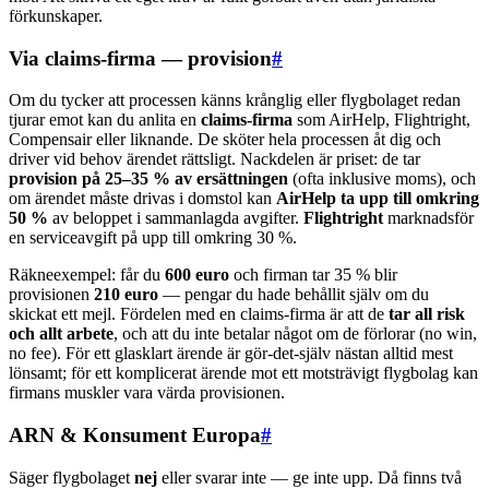
förkunskaper.
Via claims-firma — provision
#
Om du tycker att processen känns krånglig eller flygbolaget redan
tjurar emot kan du anlita en
claims-firma
som AirHelp, Flightright,
Compensair eller liknande. De sköter hela processen åt dig och
driver vid behov ärendet rättsligt. Nackdelen är priset: de tar
provision på 25–35 % av ersättningen
(ofta inklusive moms), och
om ärendet måste drivas i domstol kan
AirHelp ta upp till omkring
50 %
av beloppet i sammanlagda avgifter.
Flightright
marknadsför
en serviceavgift på upp till omkring 30 %.
Räkneexempel: får du
600 euro
och firman tar 35 % blir
provisionen
210 euro
— pengar du hade behållit själv om du
skickat ett mejl. Fördelen med en claims-firma är att de
tar all risk
och allt arbete
, och att du inte betalar något om de förlorar (no win,
no fee). För ett glasklart ärende är gör-det-själv nästan alltid mest
lönsamt; för ett komplicerat ärende mot ett motsträvigt flygbolag kan
firmans muskler vara värda provisionen.
ARN & Konsument Europa
#
Säger flygbolaget
nej
eller svarar inte — ge inte upp. Då finns två