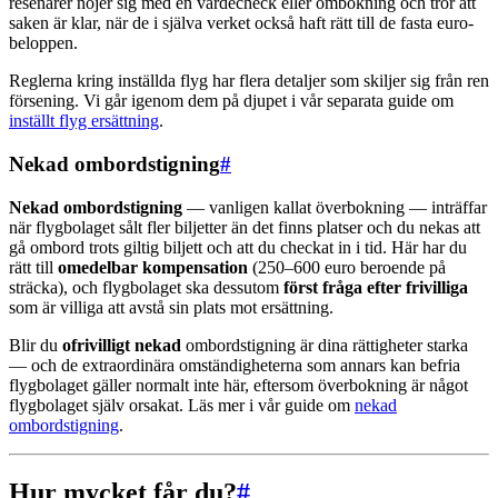
resenärer nöjer sig med en värdecheck eller ombokning och tror att
saken är klar, när de i själva verket också haft rätt till de fasta euro-
beloppen.
Reglerna kring inställda flyg har flera detaljer som skiljer sig från ren
försening. Vi går igenom dem på djupet i vår separata guide om
inställt flyg ersättning
.
Nekad ombordstigning
#
Nekad ombordstigning
— vanligen kallat överbokning — inträffar
när flygbolaget sålt fler biljetter än det finns platser och du nekas att
gå ombord trots giltig biljett och att du checkat in i tid. Här har du
rätt till
omedelbar kompensation
(250–600 euro beroende på
sträcka), och flygbolaget ska dessutom
först fråga efter frivilliga
som är villiga att avstå sin plats mot ersättning.
Blir du
ofrivilligt nekad
ombordstigning är dina rättigheter starka
— och de extraordinära omständigheterna som annars kan befria
flygbolaget gäller normalt inte här, eftersom överbokning är något
flygbolaget själv orsakat. Läs mer i vår guide om
nekad
ombordstigning
.
Hur mycket får du?
#