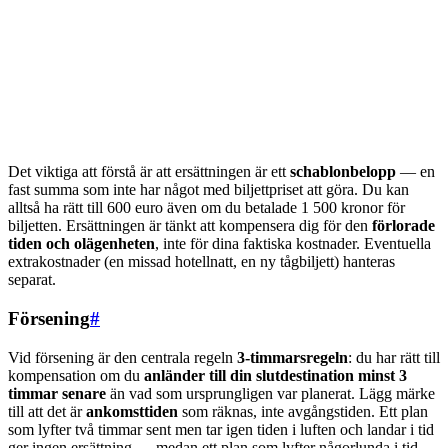
Det viktiga att förstå är att ersättningen är ett
schablonbelopp
— en
fast summa som inte har något med biljettpriset att göra. Du kan
alltså ha rätt till 600 euro även om du betalade 1 500 kronor för
biljetten. Ersättningen är tänkt att kompensera dig för den
förlorade
tiden och olägenheten
, inte för dina faktiska kostnader. Eventuella
extrakostnader (en missad hotellnatt, en ny tågbiljett) hanteras
separat.
Försening
#
Vid försening är den centrala regeln
3-timmarsregeln
: du har rätt till
kompensation om du
anländer till din slutdestination minst 3
timmar senare
än vad som ursprungligen var planerat. Lägg märke
till att det är
ankomsttiden
som räknas, inte avgångstiden. Ett plan
som lyfter två timmar sent men tar igen tiden i luften och landar i tid
ger ingen ersättning — medan ett plan som lyfter någorlunda i tid