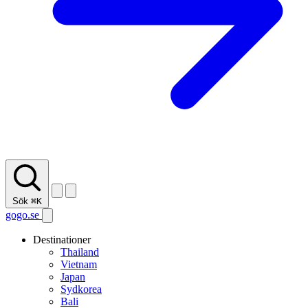
Sök
⌘K
gogo.se
Destinationer
Thailand
Vietnam
Japan
Sydkorea
Bali