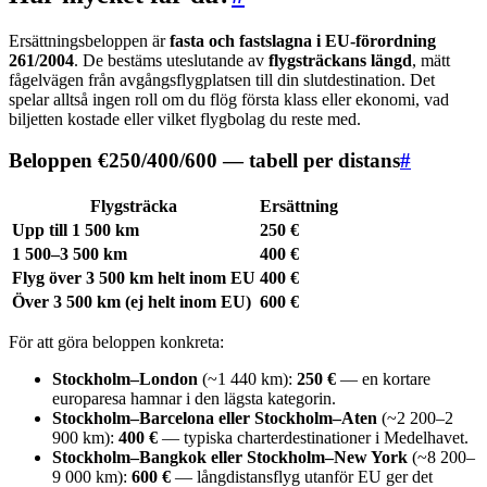
Ersättningsbeloppen är
fasta och fastslagna i EU-förordning
261/2004
. De bestäms uteslutande av
flygsträckans längd
, mätt
fågelvägen från avgångsflygplatsen till din slutdestination. Det
spelar alltså ingen roll om du flög första klass eller ekonomi, vad
biljetten kostade eller vilket flygbolag du reste med.
Beloppen €250/400/600 — tabell per distans
#
Flygsträcka
Ersättning
Upp till 1 500 km
250 €
1 500–3 500 km
400 €
Flyg över 3 500 km helt inom EU
400 €
Över 3 500 km (ej helt inom EU)
600 €
För att göra beloppen konkreta:
Stockholm–London
(~1 440 km):
250 €
— en kortare
europaresa hamnar i den lägsta kategorin.
Stockholm–Barcelona eller Stockholm–Aten
(~2 200–2
900 km):
400 €
— typiska charterdestinationer i Medelhavet.
Stockholm–Bangkok eller Stockholm–New York
(~8 200–
9 000 km):
600 €
— långdistansflyg utanför EU ger det