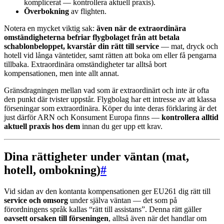
komplicerat — kontrollera aktuell praxis).
Överbokning
av flighten.
Notera en mycket viktig sak:
även när de extraordinära
omständigheterna befriar flygbolaget från att betala
schablonbeloppet, kvarstår din rätt till service
— mat, dryck och
hotell vid långa väntetider, samt rätten att boka om eller få pengarna
tillbaka. Extraordinära omständigheter tar alltså bort
kompensationen, men inte allt annat.
Gränsdragningen mellan vad som är extraordinärt och inte är ofta
den punkt där tvister uppstår. Flygbolag har ett intresse av att klassa
förseningar som extraordinära. Köper du inte deras förklaring är det
just därför ARN och Konsument Europa finns —
kontrollera alltid
aktuell praxis hos dem
innan du ger upp ett krav.
Dina rättigheter under väntan (mat,
hotell, ombokning)
#
Vid sidan av den kontanta kompensationen ger EU261 dig rätt till
service och omsorg
under själva väntan — det som på
förordningens språk kallas “rätt till assistans”. Denna rätt gäller
oavsett orsaken till förseningen
, alltså även när det handlar om