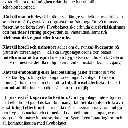
extraordinära omständigheter där du inte har rätt till
schablonbeloppet.
Rätt till mat och dryck
inträder vid längre väntetider, med trösklar
som beror på flygsträckan (i grova drag från ungefär två timmars
försening på korta flyg). Flygbolaget ska erbjuda dig
förfriskningar
och måltider i rimlig proportion
till väntetiden, samt
två
telefonsamtal, e-post eller liknande
.
Rätt till hotell och transport
gäller om du tvingas
övernatta
på
grund av förseningen — då ska flygbolaget ordna och betala
hotellrum samt transport
mellan flygplatsen och hotellet. Detta är
en av de mest värdefulla rättigheterna vid en inställd kvällsavgång.
Rätt till ombokning eller återbetalning
gäller framför allt vid
inställda flyg och mycket långa förseningar (vanligen från fem
timmar): du kan välja mellan att
få biljettpriset återbetalat
eller bli
ombokad
till din destination så snart som möjligt.
Ett praktiskt råd:
spara alla kvitton
. Om flygbolaget inte erbjuder
mat eller hotell på plats kan du i många fall
betala själv och kräva
ersättning i efterhand
— men då måste kostnaderna vara
rimliga
(en flygplatsmacka och ett medelklasshotell, inte champagne och
svit) och du måste kunna styrka dem. Spara även boardingkort och
all kommunikation med flygbolaget.