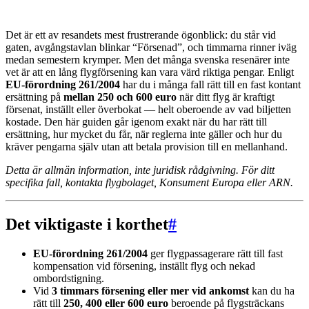
Det är ett av resandets mest frustrerande ögonblick: du står vid
gaten, avgångstavlan blinkar “Försenad”, och timmarna rinner iväg
medan semestern krymper. Men det många svenska resenärer inte
vet är att en lång flygförsening kan vara värd riktiga pengar. Enligt
EU-förordning 261/2004
har du i många fall rätt till en fast kontant
ersättning på
mellan 250 och 600 euro
när ditt flyg är kraftigt
försenat, inställt eller överbokat — helt oberoende av vad biljetten
kostade. Den här guiden går igenom exakt när du har rätt till
ersättning, hur mycket du får, när reglerna inte gäller och hur du
kräver pengarna själv utan att betala provision till en mellanhand.
Detta är allmän information, inte juridisk rådgivning. För ditt
specifika fall, kontakta flygbolaget, Konsument Europa eller ARN.
Det viktigaste i korthet
#
EU-förordning 261/2004
ger flygpassagerare rätt till fast
kompensation vid försening, inställt flyg och nekad
ombordstigning.
Vid
3 timmars försening eller mer vid ankomst
kan du ha
rätt till
250, 400 eller 600 euro
beroende på flygsträckans