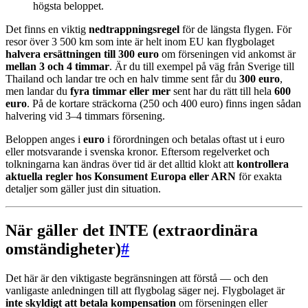
högsta beloppet.
Det finns en viktig
nedtrappningsregel
för de längsta flygen. För
resor över 3 500 km som inte är helt inom EU kan flygbolaget
halvera ersättningen till 300 euro
om förseningen vid ankomst är
mellan 3 och 4 timmar
. Är du till exempel på väg från Sverige till
Thailand och landar tre och en halv timme sent får du
300 euro
,
men landar du
fyra timmar eller mer
sent har du rätt till hela
600
euro
. På de kortare sträckorna (250 och 400 euro) finns ingen sådan
halvering vid 3–4 timmars försening.
Beloppen anges i
euro
i förordningen och betalas oftast ut i euro
eller motsvarande i svenska kronor. Eftersom regelverket och
tolkningarna kan ändras över tid är det alltid klokt att
kontrollera
aktuella regler hos Konsument Europa eller ARN
för exakta
detaljer som gäller just din situation.
När gäller det INTE (extraordinära
omständigheter)
#
Det här är den viktigaste begränsningen att förstå — och den
vanligaste anledningen till att flygbolag säger nej. Flygbolaget är
inte skyldigt att betala kompensation
om förseningen eller