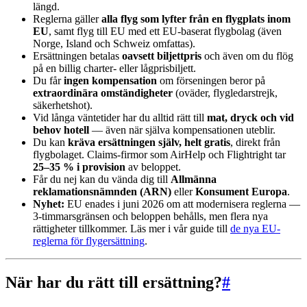
längd.
Reglerna gäller
alla flyg som lyfter från en flygplats inom
EU
, samt flyg till EU med ett EU-baserat flygbolag (även
Norge, Island och Schweiz omfattas).
Ersättningen betalas
oavsett biljettpris
och även om du flög
på en billig charter- eller lågprisbiljett.
Du får
ingen kompensation
om förseningen beror på
extraordinära omständigheter
(oväder, flygledarstrejk,
säkerhetshot).
Vid långa väntetider har du alltid rätt till
mat, dryck och vid
behov hotell
— även när själva kompensationen uteblir.
Du kan
kräva ersättningen själv, helt gratis
, direkt från
flygbolaget. Claims-firmor som AirHelp och Flightright tar
25–35 % i provision
av beloppet.
Får du nej kan du vända dig till
Allmänna
reklamationsnämnden (ARN)
eller
Konsument Europa
.
Nyhet:
EU enades i juni 2026 om att modernisera reglerna —
3-timmarsgränsen och beloppen behålls, men flera nya
rättigheter tillkommer. Läs mer i vår guide till
de nya EU-
reglerna för flygersättning
.
När har du rätt till ersättning?
#