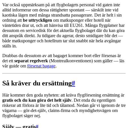
Var också uppmärksam på att flygbolagets personal vid gaten inte
alltid informerar om dessa rättigheter spontant — särskilt inte vid
kaotiska lägen med många strandsatta passagerare. Det är helt i sin
ordning att
be uttryckligen
om matkuponger eller hotell när
väntetiden drar ut, och att hänvisa till EU261. Många flygplatser har
dessutom en servicedisk för det aktuella flygbolaget där du kan göra
ditt anspråk direkt. Ju tidigare du agerar, desto smidigare blir det —
både matkuponger och hotellrum tar slut snabbt när hela avgångar
ställs in.
Drabbas du dessutom av att bagaget kommer bort eller försenas är
det ett
separat regelverk
(Montrealkonventionen) som gäller — läs
vår guide om
försenat bagage
.
Så kräver du ersättning
#
Här kommer den goda nyheten: att kräva flygförsening ersättning är
gratis och du kan göra det helt själv
. Det enda du egentligen
riskerar att förlora är lite tid och tålamod. Nedan går vi igenom de tre
vägarna — gör-det-själv, claims-firma och myndighetsvägen om
flygbolaget säger nej.
Själv — gratis
#