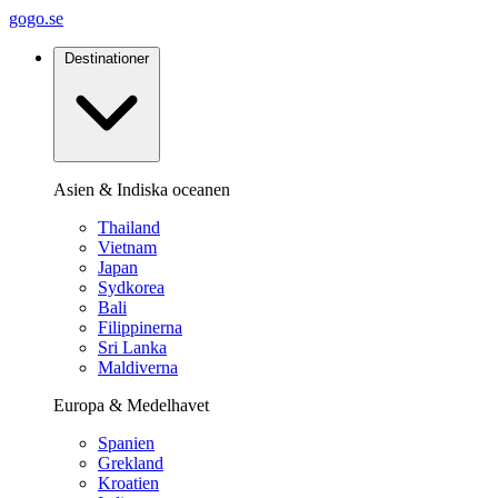
gogo.se
Destinationer
Asien & Indiska oceanen
Thailand
Vietnam
Japan
Sydkorea
Bali
Filippinerna
Sri Lanka
Maldiverna
Europa & Medelhavet
Spanien
Grekland
Kroatien