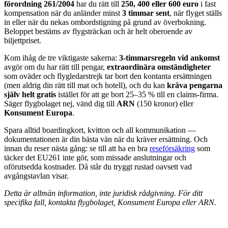
förordning 261/2004
har du rätt till
250, 400 eller 600 euro
i fast
kompensation när du anländer minst
3 timmar sent
, när flyget ställs
in eller när du nekas ombordstigning på grund av överbokning.
Beloppet bestäms av flygsträckan och är helt oberoende av
biljettpriset.
Kom ihåg de tre viktigaste sakerna:
3-timmarsregeln vid ankomst
avgör om du har rätt till pengar,
extraordinära omständigheter
som oväder och flygledarstrejk tar bort den kontanta ersättningen
(men aldrig din rätt till mat och hotell), och du kan
kräva pengarna
själv helt gratis
istället för att ge bort 25–35 % till en claims-firma.
Säger flygbolaget nej, vänd dig till
ARN
(150 kronor) eller
Konsument Europa
.
Spara alltid boardingkort, kvitton och all kommunikation —
dokumentationen är din bästa vän när du kräver ersättning. Och
innan du reser nästa gång: se till att ha en bra
reseförsäkring
som
täcker det EU261 inte gör, som missade anslutningar och
oförutsedda kostnader. Då står du tryggt rustad oavsett vad
avgångstavlan visar.
Detta är allmän information, inte juridisk rådgivning. För ditt
specifika fall, kontakta flygbolaget, Konsument Europa eller ARN.