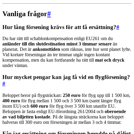
Vanliga frågor
#
Hur lång försening krävs för att få ersättning?
#
Du har rätt till schablonkompensation enligt EU261 om du
anländer till din slutdestination minst 3 timmar senare
än
planerat. Det är
ankomsttiden
som räknas, inte hur sent planet lyfte.
Vid kortare förseningar än tre timmar utgår ingen kontant
kompensation, men du kan fortfarande ha rätt till
mat och dryck
under väntan.
Hur mycket pengar kan jag få vid en flygförsening?
#
Beloppet beror på flygsträckan:
250 euro
för flyg upp till 1 500 km,
400 euro
för flyg mellan 1 500 och 3 500 km (samt längre flyg
inom EU) och
600 euro
för flyg över 3 500 km utanför EU.
Beloppen är fasta enligt EU-förordning 261/2004 och
oberoende
av vad biljetten kostade
. På de längsta sträckorna kan beloppet
halveras till 300 euro om förseningen är mellan 3 och 4 timmar.
Får jag ersättning om förseningen berodde på dåligt