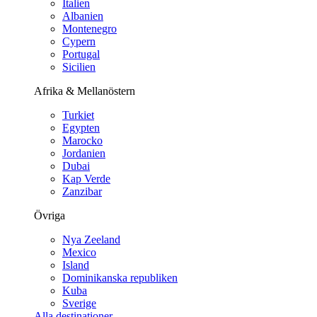
Italien
Albanien
Montenegro
Cypern
Portugal
Sicilien
Afrika & Mellanöstern
Turkiet
Egypten
Marocko
Jordanien
Dubai
Kap Verde
Zanzibar
Övriga
Nya Zeeland
Mexico
Island
Dominikanska republiken
Kuba
Sverige
Alla destinationer