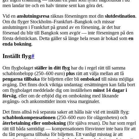
men landar tre och en halv timme sent kan göra det.
Vid en
anslutningsresa
räknas förseningen mot din
slutdestination
.
Om du flyger Stockholm–Frankfurt–Bangkok och missar
anslutningen i Frankfurt på grund av en försening, är det hur
försenad du blir till Bangkok som avgör — inte förseningen på den
första delsträckan. Detta gäller så länge hela resan är bokad som
en
enda bokning
.
Inställt flyg
#
Om flygbolaget
ställer in ditt flyg
har du i regel rätt till samma
schablonbelopp (250–600 euro)
plus
rätt att välja mellan att få
pengarna tillbaka
för biljetten eller bli
ombokad
till nästa möjliga
avgång. Det finns dock viktiga undantag: ersättningen kan falla bort
om flygbolaget meddelade dig om inställelsen
minst 14 dagar i
förväg
, eller om de erbjöd dig en ombokning med liknande
avgångs- och ankomsttider inom vissa marginaler.
Det finns alltså två separata saker att hålla isär vid ett inställt flyg:
schablonkompensationen
(250–600 euro för olägenheten) och
återbetalning eller ombokning
(för själva resan). Du har som regel
rätt till båda samtidigt — kompensationen försvinner inte bara för att
du fått pengarna tillbaka för biljetten. Ett vanligt misstag är att