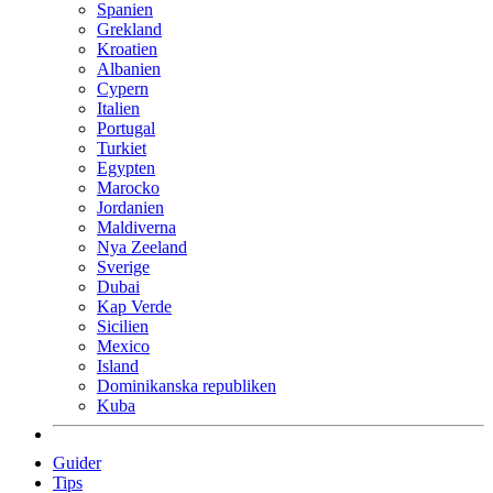
Spanien
Grekland
Kroatien
Albanien
Cypern
Italien
Portugal
Turkiet
Egypten
Marocko
Jordanien
Maldiverna
Nya Zeeland
Sverige
Dubai
Kap Verde
Sicilien
Mexico
Island
Dominikanska republiken
Kuba
Guider
Tips