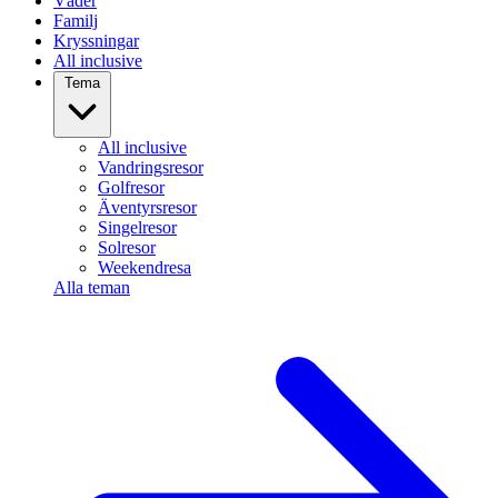
Väder
Familj
Kryssningar
All inclusive
Tema
All inclusive
Vandringsresor
Golfresor
Äventyrsresor
Singelresor
Solresor
Weekendresa
Alla teman