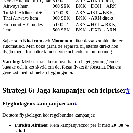
Norse Atlantic ut + Qatar
5 000–7
ARN→HKT direkt,
Airways hem
000 SEK
BKK→DOH→ARN
Turkish Airlines ut +
5 500–8
ARN→IST→BKK,
Thai Airways hem
000 SEK
BKK→ARN direkt
Finnair ut + Emirates
5 000–7
ARN→HEL→BKK,
hem
500 SEK
BKK→DXB→ARN
Sajter som
Kiwi.com
och
Momondo
hittar dessa kombinationer
automatiskt. Men boka gärna de separata biljetterna direkt hos
flygbolagen för bättre kundservice och enklare ombokning.
Varning:
Med separata bokningar har du inget genomgående
bagage och inget skydd om det första flyget är försenat. Planera
generöst med tid mellan flygningarna.
Strategi 6: Jaga kampanjer och felpriser
#
Flygbolagens kampanjveckor
#
De stora flygbolagen kör regelbundna kampanjer:
Turkish Airlines:
Flera kampanjveckor per år med
20–30 %
rabatt