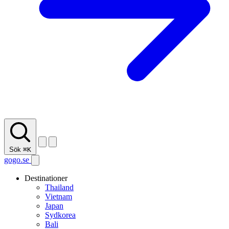
Sök
⌘K
gogo.se
Destinationer
Thailand
Vietnam
Japan
Sydkorea
Bali