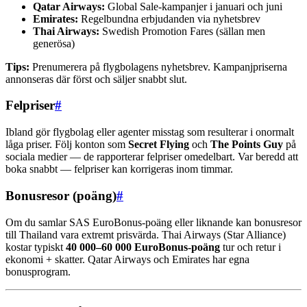
Qatar Airways:
Global Sale-kampanjer i januari och juni
Emirates:
Regelbundna erbjudanden via nyhetsbrev
Thai Airways:
Swedish Promotion Fares (sällan men
generösa)
Tips:
Prenumerera på flygbolagens nyhetsbrev. Kampanjpriserna
annonseras där först och säljer snabbt slut.
Felpriser
#
Ibland gör flygbolag eller agenter misstag som resulterar i onormalt
låga priser. Följ konton som
Secret Flying
och
The Points Guy
på
sociala medier — de rapporterar felpriser omedelbart. Var beredd att
boka snabbt — felpriser kan korrigeras inom timmar.
Bonusresor (poäng)
#
Om du samlar SAS EuroBonus-poäng eller liknande kan bonusresor
till Thailand vara extremt prisvärda. Thai Airways (Star Alliance)
kostar typiskt
40 000–60 000 EuroBonus-poäng
tur och retur i
ekonomi + skatter. Qatar Airways och Emirates har egna
bonusprogram.