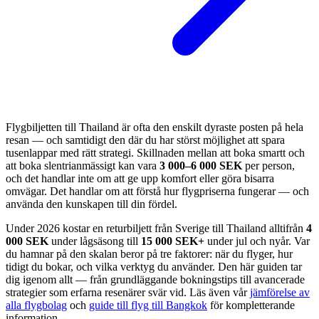
Flygbiljetten till Thailand är ofta den enskilt dyraste posten på hela
resan — och samtidigt den där du har störst möjlighet att spara
tusenlappar med rätt strategi. Skillnaden mellan att boka smartt och
att boka slentrianmässigt kan vara
3 000–6 000 SEK
per person,
och det handlar inte om att ge upp komfort eller göra bisarra
omvägar. Det handlar om att förstå hur flygpriserna fungerar — och
använda den kunskapen till din fördel.
Under 2026 kostar en returbiljett från Sverige till Thailand alltifrån
4
000 SEK
under lågsäsong till
15 000 SEK+
under jul och nyår. Var
du hamnar på den skalan beror på tre faktorer: när du flyger, hur
tidigt du bokar, och vilka verktyg du använder. Den här guiden tar
dig igenom allt — från grundläggande bokningstips till avancerade
strategier som erfarna resenärer svär vid. Läs även vår
jämförelse av
alla flygbolag
och
guide till flyg till Bangkok
för kompletterande
information.