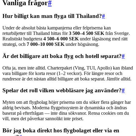
Vanliga frågor
#
Hur billigt kan man flyga till Thailand?
#
Under de absolut bästa kampanjerna eller felpriserna kan
returbiljetter till Thailand hittas för
3 500–4 500 SEK
från Sverige.
Realistiskt budgetera
4 500–6 000 SEK
under lågsäsong med rätt
strategi, och
7 000–10 000 SEK
under högsäsong.
Är det billigare att boka flyg och hotell separat?
#
Ofta ja, men inte alltid. Charterpaket (Ving, TUI, Apollo) kan ibland
vara billigare för korta resor (1–2 veckor). För längre resor och
rundresor är det nästan alltid billigare att boka separat. Jämför alltid.
Spelar det roll vilken webbläsare jag använder?
#
Myten om att flygbolag höjer priserna om du söker flera gånger har
aldrig bevisats. Moderna flygprissystem är dynamiska och ändras
baserat på efterfrågan — inte dina sökvanor. Rensa cookies om du
vill, men det påverkar sannolikt inte priset.
Bör jag boka direkt hos flygbolaget eller via en