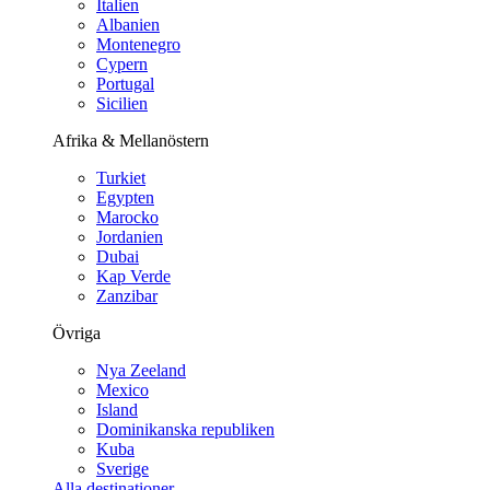
Italien
Albanien
Montenegro
Cypern
Portugal
Sicilien
Afrika & Mellanöstern
Turkiet
Egypten
Marocko
Jordanien
Dubai
Kap Verde
Zanzibar
Övriga
Nya Zeeland
Mexico
Island
Dominikanska republiken
Kuba
Sverige
Alla destinationer