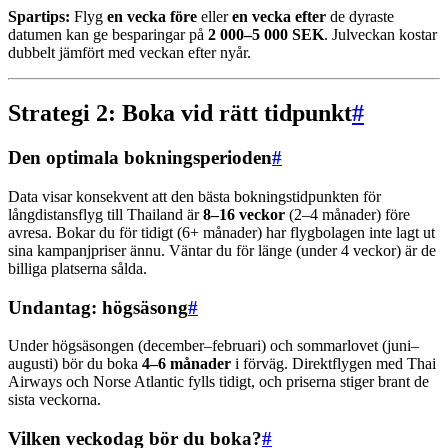
Spartips:
Flyg
en vecka före
eller
en vecka efter
de dyraste
datumen kan ge besparingar på
2 000–5 000 SEK
. Julveckan kostar
dubbelt jämfört med veckan efter nyår.
Strategi 2: Boka vid rätt tidpunkt
#
Den optimala bokningsperioden
#
Data visar konsekvent att den bästa bokningstidpunkten för
långdistansflyg till Thailand är
8–16 veckor
(2–4 månader) före
avresa. Bokar du för tidigt (6+ månader) har flygbolagen inte lagt ut
sina kampanjpriser ännu. Väntar du för länge (under 4 veckor) är de
billiga platserna sålda.
Undantag: högsäsong
#
Under högsäsongen (december–februari) och sommarlovet (juni–
augusti) bör du boka
4–6 månader
i förväg. Direktflygen med Thai
Airways och Norse Atlantic fylls tidigt, och priserna stiger brant de
sista veckorna.
Vilken veckodag bör du boka?
#