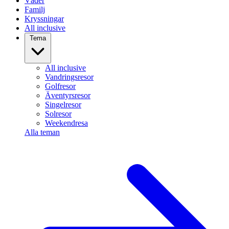
Väder
Familj
Kryssningar
All inclusive
Tema
All inclusive
Vandringsresor
Golfresor
Äventyrsresor
Singelresor
Solresor
Weekendresa
Alla teman