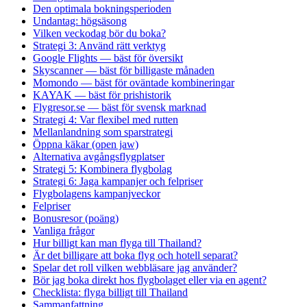
Den optimala bokningsperioden
Undantag: högsäsong
Vilken veckodag bör du boka?
Strategi 3: Använd rätt verktyg
Google Flights — bäst för översikt
Skyscanner — bäst för billigaste månaden
Momondo — bäst för oväntade kombineringar
KAYAK — bäst för prishistorik
Flygresor.se — bäst för svensk marknad
Strategi 4: Var flexibel med rutten
Mellanlandning som sparstrategi
Öppna käkar (open jaw)
Alternativa avgångsflygplatser
Strategi 5: Kombinera flygbolag
Strategi 6: Jaga kampanjer och felpriser
Flygbolagens kampanjveckor
Felpriser
Bonusresor (poäng)
Vanliga frågor
Hur billigt kan man flyga till Thailand?
Är det billigare att boka flyg och hotell separat?
Spelar det roll vilken webbläsare jag använder?
Bör jag boka direkt hos flygbolaget eller via en agent?
Checklista: flyga billigt till Thailand
Sammanfattning