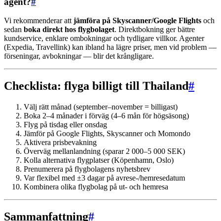
agent?
#
Vi rekommenderar att
jämföra på Skyscanner/Google Flights
och
sedan
boka direkt hos flygbolaget
. Direktbokning ger bättre
kundservice, enklare ombokningar och tydligare villkor. Agenter
(Expedia, Travellink) kan ibland ha lägre priser, men vid problem —
förseningar, avbokningar — blir det krångligare.
Checklista: flyga billigt till Thailand
#
Välj rätt månad (september–november = billigast)
Boka 2–4 månader i förväg (4–6 mån för högsäsong)
Flyg på tisdag eller onsdag
Jämför på Google Flights, Skyscanner och Momondo
Aktivera prisbevakning
Överväg mellanlandning (sparar 2 000–5 000 SEK)
Kolla alternativa flygplatser (Köpenhamn, Oslo)
Prenumerera på flygbolagens nyhetsbrev
Var flexibel med ±3 dagar på avrese-/hemresedatum
Kombinera olika flygbolag på ut- och hemresa
Sammanfattning
#