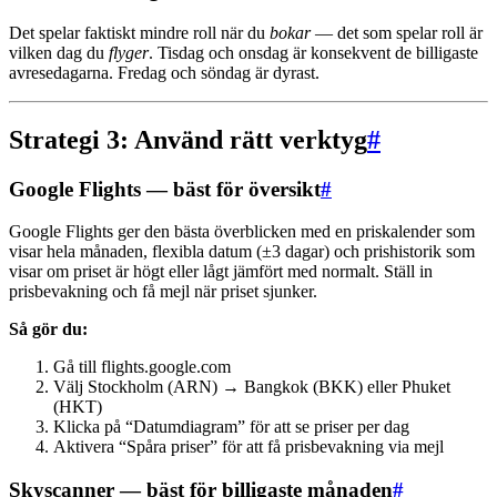
Det spelar faktiskt mindre roll när du
bokar
— det som spelar roll är
vilken dag du
flyger
. Tisdag och onsdag är konsekvent de billigaste
avresedagarna. Fredag och söndag är dyrast.
Strategi 3: Använd rätt verktyg
#
Google Flights — bäst för översikt
#
Google Flights ger den bästa överblicken med en priskalender som
visar hela månaden, flexibla datum (±3 dagar) och prishistorik som
visar om priset är högt eller lågt jämfört med normalt. Ställ in
prisbevakning och få mejl när priset sjunker.
Så gör du:
Gå till flights.google.com
Välj Stockholm (ARN) → Bangkok (BKK) eller Phuket
(HKT)
Klicka på “Datumdiagram” för att se priser per dag
Aktivera “Spåra priser” för att få prisbevakning via mejl
Skyscanner — bäst för billigaste månaden
#