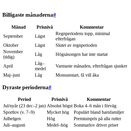
Billigaste månaderna
#
Månad
Prisnivå
Kommentar
Regnperiodens topp, minimal
September
Lägst
efterfrågan
Oktober
Lägst
Slutet av regnperioden
November
Låg
Högsäsongen har inte startat
(tidig)
Låg–
April
Varmaste månaden, efterfrågan sjunker
medel
Maj–juni
Låg
Monsunstart, få vill åka
Dyraste perioderna
#
Period
Prisnivå
Kommentar
Jul/nyår (23 dec–2 jan)
Absolut högst
Boka 4–6 mån i förväg
Sportlov (v. 7–9)
Mycket hög
Populärt bland barnfamiljer
Julhelgen
Hög
Premiumpris på alla rutter
Juli–augusti
Medel–hög
Sommarlov driver priset