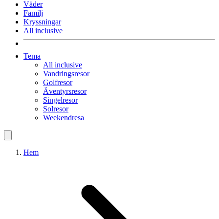
Väder
Familj
Kryssningar
All inclusive
Tema
All inclusive
Vandringsresor
Golfresor
Äventyrsresor
Singelresor
Solresor
Weekendresa
Hem