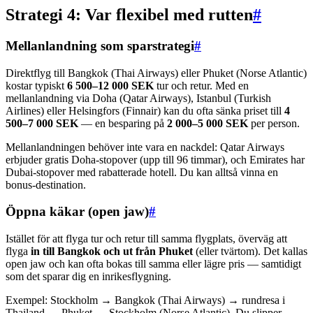
Strategi 4: Var flexibel med rutten
#
Mellanlandning som sparstrategi
#
Direktflyg till Bangkok (Thai Airways) eller Phuket (Norse Atlantic)
kostar typiskt
6 500–12 000 SEK
tur och retur. Med en
mellanlandning via Doha (Qatar Airways), Istanbul (Turkish
Airlines) eller Helsingfors (Finnair) kan du ofta sänka priset till
4
500–7 000 SEK
— en besparing på
2 000–5 000 SEK
per person.
Mellanlandningen behöver inte vara en nackdel: Qatar Airways
erbjuder gratis Doha-stopover (upp till 96 timmar), och Emirates har
Dubai-stopover med rabatterade hotell. Du kan alltså vinna en
bonus-destination.
Öppna käkar (open jaw)
#
Istället för att flyga tur och retur till samma flygplats, överväg att
flyga
in till Bangkok och ut från Phuket
(eller tvärtom). Det kallas
open jaw och kan ofta bokas till samma eller lägre pris — samtidigt
som det sparar dig en inrikesflygning.
Exempel: Stockholm → Bangkok (Thai Airways) → rundresa i
Thailand → Phuket → Stockholm (Norse Atlantic). Du slipper