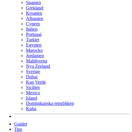
Spanien
Grekland
Kroatien
Albanien
Cypern
Italien
Portugal
Turkiet
Egypten
Marocko
Jordanien
Maldiverna
Nya Zeeland
Sverige
Dubai
Kap Verde
Sicilien
Mexico
Island
Dominikanska republiken
Kuba
Guider
Tips