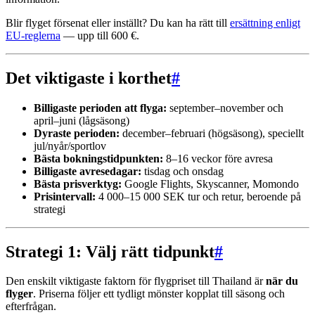
Blir flyget försenat eller inställt? Du kan ha rätt till
ersättning enligt
EU-reglerna
— upp till 600 €.
Det viktigaste i korthet
#
Billigaste perioden att flyga:
september–november och
april–juni (lågsäsong)
Dyraste perioden:
december–februari (högsäsong), speciellt
jul/nyår/sportlov
Bästa bokningstidpunkten:
8–16 veckor före avresa
Billigaste avresedagar:
tisdag och onsdag
Bästa prisverktyg:
Google Flights, Skyscanner, Momondo
Prisintervall:
4 000–15 000 SEK tur och retur, beroende på
strategi
Strategi 1: Välj rätt tidpunkt
#
Den enskilt viktigaste faktorn för flygpriset till Thailand är
när du
flyger
. Priserna följer ett tydligt mönster kopplat till säsong och
efterfrågan.