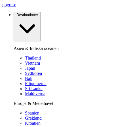
gogo.se
Destinationer
Asien & Indiska oceanen
Thailand
Vietnam
Japan
Sydkorea
Bali
Filippinerna
Sri Lanka
Maldiverna
Europa & Medelhavet
Spanien
Grekland
Kroatien