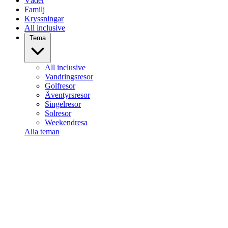
Väder
Familj
Kryssningar
All inclusive
Tema
All inclusive
Vandringsresor
Golfresor
Äventyrsresor
Singelresor
Solresor
Weekendresa
Alla teman