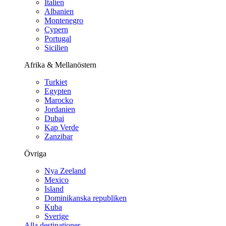
Italien
Albanien
Montenegro
Cypern
Portugal
Sicilien
Afrika & Mellanöstern
Turkiet
Egypten
Marocko
Jordanien
Dubai
Kap Verde
Zanzibar
Övriga
Nya Zeeland
Mexico
Island
Dominikanska republiken
Kuba
Sverige
Alla destinationer