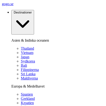
gogo.se
Destinationer
Asien & Indiska oceanen
Thailand
Vietnam
Japan
Sydkorea
Bali
Filippinerna
Sri Lanka
Maldiverna
Europa & Medelhavet
Spanien
Grekland
Kroatien