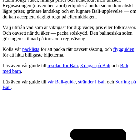
Regnsäsongen (november–april) erbjuder å andra sidan dramatiskt
lägre priser, grönare landskap och en lugnare Bali-upplevelse — om
du kan acceptera dagligt regn på eftermiddagen.
Välj utifrån vad som är viktigast för dig: väder, pris eller folkmassor.
Och oavsett när du åker — packa solskydd. Den balinesiska solen
gör ingen skillnad på torr- och regnsäsong.
Kolla vår
packlista
för att packa rätt oavsett säsong, och
flygguiden
för att hitta billigaste biljetterna.
Läs även vår guide till
resplan för Bali
,
3 dagar på Bali
och
Bali
med barn
.
Läs även vår guide till
vår Bali-guide
,
stränder i Bali
och
Surfing på
Bali
.