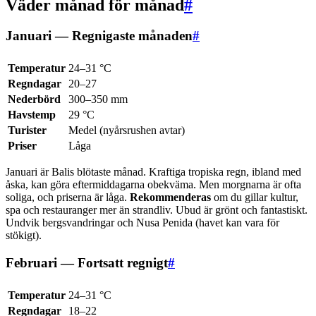
Väder månad för månad
#
Januari — Regnigaste månaden
#
Temperatur
24–31 °C
Regndagar
20–27
Nederbörd
300–350 mm
Havstemp
29 °C
Turister
Medel (nyårsrushen avtar)
Priser
Låga
Januari är Balis blötaste månad. Kraftiga tropiska regn, ibland med
åska, kan göra eftermiddagarna obekväma. Men morgnarna är ofta
soliga, och priserna är låga.
Rekommenderas
om du gillar kultur,
spa och restauranger mer än strandliv. Ubud är grönt och fantastiskt.
Undvik bergsvandringar och Nusa Penida (havet kan vara för
stökigt).
Februari — Fortsatt regnigt
#
Temperatur
24–31 °C
Regndagar
18–22