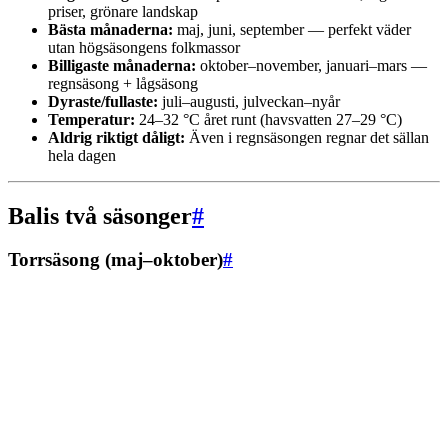
priser, grönare landskap
Bästa månaderna:
maj, juni, september — perfekt väder
utan högsäsongens folkmassor
Billigaste månaderna:
oktober–november, januari–mars —
regnsäsong + lågsäsong
Dyraste/fullaste:
juli–augusti, julveckan–nyår
Temperatur:
24–32 °C året runt (havsvatten 27–29 °C)
Aldrig riktigt dåligt:
Även i regnsäsongen regnar det sällan
hela dagen
Balis två säsonger
#
Torrsäsong (maj–oktober)
#