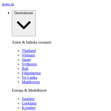
gogo.se
Destinationer
Asien & Indiska oceanen
Thailand
Vietnam
Japan
Sydkorea
Bali
Filippinerna
Sri Lanka
Maldiverna
Europa & Medelhavet
Spanien
Grekland
Kroatien