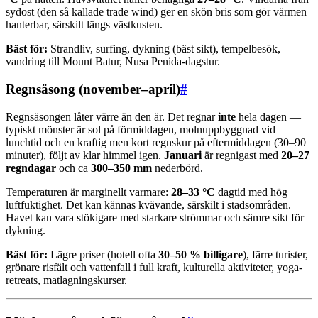
sydost (den så kallade trade wind) ger en skön bris som gör värmen
hanterbar, särskilt längs västkusten.
Bäst för:
Strandliv, surfing, dykning (bäst sikt), tempelbesök,
vandring till Mount Batur, Nusa Penida-dagstur.
Regnsäsong (november–april)
#
Regnsäsongen låter värre än den är. Det regnar
inte
hela dagen —
typiskt mönster är sol på förmiddagen, molnuppbyggnad vid
lunchtid och en kraftig men kort regnskur på eftermiddagen (30–90
minuter), följt av klar himmel igen.
Januari
är regnigast med
20–27
regndagar
och ca
300–350 mm
nederbörd.
Temperaturen är marginellt varmare:
28–33 °C
dagtid med hög
luftfuktighet. Det kan kännas kvävande, särskilt i stadsområden.
Havet kan vara stökigare med starkare strömmar och sämre sikt för
dykning.
Bäst för:
Lägre priser (hotell ofta
30–50 % billigare
), färre turister,
grönare risfält och vattenfall i full kraft, kulturella aktiviteter, yoga-
retreats, matlagningskurser.