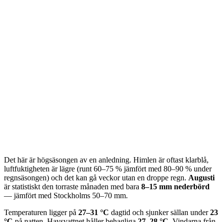
Det här är högsäsongen av en anledning. Himlen är oftast klarblå,
luftfuktigheten är lägre (runt 60–75 % jämfört med 80–90 % under
regnsäsongen) och det kan gå veckor utan en droppe regn.
Augusti
är statistiskt den torraste månaden med bara
8–15 mm nederbörd
— jämfört med Stockholms 50–70 mm.
Temperaturen ligger på
27–31 °C
dagtid och sjunker sällan under
23
°C
på natten. Havsvattnet håller behagliga
27–28 °C
. Vindarna från