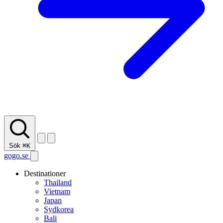
Sök
⌘K
gogo.se
Destinationer
Thailand
Vietnam
Japan
Sydkorea
Bali