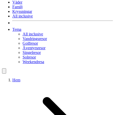
Väder
Familj
Kryssningar
All inclusive
Tema
All inclusive
Vandringsresor
Golfresor
Äventyrsresor
Singelresor
Solresor
Weekendresa
Hem