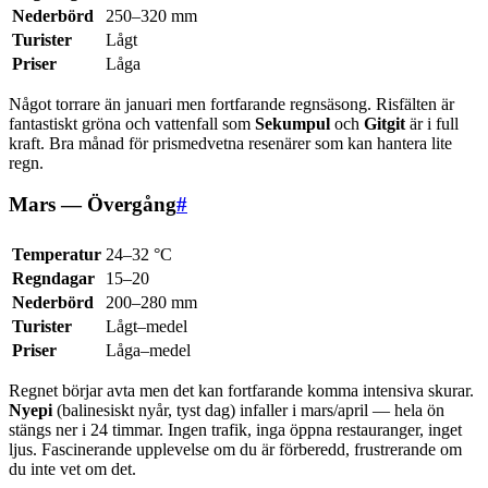
Nederbörd
250–320 mm
Turister
Lågt
Priser
Låga
Något torrare än januari men fortfarande regnsäsong. Risfälten är
fantastiskt gröna och vattenfall som
Sekumpul
och
Gitgit
är i full
kraft. Bra månad för prismedvetna resenärer som kan hantera lite
regn.
Mars — Övergång
#
Temperatur
24–32 °C
Regndagar
15–20
Nederbörd
200–280 mm
Turister
Lågt–medel
Priser
Låga–medel
Regnet börjar avta men det kan fortfarande komma intensiva skurar.
Nyepi
(balinesiskt nyår, tyst dag) infaller i mars/april — hela ön
stängs ner i 24 timmar. Ingen trafik, inga öppna restauranger, inget
ljus. Fascinerande upplevelse om du är förberedd, frustrerande om
du inte vet om det.