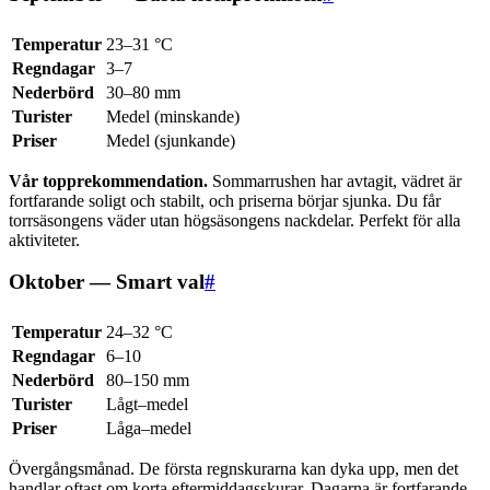
Temperatur
23–31 °C
Regndagar
3–7
Nederbörd
30–80 mm
Turister
Medel (minskande)
Priser
Medel (sjunkande)
Vår topprekommendation.
Sommarrushen har avtagit, vädret är
fortfarande soligt och stabilt, och priserna börjar sjunka. Du får
torrsäsongens väder utan högsäsongens nackdelar. Perfekt för alla
aktiviteter.
Oktober — Smart val
#
Temperatur
24–32 °C
Regndagar
6–10
Nederbörd
80–150 mm
Turister
Lågt–medel
Priser
Låga–medel
Övergångsmånad. De första regnskurarna kan dyka upp, men det
handlar oftast om korta eftermiddagsskurar. Dagarna är fortfarande