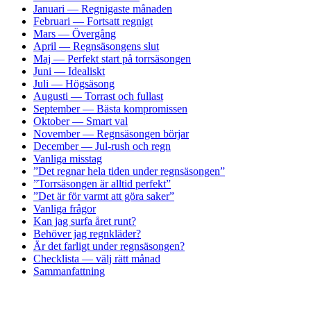
Januari — Regnigaste månaden
Februari — Fortsatt regnigt
Mars — Övergång
April — Regnsäsongens slut
Maj — Perfekt start på torrsäsongen
Juni — Idealiskt
Juli — Högsäsong
Augusti — Torrast och fullast
September — Bästa kompromissen
Oktober — Smart val
November — Regnsäsongen börjar
December — Jul-rush och regn
Vanliga misstag
”Det regnar hela tiden under regnsäsongen”
”Torrsäsongen är alltid perfekt”
”Det är för varmt att göra saker”
Vanliga frågor
Kan jag surfa året runt?
Behöver jag regnkläder?
Är det farligt under regnsäsongen?
Checklista — välj rätt månad
Sammanfattning