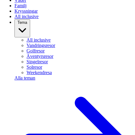
Väder
Familj
Kryssningar
All inclusive
Tema
All inclusive
Vandringsresor
Golfresor
Äventyrsresor
Singelresor
Solresor
Weekendresa
Alla teman