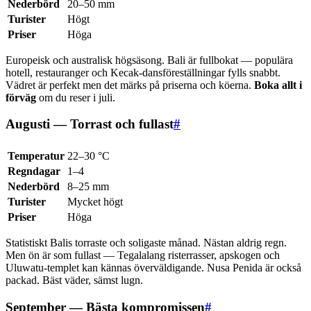
Nederbörd
20–50 mm
Turister
Högt
Priser
Höga
Europeisk och australisk högsäsong. Bali är fullbokat — populära
hotell, restauranger och Kecak-dansföreställningar fylls snabbt.
Vädret är perfekt men det märks på priserna och köerna.
Boka allt i
förväg
om du reser i juli.
Augusti — Torrast och fullast
#
Temperatur
22–30 °C
Regndagar
1–4
Nederbörd
8–25 mm
Turister
Mycket högt
Priser
Höga
Statistiskt Balis torraste och soligaste månad. Nästan aldrig regn.
Men ön är som fullast — Tegalalang risterrasser, apskogen och
Uluwatu-templet kan kännas överväldigande. Nusa Penida är också
packad. Bäst väder, sämst lugn.
September — Bästa kompromissen
#