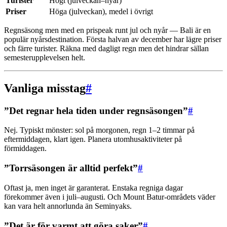
Turister
Högt (julveckan–nyår)
Priser
Höga (julveckan), medel i övrigt
Regnsäsong men med en prispeak runt jul och nyår — Bali är en
populär nyårsdestination. Första halvan av december har lägre priser
och färre turister. Räkna med dagligt regn men det hindrar sällan
semesterupplevelsen helt.
Vanliga misstag
#
”Det regnar hela tiden under regnsäsongen”
#
Nej. Typiskt mönster: sol på morgonen, regn 1–2 timmar på
eftermiddagen, klart igen. Planera utomhusaktiviteter på
förmiddagen.
”Torrsäsongen är alltid perfekt”
#
Oftast ja, men inget är garanterat. Enstaka regniga dagar
förekommer även i juli–augusti. Och Mount Batur-områdets väder
kan vara helt annorlunda än Seminyaks.
”Det är för varmt att göra saker”
#