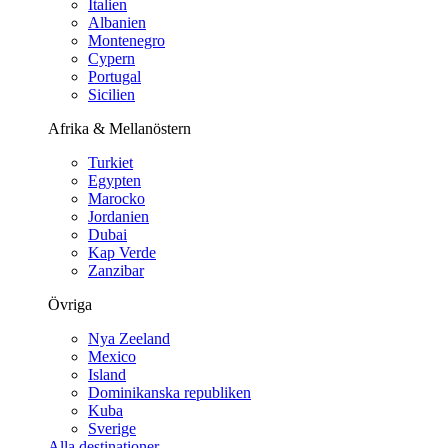
Italien
Albanien
Montenegro
Cypern
Portugal
Sicilien
Afrika & Mellanöstern
Turkiet
Egypten
Marocko
Jordanien
Dubai
Kap Verde
Zanzibar
Övriga
Nya Zeeland
Mexico
Island
Dominikanska republiken
Kuba
Sverige
Alla destinationer