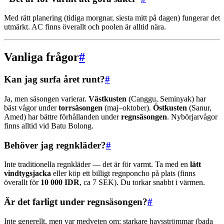
Med rätt planering (tidiga morgnar, siesta mitt på dagen) fungerar det
utmärkt. AC finns överallt och poolen är alltid nära.
Vanliga frågor
#
Kan jag surfa året runt?
#
Ja, men säsongen varierar.
Västkusten
(Canggu, Seminyak) har
bäst vågor under
torrsäsongen
(maj–oktober).
Östkusten
(Sanur,
Amed) har bättre förhållanden under
regnsäsongen
. Nybörjarvågor
finns alltid vid Batu Bolong.
Behöver jag regnkläder?
#
Inte traditionella regnkläder — det är för varmt. Ta med en
lätt
vindtygsjacka
eller köp ett billigt regnponcho på plats (finns
överallt för
10 000 IDR
, ca 7 SEK). Du torkar snabbt i värmen.
Är det farligt under regnsäsongen?
#
Inte generellt, men var medveten om: starkare havsströmmar (bada