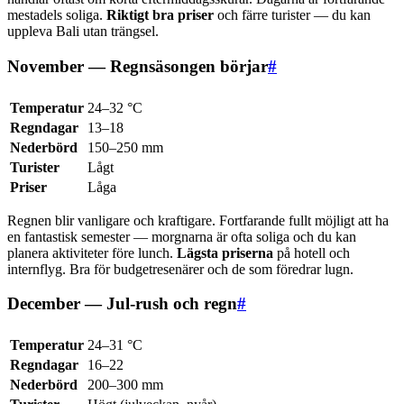
mestadels soliga.
Riktigt bra priser
och färre turister — du kan
uppleva Bali utan trängsel.
November — Regnsäsongen börjar
#
Temperatur
24–32 °C
Regndagar
13–18
Nederbörd
150–250 mm
Turister
Lågt
Priser
Låga
Regnen blir vanligare och kraftigare. Fortfarande fullt möjligt att ha
en fantastisk semester — morgnarna är ofta soliga och du kan
planera aktiviteter före lunch.
Lägsta priserna
på hotell och
internflyg. Bra för budgetresenärer och de som föredrar lugn.
December — Jul-rush och regn
#
Temperatur
24–31 °C
Regndagar
16–22
Nederbörd
200–300 mm