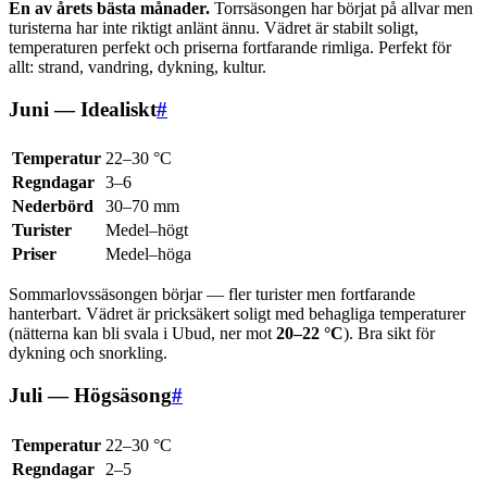
En av årets bästa månader.
Torrsäsongen har börjat på allvar men
turisterna har inte riktigt anlänt ännu. Vädret är stabilt soligt,
temperaturen perfekt och priserna fortfarande rimliga. Perfekt för
allt: strand, vandring, dykning, kultur.
Juni — Idealiskt
#
Temperatur
22–30 °C
Regndagar
3–6
Nederbörd
30–70 mm
Turister
Medel–högt
Priser
Medel–höga
Sommarlovssäsongen börjar — fler turister men fortfarande
hanterbart. Vädret är pricksäkert soligt med behagliga temperaturer
(nätterna kan bli svala i Ubud, ner mot
20–22 °C
). Bra sikt för
dykning och snorkling.
Juli — Högsäsong
#
Temperatur
22–30 °C
Regndagar
2–5