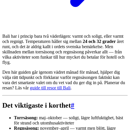
Bali har i princip bara två väderlägen: varmt och soligt, eller varmt
och regnigt. Temperaturen håller sig mellan
24 och 32 grader
året
runt, och det är aldrig kallt i ordets svenska bemärkelse. Men
skillnaden mellan torrsäsong och regnsäsong påverkar allt — från
vilka aktiviteter som funkar till hur mycket du betalar för hotell och
flyg.
Den här guiden går igenom vädret månad för månad, hjälper dig
välja rätt tidpunkt och förklarar varför regnsäsongen faktiskt kan
vara det smartaste valet om du vet vad du ger dig in på. Planerar du
resan? Läs vår
guide till resor till Bali
.
Det viktigaste i korthet
#
Torrsäsong:
maj–oktober — soligt, lägre luftfuktighet, bäst
för strand och utomhusaktiviteter
Regnsäsong:
november–april — varmt men blött, lägre