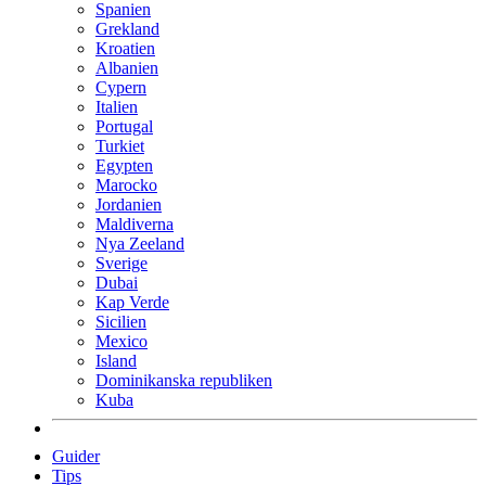
Spanien
Grekland
Kroatien
Albanien
Cypern
Italien
Portugal
Turkiet
Egypten
Marocko
Jordanien
Maldiverna
Nya Zeeland
Sverige
Dubai
Kap Verde
Sicilien
Mexico
Island
Dominikanska republiken
Kuba
Guider
Tips