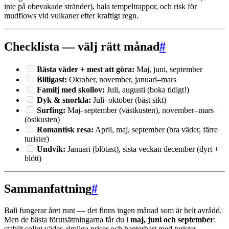
inte på obevakade stränder), hala tempeltrappor, och risk för
mudflows vid vulkaner efter kraftigt regn.
Checklista — välj rätt månad
#
Bästa väder + mest att göra:
Maj, juni, september
Billigast:
Oktober, november, januari–mars
Familj med skollov:
Juli, augusti (boka tidigt!)
Dyk & snorkla:
Juli–oktober (bäst sikt)
Surfing:
Maj–september (västkusten), november–mars
(östkusten)
Romantisk resa:
April, maj, september (bra väder, färre
turister)
Undvik:
Januari (blötast), sista veckan december (dyrt +
blött)
Sammanfattning
#
Bali fungerar året runt — det finns ingen månad som är helt avrådd.
Men de bästa förutsättningarna får du i
maj, juni och september
:
stabilt soligt väder, rimliga priser och hanterbart med turister.