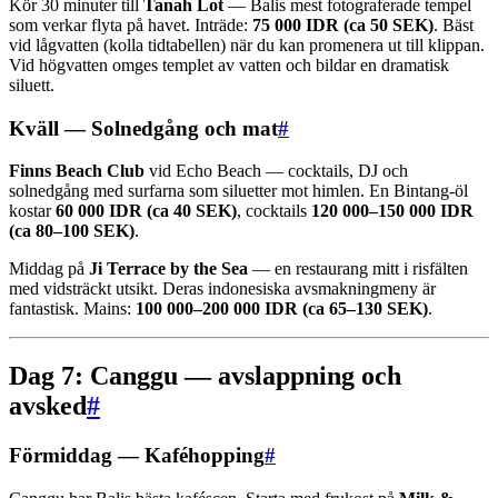
Kör 30 minuter till
Tanah Lot
— Balis mest fotograferade tempel
som verkar flyta på havet. Inträde:
75 000 IDR (ca 50 SEK)
. Bäst
vid lågvatten (kolla tidtabellen) när du kan promenera ut till klippan.
Vid högvatten omges templet av vatten och bildar en dramatisk
siluett.
Kväll — Solnedgång och mat
#
Finns Beach Club
vid Echo Beach — cocktails, DJ och
solnedgång med surfarna som siluetter mot himlen. En Bintang-öl
kostar
60 000 IDR (ca 40 SEK)
, cocktails
120 000–150 000 IDR
(ca 80–100 SEK)
.
Middag på
Ji Terrace by the Sea
— en restaurang mitt i risfälten
med vidsträckt utsikt. Deras indonesiska avsmakningmeny är
fantastisk. Mains:
100 000–200 000 IDR (ca 65–130 SEK)
.
Dag 7: Canggu — avslappning och
avsked
#
Förmiddag — Kaféhopping
#