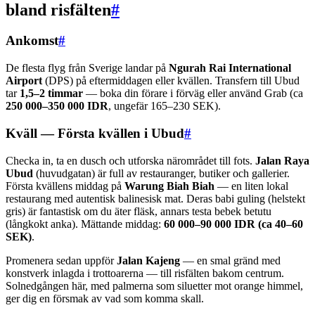
bland risfälten
#
Ankomst
#
De flesta flyg från Sverige landar på
Ngurah Rai International
Airport
(DPS) på eftermiddagen eller kvällen. Transfern till Ubud
tar
1,5–2 timmar
— boka din förare i förväg eller använd Grab (ca
250 000–350 000 IDR
, ungefär 165–230 SEK).
Kväll — Första kvällen i Ubud
#
Checka in, ta en dusch och utforska närområdet till fots.
Jalan Raya
Ubud
(huvudgatan) är full av restauranger, butiker och gallerier.
Första kvällens middag på
Warung Biah Biah
— en liten lokal
restaurang med autentisk balinesisk mat. Deras babi guling (helstekt
gris) är fantastisk om du äter fläsk, annars testa bebek betutu
(långkokt anka). Mättande middag:
60 000–90 000 IDR (ca 40–60
SEK)
.
Promenera sedan uppför
Jalan Kajeng
— en smal gränd med
konstverk inlagda i trottoarerna — till risfälten bakom centrum.
Solnedgången här, med palmerna som siluetter mot orange himmel,
ger dig en försmak av vad som komma skall.