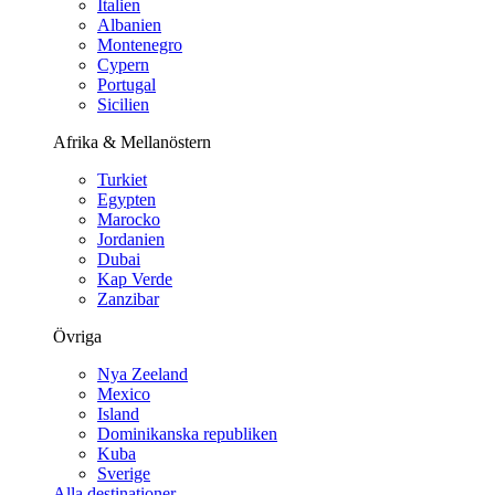
Italien
Albanien
Montenegro
Cypern
Portugal
Sicilien
Afrika & Mellanöstern
Turkiet
Egypten
Marocko
Jordanien
Dubai
Kap Verde
Zanzibar
Övriga
Nya Zeeland
Mexico
Island
Dominikanska republiken
Kuba
Sverige
Alla destinationer