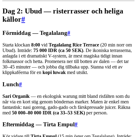
Dag 2: Ubud — risterrasser och heliga
källor
#
Förmiddag — Tegalalang
#
Starta klockan
8:00
vid
Tegalalang Rice Terrace
(20 min norr om
Ubud). Inträde:
75 000 IDR (ca 50 SEK)
. De ikoniska terrasserna,
anlagda i ett dramatiskt V-system, är mest magiska tidigt innan
folkmassor och hetta. Promenera ner till botten av dalen — det tar
30–45 minuter — och jobba dig tillbaka upp. Stanna vid ett av
klippkaféerna för en
kopi luwak
med utsikt.
Lunch
#
Sari Organik
— en ekologisk warung mitt bland risfälten som du
når via en kort stig genom böndernas marker. Maten är enkel men
fantastisk: nasi goreng, gado-gado och färskpressade juicer. Räkna
med
50 000–80 000 IDR (ca 33–53 SEK)
per person.
Eftermiddag — Tirta Empul
#
Kör vidare till
Tirta Empul
(15 min öster om Tegalalang). Inträde: