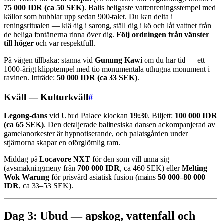
75 000 IDR (ca 50 SEK)
. Balis heligaste vattenreningsstempel med
källor som bubblar upp sedan 900-talet. Du kan delta i
reningsritualen — klä dig i sarong, ställ dig i kö och låt vattnet från
de heliga fontänerna rinna över dig.
Följ ordningen från vänster
till höger
och var respektfull.
På vägen tillbaka: stanna vid
Gunung Kawi
om du har tid — ett
1000-årigt klipptempel med tio monumentala uthugna monument i
ravinen. Inträde:
50 000 IDR (ca 33 SEK)
.
Kväll — Kulturkväll
#
Legong-dans
vid Ubud Palace klockan
19:30
. Biljett:
100 000 IDR
(ca 65 SEK)
. Den detaljerade balinesiska dansen ackompanjerad av
gamelanorkester är hypnotiserande, och palatsgården under
stjärnorna skapar en oförglömlig ram.
Middag på
Locavore NXT
för den som vill unna sig
(avsmakningmeny från
700 000 IDR
, ca 460 SEK) eller
Melting
Wok Warung
för prisvärd asiatisk fusion (mains
50 000–80 000
IDR
, ca 33–53 SEK).
Dag 3: Ubud — apskog, vattenfall och