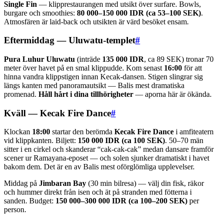
Single Fin
— klipprestaurangen med utsikt över surfare. Bowls,
burgare och smoothies:
80 000–150 000 IDR (ca 53–100 SEK)
.
Atmosfären är laid-back och utsikten är värd besöket ensam.
Eftermiddag — Uluwatu-templet
#
Pura Luhur Uluwatu
(inträde
135 000 IDR
, ca 89 SEK) tronar 70
meter över havet på en smal klippudde. Kom senast
16:00
för att
hinna vandra klippstigen innan Kecak-dansen. Stigen slingrar sig
längs kanten med panoramautsikt — Balis mest dramatiska
promenad.
Håll hårt i dina tillhörigheter
— aporna här är ökända.
Kväll — Kecak Fire Dance
#
Klockan
18:00
startar den berömda
Kecak Fire Dance
i amfiteatern
vid klippkanten. Biljett:
150 000 IDR (ca 100 SEK)
. 50–70 män
sitter i en cirkel och skanderar “cak-cak-cak” medan dansare framför
scener ur Ramayana-eposet — och solen sjunker dramatiskt i havet
bakom dem. Det är en av Balis mest oförglömliga upplevelser.
Middag på
Jimbaran Bay
(30 min bilresa) — välj din fisk, räkor
och hummer direkt från isen och ät på stranden med fötterna i
sanden. Budget:
150 000–300 000 IDR (ca 100–200 SEK)
per
person.