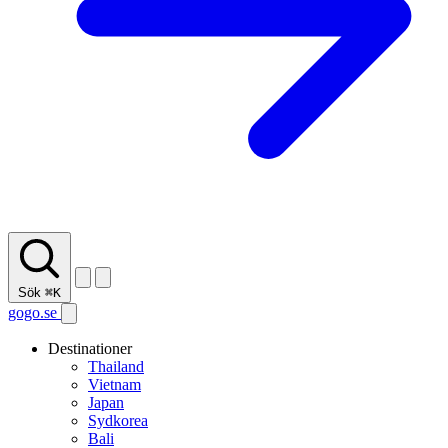
Sök
⌘K
gogo.se
Destinationer
Thailand
Vietnam
Japan
Sydkorea
Bali