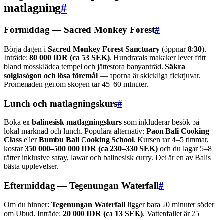
matlagning
#
Förmiddag — Sacred Monkey Forest
#
Börja dagen i
Sacred Monkey Forest Sanctuary
(öppnar
8:30
).
Inträde:
80 000 IDR (ca 53 SEK)
. Hundratals makaker lever fritt
bland mossklädda tempel och jättestora banyanträd.
Säkra
solglasögon och lösa föremål
— aporna är skickliga ficktjuvar.
Promenaden genom skogen tar 45–60 minuter.
Lunch och matlagningskurs
#
Boka en
balinesisk matlagningskurs
som inkluderar besök på
lokal marknad och lunch. Populära alternativ:
Paon Bali Cooking
Class
eller
Bumbu Bali Cooking School
. Kursen tar 4–5 timmar,
kostar
350 000–500 000 IDR (ca 230–330 SEK)
och du lagar 5–8
rätter inklusive satay, lawar och balinesisk curry. Det är en av Balis
bästa upplevelser.
Eftermiddag — Tegenungan Waterfall
#
Om du hinner:
Tegenungan Waterfall
ligger bara 20 minuter söder
om Ubud. Inträde:
20 000 IDR (ca 13 SEK)
. Vattenfallet är 25