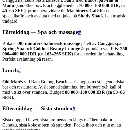
Canggu har Balis bästa kaféscen. Starta med frukost på
Milk &
Madu
(smoothie bowls och äggbenedict:
70 000–100 000 IDR
, ca
46–65 SEK), promenera vidare till
Machinery Café
för en
specialkaffe, och avsluta med en juice på
Shady Shack
i en tropisk
trädgård.
Förmiddag — Spa och massage
#
Boka en
90-minuters balinesisk massage
på ett av Canggus spa.
Spring Spa
och
Goldust Beauty Lounge
är populära val. Pris:
250
000–400 000 IDR (ca 165–265 SEK)
för en ordentlig behandling.
Perfekt avslutning på resan.
Lunch
#
Old Man’s
vid Batu Bolong Beach — Canggus mest legendariska
bar och restaurang. Avslappnad stämning, bra burgare och kall öl
med utsikt över stranden. Budget:
80 000–130 000 IDR (ca 53–86
SEK)
.
Eftermiddag — Sista stunden
#
Sista doppet i havet, sista promenaden längs risfälten bakom
Canggu, sista kokosnöten på stranden. Packa ihop och njut av att