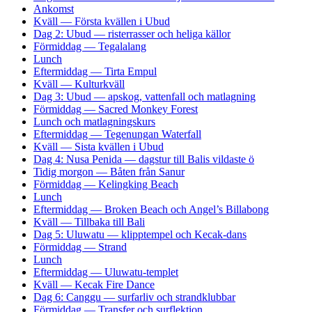
Ankomst
Kväll — Första kvällen i Ubud
Dag 2: Ubud — risterrasser och heliga källor
Förmiddag — Tegalalang
Lunch
Eftermiddag — Tirta Empul
Kväll — Kulturkväll
Dag 3: Ubud — apskog, vattenfall och matlagning
Förmiddag — Sacred Monkey Forest
Lunch och matlagningskurs
Eftermiddag — Tegenungan Waterfall
Kväll — Sista kvällen i Ubud
Dag 4: Nusa Penida — dagstur till Balis vildaste ö
Tidig morgon — Båten från Sanur
Förmiddag — Kelingking Beach
Lunch
Eftermiddag — Broken Beach och Angel’s Billabong
Kväll — Tillbaka till Bali
Dag 5: Uluwatu — klipptempel och Kecak-dans
Förmiddag — Strand
Lunch
Eftermiddag — Uluwatu-templet
Kväll — Kecak Fire Dance
Dag 6: Canggu — surfarliv och strandklubbar
Förmiddag — Transfer och surflektion