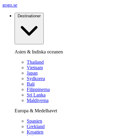
gogo.se
Destinationer
Asien & Indiska oceanen
Thailand
Vietnam
Japan
Sydkorea
Bali
Filippinerna
Sri Lanka
Maldiverna
Europa & Medelhavet
Spanien
Grekland
Kroatien