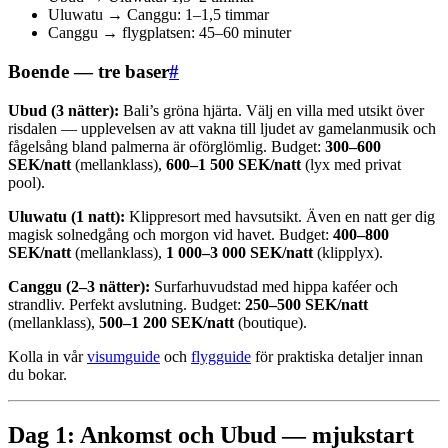
Uluwatu → Canggu: 1–1,5 timmar
Canggu → flygplatsen: 45–60 minuter
Boende — tre baser
#
Ubud (3 nätter):
Bali’s gröna hjärta. Välj en villa med utsikt över
risdalen — upplevelsen av att vakna till ljudet av gamelanmusik och
fågelsång bland palmerna är oförglömlig. Budget:
300–600
SEK/natt
(mellanklass),
600–1 500 SEK/natt
(lyx med privat
pool).
Uluwatu (1 natt):
Klippresort med havsutsikt. Även en natt ger dig
magisk solnedgång och morgon vid havet. Budget:
400–800
SEK/natt
(mellanklass),
1 000–3 000 SEK/natt
(klipplyx).
Canggu (2–3 nätter):
Surfarhuvudstad med hippa kaféer och
strandliv. Perfekt avslutning. Budget:
250–500 SEK/natt
(mellanklass),
500–1 200 SEK/natt
(boutique).
Kolla in vår
visumguide
och
flygguide
för praktiska detaljer innan
du bokar.
Dag 1: Ankomst och Ubud — mjukstart