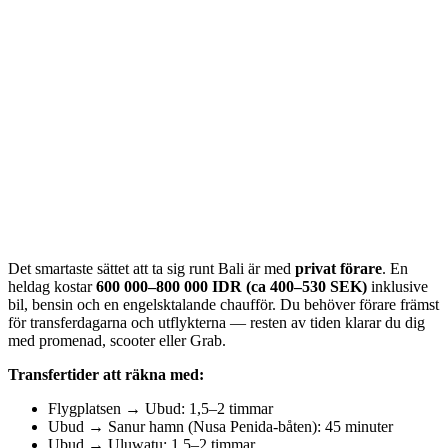
Det smartaste sättet att ta sig runt Bali är med
privat förare
. En
heldag kostar
600 000–800 000 IDR (ca 400–530 SEK)
inklusive
bil, bensin och en engelsktalande chaufför. Du behöver förare främst
för transferdagarna och utflykterna — resten av tiden klarar du dig
med promenad, scooter eller Grab.
Transfertider att räkna med:
Flygplatsen → Ubud: 1,5–2 timmar
Ubud → Sanur hamn (Nusa Penida-båten): 45 minuter
Ubud → Uluwatu: 1,5–2 timmar