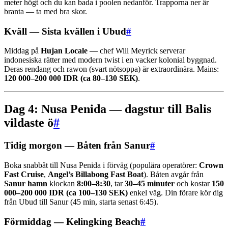
meter högt och du kan bada i poolen nedanför. Trapporna ner är
branta — ta med bra skor.
Kväll — Sista kvällen i Ubud
#
Middag på
Hujan Locale
— chef Will Meyrick serverar
indonesiska rätter med modern twist i en vacker kolonial byggnad.
Deras rendang och rawon (svart nötsoppa) är extraordinära. Mains:
120 000–200 000 IDR (ca 80–130 SEK)
.
Dag 4: Nusa Penida — dagstur till Balis
vildaste ö
#
Tidig morgon — Båten från Sanur
#
Boka snabbåt till Nusa Penida i förväg (populära operatörer:
Crown
Fast Cruise
,
Angel’s Billabong Fast Boat
). Båten avgår från
Sanur hamn
klockan
8:00–8:30
, tar
30–45 minuter
och kostar
150
000–200 000 IDR (ca 100–130 SEK)
enkel väg. Din förare kör dig
från Ubud till Sanur (45 min, starta senast 6:45).
Förmiddag — Kelingking Beach
#