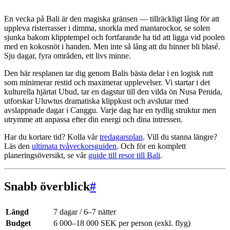
En vecka på Bali är den magiska gränsen — tillräckligt lång för att
uppleva risterrasser i dimma, snorkla med mantarockor, se solen
sjunka bakom klipptempel och fortfarande ha tid att ligga vid poolen
med en kokosnöt i handen. Men inte så lång att du hinner bli blasé.
Sju dagar, fyra områden, ett livs minne.
Den här resplanen tar dig genom Balis bästa delar i en logisk rutt
som minimerar restid och maximerar upplevelser. Vi startar i det
kulturella hjärtat Ubud, tar en dagstur till den vilda ön Nusa Penida,
utforskar Uluwtus dramatiska klippkust och avslutar med
avslappnade dagar i Canggu. Varje dag har en tydlig struktur men
utrymme att anpassa efter din energi och dina intressen.
Har du kortare tid? Kolla vår
tredagarsplan
. Vill du stanna längre?
Läs den
ultimata tvåveckorsguiden
. Och för en komplett
planeringsöversikt, se vår
guide till resor till Bali
.
Snabb överblick
#
Längd
7 dagar / 6–7 nätter
Budget
6 000–18 000 SEK per person (exkl. flyg)