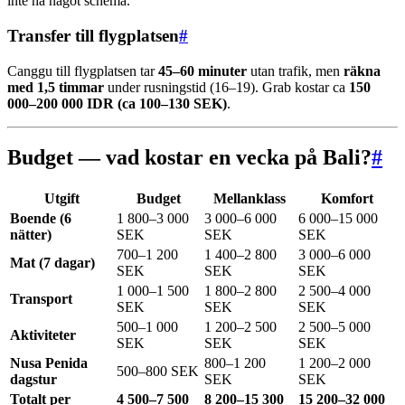
inte ha något schema.
Transfer till flygplatsen
#
Canggu till flygplatsen tar
45–60 minuter
utan trafik, men
räkna
med 1,5 timmar
under rusningstid (16–19). Grab kostar ca
150
000–200 000 IDR (ca 100–130 SEK)
.
Budget — vad kostar en vecka på Bali?
#
Utgift
Budget
Mellanklass
Komfort
Boende (6
1 800–3 000
3 000–6 000
6 000–15 000
nätter)
SEK
SEK
SEK
700–1 200
1 400–2 800
3 000–6 000
Mat (7 dagar)
SEK
SEK
SEK
1 000–1 500
1 800–2 800
2 500–4 000
Transport
SEK
SEK
SEK
500–1 000
1 200–2 500
2 500–5 000
Aktiviteter
SEK
SEK
SEK
Nusa Penida
800–1 200
1 200–2 000
500–800 SEK
dagstur
SEK
SEK
Totalt per
4 500–7 500
8 200–15 300
15 200–32 000