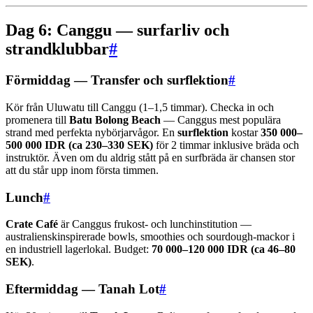
Dag 6: Canggu — surfarliv och
strandklubbar
#
Förmiddag — Transfer och surflektion
#
Kör från Uluwatu till Canggu (1–1,5 timmar). Checka in och
promenera till
Batu Bolong Beach
— Canggus mest populära
strand med perfekta nybörjarvågor. En
surflektion
kostar
350 000–
500 000 IDR (ca 230–330 SEK)
för 2 timmar inklusive bräda och
instruktör. Även om du aldrig stått på en surfbräda är chansen stor
att du står upp inom första timmen.
Lunch
#
Crate Café
är Canggus frukost- och lunchinstitution —
australienskinspirerade bowls, smoothies och sourdough-mackor i
en industriell lagerlokal. Budget:
70 000–120 000 IDR (ca 46–80
SEK)
.
Eftermiddag — Tanah Lot
#