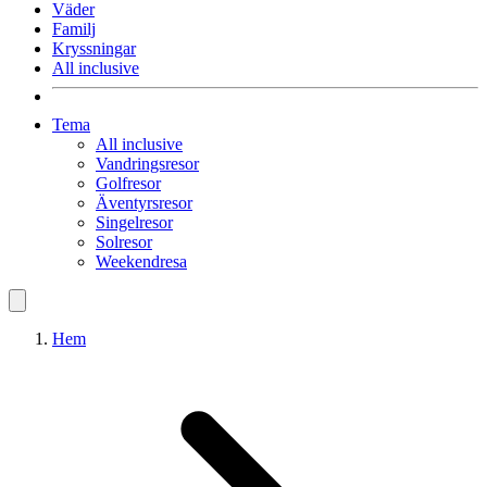
Väder
Familj
Kryssningar
All inclusive
Tema
All inclusive
Vandringsresor
Golfresor
Äventyrsresor
Singelresor
Solresor
Weekendresa
Hem