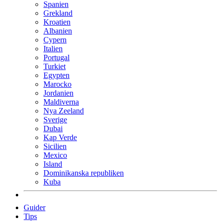
Spanien
Grekland
Kroatien
Albanien
Cypern
Italien
Portugal
Turkiet
Egypten
Marocko
Jordanien
Maldiverna
Nya Zeeland
Sverige
Dubai
Kap Verde
Sicilien
Mexico
Island
Dominikanska republiken
Kuba
Guider
Tips