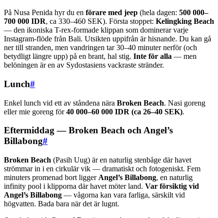
På Nusa Penida hyr du en
förare med jeep
(hela dagen:
500 000–
700 000 IDR
, ca 330–460 SEK). Första stoppet:
Kelingking Beach
— den ikoniska T-rex-formade klippan som dominerar varje
Instagram-flöde från Bali. Utsikten uppifrån är hisnande. Du kan gå
ner till stranden, men vandringen tar 30–40 minuter nerför (och
betydligt längre upp) på en brant, hal stig.
Inte för alla
— men
belöningen är en av Sydostasiens vackraste stränder.
Lunch
#
Enkel lunch vid ett av ståndena nära
Broken Beach
. Nasi goreng
eller mie goreng för
40 000–60 000 IDR (ca 26–40 SEK)
.
Eftermiddag — Broken Beach och Angel’s
Billabong
#
Broken Beach
(Pasih Uug) är en naturlig stenbåge där havet
strömmar in i en cirkulär vik — dramatiskt och fotogeniskt. Fem
minuters promenad bort ligger
Angel’s Billabong
, en naturlig
infinity pool i klipporna där havet möter land.
Var försiktig vid
Angel’s Billabong
— vågorna kan vara farliga, särskilt vid
högvatten. Bada bara när det är lugnt.