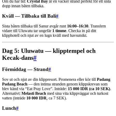
Om du har tid:
Crystal Bay
är en vacker strand perfekt för ett sista
dopp innan båten tillbaka.
Kväll — Tillbaka till Bali
#
Sista båten tillbaka till Sanur avgår runt
16:00–16:30
. Transfern
vidare till Uluwatu tar ungefär
1 timme
. Checka in på ditt
klipphotell och njut av en lugn kväll med havsutsikt.
Dag 5: Uluwatu — klipptempel och
Kecak-dans
#
Förmiddag — Strand
#
Sov ut och njut av din klippresort. Promenera eller kör till
Padang
Padang Beach
— den intima stranden genom klippskrevan som
blev känd via “Eat Pray Love”. Inträde:
15 000 IDR (ca 10 SEK)
.
Alternativt:
Melasti Beach
med sina vita klippväggar och turkost
vatten (inträde
10 000 IDR
, ca 7 SEK).
Lunch
#