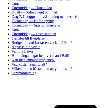
Lunch
Eftermiddag — Tanah Lot
Kväll — Solnedgång och mat
Dag 7: Canggu — avslappning och avsked
Förmiddag — Kaféhopping
Förmiddag — Spa och massage
Lunch
Eftermiddag — Sista stunden
Transfer till flygplatsen
Budget — vad kostar en vecka på Bali?
Anpassa din vecka
Vanliga frågor
Hur många dagar behöver man i Bali?
Kan man anpassa resplanen?
Vad kostar resan totalt?
Vilken är den bästa tiden att göra resan?
Sammanfattning