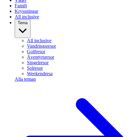
Väder
Familj
Kryssningar
All inclusive
Tema
All inclusive
Vandringsresor
Golfresor
Äventyrsresor
Singelresor
Solresor
Weekendresa
Alla teman