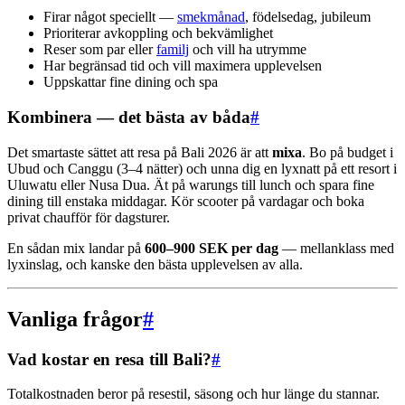
Firar något speciellt —
smekmånad
, födelsedag, jubileum
Prioriterar avkoppling och bekvämlighet
Reser som par eller
familj
och vill ha utrymme
Har begränsad tid och vill maximera upplevelsen
Uppskattar fine dining och spa
Kombinera — det bästa av båda
#
Det smartaste sättet att resa på Bali 2026 är att
mixa
. Bo på budget i
Ubud och Canggu (3–4 nätter) och unna dig en lyxnatt på ett resort i
Uluwatu eller Nusa Dua. Ät på warungs till lunch och spara fine
dining till enstaka middagar. Kör scooter på vardagar och boka
privat chaufför för dagsturer.
En sådan mix landar på
600–900 SEK per dag
— mellanklass med
lyxinslag, och kanske den bästa upplevelsen av alla.
Vanliga frågor
#
Vad kostar en resa till Bali?
#
Totalkostnaden beror på resestil, säsong och hur länge du stannar.