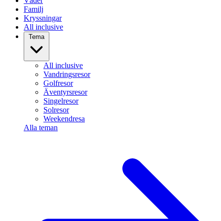
Väder
Familj
Kryssningar
All inclusive
Tema
All inclusive
Vandringsresor
Golfresor
Äventyrsresor
Singelresor
Solresor
Weekendresa
Alla teman