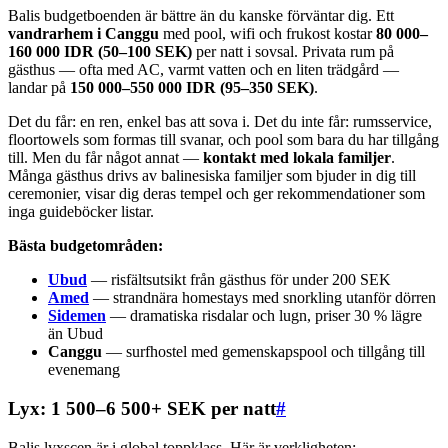
Balis budgetboenden är bättre än du kanske förväntar dig. Ett
vandrarhem i Canggu
med pool, wifi och frukost kostar
80 000–
160 000 IDR (50–100 SEK)
per natt i sovsal. Privata rum på
gästhus — ofta med AC, varmt vatten och en liten trädgård —
landar på
150 000–550 000 IDR (95–350 SEK)
.
Det du får: en ren, enkel bas att sova i. Det du inte får: rumsservice,
floortowels som formas till svanar, och pool som bara du har tillgång
till. Men du får något annat —
kontakt med lokala familjer
.
Många gästhus drivs av balinesiska familjer som bjuder in dig till
ceremonier, visar dig deras tempel och ger rekommendationer som
inga guideböcker listar.
Bästa budgetområden:
Ubud
— risfältsutsikt från gästhus för under 200 SEK
Amed
— strandnära homestays med snorkling utanför dörren
Sidemen
— dramatiska risdalar och lugn, priser 30 % lägre
än Ubud
Canggu
— surfhostel med gemenskapspool och tillgång till
evenemang
Lyx: 1 500–6 500+ SEK per natt
#
Balis lyxscen är i global toppklass. Här är verkligheten: