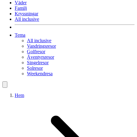
Väder
Familj
Kryssningar
All inclusive
Tema
All inclusive
Vandringsresor
Golfresor
Äventyrsresor
Singelresor
Solresor
Weekendresa
Hem