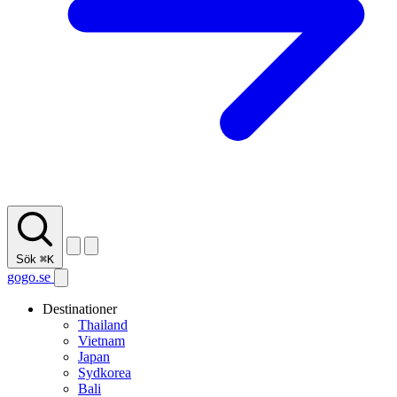
Sök
⌘K
gogo.se
Destinationer
Thailand
Vietnam
Japan
Sydkorea
Bali