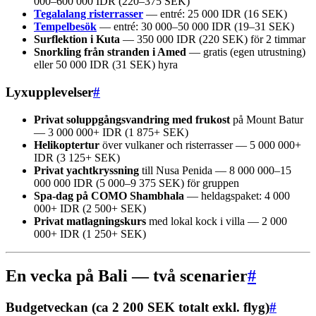
000–600 000 IDR (220–375 SEK)
Tegalalang risterrasser
— entré: 25 000 IDR (16 SEK)
Tempelbesök
— entré: 30 000–50 000 IDR (19–31 SEK)
Surflektion i Kuta
— 350 000 IDR (220 SEK) för 2 timmar
Snorkling från stranden i Amed
— gratis (egen utrustning)
eller 50 000 IDR (31 SEK) hyra
Lyxupplevelser
#
Privat soluppgångsvandring med frukost
på Mount Batur
— 3 000 000+ IDR (1 875+ SEK)
Helikoptertur
över vulkaner och risterrasser — 5 000 000+
IDR (3 125+ SEK)
Privat yachtkryssning
till Nusa Penida — 8 000 000–15
000 000 IDR (5 000–9 375 SEK) för gruppen
Spa-dag på COMO Shambhala
— heldagspaket: 4 000
000+ IDR (2 500+ SEK)
Privat matlagningskurs
med lokal kock i villa — 2 000
000+ IDR (1 250+ SEK)
En vecka på Bali — två scenarier
#
Budgetveckan (ca 2 200 SEK totalt exkl. flyg)
#