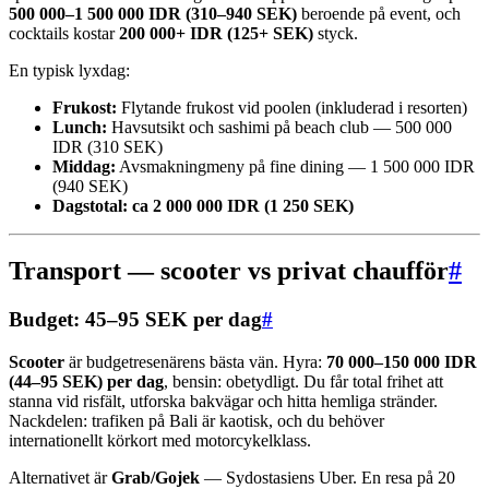
500 000–1 500 000 IDR (310–940 SEK)
beroende på event, och
cocktails kostar
200 000+ IDR (125+ SEK)
styck.
En typisk lyxdag:
Frukost:
Flytande frukost vid poolen (inkluderad i resorten)
Lunch:
Havsutsikt och sashimi på beach club — 500 000
IDR (310 SEK)
Middag:
Avsmakningmeny på fine dining — 1 500 000 IDR
(940 SEK)
Dagstotal: ca 2 000 000 IDR (1 250 SEK)
Transport — scooter vs privat chaufför
#
Budget: 45–95 SEK per dag
#
Scooter
är budgetresenärens bästa vän. Hyra:
70 000–150 000 IDR
(44–95 SEK) per dag
, bensin: obetydligt. Du får total frihet att
stanna vid risfält, utforska bakvägar och hitta hemliga stränder.
Nackdelen: trafiken på Bali är kaotisk, och du behöver
internationellt körkort med motorcykelklass.
Alternativet är
Grab/Gojek
— Sydostasiens Uber. En resa på 20