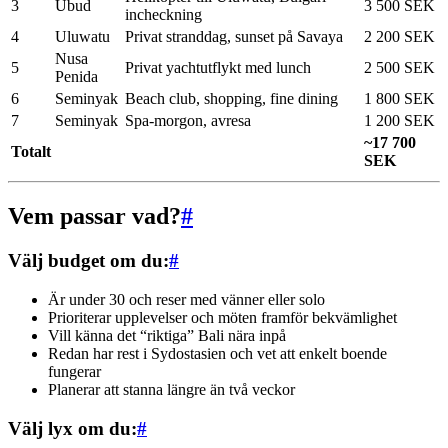
3
Ubud
3 500 SEK
incheckning
4
Uluwatu
Privat stranddag, sunset på Savaya
2 200 SEK
Nusa
5
Privat yachtutflykt med lunch
2 500 SEK
Penida
6
Seminyak
Beach club, shopping, fine dining
1 800 SEK
7
Seminyak
Spa-morgon, avresa
1 200 SEK
~17 700
Totalt
SEK
Vem passar vad?
#
Välj budget om du:
#
Är under 30 och reser med vänner eller solo
Prioriterar upplevelser och möten framför bekvämlighet
Vill känna det “riktiga” Bali nära inpå
Redan har rest i Sydostasien och vet att enkelt boende
fungerar
Planerar att stanna längre än två veckor
Välj lyx om du:
#