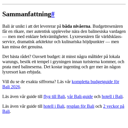
Sammanfattning
#
Bali är unikt i att det levererar på
båda nivåerna
. Budgetresenären
får en rikare, mer autentisk upplevelse nära den balinesiska vardagen
— men med enklare bekvämligheter. Lyxresenären får världsklass-
service, dramatisk arkitektur och kulinariska höjdpunkter — men
kan missa det genuina.
Det bästa rådet? Oavsett budget: ät minst några måltider på lokala
warungs, besök ett tempel i gryningen innan turisterna kommer, och
prata med balineserna. Det kostar ingenting och ger mer än någon
lyxresort kan erbjuda.
Vill du se de exakta siffrorna? Läs vår
kompletta budgetguide för
Bali 2026
.
Läs även vår guide till
flyg till Bali
,
vår Bali-guide
och
hotell i Bali
.
Läs även vår guide till
hotell i Bali
,
resplan för Bali
och
2 veckor på
Bali
.