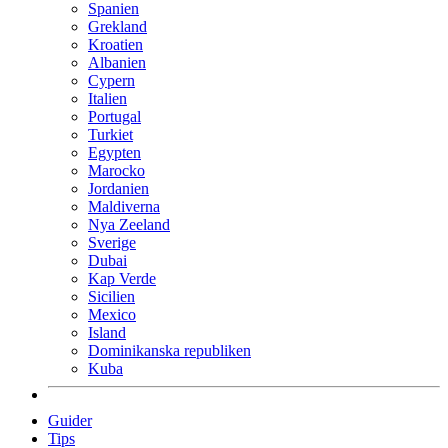
Spanien
Grekland
Kroatien
Albanien
Cypern
Italien
Portugal
Turkiet
Egypten
Marocko
Jordanien
Maldiverna
Nya Zeeland
Sverige
Dubai
Kap Verde
Sicilien
Mexico
Island
Dominikanska republiken
Kuba
Guider
Tips