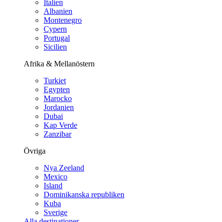
Italien
Albanien
Montenegro
Cypern
Portugal
Sicilien
Afrika & Mellanöstern
Turkiet
Egypten
Marocko
Jordanien
Dubai
Kap Verde
Zanzibar
Övriga
Nya Zeeland
Mexico
Island
Dominikanska republiken
Kuba
Sverige
Alla destinationer