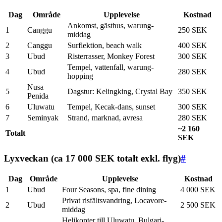
Dag
Område
Upplevelse
Kostnad
Ankomst, gästhus, warung-
1
Canggu
250 SEK
middag
2
Canggu
Surflektion, beach walk
400 SEK
3
Ubud
Risterrasser, Monkey Forest
300 SEK
Tempel, vattenfall, warung-
4
Ubud
280 SEK
hopping
Nusa
5
Dagstur: Kelingking, Crystal Bay
350 SEK
Penida
6
Uluwatu
Tempel, Kecak-dans, sunset
300 SEK
7
Seminyak
Strand, marknad, avresa
280 SEK
~2 160
Totalt
SEK
Lyxveckan (ca 17 000 SEK totalt exkl. flyg)
#
Dag
Område
Upplevelse
Kostnad
1
Ubud
Four Seasons, spa, fine dining
4 000 SEK
Privat risfältsvandring, Locavore-
2
Ubud
2 500 SEK
middag
Helikopter till Uluwatu, Bulgari-