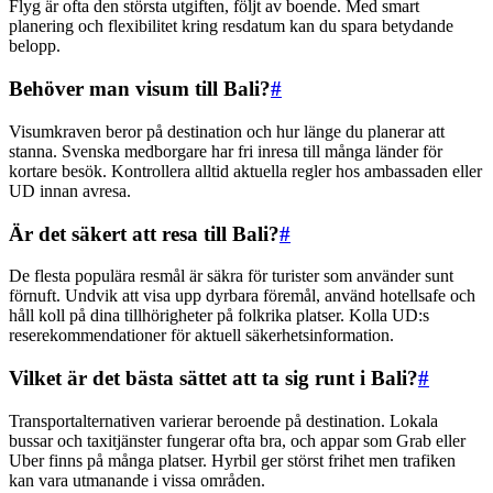
Flyg är ofta den största utgiften, följt av boende. Med smart
planering och flexibilitet kring resdatum kan du spara betydande
belopp.
Behöver man visum till Bali?
#
Visumkraven beror på destination och hur länge du planerar att
stanna. Svenska medborgare har fri inresa till många länder för
kortare besök. Kontrollera alltid aktuella regler hos ambassaden eller
UD innan avresa.
Är det säkert att resa till Bali?
#
De flesta populära resmål är säkra för turister som använder sunt
förnuft. Undvik att visa upp dyrbara föremål, använd hotellsafe och
håll koll på dina tillhörigheter på folkrika platser. Kolla UD:s
reserekommendationer för aktuell säkerhetsinformation.
Vilket är det bästa sättet att ta sig runt i Bali?
#
Transportalternativen varierar beroende på destination. Lokala
bussar och taxitjänster fungerar ofta bra, och appar som Grab eller
Uber finns på många platser. Hyrbil ger störst frihet men trafiken
kan vara utmanande i vissa områden.