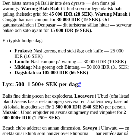
Den bästa maten på Bali är inte den dyraste — den finns på
warungs.
Warung Biah Biah
i Ubud serverar legendarisk babi
guling (helstekt gris) för
45 000 IDR (28 SEK)
.
Warung Murah
i
Canggu har nasi campur för
30 000 IDR (19 SEK)
. Och
gatumatsstånden i Denpasar — dit turisterna sällan hittar — serverar
bakso och soto ayam för
15 000 IDR (9 SEK)
.
En typisk budgetdag:
Frukost:
Nasi goreng med stekt ägg och kaffe — 25 000
IDR (16 SEK)
Lunch:
Nasi campur på warung — 30 000 IDR (19 SEK)
Middag:
Mie goreng och Bintang — 50 000 IDR (31 SEK)
Dagstotal: ca 105 000 IDR (66 SEK)
Lyx: 500–1 500+ SEK per dag
#
Balis fine dining-scen har exploderat.
Locavore
i Ubud (ofta listad
bland Asiens bästa restauranger) serverar en 7-rättersmeny baserad
på lokala ingredienser för
1 500 000 IDR (940 SEK)
per person.
Mozaic
i Ubud erbjuder en avsmakningmeny med vinpaket för
2
000 000+ IDR (1 250+ SEK)
.
Beach clubs adderar en annan dimension.
Savaya
i Uluwatu — en
spektakulär klubb som hänger över klipporna — har entrédagar på