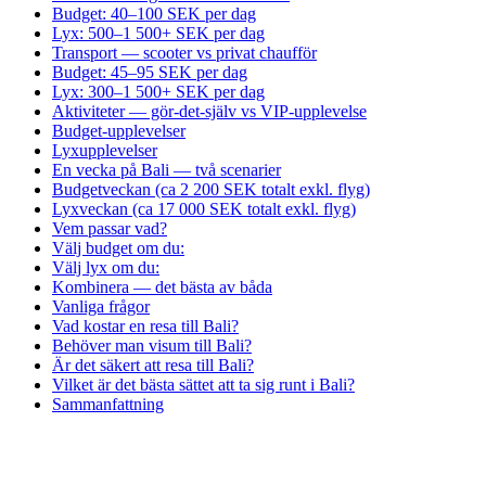
Budget: 40–100 SEK per dag
Lyx: 500–1 500+ SEK per dag
Transport — scooter vs privat chaufför
Budget: 45–95 SEK per dag
Lyx: 300–1 500+ SEK per dag
Aktiviteter — gör-det-själv vs VIP-upplevelse
Budget-upplevelser
Lyxupplevelser
En vecka på Bali — två scenarier
Budgetveckan (ca 2 200 SEK totalt exkl. flyg)
Lyxveckan (ca 17 000 SEK totalt exkl. flyg)
Vem passar vad?
Välj budget om du:
Välj lyx om du:
Kombinera — det bästa av båda
Vanliga frågor
Vad kostar en resa till Bali?
Behöver man visum till Bali?
Är det säkert att resa till Bali?
Vilket är det bästa sättet att ta sig runt i Bali?
Sammanfattning