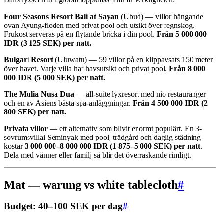
Four Seasons Resort Bali at Sayan
(Ubud) — villor hängande
ovan Ayung-floden med privat pool och utsikt över regnskog.
Frukost serveras på en flytande bricka i din pool.
Från 5 000 000
IDR (3 125 SEK) per natt.
Bulgari Resort
(Uluwatu) — 59 villor på en klippavsats 150 meter
över havet. Varje villa har havsutsikt och privat pool.
Från 8 000
000 IDR (5 000 SEK) per natt.
The Mulia Nusa Dua
— all-suite lyxresort med nio restauranger
och en av Asiens bästa spa-anläggningar.
Från 4 500 000 IDR (2
800 SEK) per natt.
Privata villor
— ett alternativ som blivit enormt populärt. En 3-
sovrumsvillai Seminyak med pool, trädgård och daglig städning
kostar
3 000 000–8 000 000 IDR (1 875–5 000 SEK) per natt
.
Dela med vänner eller familj så blir det överraskande rimligt.
Mat — warung vs white tablecloth
#
Budget: 40–100 SEK per dag
#