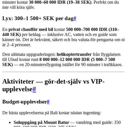
minuter kostar
30 000–60 000 IDR (19–38 SEK)
. Perfekt om du
inte vill köra själv.
Lyx: 300–1 500+ SEK per dag
#
En
privat chaufför med bil
kostar
500 000–700 000 IDR (310–
440 SEK)
per heldag — inklusive AC, vatten och en guide som
känner ön. Det är bekvämt, säkert och bra valuta-för-pengarna om ni
är 2–4 personer.
Den ultimata uppgraderingen:
helikoptertransfer
från flygplatsen
till Ubud kostar runt
8 000 000–12 000 000 IDR (5 000–7 500
SEK)
— en 20-minutersflygning istället för 90 minuter i trafikkaos.
Aktiviteter — gör-det-själv vs VIP-
upplevelse
#
Budget-upplevelser
#
De bästa upplevelserna på Bali kostar nästan ingenting:
Soluppgång på Mount Batur
— vandring med guide: 350