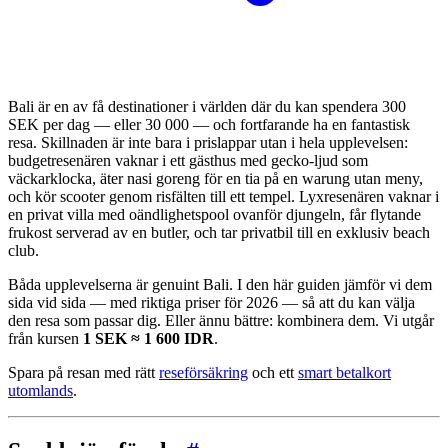
Bali är en av få destinationer i världen där du kan spendera 300
SEK per dag — eller 30 000 — och fortfarande ha en fantastisk
resa. Skillnaden är inte bara i prislappar utan i hela upplevelsen:
budgetresenären vaknar i ett gästhus med gecko-ljud som
väckarklocka, äter nasi goreng för en tia på en warung utan meny,
och kör scooter genom risfälten till ett tempel. Lyxresenären vaknar i
en privat villa med oändlighetspool ovanför djungeln, får flytande
frukost serverad av en butler, och tar privatbil till en exklusiv beach
club.
Båda upplevelserna är genuint Bali. I den här guiden jämför vi dem
sida vid sida — med riktiga priser för 2026 — så att du kan välja
den resa som passar dig. Eller ännu bättre: kombinera dem. Vi utgår
från kursen
1 SEK ≈ 1 600 IDR
.
Spara på resan med rätt
reseförsäkring
och ett
smart betalkort
utomlands
.