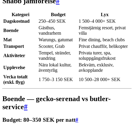
Snabb jämförelse
#
Kategori
Budget
Lyx
Dagskostnad
250–450 SEK
1 500–4 000+ SEK
Gästhus,
Femstjärnig resort, privat
Boende
vandrarhem
villa
Mat
Warungs, gatumat
Fine dining, beach clubs
Transport
Scooter, Grab
Privat chaufför, helikopter
Tempel, stränder,
Privata turer, spa,
Aktiviteter
vandring
soluppgångsfrukost
Nära lokal kultur,
Bekväm, exklusiv,
Upplevelse
äventyrlig
avkopplande
Vecka totalt
1 750–3 150 SEK
10 500–28 000+ SEK
(exkl. flyg)
Boende — gecko-serenad vs butler-
service
#
Budget: 80–350 SEK per natt
#