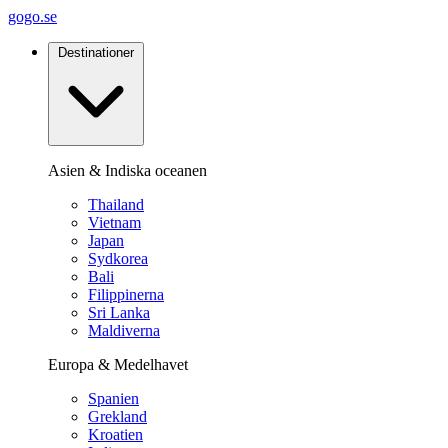
gogo.se
Destinationer
Asien & Indiska oceanen
Thailand
Vietnam
Japan
Sydkorea
Bali
Filippinerna
Sri Lanka
Maldiverna
Europa & Medelhavet
Spanien
Grekland
Kroatien